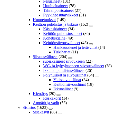
Pesuaineet
(131)
Huuhteluaineet
(78)
Tahranpoistoaineet
(27)
Pyykinpesutarvikkeet
(31)
Huonetuoksut
(149)
Keittiön puhdistus ja tiskaus
(162)
Käsitiskiaineet
(34)
Keittiön puhdistusaineet
(36)
Konetiskiaine
(49)
Keittiönsiivousvälineet
(43)
Hankaussienet ja teräsvillat
(14)
Tiskiharjat
(11)
Siivousvälineet
(204)
suojakäsineet siivoukseen
(22)
WC- ja kylpyhuoneen siivousvälineet
(38)
Ikkunanpuhdistusvälineet
(26)
Pölyhuiskat ja siivousliinat
(64)
Yleissiivousliinat
(34)
Keittiönsiivousliinat
(18)
Ikkunaliinat
(9)
Kierrätys
(20)
Roskakorit
(14)
Ämpärit ja vadit
(53)
Sisustus
(1623)
Sisäkasvit
(86)