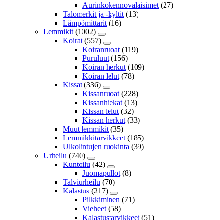
Aurinkokennovalaisimet
(27)
Talomerkit ja -kyltit
(13)
Lämpömittarit
(16)
Lemmikit
(1002)
Koirat
(557)
Koiranruoat
(119)
Puruluut
(156)
Koiran herkut
(109)
Koiran lelut
(78)
Kissat
(336)
Kissanruoat
(228)
Kissanhiekat
(13)
Kissan lelut
(32)
Kissan herkut
(33)
Muut lemmikit
(35)
Lemmikkitarvikkeet
(185)
Ulkolintujen ruokinta
(39)
Urheilu
(740)
Kuntoilu
(42)
Juomapullot
(8)
Talviurheilu
(70)
Kalastus
(217)
Pilkkiminen
(71)
Vieheet
(58)
Kalastustarvikkeet
(51)