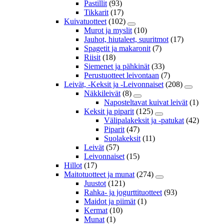
Pastillit
(93)
Tikkarit
(17)
Kuivatuotteet
(102)
Murot ja myslit
(10)
Jauhot, hiutaleet, suuritmot
(17)
Spagetit ja makaronit
(7)
Riisit
(18)
Siemenet ja pähkinät
(33)
Perustuotteet leivontaan
(7)
Leivät, -Keksit ja -Leivonnaiset
(208)
Näkkileivät
(8)
Naposteltavat kuivat leivät
(1)
Keksit ja piparit
(125)
Välipalakeksit ja -patukat
(42)
Piparit
(47)
Suolakeksit
(11)
Leivät
(57)
Leivonnaiset
(15)
Hillot
(17)
Maitotuotteet ja munat
(274)
Juustot
(121)
Rahka- ja jogurttituotteet
(93)
Maidot ja piimät
(1)
Kermat
(10)
Munat
(1)