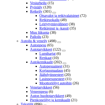
Vesiurheilu
(15)
Pyöräily
(120)
Retkeily
(301)
Otsavalot ja retkivalaisimet
(72)
Retkiruokailu
(49)
Leiriytymisvälineet
(38)
Retkireput ja -kassit
(35)
Muu liikunta
(38)
Palloilu
(23)
Autoilu & veneily
(498)
Autonpesu
(65)
Autotarvikkeet
(122)
Lumiharjat
(6)
Renkaat
(10)
Autokemikaalit
(202)
Autopesuaineet
(31)
Korjausmaalaus
(45)
Jäähdytinnesteet
(20)
Lasinpesunesteet
(11)
Moottoriöljyt autoihin
(26)
Venetarvikkeet
(56)
Veneenpesu
(6)
Auton huoltotarvikkeet
(49)
Pienkoneöljyt ja kemikaalit
(21)
Tekstiilit
(896)