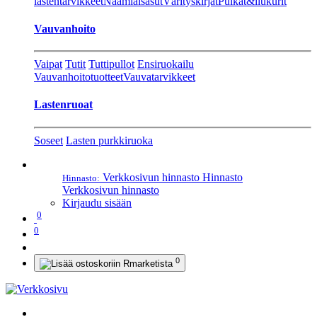
lastentarvikkeet
Naamiaisasut
Värityskirjat
Pulkat&liukurit
Vauvanhoito
Vaipat
Tutit
Tuttipullot
Ensiruokailu
Vauvanhoitotuotteet
Vauvatarvikkeet
Lastenruoat
Soseet
Lasten purkkiruoka
Verkkosivun hinnasto
Hinnasto
Hinnasto:
Verkkosivun hinnasto
Kirjaudu sisään
0
0
0