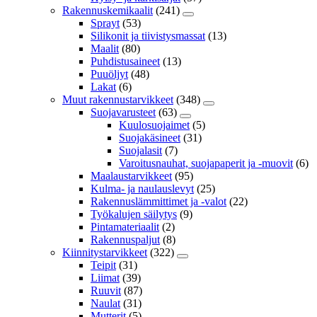
Rakennuskemikaalit
(241)
Sprayt
(53)
Silikonit ja tiivistysmassat
(13)
Maalit
(80)
Puhdistusaineet
(13)
Puuöljyt
(48)
Lakat
(6)
Muut rakennustarvikkeet
(348)
Suojavarusteet
(63)
Kuulosuojaimet
(5)
Suojakäsineet
(31)
Suojalasit
(7)
Varoitusnauhat, suojapaperit ja -muovit
(6)
Maalaustarvikkeet
(95)
Kulma- ja naulauslevyt
(25)
Rakennuslämmittimet ja -valot
(22)
Työkalujen säilytys
(9)
Pintamateriaalit
(2)
Rakennuspaljut
(8)
Kiinnitystarvikkeet
(322)
Teipit
(31)
Liimat
(39)
Ruuvit
(87)
Naulat
(31)
Mutterit
(5)