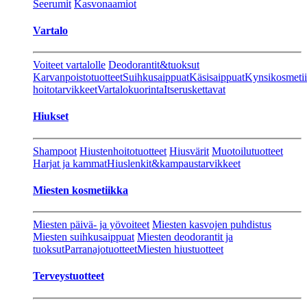
Seerumit
Kasvonaamiot
Vartalo
Voiteet vartalolle
Deodorantit&tuoksut
Karvanpoistotuotteet
Suihkusaippuat
Käsisaippuat
Kynsikosmeti
hoitotarvikkeet
Vartalokuorinta
Itseruskettavat
Hiukset
Shampoot
Hiustenhoitotuotteet
Hiusvärit
Muotoilutuotteet
Harjat ja kammat
Hiuslenkit&kampaustarvikkeet
Miesten kosmetiikka
Miesten päivä- ja yövoiteet
Miesten kasvojen puhdistus
Miesten suihkusaippuat
Miesten deodorantit ja
tuoksut
Parranajotuotteet
Miesten hiustuotteet
Terveystuotteet