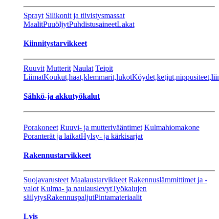
Sprayt
Silikonit ja tiivistysmassat
Maalit
Puuöljyt
Puhdistusaineet
Lakat
Kiinnitystarvikkeet
Ruuvit
Mutterit
Naulat
Teipit
Liimat
Koukut,haat,klemmarit,lukot
Köydet,ketjut,nippusiteet,lii
Sähkö-ja akkutyökalut
Porakoneet
Ruuvi- ja mutterivääntimet
Kulmahiomakone
Poranterät ja laikat
Hylsy- ja kärkisarjat
Rakennustarvikkeet
Suojavarusteet
Maalaustarvikkeet
Rakennuslämmittimet ja -
valot
Kulma- ja naulauslevyt
Työkalujen
säilytys
Rakennuspaljut
Pintamateriaalit
Lvis