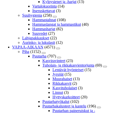
Kylpysienet ja -harjat
(13)
Vartalokuorinta
(14)
Itseruskettavat
(3)
Suuhygienia
(258)
Hammastahnat
(108)
Hammaslangat ja hammastikut
(40)
Hammasharjat
(82)
Suuvedet
(27)
Lahjapakkaukset
(22)
Aurinko- ja lukulasit
(12)
VAPAA-AIKAAN
(4571)
Piha
(1152)
Puutarha
(707)
Kasviravinteet
(23)
Tuholais- ja rikkakasvientorjunta
(69)
Lentävät hyönteiset
(15)
Jyrsijät
(15)
Muurahaiset
(13)
Rikkakasvit
(2)
Kasvituholaiset
(3)
Linnut
(3)
Hyttyskarkoitteet
(20)
Puutarhatyökalut
(102)
Puutarhakalusteet ja kastelu
(196)
Puutarhan paineruiskut ja -