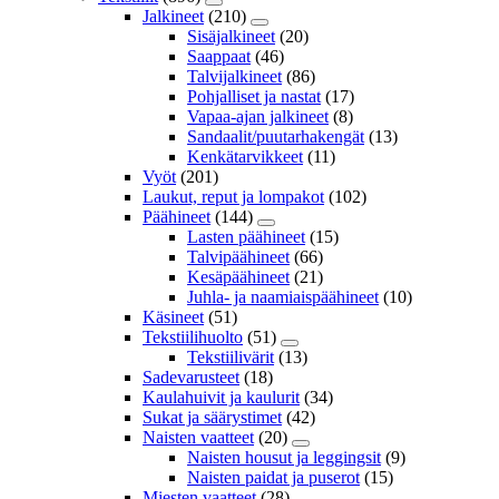
Jalkineet
(210)
Sisäjalkineet
(20)
Saappaat
(46)
Talvijalkineet
(86)
Pohjalliset ja nastat
(17)
Vapaa-ajan jalkineet
(8)
Sandaalit/puutarhakengät
(13)
Kenkätarvikkeet
(11)
Vyöt
(201)
Laukut, reput ja lompakot
(102)
Päähineet
(144)
Lasten päähineet
(15)
Talvipäähineet
(66)
Kesäpäähineet
(21)
Juhla- ja naamiaispäähineet
(10)
Käsineet
(51)
Tekstiilihuolto
(51)
Tekstiilivärit
(13)
Sadevarusteet
(18)
Kaulahuivit ja kaulurit
(34)
Sukat ja säärystimet
(42)
Naisten vaatteet
(20)
Naisten housut ja leggingsit
(9)
Naisten paidat ja puserot
(15)
Miesten vaatteet
(28)