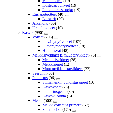
Vanutuotteet
(10)
Kosteuspyyhkeet
(19)
Inkontinenssisuojat
(19)
Ensiaputuotteet
(40)
Laastarit
(29)
Jalkahoito
(56)
Urheiluvoiteet
(10)
Kasvot
(996)
Voiteet
(206)
Päivä- ja yövoiteet
(107)
Silmänympärysvoiteet
(18)
Huulirasvat
(48)
Meikkisiveltimet ja muut tarvikkeet
(73)
Meikkisiveltimet
(28)
Meikkisienet
(12)
Muut meikkaustarvikkeet
(22)
Seerumit
(53)
Puhdistus
(96)
Silmämeikin puhdistusaineet
(16)
Kasvovedet
(23)
Puhdistusgeelit
(39)
Kasvokuorinta
(14)
Meikit
(560)
Meikkivoiteet ja primerit
(57)
Silmämeikit
(170)