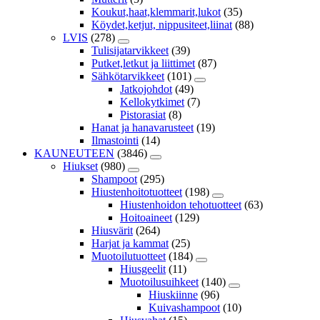
Koukut,haat,klemmarit,lukot
(35)
Köydet,ketjut, nippusiteet,liinat
(88)
LVIS
(278)
Tulisijatarvikkeet
(39)
Putket,letkut ja liittimet
(87)
Sähkötarvikkeet
(101)
Jatkojohdot
(49)
Kellokytkimet
(7)
Pistorasiat
(8)
Hanat ja hanavarusteet
(19)
Ilmastointi
(14)
KAUNEUTEEN
(3846)
Hiukset
(980)
Shampoot
(295)
Hiustenhoitotuotteet
(198)
Hiustenhoidon tehotuotteet
(63)
Hoitoaineet
(129)
Hiusvärit
(264)
Harjat ja kammat
(25)
Muotoilutuotteet
(184)
Hiusgeelit
(11)
Muotoilusuihkeet
(140)
Hiuskiinne
(96)
Kuivashampoot
(10)