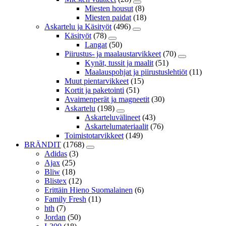
Miesten housut
(8)
Miesten paidat
(18)
Askartelu ja Käsityöt
(496)
Käsityöt
(78)
Langat
(50)
Piirustus- ja maalaustarvikkeet
(70)
Kynät, tussit ja maalit
(51)
Maalauspohjat ja piirustuslehtiöt
(11)
Muut pientarvikkeet
(15)
Kortit ja paketointi
(51)
Avaimenperät ja magneetit
(30)
Askartelu
(198)
Askarteluvälineet
(43)
Askartelumateriaalit
(76)
Toimistotarvikkeet
(149)
BRÄNDIT
(1768)
Adidas
(3)
Ajax
(25)
Bliw
(18)
Blistex
(12)
Erittäin Hieno Suomalainen
(6)
Family Fresh
(11)
hth
(7)
Jordan
(50)