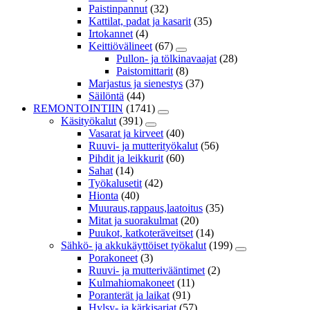
Paistinpannut
(32)
Kattilat, padat ja kasarit
(35)
Irtokannet
(4)
Keittiövälineet
(67)
Pullon- ja tölkinavaajat
(28)
Paistomittarit
(8)
Marjastus ja sienestys
(37)
Säilöntä
(44)
REMONTOINTIIN
(1741)
Käsityökalut
(391)
Vasarat ja kirveet
(40)
Ruuvi- ja mutterityökalut
(56)
Pihdit ja leikkurit
(60)
Sahat
(14)
Työkalusetit
(42)
Hionta
(40)
Muuraus,rappaus,laatoitus
(35)
Mitat ja suorakulmat
(20)
Puukot, katkoteräveitset
(14)
Sähkö- ja akkukäyttöiset työkalut
(199)
Porakoneet
(3)
Ruuvi- ja mutterivääntimet
(2)
Kulmahiomakoneet
(11)
Poranterät ja laikat
(91)
Hylsy- ja kärkisarjat
(57)