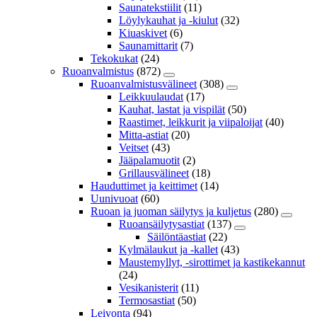
Saunatekstiilit
(11)
Löylykauhat ja -kiulut
(32)
Kiuaskivet
(6)
Saunamittarit
(7)
Tekokukat
(24)
Ruoanvalmistus
(872)
Ruoanvalmistusvälineet
(308)
Leikkuulaudat
(17)
Kauhat, lastat ja vispilät
(50)
Raastimet, leikkurit ja viipaloijat
(40)
Mitta-astiat
(20)
Veitset
(43)
Jääpalamuotit
(2)
Grillausvälineet
(18)
Hauduttimet ja keittimet
(14)
Uunivuoat
(60)
Ruoan ja juoman säilytys ja kuljetus
(280)
Ruoansäilytysastiat
(137)
Säilöntäastiat
(22)
Kylmälaukut ja -kallet
(43)
Maustemyllyt, -sirottimet ja kastikekannut
(24)
Vesikanisterit
(11)
Termosastiat
(50)
Leivonta
(94)