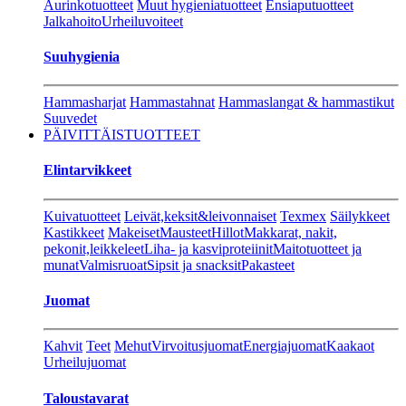
Aurinkotuotteet
Muut hygieniatuotteet
Ensiaputuotteet
Jalkahoito
Urheiluvoiteet
Suuhygienia
Hammasharjat
Hammastahnat
Hammaslangat & hammastikut
Suuvedet
PÄIVITTÄISTUOTTEET
Elintarvikkeet
Kuivatuotteet
Leivät,keksit&leivonnaiset
Texmex
Säilykkeet
Kastikkeet
Makeiset
Mausteet
Hillot
Makkarat, nakit,
pekonit,leikkeleet
Liha- ja kasviproteiinit
Maitotuotteet ja
munat
Valmisruoat
Sipsit ja snacksit
Pakasteet
Juomat
Kahvit
Teet
Mehut
Virvoitusjuomat
Energiajuomat
Kaakaot
Urheilujuomat
Taloustavarat