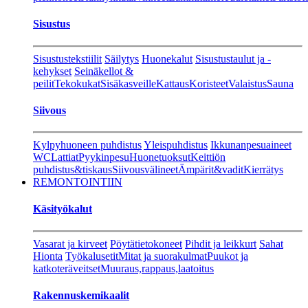
Sisustus
Sisustustekstiilit
Säilytys
Huonekalut
Sisustustaulut ja -
kehykset
Seinäkellot &
peilit
Tekokukat
Sisäkasveille
Kattaus
Koristeet
Valaistus
Sauna
Siivous
Kylpyhuoneen puhdistus
Yleispuhdistus
Ikkunanpesuaineet
WC
Lattiat
Pyykinpesu
Huonetuoksut
Keittiön
puhdistus&tiskaus
Siivousvälineet
Ämpärit&vadit
Kierrätys
REMONTOINTIIN
Käsityökalut
Vasarat ja kirveet
Pöytätietokoneet
Pihdit ja leikkurt
Sahat
Hionta
Työkalusetit
Mitat ja suorakulmat
Puukot ja
katkoteräveitset
Muuraus,rappaus,laatoitus
Rakennuskemikaalit