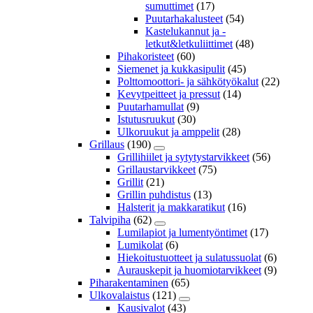
sumuttimet
(17)
Puutarhakalusteet
(54)
Kastelukannut ja -
letkut&letkuliittimet
(48)
Pihakoristeet
(60)
Siemenet ja kukkasipulit
(45)
Polttomoottori- ja sähkötyökalut
(22)
Kevytpeitteet ja pressut
(14)
Puutarhamullat
(9)
Istutusruukut
(30)
Ulkoruukut ja amppelit
(28)
Grillaus
(190)
Grillihiilet ja sytytystarvikkeet
(56)
Grillaustarvikkeet
(75)
Grillit
(21)
Grillin puhdistus
(13)
Halsterit ja makkaratikut
(16)
Talvipiha
(62)
Lumilapiot ja lumentyöntimet
(17)
Lumikolat
(6)
Hiekoitustuotteet ja sulatussuolat
(6)
Aurauskepit ja huomiotarvikkeet
(9)
Piharakentaminen
(65)
Ulkovalaistus
(121)
Kausivalot
(43)