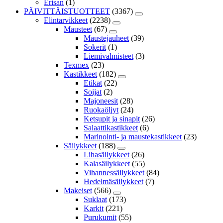
Erisan
(1)
PÄIVITTÄISTUOTTEET
(3367)
Elintarvikkeet
(2238)
Mausteet
(67)
Maustejauheet
(39)
Sokerit
(1)
Liemivalmisteet
(3)
Texmex
(23)
Kastikkeet
(182)
Etikat
(22)
Soijat
(2)
Majoneesit
(28)
Ruokaöljyt
(24)
Ketsupit ja sinapit
(26)
Salaattikastikkeet
(6)
Marinointi- ja maustekastikkeet
(23)
Säilykkeet
(188)
Lihasäilykkeet
(26)
Kalasäilykkeet
(55)
Vihannessäilykkeet
(84)
Hedelmäsäilykkeet
(7)
Makeiset
(566)
Suklaat
(173)
Karkit
(221)
Purukumit
(55)