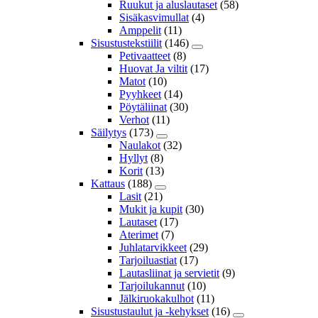
Ruukut ja aluslautaset
(58)
Sisäkasvimullat
(4)
Amppelit
(11)
Sisustustekstiilit
(146)
Petivaatteet
(8)
Huovat Ja viltit
(17)
Matot
(10)
Pyyhkeet
(14)
Pöytäliinat
(30)
Verhot
(11)
Säilytys
(173)
Naulakot
(32)
Hyllyt
(8)
Korit
(13)
Kattaus
(188)
Lasit
(21)
Mukit ja kupit
(30)
Lautaset
(17)
Aterimet
(7)
Juhlatarvikkeet
(29)
Tarjoiluastiat
(17)
Lautasliinat ja servietit
(9)
Tarjoilukannut
(10)
Jälkiruokakulhot
(11)
Sisustustaulut ja -kehykset
(16)