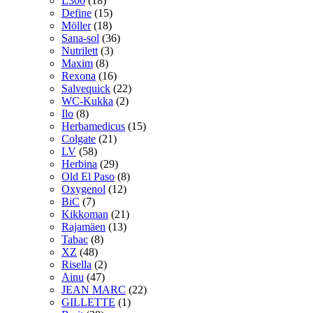
L300
(18)
Define
(15)
Möller
(18)
Sana-sol
(36)
Nutrilett
(3)
Maxim
(8)
Rexona
(16)
Salvequick
(22)
WC-Kukka
(2)
Ilo
(8)
Herbamedicus
(15)
Colgate
(21)
LV
(58)
Herbina
(29)
Old El Paso
(8)
Oxygenol
(12)
BiC
(7)
Kikkoman
(21)
Rajamäen
(13)
Tabac
(8)
XZ
(48)
Risella
(2)
Ainu
(47)
JEAN MARC
(22)
GILLETTE
(1)