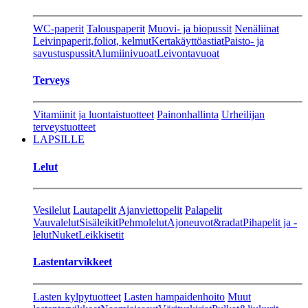
WC-paperit
Talouspaperit
Muovi- ja biopussit
Nenäliinat
Leivinpaperit,foliot, kelmut
Kertakäyttöastiat
Paisto- ja
savustuspussit
Alumiinivuoat
Leivontavuoat
Terveys
Vitamiinit ja luontaistuotteet
Painonhallinta
Urheilijan
terveystuotteet
LAPSILLE
Lelut
Vesilelut
Lautapelit
Ajanviettopelit
Palapelit
Vauvalelut
Sisäleikit
Pehmolelut
Ajoneuvot&radat
Pihapelit ja -
lelut
Nuket
Leikkisetit
Lastentarvikkeet
Lasten kylpytuotteet
Lasten hampaidenhoito
Muut