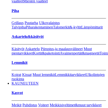
vaatteet
Miesten vaatteet
Piha
Grillaus
Puutarha
Ulkovalaistus
Talvipiha
Piharakentaminen
Talomerkit&-kyltit
Lämpömittarit
Askartelu&käsityöt
Käsityöt
Askartelu
Piirustus-ja maalausvälineet
Muut
pientarvikkeet
Kortit&paketointi
Avaimenpertät&magneetit
Toimi
Lemmikit
Koirat
Kissat
Muut lemmikit
Lemmikkitarvikkeet
Ulkolintujen
ruokinta
KAUNEUTEEN
Kasvot
Meikit
Puhdistus
Voiteet
Meikkisiveltimet&muut tarvikkeet