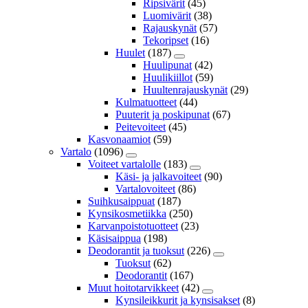
Ripsivärit
(45)
Luomivärit
(38)
Rajauskynät
(57)
Tekoripset
(16)
Huulet
(187)
Huulipunat
(42)
Huulikiillot
(59)
Huultenrajauskynät
(29)
Kulmatuotteet
(44)
Puuterit ja poskipunat
(67)
Peitevoiteet
(45)
Kasvonaamiot
(59)
Vartalo
(1096)
Voiteet vartalolle
(183)
Käsi- ja jalkavoiteet
(90)
Vartalovoiteet
(86)
Suihkusaippuat
(187)
Kynsikosmetiikka
(250)
Karvanpoistotuotteet
(23)
Käsisaippua
(198)
Deodorantit ja tuoksut
(226)
Tuoksut
(62)
Deodorantit
(167)
Muut hoitotarvikkeet
(42)
Kynsileikkurit ja kynsisakset
(8)