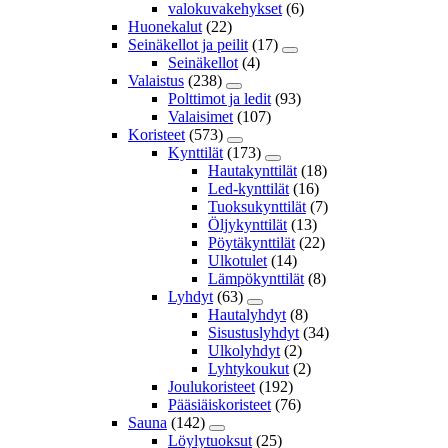
valokuvakehykset
(6)
Huonekalut
(22)
Seinäkellot ja peilit
(17)
Seinäkellot
(4)
Valaistus
(238)
Polttimot ja ledit
(93)
Valaisimet
(107)
Koristeet
(573)
Kynttilät
(173)
Hautakynttilät
(18)
Led-kynttilät
(16)
Tuoksukynttilät
(7)
Öljykynttilät
(13)
Pöytäkynttilät
(22)
Ulkotulet
(14)
Lämpökynttilät
(8)
Lyhdyt
(63)
Hautalyhdyt
(8)
Sisustuslyhdyt
(34)
Ulkolyhdyt
(2)
Lyhtykoukut
(2)
Joulukoristeet
(192)
Pääsiäiskoristeet
(76)
Sauna
(142)
Löylytuoksut
(25)