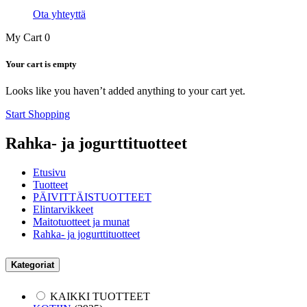
Ota yhteyttä
My Cart
0
Your cart is empty
Looks like you haven’t added anything to your cart yet.
Start Shopping
Rahka- ja jogurttituotteet
Etusivu
Tuotteet
PÄIVITTÄISTUOTTEET
Elintarvikkeet
Maitotuotteet ja munat
Rahka- ja jogurttituotteet
Kategoriat
KAIKKI TUOTTEET