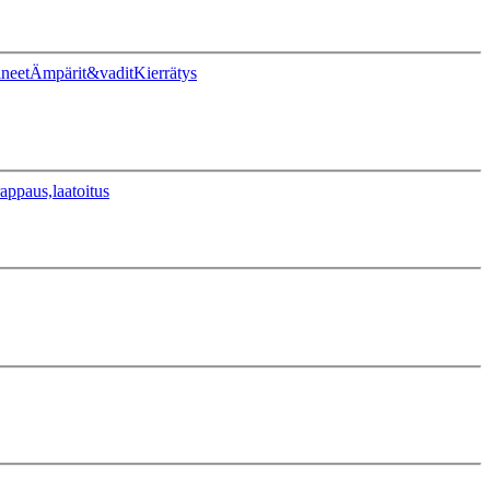
ineet
Ämpärit&vadit
Kierrätys
appaus,laatoitus