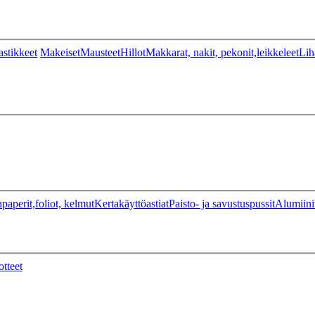
stikkeet
Makeiset
Mausteet
Hillot
Makkarat, nakit, pekonit,leikkeleet
Lih
paperit,foliot, kelmut
Kertakäyttöastiat
Paisto- ja savustuspussit
Alumiini
otteet