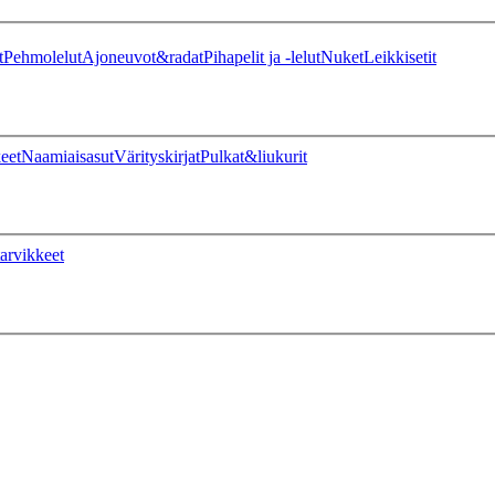
t
Pehmolelut
Ajoneuvot&radat
Pihapelit ja -lelut
Nuket
Leikkisetit
eet
Naamiaisasut
Värityskirjat
Pulkat&liukurit
arvikkeet