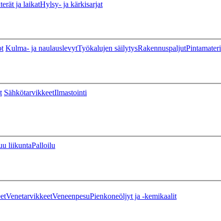
erät ja laikat
Hylsy- ja kärkisarjat
ot
Kulma- ja naulauslevyt
Työkalujen säilytys
Rakennuspaljut
Pintamateri
t
Sähkötarvikkeet
Ilmastointi
u liikunta
Palloilu
et
Venetarvikkeet
Veneenpesu
Pienkoneöljyt ja -kemikaalit