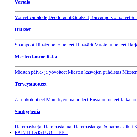
Vartalo
Voiteet vartalolle
Deodorantit&tuoksut
Karvanpoistotuotteet
Sui
Hiukset
Shampoot
Hiustenhoitotuotteet
Hiusvärit
Muotoilutuotteet
Harj
Miesten kosmetiikka
Miesten päivä- ja yövoiteet
Miesten kasvojen puhdistus
Miesten
Terveystuotteet
Aurinkotuotteet
Muut hygieniatuotteet
Ensiaputuotteet
Jalkahoi
Suuhygienia
Hammasharjat
Hammastahnat
Hammaslangat & hammastikut
S
PÄIVITTÄISTUOTTEET