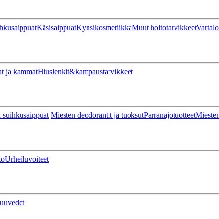
hkusaippuat
Käsisaippuat
Kynsikosmetiikka
Muut hoitotarvikkeet
Vartalo
at ja kammat
Hiuslenkit&kampaustarvikkeet
 suihkusaippuat
Miesten deodorantit ja tuoksut
Parranajotuotteet
Miesten
to
Urheiluvoiteet
uuvedet