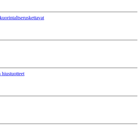
kuorinta
Itseruskettavat
 hiustuotteet