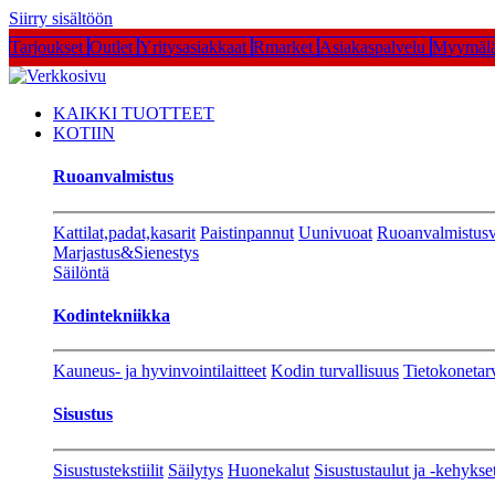
Siirry sisältöön
Tarjoukset
Outlet
Yritysasiakkaat
Rmarket
Asiakaspalvelu
Myymälä
KAIKKI TUOTTEET
KOTIIN
Ruoanvalmistus
Kattilat,padat,kasarit
Paistinpannut
Uunivuoat
Ruoanvalmistusv
Marjastus&Sienestys
Säilöntä
Kodintekniikka
Kauneus- ja hyvinvointilaitteet
Kodin turvallisuus
Tietokonetar
Sisustus
Sisustustekstiilit
Säilytys
Huonekalut
Sisustustaulut ja -kehykse