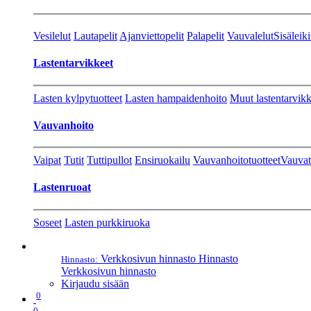
Vesilelut
Lautapelit
Ajanviettopelit
Palapelit
Vauvalelut
Sisäleiki
Lastentarvikkeet
Lasten kylpytuotteet
Lasten hampaidenhoito
Muut lastentarvikk
Vauvanhoito
Vaipat
Tutit
Tuttipullot
Ensiruokailu
Vauvanhoitotuotteet
Vauvat
Lastenruoat
Soseet
Lasten purkkiruoka
Verkkosivun hinnasto
Hinnasto
Hinnasto:
Verkkosivun hinnasto
Kirjaudu sisään
0
0