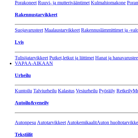
Porakoneet
Ruuvi- ja mutterivääntimet
Kulmahiomakone
Porant
Rakennustarvikkeet
Suojavarusteet
Maalaustarvikkeet
Rakennuslämmittimet ja -val
Lvis
Tulisijatarvikkeet
Putket,letkut ja liittimet
Hanat ja hanavarustee
VAPAA-AIKAAN
Urheilu
Kuntoilu
Talviurheilu
Kalastus
Vesiurheilu
Pyöräily
Retkeily
Mu
Autoilu&veneily
Autonpesu
Autotarvikkeet
Autokemikaalit
Auton huoltotarvikke
Tekstiilit