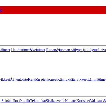
t
älineet
Hauduttimet&keittimet
Ruoan&juoman säilytys ja kuljetus
Leiv
vikkeet
Äänentoisto
Keittiön pienkoneet
Kännykkätarvikkeet
Lämmittime
t
Seinäkellot & peilit
Tekokukat
Sisäkasveille
Kattaus
Koristeet
Valaistus
S