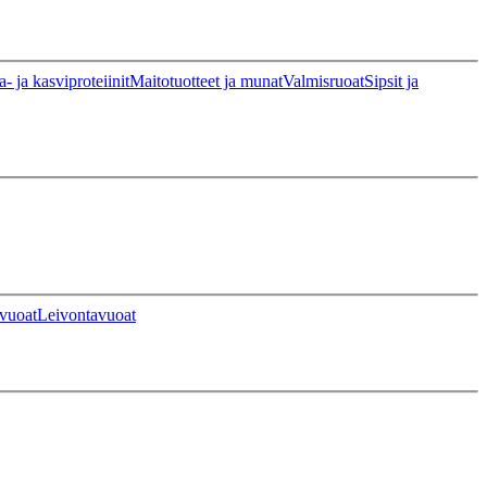
a- ja kasviproteiinit
Maitotuotteet ja munat
Valmisruoat
Sipsit ja
vuoat
Leivontavuoat