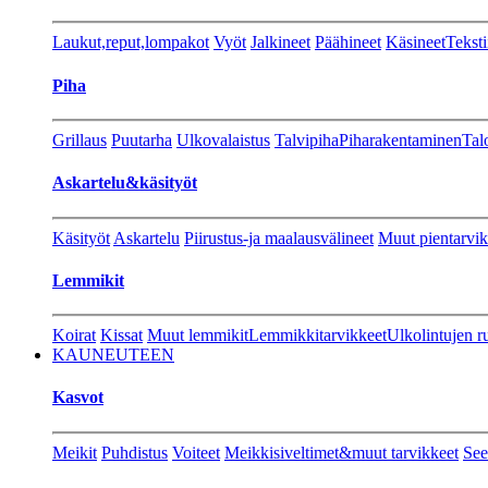
Laukut,reput,lompakot
Vyöt
Jalkineet
Päähineet
Käsineet
Teksti
Piha
Grillaus
Puutarha
Ulkovalaistus
Talvipiha
Piharakentaminen
Tal
Askartelu&käsityöt
Käsityöt
Askartelu
Piirustus-ja maalausvälineet
Muut pientarvik
Lemmikit
Koirat
Kissat
Muut lemmikit
Lemmikkitarvikkeet
Ulkolintujen r
KAUNEUTEEN
Kasvot
Meikit
Puhdistus
Voiteet
Meikkisiveltimet&muut tarvikkeet
See