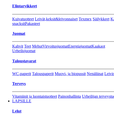
Elintarvikkeet
Kuivatuotteet
Leivät,keksit&leivonnaiset
Texmex
Säilykkeet
Ka
snacksit
Pakasteet
Juomat
Kahvit
Teet
Mehut
Virvoitusjuomat
Energiajuomat
Kaakaot
Urheilujuomat
Taloustavarat
WC-paperit
Talouspaperit
Muovi- ja biopussit
Nenäliinat
Leivin
Terveys
Vitamiinit ja luontaistuotteet
Painonhallinta
Urheilijan terveystu
LAPSILLE
Lelut