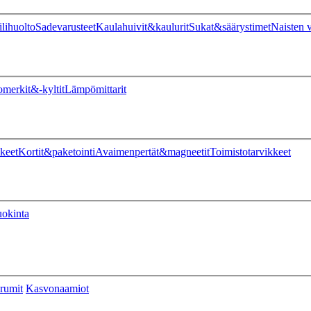
ilihuolto
Sadevarusteet
Kaulahuivit&kaulurit
Sukat&säärystimet
Naisten v
omerkit&-kyltit
Lämpömittarit
keet
Kortit&paketointi
Avaimenpertät&magneetit
Toimistotarvikkeet
uokinta
rumit
Kasvonaamiot