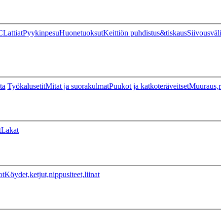
C
Lattiat
Pyykinpesu
Huonetuoksut
Keittiön puhdistus&tiskaus
Siivousväl
ta
Työkalusetit
Mitat ja suorakulmat
Puukot ja katkoteräveitset
Muuraus,r
t
Lakat
ot
Köydet,ketjut,nippusiteet,liinat