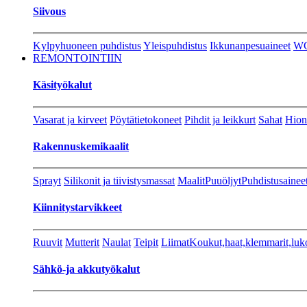
Siivous
Kylpyhuoneen puhdistus
Yleispuhdistus
Ikkunanpesuaineet
W
REMONTOINTIIN
Käsityökalut
Vasarat ja kirveet
Pöytätietokoneet
Pihdit ja leikkurt
Sahat
Hion
Rakennuskemikaalit
Sprayt
Silikonit ja tiivistysmassat
Maalit
Puuöljyt
Puhdistusainee
Kiinnitystarvikkeet
Ruuvit
Mutterit
Naulat
Teipit
Liimat
Koukut,haat,klemmarit,luk
Sähkö-ja akkutyökalut