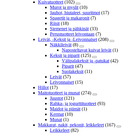
Kuivatuotteet
(102)
Murot ja myslit
(10)
Jauhot, hiutaleet, suuritmot
(17)
Spagetit ja makaronit
(7)
Riisit
(18)
Siemenet ja pähkinät
(33)
Perustuotteet leivontaan
(7)
Leivät, -Keksit ja -Leivonnaiset
(208)
Näkkileivät
(8)
Naposteltavat kuivat leivät
(1)
Keksit ja piparit
(125)
Välipalakeksit ja -patukat
(42)
Piparit
(47)
Suolakeksit
(11)
Leivät
(57)
Leivonnaiset
(15)
Hillot
(17)
Maitotuotteet ja munat
(274)
Juustot
(121)
Rahka- ja jogurttituotteet
(93)
Maidot ja piimät
(1)
Kermat
(10)
Munat
(1)
Makkarat, nakit, pekonit, leikkeleet
(167)
Leikkeleet
(82)