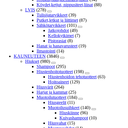
Köydet,ketjut, nippusiteet,liinat
(88)
LVIS
(278)
Tulisijatarvikkeet
(39)
Putket,letkut ja liittimet
(87)
Sähkötarvikkeet
(101)
Jatkojohdot
(49)
Kellokytkimet
(7)
Pistorasiat
(8)
Hanat ja hanavarusteet
(19)
Ilmastointi
(14)
KAUNEUTEEN
(3846)
Hiukset
(980)
Shampoot
(295)
Hiustenhoitotuotteet
(198)
Hiustenhoidon tehotuotteet
(63)
Hoitoaineet
(129)
Hiusvärit
(264)
Harjat ja kammat
(25)
Muotoilutuotteet
(184)
Hiusgeelit
(11)
Muotoilusuihkeet
(140)
Hiuskiinne
(96)
Kuivashampoot
(10)
Hiusvahat
(15)