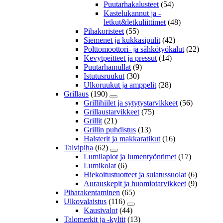
Puutarhakalusteet
(54)
Kastelukannut ja -
letkut&letkuliittimet
(48)
Pihakoristeet
(55)
Siemenet ja kukkasipulit
(42)
Polttomoottori- ja sähkötyökalut
(22)
Kevytpeitteet ja pressut
(14)
Puutarhamullat
(9)
Istutusruukut
(30)
Ulkoruukut ja amppelit
(28)
Grillaus
(190)
Grillihiilet ja sytytystarvikkeet
(56)
Grillaustarvikkeet
(75)
Grillit
(21)
Grillin puhdistus
(13)
Halsterit ja makkaratikut
(16)
Talvipiha
(62)
Lumilapiot ja lumentyöntimet
(17)
Lumikolat
(6)
Hiekoitustuotteet ja sulatussuolat
(6)
Aurauskepit ja huomiotarvikkeet
(9)
Piharakentaminen
(65)
Ulkovalaistus
(116)
Kausivalot
(44)
Talomerkit ja -kyltit
(13)