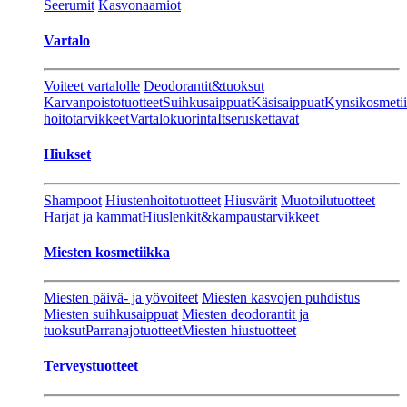
Seerumit
Kasvonaamiot
Vartalo
Voiteet vartalolle
Deodorantit&tuoksut
Karvanpoistotuotteet
Suihkusaippuat
Käsisaippuat
Kynsikosmeti
hoitotarvikkeet
Vartalokuorinta
Itseruskettavat
Hiukset
Shampoot
Hiustenhoitotuotteet
Hiusvärit
Muotoilutuotteet
Harjat ja kammat
Hiuslenkit&kampaustarvikkeet
Miesten kosmetiikka
Miesten päivä- ja yövoiteet
Miesten kasvojen puhdistus
Miesten suihkusaippuat
Miesten deodorantit ja
tuoksut
Parranajotuotteet
Miesten hiustuotteet
Terveystuotteet