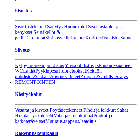
Sisustus
Sisustustekstiilit
Säilytys
Huonekalut
Sisustustaulut ja -
kehykset
Seinäkellot &
peilit
Tekokukat
Sisäkasveille
Kattaus
Koristeet
Valaistus
Sauna
Siivous
Kylpyhuoneen puhdistus
Yleispuhdistus
Ikkunanpesuaineet
WC
Lattiat
Pyykinpesu
Huonetuoksut
Keittiön
puhdistus&tiskaus
Siivousvälineet
Ämpärit&vadit
Kierrätys
REMONTOINTIIN
Käsityökalut
Vasarat ja kirveet
Pöytätietokoneet
Pihdit ja leikkurt
Sahat
Hionta
Työkalusetit
Mitat ja suorakulmat
Puukot ja
katkoteräveitset
Muuraus,rappaus,laatoitus
Rakennuskemikaalit