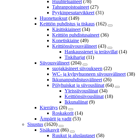
Huuhteluaineet
(78)
Tahranpoistoaineet
(27)
Pyykinpesutarvikkeet
(31)
Huonetuoksut
(149)
Keittiön puhdistus ja tiskaus
(162)
Käsitiskiaineet
(34)
Keittiön puhdistusaineet
(36)
Konetiskiaine
(49)
Keittiönsiivousvälineet
(43)
Hankaussienet ja teräsvillat
(14)
Tiskiharjat
(11)
Siivousvälineet
(204)
suojakäsineet siivoukseen
(22)
WC- ja kylpyhuoneen siivousvälineet
(38)
Ikkunanpuhdistusvälineet
(26)
Pölyhuiskat ja siivousliinat
(64)
Yleissiivousliinat
(34)
Keittiönsiivousliinat
(18)
Ikkunaliinat
(9)
Kierrätys
(20)
Roskakorit
(14)
Ämpärit ja vadit
(53)
Sisustus
(1620)
Sisäkasvit
(86)
Ruukut ja aluslautaset
(58)