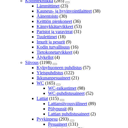
Kodintekniikka
(285)
Lämmittimet
(23)
Kauneus- ja hyvinvointilaitteet
(38)
Äänentoisto
(30)
Keittiön pienkoneet
(36)
Kännykkätarvikkeet
(53)
Paristot ja varavirrat
(31)
Tuulettimet
(18)
Imurit ja pesurit
(9)
Kodin turvallisuus
(16)
Tietokonetarvikkeet
(4)
Älykellot
(4)
Siivous
(1198)
Kylpyhuoneen puhdistus
(57)
Yleispuhdistus
(122)
Ikkunanpesuaineet
(21)
WC
(165)
WC-raikastimet
(98)
WC-puhdistusaineet
(52)
Lattiat
(115)
Lattiansiivousvälineet
(89)
Pölypussit
(6)
Lattian puhdistusaineet
(2)
Pyykinpesu
(293)
Pesuaineet
(131)