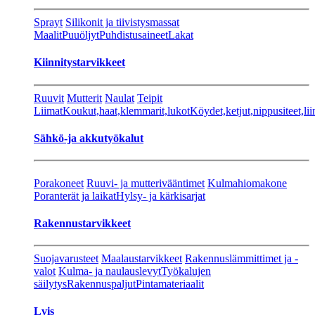
Sprayt
Silikonit ja tiivistysmassat
Maalit
Puuöljyt
Puhdistusaineet
Lakat
Kiinnitystarvikkeet
Ruuvit
Mutterit
Naulat
Teipit
Liimat
Koukut,haat,klemmarit,lukot
Köydet,ketjut,nippusiteet,lii
Sähkö-ja akkutyökalut
Porakoneet
Ruuvi- ja mutterivääntimet
Kulmahiomakone
Poranterät ja laikat
Hylsy- ja kärkisarjat
Rakennustarvikkeet
Suojavarusteet
Maalaustarvikkeet
Rakennuslämmittimet ja -
valot
Kulma- ja naulauslevyt
Työkalujen
säilytys
Rakennuspaljut
Pintamateriaalit
Lvis