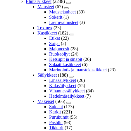
Elintarvikkeet
(2238)
Mausteet
(67)
Maustejauheet
(39)
Sokerit
(1)
Liemivalmisteet
(3)
Texmex
(23)
Kastikkeet
(182)
Etikat
(22)
Soijat
(2)
Majoneesit
(28)
Ruokaöljyt
(24)
Ketsupit ja sinapit
(26)
Salaattikastikkeet
(6)
Marinointi- ja maustekastikkeet
(23)
Säilykkeet
(188)
Lihasäilykkeet
(26)
Kalasäilykkeet
(55)
Vihannessäilykkeet
(84)
Hedelmäsäilykkeet
(7)
Makeiset
(566)
Suklaat
(173)
Karkit
(221)
Purukumit
(55)
Pastillit
(93)
Tikkarit
(17)