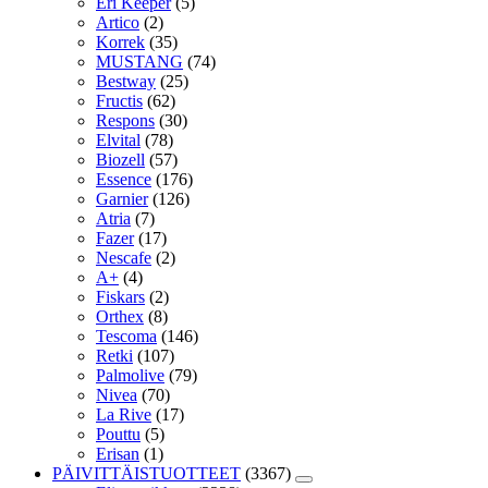
Eri Keeper
(5)
Artico
(2)
Korrek
(35)
MUSTANG
(74)
Bestway
(25)
Fructis
(62)
Respons
(30)
Elvital
(78)
Biozell
(57)
Essence
(176)
Garnier
(126)
Atria
(7)
Fazer
(17)
Nescafe
(2)
A+
(4)
Fiskars
(2)
Orthex
(8)
Tescoma
(146)
Retki
(107)
Palmolive
(79)
Nivea
(70)
La Rive
(17)
Pouttu
(5)
Erisan
(1)
PÄIVITTÄISTUOTTEET
(3367)