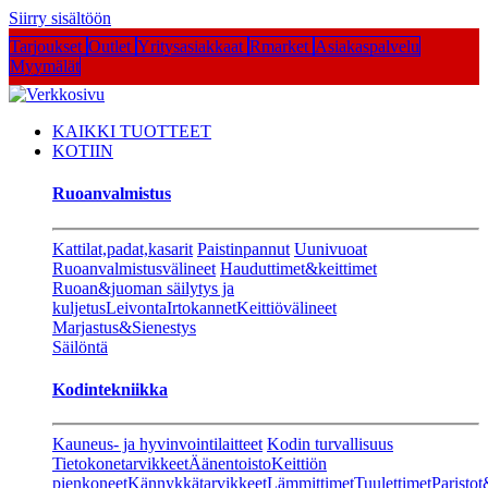
Siirry sisältöön
Tarjoukset
Outlet
Yritysasiakkaat
Rmarket
Asiakaspalvelu
Myymälät
KAIKKI TUOTTEET
KOTIIN
Ruoanvalmistus
Kattilat,padat,kasarit
Paistinpannut
Uunivuoat
Ruoanvalmistusvälineet
Hauduttimet&keittimet
Ruoan&juoman säilytys ja
kuljetus
Leivonta
Irtokannet
Keittiövälineet
Marjastus&Sienestys
Säilöntä
Kodintekniikka
Kauneus- ja hyvinvointilaitteet
Kodin turvallisuus
Tietokonetarvikkeet
Äänentoisto
Keittiön
pienkoneet
Kännykkätarvikkeet
Lämmittimet
Tuulettimet
Paristot