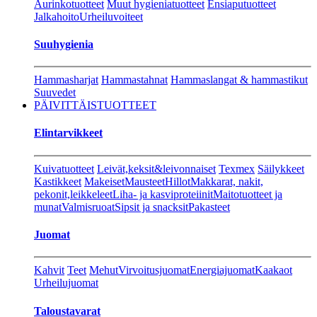
Aurinkotuotteet
Muut hygieniatuotteet
Ensiaputuotteet
Jalkahoito
Urheiluvoiteet
Suuhygienia
Hammasharjat
Hammastahnat
Hammaslangat & hammastikut
Suuvedet
PÄIVITTÄISTUOTTEET
Elintarvikkeet
Kuivatuotteet
Leivät,keksit&leivonnaiset
Texmex
Säilykkeet
Kastikkeet
Makeiset
Mausteet
Hillot
Makkarat, nakit,
pekonit,leikkeleet
Liha- ja kasviproteiinit
Maitotuotteet ja
munat
Valmisruoat
Sipsit ja snacksit
Pakasteet
Juomat
Kahvit
Teet
Mehut
Virvoitusjuomat
Energiajuomat
Kaakaot
Urheilujuomat
Taloustavarat