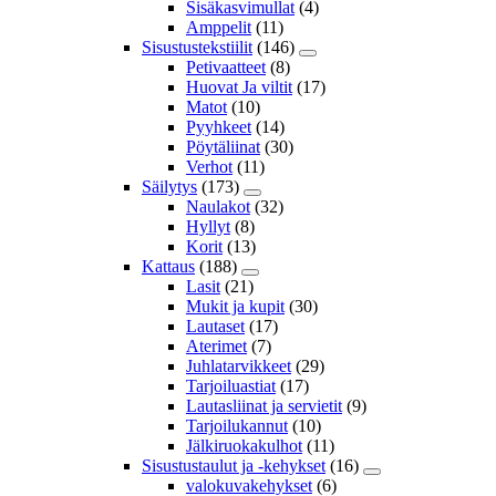
Sisäkasvimullat
(4)
Amppelit
(11)
Sisustustekstiilit
(146)
Petivaatteet
(8)
Huovat Ja viltit
(17)
Matot
(10)
Pyyhkeet
(14)
Pöytäliinat
(30)
Verhot
(11)
Säilytys
(173)
Naulakot
(32)
Hyllyt
(8)
Korit
(13)
Kattaus
(188)
Lasit
(21)
Mukit ja kupit
(30)
Lautaset
(17)
Aterimet
(7)
Juhlatarvikkeet
(29)
Tarjoiluastiat
(17)
Lautasliinat ja servietit
(9)
Tarjoilukannut
(10)
Jälkiruokakulhot
(11)
Sisustustaulut ja -kehykset
(16)
valokuvakehykset
(6)