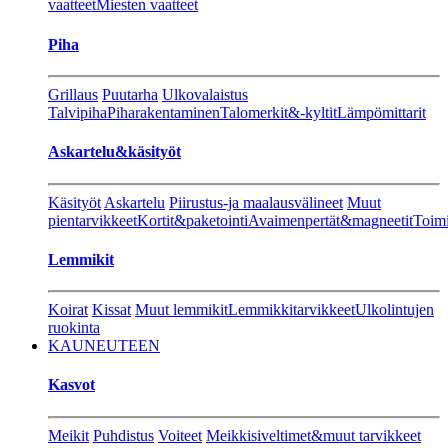
vaatteet
Miesten vaatteet
Piha
Grillaus
Puutarha
Ulkovalaistus
Talvipiha
Piharakentaminen
Talomerkit&-kyltit
Lämpömittarit
Askartelu&käsityöt
Käsityöt
Askartelu
Piirustus-ja maalausvälineet
Muut
pientarvikkeet
Kortit&paketointi
Avaimenpertät&magneetit
Toimi
Lemmikit
Koirat
Kissat
Muut lemmikit
Lemmikkitarvikkeet
Ulkolintujen
ruokinta
KAUNEUTEEN
Kasvot
Meikit
Puhdistus
Voiteet
Meikkisiveltimet&muut tarvikkeet