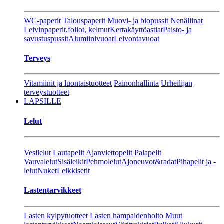
WC-paperit
Talouspaperit
Muovi- ja biopussit
Nenäliinat
Leivinpaperit,foliot, kelmut
Kertakäyttöastiat
Paisto- ja
savustuspussit
Alumiinivuoat
Leivontavuoat
Terveys
Vitamiinit ja luontaistuotteet
Painonhallinta
Urheilijan
terveystuotteet
LAPSILLE
Lelut
Vesilelut
Lautapelit
Ajanviettopelit
Palapelit
Vauvalelut
Sisäleikit
Pehmolelut
Ajoneuvot&radat
Pihapelit ja -
lelut
Nuket
Leikkisetit
Lastentarvikkeet
Lasten kylpytuotteet
Lasten hampaidenhoito
Muut