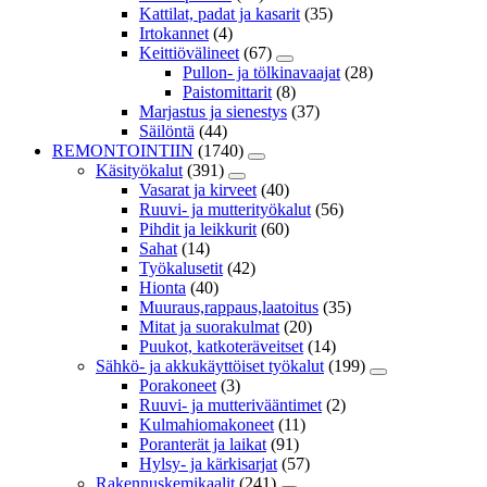
Kattilat, padat ja kasarit
(35)
Irtokannet
(4)
Keittiövälineet
(67)
Pullon- ja tölkinavaajat
(28)
Paistomittarit
(8)
Marjastus ja sienestys
(37)
Säilöntä
(44)
REMONTOINTIIN
(1740)
Käsityökalut
(391)
Vasarat ja kirveet
(40)
Ruuvi- ja mutterityökalut
(56)
Pihdit ja leikkurit
(60)
Sahat
(14)
Työkalusetit
(42)
Hionta
(40)
Muuraus,rappaus,laatoitus
(35)
Mitat ja suorakulmat
(20)
Puukot, katkoteräveitset
(14)
Sähkö- ja akkukäyttöiset työkalut
(199)
Porakoneet
(3)
Ruuvi- ja mutterivääntimet
(2)
Kulmahiomakoneet
(11)
Poranterät ja laikat
(91)
Hylsy- ja kärkisarjat
(57)
Rakennuskemikaalit
(241)