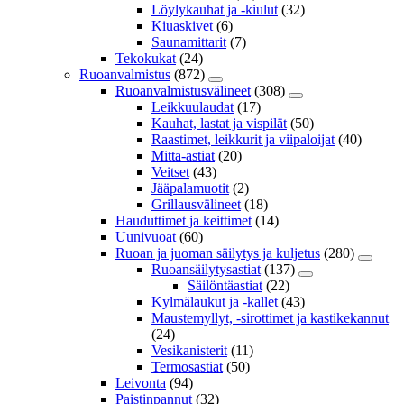
Löylykauhat ja -kiulut
(32)
Kiuaskivet
(6)
Saunamittarit
(7)
Tekokukat
(24)
Ruoanvalmistus
(872)
Ruoanvalmistusvälineet
(308)
Leikkuulaudat
(17)
Kauhat, lastat ja vispilät
(50)
Raastimet, leikkurit ja viipaloijat
(40)
Mitta-astiat
(20)
Veitset
(43)
Jääpalamuotit
(2)
Grillausvälineet
(18)
Hauduttimet ja keittimet
(14)
Uunivuoat
(60)
Ruoan ja juoman säilytys ja kuljetus
(280)
Ruoansäilytysastiat
(137)
Säilöntäastiat
(22)
Kylmälaukut ja -kallet
(43)
Maustemyllyt, -sirottimet ja kastikekannut
(24)
Vesikanisterit
(11)
Termosastiat
(50)
Leivonta
(94)
Paistinpannut
(32)