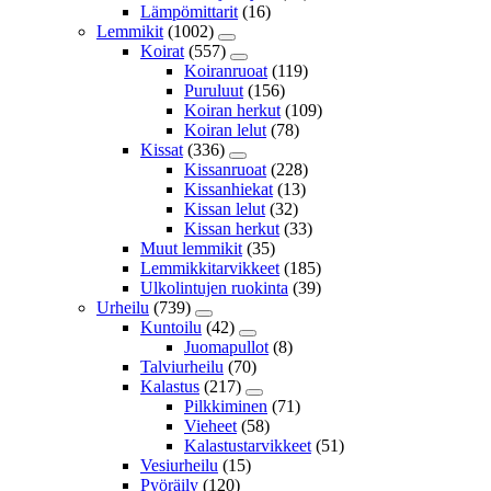
Lämpömittarit
(16)
Lemmikit
(1002)
Koirat
(557)
Koiranruoat
(119)
Puruluut
(156)
Koiran herkut
(109)
Koiran lelut
(78)
Kissat
(336)
Kissanruoat
(228)
Kissanhiekat
(13)
Kissan lelut
(32)
Kissan herkut
(33)
Muut lemmikit
(35)
Lemmikkitarvikkeet
(185)
Ulkolintujen ruokinta
(39)
Urheilu
(739)
Kuntoilu
(42)
Juomapullot
(8)
Talviurheilu
(70)
Kalastus
(217)
Pilkkiminen
(71)
Vieheet
(58)
Kalastustarvikkeet
(51)
Vesiurheilu
(15)
Pyöräily
(120)