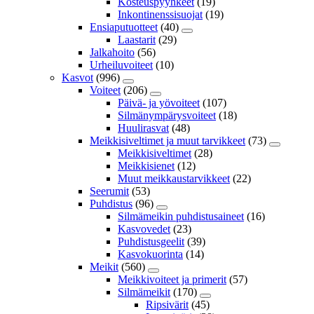
Kosteuspyyhkeet
(19)
Inkontinenssisuojat
(19)
Ensiaputuotteet
(40)
Laastarit
(29)
Jalkahoito
(56)
Urheiluvoiteet
(10)
Kasvot
(996)
Voiteet
(206)
Päivä- ja yövoiteet
(107)
Silmänympärysvoiteet
(18)
Huulirasvat
(48)
Meikkisiveltimet ja muut tarvikkeet
(73)
Meikkisiveltimet
(28)
Meikkisienet
(12)
Muut meikkaustarvikkeet
(22)
Seerumit
(53)
Puhdistus
(96)
Silmämeikin puhdistusaineet
(16)
Kasvovedet
(23)
Puhdistusgeelit
(39)
Kasvokuorinta
(14)
Meikit
(560)
Meikkivoiteet ja primerit
(57)
Silmämeikit
(170)
Ripsivärit
(45)