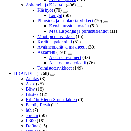
Askartelu ja Käsityöt
(496)
Käsityöt
(78)
Langat
(50)
Piirustus- ja maalaustarvikkeet
(70)
Kynät, tussit ja maalit
(51)
Maalauspohjat ja piirustuslehtiöt
(11)
Muut pientarvikkeet
(15)
Kortit ja paketointi
(51)
Avaimenperät ja magneetit
(30)
Askartelu
(198)
Askarteluvälineet
(43)
Askartelumateriaalit
(76)
Toimistotarvikkeet
(149)
BRÄNDIT
(1768)
Adidas
(3)
Ajax
(25)
Bliw
(18)
Blistex
(12)
Erittäin Hieno Suomalainen
(6)
Family Fresh
(11)
hth
(7)
Jordan
(50)
L300
(18)
Define
(15)