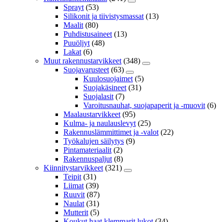
Sprayt
(53)
Silikonit ja tiivistysmassat
(13)
Maalit
(80)
Puhdistusaineet
(13)
Puuöljyt
(48)
Lakat
(6)
Muut rakennustarvikkeet
(348)
Suojavarusteet
(63)
Kuulosuojaimet
(5)
Suojakäsineet
(31)
Suojalasit
(7)
Varoitusnauhat, suojapaperit ja -muovit
(6)
Maalaustarvikkeet
(95)
Kulma- ja naulauslevyt
(25)
Rakennuslämmittimet ja -valot
(22)
Työkalujen säilytys
(9)
Pintamateriaalit
(2)
Rakennuspaljut
(8)
Kiinnitystarvikkeet
(321)
Teipit
(31)
Liimat
(39)
Ruuvit
(87)
Naulat
(31)
Mutterit
(5)
Koukut,haat,klemmarit,lukot
(34)