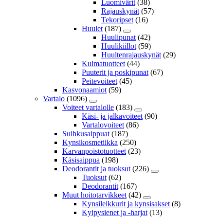
Luomivärit
(38)
Rajauskynät
(57)
Tekoripset
(16)
Huulet
(187)
Huulipunat
(42)
Huulikiillot
(59)
Huultenrajauskynät
(29)
Kulmatuotteet
(44)
Puuterit ja poskipunat
(67)
Peitevoiteet
(45)
Kasvonaamiot
(59)
Vartalo
(1096)
Voiteet vartalolle
(183)
Käsi- ja jalkavoiteet
(90)
Vartalovoiteet
(86)
Suihkusaippuat
(187)
Kynsikosmetiikka
(250)
Karvanpoistotuotteet
(23)
Käsisaippua
(198)
Deodorantit ja tuoksut
(226)
Tuoksut
(62)
Deodorantit
(167)
Muut hoitotarvikkeet
(42)
Kynsileikkurit ja kynsisakset
(8)
Kylpysienet ja -harjat
(13)