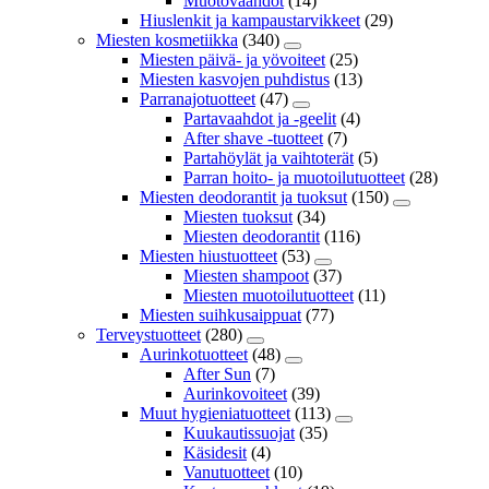
Muotovaahdot
(14)
Hiuslenkit ja kampaustarvikkeet
(29)
Miesten kosmetiikka
(340)
Miesten päivä- ja yövoiteet
(25)
Miesten kasvojen puhdistus
(13)
Parranajotuotteet
(47)
Partavaahdot ja -geelit
(4)
After shave -tuotteet
(7)
Partahöylät ja vaihtoterät
(5)
Parran hoito- ja muotoilutuotteet
(28)
Miesten deodorantit ja tuoksut
(150)
Miesten tuoksut
(34)
Miesten deodorantit
(116)
Miesten hiustuotteet
(53)
Miesten shampoot
(37)
Miesten muotoilutuotteet
(11)
Miesten suihkusaippuat
(77)
Terveystuotteet
(280)
Aurinkotuotteet
(48)
After Sun
(7)
Aurinkovoiteet
(39)
Muut hygieniatuotteet
(113)
Kuukautissuojat
(35)
Käsidesit
(4)
Vanutuotteet
(10)