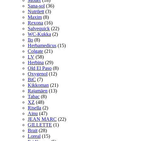
Möller
(18)
Sana-sol
(36)
Nutrilett
(3)
Maxim
(8)
Rexona
(16)
Salvequick
(22)
WC-Kukka
(2)
Ilo
(8)
Herbamedicus
(15)
Colgate
(21)
LV
(58)
Herbina
(29)
Old El Paso
(8)
Oxygenol
(12)
BiC
(7)
Kikkoman
(21)
Rajamäen
(13)
Tabac
(8)
XZ
(48)
Risella
(2)
Ainu
(47)
JEAN MARC
(22)
GILLETTE
(1)
Brait
(28)
Loreal
(15)