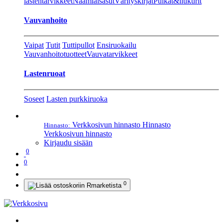
lastentarvikkeet
Naamiaisasut
Värityskirjat
Pulkat&liukurit
Vauvanhoito
Vaipat
Tutit
Tuttipullot
Ensiruokailu
Vauvanhoitotuotteet
Vauvatarvikkeet
Lastenruoat
Soseet
Lasten purkkiruoka
Verkkosivun hinnasto
Hinnasto
Hinnasto:
Verkkosivun hinnasto
Kirjaudu sisään
0
0
0