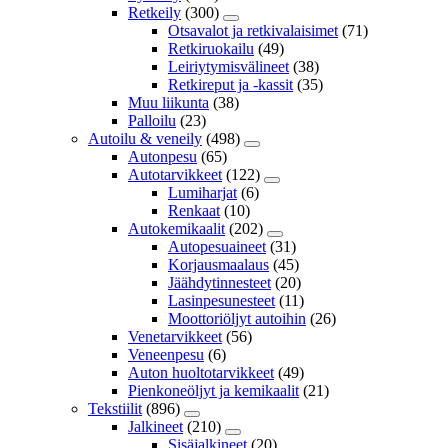
Retkeily
(300)
Otsavalot ja retkivalaisimet
(71)
Retkiruokailu
(49)
Leiriytymisvälineet
(38)
Retkireput ja -kassit
(35)
Muu liikunta
(38)
Palloilu
(23)
Autoilu & veneily
(498)
Autonpesu
(65)
Autotarvikkeet
(122)
Lumiharjat
(6)
Renkaat
(10)
Autokemikaalit
(202)
Autopesuaineet
(31)
Korjausmaalaus
(45)
Jäähdytinnesteet
(20)
Lasinpesunesteet
(11)
Moottoriöljyt autoihin
(26)
Venetarvikkeet
(56)
Veneenpesu
(6)
Auton huoltotarvikkeet
(49)
Pienkoneöljyt ja kemikaalit
(21)
Tekstiilit
(896)
Jalkineet
(210)
Sisäjalkineet
(20)