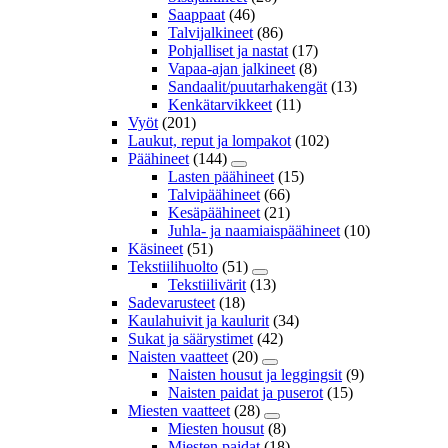
Saappaat
(46)
Talvijalkineet
(86)
Pohjalliset ja nastat
(17)
Vapaa-ajan jalkineet
(8)
Sandaalit/puutarhakengät
(13)
Kenkätarvikkeet
(11)
Vyöt
(201)
Laukut, reput ja lompakot
(102)
Päähineet
(144)
Lasten päähineet
(15)
Talvipäähineet
(66)
Kesäpäähineet
(21)
Juhla- ja naamiaispäähineet
(10)
Käsineet
(51)
Tekstiilihuolto
(51)
Tekstiilivärit
(13)
Sadevarusteet
(18)
Kaulahuivit ja kaulurit
(34)
Sukat ja säärystimet
(42)
Naisten vaatteet
(20)
Naisten housut ja leggingsit
(9)
Naisten paidat ja puserot
(15)
Miesten vaatteet
(28)
Miesten housut
(8)
Miesten paidat
(18)