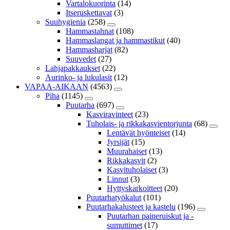
Vartalokuorinta
(14)
Itseruskettavat
(3)
Suuhygienia
(258)
Hammastahnat
(108)
Hammaslangat ja hammastikut
(40)
Hammasharjat
(82)
Suuvedet
(27)
Lahjapakkaukset
(22)
Aurinko- ja lukulasit
(12)
VAPAA-AIKAAN
(4563)
Piha
(1145)
Puutarha
(697)
Kasviravinteet
(23)
Tuholais- ja rikkakasvientorjunta
(68)
Lentävät hyönteiset
(14)
Jyrsijät
(15)
Muurahaiset
(13)
Rikkakasvit
(2)
Kasvituholaiset
(3)
Linnut
(3)
Hyttyskarkoitteet
(20)
Puutarhatyökalut
(101)
Puutarhakalusteet ja kastelu
(196)
Puutarhan paineruiskut ja -
sumuttimet
(17)