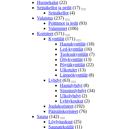
Huonekalut
(22)
Seinäkellot ja peilit
(17)
Seinäkellot
(4)
Valaistus
(237)
Polttimot ja ledit
(93)
Valaisimet
(106)
Koristeet
(571)
Kynttilät
(171)
Hautakynttilät
(18)
Led-kynttilät
(16)
Tuoksukynttilät
(7)
Öljykynttilät
(13)
Pöytäkynttilät
(22)
Ulkotulet
(13)
Lämpökynttilät
(8)
Lyhdyt
(63)
Hautalyhdyt
(8)
Sisustuslyhdyt
(34)
Ulkolyhdyt
(2)
Lyhtykoukut
(2)
Joulukoristeet
(192)
Pääsiäiskoristeet
(76)
Sauna
(142)
Löylytuoksut
(25)
Saunatekstiilit
(11)