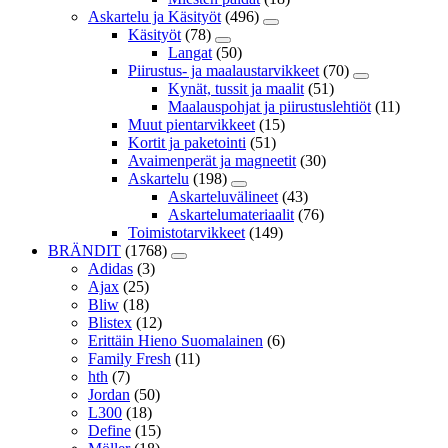
Askartelu ja Käsityöt
(496)
Käsityöt
(78)
Langat
(50)
Piirustus- ja maalaustarvikkeet
(70)
Kynät, tussit ja maalit
(51)
Maalauspohjat ja piirustuslehtiöt
(11)
Muut pientarvikkeet
(15)
Kortit ja paketointi
(51)
Avaimenperät ja magneetit
(30)
Askartelu
(198)
Askarteluvälineet
(43)
Askartelumateriaalit
(76)
Toimistotarvikkeet
(149)
BRÄNDIT
(1768)
Adidas
(3)
Ajax
(25)
Bliw
(18)
Blistex
(12)
Erittäin Hieno Suomalainen
(6)
Family Fresh
(11)
hth
(7)
Jordan
(50)
L300
(18)
Define
(15)