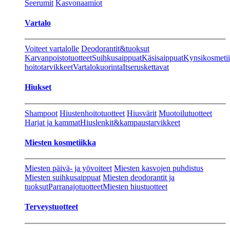
Seerumit
Kasvonaamiot
Vartalo
Voiteet vartalolle
Deodorantit&tuoksut
Karvanpoistotuotteet
Suihkusaippuat
Käsisaippuat
Kynsikosmeti
hoitotarvikkeet
Vartalokuorinta
Itseruskettavat
Hiukset
Shampoot
Hiustenhoitotuotteet
Hiusvärit
Muotoilutuotteet
Harjat ja kammat
Hiuslenkit&kampaustarvikkeet
Miesten kosmetiikka
Miesten päivä- ja yövoiteet
Miesten kasvojen puhdistus
Miesten suihkusaippuat
Miesten deodorantit ja
tuoksut
Parranajotuotteet
Miesten hiustuotteet
Terveystuotteet