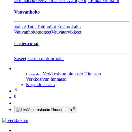
lastentarvikkeet
Naamiaisasut
Värityskirjat
Pulkat&liukurit
Vauvanhoito
Vaipat
Tutit
Tuttipullot
Ensiruokailu
Vauvanhoitotuotteet
Vauvatarvikkeet
Lastenruoat
Soseet
Lasten purkkiruoka
Verkkosivun hinnasto
Hinnasto
Hinnasto:
Verkkosivun hinnasto
Kirjaudu sisään
0
0
0