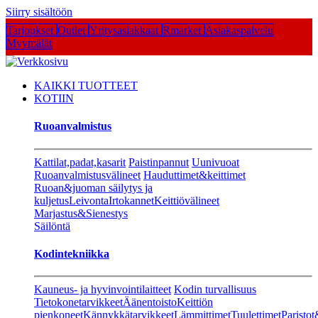
Siirry sisältöön
Tarjoukset
Outlet
Yritysasiakkaat
Rmarket
Asiakaspalvelu
Myymälät
KAIKKI TUOTTEET
KOTIIN
Ruoanvalmistus
Kattilat,padat,kasarit
Paistinpannut
Uunivuoat
Ruoanvalmistusvälineet
Hauduttimet&keittimet
Ruoan&juoman säilytys ja
kuljetus
Leivonta
Irtokannet
Keittiövälineet
Marjastus&Sienestys
Säilöntä
Kodintekniikka
Kauneus- ja hyvinvointilaitteet
Kodin turvallisuus
Tietokonetarvikkeet
Äänentoisto
Keittiön
pienkoneet
Kännykkätarvikkeet
Lämmittimet
Tuulettimet
Paristot