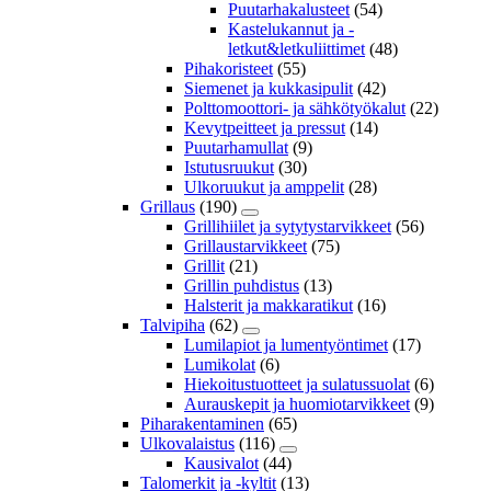
Puutarhakalusteet
(54)
Kastelukannut ja -
letkut&letkuliittimet
(48)
Pihakoristeet
(55)
Siemenet ja kukkasipulit
(42)
Polttomoottori- ja sähkötyökalut
(22)
Kevytpeitteet ja pressut
(14)
Puutarhamullat
(9)
Istutusruukut
(30)
Ulkoruukut ja amppelit
(28)
Grillaus
(190)
Grillihiilet ja sytytystarvikkeet
(56)
Grillaustarvikkeet
(75)
Grillit
(21)
Grillin puhdistus
(13)
Halsterit ja makkaratikut
(16)
Talvipiha
(62)
Lumilapiot ja lumentyöntimet
(17)
Lumikolat
(6)
Hiekoitustuotteet ja sulatussuolat
(6)
Aurauskepit ja huomiotarvikkeet
(9)
Piharakentaminen
(65)
Ulkovalaistus
(116)
Kausivalot
(44)
Talomerkit ja -kyltit
(13)