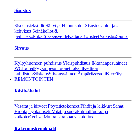
Sisustus
Sisustustekstiilit
Säilytys
Huonekalut
Sisustustaulut ja -
kehykset
Seinäkellot &
peilit
Tekokukat
Sisäkasveille
Kattaus
Koristeet
Valaistus
Sauna
Siivous
Kylpyhuoneen puhdistus
Yleispuhdistus
Ikkunanpesuaineet
WC
Lattiat
Pyykinpesu
Huonetuoksut
Keittiön
puhdistus&tiskaus
Siivousvälineet
Ämpärit&vadit
Kierrätys
REMONTOINTIIN
Käsityökalut
Vasarat ja kirveet
Pöytätietokoneet
Pihdit ja leikkurt
Sahat
Hionta
Työkalusetit
Mitat ja suorakulmat
Puukot ja
katkoteräveitset
Muuraus,rappaus,laatoitus
Rakennuskemikaalit