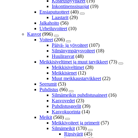
Kosteuspyyhkeet
(19)
Inkontinenssisuojat
(19)
Ensiaputuotteet
(40)
Laastarit
(29)
Jalkahoito
(56)
Urheiluvoiteet
(10)
Kasvot
(996)
Voiteet
(206)
Päivä- ja yövoiteet
(107)
Silmänympärysvoiteet
(18)
Huulirasvat
(48)
Meikkisiveltimet ja muut tarvikkeet
(73)
Meikkisiveltimet
(28)
Meikkisienet
(12)
Muut meikkaustarvikkeet
(22)
Seerumit
(53)
Puhdistus
(96)
Silmämeikin puhdistusaineet
(16)
Kasvovedet
(23)
Puhdistusgeelit
(39)
Kasvokuorinta
(14)
Meikit
(560)
Meikkivoiteet ja primerit
(57)
Silmämeikit
(170)
Ripsivärit
(45)