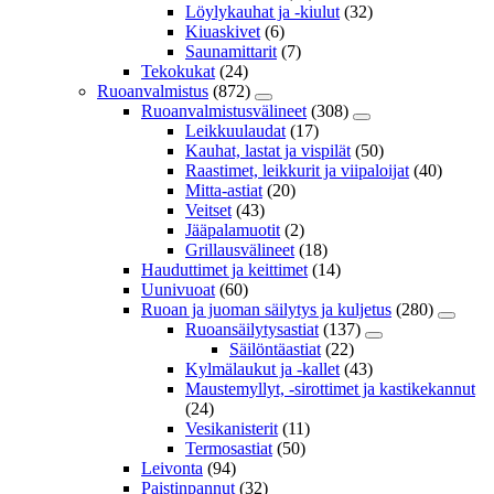
Löylykauhat ja -kiulut
(32)
Kiuaskivet
(6)
Saunamittarit
(7)
Tekokukat
(24)
Ruoanvalmistus
(872)
Ruoanvalmistusvälineet
(308)
Leikkuulaudat
(17)
Kauhat, lastat ja vispilät
(50)
Raastimet, leikkurit ja viipaloijat
(40)
Mitta-astiat
(20)
Veitset
(43)
Jääpalamuotit
(2)
Grillausvälineet
(18)
Hauduttimet ja keittimet
(14)
Uunivuoat
(60)
Ruoan ja juoman säilytys ja kuljetus
(280)
Ruoansäilytysastiat
(137)
Säilöntäastiat
(22)
Kylmälaukut ja -kallet
(43)
Maustemyllyt, -sirottimet ja kastikekannut
(24)
Vesikanisterit
(11)
Termosastiat
(50)
Leivonta
(94)
Paistinpannut
(32)