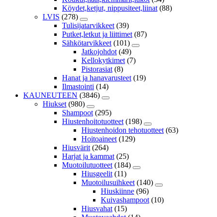
Köydet,ketjut, nippusiteet,liinat
(88)
LVIS
(278)
Tulisijatarvikkeet
(39)
Putket,letkut ja liittimet
(87)
Sähkötarvikkeet
(101)
Jatkojohdot
(49)
Kellokytkimet
(7)
Pistorasiat
(8)
Hanat ja hanavarusteet
(19)
Ilmastointi
(14)
KAUNEUTEEN
(3846)
Hiukset
(980)
Shampoot
(295)
Hiustenhoitotuotteet
(198)
Hiustenhoidon tehotuotteet
(63)
Hoitoaineet
(129)
Hiusvärit
(264)
Harjat ja kammat
(25)
Muotoilutuotteet
(184)
Hiusgeelit
(11)
Muotoilusuihkeet
(140)
Hiuskiinne
(96)
Kuivashampoot
(10)
Hiusvahat
(15)