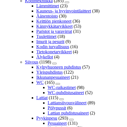
Kodintekniikka
(285)
Lämmittimet
(23)
Kauneus- ja hyvinvointilaitteet
(38)
Äänentoisto
(30)
Keittiön pienkoneet
(36)
Kännykkätarvikkeet
(53)
Paristot ja varavirrat
(31)
Tuulettimet
(18)
Imurit ja pesurit
(9)
Kodin turvallisuus
(16)
Tietokonetarvikkeet
(4)
Älykellot
(4)
Siivous
(1198)
Kylpyhuoneen puhdistus
(57)
Yleispuhdistus
(122)
Ikkunanpesuaineet
(21)
WC
(165)
WC-raikastimet
(98)
WC-puhdistusaineet
(52)
Lattiat
(115)
Lattiansiivousvälineet
(89)
Pölypussit
(6)
Lattian puhdistusaineet
(2)
Pyykinpesu
(293)
Pesuaineet
(131)