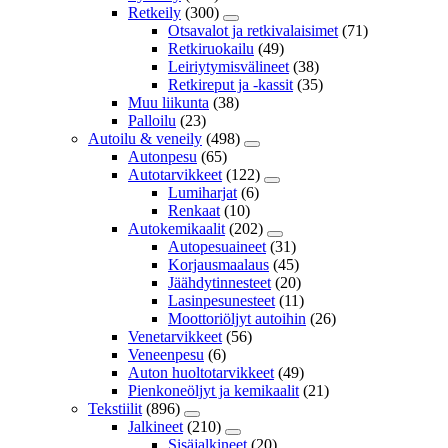
Retkeily
(300)
Otsavalot ja retkivalaisimet
(71)
Retkiruokailu
(49)
Leiriytymisvälineet
(38)
Retkireput ja -kassit
(35)
Muu liikunta
(38)
Palloilu
(23)
Autoilu & veneily
(498)
Autonpesu
(65)
Autotarvikkeet
(122)
Lumiharjat
(6)
Renkaat
(10)
Autokemikaalit
(202)
Autopesuaineet
(31)
Korjausmaalaus
(45)
Jäähdytinnesteet
(20)
Lasinpesunesteet
(11)
Moottoriöljyt autoihin
(26)
Venetarvikkeet
(56)
Veneenpesu
(6)
Auton huoltotarvikkeet
(49)
Pienkoneöljyt ja kemikaalit
(21)
Tekstiilit
(896)
Jalkineet
(210)
Sisäjalkineet
(20)