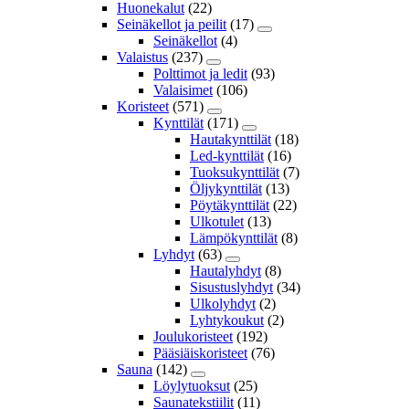
Huonekalut
(22)
Seinäkellot ja peilit
(17)
Seinäkellot
(4)
Valaistus
(237)
Polttimot ja ledit
(93)
Valaisimet
(106)
Koristeet
(571)
Kynttilät
(171)
Hautakynttilät
(18)
Led-kynttilät
(16)
Tuoksukynttilät
(7)
Öljykynttilät
(13)
Pöytäkynttilät
(22)
Ulkotulet
(13)
Lämpökynttilät
(8)
Lyhdyt
(63)
Hautalyhdyt
(8)
Sisustuslyhdyt
(34)
Ulkolyhdyt
(2)
Lyhtykoukut
(2)
Joulukoristeet
(192)
Pääsiäiskoristeet
(76)
Sauna
(142)
Löylytuoksut
(25)
Saunatekstiilit
(11)