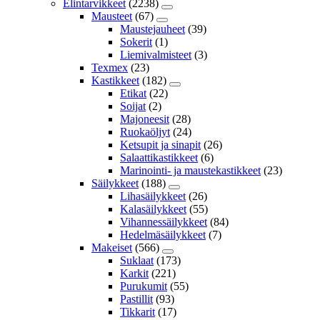
Elintarvikkeet
(2238)
Mausteet
(67)
Maustejauheet
(39)
Sokerit
(1)
Liemivalmisteet
(3)
Texmex
(23)
Kastikkeet
(182)
Etikat
(22)
Soijat
(2)
Majoneesit
(28)
Ruokaöljyt
(24)
Ketsupit ja sinapit
(26)
Salaattikastikkeet
(6)
Marinointi- ja maustekastikkeet
(23)
Säilykkeet
(188)
Lihasäilykkeet
(26)
Kalasäilykkeet
(55)
Vihannessäilykkeet
(84)
Hedelmäsäilykkeet
(7)
Makeiset
(566)
Suklaat
(173)
Karkit
(221)
Purukumit
(55)
Pastillit
(93)
Tikkarit
(17)