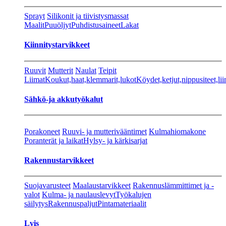
Sprayt
Silikonit ja tiivistysmassat
Maalit
Puuöljyt
Puhdistusaineet
Lakat
Kiinnitystarvikkeet
Ruuvit
Mutterit
Naulat
Teipit
Liimat
Koukut,haat,klemmarit,lukot
Köydet,ketjut,nippusiteet,lii
Sähkö-ja akkutyökalut
Porakoneet
Ruuvi- ja mutterivääntimet
Kulmahiomakone
Poranterät ja laikat
Hylsy- ja kärkisarjat
Rakennustarvikkeet
Suojavarusteet
Maalaustarvikkeet
Rakennuslämmittimet ja -
valot
Kulma- ja naulauslevyt
Työkalujen
säilytys
Rakennuspaljut
Pintamateriaalit
Lvis