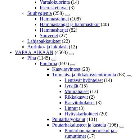
Vartalokuorinta
(14)
Itseruskettavat
(3)
Suuhygienia
(258)
Hammastahnat
(108)
Hammaslangat ja hammastikut
(40)
Hammasharjat
(82)
Suuvedet
(27)
Lahjapakkaukset
(22)
Aurinko- ja lukulasit
(12)
VAPAA-AIKAAN
(4563)
Piha
(1145)
Puutarha
(697)
Kasviravinteet
(23)
Tuholais- ja rikkakasvientorjunta
(68)
Lentävät hyönteiset
(14)
Jyrsijät
(15)
Muurahaiset
(13)
Rikkakasvit
(2)
Kasvituholaiset
(3)
Linnut
(3)
Hyttyskarkoitteet
(20)
Puutarhatyökalut
(101)
Puutarhakalusteet ja kastelu
(196)
Puutarhan paineruiskut ja -
sumuttimet
(17)