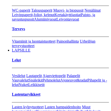
WC-paperit
Talouspaperit
Muovi- ja biopussit
Nenäliinat
Leivinpaperit,foliot, kelmut
Kertakäyttöastiat
Paisto- ja
savustuspussit
Alumiinivuoat
Leivontavuoat
Terveys
Vitamiinit ja luontaistuotteet
Painonhallinta
Urheilijan
terveystuotteet
LAPSILLE
Lelut
Vesilelut
Lautapelit
Ajanviettopelit
Palapelit
Vauvalelut
Sisäleikit
Pehmolelut
Ajoneuvot&radat
Pihapelit ja -
lelut
Nuket
Leikkisetit
Lastentarvikkeet
Lasten kylpytuotteet
Lasten hampaidenhoito
Muut