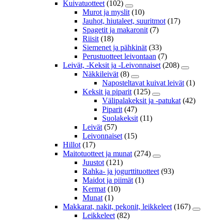
Kuivatuotteet
(102)
Murot ja myslit
(10)
Jauhot, hiutaleet, suuritmot
(17)
Spagetit ja makaronit
(7)
Riisit
(18)
Siemenet ja pähkinät
(33)
Perustuotteet leivontaan
(7)
Leivät, -Keksit ja -Leivonnaiset
(208)
Näkkileivät
(8)
Naposteltavat kuivat leivät
(1)
Keksit ja piparit
(125)
Välipalakeksit ja -patukat
(42)
Piparit
(47)
Suolakeksit
(11)
Leivät
(57)
Leivonnaiset
(15)
Hillot
(17)
Maitotuotteet ja munat
(274)
Juustot
(121)
Rahka- ja jogurttituotteet
(93)
Maidot ja piimät
(1)
Kermat
(10)
Munat
(1)
Makkarat, nakit, pekonit, leikkeleet
(167)
Leikkeleet
(82)