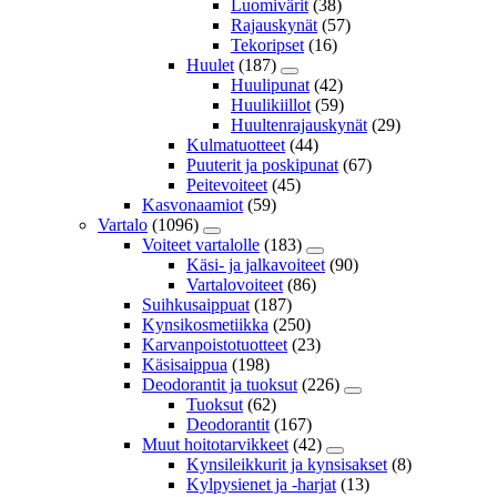
Luomivärit
(38)
Rajauskynät
(57)
Tekoripset
(16)
Huulet
(187)
Huulipunat
(42)
Huulikiillot
(59)
Huultenrajauskynät
(29)
Kulmatuotteet
(44)
Puuterit ja poskipunat
(67)
Peitevoiteet
(45)
Kasvonaamiot
(59)
Vartalo
(1096)
Voiteet vartalolle
(183)
Käsi- ja jalkavoiteet
(90)
Vartalovoiteet
(86)
Suihkusaippuat
(187)
Kynsikosmetiikka
(250)
Karvanpoistotuotteet
(23)
Käsisaippua
(198)
Deodorantit ja tuoksut
(226)
Tuoksut
(62)
Deodorantit
(167)
Muut hoitotarvikkeet
(42)
Kynsileikkurit ja kynsisakset
(8)
Kylpysienet ja -harjat
(13)