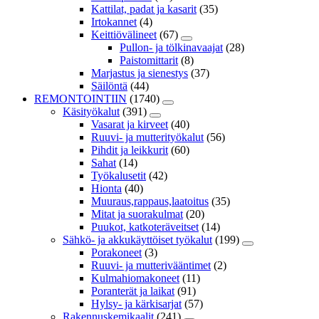
Kattilat, padat ja kasarit
(35)
Irtokannet
(4)
Keittiövälineet
(67)
Pullon- ja tölkinavaajat
(28)
Paistomittarit
(8)
Marjastus ja sienestys
(37)
Säilöntä
(44)
REMONTOINTIIN
(1740)
Käsityökalut
(391)
Vasarat ja kirveet
(40)
Ruuvi- ja mutterityökalut
(56)
Pihdit ja leikkurit
(60)
Sahat
(14)
Työkalusetit
(42)
Hionta
(40)
Muuraus,rappaus,laatoitus
(35)
Mitat ja suorakulmat
(20)
Puukot, katkoteräveitset
(14)
Sähkö- ja akkukäyttöiset työkalut
(199)
Porakoneet
(3)
Ruuvi- ja mutterivääntimet
(2)
Kulmahiomakoneet
(11)
Poranterät ja laikat
(91)
Hylsy- ja kärkisarjat
(57)
Rakennuskemikaalit
(241)