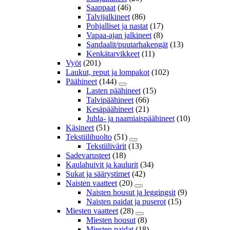
Saappaat
(46)
Talvijalkineet
(86)
Pohjalliset ja nastat
(17)
Vapaa-ajan jalkineet
(8)
Sandaalit/puutarhakengät
(13)
Kenkätarvikkeet
(11)
Vyöt
(201)
Laukut, reput ja lompakot
(102)
Päähineet
(144)
Lasten päähineet
(15)
Talvipäähineet
(66)
Kesäpäähineet
(21)
Juhla- ja naamiaispäähineet
(10)
Käsineet
(51)
Tekstiilihuolto
(51)
Tekstiilivärit
(13)
Sadevarusteet
(18)
Kaulahuivit ja kaulurit
(34)
Sukat ja säärystimet
(42)
Naisten vaatteet
(20)
Naisten housut ja leggingsit
(9)
Naisten paidat ja puserot
(15)
Miesten vaatteet
(28)
Miesten housut
(8)
Miesten paidat
(18)