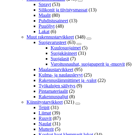
Sprayt
(53)
Silikonit ja tiivistysmassat
(13)
Maalit
(80)
Puhdistusaineet
(13)
Puuöljyt
(48)
Lakat
(6)
Muut rakennustarvikkeet
(348)
Suojavarusteet
(63)
Kuulosuojaimet
(5)
Suojakäsineet
(31)
Suojalasit
(7)
Varoitusnauhat, suojapaperit ja -muovit
(6)
Maalaustarvikkeet
(95)
Kulma- ja naulauslevyt
(25)
Rakennuslämmittimet ja -valot
(22)
Työkalujen säilytys
(9)
Pintamateriaalit
(2)
Rakennuspaljut
(8)
Kiinnitystarvikkeet
(321)
Teipit
(31)
Liimat
(39)
Ruuvit
(87)
Naulat
(31)
Mutterit
(5)
Koukut,haat,klemmarit,lukot
(34)