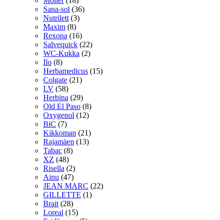
Möller
(18)
Sana-sol
(36)
Nutrilett
(3)
Maxim
(8)
Rexona
(16)
Salvequick
(22)
WC-Kukka
(2)
Ilo
(8)
Herbamedicus
(15)
Colgate
(21)
LV
(58)
Herbina
(29)
Old El Paso
(8)
Oxygenol
(12)
BiC
(7)
Kikkoman
(21)
Rajamäen
(13)
Tabac
(8)
XZ
(48)
Risella
(2)
Ainu
(47)
JEAN MARC
(22)
GILLETTE
(1)
Brait
(28)
Loreal
(15)