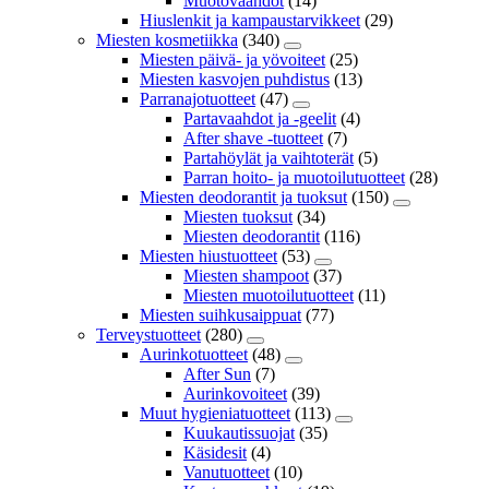
Muotovaahdot
(14)
Hiuslenkit ja kampaustarvikkeet
(29)
Miesten kosmetiikka
(340)
Miesten päivä- ja yövoiteet
(25)
Miesten kasvojen puhdistus
(13)
Parranajotuotteet
(47)
Partavaahdot ja -geelit
(4)
After shave -tuotteet
(7)
Partahöylät ja vaihtoterät
(5)
Parran hoito- ja muotoilutuotteet
(28)
Miesten deodorantit ja tuoksut
(150)
Miesten tuoksut
(34)
Miesten deodorantit
(116)
Miesten hiustuotteet
(53)
Miesten shampoot
(37)
Miesten muotoilutuotteet
(11)
Miesten suihkusaippuat
(77)
Terveystuotteet
(280)
Aurinkotuotteet
(48)
After Sun
(7)
Aurinkovoiteet
(39)
Muut hygieniatuotteet
(113)
Kuukautissuojat
(35)
Käsidesit
(4)
Vanutuotteet
(10)