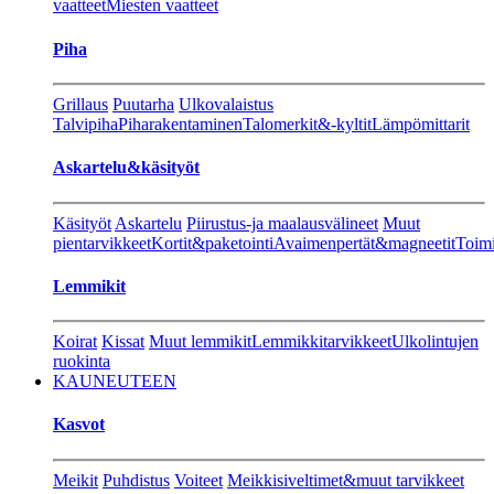
vaatteet
Miesten vaatteet
Piha
Grillaus
Puutarha
Ulkovalaistus
Talvipiha
Piharakentaminen
Talomerkit&-kyltit
Lämpömittarit
Askartelu&käsityöt
Käsityöt
Askartelu
Piirustus-ja maalausvälineet
Muut
pientarvikkeet
Kortit&paketointi
Avaimenpertät&magneetit
Toimi
Lemmikit
Koirat
Kissat
Muut lemmikit
Lemmikkitarvikkeet
Ulkolintujen
ruokinta
KAUNEUTEEN
Kasvot
Meikit
Puhdistus
Voiteet
Meikkisiveltimet&muut tarvikkeet