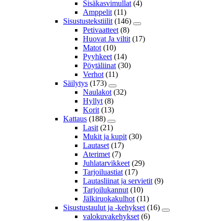
Sisäkasvimullat
(4)
Amppelit
(11)
Sisustustekstiilit
(146)
Petivaatteet
(8)
Huovat Ja viltit
(17)
Matot
(10)
Pyyhkeet
(14)
Pöytäliinat
(30)
Verhot
(11)
Säilytys
(173)
Naulakot
(32)
Hyllyt
(8)
Korit
(13)
Kattaus
(188)
Lasit
(21)
Mukit ja kupit
(30)
Lautaset
(17)
Aterimet
(7)
Juhlatarvikkeet
(29)
Tarjoiluastiat
(17)
Lautasliinat ja servietit
(9)
Tarjoilukannut
(10)
Jälkiruokakulhot
(11)
Sisustustaulut ja -kehykset
(16)
valokuvakehykset
(6)