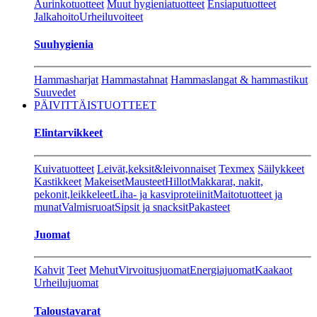
Aurinkotuotteet
Muut hygieniatuotteet
Ensiaputuotteet
Jalkahoito
Urheiluvoiteet
Suuhygienia
Hammasharjat
Hammastahnat
Hammaslangat & hammastikut
Suuvedet
PÄIVITTÄISTUOTTEET
Elintarvikkeet
Kuivatuotteet
Leivät,keksit&leivonnaiset
Texmex
Säilykkeet
Kastikkeet
Makeiset
Mausteet
Hillot
Makkarat, nakit,
pekonit,leikkeleet
Liha- ja kasviproteiinit
Maitotuotteet ja
munat
Valmisruoat
Sipsit ja snacksit
Pakasteet
Juomat
Kahvit
Teet
Mehut
Virvoitusjuomat
Energiajuomat
Kaakaot
Urheilujuomat
Taloustavarat