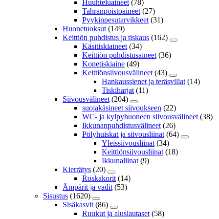
Huuhteluaineet
(78)
Tahranpoistoaineet
(27)
Pyykinpesutarvikkeet
(31)
Huonetuoksut
(149)
Keittiön puhdistus ja tiskaus
(162)
Käsitiskiaineet
(34)
Keittiön puhdistusaineet
(36)
Konetiskiaine
(49)
Keittiönsiivousvälineet
(43)
Hankaussienet ja teräsvillat
(14)
Tiskiharjat
(11)
Siivousvälineet
(204)
suojakäsineet siivoukseen
(22)
WC- ja kylpyhuoneen siivousvälineet
(38)
Ikkunanpuhdistusvälineet
(26)
Pölyhuiskat ja siivousliinat
(64)
Yleissiivousliinat
(34)
Keittiönsiivousliinat
(18)
Ikkunaliinat
(9)
Kierrätys
(20)
Roskakorit
(14)
Ämpärit ja vadit
(53)
Sisustus
(1620)
Sisäkasvit
(86)
Ruukut ja aluslautaset
(58)