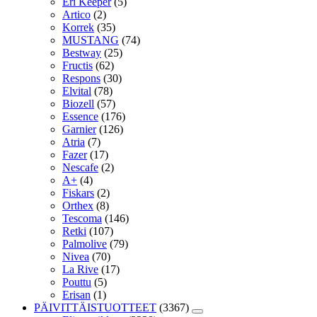
Eri Keeper
(5)
Artico
(2)
Korrek
(35)
MUSTANG
(74)
Bestway
(25)
Fructis
(62)
Respons
(30)
Elvital
(78)
Biozell
(57)
Essence
(176)
Garnier
(126)
Atria
(7)
Fazer
(17)
Nescafe
(2)
A+
(4)
Fiskars
(2)
Orthex
(8)
Tescoma
(146)
Retki
(107)
Palmolive
(79)
Nivea
(70)
La Rive
(17)
Pouttu
(5)
Erisan
(1)
PÄIVITTÄISTUOTTEET
(3367)