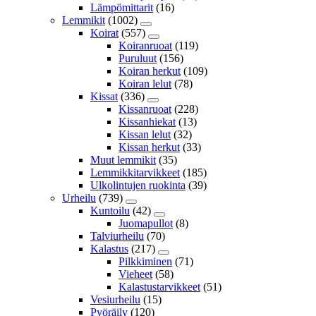
Lämpömittarit
(16)
Lemmikit
(1002)
Koirat
(557)
Koiranruoat
(119)
Puruluut
(156)
Koiran herkut
(109)
Koiran lelut
(78)
Kissat
(336)
Kissanruoat
(228)
Kissanhiekat
(13)
Kissan lelut
(32)
Kissan herkut
(33)
Muut lemmikit
(35)
Lemmikkitarvikkeet
(185)
Ulkolintujen ruokinta
(39)
Urheilu
(739)
Kuntoilu
(42)
Juomapullot
(8)
Talviurheilu
(70)
Kalastus
(217)
Pilkkiminen
(71)
Vieheet
(58)
Kalastustarvikkeet
(51)
Vesiurheilu
(15)
Pyöräily
(120)