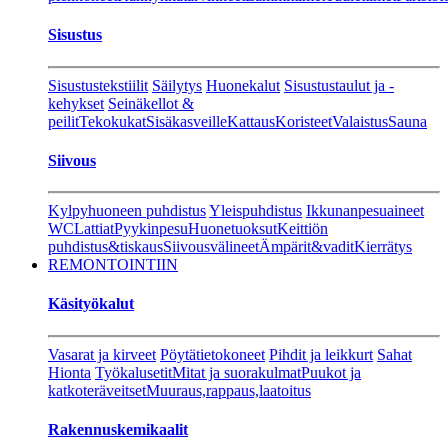
Sisustus
Sisustustekstiilit
Säilytys
Huonekalut
Sisustustaulut ja -
kehykset
Seinäkellot &
peilit
Tekokukat
Sisäkasveille
Kattaus
Koristeet
Valaistus
Sauna
Siivous
Kylpyhuoneen puhdistus
Yleispuhdistus
Ikkunanpesuaineet
WC
Lattiat
Pyykinpesu
Huonetuoksut
Keittiön
puhdistus&tiskaus
Siivousvälineet
Ämpärit&vadit
Kierrätys
REMONTOINTIIN
Käsityökalut
Vasarat ja kirveet
Pöytätietokoneet
Pihdit ja leikkurt
Sahat
Hionta
Työkalusetit
Mitat ja suorakulmat
Puukot ja
katkoteräveitset
Muuraus,rappaus,laatoitus
Rakennuskemikaalit