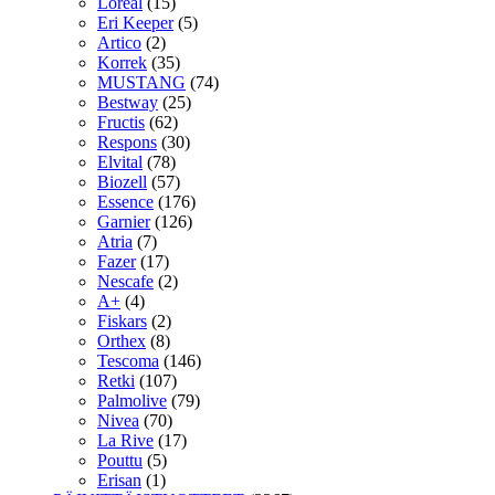
Loreal
(15)
Eri Keeper
(5)
Artico
(2)
Korrek
(35)
MUSTANG
(74)
Bestway
(25)
Fructis
(62)
Respons
(30)
Elvital
(78)
Biozell
(57)
Essence
(176)
Garnier
(126)
Atria
(7)
Fazer
(17)
Nescafe
(2)
A+
(4)
Fiskars
(2)
Orthex
(8)
Tescoma
(146)
Retki
(107)
Palmolive
(79)
Nivea
(70)
La Rive
(17)
Pouttu
(5)
Erisan
(1)