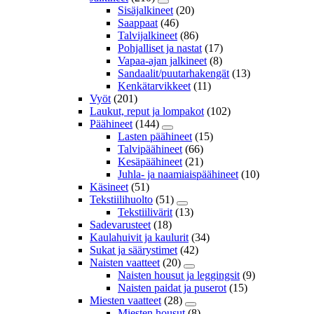
Sisäjalkineet
(20)
Saappaat
(46)
Talvijalkineet
(86)
Pohjalliset ja nastat
(17)
Vapaa-ajan jalkineet
(8)
Sandaalit/puutarhakengät
(13)
Kenkätarvikkeet
(11)
Vyöt
(201)
Laukut, reput ja lompakot
(102)
Päähineet
(144)
Lasten päähineet
(15)
Talvipäähineet
(66)
Kesäpäähineet
(21)
Juhla- ja naamiaispäähineet
(10)
Käsineet
(51)
Tekstiilihuolto
(51)
Tekstiilivärit
(13)
Sadevarusteet
(18)
Kaulahuivit ja kaulurit
(34)
Sukat ja säärystimet
(42)
Naisten vaatteet
(20)
Naisten housut ja leggingsit
(9)
Naisten paidat ja puserot
(15)
Miesten vaatteet
(28)
Miesten housut
(8)