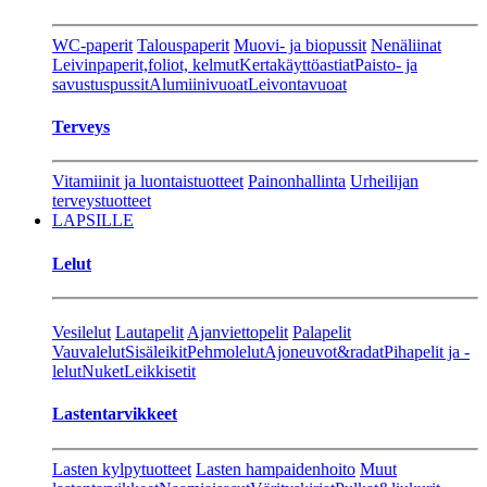
WC-paperit
Talouspaperit
Muovi- ja biopussit
Nenäliinat
Leivinpaperit,foliot, kelmut
Kertakäyttöastiat
Paisto- ja
savustuspussit
Alumiinivuoat
Leivontavuoat
Terveys
Vitamiinit ja luontaistuotteet
Painonhallinta
Urheilijan
terveystuotteet
LAPSILLE
Lelut
Vesilelut
Lautapelit
Ajanviettopelit
Palapelit
Vauvalelut
Sisäleikit
Pehmolelut
Ajoneuvot&radat
Pihapelit ja -
lelut
Nuket
Leikkisetit
Lastentarvikkeet
Lasten kylpytuotteet
Lasten hampaidenhoito
Muut