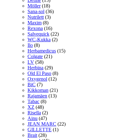
Define
(15)
Möller
(18)
Sana-sol
(36)
Nutrilett
(3)
Maxim
(8)
Rexona
(16)
Salvequick
(22)
WC-Kukka
(2)
Ilo
(8)
Herbamedicus
(15)
Colgate
(21)
LV
(58)
Herbina
(29)
Old El Paso
(8)
Oxygenol
(12)
BiC
(7)
Kikkoman
(21)
Rajamäen
(13)
Tabac
(8)
XZ
(48)
Risella
(2)
Ainu
(47)
JEAN MARC
(22)
GILLETTE
(1)
Brait
(28)