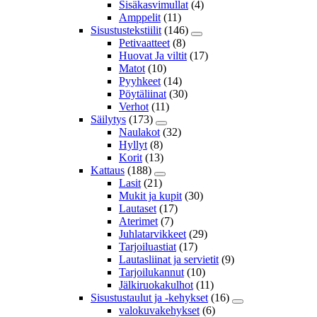
Sisäkasvimullat
(4)
Amppelit
(11)
Sisustustekstiilit
(146)
Petivaatteet
(8)
Huovat Ja viltit
(17)
Matot
(10)
Pyyhkeet
(14)
Pöytäliinat
(30)
Verhot
(11)
Säilytys
(173)
Naulakot
(32)
Hyllyt
(8)
Korit
(13)
Kattaus
(188)
Lasit
(21)
Mukit ja kupit
(30)
Lautaset
(17)
Aterimet
(7)
Juhlatarvikkeet
(29)
Tarjoiluastiat
(17)
Lautasliinat ja servietit
(9)
Tarjoilukannut
(10)
Jälkiruokakulhot
(11)
Sisustustaulut ja -kehykset
(16)
valokuvakehykset
(6)