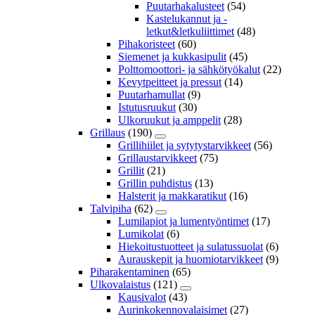
Puutarhakalusteet
(54)
Kastelukannut ja -
letkut&letkuliittimet
(48)
Pihakoristeet
(60)
Siemenet ja kukkasipulit
(45)
Polttomoottori- ja sähkötyökalut
(22)
Kevytpeitteet ja pressut
(14)
Puutarhamullat
(9)
Istutusruukut
(30)
Ulkoruukut ja amppelit
(28)
Grillaus
(190)
Grillihiilet ja sytytystarvikkeet
(56)
Grillaustarvikkeet
(75)
Grillit
(21)
Grillin puhdistus
(13)
Halsterit ja makkaratikut
(16)
Talvipiha
(62)
Lumilapiot ja lumentyöntimet
(17)
Lumikolat
(6)
Hiekoitustuotteet ja sulatussuolat
(6)
Aurauskepit ja huomiotarvikkeet
(9)
Piharakentaminen
(65)
Ulkovalaistus
(121)
Kausivalot
(43)
Aurinkokennovalaisimet
(27)