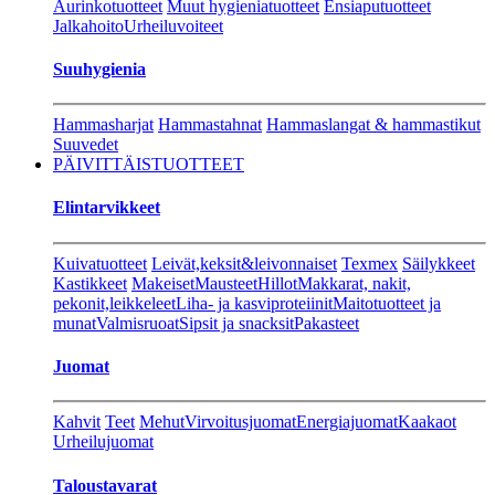
Aurinkotuotteet
Muut hygieniatuotteet
Ensiaputuotteet
Jalkahoito
Urheiluvoiteet
Suuhygienia
Hammasharjat
Hammastahnat
Hammaslangat & hammastikut
Suuvedet
PÄIVITTÄISTUOTTEET
Elintarvikkeet
Kuivatuotteet
Leivät,keksit&leivonnaiset
Texmex
Säilykkeet
Kastikkeet
Makeiset
Mausteet
Hillot
Makkarat, nakit,
pekonit,leikkeleet
Liha- ja kasviproteiinit
Maitotuotteet ja
munat
Valmisruoat
Sipsit ja snacksit
Pakasteet
Juomat
Kahvit
Teet
Mehut
Virvoitusjuomat
Energiajuomat
Kaakaot
Urheilujuomat
Taloustavarat