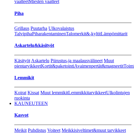
vaatteet
Miesten vaatteet
Piha
Grillaus
Puutarha
Ulkovalaistus
Talvipiha
Piharakentaminen
Talomerkit&-kyltit
Lämpömittarit
Askartelu&käsityöt
Käsityöt
Askartelu
Piirustus-ja maalausvälineet
Muut
pientarvikkeet
Kortit&paketointi
Avaimenpertät&magneetit
Toimi
Lemmikit
Koirat
Kissat
Muut lemmikit
Lemmikkitarvikkeet
Ulkolintujen
ruokinta
KAUNEUTEEN
Kasvot
Meikit
Puhdistus
Voiteet
Meikkisiveltimet&muut tarvikkeet