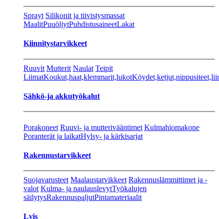
Sprayt
Silikonit ja tiivistysmassat
Maalit
Puuöljyt
Puhdistusaineet
Lakat
Kiinnitystarvikkeet
Ruuvit
Mutterit
Naulat
Teipit
Liimat
Koukut,haat,klemmarit,lukot
Köydet,ketjut,nippusiteet,lii
Sähkö-ja akkutyökalut
Porakoneet
Ruuvi- ja mutterivääntimet
Kulmahiomakone
Poranterät ja laikat
Hylsy- ja kärkisarjat
Rakennustarvikkeet
Suojavarusteet
Maalaustarvikkeet
Rakennuslämmittimet ja -
valot
Kulma- ja naulauslevyt
Työkalujen
säilytys
Rakennuspaljut
Pintamateriaalit
Lvis