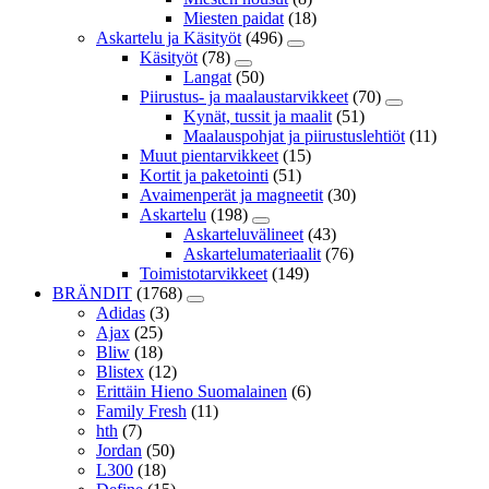
Miesten paidat
(18)
Askartelu ja Käsityöt
(496)
Käsityöt
(78)
Langat
(50)
Piirustus- ja maalaustarvikkeet
(70)
Kynät, tussit ja maalit
(51)
Maalauspohjat ja piirustuslehtiöt
(11)
Muut pientarvikkeet
(15)
Kortit ja paketointi
(51)
Avaimenperät ja magneetit
(30)
Askartelu
(198)
Askarteluvälineet
(43)
Askartelumateriaalit
(76)
Toimistotarvikkeet
(149)
BRÄNDIT
(1768)
Adidas
(3)
Ajax
(25)
Bliw
(18)
Blistex
(12)
Erittäin Hieno Suomalainen
(6)
Family Fresh
(11)
hth
(7)
Jordan
(50)
L300
(18)