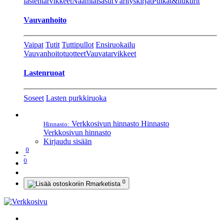
lastentarvikkeet
Naamiaisasut
Värityskirjat
Pulkat&liukurit
Vauvanhoito
Vaipat
Tutit
Tuttipullot
Ensiruokailu
Vauvanhoitotuotteet
Vauvatarvikkeet
Lastenruoat
Soseet
Lasten purkkiruoka
Verkkosivun hinnasto
Hinnasto
Hinnasto:
Verkkosivun hinnasto
Kirjaudu sisään
0
0
0