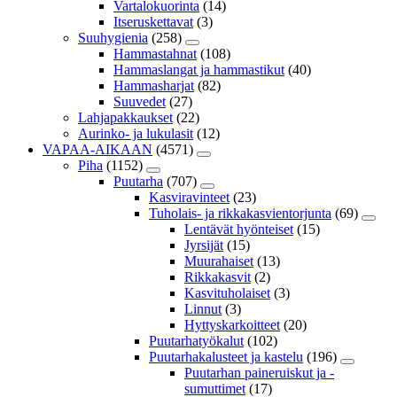
Vartalokuorinta
(14)
Itseruskettavat
(3)
Suuhygienia
(258)
Hammastahnat
(108)
Hammaslangat ja hammastikut
(40)
Hammasharjat
(82)
Suuvedet
(27)
Lahjapakkaukset
(22)
Aurinko- ja lukulasit
(12)
VAPAA-AIKAAN
(4571)
Piha
(1152)
Puutarha
(707)
Kasviravinteet
(23)
Tuholais- ja rikkakasvientorjunta
(69)
Lentävät hyönteiset
(15)
Jyrsijät
(15)
Muurahaiset
(13)
Rikkakasvit
(2)
Kasvituholaiset
(3)
Linnut
(3)
Hyttyskarkoitteet
(20)
Puutarhatyökalut
(102)
Puutarhakalusteet ja kastelu
(196)
Puutarhan paineruiskut ja -
sumuttimet
(17)