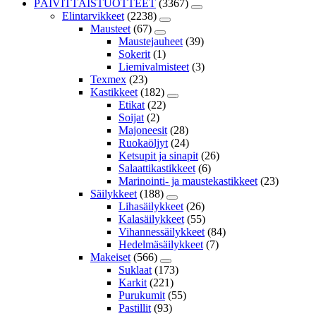
PÄIVITTÄISTUOTTEET
(3367)
Elintarvikkeet
(2238)
Mausteet
(67)
Maustejauheet
(39)
Sokerit
(1)
Liemivalmisteet
(3)
Texmex
(23)
Kastikkeet
(182)
Etikat
(22)
Soijat
(2)
Majoneesit
(28)
Ruokaöljyt
(24)
Ketsupit ja sinapit
(26)
Salaattikastikkeet
(6)
Marinointi- ja maustekastikkeet
(23)
Säilykkeet
(188)
Lihasäilykkeet
(26)
Kalasäilykkeet
(55)
Vihannessäilykkeet
(84)
Hedelmäsäilykkeet
(7)
Makeiset
(566)
Suklaat
(173)
Karkit
(221)
Purukumit
(55)
Pastillit
(93)