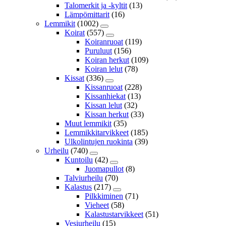
Talomerkit ja -kyltit
(13)
Lämpömittarit
(16)
Lemmikit
(1002)
Koirat
(557)
Koiranruoat
(119)
Puruluut
(156)
Koiran herkut
(109)
Koiran lelut
(78)
Kissat
(336)
Kissanruoat
(228)
Kissanhiekat
(13)
Kissan lelut
(32)
Kissan herkut
(33)
Muut lemmikit
(35)
Lemmikkitarvikkeet
(185)
Ulkolintujen ruokinta
(39)
Urheilu
(740)
Kuntoilu
(42)
Juomapullot
(8)
Talviurheilu
(70)
Kalastus
(217)
Pilkkiminen
(71)
Vieheet
(58)
Kalastustarvikkeet
(51)
Vesiurheilu
(15)