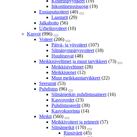
Kosteuspyyhkeet
(19)
Inkontinenssisuojat
(19)
Ensiaputuotteet
(40)
Laastarit
(29)
Jalkahoito
(56)
Urheiluvoiteet
(10)
Kasvot
(996)
Voiteet
(206)
Päivä- ja yövoiteet
(107)
Silmänympärysvoiteet
(18)
Huulirasvat
(48)
Meikkisiveltimet ja muut tarvikkeet
(73)
Meikkisiveltimet
(28)
Meikkisienet
(12)
Muut meikkaustarvikkeet
(22)
Seerumit
(53)
Puhdistus
(96)
Silmämeikin puhdistusaineet
(16)
Kasvovedet
(23)
Puhdistusgeelit
(39)
Kasvokuorinta
(14)
Meikit
(560)
Meikkivoiteet ja primerit
(57)
Silmämeikit
(170)
Ripsivärit
(45)