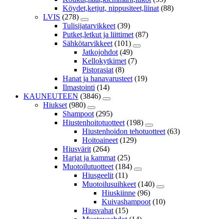
Köydet,ketjut, nippusiteet,liinat
(88)
LVIS
(278)
Tulisijatarvikkeet
(39)
Putket,letkut ja liittimet
(87)
Sähkötarvikkeet
(101)
Jatkojohdot
(49)
Kellokytkimet
(7)
Pistorasiat
(8)
Hanat ja hanavarusteet
(19)
Ilmastointi
(14)
KAUNEUTEEN
(3846)
Hiukset
(980)
Shampoot
(295)
Hiustenhoitotuotteet
(198)
Hiustenhoidon tehotuotteet
(63)
Hoitoaineet
(129)
Hiusvärit
(264)
Harjat ja kammat
(25)
Muotoilutuotteet
(184)
Hiusgeelit
(11)
Muotoilusuihkeet
(140)
Hiuskiinne
(96)
Kuivashampoot
(10)
Hiusvahat
(15)