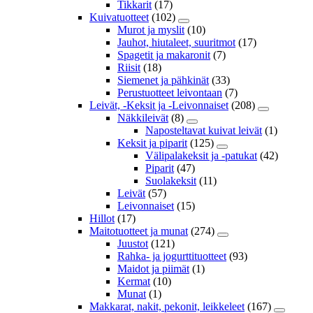
Tikkarit
(17)
Kuivatuotteet
(102)
Murot ja myslit
(10)
Jauhot, hiutaleet, suuritmot
(17)
Spagetit ja makaronit
(7)
Riisit
(18)
Siemenet ja pähkinät
(33)
Perustuotteet leivontaan
(7)
Leivät, -Keksit ja -Leivonnaiset
(208)
Näkkileivät
(8)
Naposteltavat kuivat leivät
(1)
Keksit ja piparit
(125)
Välipalakeksit ja -patukat
(42)
Piparit
(47)
Suolakeksit
(11)
Leivät
(57)
Leivonnaiset
(15)
Hillot
(17)
Maitotuotteet ja munat
(274)
Juustot
(121)
Rahka- ja jogurttituotteet
(93)
Maidot ja piimät
(1)
Kermat
(10)
Munat
(1)
Makkarat, nakit, pekonit, leikkeleet
(167)