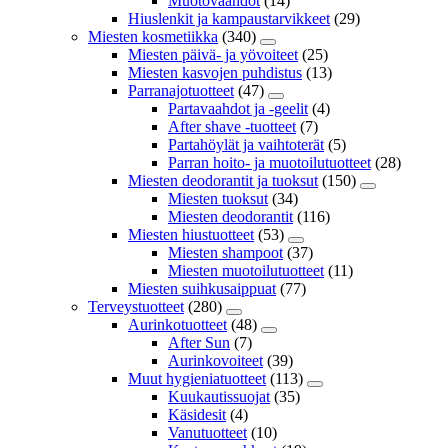
Muotovaahdot
(14)
Hiuslenkit ja kampaustarvikkeet
(29)
Miesten kosmetiikka
(340)
Miesten päivä- ja yövoiteet
(25)
Miesten kasvojen puhdistus
(13)
Parranajotuotteet
(47)
Partavaahdot ja -geelit
(4)
After shave -tuotteet
(7)
Partahöylät ja vaihtoterät
(5)
Parran hoito- ja muotoilutuotteet
(28)
Miesten deodorantit ja tuoksut
(150)
Miesten tuoksut
(34)
Miesten deodorantit
(116)
Miesten hiustuotteet
(53)
Miesten shampoot
(37)
Miesten muotoilutuotteet
(11)
Miesten suihkusaippuat
(77)
Terveystuotteet
(280)
Aurinkotuotteet
(48)
After Sun
(7)
Aurinkovoiteet
(39)
Muut hygieniatuotteet
(113)
Kuukautissuojat
(35)
Käsidesit
(4)
Vanutuotteet
(10)