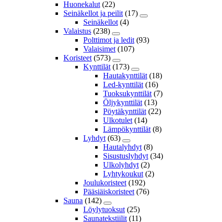
Huonekalut
(22)
Seinäkellot ja peilit
(17)
Seinäkellot
(4)
Valaistus
(238)
Polttimot ja ledit
(93)
Valaisimet
(107)
Koristeet
(573)
Kynttilät
(173)
Hautakynttilät
(18)
Led-kynttilät
(16)
Tuoksukynttilät
(7)
Öljykynttilät
(13)
Pöytäkynttilät
(22)
Ulkotulet
(14)
Lämpökynttilät
(8)
Lyhdyt
(63)
Hautalyhdyt
(8)
Sisustuslyhdyt
(34)
Ulkolyhdyt
(2)
Lyhtykoukut
(2)
Joulukoristeet
(192)
Pääsiäiskoristeet
(76)
Sauna
(142)
Löylytuoksut
(25)
Saunatekstiilit
(11)