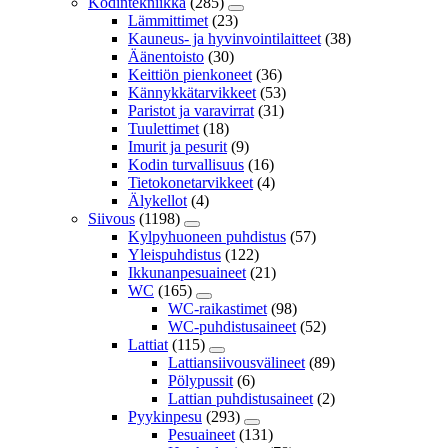
Kodintekniikka
(285)
Lämmittimet
(23)
Kauneus- ja hyvinvointilaitteet
(38)
Äänentoisto
(30)
Keittiön pienkoneet
(36)
Kännykkätarvikkeet
(53)
Paristot ja varavirrat
(31)
Tuulettimet
(18)
Imurit ja pesurit
(9)
Kodin turvallisuus
(16)
Tietokonetarvikkeet
(4)
Älykellot
(4)
Siivous
(1198)
Kylpyhuoneen puhdistus
(57)
Yleispuhdistus
(122)
Ikkunanpesuaineet
(21)
WC
(165)
WC-raikastimet
(98)
WC-puhdistusaineet
(52)
Lattiat
(115)
Lattiansiivousvälineet
(89)
Pölypussit
(6)
Lattian puhdistusaineet
(2)
Pyykinpesu
(293)
Pesuaineet
(131)