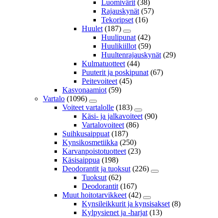
Luomivärit
(38)
Rajauskynät
(57)
Tekoripset
(16)
Huulet
(187)
Huulipunat
(42)
Huulikiillot
(59)
Huultenrajauskynät
(29)
Kulmatuotteet
(44)
Puuterit ja poskipunat
(67)
Peitevoiteet
(45)
Kasvonaamiot
(59)
Vartalo
(1096)
Voiteet vartalolle
(183)
Käsi- ja jalkavoiteet
(90)
Vartalovoiteet
(86)
Suihkusaippuat
(187)
Kynsikosmetiikka
(250)
Karvanpoistotuotteet
(23)
Käsisaippua
(198)
Deodorantit ja tuoksut
(226)
Tuoksut
(62)
Deodorantit
(167)
Muut hoitotarvikkeet
(42)
Kynsileikkurit ja kynsisakset
(8)
Kylpysienet ja -harjat
(13)