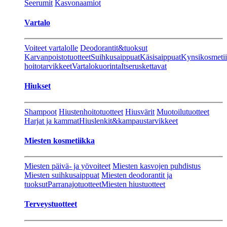
Seerumit
Kasvonaamiot
Vartalo
Voiteet vartalolle
Deodorantit&tuoksut
Karvanpoistotuotteet
Suihkusaippuat
Käsisaippuat
Kynsikosmeti
hoitotarvikkeet
Vartalokuorinta
Itseruskettavat
Hiukset
Shampoot
Hiustenhoitotuotteet
Hiusvärit
Muotoilutuotteet
Harjat ja kammat
Hiuslenkit&kampaustarvikkeet
Miesten kosmetiikka
Miesten päivä- ja yövoiteet
Miesten kasvojen puhdistus
Miesten suihkusaippuat
Miesten deodorantit ja
tuoksut
Parranajotuotteet
Miesten hiustuotteet
Terveystuotteet