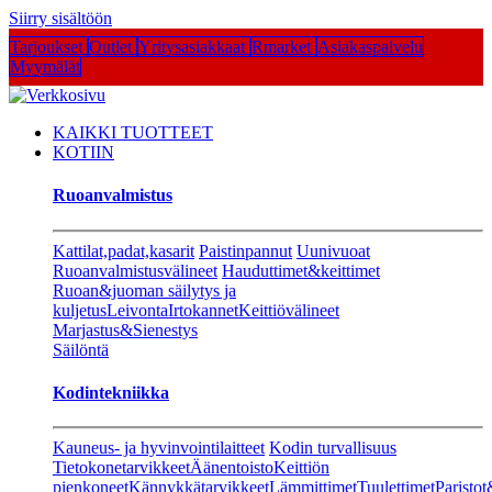
Siirry sisältöön
Tarjoukset
Outlet
Yritysasiakkaat
Rmarket
Asiakaspalvelu
Myymälät
KAIKKI TUOTTEET
KOTIIN
Ruoanvalmistus
Kattilat,padat,kasarit
Paistinpannut
Uunivuoat
Ruoanvalmistusvälineet
Hauduttimet&keittimet
Ruoan&juoman säilytys ja
kuljetus
Leivonta
Irtokannet
Keittiövälineet
Marjastus&Sienestys
Säilöntä
Kodintekniikka
Kauneus- ja hyvinvointilaitteet
Kodin turvallisuus
Tietokonetarvikkeet
Äänentoisto
Keittiön
pienkoneet
Kännykkätarvikkeet
Lämmittimet
Tuulettimet
Paristot