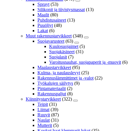
Sprayt
(53)
Silikonit ja tiivistysmassat
(13)
Maalit
(80)
Puhdistusaineet
(13)
Puuöljyt
(48)
Lakat
(6)
Muut rakennustarvikkeet
(348)
Suojavarusteet
(63)
Kuulosuojaimet
(5)
Suojakäsineet
(31)
Suojalasit
(7)
Varoitusnauhat, suojapaperit ja -muovit
(6)
Maalaustarvikkeet
(95)
Kulma- ja naulauslevyt
(25)
Rakennuslämmittimet ja -valot
(22)
Työkalujen säilytys
(9)
Pintamateriaalit
(2)
Rakennuspaljut
(8)
Kiinnitystarvikkeet
(322)
Teipit
(31)
Liimat
(39)
Ruuvit
(87)
Naulat
(31)
Mutterit
(5)
Koukut,haat,klemmarit,lukot
(35)