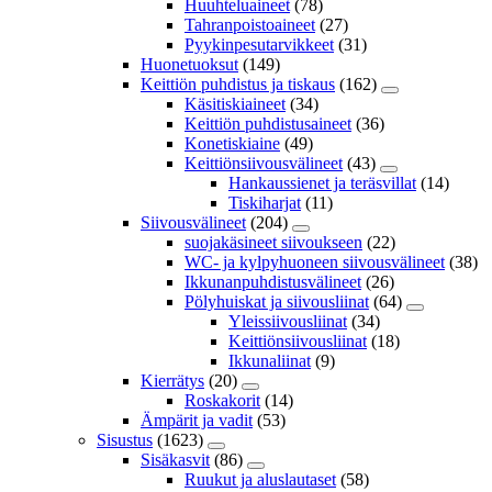
Huuhteluaineet
(78)
Tahranpoistoaineet
(27)
Pyykinpesutarvikkeet
(31)
Huonetuoksut
(149)
Keittiön puhdistus ja tiskaus
(162)
Käsitiskiaineet
(34)
Keittiön puhdistusaineet
(36)
Konetiskiaine
(49)
Keittiönsiivousvälineet
(43)
Hankaussienet ja teräsvillat
(14)
Tiskiharjat
(11)
Siivousvälineet
(204)
suojakäsineet siivoukseen
(22)
WC- ja kylpyhuoneen siivousvälineet
(38)
Ikkunanpuhdistusvälineet
(26)
Pölyhuiskat ja siivousliinat
(64)
Yleissiivousliinat
(34)
Keittiönsiivousliinat
(18)
Ikkunaliinat
(9)
Kierrätys
(20)
Roskakorit
(14)
Ämpärit ja vadit
(53)
Sisustus
(1623)
Sisäkasvit
(86)
Ruukut ja aluslautaset
(58)