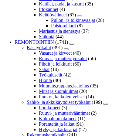
Kattilat, padat ja kasarit
(35)
Irtokannet
(4)
Keittiövälineet
(67)
Pullon- ja tölkinavaajat
(28)
Paistomittarit
(8)
Marjastus ja sienestys
(37)
Säilöntä
(44)
REMONTOINTIIN
(1741)
Käsityökalut
(391)
Vasarat ja kirveet
(40)
Ruuvi- ja mutterityökalut
(56)
Pihdit ja leikkurit
(60)
Sahat
(14)
Työkalusetit
(42)
Hionta
(40)
Muuraus,rappaus,laatoitus
(35)
Mitat ja suorakulmat
(20)
Puukot, katkoteräveitset
(14)
Sähkö- ja akkukäyttöiset työkalut
(199)
Porakoneet
(3)
Ruuvi- ja mutterivääntimet
(2)
Kulmahiomakoneet
(11)
Poranterät ja laikat
(91)
Hylsy- ja kärkisarjat
(57)
Rakennuskemikaalit
(241)