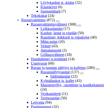
Löylykauhat ja -kiulut
(32)
Kiuaskivet
(6)
Saunamittarit
(7)
Tekokukat
(24)
Ruoanvalmistus
(872)
Ruoanvalmistusvälineet
(308)
Leikkuulaudat
(17)
Kauhat, lastat ja vispilät
(50)
Raastimet, leikkurit ja viipaloijat
(40)
Mitta-astiat
(20)
Veitset
(43)
Jääpalamuotit
(2)
Grillausvälineet
(18)
Hauduttimet ja keittimet
(14)
Uunivuoat
(60)
Ruoan ja juoman säilytys ja kuljetus
(280)
Ruoansäilytysastiat
(137)
Säilöntäastiat
(22)
Kylmälaukut ja -kallet
(43)
Maustemyllyt, -sirottimet ja kastikekannut
(24)
Vesikanisterit
(11)
Termosastiat
(50)
Leivonta
(94)
Paistinpannut
(32)