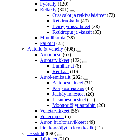
Pyöräily
(120)
Retkeily
(301)
Otsavalot ja retkivalaisimet
(72)
Retkiruokailu
(49)
Leiriytymisvälineet
(38)
Retkireput ja -kassit
(35)
Muu liikunta
(38)
Palloilu
(23)
Autoilu & veneily
(498)
Autonpesu
(65)
Autotarvikkeet
(122)
Lumiharjat
(6)
Renkaat
(10)
Autokemikaalit
(202)
Autopesuaineet
(31)
Korjausmaalaus
(45)
Jäähdytinnesteet
(20)
Lasinpesunesteet
(11)
Moottoriöljyt autoihin
(26)
Venetarvikkeet
(56)
Veneenpesu
(6)
Auton huoltotarvikkeet
(49)
Pienkoneöljyt ja kemikaalit
(21)
Tekstiilit
(896)
Jalkineet
(210)