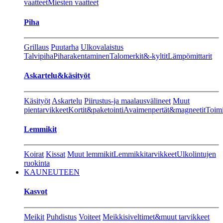
vaatteet
Miesten vaatteet
Piha
Grillaus
Puutarha
Ulkovalaistus
Talvipiha
Piharakentaminen
Talomerkit&-kyltit
Lämpömittarit
Askartelu&käsityöt
Käsityöt
Askartelu
Piirustus-ja maalausvälineet
Muut
pientarvikkeet
Kortit&paketointi
Avaimenpertät&magneetit
Toimi
Lemmikit
Koirat
Kissat
Muut lemmikit
Lemmikkitarvikkeet
Ulkolintujen
ruokinta
KAUNEUTEEN
Kasvot
Meikit
Puhdistus
Voiteet
Meikkisiveltimet&muut tarvikkeet