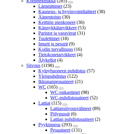
Kodintekniikka
(285)
Lämmittimet
(23)
Kauneus- ja hyvinvointilaitteet
(38)
Äänentoisto
(30)
Keittiön pienkoneet
(36)
Kännykkätarvikkeet
(53)
Paristot ja varavirrat
(31)
Tuulettimet
(18)
Imurit ja pesurit
(9)
Kodin turvallisuus
(16)
Tietokonetarvikkeet
(4)
Älykellot
(4)
Siivous
(1198)
Kylpyhuoneen puhdistus
(57)
Yleispuhdistus
(122)
Ikkunanpesuaineet
(21)
WC
(165)
WC-raikastimet
(98)
WC-puhdistusaineet
(52)
Lattiat
(115)
Lattiansiivousvälineet
(89)
Pölypussit
(6)
Lattian puhdistusaineet
(2)
Pyykinpesu
(293)
Pesuaineet
(131)