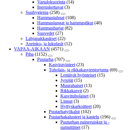
Vartalokuorinta
(14)
Itseruskettavat
(3)
Suuhygienia
(258)
Hammastahnat
(108)
Hammaslangat ja hammastikut
(40)
Hammasharjat
(82)
Suuvedet
(27)
Lahjapakkaukset
(22)
Aurinko- ja lukulasit
(12)
VAPAA-AIKAAN
(4571)
Piha
(1152)
Puutarha
(707)
Kasviravinteet
(23)
Tuholais- ja rikkakasvientorjunta
(69)
Lentävät hyönteiset
(15)
Jyrsijät
(15)
Muurahaiset
(13)
Rikkakasvit
(2)
Kasvituholaiset
(3)
Linnut
(3)
Hyttyskarkoitteet
(20)
Puutarhatyökalut
(102)
Puutarhakalusteet ja kastelu
(196)
Puutarhan paineruiskut ja -
sumuttimet
(17)