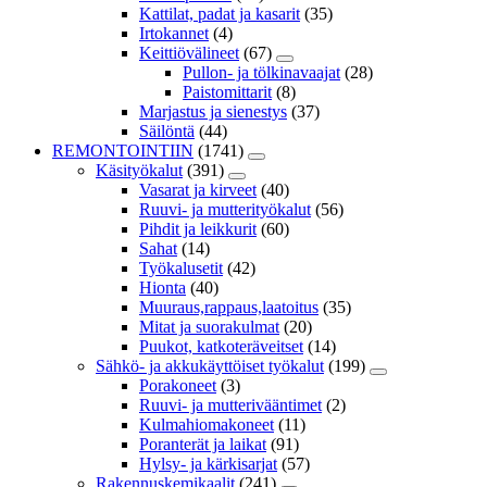
Kattilat, padat ja kasarit
(35)
Irtokannet
(4)
Keittiövälineet
(67)
Pullon- ja tölkinavaajat
(28)
Paistomittarit
(8)
Marjastus ja sienestys
(37)
Säilöntä
(44)
REMONTOINTIIN
(1741)
Käsityökalut
(391)
Vasarat ja kirveet
(40)
Ruuvi- ja mutterityökalut
(56)
Pihdit ja leikkurit
(60)
Sahat
(14)
Työkalusetit
(42)
Hionta
(40)
Muuraus,rappaus,laatoitus
(35)
Mitat ja suorakulmat
(20)
Puukot, katkoteräveitset
(14)
Sähkö- ja akkukäyttöiset työkalut
(199)
Porakoneet
(3)
Ruuvi- ja mutterivääntimet
(2)
Kulmahiomakoneet
(11)
Poranterät ja laikat
(91)
Hylsy- ja kärkisarjat
(57)
Rakennuskemikaalit
(241)