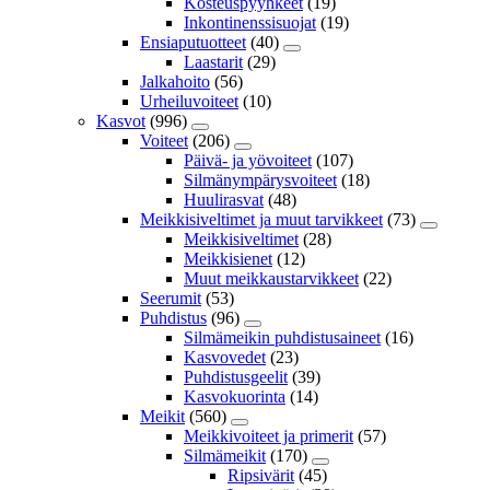
Kosteuspyyhkeet
(19)
Inkontinenssisuojat
(19)
Ensiaputuotteet
(40)
Laastarit
(29)
Jalkahoito
(56)
Urheiluvoiteet
(10)
Kasvot
(996)
Voiteet
(206)
Päivä- ja yövoiteet
(107)
Silmänympärysvoiteet
(18)
Huulirasvat
(48)
Meikkisiveltimet ja muut tarvikkeet
(73)
Meikkisiveltimet
(28)
Meikkisienet
(12)
Muut meikkaustarvikkeet
(22)
Seerumit
(53)
Puhdistus
(96)
Silmämeikin puhdistusaineet
(16)
Kasvovedet
(23)
Puhdistusgeelit
(39)
Kasvokuorinta
(14)
Meikit
(560)
Meikkivoiteet ja primerit
(57)
Silmämeikit
(170)
Ripsivärit
(45)