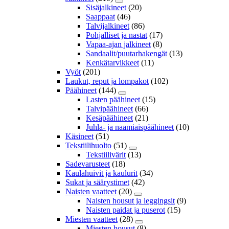
Sisäjalkineet
(20)
Saappaat
(46)
Talvijalkineet
(86)
Pohjalliset ja nastat
(17)
Vapaa-ajan jalkineet
(8)
Sandaalit/puutarhakengät
(13)
Kenkätarvikkeet
(11)
Vyöt
(201)
Laukut, reput ja lompakot
(102)
Päähineet
(144)
Lasten päähineet
(15)
Talvipäähineet
(66)
Kesäpäähineet
(21)
Juhla- ja naamiaispäähineet
(10)
Käsineet
(51)
Tekstiilihuolto
(51)
Tekstiilivärit
(13)
Sadevarusteet
(18)
Kaulahuivit ja kaulurit
(34)
Sukat ja säärystimet
(42)
Naisten vaatteet
(20)
Naisten housut ja leggingsit
(9)
Naisten paidat ja puserot
(15)
Miesten vaatteet
(28)
Miesten housut
(8)