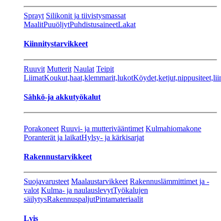
Sprayt
Silikonit ja tiivistysmassat
Maalit
Puuöljyt
Puhdistusaineet
Lakat
Kiinnitystarvikkeet
Ruuvit
Mutterit
Naulat
Teipit
Liimat
Koukut,haat,klemmarit,lukot
Köydet,ketjut,nippusiteet,lii
Sähkö-ja akkutyökalut
Porakoneet
Ruuvi- ja mutterivääntimet
Kulmahiomakone
Poranterät ja laikat
Hylsy- ja kärkisarjat
Rakennustarvikkeet
Suojavarusteet
Maalaustarvikkeet
Rakennuslämmittimet ja -
valot
Kulma- ja naulauslevyt
Työkalujen
säilytys
Rakennuspaljut
Pintamateriaalit
Lvis