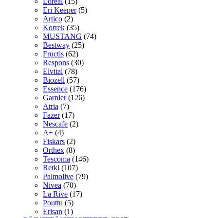
Loreal
(15)
Eri Keeper
(5)
Artico
(2)
Korrek
(35)
MUSTANG
(74)
Bestway
(25)
Fructis
(62)
Respons
(30)
Elvital
(78)
Biozell
(57)
Essence
(176)
Garnier
(126)
Atria
(7)
Fazer
(17)
Nescafe
(2)
A+
(4)
Fiskars
(2)
Orthex
(8)
Tescoma
(146)
Retki
(107)
Palmolive
(79)
Nivea
(70)
La Rive
(17)
Pouttu
(5)
Erisan
(1)