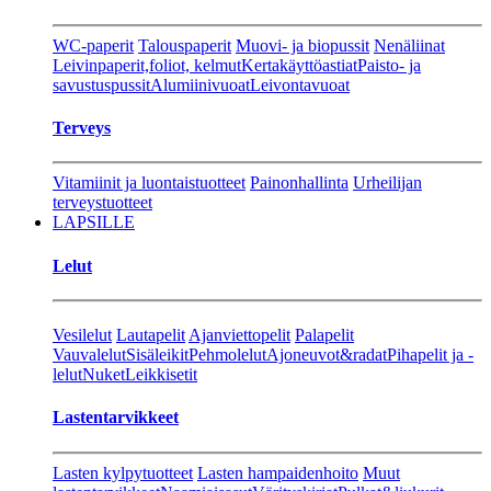
WC-paperit
Talouspaperit
Muovi- ja biopussit
Nenäliinat
Leivinpaperit,foliot, kelmut
Kertakäyttöastiat
Paisto- ja
savustuspussit
Alumiinivuoat
Leivontavuoat
Terveys
Vitamiinit ja luontaistuotteet
Painonhallinta
Urheilijan
terveystuotteet
LAPSILLE
Lelut
Vesilelut
Lautapelit
Ajanviettopelit
Palapelit
Vauvalelut
Sisäleikit
Pehmolelut
Ajoneuvot&radat
Pihapelit ja -
lelut
Nuket
Leikkisetit
Lastentarvikkeet
Lasten kylpytuotteet
Lasten hampaidenhoito
Muut