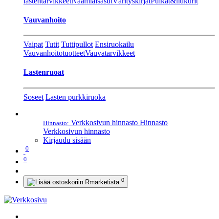
lastentarvikkeet
Naamiaisasut
Värityskirjat
Pulkat&liukurit
Vauvanhoito
Vaipat
Tutit
Tuttipullot
Ensiruokailu
Vauvanhoitotuotteet
Vauvatarvikkeet
Lastenruoat
Soseet
Lasten purkkiruoka
Verkkosivun hinnasto
Hinnasto
Hinnasto:
Verkkosivun hinnasto
Kirjaudu sisään
0
0
0