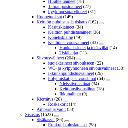
Huuhteluaineet
(78)
Tahranpoistoaineet
(27)
Pyykinpesutarvikkeet
(31)
Huonetuoksut
(149)
Keittiön puhdistus ja tiskaus
(162)
Käsitiskiaineet
(34)
Keittiön puhdistusaineet
(36)
Konetiskiaine
(49)
Keittiönsiivousvälineet
(43)
Hankaussienet ja teräsvillat
(14)
Tiskiharjat
(11)
Siivousvälineet
(204)
suojakäsineet siivoukseen
(22)
WC- ja kylpyhuoneen siivousvälineet
(38)
Ikkunanpuhdistusvälineet
(26)
Pölyhuiskat ja siivousliinat
(64)
Yleissiivousliinat
(34)
Keittiönsiivousliinat
(18)
Ikkunaliinat
(9)
Kierrätys
(20)
Roskakorit
(14)
Ämpärit ja vadit
(53)
Sisustus
(1623)
Sisäkasvit
(86)
Ruukut ja aluslautaset
(58)