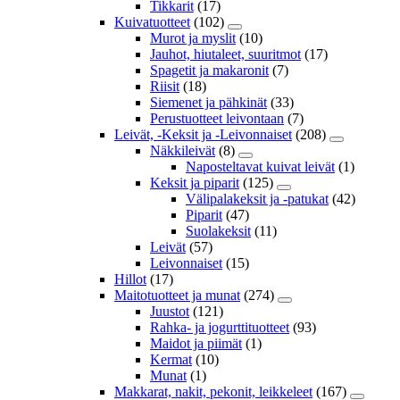
Tikkarit
(17)
Kuivatuotteet
(102)
Murot ja myslit
(10)
Jauhot, hiutaleet, suuritmot
(17)
Spagetit ja makaronit
(7)
Riisit
(18)
Siemenet ja pähkinät
(33)
Perustuotteet leivontaan
(7)
Leivät, -Keksit ja -Leivonnaiset
(208)
Näkkileivät
(8)
Naposteltavat kuivat leivät
(1)
Keksit ja piparit
(125)
Välipalakeksit ja -patukat
(42)
Piparit
(47)
Suolakeksit
(11)
Leivät
(57)
Leivonnaiset
(15)
Hillot
(17)
Maitotuotteet ja munat
(274)
Juustot
(121)
Rahka- ja jogurttituotteet
(93)
Maidot ja piimät
(1)
Kermat
(10)
Munat
(1)
Makkarat, nakit, pekonit, leikkeleet
(167)