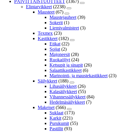
PÄIVITTÄISTUOTTEET
(3367)
Elintarvikkeet
(2238)
Mausteet
(67)
Maustejauheet
(39)
Sokerit
(1)
Liemivalmisteet
(3)
Texmex
(23)
Kastikkeet
(182)
Etikat
(22)
Soijat
(2)
Majoneesit
(28)
Ruokaöljyt
(24)
Ketsupit ja sinapit
(26)
Salaattikastikkeet
(6)
Marinointi- ja maustekastikkeet
(23)
Säilykkeet
(188)
Lihasäilykkeet
(26)
Kalasäilykkeet
(55)
Vihannessäilykkeet
(84)
Hedelmäsäilykkeet
(7)
Makeiset
(566)
Suklaat
(173)
Karkit
(221)
Purukumit
(55)
Pastillit
(93)