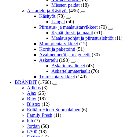
Miesten paidat
(18)
Askartelu ja Käsityöt
(496)
Käsityöt
(78)
Langat
(50)
Piirustus- ja maalaustarvikkeet
(70)
Kynät, tussit ja maalit
(51)
Maalauspohjat ja piirustuslehtiöt
(11)
Muut pientarvikkeet
(15)
Kortit ja paketointi
(51)
Avaimenperät ja magneetit
(30)
Askartelu
(198)
Askarteluvälineet
(43)
Askartelumateriaalit
(76)
Toimistotarvikkeet
(149)
BRÄNDIT
(1768)
Adidas
(3)
Ajax
(25)
Bliw
(18)
Blistex
(12)
Erittäin Hieno Suomalainen
(6)
Family Fresh
(11)
hth
(7)
Jordan
(50)
L300
(18)