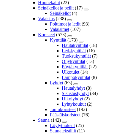
Huonekalut
(22)
Seinäkellot ja peilit
(17)
Seinäkellot
(4)
Valaistus
(238)
Polttimot ja ledit
(93)
Valaisimet
(107)
Koristeet
(573)
Kynttilät
(173)
Hautakynttilät
(18)
Led-kynttilät
(16)
Tuoksukynttilät
(7)
Öljykynttilät
(13)
Pöytäkynttilät
(22)
Ulkotulet
(14)
Lämpökynttilät
(8)
Lyhdyt
(63)
Hautalyhdyt
(8)
Sisustuslyhdyt
(34)
Ulkolyhdyt
(2)
Lyhtykoukut
(2)
Joulukoristeet
(192)
Pääsiäiskoristeet
(76)
Sauna
(142)
Löylytuoksut
(25)
Saunatekstiilit
(11)