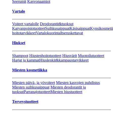
Seerumit
Kasvonaamiot
Vartalo
Voiteet vartalolle
Deodorantit&tuoksut
Karvanpoistotuotteet
Suihkusaippuat
Käsisaippuat
Kynsikosmeti
hoitotarvikkeet
Vartalokuorinta
Itseruskettavat
Hiukset
Shampoot
Hiustenhoitotuotteet
Hiusvärit
Muotoilutuotteet
Harjat ja kammat
Hiuslenkit&kampaustarvikkeet
Miesten kosmetiikka
Miesten päivä- ja yövoiteet
Miesten kasvojen puhdistus
Miesten suihkusaippuat
Miesten deodorantit ja
tuoksut
Parranajotuotteet
Miesten hiustuotteet
Terveystuotteet