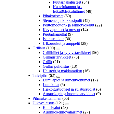
Puutarhakalusteet
(54)
Kastelukannut ja -
letkut&letkuliittimet
(48)
Pihakoristeet
(60)
Siemenet ja kukkasipulit
(45)
Polttomoottori- ja sähkötyökalut
(22)
Kevytpeitteet ja pressut
(14)
Puutarhamullat
(9)
Istutusruukut
(30)
Ulkoruukut ja amppelit
(28)
Grillaus
(190)
Grillihiilet ja sytytystarvikkeet
(56)
Grillaustarvikkeet
(75)
Grillit
(21)
Grillin puhdistus
(13)
Halsterit ja makkaratikut
(16)
Talvipiha
(62)
Lumilapiot ja lumentyöntimet
(17)
Lumikolat
(6)
Hiekoitustuotteet ja sulatussuolat
(6)
Aurauskepit ja huomiotarvikkeet
(9)
Piharakentaminen
(65)
Ulkovalaistus
(121)
Kausivalot
(43)
Aurinkokennovalaisimet
(27)