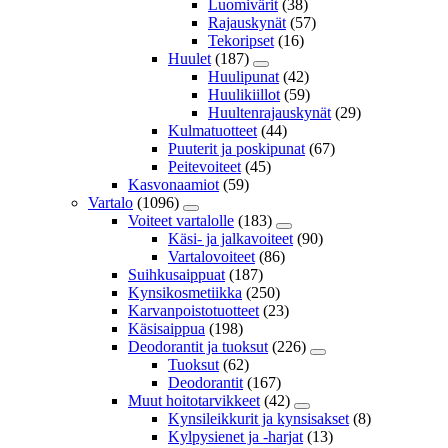
Luomivärit
(38)
Rajauskynät
(57)
Tekoripset
(16)
Huulet
(187)
Huulipunat
(42)
Huulikiillot
(59)
Huultenrajauskynät
(29)
Kulmatuotteet
(44)
Puuterit ja poskipunat
(67)
Peitevoiteet
(45)
Kasvonaamiot
(59)
Vartalo
(1096)
Voiteet vartalolle
(183)
Käsi- ja jalkavoiteet
(90)
Vartalovoiteet
(86)
Suihkusaippuat
(187)
Kynsikosmetiikka
(250)
Karvanpoistotuotteet
(23)
Käsisaippua
(198)
Deodorantit ja tuoksut
(226)
Tuoksut
(62)
Deodorantit
(167)
Muut hoitotarvikkeet
(42)
Kynsileikkurit ja kynsisakset
(8)
Kylpysienet ja -harjat
(13)