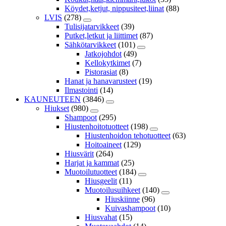
Köydet,ketjut, nippusiteet,liinat
(88)
LVIS
(278)
Tulisijatarvikkeet
(39)
Putket,letkut ja liittimet
(87)
Sähkötarvikkeet
(101)
Jatkojohdot
(49)
Kellokytkimet
(7)
Pistorasiat
(8)
Hanat ja hanavarusteet
(19)
Ilmastointi
(14)
KAUNEUTEEN
(3846)
Hiukset
(980)
Shampoot
(295)
Hiustenhoitotuotteet
(198)
Hiustenhoidon tehotuotteet
(63)
Hoitoaineet
(129)
Hiusvärit
(264)
Harjat ja kammat
(25)
Muotoilutuotteet
(184)
Hiusgeelit
(11)
Muotoilusuihkeet
(140)
Hiuskiinne
(96)
Kuivashampoot
(10)
Hiusvahat
(15)