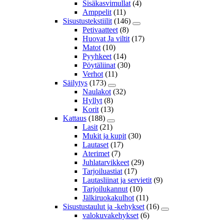
Sisäkasvimullat
(4)
Amppelit
(11)
Sisustustekstiilit
(146)
Petivaatteet
(8)
Huovat Ja viltit
(17)
Matot
(10)
Pyyhkeet
(14)
Pöytäliinat
(30)
Verhot
(11)
Säilytys
(173)
Naulakot
(32)
Hyllyt
(8)
Korit
(13)
Kattaus
(188)
Lasit
(21)
Mukit ja kupit
(30)
Lautaset
(17)
Aterimet
(7)
Juhlatarvikkeet
(29)
Tarjoiluastiat
(17)
Lautasliinat ja servietit
(9)
Tarjoilukannut
(10)
Jälkiruokakulhot
(11)
Sisustustaulut ja -kehykset
(16)
valokuvakehykset
(6)