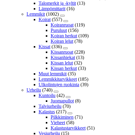
Talomerkit ja -kyltit
(13)
Lämpömittarit
(16)
Lemmikit
(1002)
Koirat
(557)
Koiranruoat
(119)
Puruluut
(156)
Koiran herkut
(109)
Koiran lelut
(78)
Kissat
(336)
Kissanruoat
(228)
Kissanhiekat
(13)
Kissan lelut
(32)
Kissan herkut
(33)
Muut lemmikit
(35)
Lemmikkitarvikkeet
(185)
Ulkolintujen ruokinta
(39)
Urheilu
(740)
Kuntoilu
(42)
Juomapullot
(8)
Talviurheilu
(70)
Kalastus
(217)
Pilkkiminen
(71)
Vieheet
(58)
Kalastustarvikkeet
(51)
Vesiurheilu
(15)