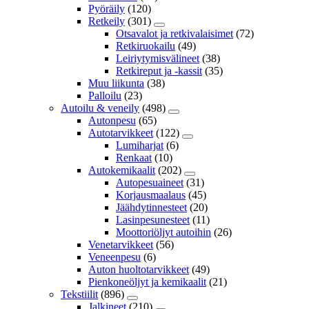
Pyöräily
(120)
Retkeily
(301)
Otsavalot ja retkivalaisimet
(72)
Retkiruokailu
(49)
Leiriytymisvälineet
(38)
Retkireput ja -kassit
(35)
Muu liikunta
(38)
Palloilu
(23)
Autoilu & veneily
(498)
Autonpesu
(65)
Autotarvikkeet
(122)
Lumiharjat
(6)
Renkaat
(10)
Autokemikaalit
(202)
Autopesuaineet
(31)
Korjausmaalaus
(45)
Jäähdytinnesteet
(20)
Lasinpesunesteet
(11)
Moottoriöljyt autoihin
(26)
Venetarvikkeet
(56)
Veneenpesu
(6)
Auton huoltotarvikkeet
(49)
Pienkoneöljyt ja kemikaalit
(21)
Tekstiilit
(896)
Jalkineet
(210)