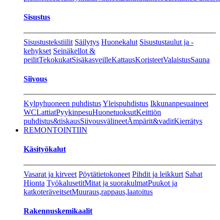
Sisustus
Sisustustekstiilit
Säilytys
Huonekalut
Sisustustaulut ja -
kehykset
Seinäkellot &
peilit
Tekokukat
Sisäkasveille
Kattaus
Koristeet
Valaistus
Sauna
Siivous
Kylpyhuoneen puhdistus
Yleispuhdistus
Ikkunanpesuaineet
WC
Lattiat
Pyykinpesu
Huonetuoksut
Keittiön
puhdistus&tiskaus
Siivousvälineet
Ämpärit&vadit
Kierrätys
REMONTOINTIIN
Käsityökalut
Vasarat ja kirveet
Pöytätietokoneet
Pihdit ja leikkurt
Sahat
Hionta
Työkalusetit
Mitat ja suorakulmat
Puukot ja
katkoteräveitset
Muuraus,rappaus,laatoitus
Rakennuskemikaalit