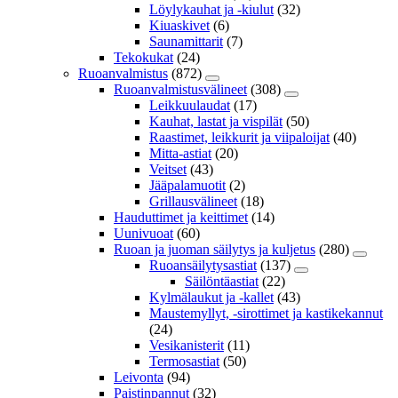
Löylykauhat ja -kiulut
(32)
Kiuaskivet
(6)
Saunamittarit
(7)
Tekokukat
(24)
Ruoanvalmistus
(872)
Ruoanvalmistusvälineet
(308)
Leikkuulaudat
(17)
Kauhat, lastat ja vispilät
(50)
Raastimet, leikkurit ja viipaloijat
(40)
Mitta-astiat
(20)
Veitset
(43)
Jääpalamuotit
(2)
Grillausvälineet
(18)
Hauduttimet ja keittimet
(14)
Uunivuoat
(60)
Ruoan ja juoman säilytys ja kuljetus
(280)
Ruoansäilytysastiat
(137)
Säilöntäastiat
(22)
Kylmälaukut ja -kallet
(43)
Maustemyllyt, -sirottimet ja kastikekannut
(24)
Vesikanisterit
(11)
Termosastiat
(50)
Leivonta
(94)
Paistinpannut
(32)