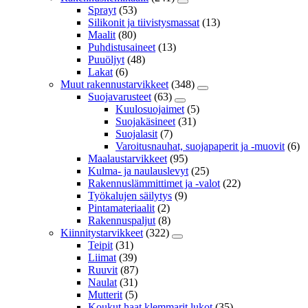
Sprayt
(53)
Silikonit ja tiivistysmassat
(13)
Maalit
(80)
Puhdistusaineet
(13)
Puuöljyt
(48)
Lakat
(6)
Muut rakennustarvikkeet
(348)
Suojavarusteet
(63)
Kuulosuojaimet
(5)
Suojakäsineet
(31)
Suojalasit
(7)
Varoitusnauhat, suojapaperit ja -muovit
(6)
Maalaustarvikkeet
(95)
Kulma- ja naulauslevyt
(25)
Rakennuslämmittimet ja -valot
(22)
Työkalujen säilytys
(9)
Pintamateriaalit
(2)
Rakennuspaljut
(8)
Kiinnitystarvikkeet
(322)
Teipit
(31)
Liimat
(39)
Ruuvit
(87)
Naulat
(31)
Mutterit
(5)
Koukut,haat,klemmarit,lukot
(35)