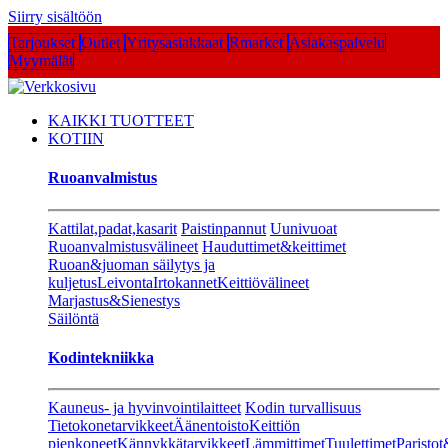
Siirry sisältöön
Tarjoukset
Outlet
Yritysasiakkaat
Rmarket
Asiakaspalvelu
Myymälät
KAIKKI TUOTTEET
KOTIIN
Ruoanvalmistus
Kattilat,padat,kasarit
Paistinpannut
Uunivuoat
Ruoanvalmistusvälineet
Hauduttimet&keittimet
Ruoan&juoman säilytys ja
kuljetus
Leivonta
Irtokannet
Keittiövälineet
Marjastus&Sienestys
Säilöntä
Kodintekniikka
Kauneus- ja hyvinvointilaitteet
Kodin turvallisuus
Tietokonetarvikkeet
Äänentoisto
Keittiön
pienkoneet
Kännykkätarvikkeet
Lämmittimet
Tuulettimet
Paristot