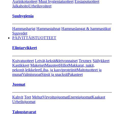
Aurinkotuotteet
Muut hygieniatuotteet
Ensiaputuotteet
Jalkahoito
Urheiluvoiteet
Suuhygienia
Hammasharjat
Hammastahnat
Hammaslangat & hammastikut
Suuvedet
PÄIVITTÄISTUOTTEET
Elintarvikkeet
Kuivatuotteet
Leivät,keksit&leivonnaiset
Texmex
Säilykkeet
Kastikkeet
Makeiset
Mausteet
Hillot
Makkarat, nakit,
pekonit,leikkeleet
Liha- ja kasviproteiinit
Maitotuotteet ja
munat
Valmisruoat
Sipsit ja snacksit
Pakasteet
Juomat
Kahvit
Teet
Mehut
Virvoitusjuomat
Energiajuomat
Kaakaot
Urheilujuomat
Taloustavarat