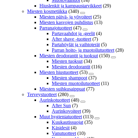
Muotovaahdot
(14)
Hiuslenkit ja kampaustarvikkeet
(29)
Miesten kosmetiikka
(340)
Miesten päivä- ja yövoiteet
(25)
Miesten kasvojen puhdistus
(13)
Parranajotuotteet
(47)
Partavaahdot ja -geelit
(4)
After shave -tuotteet
(7)
Partahöylät ja vaihtoterät
(5)
Parran hoito- ja muotoilutuotteet
(28)
Miesten deodorantit ja tuoksut
(150)
Miesten tuoksut
(34)
Miesten deodorantit
(116)
Miesten hiustuotteet
(53)
Miesten shampoot
(37)
Miesten muotoilutuotteet
(11)
Miesten suihkusaippuat
(77)
Terveystuotteet
(280)
Aurinkotuotteet
(48)
After Sun
(7)
Aurinkovoiteet
(39)
Muut hygieniatuotteet
(113)
Kuukautissuojat
(35)
Käsidesit
(4)
Vanutuotteet
(10)