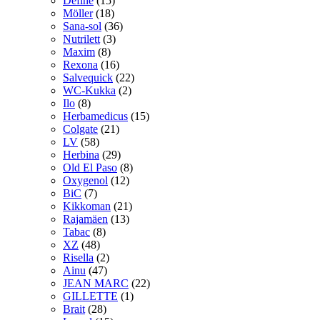
Define
(15)
Möller
(18)
Sana-sol
(36)
Nutrilett
(3)
Maxim
(8)
Rexona
(16)
Salvequick
(22)
WC-Kukka
(2)
Ilo
(8)
Herbamedicus
(15)
Colgate
(21)
LV
(58)
Herbina
(29)
Old El Paso
(8)
Oxygenol
(12)
BiC
(7)
Kikkoman
(21)
Rajamäen
(13)
Tabac
(8)
XZ
(48)
Risella
(2)
Ainu
(47)
JEAN MARC
(22)
GILLETTE
(1)
Brait
(28)