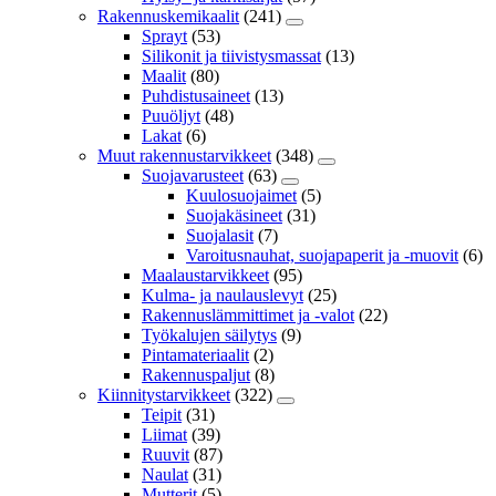
Rakennuskemikaalit
(241)
Sprayt
(53)
Silikonit ja tiivistysmassat
(13)
Maalit
(80)
Puhdistusaineet
(13)
Puuöljyt
(48)
Lakat
(6)
Muut rakennustarvikkeet
(348)
Suojavarusteet
(63)
Kuulosuojaimet
(5)
Suojakäsineet
(31)
Suojalasit
(7)
Varoitusnauhat, suojapaperit ja -muovit
(6)
Maalaustarvikkeet
(95)
Kulma- ja naulauslevyt
(25)
Rakennuslämmittimet ja -valot
(22)
Työkalujen säilytys
(9)
Pintamateriaalit
(2)
Rakennuspaljut
(8)
Kiinnitystarvikkeet
(322)
Teipit
(31)
Liimat
(39)
Ruuvit
(87)
Naulat
(31)
Mutterit
(5)