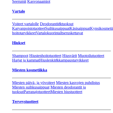
Seerumit
Kasvonaamiot
Vartalo
Voiteet vartalolle
Deodorantit&tuoksut
Karvanpoistotuotteet
Suihkusaippuat
Käsisaippuat
Kynsikosmeti
hoitotarvikkeet
Vartalokuorinta
Itseruskettavat
Hiukset
Shampoot
Hiustenhoitotuotteet
Hiusvärit
Muotoilutuotteet
Harjat ja kammat
Hiuslenkit&kampaustarvikkeet
Miesten kosmetiikka
Miesten päivä- ja yövoiteet
Miesten kasvojen puhdistus
Miesten suihkusaippuat
Miesten deodorantit ja
tuoksut
Parranajotuotteet
Miesten hiustuotteet
Terveystuotteet