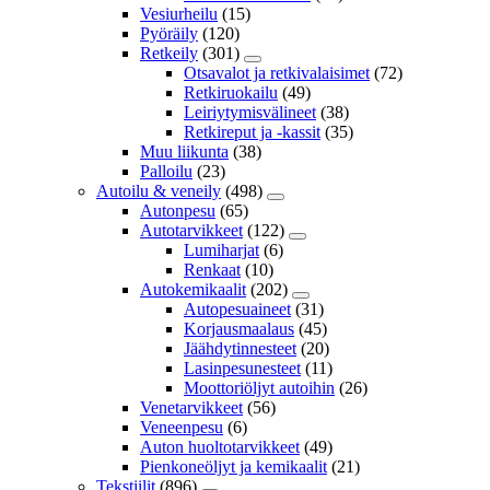
Vesiurheilu
(15)
Pyöräily
(120)
Retkeily
(301)
Otsavalot ja retkivalaisimet
(72)
Retkiruokailu
(49)
Leiriytymisvälineet
(38)
Retkireput ja -kassit
(35)
Muu liikunta
(38)
Palloilu
(23)
Autoilu & veneily
(498)
Autonpesu
(65)
Autotarvikkeet
(122)
Lumiharjat
(6)
Renkaat
(10)
Autokemikaalit
(202)
Autopesuaineet
(31)
Korjausmaalaus
(45)
Jäähdytinnesteet
(20)
Lasinpesunesteet
(11)
Moottoriöljyt autoihin
(26)
Venetarvikkeet
(56)
Veneenpesu
(6)
Auton huoltotarvikkeet
(49)
Pienkoneöljyt ja kemikaalit
(21)
Tekstiilit
(896)