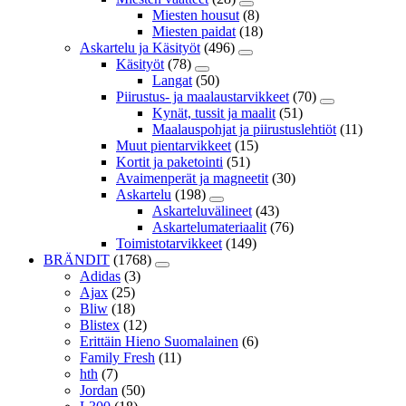
Miesten housut
(8)
Miesten paidat
(18)
Askartelu ja Käsityöt
(496)
Käsityöt
(78)
Langat
(50)
Piirustus- ja maalaustarvikkeet
(70)
Kynät, tussit ja maalit
(51)
Maalauspohjat ja piirustuslehtiöt
(11)
Muut pientarvikkeet
(15)
Kortit ja paketointi
(51)
Avaimenperät ja magneetit
(30)
Askartelu
(198)
Askarteluvälineet
(43)
Askartelumateriaalit
(76)
Toimistotarvikkeet
(149)
BRÄNDIT
(1768)
Adidas
(3)
Ajax
(25)
Bliw
(18)
Blistex
(12)
Erittäin Hieno Suomalainen
(6)
Family Fresh
(11)
hth
(7)
Jordan
(50)