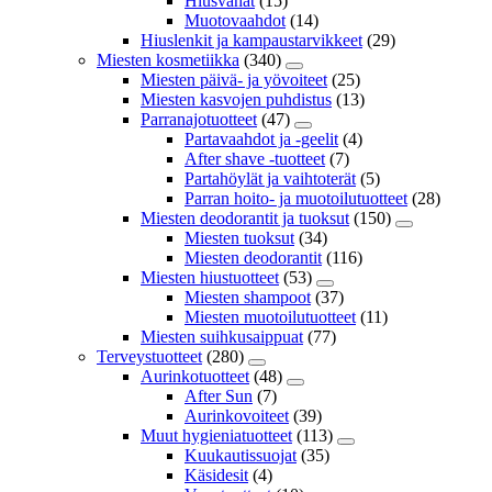
Hiusvahat
(15)
Muotovaahdot
(14)
Hiuslenkit ja kampaustarvikkeet
(29)
Miesten kosmetiikka
(340)
Miesten päivä- ja yövoiteet
(25)
Miesten kasvojen puhdistus
(13)
Parranajotuotteet
(47)
Partavaahdot ja -geelit
(4)
After shave -tuotteet
(7)
Partahöylät ja vaihtoterät
(5)
Parran hoito- ja muotoilutuotteet
(28)
Miesten deodorantit ja tuoksut
(150)
Miesten tuoksut
(34)
Miesten deodorantit
(116)
Miesten hiustuotteet
(53)
Miesten shampoot
(37)
Miesten muotoilutuotteet
(11)
Miesten suihkusaippuat
(77)
Terveystuotteet
(280)
Aurinkotuotteet
(48)
After Sun
(7)
Aurinkovoiteet
(39)
Muut hygieniatuotteet
(113)
Kuukautissuojat
(35)
Käsidesit
(4)