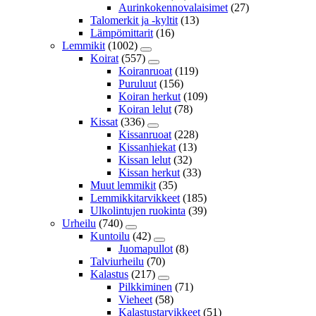
Aurinkokennovalaisimet
(27)
Talomerkit ja -kyltit
(13)
Lämpömittarit
(16)
Lemmikit
(1002)
Koirat
(557)
Koiranruoat
(119)
Puruluut
(156)
Koiran herkut
(109)
Koiran lelut
(78)
Kissat
(336)
Kissanruoat
(228)
Kissanhiekat
(13)
Kissan lelut
(32)
Kissan herkut
(33)
Muut lemmikit
(35)
Lemmikkitarvikkeet
(185)
Ulkolintujen ruokinta
(39)
Urheilu
(740)
Kuntoilu
(42)
Juomapullot
(8)
Talviurheilu
(70)
Kalastus
(217)
Pilkkiminen
(71)
Vieheet
(58)
Kalastustarvikkeet
(51)