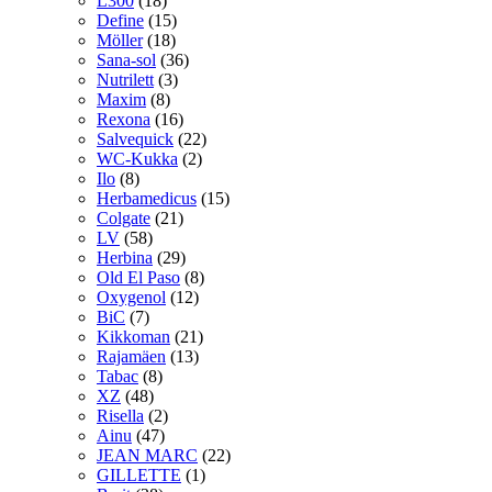
L300
(18)
Define
(15)
Möller
(18)
Sana-sol
(36)
Nutrilett
(3)
Maxim
(8)
Rexona
(16)
Salvequick
(22)
WC-Kukka
(2)
Ilo
(8)
Herbamedicus
(15)
Colgate
(21)
LV
(58)
Herbina
(29)
Old El Paso
(8)
Oxygenol
(12)
BiC
(7)
Kikkoman
(21)
Rajamäen
(13)
Tabac
(8)
XZ
(48)
Risella
(2)
Ainu
(47)
JEAN MARC
(22)
GILLETTE
(1)