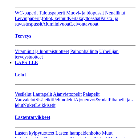
WC-paperit
Talouspaperit
Muovi- ja biopussit
Nenäliinat
Leivinpaperit,foliot, kelmut
Kertakäyttöastiat
Paisto- ja
savustuspussit
Alumiinivuoat
Leivontavuoat
Terveys
Vitamiinit ja luontaistuotteet
Painonhallinta
Urheilijan
terveystuotteet
LAPSILLE
Lelut
Vesilelut
Lautapelit
Ajanviettopelit
Palapelit
Vauvalelut
Sisäleikit
Pehmolelut
Ajoneuvot&radat
Pihapelit ja -
lelut
Nuket
Leikkisetit
Lastentarvikkeet
Lasten kylpytuotteet
Lasten hampaidenhoito
Muut