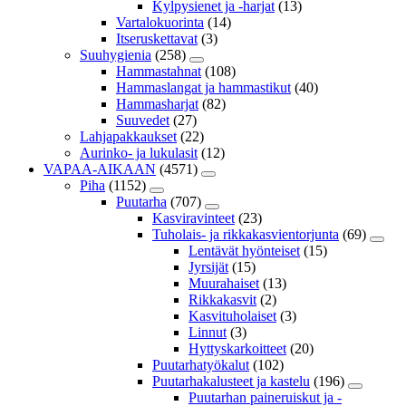
Kylpysienet ja -harjat
(13)
Vartalokuorinta
(14)
Itseruskettavat
(3)
Suuhygienia
(258)
Hammastahnat
(108)
Hammaslangat ja hammastikut
(40)
Hammasharjat
(82)
Suuvedet
(27)
Lahjapakkaukset
(22)
Aurinko- ja lukulasit
(12)
VAPAA-AIKAAN
(4571)
Piha
(1152)
Puutarha
(707)
Kasviravinteet
(23)
Tuholais- ja rikkakasvientorjunta
(69)
Lentävät hyönteiset
(15)
Jyrsijät
(15)
Muurahaiset
(13)
Rikkakasvit
(2)
Kasvituholaiset
(3)
Linnut
(3)
Hyttyskarkoitteet
(20)
Puutarhatyökalut
(102)
Puutarhakalusteet ja kastelu
(196)
Puutarhan paineruiskut ja -