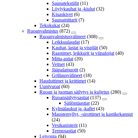
Saunatekstiilit
(11)
Löylykauhat ja -kiulut
(32)
Kiuaskivet
(6)
Saunamittarit
(7)
Tekokukat
(24)
Ruoanvalmistus
(872)
Ruoanvalmistusvälineet
(308)
Leikkuulaudat
(17)
Kauhat, lastat ja vispilät
(50)
Raastimet, leikkurit ja viipaloijat
(40)
Mitta-astiat
(20)
Veitset
(43)
Jääpalamuotit
(2)
Grillausvälineet
(18)
Hauduttimet ja keittimet
(14)
Uunivuoat
(60)
Ruoan ja juoman säilytys ja kuljetus
(280)
Ruoansäilytysastiat
(137)
Säilöntäastiat
(22)
Kylmälaukut ja -kallet
(43)
Maustemyllyt, -sirottimet ja kastikekannut
(24)
Vesikanisterit
(11)
Termosastiat
(50)
Leivonta
(94)