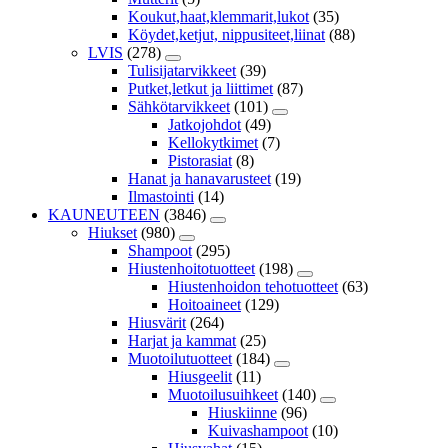
Koukut,haat,klemmarit,lukot
(35)
Köydet,ketjut, nippusiteet,liinat
(88)
LVIS
(278)
Tulisijatarvikkeet
(39)
Putket,letkut ja liittimet
(87)
Sähkötarvikkeet
(101)
Jatkojohdot
(49)
Kellokytkimet
(7)
Pistorasiat
(8)
Hanat ja hanavarusteet
(19)
Ilmastointi
(14)
KAUNEUTEEN
(3846)
Hiukset
(980)
Shampoot
(295)
Hiustenhoitotuotteet
(198)
Hiustenhoidon tehotuotteet
(63)
Hoitoaineet
(129)
Hiusvärit
(264)
Harjat ja kammat
(25)
Muotoilutuotteet
(184)
Hiusgeelit
(11)
Muotoilusuihkeet
(140)
Hiuskiinne
(96)
Kuivashampoot
(10)