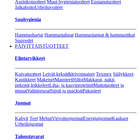
Aurinkotuotteet
Muut hygieniatuotteet
Ensiaputuotteet
Jalkahoito
Urheiluvoiteet
Suuhygienia
Hammasharjat
Hammastahnat
Hammaslangat & hammastikut
Suuvedet
PÄIVITTÄISTUOTTEET
Elintarvikkeet
Kuivatuotteet
Leivät,keksit&leivonnaiset
Texmex
Säilykkeet
Kastikkeet
Makeiset
Mausteet
Hillot
Makkarat, nakit,
pekonit,leikkeleet
Liha- ja kasviproteiinit
Maitotuotteet ja
munat
Valmisruoat
Sipsit ja snacksit
Pakasteet
Juomat
Kahvit
Teet
Mehut
Virvoitusjuomat
Energiajuomat
Kaakaot
Urheilujuomat
Taloustavarat