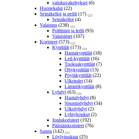
valokuvakehykset
(6)
Huonekalut
(22)
Seinäkellot ja peilit
(17)
Seinäkellot
(4)
Valaistus
(238)
Polttimot ja ledit
(93)
Valaisimet
(107)
Koristeet
(573)
Kynttilät
(173)
Hautakynttilät
(18)
Led-kynttilät
(16)
Tuoksukynttilät
(7)
Öljykynttilät
(13)
Pöytäkynttilät
(22)
Ulkotulet
(14)
Lämpökynttilät
(8)
Lyhdyt
(63)
Hautalyhdyt
(8)
Sisustuslyhdyt
(34)
Ulkolyhdyt
(2)
Lyhtykoukut
(2)
Joulukoristeet
(192)
Pääsiäiskoristeet
(76)
Sauna
(142)
Löylytuoksut
(25)