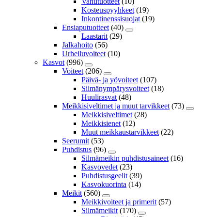
Vanutuotteet
(10)
Kosteuspyyhkeet
(19)
Inkontinenssisuojat
(19)
Ensiaputuotteet
(40)
Laastarit
(29)
Jalkahoito
(56)
Urheiluvoiteet
(10)
Kasvot
(996)
Voiteet
(206)
Päivä- ja yövoiteet
(107)
Silmänympärysvoiteet
(18)
Huulirasvat
(48)
Meikkisiveltimet ja muut tarvikkeet
(73)
Meikkisiveltimet
(28)
Meikkisienet
(12)
Muut meikkaustarvikkeet
(22)
Seerumit
(53)
Puhdistus
(96)
Silmämeikin puhdistusaineet
(16)
Kasvovedet
(23)
Puhdistusgeelit
(39)
Kasvokuorinta
(14)
Meikit
(560)
Meikkivoiteet ja primerit
(57)
Silmämeikit
(170)