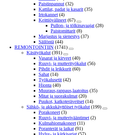
Paistinpannut
(32)
Kattilat, padat ja kasarit
(35)
Irtokannet
(4)
Keittiövälineet
(67)
Pullon- ja tölkinavaajat
(28)
Paistomittarit
(8)
Marjastus ja sienestys
(37)
Säilöntä
(44)
REMONTOINTIIN
(1741)
Käsityökalut
(391)
Vasarat ja kirveet
(40)
Ruuvi- ja mutterityökalut
(56)
Pihdit ja leikkurit
(60)
Sahat
(14)
Työkalusetit
(42)
Hionta
(40)
Muuraus,rappaus,laatoitus
(35)
Mitat ja suorakulmat
(20)
Puukot, katkoteräveitset
(14)
Sähkö- ja akkukäyttöiset työkalut
(199)
Porakoneet
(3)
Ruuvi- ja mutterivääntimet
(2)
Kulmahiomakoneet
(11)
Poranterät ja laikat
(91)
Hylsy- ja kärkisarjat
(57)