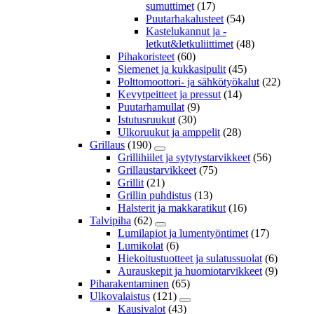
sumuttimet
(17)
Puutarhakalusteet
(54)
Kastelukannut ja -
letkut&letkuliittimet
(48)
Pihakoristeet
(60)
Siemenet ja kukkasipulit
(45)
Polttomoottori- ja sähkötyökalut
(22)
Kevytpeitteet ja pressut
(14)
Puutarhamullat
(9)
Istutusruukut
(30)
Ulkoruukut ja amppelit
(28)
Grillaus
(190)
Grillihiilet ja sytytystarvikkeet
(56)
Grillaustarvikkeet
(75)
Grillit
(21)
Grillin puhdistus
(13)
Halsterit ja makkaratikut
(16)
Talvipiha
(62)
Lumilapiot ja lumentyöntimet
(17)
Lumikolat
(6)
Hiekoitustuotteet ja sulatussuolat
(6)
Aurauskepit ja huomiotarvikkeet
(9)
Piharakentaminen
(65)
Ulkovalaistus
(121)
Kausivalot
(43)