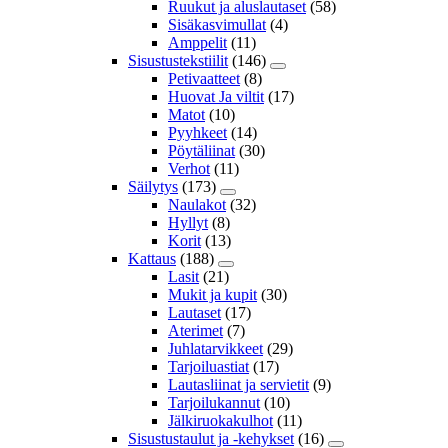
Ruukut ja aluslautaset
(58)
Sisäkasvimullat
(4)
Amppelit
(11)
Sisustustekstiilit
(146)
Petivaatteet
(8)
Huovat Ja viltit
(17)
Matot
(10)
Pyyhkeet
(14)
Pöytäliinat
(30)
Verhot
(11)
Säilytys
(173)
Naulakot
(32)
Hyllyt
(8)
Korit
(13)
Kattaus
(188)
Lasit
(21)
Mukit ja kupit
(30)
Lautaset
(17)
Aterimet
(7)
Juhlatarvikkeet
(29)
Tarjoiluastiat
(17)
Lautasliinat ja servietit
(9)
Tarjoilukannut
(10)
Jälkiruokakulhot
(11)
Sisustustaulut ja -kehykset
(16)