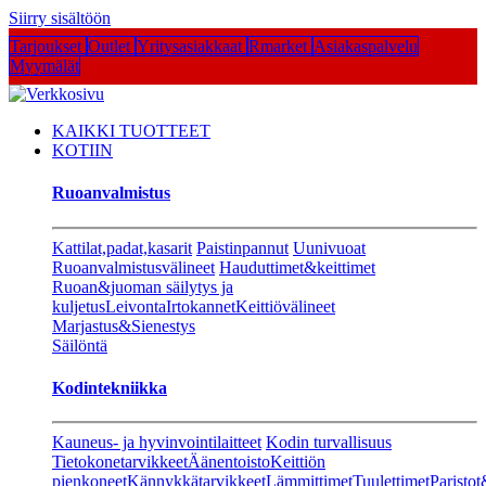
Siirry sisältöön
Tarjoukset
Outlet
Yritysasiakkaat
Rmarket
Asiakaspalvelu
Myymälät
KAIKKI TUOTTEET
KOTIIN
Ruoanvalmistus
Kattilat,padat,kasarit
Paistinpannut
Uunivuoat
Ruoanvalmistusvälineet
Hauduttimet&keittimet
Ruoan&juoman säilytys ja
kuljetus
Leivonta
Irtokannet
Keittiövälineet
Marjastus&Sienestys
Säilöntä
Kodintekniikka
Kauneus- ja hyvinvointilaitteet
Kodin turvallisuus
Tietokonetarvikkeet
Äänentoisto
Keittiön
pienkoneet
Kännykkätarvikkeet
Lämmittimet
Tuulettimet
Paristot