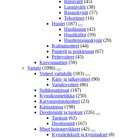
Ripsivärit
(45)
Luomivärit
(38)
Rajauskynät
(57)
Tekoripset
(16)
Huulet
(187)
Huulipunat
(42)
Huulikiillot
(59)
Huultenrajauskynät
(29)
Kulmatuotteet
(44)
Puuterit ja poskipunat
(67)
Peitevoiteet
(45)
Kasvonaamiot
(59)
Vartalo
(1096)
Voiteet vartalolle
(183)
Käsi- ja jalkavoiteet
(90)
Vartalovoiteet
(86)
Suihkusaippuat
(187)
Kynsikosmetiikka
(250)
Karvanpoistotuotteet
(23)
Käsisaippua
(198)
Deodorantit ja tuoksut
(226)
Tuoksut
(62)
Deodorantit
(167)
Muut hoitotarvikkeet
(42)
Kynsileikkurit ja kynsisakset
(8)