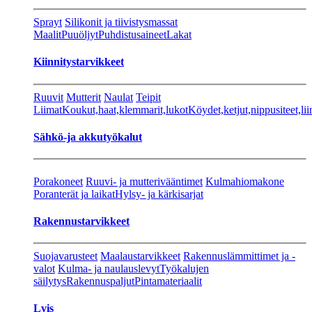
Sprayt
Silikonit ja tiivistysmassat
Maalit
Puuöljyt
Puhdistusaineet
Lakat
Kiinnitystarvikkeet
Ruuvit
Mutterit
Naulat
Teipit
Liimat
Koukut,haat,klemmarit,lukot
Köydet,ketjut,nippusiteet,lii
Sähkö-ja akkutyökalut
Porakoneet
Ruuvi- ja mutterivääntimet
Kulmahiomakone
Poranterät ja laikat
Hylsy- ja kärkisarjat
Rakennustarvikkeet
Suojavarusteet
Maalaustarvikkeet
Rakennuslämmittimet ja -
valot
Kulma- ja naulauslevyt
Työkalujen
säilytys
Rakennuspaljut
Pintamateriaalit
Lvis