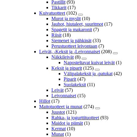
Pastillit
(93)
Tikkarit
(17)
Kuivatuotteet
(102)
Murot ja myslit
(10)
Jauhot, hiutaleet, suuritmot
(17)
Spagetit ja makaronit
(7)
Riisit
(18)
Siemenet ja pähkinät
(33)
Perustuotteet leivontaan
(7)
Leivät, -Keksit ja -Leivonnaiset
(208)
Näkkileivät
(8)
Naposteltavat kuivat leivät
(1)
Keksit ja piparit
(125)
Välipalakeksit ja -patukat
(42)
Piparit
(47)
Suolakeksit
(11)
Leivät
(57)
Leivonnaiset
(15)
Hillot
(17)
Maitotuotteet ja munat
(274)
Juustot
(121)
Rahka- ja jogurttituotteet
(93)
Maidot ja piimät
(1)
Kermat
(10)
Munat
(1)