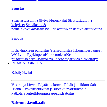
Sisustus
Sisustustekstiilit
Säilytys
Huonekalut
Sisustustaulut ja -
kehykset
Seinäkellot &
peilit
Tekokukat
Sisäkasveille
Kattaus
Koristeet
Valaistus
Sauna
Siivous
Kylpyhuoneen puhdistus
Yleispuhdistus
Ikkunanpesuaineet
WC
Lattiat
Pyykinpesu
Huonetuoksut
Keittiön
puhdistus&tiskaus
Siivousvälineet
Ämpärit&vadit
Kierrätys
REMONTOINTIIN
Käsityökalut
Vasarat ja kirveet
Pöytätietokoneet
Pihdit ja leikkurt
Sahat
Hionta
Työkalusetit
Mitat ja suorakulmat
Puukot ja
katkoteräveitset
Muuraus,rappaus,laatoitus
Rakennuskemikaalit