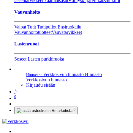
lastentarvikkeet
Naamiaisasut
Värityskirjat
Pulkat&liukurit
Vauvanhoito
Vaipat
Tutit
Tuttipullot
Ensiruokailu
Vauvanhoitotuotteet
Vauvatarvikkeet
Lastenruoat
Soseet
Lasten purkkiruoka
Verkkosivun hinnasto
Hinnasto
Hinnasto:
Verkkosivun hinnasto
Kirjaudu sisään
0
0
0