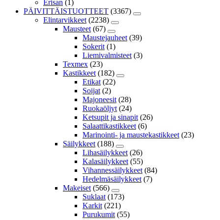
Erisan
(1)
PÄIVITTÄISTUOTTEET
(3367)
Elintarvikkeet
(2238)
Mausteet
(67)
Maustejauheet
(39)
Sokerit
(1)
Liemivalmisteet
(3)
Texmex
(23)
Kastikkeet
(182)
Etikat
(22)
Soijat
(2)
Majoneesit
(28)
Ruokaöljyt
(24)
Ketsupit ja sinapit
(26)
Salaattikastikkeet
(6)
Marinointi- ja maustekastikkeet
(23)
Säilykkeet
(188)
Lihasäilykkeet
(26)
Kalasäilykkeet
(55)
Vihannessäilykkeet
(84)
Hedelmäsäilykkeet
(7)
Makeiset
(566)
Suklaat
(173)
Karkit
(221)
Purukumit
(55)