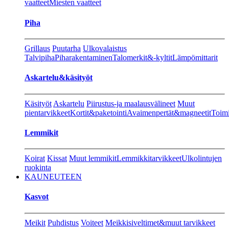
vaatteet
Miesten vaatteet
Piha
Grillaus
Puutarha
Ulkovalaistus
Talvipiha
Piharakentaminen
Talomerkit&-kyltit
Lämpömittarit
Askartelu&käsityöt
Käsityöt
Askartelu
Piirustus-ja maalausvälineet
Muut
pientarvikkeet
Kortit&paketointi
Avaimenpertät&magneetit
Toimi
Lemmikit
Koirat
Kissat
Muut lemmikit
Lemmikkitarvikkeet
Ulkolintujen
ruokinta
KAUNEUTEEN
Kasvot
Meikit
Puhdistus
Voiteet
Meikkisiveltimet&muut tarvikkeet