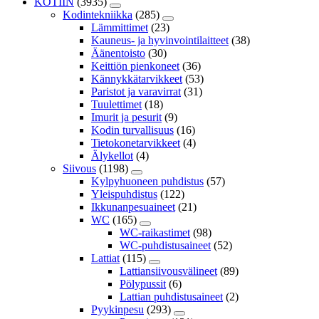
KOTIIN
(3935)
Kodintekniikka
(285)
Lämmittimet
(23)
Kauneus- ja hyvinvointilaitteet
(38)
Äänentoisto
(30)
Keittiön pienkoneet
(36)
Kännykkätarvikkeet
(53)
Paristot ja varavirrat
(31)
Tuulettimet
(18)
Imurit ja pesurit
(9)
Kodin turvallisuus
(16)
Tietokonetarvikkeet
(4)
Älykellot
(4)
Siivous
(1198)
Kylpyhuoneen puhdistus
(57)
Yleispuhdistus
(122)
Ikkunanpesuaineet
(21)
WC
(165)
WC-raikastimet
(98)
WC-puhdistusaineet
(52)
Lattiat
(115)
Lattiansiivousvälineet
(89)
Pölypussit
(6)
Lattian puhdistusaineet
(2)
Pyykinpesu
(293)