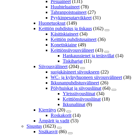
Pesuaineet
(131)
Huuhteluaineet
(78)
Tahranpoistoaineet
(27)
Pyykinpesutarvikkeet
(31)
Huonetuoksut
(149)
Keittiön puhdistus ja tiskaus
(162)
Käsitiskiaineet
(34)
Keittiön puhdistusaineet
(36)
Konetiskiaine
(49)
Keittiönsiivousvälineet
(43)
Hankaussienet ja teräsvillat
(14)
Tiskiharjat
(11)
Siivousvälineet
(204)
suojakäsineet siivoukseen
(22)
WC- ja kylpyhuoneen siivousvälineet
(38)
Ikkunanpuhdistusvälineet
(26)
Pölyhuiskat ja siivousliinat
(64)
Yleissiivousliinat
(34)
Keittiönsiivousliinat
(18)
Ikkunaliinat
(9)
Kierrätys
(20)
Roskakorit
(14)
Ämpärit ja vadit
(53)
Sisustus
(1623)
Sisäkasvit
(86)