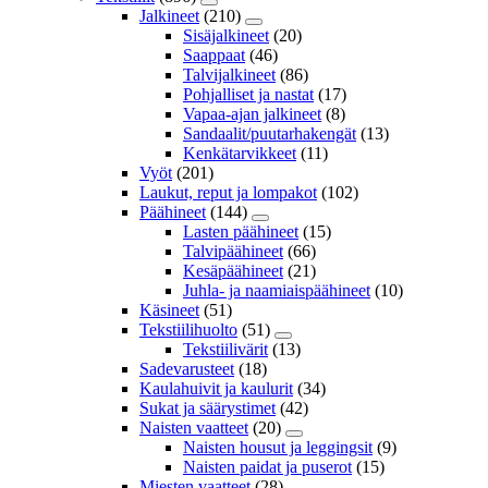
Jalkineet
(210)
Sisäjalkineet
(20)
Saappaat
(46)
Talvijalkineet
(86)
Pohjalliset ja nastat
(17)
Vapaa-ajan jalkineet
(8)
Sandaalit/puutarhakengät
(13)
Kenkätarvikkeet
(11)
Vyöt
(201)
Laukut, reput ja lompakot
(102)
Päähineet
(144)
Lasten päähineet
(15)
Talvipäähineet
(66)
Kesäpäähineet
(21)
Juhla- ja naamiaispäähineet
(10)
Käsineet
(51)
Tekstiilihuolto
(51)
Tekstiilivärit
(13)
Sadevarusteet
(18)
Kaulahuivit ja kaulurit
(34)
Sukat ja säärystimet
(42)
Naisten vaatteet
(20)
Naisten housut ja leggingsit
(9)
Naisten paidat ja puserot
(15)
Miesten vaatteet
(28)