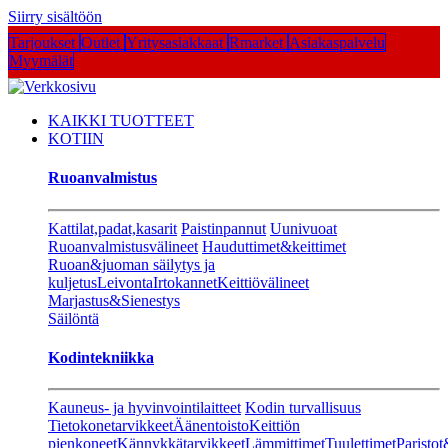
Siirry sisältöön
Tarjoukset
Outlet
Yritysasiakkaat
Rmarket
Asiakaspalvelu
Myymälät
KAIKKI TUOTTEET
KOTIIN
Ruoanvalmistus
Kattilat,padat,kasarit
Paistinpannut
Uunivuoat
Ruoanvalmistusvälineet
Hauduttimet&keittimet
Ruoan&juoman säilytys ja
kuljetus
Leivonta
Irtokannet
Keittiövälineet
Marjastus&Sienestys
Säilöntä
Kodintekniikka
Kauneus- ja hyvinvointilaitteet
Kodin turvallisuus
Tietokonetarvikkeet
Äänentoisto
Keittiön
pienkoneet
Kännykkätarvikkeet
Lämmittimet
Tuulettimet
Paristot