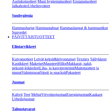
Aurinkotuotteet
Muut hygieniatuotteet
Ensiaputuotteet
Jalkahoito
Urheiluvoiteet
Suuhygienia
Hammasharjat
Hammastahnat
Hammaslangat & hammastikut
Suuvedet
PÄIVITTÄISTUOTTEET
Elintarvikkeet
Kuivatuotteet
Leivät,keksit&leivonnaiset
Texmex
Säilykkeet
Kastikkeet
Makeiset
Mausteet
Hillot
Makkarat, nakit,
pekonit,leikkeleet
Liha- ja kasviproteiinit
Maitotuotteet ja
munat
Valmisruoat
Sipsit ja snacksit
Pakasteet
Juomat
Kahvit
Teet
Mehut
Virvoitusjuomat
Energiajuomat
Kaakaot
Urheilujuomat
Taloustavarat