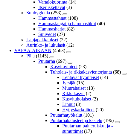
Vartalokuorinta
(14)
Itseruskettavat
(3)
Suuhygienia
(258)
Hammastahnat
(108)
Hammaslangat ja hammastikut
(40)
Hammasharjat
(82)
Suuvedet
(27)
Lahjapakkaukset
(22)
Aurinko- ja lukulasit
(12)
VAPAA-AIKAAN
(4563)
Piha
(1145)
Puutarha
(697)
Kasviravinteet
(23)
Tuholais- ja rikkakasvientorjunta
(68)
Lentävät hyönteiset
(14)
Jyrsijät
(15)
Muurahaiset
(13)
Rikkakasvit
(2)
Kasvituholaiset
(3)
Linnut
(3)
Hyttyskarkoitteet
(20)
Puutarhatyökalut
(101)
Puutarhakalusteet ja kastelu
(196)
Puutarhan paineruiskut ja -
sumuttimet
(17)