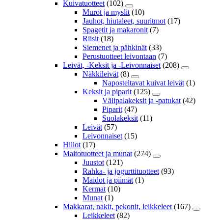
Kuivatuotteet
(102)
Murot ja myslit
(10)
Jauhot, hiutaleet, suuritmot
(17)
Spagetit ja makaronit
(7)
Riisit
(18)
Siemenet ja pähkinät
(33)
Perustuotteet leivontaan
(7)
Leivät, -Keksit ja -Leivonnaiset
(208)
Näkkileivät
(8)
Naposteltavat kuivat leivät
(1)
Keksit ja piparit
(125)
Välipalakeksit ja -patukat
(42)
Piparit
(47)
Suolakeksit
(11)
Leivät
(57)
Leivonnaiset
(15)
Hillot
(17)
Maitotuotteet ja munat
(274)
Juustot
(121)
Rahka- ja jogurttituotteet
(93)
Maidot ja piimät
(1)
Kermat
(10)
Munat
(1)
Makkarat, nakit, pekonit, leikkeleet
(167)
Leikkeleet
(82)