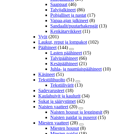
Saappaat
(46)
Talvijalkineet
(86)
Pohjalliset ja nastat
(17)
Vapaa-ajan jalkineet
(8)
Sandaalit/puutarhakengät
(13)
Kenkätarvikkeet
(11)
Vyöt
(201)
Laukut, reput ja lompakot
(102)
Päähineet
(144)
Lasten päähineet
(15)
Talvipäähineet
(66)
Kesäpäähineet
(21)
Juhla- ja naamiaispäähineet
(10)
Käsineet
(51)
Tekstiilihuolto
(51)
Tekstiilivärit
(13)
Sadevarusteet
(18)
Kaulahuivit ja kaulurit
(34)
Sukat ja säärystimet
(42)
Naisten vaatteet
(20)
Naisten housut ja leggingsit
(9)
Naisten paidat ja puserot
(15)
Miesten vaatteet
(28)
Miesten housut
(8)
Miesten paidat
(18)