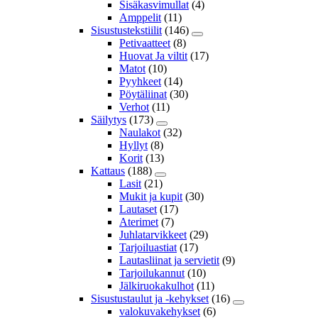
Sisäkasvimullat
(4)
Amppelit
(11)
Sisustustekstiilit
(146)
Petivaatteet
(8)
Huovat Ja viltit
(17)
Matot
(10)
Pyyhkeet
(14)
Pöytäliinat
(30)
Verhot
(11)
Säilytys
(173)
Naulakot
(32)
Hyllyt
(8)
Korit
(13)
Kattaus
(188)
Lasit
(21)
Mukit ja kupit
(30)
Lautaset
(17)
Aterimet
(7)
Juhlatarvikkeet
(29)
Tarjoiluastiat
(17)
Lautasliinat ja servietit
(9)
Tarjoilukannut
(10)
Jälkiruokakulhot
(11)
Sisustustaulut ja -kehykset
(16)
valokuvakehykset
(6)