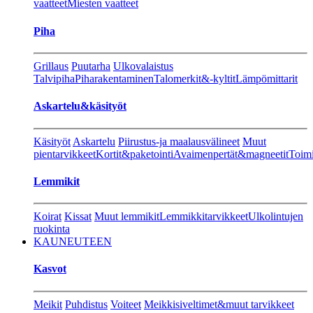
vaatteet
Miesten vaatteet
Piha
Grillaus
Puutarha
Ulkovalaistus
Talvipiha
Piharakentaminen
Talomerkit&-kyltit
Lämpömittarit
Askartelu&käsityöt
Käsityöt
Askartelu
Piirustus-ja maalausvälineet
Muut
pientarvikkeet
Kortit&paketointi
Avaimenpertät&magneetit
Toimi
Lemmikit
Koirat
Kissat
Muut lemmikit
Lemmikkitarvikkeet
Ulkolintujen
ruokinta
KAUNEUTEEN
Kasvot
Meikit
Puhdistus
Voiteet
Meikkisiveltimet&muut tarvikkeet