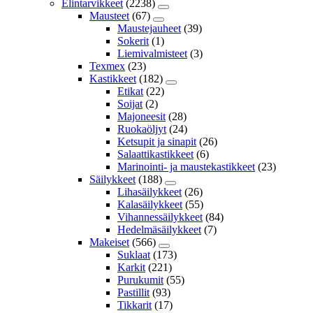
Elintarvikkeet
(2238)
Mausteet
(67)
Maustejauheet
(39)
Sokerit
(1)
Liemivalmisteet
(3)
Texmex
(23)
Kastikkeet
(182)
Etikat
(22)
Soijat
(2)
Majoneesit
(28)
Ruokaöljyt
(24)
Ketsupit ja sinapit
(26)
Salaattikastikkeet
(6)
Marinointi- ja maustekastikkeet
(23)
Säilykkeet
(188)
Lihasäilykkeet
(26)
Kalasäilykkeet
(55)
Vihannessäilykkeet
(84)
Hedelmäsäilykkeet
(7)
Makeiset
(566)
Suklaat
(173)
Karkit
(221)
Purukumit
(55)
Pastillit
(93)
Tikkarit
(17)