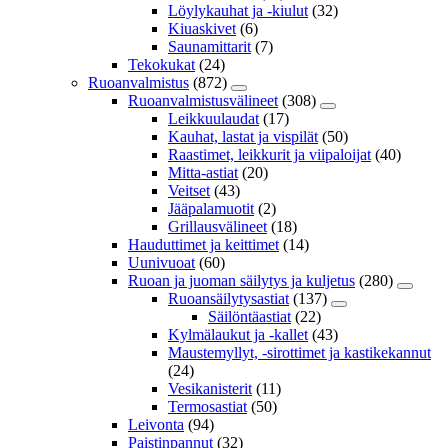
Löylykauhat ja -kiulut
(32)
Kiuaskivet
(6)
Saunamittarit
(7)
Tekokukat
(24)
Ruoanvalmistus
(872)
Ruoanvalmistusvälineet
(308)
Leikkuulaudat
(17)
Kauhat, lastat ja vispilät
(50)
Raastimet, leikkurit ja viipaloijat
(40)
Mitta-astiat
(20)
Veitset
(43)
Jääpalamuotit
(2)
Grillausvälineet
(18)
Hauduttimet ja keittimet
(14)
Uunivuoat
(60)
Ruoan ja juoman säilytys ja kuljetus
(280)
Ruoansäilytysastiat
(137)
Säilöntäastiat
(22)
Kylmälaukut ja -kallet
(43)
Maustemyllyt, -sirottimet ja kastikekannut
(24)
Vesikanisterit
(11)
Termosastiat
(50)
Leivonta
(94)
Paistinpannut
(32)