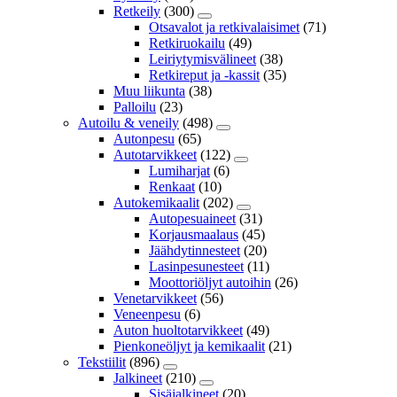
Retkeily
(300)
Otsavalot ja retkivalaisimet
(71)
Retkiruokailu
(49)
Leiriytymisvälineet
(38)
Retkireput ja -kassit
(35)
Muu liikunta
(38)
Palloilu
(23)
Autoilu & veneily
(498)
Autonpesu
(65)
Autotarvikkeet
(122)
Lumiharjat
(6)
Renkaat
(10)
Autokemikaalit
(202)
Autopesuaineet
(31)
Korjausmaalaus
(45)
Jäähdytinnesteet
(20)
Lasinpesunesteet
(11)
Moottoriöljyt autoihin
(26)
Venetarvikkeet
(56)
Veneenpesu
(6)
Auton huoltotarvikkeet
(49)
Pienkoneöljyt ja kemikaalit
(21)
Tekstiilit
(896)
Jalkineet
(210)
Sisäjalkineet
(20)