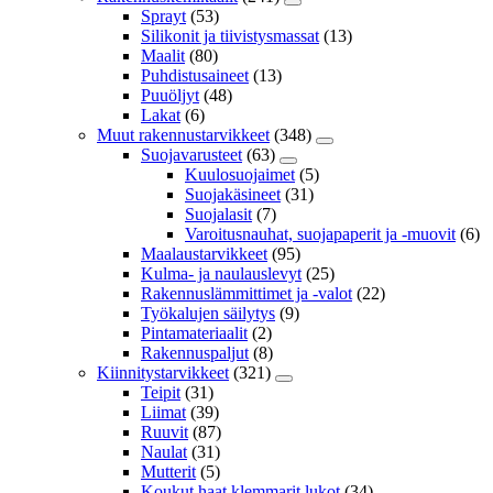
Sprayt
(53)
Silikonit ja tiivistysmassat
(13)
Maalit
(80)
Puhdistusaineet
(13)
Puuöljyt
(48)
Lakat
(6)
Muut rakennustarvikkeet
(348)
Suojavarusteet
(63)
Kuulosuojaimet
(5)
Suojakäsineet
(31)
Suojalasit
(7)
Varoitusnauhat, suojapaperit ja -muovit
(6)
Maalaustarvikkeet
(95)
Kulma- ja naulauslevyt
(25)
Rakennuslämmittimet ja -valot
(22)
Työkalujen säilytys
(9)
Pintamateriaalit
(2)
Rakennuspaljut
(8)
Kiinnitystarvikkeet
(321)
Teipit
(31)
Liimat
(39)
Ruuvit
(87)
Naulat
(31)
Mutterit
(5)
Koukut,haat,klemmarit,lukot
(34)