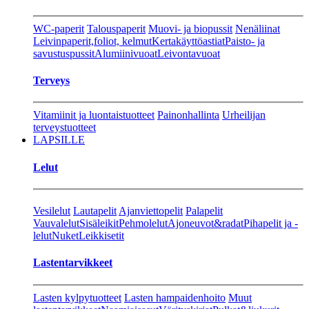
WC-paperit
Talouspaperit
Muovi- ja biopussit
Nenäliinat
Leivinpaperit,foliot, kelmut
Kertakäyttöastiat
Paisto- ja
savustuspussit
Alumiinivuoat
Leivontavuoat
Terveys
Vitamiinit ja luontaistuotteet
Painonhallinta
Urheilijan
terveystuotteet
LAPSILLE
Lelut
Vesilelut
Lautapelit
Ajanviettopelit
Palapelit
Vauvalelut
Sisäleikit
Pehmolelut
Ajoneuvot&radat
Pihapelit ja -
lelut
Nuket
Leikkisetit
Lastentarvikkeet
Lasten kylpytuotteet
Lasten hampaidenhoito
Muut