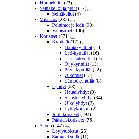
Huonekalut
(22)
Seinäkellot ja peilit
(17)
Seinäkellot
(4)
Valaistus
(237)
Polttimot ja ledit
(93)
Valaisimet
(106)
Koristeet
(571)
Kynttilät
(171)
Hautakynttilät
(18)
Led-kynttilät
(16)
Tuoksukynttilät
(7)
Öljykynttilät
(13)
Pöytäkynttilät
(22)
Ulkotulet
(13)
Lämpökynttilät
(8)
Lyhdyt
(63)
Hautalyhdyt
(8)
Sisustuslyhdyt
(34)
Ulkolyhdyt
(2)
Lyhtykoukut
(2)
Joulukoristeet
(192)
Pääsiäiskoristeet
(76)
Sauna
(142)
Löylytuoksut
(25)
Saunatekstiilit
(11)