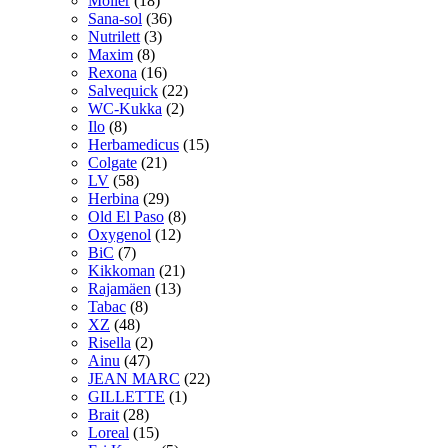
Möller
(18)
Sana-sol
(36)
Nutrilett
(3)
Maxim
(8)
Rexona
(16)
Salvequick
(22)
WC-Kukka
(2)
Ilo
(8)
Herbamedicus
(15)
Colgate
(21)
LV
(58)
Herbina
(29)
Old El Paso
(8)
Oxygenol
(12)
BiC
(7)
Kikkoman
(21)
Rajamäen
(13)
Tabac
(8)
XZ
(48)
Risella
(2)
Ainu
(47)
JEAN MARC
(22)
GILLETTE
(1)
Brait
(28)
Loreal
(15)