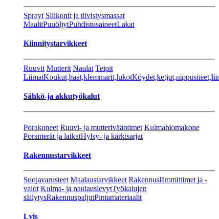
Sprayt
Silikonit ja tiivistysmassat
Maalit
Puuöljyt
Puhdistusaineet
Lakat
Kiinnitystarvikkeet
Ruuvit
Mutterit
Naulat
Teipit
Liimat
Koukut,haat,klemmarit,lukot
Köydet,ketjut,nippusiteet,lii
Sähkö-ja akkutyökalut
Porakoneet
Ruuvi- ja mutterivääntimet
Kulmahiomakone
Poranterät ja laikat
Hylsy- ja kärkisarjat
Rakennustarvikkeet
Suojavarusteet
Maalaustarvikkeet
Rakennuslämmittimet ja -
valot
Kulma- ja naulauslevyt
Työkalujen
säilytys
Rakennuspaljut
Pintamateriaalit
Lvis