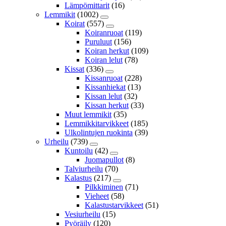
Lämpömittarit
(16)
Lemmikit
(1002)
Koirat
(557)
Koiranruoat
(119)
Puruluut
(156)
Koiran herkut
(109)
Koiran lelut
(78)
Kissat
(336)
Kissanruoat
(228)
Kissanhiekat
(13)
Kissan lelut
(32)
Kissan herkut
(33)
Muut lemmikit
(35)
Lemmikkitarvikkeet
(185)
Ulkolintujen ruokinta
(39)
Urheilu
(739)
Kuntoilu
(42)
Juomapullot
(8)
Talviurheilu
(70)
Kalastus
(217)
Pilkkiminen
(71)
Vieheet
(58)
Kalastustarvikkeet
(51)
Vesiurheilu
(15)
Pyöräily
(120)