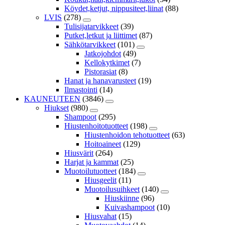
Köydet,ketjut, nippusiteet,liinat
(88)
LVIS
(278)
Tulisijatarvikkeet
(39)
Putket,letkut ja liittimet
(87)
Sähkötarvikkeet
(101)
Jatkojohdot
(49)
Kellokytkimet
(7)
Pistorasiat
(8)
Hanat ja hanavarusteet
(19)
Ilmastointi
(14)
KAUNEUTEEN
(3846)
Hiukset
(980)
Shampoot
(295)
Hiustenhoitotuotteet
(198)
Hiustenhoidon tehotuotteet
(63)
Hoitoaineet
(129)
Hiusvärit
(264)
Harjat ja kammat
(25)
Muotoilutuotteet
(184)
Hiusgeelit
(11)
Muotoilusuihkeet
(140)
Hiuskiinne
(96)
Kuivashampoot
(10)
Hiusvahat
(15)