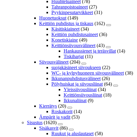
Huuhteluaineet
(78)
Tahranpoistoaineet
(27)
Pyykinpesutarvikkeet
(31)
Huonetuoksut
(149)
Keittiön puhdistus ja tiskaus
(162)
Käsitiskiaineet
(34)
Keittiön puhdistusaineet
(36)
Konetiskiaine
(49)
Keittiönsiivousvälineet
(43)
Hankaussienet ja teräsvillat
(14)
Tiskiharjat
(11)
Siivousvälineet
(204)
suojakäsineet siivoukseen
(22)
WC- ja kylpyhuoneen siivousvälineet
(38)
Ikkunanpuhdistusvälineet
(26)
Pölyhuiskat ja siivousliinat
(64)
Yleissiivousliinat
(34)
Keittiönsiivousliinat
(18)
Ikkunaliinat
(9)
Kierrätys
(20)
Roskakorit
(14)
Ämpärit ja vadit
(53)
Sisustus
(1620)
Sisäkasvit
(86)
Ruukut ja aluslautaset
(58)