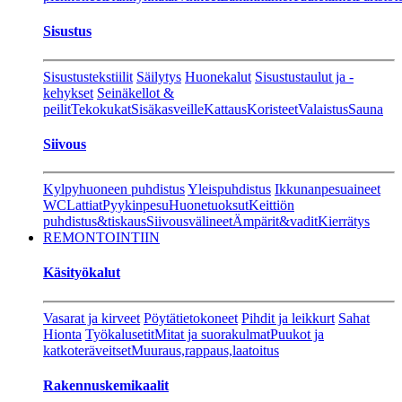
Sisustus
Sisustustekstiilit
Säilytys
Huonekalut
Sisustustaulut ja -
kehykset
Seinäkellot &
peilit
Tekokukat
Sisäkasveille
Kattaus
Koristeet
Valaistus
Sauna
Siivous
Kylpyhuoneen puhdistus
Yleispuhdistus
Ikkunanpesuaineet
WC
Lattiat
Pyykinpesu
Huonetuoksut
Keittiön
puhdistus&tiskaus
Siivousvälineet
Ämpärit&vadit
Kierrätys
REMONTOINTIIN
Käsityökalut
Vasarat ja kirveet
Pöytätietokoneet
Pihdit ja leikkurt
Sahat
Hionta
Työkalusetit
Mitat ja suorakulmat
Puukot ja
katkoteräveitset
Muuraus,rappaus,laatoitus
Rakennuskemikaalit