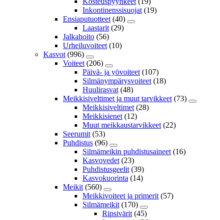
Kosteuspyyhkeet
(19)
Inkontinenssisuojat
(19)
Ensiaputuotteet
(40)
Laastarit
(29)
Jalkahoito
(56)
Urheiluvoiteet
(10)
Kasvot
(996)
Voiteet
(206)
Päivä- ja yövoiteet
(107)
Silmänympärysvoiteet
(18)
Huulirasvat
(48)
Meikkisiveltimet ja muut tarvikkeet
(73)
Meikkisiveltimet
(28)
Meikkisienet
(12)
Muut meikkaustarvikkeet
(22)
Seerumit
(53)
Puhdistus
(96)
Silmämeikin puhdistusaineet
(16)
Kasvovedet
(23)
Puhdistusgeelit
(39)
Kasvokuorinta
(14)
Meikit
(560)
Meikkivoiteet ja primerit
(57)
Silmämeikit
(170)
Ripsivärit
(45)