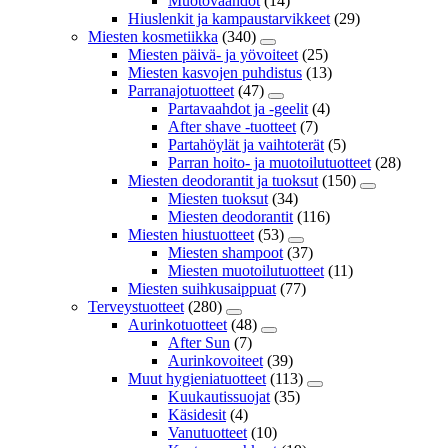
Muotovaahdot
(14)
Hiuslenkit ja kampaustarvikkeet
(29)
Miesten kosmetiikka
(340)
Miesten päivä- ja yövoiteet
(25)
Miesten kasvojen puhdistus
(13)
Parranajotuotteet
(47)
Partavaahdot ja -geelit
(4)
After shave -tuotteet
(7)
Partahöylät ja vaihtoterät
(5)
Parran hoito- ja muotoilutuotteet
(28)
Miesten deodorantit ja tuoksut
(150)
Miesten tuoksut
(34)
Miesten deodorantit
(116)
Miesten hiustuotteet
(53)
Miesten shampoot
(37)
Miesten muotoilutuotteet
(11)
Miesten suihkusaippuat
(77)
Terveystuotteet
(280)
Aurinkotuotteet
(48)
After Sun
(7)
Aurinkovoiteet
(39)
Muut hygieniatuotteet
(113)
Kuukautissuojat
(35)
Käsidesit
(4)
Vanutuotteet
(10)