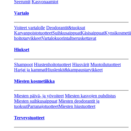
Seerumit
Kasvonaamiot
Vartalo
Voiteet vartalolle
Deodorantit&tuoksut
Karvanpoistotuotteet
Suihkusaippuat
Käsisaippuat
Kynsikosmeti
hoitotarvikkeet
Vartalokuorinta
Itseruskettavat
Hiukset
Shampoot
Hiustenhoitotuotteet
Hiusvärit
Muotoilutuotteet
Harjat ja kammat
Hiuslenkit&kampaustarvikkeet
Miesten kosmetiikka
Miesten päivä- ja yövoiteet
Miesten kasvojen puhdistus
Miesten suihkusaippuat
Miesten deodorantit ja
tuoksut
Parranajotuotteet
Miesten hiustuotteet
Terveystuotteet