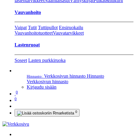
lastentarvikkeet
Naamiaisasut
Värityskirjat
Pulkat&liukurit
Vauvanhoito
Vaipat
Tutit
Tuttipullot
Ensiruokailu
Vauvanhoitotuotteet
Vauvatarvikkeet
Lastenruoat
Soseet
Lasten purkkiruoka
Verkkosivun hinnasto
Hinnasto
Hinnasto:
Verkkosivun hinnasto
Kirjaudu sisään
0
0
0