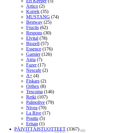
Eri Keeper
(5)
Artico
(2)
Korrek
(35)
MUSTANG
(74)
Bestway
(25)
Fructis
(62)
Respons
(30)
Elvital
(78)
Biozell
(57)
Essence
(176)
Garnier
(126)
Atria
(7)
Fazer
(17)
Nescafe
(2)
A+
(4)
Fiskars
(2)
Orthex
(8)
Tescoma
(146)
Retki
(107)
Palmolive
(79)
Nivea
(70)
La Rive
(17)
Pouttu
(5)
Erisan
(1)
PÄIVITTÄISTUOTTEET
(3367)