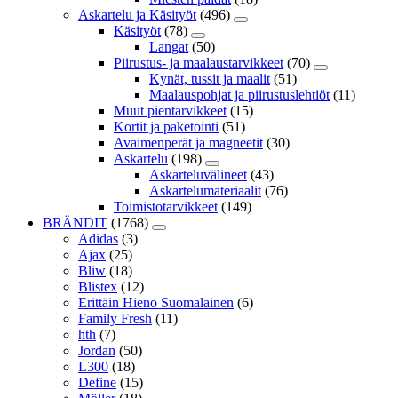
Askartelu ja Käsityöt
(496)
Käsityöt
(78)
Langat
(50)
Piirustus- ja maalaustarvikkeet
(70)
Kynät, tussit ja maalit
(51)
Maalauspohjat ja piirustuslehtiöt
(11)
Muut pientarvikkeet
(15)
Kortit ja paketointi
(51)
Avaimenperät ja magneetit
(30)
Askartelu
(198)
Askarteluvälineet
(43)
Askartelumateriaalit
(76)
Toimistotarvikkeet
(149)
BRÄNDIT
(1768)
Adidas
(3)
Ajax
(25)
Bliw
(18)
Blistex
(12)
Erittäin Hieno Suomalainen
(6)
Family Fresh
(11)
hth
(7)
Jordan
(50)
L300
(18)
Define
(15)