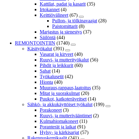
Kattilat, padat ja kasarit
(35)
Irtokannet
(4)
Keittiövälineet
(67)
Pullon- ja tölkinavaajat
(28)
Paistomittarit
(8)
Marjastus ja sienestys
(37)
Säilöntä
(44)
REMONTOINTIIN
(1740)
Käsityökalut
(391)
Vasarat ja kirveet
(40)
Ruuvi- ja mutterityökalut
(56)
Pihdit ja leikkurit
(60)
Sahat
(14)
Työkalusetit
(42)
Hionta
(40)
Muuraus,rappaus,laatoitus
(35)
Mitat ja suorakulmat
(20)
Puukot, katkoteräveitset
(14)
Sähkö- ja akkukäyttöiset työkalut
(199)
Porakoneet
(3)
Ruuvi- ja mutterivääntimet
(2)
Kulmahiomakoneet
(11)
Poranterät ja laikat
(91)
Hylsy- ja kärkisarjat
(57)
Rakennuskemikaalit
(241)