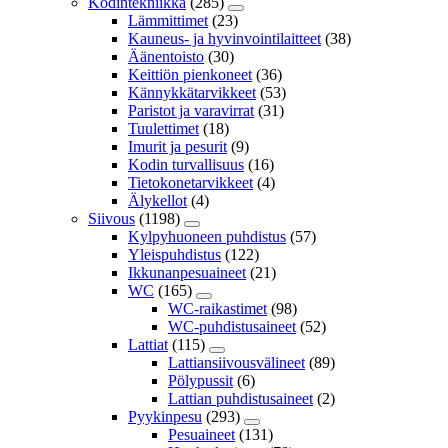
Kodintekniikka
(285)
Lämmittimet
(23)
Kauneus- ja hyvinvointilaitteet
(38)
Äänentoisto
(30)
Keittiön pienkoneet
(36)
Kännykkätarvikkeet
(53)
Paristot ja varavirrat
(31)
Tuulettimet
(18)
Imurit ja pesurit
(9)
Kodin turvallisuus
(16)
Tietokonetarvikkeet
(4)
Älykellot
(4)
Siivous
(1198)
Kylpyhuoneen puhdistus
(57)
Yleispuhdistus
(122)
Ikkunanpesuaineet
(21)
WC
(165)
WC-raikastimet
(98)
WC-puhdistusaineet
(52)
Lattiat
(115)
Lattiansiivousvälineet
(89)
Pölypussit
(6)
Lattian puhdistusaineet
(2)
Pyykinpesu
(293)
Pesuaineet
(131)