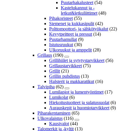
Puutarhakalusteet
(54)
Kastelukannut ja -
letkut&letkuliittimet
(48)
Pihakoristeet
(55)
Siemenet ja kukkasipulit
(42)
Polttomoottori- ja sähkötyökalut
(22)
Kevytpeitteet ja pressut
(14)
Puutarhamullat
(9)
Istutusruukut
(30)
Ulkoruukut ja amppelit
(28)
Grillaus
(190)
Grillihiilet ja sytytystarvikkeet
(56)
Grillaustarvikkeet
(75)
Grillit
(21)
Grillin puhdistus
(13)
Halsterit ja makkaratikut
(16)
Talvipiha
(62)
Lumilapiot ja lumentyöntimet
(17)
Lumikolat
(6)
Hiekoitustuotteet ja sulatussuolat
(6)
Aurauskepit ja huomiotarvikkeet
(9)
Piharakentaminen
(65)
Ulkovalaistus
(116)
Kausivalot
(44)
Talomerkit ja -kyltit
(13)