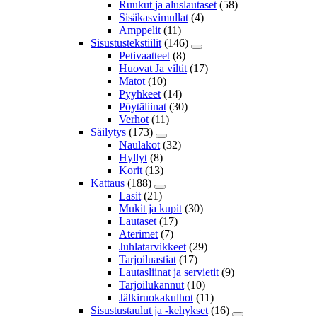
Ruukut ja aluslautaset
(58)
Sisäkasvimullat
(4)
Amppelit
(11)
Sisustustekstiilit
(146)
Petivaatteet
(8)
Huovat Ja viltit
(17)
Matot
(10)
Pyyhkeet
(14)
Pöytäliinat
(30)
Verhot
(11)
Säilytys
(173)
Naulakot
(32)
Hyllyt
(8)
Korit
(13)
Kattaus
(188)
Lasit
(21)
Mukit ja kupit
(30)
Lautaset
(17)
Aterimet
(7)
Juhlatarvikkeet
(29)
Tarjoiluastiat
(17)
Lautasliinat ja servietit
(9)
Tarjoilukannut
(10)
Jälkiruokakulhot
(11)
Sisustustaulut ja -kehykset
(16)