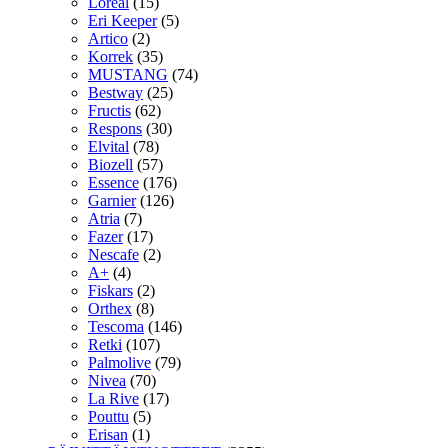
Loreal
(15)
Eri Keeper
(5)
Artico
(2)
Korrek
(35)
MUSTANG
(74)
Bestway
(25)
Fructis
(62)
Respons
(30)
Elvital
(78)
Biozell
(57)
Essence
(176)
Garnier
(126)
Atria
(7)
Fazer
(17)
Nescafe
(2)
A+
(4)
Fiskars
(2)
Orthex
(8)
Tescoma
(146)
Retki
(107)
Palmolive
(79)
Nivea
(70)
La Rive
(17)
Pouttu
(5)
Erisan
(1)