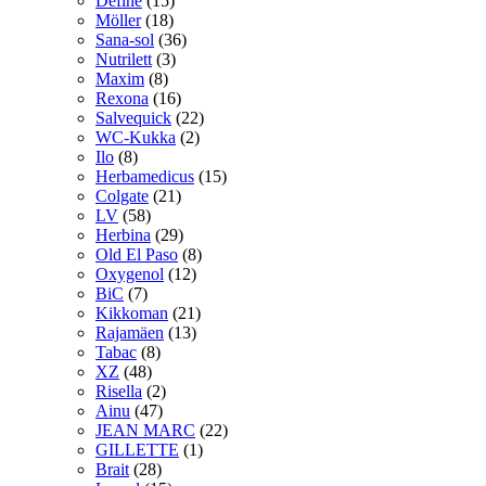
Define
(15)
Möller
(18)
Sana-sol
(36)
Nutrilett
(3)
Maxim
(8)
Rexona
(16)
Salvequick
(22)
WC-Kukka
(2)
Ilo
(8)
Herbamedicus
(15)
Colgate
(21)
LV
(58)
Herbina
(29)
Old El Paso
(8)
Oxygenol
(12)
BiC
(7)
Kikkoman
(21)
Rajamäen
(13)
Tabac
(8)
XZ
(48)
Risella
(2)
Ainu
(47)
JEAN MARC
(22)
GILLETTE
(1)
Brait
(28)