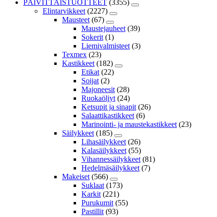
PÄIVITTÄISTUOTTEET
(3355)
Elintarvikkeet
(2227)
Mausteet
(67)
Maustejauheet
(39)
Sokerit
(1)
Liemivalmisteet
(3)
Texmex
(23)
Kastikkeet
(182)
Etikat
(22)
Soijat
(2)
Majoneesit
(28)
Ruokaöljyt
(24)
Ketsupit ja sinapit
(26)
Salaattikastikkeet
(6)
Marinointi- ja maustekastikkeet
(23)
Säilykkeet
(185)
Lihasäilykkeet
(26)
Kalasäilykkeet
(55)
Vihannessäilykkeet
(81)
Hedelmäsäilykkeet
(7)
Makeiset
(566)
Suklaat
(173)
Karkit
(221)
Purukumit
(55)
Pastillit
(93)