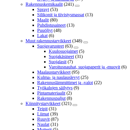
Rakennuskemikaalit
(241)
Sprayt
(53)
Silikonit ja tiivistysmassat
(13)
Maalit
(80)
Puhdistusaineet
(13)
Puuöljyt
(48)
Lakat
(6)
Muut rakennustarvikkeet
(348)
Suojavarusteet
(63)
Kuulosuojaimet
(5)
Suojakäsineet
(31)
Suojalasit
(7)
Varoitusnauhat, suojapaperit ja -muovit
(6)
Maalaustarvikkeet
(95)
Kulma- ja naulauslevyt
(25)
Rakennuslämmittimet ja -valot
(22)
Työkalujen säilytys
(9)
Pintamateriaalit
(2)
Rakennuspaljut
(8)
Kiinnitystarvikkeet
(321)
Teipit
(31)
Liimat
(39)
Ruuvit
(87)
Naulat
(31)
Mutterit
(5)