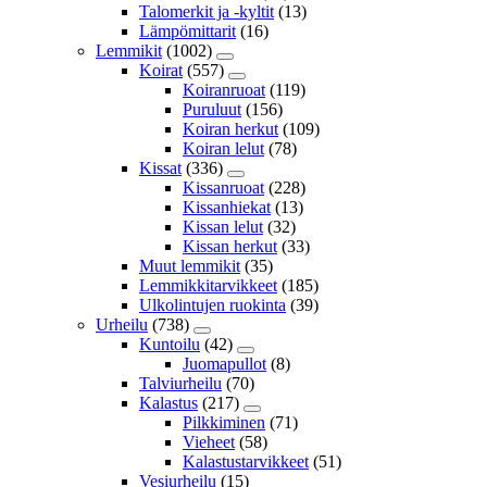
Talomerkit ja -kyltit
(13)
Lämpömittarit
(16)
Lemmikit
(1002)
Koirat
(557)
Koiranruoat
(119)
Puruluut
(156)
Koiran herkut
(109)
Koiran lelut
(78)
Kissat
(336)
Kissanruoat
(228)
Kissanhiekat
(13)
Kissan lelut
(32)
Kissan herkut
(33)
Muut lemmikit
(35)
Lemmikkitarvikkeet
(185)
Ulkolintujen ruokinta
(39)
Urheilu
(738)
Kuntoilu
(42)
Juomapullot
(8)
Talviurheilu
(70)
Kalastus
(217)
Pilkkiminen
(71)
Vieheet
(58)
Kalastustarvikkeet
(51)
Vesiurheilu
(15)