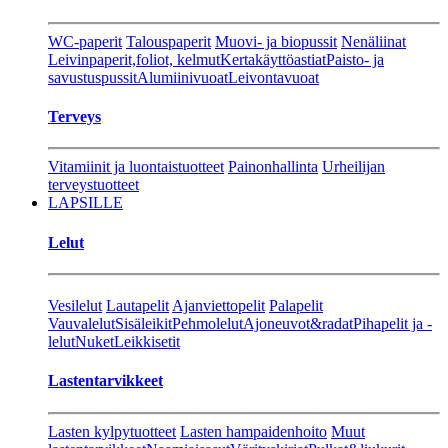
WC-paperit
Talouspaperit
Muovi- ja biopussit
Nenäliinat
Leivinpaperit,foliot, kelmut
Kertakäyttöastiat
Paisto- ja
savustuspussit
Alumiinivuoat
Leivontavuoat
Terveys
Vitamiinit ja luontaistuotteet
Painonhallinta
Urheilijan
terveystuotteet
LAPSILLE
Lelut
Vesilelut
Lautapelit
Ajanviettopelit
Palapelit
Vauvalelut
Sisäleikit
Pehmolelut
Ajoneuvot&radat
Pihapelit ja -
lelut
Nuket
Leikkisetit
Lastentarvikkeet
Lasten kylpytuotteet
Lasten hampaidenhoito
Muut