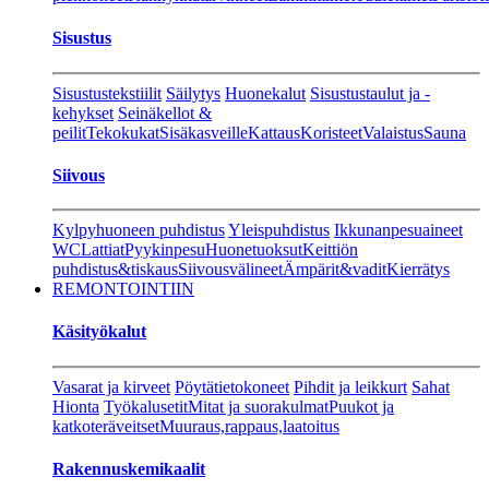
Sisustus
Sisustustekstiilit
Säilytys
Huonekalut
Sisustustaulut ja -
kehykset
Seinäkellot &
peilit
Tekokukat
Sisäkasveille
Kattaus
Koristeet
Valaistus
Sauna
Siivous
Kylpyhuoneen puhdistus
Yleispuhdistus
Ikkunanpesuaineet
WC
Lattiat
Pyykinpesu
Huonetuoksut
Keittiön
puhdistus&tiskaus
Siivousvälineet
Ämpärit&vadit
Kierrätys
REMONTOINTIIN
Käsityökalut
Vasarat ja kirveet
Pöytätietokoneet
Pihdit ja leikkurt
Sahat
Hionta
Työkalusetit
Mitat ja suorakulmat
Puukot ja
katkoteräveitset
Muuraus,rappaus,laatoitus
Rakennuskemikaalit