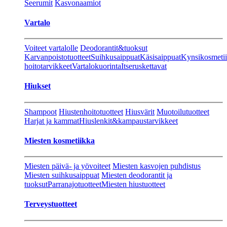
Seerumit
Kasvonaamiot
Vartalo
Voiteet vartalolle
Deodorantit&tuoksut
Karvanpoistotuotteet
Suihkusaippuat
Käsisaippuat
Kynsikosmeti
hoitotarvikkeet
Vartalokuorinta
Itseruskettavat
Hiukset
Shampoot
Hiustenhoitotuotteet
Hiusvärit
Muotoilutuotteet
Harjat ja kammat
Hiuslenkit&kampaustarvikkeet
Miesten kosmetiikka
Miesten päivä- ja yövoiteet
Miesten kasvojen puhdistus
Miesten suihkusaippuat
Miesten deodorantit ja
tuoksut
Parranajotuotteet
Miesten hiustuotteet
Terveystuotteet