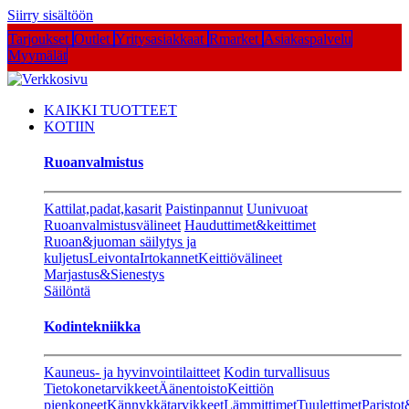
Siirry sisältöön
Tarjoukset
Outlet
Yritysasiakkaat
Rmarket
Asiakaspalvelu
Myymälät
KAIKKI TUOTTEET
KOTIIN
Ruoanvalmistus
Kattilat,padat,kasarit
Paistinpannut
Uunivuoat
Ruoanvalmistusvälineet
Hauduttimet&keittimet
Ruoan&juoman säilytys ja
kuljetus
Leivonta
Irtokannet
Keittiövälineet
Marjastus&Sienestys
Säilöntä
Kodintekniikka
Kauneus- ja hyvinvointilaitteet
Kodin turvallisuus
Tietokonetarvikkeet
Äänentoisto
Keittiön
pienkoneet
Kännykkätarvikkeet
Lämmittimet
Tuulettimet
Paristot