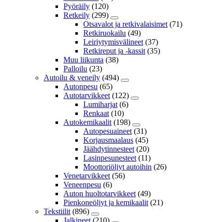
Pyöräily
(120)
Retkeily
(299)
Otsavalot ja retkivalaisimet
(71)
Retkiruokailu
(49)
Leiriytymisvälineet
(37)
Retkireput ja -kassit
(35)
Muu liikunta
(38)
Palloilu
(23)
Autoilu & veneily
(494)
Autonpesu
(65)
Autotarvikkeet
(122)
Lumiharjat
(6)
Renkaat
(10)
Autokemikaalit
(198)
Autopesuaineet
(31)
Korjausmaalaus
(45)
Jäähdytinnesteet
(20)
Lasinpesunesteet
(11)
Moottoriöljyt autoihin
(26)
Venetarvikkeet
(56)
Veneenpesu
(6)
Auton huoltotarvikkeet
(49)
Pienkoneöljyt ja kemikaalit
(21)
Tekstiilit
(896)
Jalkineet
(210)