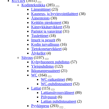
KOTIIN
(3931)
Kodintekniikka
(285)
Lämmittimet
(23)
Kauneus- ja hyvinvointilaitteet
(38)
Äänentoisto
(30)
Keittiön pienkoneet
(36)
Kännykkätarvikkeet
(53)
Paristot ja varavirrat
(31)
Tuulettimet
(18)
Imurit ja pesurit
(9)
Kodin turvallisuus
(16)
Tietokonetarvikkeet
(4)
Älykellot
(4)
Siivous
(1197)
Kylpyhuoneen puhdistus
(57)
Yleispuhdistus
(122)
Ikkunanpesuaineet
(21)
WC
(164)
WC-raikastimet
(98)
WC-puhdistusaineet
(52)
Lattiat
(115)
Lattiansiivousvälineet
(89)
Pölypussit
(6)
Lattian puhdistusaineet
(2)
Pyykinpesu
(293)