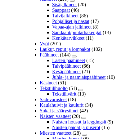
Sisäjalkineet
(20)
Saappaat
(46)
Talvijalkineet
(86)
Pohjalliset ja nastat
(17)
Vapaa-ajan jalkineet
(8)
Sandaalit/puutarhakengät
(13)
Kenkätarvikkeet
(11)
Vyöt
(201)
Laukut, reput ja lompakot
(102)
Päähineet
(144)
Lasten päähineet
(15)
Talvipäähineet
(66)
Kesäpäähineet
(21)
Juhla- ja naamiaispäähineet
(10)
Käsineet
(51)
Tekstiilihuolto
(51)
Tekstiilivärit
(13)
Sadevarusteet
(18)
Kaulahuivit ja kaulurit
(34)
Sukat ja säärystimet
(42)
Naisten vaatteet
(20)
Naisten housut ja leggingsit
(9)
Naisten paidat ja puserot
(15)
Miesten vaatteet
(28)
Miesten housut
(8)