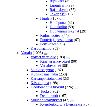
Ripsivärit
(45)
Luomivärit
(38)
Rajauskynät
(57)
Tekoripset
(16)
Huulet
(187)
Huulipunat
(42)
Huulikiillot
(59)
Huultenrajauskynät
(29)
Kulmatuotteet
(44)
Puuterit ja poskipunat
(67)
Peitevoiteet
(45)
Kasvonaamiot
(59)
Vartalo
(1096)
Voiteet vartalolle
(183)
Käsi- ja jalkavoiteet
(90)
Vartalovoiteet
(86)
Suihkusaippuat
(187)
Kynsikosmetiikka
(250)
Karvanpoistotuotteet
(23)
Käsisaippua
(198)
Deodorantit ja tuoksut
(226)
Tuoksut
(62)
Deodorantit
(167)
Muut hoitotarvikkeet
(42)
Kynsileikkurit ja kynsisakset
(8)