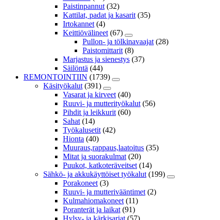
Paistinpannut
(32)
Kattilat, padat ja kasarit
(35)
Irtokannet
(4)
Keittiövälineet
(67)
Pullon- ja tölkinavaajat
(28)
Paistomittarit
(8)
Marjastus ja sienestys
(37)
Säilöntä
(44)
REMONTOINTIIN
(1739)
Käsityökalut
(391)
Vasarat ja kirveet
(40)
Ruuvi- ja mutterityökalut
(56)
Pihdit ja leikkurit
(60)
Sahat
(14)
Työkalusetit
(42)
Hionta
(40)
Muuraus,rappaus,laatoitus
(35)
Mitat ja suorakulmat
(20)
Puukot, katkoteräveitset
(14)
Sähkö- ja akkukäyttöiset työkalut
(199)
Porakoneet
(3)
Ruuvi- ja mutterivääntimet
(2)
Kulmahiomakoneet
(11)
Poranterät ja laikat
(91)
Hylsy- ja kärkisarjat
(57)