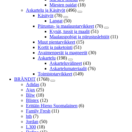
Miesten paidat
(18)
Askartelu ja Käsityöt
(496)
Käsityöt
(78)
Langat
(50)
Piirustus- ja maalaustarvikkeet
(70)
Kynät, tussit ja maalit
(51)
Maalauspohjat ja piirustuslehtiöt
(11)
Muut pientarvikkeet
(15)
Kortit ja paketointi
(51)
Avaimenperät ja magneetit
(30)
Askartelu
(198)
Askarteluvälineet
(43)
Askartelumateriaalit
(76)
Toimistotarvikkeet
(149)
BRÄNDIT
(1768)
Adidas
(3)
Ajax
(25)
Bliw
(18)
Blistex
(12)
Erittäin Hieno Suomalainen
(6)
Family Fresh
(11)
hth
(7)
Jordan
(50)
L300
(18)