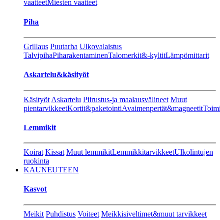
vaatteet
Miesten vaatteet
Piha
Grillaus
Puutarha
Ulkovalaistus
Talvipiha
Piharakentaminen
Talomerkit&-kyltit
Lämpömittarit
Askartelu&käsityöt
Käsityöt
Askartelu
Piirustus-ja maalausvälineet
Muut
pientarvikkeet
Kortit&paketointi
Avaimenpertät&magneetit
Toimi
Lemmikit
Koirat
Kissat
Muut lemmikit
Lemmikkitarvikkeet
Ulkolintujen
ruokinta
KAUNEUTEEN
Kasvot
Meikit
Puhdistus
Voiteet
Meikkisiveltimet&muut tarvikkeet