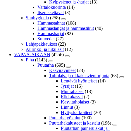
Kylpysienet ja -harjat
(13)
Vartalokuorinta
(14)
Itseruskettavat
(3)
Suuhygienia
(258)
Hammastahnat
(108)
Hammaslangat ja hammastikut
(40)
Hammasharjat
(82)
Suuvedet
(27)
Lahjapakkaukset
(22)
Aurinko- ja lukulasit
(12)
VAPAA-AIKAAN
(4556)
Piha
(1143)
Puutarha
(695)
Kasviravinteet
(23)
Tuholais- ja rikkakasvientorjunta
(68)
Lentävät hyönteiset
(14)
Jyrsijät
(15)
Muurahaiset
(13)
Rikkakasvit
(2)
Kasvituholaiset
(3)
Linnut
(3)
Hyttyskarkoitteet
(20)
Puutarhatyökalut
(100)
Puutarhakalusteet ja kastelu
(196)
Puutarhan paineruiskut ja -