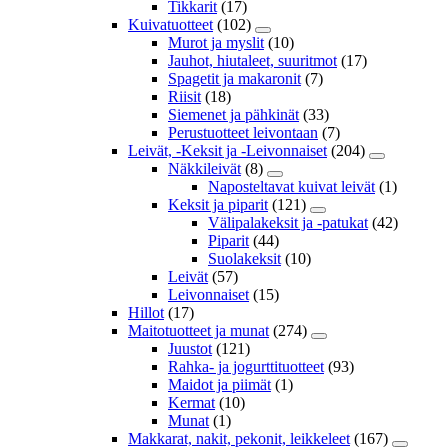
Tikkarit
(17)
Kuivatuotteet
(102)
Murot ja myslit
(10)
Jauhot, hiutaleet, suuritmot
(17)
Spagetit ja makaronit
(7)
Riisit
(18)
Siemenet ja pähkinät
(33)
Perustuotteet leivontaan
(7)
Leivät, -Keksit ja -Leivonnaiset
(204)
Näkkileivät
(8)
Naposteltavat kuivat leivät
(1)
Keksit ja piparit
(121)
Välipalakeksit ja -patukat
(42)
Piparit
(44)
Suolakeksit
(10)
Leivät
(57)
Leivonnaiset
(15)
Hillot
(17)
Maitotuotteet ja munat
(274)
Juustot
(121)
Rahka- ja jogurttituotteet
(93)
Maidot ja piimät
(1)
Kermat
(10)
Munat
(1)
Makkarat, nakit, pekonit, leikkeleet
(167)