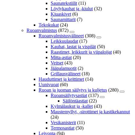
Saunatekstiilit
(11)
Löylykauhat ja -kiulut
(32)
Kiuaskivet
(6)
Saunamittarit
(7)
Tekokukat
(24)
Ruoanvalmistus
(872)
Ruoanvalmistusvälineet
(308)
Leikkuulaudat
(17)
Kauhat, lastat ja vispilät
(50)
Raastimet, leikkurit ja viipaloijat
(40)
Mitta-astiat
(20)
Veitset
(43)
Jääpalamuotit
(2)
Grillausvälineet
(18)
Hauduttimet ja keittimet
(14)
Uunivuoat
(60)
Ruoan ja juoman säilytys ja kuljetus
(280)
Ruoansäilytysastiat
(137)
Säilöntäastiat
(22)
Kylmälaukut ja -kallet
(43)
Maustemyllyt, -sirottimet ja kastikekannut
(24)
Vesikanisterit
(11)
Termosastiat
(50)
Leivonta
(94)