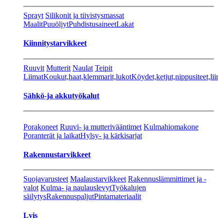
Sprayt
Silikonit ja tiivistysmassat
Maalit
Puuöljyt
Puhdistusaineet
Lakat
Kiinnitystarvikkeet
Ruuvit
Mutterit
Naulat
Teipit
Liimat
Koukut,haat,klemmarit,lukot
Köydet,ketjut,nippusiteet,lii
Sähkö-ja akkutyökalut
Porakoneet
Ruuvi- ja mutterivääntimet
Kulmahiomakone
Poranterät ja laikat
Hylsy- ja kärkisarjat
Rakennustarvikkeet
Suojavarusteet
Maalaustarvikkeet
Rakennuslämmittimet ja -
valot
Kulma- ja naulauslevyt
Työkalujen
säilytys
Rakennuspaljut
Pintamateriaalit
Lvis