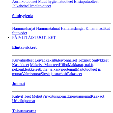
Aurinkotuotteet
Muut hygieniatuotteet
Ensiaputuotteet
Jalkahoito
Urheiluvoiteet
Suuhygienia
Hammasharjat
Hammastahnat
Hammaslangat & hammastikut
Suuvedet
PÄIVITTÄISTUOTTEET
Elintarvikkeet
Kuivatuotteet
Leivät,keksit&leivonnaiset
Texmex
Säilykkeet
Kastikkeet
Makeiset
Mausteet
Hillot
Makkarat, nakit,
pekonit,leikkeleet
Liha- ja kasviproteiinit
Maitotuotteet ja
munat
Valmisruoat
Sipsit ja snacksit
Pakasteet
Juomat
Kahvit
Teet
Mehut
Virvoitusjuomat
Energiajuomat
Kaakaot
Urheilujuomat
Taloustavarat