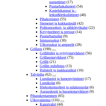
sumuttimet
(17)
Puutarhakalusteet
(54)
Kastelukannut ja -
letkut&letkuliittimet
(48)
Pihakoristeet
(55)
Siemenet ja kukkasipulit
(42)
Polttomoottori- ja sähkötyökalut
(22)
Kevytpeitteet ja pressut
(14)
Puutarhamullat
(9)
Istutusruukut
(30)
Ulkoruukut ja amppelit
(28)
Grillaus
(190)
Grillihiilet ja sytytystarvikkeet
(56)
Grillaustarvikkeet
(75)
Grillit
(21)
Grillin puhdistus
(13)
Halsterit ja makkaratikut
(16)
Talvipiha
(62)
Lumilapiot ja lumentyöntimet
(17)
Lumikolat
(6)
Hiekoitustuotteet ja sulatussuolat
(6)
Aurauskepit ja huomiotarvikkeet
(9)
Piharakentaminen
(65)
Ulkovalaistus
(116)
Kausivalot
(44)