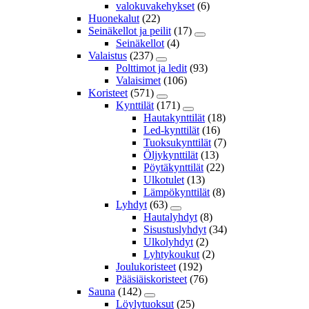
valokuvakehykset
(6)
Huonekalut
(22)
Seinäkellot ja peilit
(17)
Seinäkellot
(4)
Valaistus
(237)
Polttimot ja ledit
(93)
Valaisimet
(106)
Koristeet
(571)
Kynttilät
(171)
Hautakynttilät
(18)
Led-kynttilät
(16)
Tuoksukynttilät
(7)
Öljykynttilät
(13)
Pöytäkynttilät
(22)
Ulkotulet
(13)
Lämpökynttilät
(8)
Lyhdyt
(63)
Hautalyhdyt
(8)
Sisustuslyhdyt
(34)
Ulkolyhdyt
(2)
Lyhtykoukut
(2)
Joulukoristeet
(192)
Pääsiäiskoristeet
(76)
Sauna
(142)
Löylytuoksut
(25)