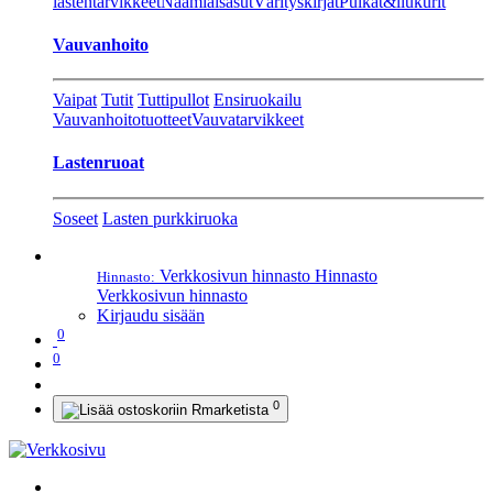
lastentarvikkeet
Naamiaisasut
Värityskirjat
Pulkat&liukurit
Vauvanhoito
Vaipat
Tutit
Tuttipullot
Ensiruokailu
Vauvanhoitotuotteet
Vauvatarvikkeet
Lastenruoat
Soseet
Lasten purkkiruoka
Verkkosivun hinnasto
Hinnasto
Hinnasto:
Verkkosivun hinnasto
Kirjaudu sisään
0
0
0