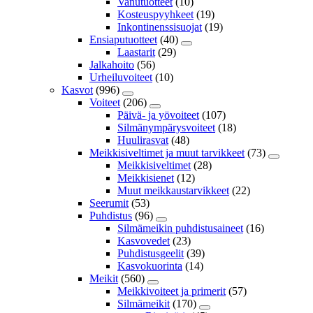
Vanutuotteet
(10)
Kosteuspyyhkeet
(19)
Inkontinenssisuojat
(19)
Ensiaputuotteet
(40)
Laastarit
(29)
Jalkahoito
(56)
Urheiluvoiteet
(10)
Kasvot
(996)
Voiteet
(206)
Päivä- ja yövoiteet
(107)
Silmänympärysvoiteet
(18)
Huulirasvat
(48)
Meikkisiveltimet ja muut tarvikkeet
(73)
Meikkisiveltimet
(28)
Meikkisienet
(12)
Muut meikkaustarvikkeet
(22)
Seerumit
(53)
Puhdistus
(96)
Silmämeikin puhdistusaineet
(16)
Kasvovedet
(23)
Puhdistusgeelit
(39)
Kasvokuorinta
(14)
Meikit
(560)
Meikkivoiteet ja primerit
(57)
Silmämeikit
(170)