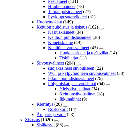
Pesuaineet
(131)
Huuhteluaineet
(78)
Tahranpoistoaineet
(27)
Pyykinpesutarvikkeet
(31)
Huonetuoksut
(149)
Keittiön puhdistus ja tiskaus
(162)
Käsitiskiaineet
(34)
Keittiön puhdistusaineet
(36)
Konetiskiaine
(49)
Keittiönsiivousvälineet
(43)
Hankaussienet ja teräsvillat
(14)
Tiskiharjat
(11)
Siivousvälineet
(204)
suojakäsineet siivoukseen
(22)
WC- ja kylpyhuoneen siivousvälineet
(38)
Ikkunanpuhdistusvälineet
(26)
Pölyhuiskat ja siivousliinat
(64)
Yleissiivousliinat
(34)
Keittiönsiivousliinat
(18)
Ikkunaliinat
(9)
Kierrätys
(20)
Roskakorit
(14)
Ämpärit ja vadit
(53)
Sisustus
(1620)
Sisäkasvit
(86)