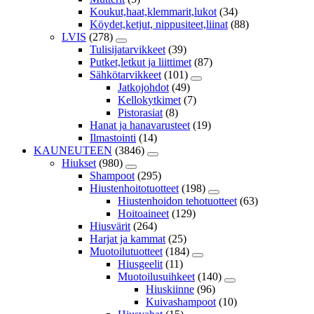
Koukut,haat,klemmarit,lukot
(34)
Köydet,ketjut, nippusiteet,liinat
(88)
LVIS
(278)
Tulisijatarvikkeet
(39)
Putket,letkut ja liittimet
(87)
Sähkötarvikkeet
(101)
Jatkojohdot
(49)
Kellokytkimet
(7)
Pistorasiat
(8)
Hanat ja hanavarusteet
(19)
Ilmastointi
(14)
KAUNEUTEEN
(3846)
Hiukset
(980)
Shampoot
(295)
Hiustenhoitotuotteet
(198)
Hiustenhoidon tehotuotteet
(63)
Hoitoaineet
(129)
Hiusvärit
(264)
Harjat ja kammat
(25)
Muotoilutuotteet
(184)
Hiusgeelit
(11)
Muotoilusuihkeet
(140)
Hiuskiinne
(96)
Kuivashampoot
(10)