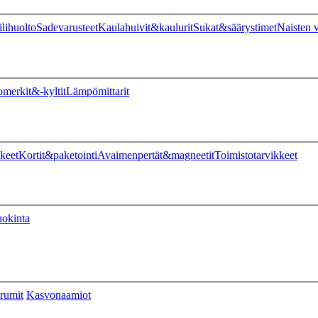
ilihuolto
Sadevarusteet
Kaulahuivit&kaulurit
Sukat&säärystimet
Naisten v
omerkit&-kyltit
Lämpömittarit
keet
Kortit&paketointi
Avaimenpertät&magneetit
Toimistotarvikkeet
uokinta
rumit
Kasvonaamiot