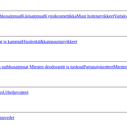
hkusaippuat
Käsisaippuat
Kynsikosmetiikka
Muut hoitotarvikkeet
Vartalo
at ja kammat
Hiuslenkit&kampaustarvikkeet
 suihkusaippuat
Miesten deodorantit ja tuoksut
Parranajotuotteet
Miesten
to
Urheiluvoiteet
uuvedet