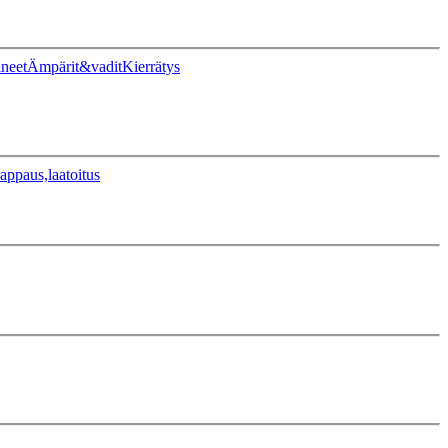
ineet
Ämpärit&vadit
Kierrätys
appaus,laatoitus