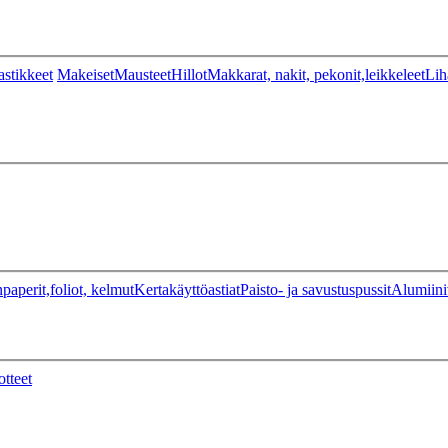
stikkeet
Makeiset
Mausteet
Hillot
Makkarat, nakit, pekonit,leikkeleet
Lih
paperit,foliot, kelmut
Kertakäyttöastiat
Paisto- ja savustuspussit
Alumiini
otteet