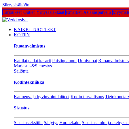
Siirry sisältöön
Tarjoukset
Outlet
Yritysasiakkaat
Rmarket
Asiakaspalvelu
Myymälä
KAIKKI TUOTTEET
KOTIIN
Ruoanvalmistus
Kattilat,padat,kasarit
Paistinpannut
Uunivuoat
Ruoanvalmistusv
Marjastus&Sienestys
Säilöntä
Kodintekniikka
Kauneus- ja hyvinvointilaitteet
Kodin turvallisuus
Tietokonetar
Sisustus
Sisustustekstiilit
Säilytys
Huonekalut
Sisustustaulut ja -kehykse