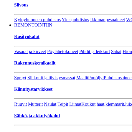
Siivous
Kylpyhuoneen puhdistus
Yleispuhdistus
Ikkunanpesuaineet
W
REMONTOINTIIN
Käsityökalut
Vasarat ja kirveet
Pöytätietokoneet
Pihdit ja leikkurt
Sahat
Hion
Rakennuskemikaalit
Sprayt
Silikonit ja tiivistysmassat
Maalit
Puuöljyt
Puhdistusainee
Kiinnitystarvikkeet
Ruuvit
Mutterit
Naulat
Teipit
Liimat
Koukut,haat,klemmarit,luk
Sähkö-ja akkutyökalut