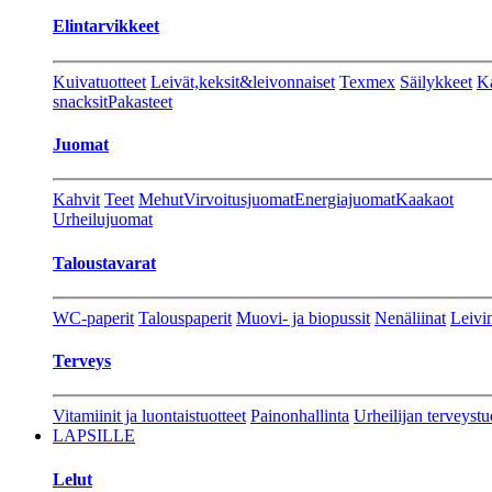
Elintarvikkeet
Kuivatuotteet
Leivät,keksit&leivonnaiset
Texmex
Säilykkeet
Ka
snacksit
Pakasteet
Juomat
Kahvit
Teet
Mehut
Virvoitusjuomat
Energiajuomat
Kaakaot
Urheilujuomat
Taloustavarat
WC-paperit
Talouspaperit
Muovi- ja biopussit
Nenäliinat
Leivin
Terveys
Vitamiinit ja luontaistuotteet
Painonhallinta
Urheilijan terveystu
LAPSILLE
Lelut