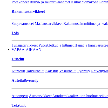
Porakoneet
Ruuvi- ja mutterivääntimet
Kulmahiomakone
Porant
Rakennustarvikkeet
Suojavarusteet
Maalaustarvikkeet
Rakennuslämmittimet ja -val
Lvis
Tulisijatarvikkeet
Putket,letkut ja liittimet
Hanat ja hanavarustee
VAPAA-AIKAAN
Urheilu
Kuntoilu
Talviurheilu
Kalastus
Vesiurheilu
Pyöräily
Retkeily
Mu
Autoilu&veneily
Autonpesu
Autotarvikkeet
Autokemikaalit
Auton huoltotarvikke
Tekstiilit