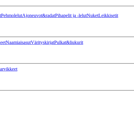
t
Pehmolelut
Ajoneuvot&radat
Pihapelit ja -lelut
Nuket
Leikkisetit
eet
Naamiaisasut
Värityskirjat
Pulkat&liukurit
arvikkeet