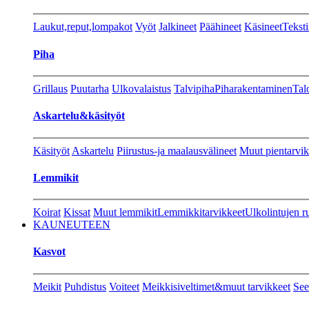
Laukut,reput,lompakot
Vyöt
Jalkineet
Päähineet
Käsineet
Teksti
Piha
Grillaus
Puutarha
Ulkovalaistus
Talvipiha
Piharakentaminen
Tal
Askartelu&käsityöt
Käsityöt
Askartelu
Piirustus-ja maalausvälineet
Muut pientarvik
Lemmikit
Koirat
Kissat
Muut lemmikit
Lemmikkitarvikkeet
Ulkolintujen r
KAUNEUTEEN
Kasvot
Meikit
Puhdistus
Voiteet
Meikkisiveltimet&muut tarvikkeet
See