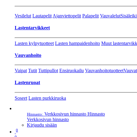
Vesilelut
Lautapelit
Ajanviettopelit
Palapelit
Vauvalelut
Sisäleiki
Lastentarvikkeet
Lasten kylpytuotteet
Lasten hampaidenhoito
Muut lastentarvikk
Vauvanhoito
Vaipat
Tutit
Tuttipullot
Ensiruokailu
Vauvanhoitotuotteet
Vauvat
Lastenruoat
Soseet
Lasten purkkiruoka
Verkkosivun hinnasto
Hinnasto
Hinnasto:
Verkkosivun hinnasto
Kirjaudu sisään
0
0