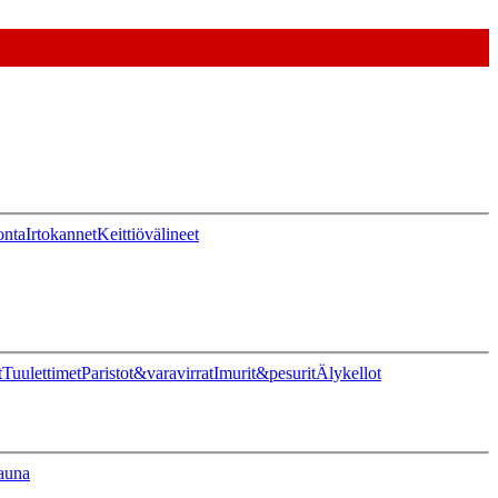
onta
Irtokannet
Keittiövälineet
t
Tuulettimet
Paristot&varavirrat
Imurit&pesurit
Älykellot
auna