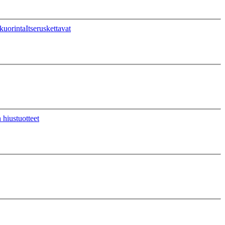
kuorinta
Itseruskettavat
 hiustuotteet