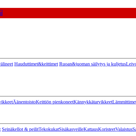
t
älineet
Hauduttimet&keittimet
Ruoan&juoman säilytys ja kuljetus
Leiv
vikkeet
Äänentoisto
Keittiön pienkoneet
Kännykkätarvikkeet
Lämmittime
t
Seinäkellot & peilit
Tekokukat
Sisäkasveille
Kattaus
Koristeet
Valaistus
S