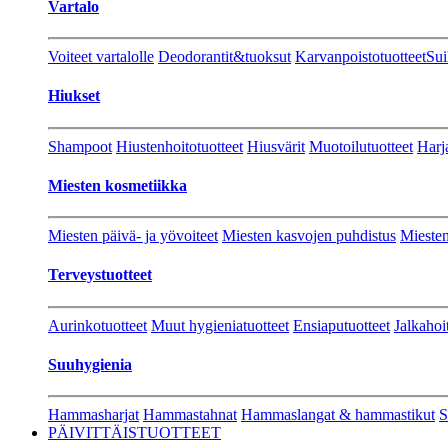
Vartalo
Voiteet vartalolle
Deodorantit&tuoksut
Karvanpoistotuotteet
Sui
Hiukset
Shampoot
Hiustenhoitotuotteet
Hiusvärit
Muotoilutuotteet
Harj
Miesten kosmetiikka
Miesten päivä- ja yövoiteet
Miesten kasvojen puhdistus
Miesten
Terveystuotteet
Aurinkotuotteet
Muut hygieniatuotteet
Ensiaputuotteet
Jalkahoi
Suuhygienia
Hammasharjat
Hammastahnat
Hammaslangat & hammastikut
S
PÄIVITTÄISTUOTTEET