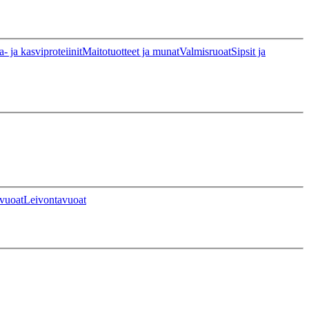
a- ja kasviproteiinit
Maitotuotteet ja munat
Valmisruoat
Sipsit ja
vuoat
Leivontavuoat