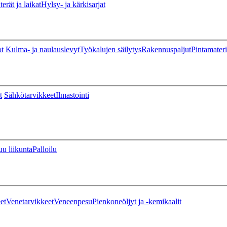
erät ja laikat
Hylsy- ja kärkisarjat
ot
Kulma- ja naulauslevyt
Työkalujen säilytys
Rakennuspaljut
Pintamateri
t
Sähkötarvikkeet
Ilmastointi
u liikunta
Palloilu
et
Venetarvikkeet
Veneenpesu
Pienkoneöljyt ja -kemikaalit