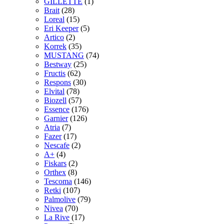
GILLETTE
(1)
Brait
(28)
Loreal
(15)
Eri Keeper
(5)
Artico
(2)
Korrek
(35)
MUSTANG
(74)
Bestway
(25)
Fructis
(62)
Respons
(30)
Elvital
(78)
Biozell
(57)
Essence
(176)
Garnier
(126)
Atria
(7)
Fazer
(17)
Nescafe
(2)
A+
(4)
Fiskars
(2)
Orthex
(8)
Tescoma
(146)
Retki
(107)
Palmolive
(79)
Nivea
(70)
La Rive
(17)