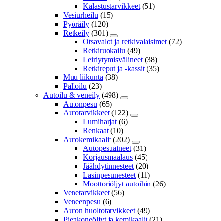
Kalastustarvikkeet
(51)
Vesiurheilu
(15)
Pyöräily
(120)
Retkeily
(301)
Otsavalot ja retkivalaisimet
(72)
Retkiruokailu
(49)
Leiriytymisvälineet
(38)
Retkireput ja -kassit
(35)
Muu liikunta
(38)
Palloilu
(23)
Autoilu & veneily
(498)
Autonpesu
(65)
Autotarvikkeet
(122)
Lumiharjat
(6)
Renkaat
(10)
Autokemikaalit
(202)
Autopesuaineet
(31)
Korjausmaalaus
(45)
Jäähdytinnesteet
(20)
Lasinpesunesteet
(11)
Moottoriöljyt autoihin
(26)
Venetarvikkeet
(56)
Veneenpesu
(6)
Auton huoltotarvikkeet
(49)
Pienkoneöljyt ja kemikaalit
(21)