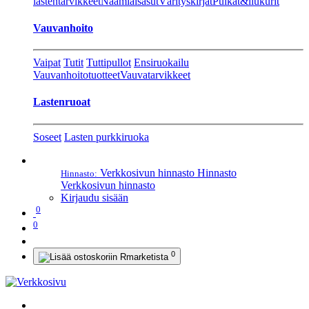
lastentarvikkeet
Naamiaisasut
Värityskirjat
Pulkat&liukurit
Vauvanhoito
Vaipat
Tutit
Tuttipullot
Ensiruokailu
Vauvanhoitotuotteet
Vauvatarvikkeet
Lastenruoat
Soseet
Lasten purkkiruoka
Verkkosivun hinnasto
Hinnasto
Hinnasto:
Verkkosivun hinnasto
Kirjaudu sisään
0
0
0