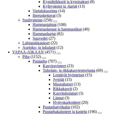
Kynsileikkurit ja kynsisakset
(8)
Kylpysienet ja -harjat
(13)
Vartalokuorinta
(14)
Itseruskettavat
(3)
Suuhygienia
(258)
Hammastahnat
(108)
Hammaslangat ja hammastikut
(40)
Hammasharjat
(82)
Suuvedet
(27)
Lahjapakkaukset
(22)
Aurinko- ja lukulasit
(12)
VAPAA-AIKAAN
(4571)
Piha
(1152)
Puutarha
(707)
Kasviravinteet
(23)
Tuholais- ja rikkakasvientorjunta
(69)
Lentävät hyönteiset
(15)
Jyrsijät
(15)
Muurahaiset
(13)
Rikkakasvit
(2)
Kasvituholaiset
(3)
Linnut
(3)
Hyttyskarkoitteet
(20)
Puutarhatyökalut
(102)
Puutarhakalusteet ja kastelu
(196)