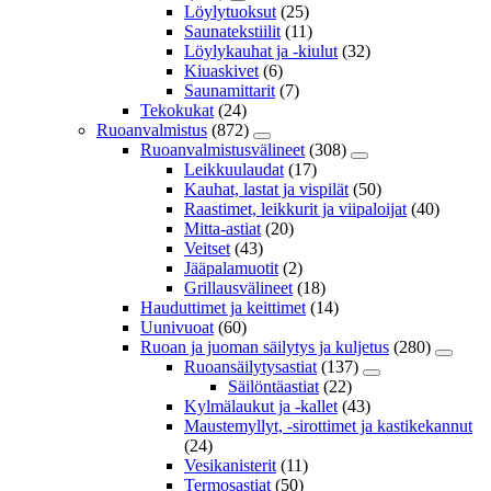
Löylytuoksut
(25)
Saunatekstiilit
(11)
Löylykauhat ja -kiulut
(32)
Kiuaskivet
(6)
Saunamittarit
(7)
Tekokukat
(24)
Ruoanvalmistus
(872)
Ruoanvalmistusvälineet
(308)
Leikkuulaudat
(17)
Kauhat, lastat ja vispilät
(50)
Raastimet, leikkurit ja viipaloijat
(40)
Mitta-astiat
(20)
Veitset
(43)
Jääpalamuotit
(2)
Grillausvälineet
(18)
Hauduttimet ja keittimet
(14)
Uunivuoat
(60)
Ruoan ja juoman säilytys ja kuljetus
(280)
Ruoansäilytysastiat
(137)
Säilöntäastiat
(22)
Kylmälaukut ja -kallet
(43)
Maustemyllyt, -sirottimet ja kastikekannut
(24)
Vesikanisterit
(11)
Termosastiat
(50)