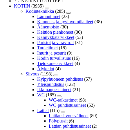
KAIKKI TUOTTEET
KOTIIN
(3935)
Kodintekniikka
(285)
Lämmittimet
(23)
Kauneus- ja hyvinvointilaitteet
(38)
Äänentoisto
(30)
Keittiön pienkoneet
(36)
Kännykkätarvikkeet
(53)
Paristot ja varavirrat
(31)
Tuulettimet
(18)
Imurit ja pesurit
(9)
Kodin turvallisuus
(16)
Tietokonetarvikkeet
(4)
Älykellot
(4)
Siivous
(1198)
Kylpyhuoneen puhdistus
(57)
Yleispuhdistus
(122)
Ikkunanpesuaineet
(21)
WC
(165)
WC-raikastimet
(98)
WC-puhdistusaineet
(52)
Lattiat
(115)
Lattiansiivousvälineet
(89)
Pölypussit
(6)
Lattian puhdistusaineet
(2)