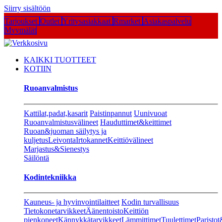
Siirry sisältöön
Tarjoukset
Outlet
Yritysasiakkaat
Rmarket
Asiakaspalvelu
Myymälät
KAIKKI TUOTTEET
KOTIIN
Ruoanvalmistus
Kattilat,padat,kasarit
Paistinpannut
Uunivuoat
Ruoanvalmistusvälineet
Hauduttimet&keittimet
Ruoan&juoman säilytys ja
kuljetus
Leivonta
Irtokannet
Keittiövälineet
Marjastus&Sienestys
Säilöntä
Kodintekniikka
Kauneus- ja hyvinvointilaitteet
Kodin turvallisuus
Tietokonetarvikkeet
Äänentoisto
Keittiön
pienkoneet
Kännykkätarvikkeet
Lämmittimet
Tuulettimet
Paristot