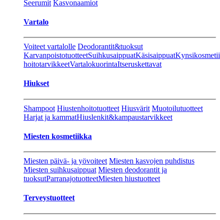
Seerumit
Kasvonaamiot
Vartalo
Voiteet vartalolle
Deodorantit&tuoksut
Karvanpoistotuotteet
Suihkusaippuat
Käsisaippuat
Kynsikosmeti
hoitotarvikkeet
Vartalokuorinta
Itseruskettavat
Hiukset
Shampoot
Hiustenhoitotuotteet
Hiusvärit
Muotoilutuotteet
Harjat ja kammat
Hiuslenkit&kampaustarvikkeet
Miesten kosmetiikka
Miesten päivä- ja yövoiteet
Miesten kasvojen puhdistus
Miesten suihkusaippuat
Miesten deodorantit ja
tuoksut
Parranajotuotteet
Miesten hiustuotteet
Terveystuotteet