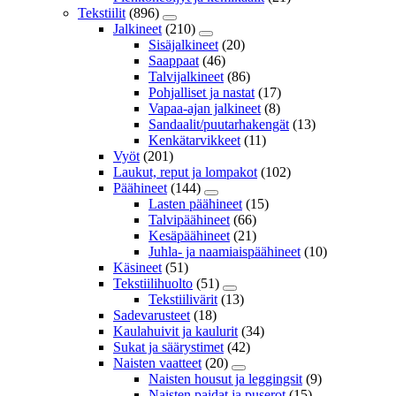
Tekstiilit
(896)
Jalkineet
(210)
Sisäjalkineet
(20)
Saappaat
(46)
Talvijalkineet
(86)
Pohjalliset ja nastat
(17)
Vapaa-ajan jalkineet
(8)
Sandaalit/puutarhakengät
(13)
Kenkätarvikkeet
(11)
Vyöt
(201)
Laukut, reput ja lompakot
(102)
Päähineet
(144)
Lasten päähineet
(15)
Talvipäähineet
(66)
Kesäpäähineet
(21)
Juhla- ja naamiaispäähineet
(10)
Käsineet
(51)
Tekstiilihuolto
(51)
Tekstiilivärit
(13)
Sadevarusteet
(18)
Kaulahuivit ja kaulurit
(34)
Sukat ja säärystimet
(42)
Naisten vaatteet
(20)
Naisten housut ja leggingsit
(9)
Naisten paidat ja puserot
(15)