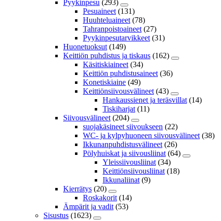
Pyykinpesu
(293)
Pesuaineet
(131)
Huuhteluaineet
(78)
Tahranpoistoaineet
(27)
Pyykinpesutarvikkeet
(31)
Huonetuoksut
(149)
Keittiön puhdistus ja tiskaus
(162)
Käsitiskiaineet
(34)
Keittiön puhdistusaineet
(36)
Konetiskiaine
(49)
Keittiönsiivousvälineet
(43)
Hankaussienet ja teräsvillat
(14)
Tiskiharjat
(11)
Siivousvälineet
(204)
suojakäsineet siivoukseen
(22)
WC- ja kylpyhuoneen siivousvälineet
(38)
Ikkunanpuhdistusvälineet
(26)
Pölyhuiskat ja siivousliinat
(64)
Yleissiivousliinat
(34)
Keittiönsiivousliinat
(18)
Ikkunaliinat
(9)
Kierrätys
(20)
Roskakorit
(14)
Ämpärit ja vadit
(53)
Sisustus
(1623)