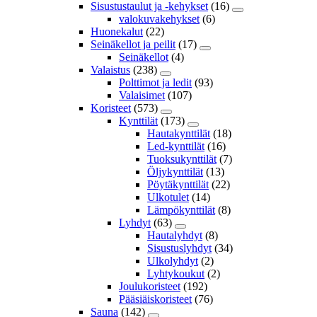
Sisustustaulut ja -kehykset
(16)
valokuvakehykset
(6)
Huonekalut
(22)
Seinäkellot ja peilit
(17)
Seinäkellot
(4)
Valaistus
(238)
Polttimot ja ledit
(93)
Valaisimet
(107)
Koristeet
(573)
Kynttilät
(173)
Hautakynttilät
(18)
Led-kynttilät
(16)
Tuoksukynttilät
(7)
Öljykynttilät
(13)
Pöytäkynttilät
(22)
Ulkotulet
(14)
Lämpökynttilät
(8)
Lyhdyt
(63)
Hautalyhdyt
(8)
Sisustuslyhdyt
(34)
Ulkolyhdyt
(2)
Lyhtykoukut
(2)
Joulukoristeet
(192)
Pääsiäiskoristeet
(76)
Sauna
(142)