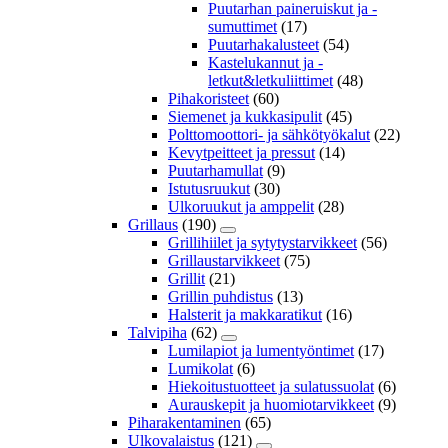
Puutarhan paineruiskut ja -
sumuttimet
(17)
Puutarhakalusteet
(54)
Kastelukannut ja -
letkut&letkuliittimet
(48)
Pihakoristeet
(60)
Siemenet ja kukkasipulit
(45)
Polttomoottori- ja sähkötyökalut
(22)
Kevytpeitteet ja pressut
(14)
Puutarhamullat
(9)
Istutusruukut
(30)
Ulkoruukut ja amppelit
(28)
Grillaus
(190)
Grillihiilet ja sytytystarvikkeet
(56)
Grillaustarvikkeet
(75)
Grillit
(21)
Grillin puhdistus
(13)
Halsterit ja makkaratikut
(16)
Talvipiha
(62)
Lumilapiot ja lumentyöntimet
(17)
Lumikolat
(6)
Hiekoitustuotteet ja sulatussuolat
(6)
Aurauskepit ja huomiotarvikkeet
(9)
Piharakentaminen
(65)
Ulkovalaistus
(121)