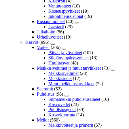
Käsidesit
(4)
Vanutuotteet
(10)
Kosteuspyyhkeet
(19)
Inkontinenssisuojat
(19)
Ensiaputuotteet
(40)
Laastarit
(29)
Jalkahoito
(56)
Urheiluvoiteet
(10)
Kasvot
(996)
Voiteet
(206)
Päivä- ja yövoiteet
(107)
Silmänympärysvoiteet
(18)
Huulirasvat
(48)
Meikkisiveltimet ja muut tarvikkeet
(73)
Meikkisiveltimet
(28)
Meikkisienet
(12)
Muut meikkaustarvikkeet
(22)
Seerumit
(53)
Puhdistus
(96)
Silmämeikin puhdistusaineet
(16)
Kasvovedet
(23)
Puhdistusgeelit
(39)
Kasvokuorinta
(14)
Meikit
(560)
Meikkivoiteet ja primerit
(57)