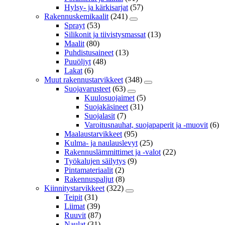
Hylsy- ja kärkisarjat
(57)
Rakennuskemikaalit
(241)
Sprayt
(53)
Silikonit ja tiivistysmassat
(13)
Maalit
(80)
Puhdistusaineet
(13)
Puuöljyt
(48)
Lakat
(6)
Muut rakennustarvikkeet
(348)
Suojavarusteet
(63)
Kuulosuojaimet
(5)
Suojakäsineet
(31)
Suojalasit
(7)
Varoitusnauhat, suojapaperit ja -muovit
(6)
Maalaustarvikkeet
(95)
Kulma- ja naulauslevyt
(25)
Rakennuslämmittimet ja -valot
(22)
Työkalujen säilytys
(9)
Pintamateriaalit
(2)
Rakennuspaljut
(8)
Kiinnitystarvikkeet
(322)
Teipit
(31)
Liimat
(39)
Ruuvit
(87)
Naulat
(31)