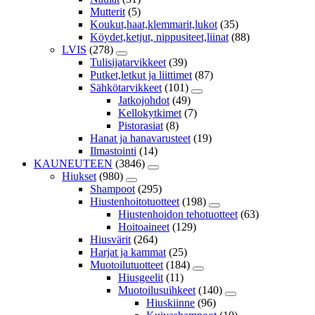
Mutterit
(5)
Koukut,haat,klemmarit,lukot
(35)
Köydet,ketjut, nippusiteet,liinat
(88)
LVIS
(278)
Tulisijatarvikkeet
(39)
Putket,letkut ja liittimet
(87)
Sähkötarvikkeet
(101)
Jatkojohdot
(49)
Kellokytkimet
(7)
Pistorasiat
(8)
Hanat ja hanavarusteet
(19)
Ilmastointi
(14)
KAUNEUTEEN
(3846)
Hiukset
(980)
Shampoot
(295)
Hiustenhoitotuotteet
(198)
Hiustenhoidon tehotuotteet
(63)
Hoitoaineet
(129)
Hiusvärit
(264)
Harjat ja kammat
(25)
Muotoilutuotteet
(184)
Hiusgeelit
(11)
Muotoilusuihkeet
(140)
Hiuskiinne
(96)