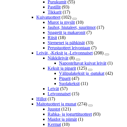
Purukumit
(55)
Pastillit
(93)
Tikkarit
(17)
Kuivatuotteet
(102)
Murot ja myslit
(10)
Jauhot, hiutaleet, suuritmot
(17)
Spagetit ja makaronit
(7)
Riisit
(18)
Siemenet ja pähkinät
(33)
Perustuotteet leivontaan
(7)
Leivät, -Keksit ja -Leivonnaiset
(208)
Näkkileivät
(8)
Naposteltavat kuivat leivät
(1)
Keksit ja piparit
(125)
Välipalakeksit ja -patukat
(42)
Piparit
(47)
Suolakeksit
(11)
Leivät
(57)
Leivonnaiset
(15)
Hillot
(17)
Maitotuotteet ja munat
(274)
Juustot
(121)
Rahka- ja jogurttituotteet
(93)
Maidot ja piimät
(1)
Kermat
(10)