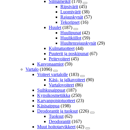
Silmämeikit
(170)
Ripsivärit
(45)
Luomivärit
(38)
Rajauskynät
(57)
Tekoripset
(16)
Huulet
(187)
Huulipunat
(42)
Huulikiillot
(59)
Huultenrajauskynät
(29)
Kulmatuotteet
(44)
Puuterit ja poskipunat
(67)
Peitevoiteet
(45)
Kasvonaamiot
(59)
Vartalo
(1096)
Voiteet vartalolle
(183)
Käsi- ja jalkavoiteet
(90)
Vartalovoiteet
(86)
Suihkusaippuat
(187)
Kynsikosmetiikka
(250)
Karvanpoistotuotteet
(23)
Käsisaippua
(198)
Deodorantit ja tuoksut
(226)
Tuoksut
(62)
Deodorantit
(167)
Muut hoitotarvikkeet
(42)