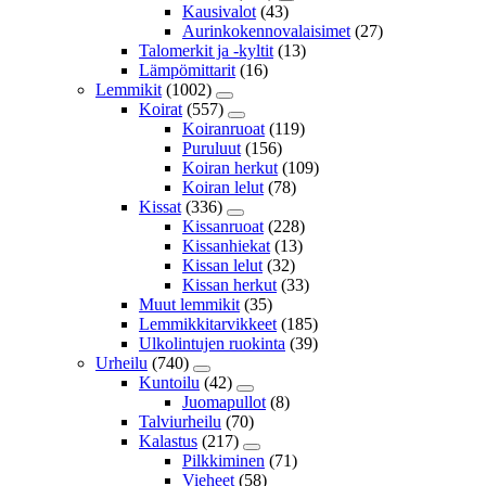
Kausivalot
(43)
Aurinkokennovalaisimet
(27)
Talomerkit ja -kyltit
(13)
Lämpömittarit
(16)
Lemmikit
(1002)
Koirat
(557)
Koiranruoat
(119)
Puruluut
(156)
Koiran herkut
(109)
Koiran lelut
(78)
Kissat
(336)
Kissanruoat
(228)
Kissanhiekat
(13)
Kissan lelut
(32)
Kissan herkut
(33)
Muut lemmikit
(35)
Lemmikkitarvikkeet
(185)
Ulkolintujen ruokinta
(39)
Urheilu
(740)
Kuntoilu
(42)
Juomapullot
(8)
Talviurheilu
(70)
Kalastus
(217)
Pilkkiminen
(71)
Vieheet
(58)