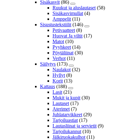
Sisäkasvit
(86)
Ruukut ja aluslautaset
(58)
Sisäkasvimullat
(4)
Amppelit
(11)
Sisustustekstiilit
(146)
Petivaatteet
(8)
Huovat Ja viltit
(17)
Matot
(10)
Pyyhkeet
(14)
Pöytäliinat
(30)
Verhot
(11)
Säilytys
(173)
Naulakot
(32)
Hyllyt
(8)
Korit
(13)
Kattaus
(188)
Lasit
(21)
Mukit ja kupit
(30)
Lautaset
(17)
Aterimet
(7)
Juhlatarvikkeet
(29)
Tarjoiluastiat
(17)
Lautasliinat ja servietit
(9)
Tarjoilukannut
(10)
Jälkiruokakulhot
(11)