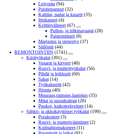
Leivonta
(94)
Paistinpannut
(32)
Kattilat, padat ja kasarit
(35)
Irtokannet
(4)
Keittiövälineet
(67)
Pullon- ja tölkinavaajat
(28)
Paistomittarit
(8)
Marjastus ja sienestys
(37)
Säilöntä
(44)
REMONTOINTIIN
(1741)
Käsityökalut
(391)
Vasarat ja kirveet
(40)
Ruuvi- ja mutterityökalut
(56)
Pihdit ja leikkurit
(60)
Sahat
(14)
Työkalusetit
(42)
Hionta
(40)
Muuraus,rappaus,laatoitus
(35)
Mitat ja suorakulmat
(20)
Puukot, katkoteräveitset
(14)
Sähkö- ja akkukäyttöiset työkalut
(199)
Porakoneet
(3)
Ruuvi- ja mutterivääntimet
(2)
Kulmahiomakoneet
(11)
Poranterät ja laikat
(91)