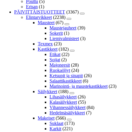
Pouttu
(5)
Erisan
(1)
PÄIVITTÄISTUOTTEET
(3367)
Elintarvikkeet
(2238)
Mausteet
(67)
Maustejauheet
(39)
Sokerit
(1)
Liemivalmisteet
(3)
Texmex
(23)
Kastikkeet
(182)
Etikat
(22)
Soijat
(2)
Majoneesit
(28)
Ruokaöljyt
(24)
Ketsupit ja sinapit
(26)
Salaattikastikkeet
(6)
Marinointi- ja maustekastikkeet
(23)
Säilykkeet
(188)
Lihasäilykkeet
(26)
Kalasäilykkeet
(55)
Vihannessäilykkeet
(84)
Hedelmäsäilykkeet
(7)
Makeiset
(566)
Suklaat
(173)
Karkit
(221)