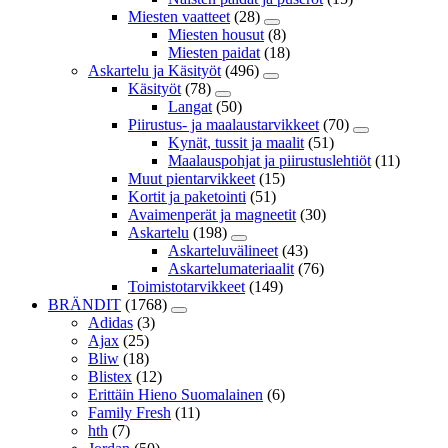
Miesten vaatteet
(28)
Miesten housut
(8)
Miesten paidat
(18)
Askartelu ja Käsityöt
(496)
Käsityöt
(78)
Langat
(50)
Piirustus- ja maalaustarvikkeet
(70)
Kynät, tussit ja maalit
(51)
Maalauspohjat ja piirustuslehtiöt
(11)
Muut pientarvikkeet
(15)
Kortit ja paketointi
(51)
Avaimenperät ja magneetit
(30)
Askartelu
(198)
Askarteluvälineet
(43)
Askartelumateriaalit
(76)
Toimistotarvikkeet
(149)
BRÄNDIT
(1768)
Adidas
(3)
Ajax
(25)
Bliw
(18)
Blistex
(12)
Erittäin Hieno Suomalainen
(6)
Family Fresh
(11)
hth
(7)