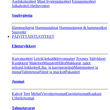
Aurinkotuotteet
Muut hygieniatuotteet
Ensiaputuotteet
Jalkahoito
Urheiluvoiteet
Suuhygienia
Hammasharjat
Hammastahnat
Hammaslangat & hammastikut
Suuvedet
PÄIVITTÄISTUOTTEET
Elintarvikkeet
Kuivatuotteet
Leivät,keksit&leivonnaiset
Texmex
Säilykkeet
Kastikkeet
Makeiset
Mausteet
Hillot
Makkarat, nakit,
pekonit,leikkeleet
Liha- ja kasviproteiinit
Maitotuotteet ja
munat
Valmisruoat
Sipsit ja snacksit
Pakasteet
Juomat
Kahvit
Teet
Mehut
Virvoitusjuomat
Energiajuomat
Kaakaot
Urheilujuomat
Taloustavarat