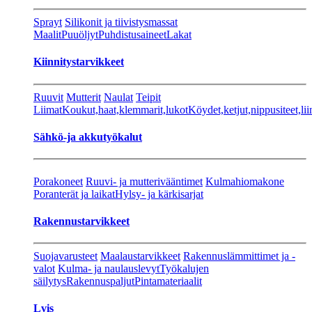
Sprayt
Silikonit ja tiivistysmassat
Maalit
Puuöljyt
Puhdistusaineet
Lakat
Kiinnitystarvikkeet
Ruuvit
Mutterit
Naulat
Teipit
Liimat
Koukut,haat,klemmarit,lukot
Köydet,ketjut,nippusiteet,lii
Sähkö-ja akkutyökalut
Porakoneet
Ruuvi- ja mutterivääntimet
Kulmahiomakone
Poranterät ja laikat
Hylsy- ja kärkisarjat
Rakennustarvikkeet
Suojavarusteet
Maalaustarvikkeet
Rakennuslämmittimet ja -
valot
Kulma- ja naulauslevyt
Työkalujen
säilytys
Rakennuspaljut
Pintamateriaalit
Lvis