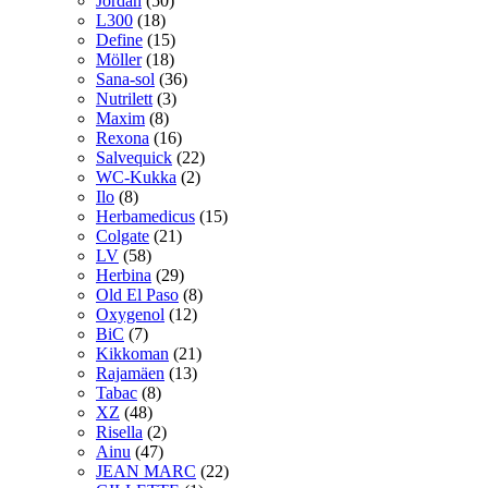
Jordan
(50)
L300
(18)
Define
(15)
Möller
(18)
Sana-sol
(36)
Nutrilett
(3)
Maxim
(8)
Rexona
(16)
Salvequick
(22)
WC-Kukka
(2)
Ilo
(8)
Herbamedicus
(15)
Colgate
(21)
LV
(58)
Herbina
(29)
Old El Paso
(8)
Oxygenol
(12)
BiC
(7)
Kikkoman
(21)
Rajamäen
(13)
Tabac
(8)
XZ
(48)
Risella
(2)
Ainu
(47)
JEAN MARC
(22)