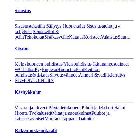
Sisustus
Sisustustekstiilit
Säilytys
Huonekalut
Sisustustaulut ja -
kehykset
Seinäkellot &
peilit
Tekokukat
Sisäkasveille
Kattaus
Koristeet
Valaistus
Sauna
Siivous
Kylpyhuoneen puhdistus
Yleispuhdistus
Ikkunanpesuaineet
WC
Lattiat
Pyykinpesu
Huonetuoksut
Keittiön
puhdistus&tiskaus
Siivousvälineet
Ämpärit&vadit
Kierrätys
REMONTOINTIIN
Käsityökalut
Vasarat ja kirveet
Pöytätietokoneet
Pihdit ja leikkurt
Sahat
Hionta
Työkalusetit
Mitat ja suorakulmat
Puukot ja
katkoteräveitset
Muuraus,rappaus,laatoitus
Rakennuskemikaalit