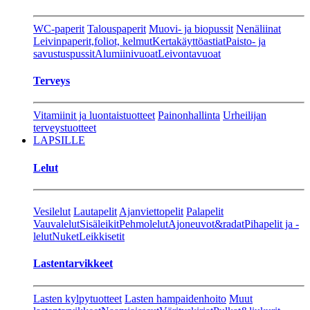
WC-paperit
Talouspaperit
Muovi- ja biopussit
Nenäliinat
Leivinpaperit,foliot, kelmut
Kertakäyttöastiat
Paisto- ja
savustuspussit
Alumiinivuoat
Leivontavuoat
Terveys
Vitamiinit ja luontaistuotteet
Painonhallinta
Urheilijan
terveystuotteet
LAPSILLE
Lelut
Vesilelut
Lautapelit
Ajanviettopelit
Palapelit
Vauvalelut
Sisäleikit
Pehmolelut
Ajoneuvot&radat
Pihapelit ja -
lelut
Nuket
Leikkisetit
Lastentarvikkeet
Lasten kylpytuotteet
Lasten hampaidenhoito
Muut