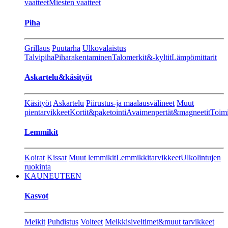
vaatteet
Miesten vaatteet
Piha
Grillaus
Puutarha
Ulkovalaistus
Talvipiha
Piharakentaminen
Talomerkit&-kyltit
Lämpömittarit
Askartelu&käsityöt
Käsityöt
Askartelu
Piirustus-ja maalausvälineet
Muut
pientarvikkeet
Kortit&paketointi
Avaimenpertät&magneetit
Toimi
Lemmikit
Koirat
Kissat
Muut lemmikit
Lemmikkitarvikkeet
Ulkolintujen
ruokinta
KAUNEUTEEN
Kasvot
Meikit
Puhdistus
Voiteet
Meikkisiveltimet&muut tarvikkeet