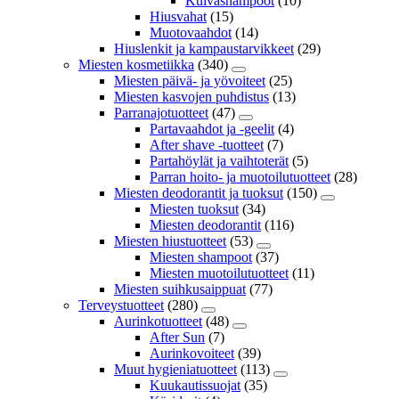
Kuivashampoot
(10)
Hiusvahat
(15)
Muotovaahdot
(14)
Hiuslenkit ja kampaustarvikkeet
(29)
Miesten kosmetiikka
(340)
Miesten päivä- ja yövoiteet
(25)
Miesten kasvojen puhdistus
(13)
Parranajotuotteet
(47)
Partavaahdot ja -geelit
(4)
After shave -tuotteet
(7)
Partahöylät ja vaihtoterät
(5)
Parran hoito- ja muotoilutuotteet
(28)
Miesten deodorantit ja tuoksut
(150)
Miesten tuoksut
(34)
Miesten deodorantit
(116)
Miesten hiustuotteet
(53)
Miesten shampoot
(37)
Miesten muotoilutuotteet
(11)
Miesten suihkusaippuat
(77)
Terveystuotteet
(280)
Aurinkotuotteet
(48)
After Sun
(7)
Aurinkovoiteet
(39)
Muut hygieniatuotteet
(113)
Kuukautissuojat
(35)