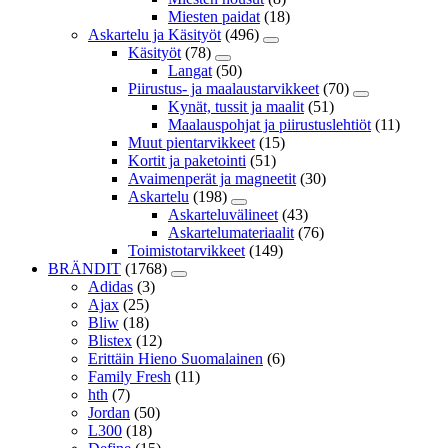
Miesten paidat
(18)
Askartelu ja Käsityöt
(496)
Käsityöt
(78)
Langat
(50)
Piirustus- ja maalaustarvikkeet
(70)
Kynät, tussit ja maalit
(51)
Maalauspohjat ja piirustuslehtiöt
(11)
Muut pientarvikkeet
(15)
Kortit ja paketointi
(51)
Avaimenperät ja magneetit
(30)
Askartelu
(198)
Askarteluvälineet
(43)
Askartelumateriaalit
(76)
Toimistotarvikkeet
(149)
BRÄNDIT
(1768)
Adidas
(3)
Ajax
(25)
Bliw
(18)
Blistex
(12)
Erittäin Hieno Suomalainen
(6)
Family Fresh
(11)
hth
(7)
Jordan
(50)
L300
(18)