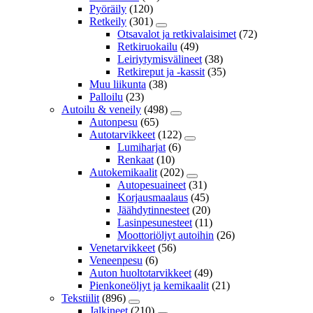
Pyöräily
(120)
Retkeily
(301)
Otsavalot ja retkivalaisimet
(72)
Retkiruokailu
(49)
Leiriytymisvälineet
(38)
Retkireput ja -kassit
(35)
Muu liikunta
(38)
Palloilu
(23)
Autoilu & veneily
(498)
Autonpesu
(65)
Autotarvikkeet
(122)
Lumiharjat
(6)
Renkaat
(10)
Autokemikaalit
(202)
Autopesuaineet
(31)
Korjausmaalaus
(45)
Jäähdytinnesteet
(20)
Lasinpesunesteet
(11)
Moottoriöljyt autoihin
(26)
Venetarvikkeet
(56)
Veneenpesu
(6)
Auton huoltotarvikkeet
(49)
Pienkoneöljyt ja kemikaalit
(21)
Tekstiilit
(896)
Jalkineet
(210)