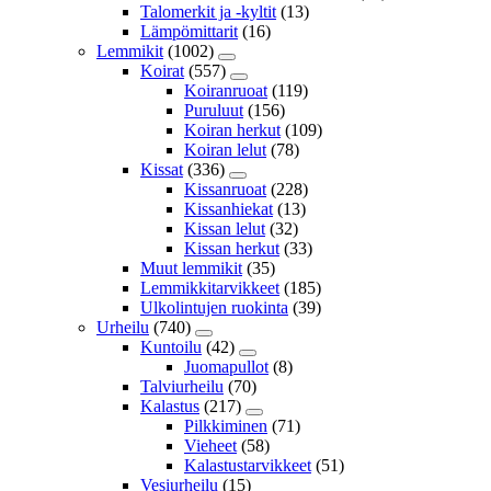
Talomerkit ja -kyltit
(13)
Lämpömittarit
(16)
Lemmikit
(1002)
Koirat
(557)
Koiranruoat
(119)
Puruluut
(156)
Koiran herkut
(109)
Koiran lelut
(78)
Kissat
(336)
Kissanruoat
(228)
Kissanhiekat
(13)
Kissan lelut
(32)
Kissan herkut
(33)
Muut lemmikit
(35)
Lemmikkitarvikkeet
(185)
Ulkolintujen ruokinta
(39)
Urheilu
(740)
Kuntoilu
(42)
Juomapullot
(8)
Talviurheilu
(70)
Kalastus
(217)
Pilkkiminen
(71)
Vieheet
(58)
Kalastustarvikkeet
(51)
Vesiurheilu
(15)