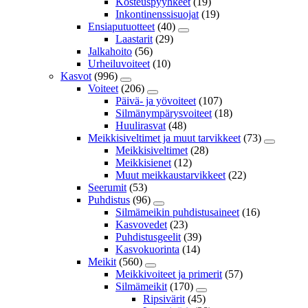
Kosteuspyyhkeet
(19)
Inkontinenssisuojat
(19)
Ensiaputuotteet
(40)
Laastarit
(29)
Jalkahoito
(56)
Urheiluvoiteet
(10)
Kasvot
(996)
Voiteet
(206)
Päivä- ja yövoiteet
(107)
Silmänympärysvoiteet
(18)
Huulirasvat
(48)
Meikkisiveltimet ja muut tarvikkeet
(73)
Meikkisiveltimet
(28)
Meikkisienet
(12)
Muut meikkaustarvikkeet
(22)
Seerumit
(53)
Puhdistus
(96)
Silmämeikin puhdistusaineet
(16)
Kasvovedet
(23)
Puhdistusgeelit
(39)
Kasvokuorinta
(14)
Meikit
(560)
Meikkivoiteet ja primerit
(57)
Silmämeikit
(170)
Ripsivärit
(45)