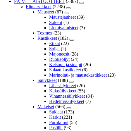
PÄIVITTÄISTUOTTEET
(3367)
Elintarvikkeet
(2238)
Mausteet
(67)
Maustejauheet
(39)
Sokerit
(1)
Liemivalmisteet
(3)
Texmex
(23)
Kastikkeet
(182)
Etikat
(22)
Soijat
(2)
Majoneesit
(28)
Ruokaöljyt
(24)
Ketsupit ja sinapit
(26)
Salaattikastikkeet
(6)
Marinointi- ja maustekastikkeet
(23)
Säilykkeet
(188)
Lihasäilykkeet
(26)
Kalasäilykkeet
(55)
Vihannessäilykkeet
(84)
Hedelmäsäilykkeet
(7)
Makeiset
(566)
Suklaat
(173)
Karkit
(221)
Purukumit
(55)
Pastillit
(93)