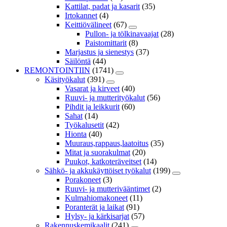
Kattilat, padat ja kasarit
(35)
Irtokannet
(4)
Keittiövälineet
(67)
Pullon- ja tölkinavaajat
(28)
Paistomittarit
(8)
Marjastus ja sienestys
(37)
Säilöntä
(44)
REMONTOINTIIN
(1741)
Käsityökalut
(391)
Vasarat ja kirveet
(40)
Ruuvi- ja mutterityökalut
(56)
Pihdit ja leikkurit
(60)
Sahat
(14)
Työkalusetit
(42)
Hionta
(40)
Muuraus,rappaus,laatoitus
(35)
Mitat ja suorakulmat
(20)
Puukot, katkoteräveitset
(14)
Sähkö- ja akkukäyttöiset työkalut
(199)
Porakoneet
(3)
Ruuvi- ja mutterivääntimet
(2)
Kulmahiomakoneet
(11)
Poranterät ja laikat
(91)
Hylsy- ja kärkisarjat
(57)
Rakennuskemikaalit
(241)