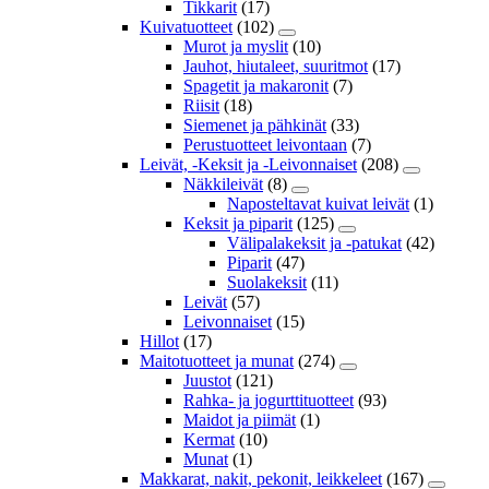
Tikkarit
(17)
Kuivatuotteet
(102)
Murot ja myslit
(10)
Jauhot, hiutaleet, suuritmot
(17)
Spagetit ja makaronit
(7)
Riisit
(18)
Siemenet ja pähkinät
(33)
Perustuotteet leivontaan
(7)
Leivät, -Keksit ja -Leivonnaiset
(208)
Näkkileivät
(8)
Naposteltavat kuivat leivät
(1)
Keksit ja piparit
(125)
Välipalakeksit ja -patukat
(42)
Piparit
(47)
Suolakeksit
(11)
Leivät
(57)
Leivonnaiset
(15)
Hillot
(17)
Maitotuotteet ja munat
(274)
Juustot
(121)
Rahka- ja jogurttituotteet
(93)
Maidot ja piimät
(1)
Kermat
(10)
Munat
(1)
Makkarat, nakit, pekonit, leikkeleet
(167)