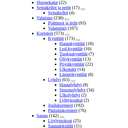
Huonekalut
(22)
Seinäkellot ja peilit
(17)
Seinäkellot
(4)
Valaistus
(238)
Polttimot ja ledit
(93)
Valaisimet
(107)
Koristeet
(573)
Kynttilät
(173)
Hautakynttilät
(18)
Led-kynttilät
(16)
Tuoksukynttilät
(7)
Öljykynttilät
(13)
Pöytäkynttilät
(22)
Ulkotulet
(14)
Lämpökynttilät
(8)
Lyhdyt
(63)
Hautalyhdyt
(8)
Sisustuslyhdyt
(34)
Ulkolyhdyt
(2)
Lyhtykoukut
(2)
Joulukoristeet
(192)
Pääsiäiskoristeet
(76)
Sauna
(142)
Löylytuoksut
(25)
Saunatekstiilit
(11)