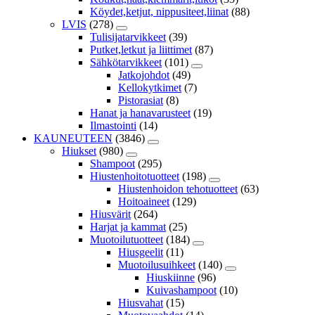
Köydet,ketjut, nippusiteet,liinat
(88)
LVIS
(278)
Tulisijatarvikkeet
(39)
Putket,letkut ja liittimet
(87)
Sähkötarvikkeet
(101)
Jatkojohdot
(49)
Kellokytkimet
(7)
Pistorasiat
(8)
Hanat ja hanavarusteet
(19)
Ilmastointi
(14)
KAUNEUTEEN
(3846)
Hiukset
(980)
Shampoot
(295)
Hiustenhoitotuotteet
(198)
Hiustenhoidon tehotuotteet
(63)
Hoitoaineet
(129)
Hiusvärit
(264)
Harjat ja kammat
(25)
Muotoilutuotteet
(184)
Hiusgeelit
(11)
Muotoilusuihkeet
(140)
Hiuskiinne
(96)
Kuivashampoot
(10)
Hiusvahat
(15)