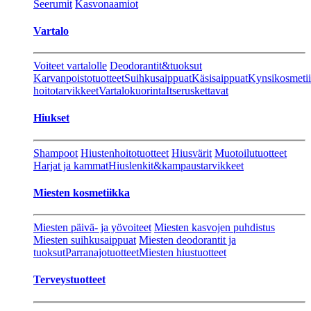
Seerumit
Kasvonaamiot
Vartalo
Voiteet vartalolle
Deodorantit&tuoksut
Karvanpoistotuotteet
Suihkusaippuat
Käsisaippuat
Kynsikosmeti
hoitotarvikkeet
Vartalokuorinta
Itseruskettavat
Hiukset
Shampoot
Hiustenhoitotuotteet
Hiusvärit
Muotoilutuotteet
Harjat ja kammat
Hiuslenkit&kampaustarvikkeet
Miesten kosmetiikka
Miesten päivä- ja yövoiteet
Miesten kasvojen puhdistus
Miesten suihkusaippuat
Miesten deodorantit ja
tuoksut
Parranajotuotteet
Miesten hiustuotteet
Terveystuotteet