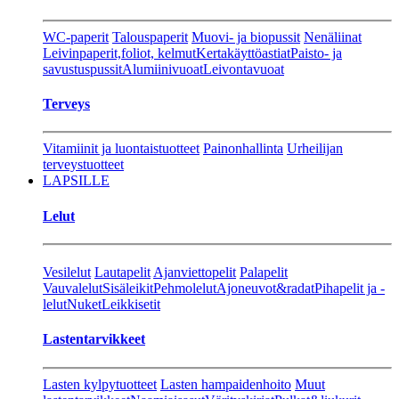
WC-paperit
Talouspaperit
Muovi- ja biopussit
Nenäliinat
Leivinpaperit,foliot, kelmut
Kertakäyttöastiat
Paisto- ja
savustuspussit
Alumiinivuoat
Leivontavuoat
Terveys
Vitamiinit ja luontaistuotteet
Painonhallinta
Urheilijan
terveystuotteet
LAPSILLE
Lelut
Vesilelut
Lautapelit
Ajanviettopelit
Palapelit
Vauvalelut
Sisäleikit
Pehmolelut
Ajoneuvot&radat
Pihapelit ja -
lelut
Nuket
Leikkisetit
Lastentarvikkeet
Lasten kylpytuotteet
Lasten hampaidenhoito
Muut