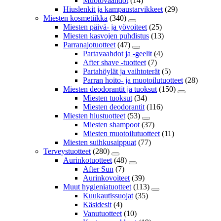
Muotovaahdot
(14)
Hiuslenkit ja kampaustarvikkeet
(29)
Miesten kosmetiikka
(340)
Miesten päivä- ja yövoiteet
(25)
Miesten kasvojen puhdistus
(13)
Parranajotuotteet
(47)
Partavaahdot ja -geelit
(4)
After shave -tuotteet
(7)
Partahöylät ja vaihtoterät
(5)
Parran hoito- ja muotoilutuotteet
(28)
Miesten deodorantit ja tuoksut
(150)
Miesten tuoksut
(34)
Miesten deodorantit
(116)
Miesten hiustuotteet
(53)
Miesten shampoot
(37)
Miesten muotoilutuotteet
(11)
Miesten suihkusaippuat
(77)
Terveystuotteet
(280)
Aurinkotuotteet
(48)
After Sun
(7)
Aurinkovoiteet
(39)
Muut hygieniatuotteet
(113)
Kuukautissuojat
(35)
Käsidesit
(4)
Vanutuotteet
(10)