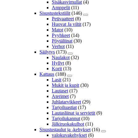
Sisäkasvimullat
(4)
Amppelit
(11)
Sisustustekstiilit
(146)
Petivaatteet
(8)
Huovat Ja viltit
(17)
Matot
(10)
Pyyhkeet
(14)
Pöytäliinat
(30)
Verhot
(11)
Säilytys
(173)
Naulakot
(32)
Hyllyt
(8)
Korit
(13)
Kattaus
(188)
Lasit
(21)
Mukit ja kupit
(30)
Lautaset
(17)
Aterimet
(7)
Juhlatarvikkeet
(29)
Tarjoiluastiat
(17)
Lautasliinat ja servietit
(9)
Tarjoilukannut
(10)
Jälkiruokakulhot
(11)
Sisustustaulut ja -kehykset
(16)
valokuvakehykset
(6)