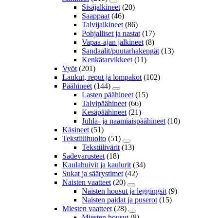
Sisäjalkineet
(20)
Saappaat
(46)
Talvijalkineet
(86)
Pohjalliset ja nastat
(17)
Vapaa-ajan jalkineet
(8)
Sandaalit/puutarhakengät
(13)
Kenkätarvikkeet
(11)
Vyöt
(201)
Laukut, reput ja lompakot
(102)
Päähineet
(144)
Lasten päähineet
(15)
Talvipäähineet
(66)
Kesäpäähineet
(21)
Juhla- ja naamiaispäähineet
(10)
Käsineet
(51)
Tekstiilihuolto
(51)
Tekstiilivärit
(13)
Sadevarusteet
(18)
Kaulahuivit ja kaulurit
(34)
Sukat ja säärystimet
(42)
Naisten vaatteet
(20)
Naisten housut ja leggingsit
(9)
Naisten paidat ja puserot
(15)
Miesten vaatteet
(28)
Miesten housut
(8)