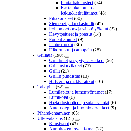
Puutarhakalusteet
(54)
Kastelukannut ja -
letkut&letkuliittimet
(48)
Pihakoristeet
(60)
Siemenet ja kukkasipulit
(45)
Polttomoottori- ja sähkötyökalut
(22)
Kevytpeitteet ja pressut
(14)
Puutarhamullat
(9)
Istutusruukut
(30)
Ulkoruukut ja amppelit
(28)
Grillaus
(190)
Grillihiilet ja sytytystarvikkeet
(56)
Grillaustarvikkeet
(75)
Grillit
(21)
Grillin puhdistus
(13)
Halsterit ja makkaratikut
(16)
Talvipiha
(62)
Lumilapiot ja lumentyöntimet
(17)
Lumikolat
(6)
Hiekoitustuotteet ja sulatussuolat
(6)
Aurauskepit ja huomiotarvikkeet
(9)
Piharakentaminen
(65)
Ulkovalaistus
(121)
Kausivalot
(43)
Aurinkokennovalaisimet
(27)