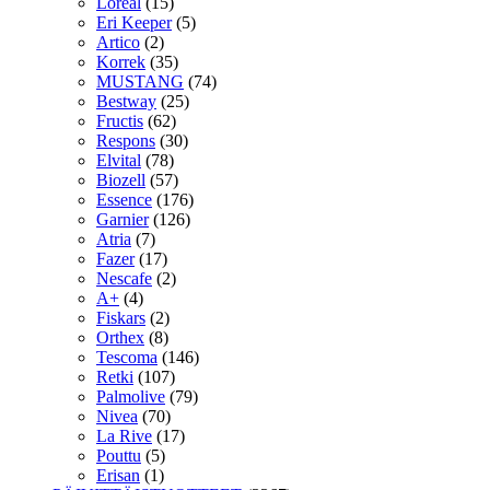
Loreal
(15)
Eri Keeper
(5)
Artico
(2)
Korrek
(35)
MUSTANG
(74)
Bestway
(25)
Fructis
(62)
Respons
(30)
Elvital
(78)
Biozell
(57)
Essence
(176)
Garnier
(126)
Atria
(7)
Fazer
(17)
Nescafe
(2)
A+
(4)
Fiskars
(2)
Orthex
(8)
Tescoma
(146)
Retki
(107)
Palmolive
(79)
Nivea
(70)
La Rive
(17)
Pouttu
(5)
Erisan
(1)