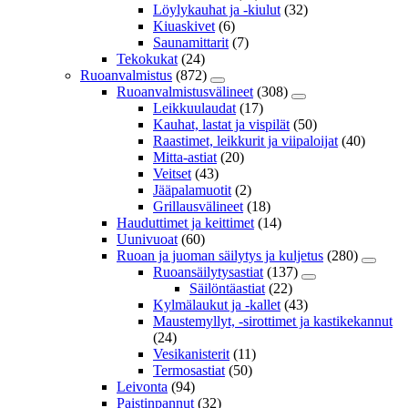
Löylykauhat ja -kiulut
(32)
Kiuaskivet
(6)
Saunamittarit
(7)
Tekokukat
(24)
Ruoanvalmistus
(872)
Ruoanvalmistusvälineet
(308)
Leikkuulaudat
(17)
Kauhat, lastat ja vispilät
(50)
Raastimet, leikkurit ja viipaloijat
(40)
Mitta-astiat
(20)
Veitset
(43)
Jääpalamuotit
(2)
Grillausvälineet
(18)
Hauduttimet ja keittimet
(14)
Uunivuoat
(60)
Ruoan ja juoman säilytys ja kuljetus
(280)
Ruoansäilytysastiat
(137)
Säilöntäastiat
(22)
Kylmälaukut ja -kallet
(43)
Maustemyllyt, -sirottimet ja kastikekannut
(24)
Vesikanisterit
(11)
Termosastiat
(50)
Leivonta
(94)
Paistinpannut
(32)