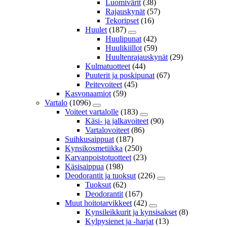
Luomivärit
(38)
Rajauskynät
(57)
Tekoripset
(16)
Huulet
(187)
Huulipunat
(42)
Huulikiillot
(59)
Huultenrajauskynät
(29)
Kulmatuotteet
(44)
Puuterit ja poskipunat
(67)
Peitevoiteet
(45)
Kasvonaamiot
(59)
Vartalo
(1096)
Voiteet vartalolle
(183)
Käsi- ja jalkavoiteet
(90)
Vartalovoiteet
(86)
Suihkusaippuat
(187)
Kynsikosmetiikka
(250)
Karvanpoistotuotteet
(23)
Käsisaippua
(198)
Deodorantit ja tuoksut
(226)
Tuoksut
(62)
Deodorantit
(167)
Muut hoitotarvikkeet
(42)
Kynsileikkurit ja kynsisakset
(8)
Kylpysienet ja -harjat
(13)