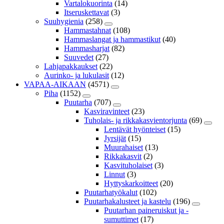
Vartalokuorinta
(14)
Itseruskettavat
(3)
Suuhygienia
(258)
Hammastahnat
(108)
Hammaslangat ja hammastikut
(40)
Hammasharjat
(82)
Suuvedet
(27)
Lahjapakkaukset
(22)
Aurinko- ja lukulasit
(12)
VAPAA-AIKAAN
(4571)
Piha
(1152)
Puutarha
(707)
Kasviravinteet
(23)
Tuholais- ja rikkakasvientorjunta
(69)
Lentävät hyönteiset
(15)
Jyrsijät
(15)
Muurahaiset
(13)
Rikkakasvit
(2)
Kasvituholaiset
(3)
Linnut
(3)
Hyttyskarkoitteet
(20)
Puutarhatyökalut
(102)
Puutarhakalusteet ja kastelu
(196)
Puutarhan paineruiskut ja -
sumuttimet
(17)