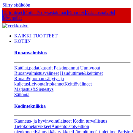
Siirry sisältöön
Tarjoukset
Outlet
Yritysasiakkaat
Rmarket
Asiakaspalvelu
Myymälät
KAIKKI TUOTTEET
KOTIIN
Ruoanvalmistus
Kattilat,padat,kasarit
Paistinpannut
Uunivuoat
Ruoanvalmistusvälineet
Hauduttimet&keittimet
Ruoan&juoman säilytys ja
kuljetus
Leivonta
Irtokannet
Keittiövälineet
Marjastus&Sienestys
Säilöntä
Kodintekniikka
Kauneus- ja hyvinvointilaitteet
Kodin turvallisuus
Tietokonetarvikkeet
Äänentoisto
Keittiön
pienkoneet
Kännykkätarvikkeet
Lämmittimet
Tuulettimet
Paristot