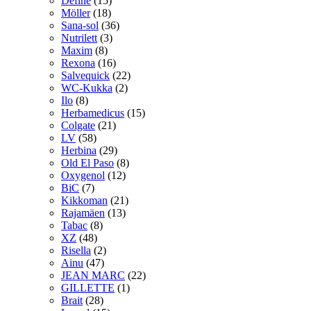
Define
(15)
Möller
(18)
Sana-sol
(36)
Nutrilett
(3)
Maxim
(8)
Rexona
(16)
Salvequick
(22)
WC-Kukka
(2)
Ilo
(8)
Herbamedicus
(15)
Colgate
(21)
LV
(58)
Herbina
(29)
Old El Paso
(8)
Oxygenol
(12)
BiC
(7)
Kikkoman
(21)
Rajamäen
(13)
Tabac
(8)
XZ
(48)
Risella
(2)
Ainu
(47)
JEAN MARC
(22)
GILLETTE
(1)
Brait
(28)