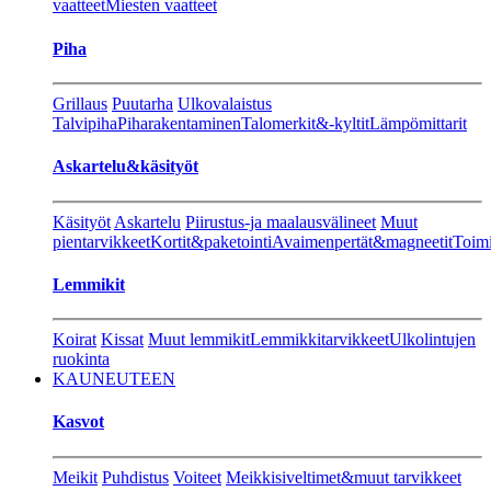
vaatteet
Miesten vaatteet
Piha
Grillaus
Puutarha
Ulkovalaistus
Talvipiha
Piharakentaminen
Talomerkit&-kyltit
Lämpömittarit
Askartelu&käsityöt
Käsityöt
Askartelu
Piirustus-ja maalausvälineet
Muut
pientarvikkeet
Kortit&paketointi
Avaimenpertät&magneetit
Toimi
Lemmikit
Koirat
Kissat
Muut lemmikit
Lemmikkitarvikkeet
Ulkolintujen
ruokinta
KAUNEUTEEN
Kasvot
Meikit
Puhdistus
Voiteet
Meikkisiveltimet&muut tarvikkeet