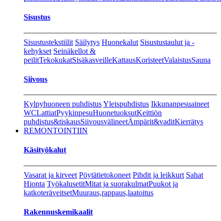
Sisustus
Sisustustekstiilit
Säilytys
Huonekalut
Sisustustaulut ja -
kehykset
Seinäkellot &
peilit
Tekokukat
Sisäkasveille
Kattaus
Koristeet
Valaistus
Sauna
Siivous
Kylpyhuoneen puhdistus
Yleispuhdistus
Ikkunanpesuaineet
WC
Lattiat
Pyykinpesu
Huonetuoksut
Keittiön
puhdistus&tiskaus
Siivousvälineet
Ämpärit&vadit
Kierrätys
REMONTOINTIIN
Käsityökalut
Vasarat ja kirveet
Pöytätietokoneet
Pihdit ja leikkurt
Sahat
Hionta
Työkalusetit
Mitat ja suorakulmat
Puukot ja
katkoteräveitset
Muuraus,rappaus,laatoitus
Rakennuskemikaalit