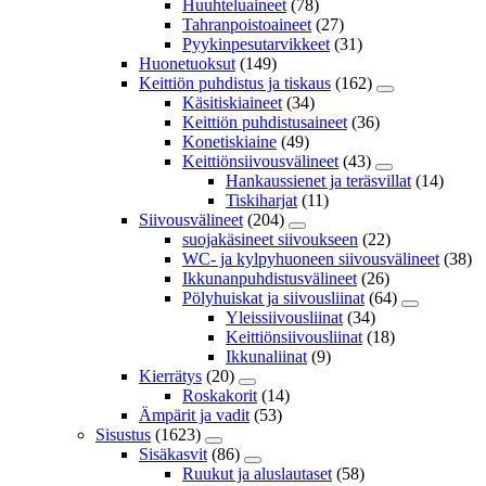
Huuhteluaineet
(78)
Tahranpoistoaineet
(27)
Pyykinpesutarvikkeet
(31)
Huonetuoksut
(149)
Keittiön puhdistus ja tiskaus
(162)
Käsitiskiaineet
(34)
Keittiön puhdistusaineet
(36)
Konetiskiaine
(49)
Keittiönsiivousvälineet
(43)
Hankaussienet ja teräsvillat
(14)
Tiskiharjat
(11)
Siivousvälineet
(204)
suojakäsineet siivoukseen
(22)
WC- ja kylpyhuoneen siivousvälineet
(38)
Ikkunanpuhdistusvälineet
(26)
Pölyhuiskat ja siivousliinat
(64)
Yleissiivousliinat
(34)
Keittiönsiivousliinat
(18)
Ikkunaliinat
(9)
Kierrätys
(20)
Roskakorit
(14)
Ämpärit ja vadit
(53)
Sisustus
(1623)
Sisäkasvit
(86)
Ruukut ja aluslautaset
(58)