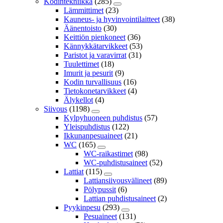
Kodintekniikka
(285)
Lämmittimet
(23)
Kauneus- ja hyvinvointilaitteet
(38)
Äänentoisto
(30)
Keittiön pienkoneet
(36)
Kännykkätarvikkeet
(53)
Paristot ja varavirrat
(31)
Tuulettimet
(18)
Imurit ja pesurit
(9)
Kodin turvallisuus
(16)
Tietokonetarvikkeet
(4)
Älykellot
(4)
Siivous
(1198)
Kylpyhuoneen puhdistus
(57)
Yleispuhdistus
(122)
Ikkunanpesuaineet
(21)
WC
(165)
WC-raikastimet
(98)
WC-puhdistusaineet
(52)
Lattiat
(115)
Lattiansiivousvälineet
(89)
Pölypussit
(6)
Lattian puhdistusaineet
(2)
Pyykinpesu
(293)
Pesuaineet
(131)