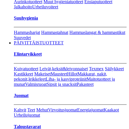
Aurinkotuotteet
Muut hygieniatuotteet
Ensiaputuotteet
Jalkahoito
Urheiluvoiteet
Suuhygienia
Hammasharjat
Hammastahnat
Hammaslangat & hammastikut
Suuvedet
PÄIVITTÄISTUOTTEET
Elintarvikkeet
Kuivatuotteet
Leivät,keksit&leivonnaiset
Texmex
Säilykkeet
Kastikkeet
Makeiset
Mausteet
Hillot
Makkarat, nakit,
pekonit,leikkeleet
Liha- ja kasviproteiinit
Maitotuotteet ja
munat
Valmisruoat
Sipsit ja snacksit
Pakasteet
Juomat
Kahvit
Teet
Mehut
Virvoitusjuomat
Energiajuomat
Kaakaot
Urheilujuomat
Taloustavarat