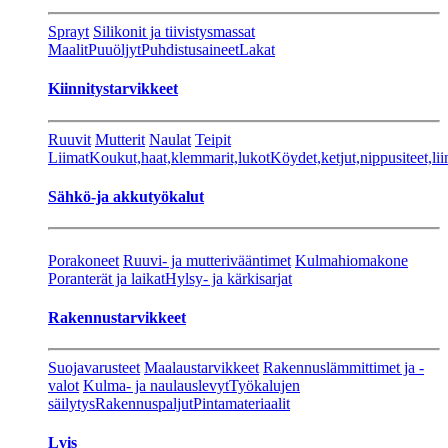
Sprayt
Silikonit ja tiivistysmassat
Maalit
Puuöljyt
Puhdistusaineet
Lakat
Kiinnitystarvikkeet
Ruuvit
Mutterit
Naulat
Teipit
Liimat
Koukut,haat,klemmarit,lukot
Köydet,ketjut,nippusiteet,lii
Sähkö-ja akkutyökalut
Porakoneet
Ruuvi- ja mutterivääntimet
Kulmahiomakone
Poranterät ja laikat
Hylsy- ja kärkisarjat
Rakennustarvikkeet
Suojavarusteet
Maalaustarvikkeet
Rakennuslämmittimet ja -
valot
Kulma- ja naulauslevyt
Työkalujen
säilytys
Rakennuspaljut
Pintamateriaalit
Lvis