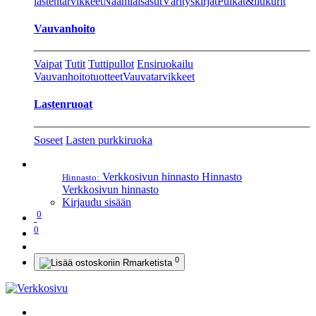
lastentarvikkeet
Naamiaisasut
Värityskirjat
Pulkat&liukurit
Vauvanhoito
Vaipat
Tutit
Tuttipullot
Ensiruokailu
Vauvanhoitotuotteet
Vauvatarvikkeet
Lastenruoat
Soseet
Lasten purkkiruoka
Verkkosivun hinnasto
Hinnasto
Hinnasto:
Verkkosivun hinnasto
Kirjaudu sisään
0
0
0