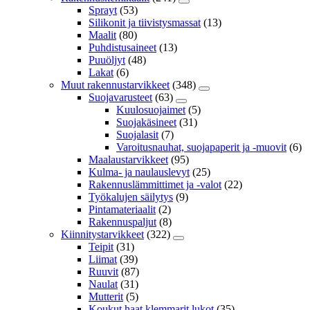
Sprayt
(53)
Silikonit ja tiivistysmassat
(13)
Maalit
(80)
Puhdistusaineet
(13)
Puuöljyt
(48)
Lakat
(6)
Muut rakennustarvikkeet
(348)
Suojavarusteet
(63)
Kuulosuojaimet
(5)
Suojakäsineet
(31)
Suojalasit
(7)
Varoitusnauhat, suojapaperit ja -muovit
(6)
Maalaustarvikkeet
(95)
Kulma- ja naulauslevyt
(25)
Rakennuslämmittimet ja -valot
(22)
Työkalujen säilytys
(9)
Pintamateriaalit
(2)
Rakennuspaljut
(8)
Kiinnitystarvikkeet
(322)
Teipit
(31)
Liimat
(39)
Ruuvit
(87)
Naulat
(31)
Mutterit
(5)
Koukut,haat,klemmarit,lukot
(35)