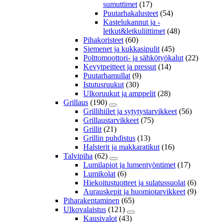
sumuttimet
(17)
Puutarhakalusteet
(54)
Kastelukannut ja -
letkut&letkuliittimet
(48)
Pihakoristeet
(60)
Siemenet ja kukkasipulit
(45)
Polttomoottori- ja sähkötyökalut
(22)
Kevytpeitteet ja pressut
(14)
Puutarhamullat
(9)
Istutusruukut
(30)
Ulkoruukut ja amppelit
(28)
Grillaus
(190)
Grillihiilet ja sytytystarvikkeet
(56)
Grillaustarvikkeet
(75)
Grillit
(21)
Grillin puhdistus
(13)
Halsterit ja makkaratikut
(16)
Talvipiha
(62)
Lumilapiot ja lumentyöntimet
(17)
Lumikolat
(6)
Hiekoitustuotteet ja sulatussuolat
(6)
Aurauskepit ja huomiotarvikkeet
(9)
Piharakentaminen
(65)
Ulkovalaistus
(121)
Kausivalot
(43)