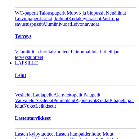
WC-paperit
Talouspaperit
Muovi- ja biopussit
Nenäliinat
Leivinpaperit,foliot, kelmut
Kertakäyttöastiat
Paisto- ja
savustuspussit
Alumiinivuoat
Leivontavuoat
Terveys
Vitamiinit ja luontaistuotteet
Painonhallinta
Urheilijan
terveystuotteet
LAPSILLE
Lelut
Vesilelut
Lautapelit
Ajanviettopelit
Palapelit
Vauvalelut
Sisäleikit
Pehmolelut
Ajoneuvot&radat
Pihapelit ja -
lelut
Nuket
Leikkisetit
Lastentarvikkeet
Lasten kylpytuotteet
Lasten hampaidenhoito
Muut