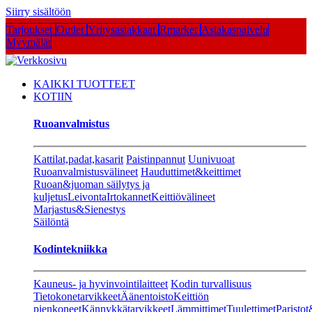
Siirry sisältöön
Tarjoukset
Outlet
Yritysasiakkaat
Rmarket
Asiakaspalvelu
Myymälät
KAIKKI TUOTTEET
KOTIIN
Ruoanvalmistus
Kattilat,padat,kasarit
Paistinpannut
Uunivuoat
Ruoanvalmistusvälineet
Hauduttimet&keittimet
Ruoan&juoman säilytys ja
kuljetus
Leivonta
Irtokannet
Keittiövälineet
Marjastus&Sienestys
Säilöntä
Kodintekniikka
Kauneus- ja hyvinvointilaitteet
Kodin turvallisuus
Tietokonetarvikkeet
Äänentoisto
Keittiön
pienkoneet
Kännykkätarvikkeet
Lämmittimet
Tuulettimet
Paristot