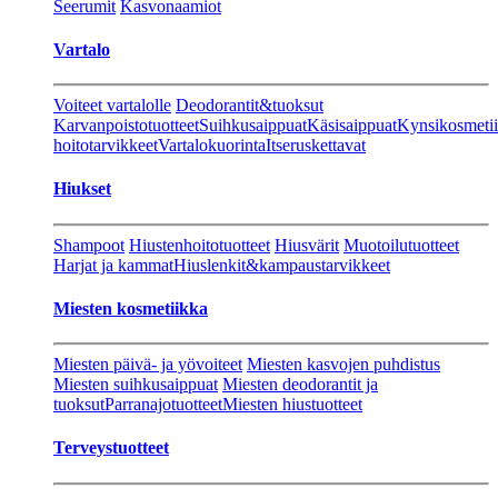
Seerumit
Kasvonaamiot
Vartalo
Voiteet vartalolle
Deodorantit&tuoksut
Karvanpoistotuotteet
Suihkusaippuat
Käsisaippuat
Kynsikosmeti
hoitotarvikkeet
Vartalokuorinta
Itseruskettavat
Hiukset
Shampoot
Hiustenhoitotuotteet
Hiusvärit
Muotoilutuotteet
Harjat ja kammat
Hiuslenkit&kampaustarvikkeet
Miesten kosmetiikka
Miesten päivä- ja yövoiteet
Miesten kasvojen puhdistus
Miesten suihkusaippuat
Miesten deodorantit ja
tuoksut
Parranajotuotteet
Miesten hiustuotteet
Terveystuotteet