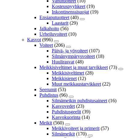
Vanutuotteet
(10)
Kosteuspyyhkeet
(19)
Inkontinenssisuojat
(19)
Ensiaputuotteet
(40)
Laastarit
(29)
Jalkahoito
(56)
Urheiluvoiteet
(10)
Kasvot
(996)
Voiteet
(206)
Päivä- ja yövoiteet
(107)
Silmänympärysvoiteet
(18)
Huulirasvat
(48)
Meikkisiveltimet ja muut tarvikkeet
(73)
Meikkisiveltimet
(28)
Meikkisienet
(12)
Muut meikkaustarvikkeet
(22)
Seerumit
(53)
Puhdistus
(96)
Silmämeikin puhdistusaineet
(16)
Kasvovedet
(23)
Puhdistusgeelit
(39)
Kasvokuorinta
(14)
Meikit
(560)
Meikkivoiteet ja primerit
(57)
Silmämeikit
(170)