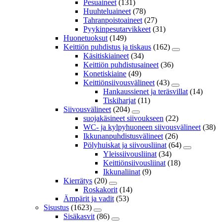
Pesuaineet
(131)
Huuhteluaineet
(78)
Tahranpoistoaineet
(27)
Pyykinpesutarvikkeet
(31)
Huonetuoksut
(149)
Keittiön puhdistus ja tiskaus
(162)
Käsitiskiaineet
(34)
Keittiön puhdistusaineet
(36)
Konetiskiaine
(49)
Keittiönsiivousvälineet
(43)
Hankaussienet ja teräsvillat
(14)
Tiskiharjat
(11)
Siivousvälineet
(204)
suojakäsineet siivoukseen
(22)
WC- ja kylpyhuoneen siivousvälineet
(38)
Ikkunanpuhdistusvälineet
(26)
Pölyhuiskat ja siivousliinat
(64)
Yleissiivousliinat
(34)
Keittiönsiivousliinat
(18)
Ikkunaliinat
(9)
Kierrätys
(20)
Roskakorit
(14)
Ämpärit ja vadit
(53)
Sisustus
(1623)
Sisäkasvit
(86)