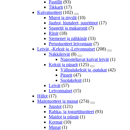
Pastillit
(93)
Tikkarit
(17)
Kuivatuotteet
(102)
Murot ja myslit
(10)
Jauhot, hiutaleet, suuritmot
(17)
Spagetit ja makaronit
(7)
Riisit
(18)
Siemenet ja pähkinät
(33)
Perustuotteet leivontaan
(7)
Leivät, -Keksit ja -Leivonnaiset
(208)
Näkkileivät
(8)
Naposteltavat kuivat leivät
(1)
Keksit ja piparit
(125)
Välipalakeksit ja -patukat
(42)
Piparit
(47)
Suolakeksit
(11)
Leivät
(57)
Leivonnaiset
(15)
Hillot
(17)
Maitotuotteet ja munat
(274)
Juustot
(121)
Rahka- ja jogurttituotteet
(93)
Maidot ja piimät
(1)
Kermat
(10)
Munat
(1)