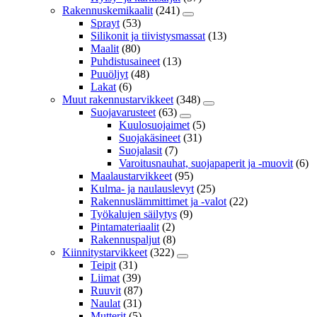
Rakennuskemikaalit
(241)
Sprayt
(53)
Silikonit ja tiivistysmassat
(13)
Maalit
(80)
Puhdistusaineet
(13)
Puuöljyt
(48)
Lakat
(6)
Muut rakennustarvikkeet
(348)
Suojavarusteet
(63)
Kuulosuojaimet
(5)
Suojakäsineet
(31)
Suojalasit
(7)
Varoitusnauhat, suojapaperit ja -muovit
(6)
Maalaustarvikkeet
(95)
Kulma- ja naulauslevyt
(25)
Rakennuslämmittimet ja -valot
(22)
Työkalujen säilytys
(9)
Pintamateriaalit
(2)
Rakennuspaljut
(8)
Kiinnitystarvikkeet
(322)
Teipit
(31)
Liimat
(39)
Ruuvit
(87)
Naulat
(31)
Mutterit
(5)