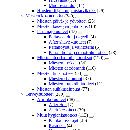
Hiusvahat
(15)
Muotovaahdot
(14)
Hiuslenkit ja kampaustarvikkeet
(29)
Miesten kosmetiikka
(340)
Miesten päivä- ja yövoiteet
(25)
Miesten kasvojen puhdistus
(13)
Parranajotuotteet
(47)
Partavaahdot ja -geelit
(4)
After shave -tuotteet
(7)
Partahöylät ja vaihtoterät
(5)
Parran hoito- ja muotoilutuotteet
(28)
Miesten deodorantit ja tuoksut
(150)
Miesten tuoksut
(34)
Miesten deodorantit
(116)
Miesten hiustuotteet
(53)
Miesten shampoot
(37)
Miesten muotoilutuotteet
(11)
Miesten suihkusaippuat
(77)
Terveystuotteet
(280)
Aurinkotuotteet
(48)
After Sun
(7)
Aurinkovoiteet
(39)
Muut hygieniatuotteet
(113)
Kuukautissuojat
(35)
Käsidesit
(4)