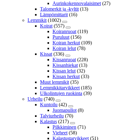
Aurinkokennovalaisimet
(27)
Talomerkit ja -kyltit
(13)
Lämpömittarit
(16)
Lemmikit
(1002)
Koirat
(557)
Koiranruoat
(119)
Puruluut
(156)
Koiran herkut
(109)
Koiran lelut
(78)
Kissat
(336)
Kissanruoat
(228)
Kissanhiekat
(13)
Kissan lelut
(32)
Kissan herkut
(33)
Muut lemmikit
(35)
Lemmikkitarvikkeet
(185)
Ulkolintujen ruokinta
(39)
Urheilu
(740)
Kuntoilu
(42)
Juomapullot
(8)
Talviurheilu
(70)
Kalastus
(217)
Pilkkiminen
(71)
Vieheet
(58)
Kalastustarvikkeet
(51)