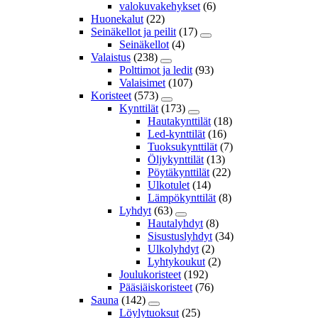
valokuvakehykset
(6)
Huonekalut
(22)
Seinäkellot ja peilit
(17)
Seinäkellot
(4)
Valaistus
(238)
Polttimot ja ledit
(93)
Valaisimet
(107)
Koristeet
(573)
Kynttilät
(173)
Hautakynttilät
(18)
Led-kynttilät
(16)
Tuoksukynttilät
(7)
Öljykynttilät
(13)
Pöytäkynttilät
(22)
Ulkotulet
(14)
Lämpökynttilät
(8)
Lyhdyt
(63)
Hautalyhdyt
(8)
Sisustuslyhdyt
(34)
Ulkolyhdyt
(2)
Lyhtykoukut
(2)
Joulukoristeet
(192)
Pääsiäiskoristeet
(76)
Sauna
(142)
Löylytuoksut
(25)