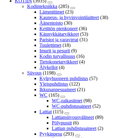
KOTIIN
(3935)
Kodintekniikka
(285)
Lämmittimet
(23)
Kauneus- ja hyvinvointilaitteet
(38)
Äänentoisto
(30)
Keittiön pienkoneet
(36)
Kännykkätarvikkeet
(53)
Paristot ja varavirrat
(31)
Tuulettimet
(18)
Imurit ja pesurit
(9)
Kodin turvallisuus
(16)
Tietokonetarvikkeet
(4)
Älykellot
(4)
Siivous
(1198)
Kylpyhuoneen puhdistus
(57)
Yleispuhdistus
(122)
Ikkunanpesuaineet
(21)
WC
(165)
WC-raikastimet
(98)
WC-puhdistusaineet
(52)
Lattiat
(115)
Lattiansiivousvälineet
(89)
Pölypussit
(6)
Lattian puhdistusaineet
(2)
Pyykinpesu
(293)