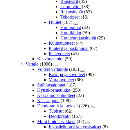
Ripsivärit
(45)
Luomivärit
(38)
Rajauskynät
(57)
Tekoripset
(16)
Huulet
(187)
Huulipunat
(42)
Huulikiillot
(59)
Huultenrajauskynät
(29)
Kulmatuotteet
(44)
Puuterit ja poskipunat
(67)
Peitevoiteet
(45)
Kasvonaamiot
(59)
Vartalo
(1096)
Voiteet vartalolle
(183)
Käsi- ja jalkavoiteet
(90)
Vartalovoiteet
(86)
Suihkusaippuat
(187)
Kynsikosmetiikka
(250)
Karvanpoistotuotteet
(23)
Käsisaippua
(198)
Deodorantit ja tuoksut
(226)
Tuoksut
(62)
Deodorantit
(167)
Muut hoitotarvikkeet
(42)
Kynsileikkurit ja kynsisakset
(8)