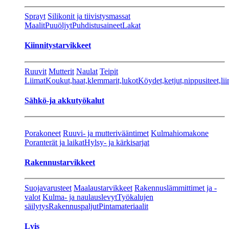
Sprayt
Silikonit ja tiivistysmassat
Maalit
Puuöljyt
Puhdistusaineet
Lakat
Kiinnitystarvikkeet
Ruuvit
Mutterit
Naulat
Teipit
Liimat
Koukut,haat,klemmarit,lukot
Köydet,ketjut,nippusiteet,lii
Sähkö-ja akkutyökalut
Porakoneet
Ruuvi- ja mutterivääntimet
Kulmahiomakone
Poranterät ja laikat
Hylsy- ja kärkisarjat
Rakennustarvikkeet
Suojavarusteet
Maalaustarvikkeet
Rakennuslämmittimet ja -
valot
Kulma- ja naulauslevyt
Työkalujen
säilytys
Rakennuspaljut
Pintamateriaalit
Lvis