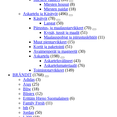
Miesten housut
(8)
Miesten paidat
(18)
Askartelu ja Käsityöt
(496)
Käsityöt
(78)
Langat
(50)
Piirustus- ja maalaustarvikkeet
(70)
Kynät, tussit ja maalit
(51)
Maalauspohjat ja piirustuslehtiöt
(11)
Muut pientarvikkeet
(15)
Kortit ja paketointi
(51)
Avaimenperät ja magneetit
(30)
Askartelu
(198)
Askarteluvälineet
(43)
Askartelumateriaalit
(76)
Toimistotarvikkeet
(149)
BRÄNDIT
(1768)
Adidas
(3)
Ajax
(25)
Bliw
(18)
Blistex
(12)
Erittäin Hieno Suomalainen
(6)
Family Fresh
(11)
hth
(7)
Jordan
(50)