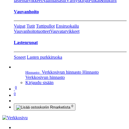
lastentarvikkeet
Naamiaisasut
Värityskirjat
Pulkat&liukurit
Vauvanhoito
Vaipat
Tutit
Tuttipullot
Ensiruokailu
Vauvanhoitotuotteet
Vauvatarvikkeet
Lastenruoat
Soseet
Lasten purkkiruoka
Verkkosivun hinnasto
Hinnasto
Hinnasto:
Verkkosivun hinnasto
Kirjaudu sisään
0
0
0