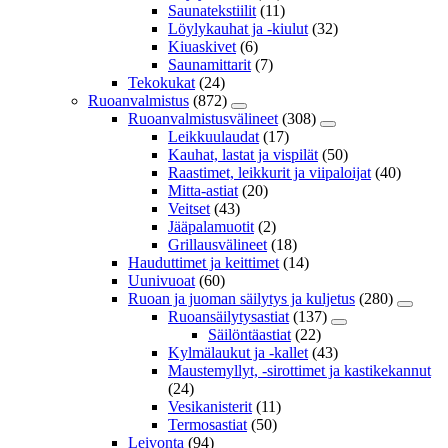
Saunatekstiilit
(11)
Löylykauhat ja -kiulut
(32)
Kiuaskivet
(6)
Saunamittarit
(7)
Tekokukat
(24)
Ruoanvalmistus
(872)
Ruoanvalmistusvälineet
(308)
Leikkuulaudat
(17)
Kauhat, lastat ja vispilät
(50)
Raastimet, leikkurit ja viipaloijat
(40)
Mitta-astiat
(20)
Veitset
(43)
Jääpalamuotit
(2)
Grillausvälineet
(18)
Hauduttimet ja keittimet
(14)
Uunivuoat
(60)
Ruoan ja juoman säilytys ja kuljetus
(280)
Ruoansäilytysastiat
(137)
Säilöntäastiat
(22)
Kylmälaukut ja -kallet
(43)
Maustemyllyt, -sirottimet ja kastikekannut
(24)
Vesikanisterit
(11)
Termosastiat
(50)
Leivonta
(94)