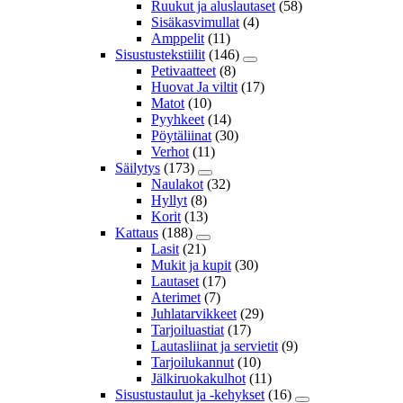
Ruukut ja aluslautaset
(58)
Sisäkasvimullat
(4)
Amppelit
(11)
Sisustustekstiilit
(146)
Petivaatteet
(8)
Huovat Ja viltit
(17)
Matot
(10)
Pyyhkeet
(14)
Pöytäliinat
(30)
Verhot
(11)
Säilytys
(173)
Naulakot
(32)
Hyllyt
(8)
Korit
(13)
Kattaus
(188)
Lasit
(21)
Mukit ja kupit
(30)
Lautaset
(17)
Aterimet
(7)
Juhlatarvikkeet
(29)
Tarjoiluastiat
(17)
Lautasliinat ja servietit
(9)
Tarjoilukannut
(10)
Jälkiruokakulhot
(11)
Sisustustaulut ja -kehykset
(16)