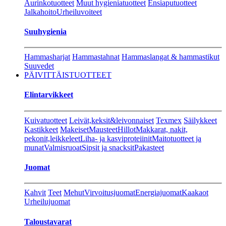
Aurinkotuotteet
Muut hygieniatuotteet
Ensiaputuotteet
Jalkahoito
Urheiluvoiteet
Suuhygienia
Hammasharjat
Hammastahnat
Hammaslangat & hammastikut
Suuvedet
PÄIVITTÄISTUOTTEET
Elintarvikkeet
Kuivatuotteet
Leivät,keksit&leivonnaiset
Texmex
Säilykkeet
Kastikkeet
Makeiset
Mausteet
Hillot
Makkarat, nakit,
pekonit,leikkeleet
Liha- ja kasviproteiinit
Maitotuotteet ja
munat
Valmisruoat
Sipsit ja snacksit
Pakasteet
Juomat
Kahvit
Teet
Mehut
Virvoitusjuomat
Energiajuomat
Kaakaot
Urheilujuomat
Taloustavarat