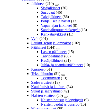
Jalkineet
(210)
Sisäjalkineet
(20)
Saappaat
(46)
Talvijalkineet
(86)
Pohjalliset ja nastat
(17)
Vapaa-ajan jalkineet
(8)
Sandaalit/puutarhakengät
(13)
Kenkätarvikkeet
(11)
Vyöt
(201)
Laukut, reput ja lompakot
(102)
Päähineet
(144)
Lasten päähineet
(15)
Talvipäähineet
(66)
Kesäpäähineet
(21)
Juhla- ja naamiaispäähineet
(10)
Käsineet
(51)
Tekstiilihuolto
(51)
Tekstiilivärit
(13)
Sadevarusteet
(18)
Kaulahuivit ja kaulurit
(34)
Sukat ja säärystimet
(42)
Naisten vaatteet
(20)
Naisten housut ja leggingsit
(9)
Naisten paidat ja puserot
(15)
Miesten vaatteet
(28)