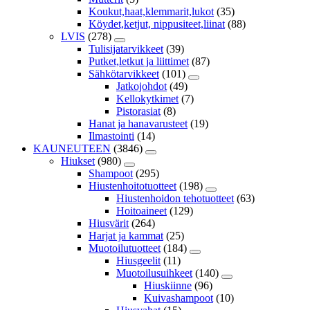
Koukut,haat,klemmarit,lukot
(35)
Köydet,ketjut, nippusiteet,liinat
(88)
LVIS
(278)
Tulisijatarvikkeet
(39)
Putket,letkut ja liittimet
(87)
Sähkötarvikkeet
(101)
Jatkojohdot
(49)
Kellokytkimet
(7)
Pistorasiat
(8)
Hanat ja hanavarusteet
(19)
Ilmastointi
(14)
KAUNEUTEEN
(3846)
Hiukset
(980)
Shampoot
(295)
Hiustenhoitotuotteet
(198)
Hiustenhoidon tehotuotteet
(63)
Hoitoaineet
(129)
Hiusvärit
(264)
Harjat ja kammat
(25)
Muotoilutuotteet
(184)
Hiusgeelit
(11)
Muotoilusuihkeet
(140)
Hiuskiinne
(96)
Kuivashampoot
(10)