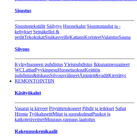
Sisustus
Sisustustekstiilit
Säilytys
Huonekalut
Sisustustaulut ja -
kehykset
Seinäkellot &
peilit
Tekokukat
Sisäkasveille
Kattaus
Koristeet
Valaistus
Sauna
Siivous
Kylpyhuoneen puhdistus
Yleispuhdistus
Ikkunanpesuaineet
WC
Lattiat
Pyykinpesu
Huonetuoksut
Keittiön
puhdistus&tiskaus
Siivousvälineet
Ämpärit&vadit
Kierrätys
REMONTOINTIIN
Käsityökalut
Vasarat ja kirveet
Pöytätietokoneet
Pihdit ja leikkurt
Sahat
Hionta
Työkalusetit
Mitat ja suorakulmat
Puukot ja
katkoteräveitset
Muuraus,rappaus,laatoitus
Rakennuskemikaalit