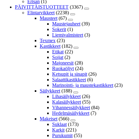
Erisan
(1)
PÄIVITTÄISTUOTTEET
(3367)
Elintarvikkeet
(2238)
Mausteet
(67)
Maustejauheet
(39)
Sokerit
(1)
Liemivalmisteet
(3)
Texmex
(23)
Kastikkeet
(182)
Etikat
(22)
Soijat
(2)
Majoneesit
(28)
Ruokaöljyt
(24)
Ketsupit ja sinapit
(26)
Salaattikastikkeet
(6)
Marinointi- ja maustekastikkeet
(23)
Säilykkeet
(188)
Lihasäilykkeet
(26)
Kalasäilykkeet
(55)
Vihannessäilykkeet
(84)
Hedelmäsäilykkeet
(7)
Makeiset
(566)
Suklaat
(173)
Karkit
(221)
Purukumit
(55)