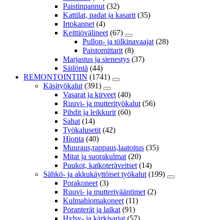
Paistinpannut
(32)
Kattilat, padat ja kasarit
(35)
Irtokannet
(4)
Keittiövälineet
(67)
Pullon- ja tölkinavaajat
(28)
Paistomittarit
(8)
Marjastus ja sienestys
(37)
Säilöntä
(44)
REMONTOINTIIN
(1741)
Käsityökalut
(391)
Vasarat ja kirveet
(40)
Ruuvi- ja mutterityökalut
(56)
Pihdit ja leikkurit
(60)
Sahat
(14)
Työkalusetit
(42)
Hionta
(40)
Muuraus,rappaus,laatoitus
(35)
Mitat ja suorakulmat
(20)
Puukot, katkoteräveitset
(14)
Sähkö- ja akkukäyttöiset työkalut
(199)
Porakoneet
(3)
Ruuvi- ja mutterivääntimet
(2)
Kulmahiomakoneet
(11)
Poranterät ja laikat
(91)
Hylsy- ja kärkisarjat
(57)