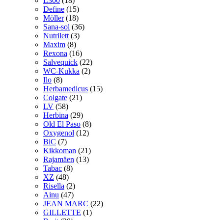
L300
(18)
Define
(15)
Möller
(18)
Sana-sol
(36)
Nutrilett
(3)
Maxim
(8)
Rexona
(16)
Salvequick
(22)
WC-Kukka
(2)
Ilo
(8)
Herbamedicus
(15)
Colgate
(21)
LV
(58)
Herbina
(29)
Old El Paso
(8)
Oxygenol
(12)
BiC
(7)
Kikkoman
(21)
Rajamäen
(13)
Tabac
(8)
XZ
(48)
Risella
(2)
Ainu
(47)
JEAN MARC
(22)
GILLETTE
(1)