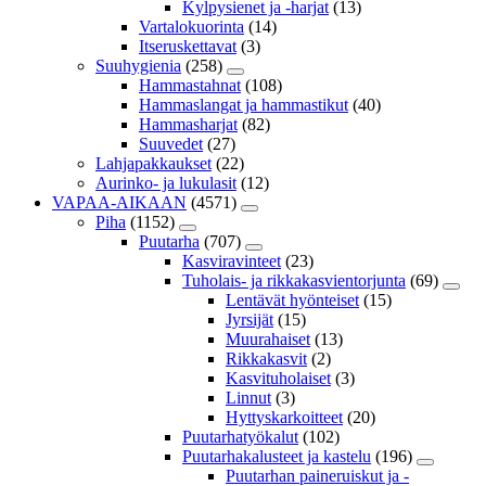
Kylpysienet ja -harjat
(13)
Vartalokuorinta
(14)
Itseruskettavat
(3)
Suuhygienia
(258)
Hammastahnat
(108)
Hammaslangat ja hammastikut
(40)
Hammasharjat
(82)
Suuvedet
(27)
Lahjapakkaukset
(22)
Aurinko- ja lukulasit
(12)
VAPAA-AIKAAN
(4571)
Piha
(1152)
Puutarha
(707)
Kasviravinteet
(23)
Tuholais- ja rikkakasvientorjunta
(69)
Lentävät hyönteiset
(15)
Jyrsijät
(15)
Muurahaiset
(13)
Rikkakasvit
(2)
Kasvituholaiset
(3)
Linnut
(3)
Hyttyskarkoitteet
(20)
Puutarhatyökalut
(102)
Puutarhakalusteet ja kastelu
(196)
Puutarhan paineruiskut ja -