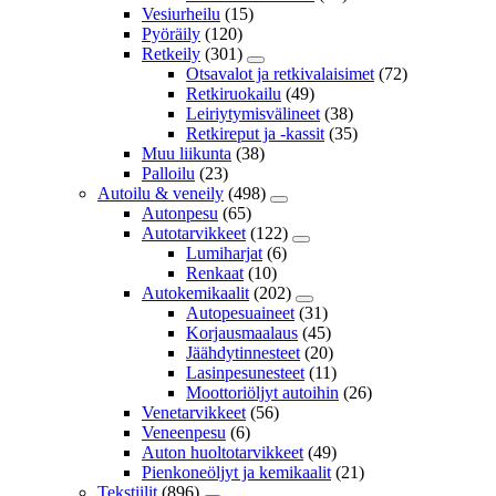
Vesiurheilu
(15)
Pyöräily
(120)
Retkeily
(301)
Otsavalot ja retkivalaisimet
(72)
Retkiruokailu
(49)
Leiriytymisvälineet
(38)
Retkireput ja -kassit
(35)
Muu liikunta
(38)
Palloilu
(23)
Autoilu & veneily
(498)
Autonpesu
(65)
Autotarvikkeet
(122)
Lumiharjat
(6)
Renkaat
(10)
Autokemikaalit
(202)
Autopesuaineet
(31)
Korjausmaalaus
(45)
Jäähdytinnesteet
(20)
Lasinpesunesteet
(11)
Moottoriöljyt autoihin
(26)
Venetarvikkeet
(56)
Veneenpesu
(6)
Auton huoltotarvikkeet
(49)
Pienkoneöljyt ja kemikaalit
(21)
Tekstiilit
(896)