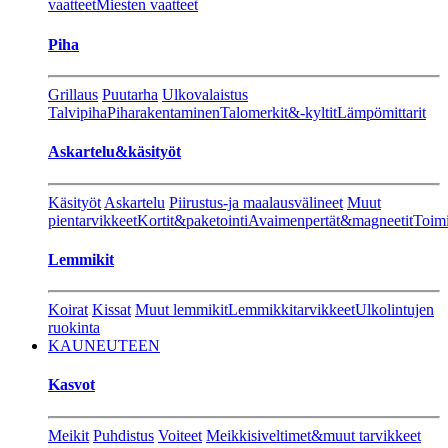
vaatteet
Miesten vaatteet
Piha
Grillaus
Puutarha
Ulkovalaistus
Talvipiha
Piharakentaminen
Talomerkit&-kyltit
Lämpömittarit
Askartelu&käsityöt
Käsityöt
Askartelu
Piirustus-ja maalausvälineet
Muut
pientarvikkeet
Kortit&paketointi
Avaimenpertät&magneetit
Toimi
Lemmikit
Koirat
Kissat
Muut lemmikit
Lemmikkitarvikkeet
Ulkolintujen
ruokinta
KAUNEUTEEN
Kasvot
Meikit
Puhdistus
Voiteet
Meikkisiveltimet&muut tarvikkeet