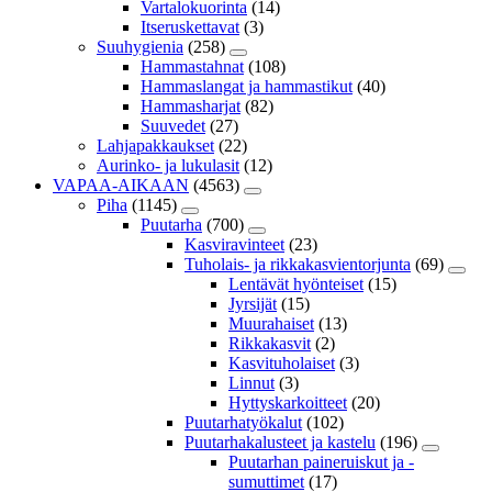
Vartalokuorinta
(14)
Itseruskettavat
(3)
Suuhygienia
(258)
Hammastahnat
(108)
Hammaslangat ja hammastikut
(40)
Hammasharjat
(82)
Suuvedet
(27)
Lahjapakkaukset
(22)
Aurinko- ja lukulasit
(12)
VAPAA-AIKAAN
(4563)
Piha
(1145)
Puutarha
(700)
Kasviravinteet
(23)
Tuholais- ja rikkakasvientorjunta
(69)
Lentävät hyönteiset
(15)
Jyrsijät
(15)
Muurahaiset
(13)
Rikkakasvit
(2)
Kasvituholaiset
(3)
Linnut
(3)
Hyttyskarkoitteet
(20)
Puutarhatyökalut
(102)
Puutarhakalusteet ja kastelu
(196)
Puutarhan paineruiskut ja -
sumuttimet
(17)