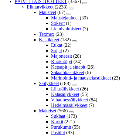
PÄIVITTÄISTUOTTEET
(3367)
Elintarvikkeet
(2238)
Mausteet
(67)
Maustejauheet
(39)
Sokerit
(1)
Liemivalmisteet
(3)
Texmex
(23)
Kastikkeet
(182)
Etikat
(22)
Soijat
(2)
Majoneesit
(28)
Ruokaöljyt
(24)
Ketsupit ja sinapit
(26)
Salaattikastikkeet
(6)
Marinointi- ja maustekastikkeet
(23)
Säilykkeet
(188)
Lihasäilykkeet
(26)
Kalasäilykkeet
(55)
Vihannessäilykkeet
(84)
Hedelmäsäilykkeet
(7)
Makeiset
(566)
Suklaat
(173)
Karkit
(221)
Purukumit
(55)
Pastillit
(93)