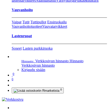
lastentarvikkeet
Naamiaisasut
Värityskirjat
Pulkat&liukurit
Vauvanhoito
Vaipat
Tutit
Tuttipullot
Ensiruokailu
Vauvanhoitotuotteet
Vauvatarvikkeet
Lastenruoat
Soseet
Lasten purkkiruoka
Verkkosivun hinnasto
Hinnasto
Hinnasto:
Verkkosivun hinnasto
Kirjaudu sisään
0
0
0