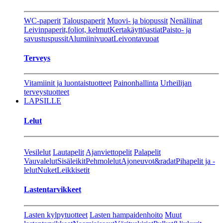
WC-paperit
Talouspaperit
Muovi- ja biopussit
Nenäliinat
Leivinpaperit,foliot, kelmut
Kertakäyttöastiat
Paisto- ja
savustuspussit
Alumiinivuoat
Leivontavuoat
Terveys
Vitamiinit ja luontaistuotteet
Painonhallinta
Urheilijan
terveystuotteet
LAPSILLE
Lelut
Vesilelut
Lautapelit
Ajanviettopelit
Palapelit
Vauvalelut
Sisäleikit
Pehmolelut
Ajoneuvot&radat
Pihapelit ja -
lelut
Nuket
Leikkisetit
Lastentarvikkeet
Lasten kylpytuotteet
Lasten hampaidenhoito
Muut