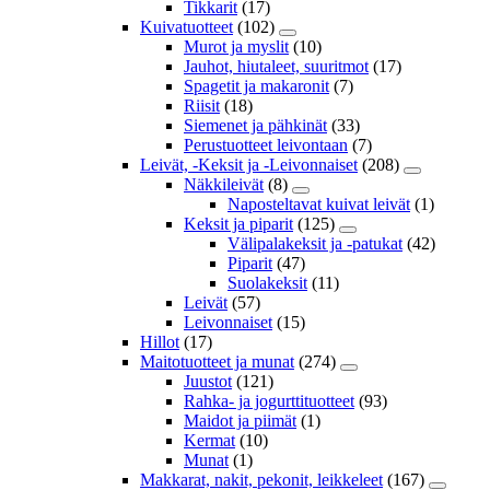
Tikkarit
(17)
Kuivatuotteet
(102)
Murot ja myslit
(10)
Jauhot, hiutaleet, suuritmot
(17)
Spagetit ja makaronit
(7)
Riisit
(18)
Siemenet ja pähkinät
(33)
Perustuotteet leivontaan
(7)
Leivät, -Keksit ja -Leivonnaiset
(208)
Näkkileivät
(8)
Naposteltavat kuivat leivät
(1)
Keksit ja piparit
(125)
Välipalakeksit ja -patukat
(42)
Piparit
(47)
Suolakeksit
(11)
Leivät
(57)
Leivonnaiset
(15)
Hillot
(17)
Maitotuotteet ja munat
(274)
Juustot
(121)
Rahka- ja jogurttituotteet
(93)
Maidot ja piimät
(1)
Kermat
(10)
Munat
(1)
Makkarat, nakit, pekonit, leikkeleet
(167)