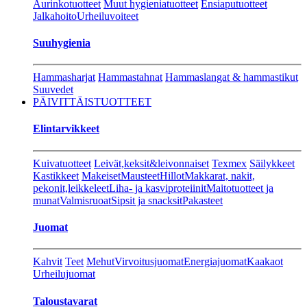
Aurinkotuotteet
Muut hygieniatuotteet
Ensiaputuotteet
Jalkahoito
Urheiluvoiteet
Suuhygienia
Hammasharjat
Hammastahnat
Hammaslangat & hammastikut
Suuvedet
PÄIVITTÄISTUOTTEET
Elintarvikkeet
Kuivatuotteet
Leivät,keksit&leivonnaiset
Texmex
Säilykkeet
Kastikkeet
Makeiset
Mausteet
Hillot
Makkarat, nakit,
pekonit,leikkeleet
Liha- ja kasviproteiinit
Maitotuotteet ja
munat
Valmisruoat
Sipsit ja snacksit
Pakasteet
Juomat
Kahvit
Teet
Mehut
Virvoitusjuomat
Energiajuomat
Kaakaot
Urheilujuomat
Taloustavarat