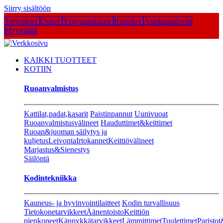
Siirry sisältöön
Tarjoukset
Outlet
Yritysasiakkaat
Rmarket
Asiakaspalvelu
Myymälät
KAIKKI TUOTTEET
KOTIIN
Ruoanvalmistus
Kattilat,padat,kasarit
Paistinpannut
Uunivuoat
Ruoanvalmistusvälineet
Hauduttimet&keittimet
Ruoan&juoman säilytys ja
kuljetus
Leivonta
Irtokannet
Keittiövälineet
Marjastus&Sienestys
Säilöntä
Kodintekniikka
Kauneus- ja hyvinvointilaitteet
Kodin turvallisuus
Tietokonetarvikkeet
Äänentoisto
Keittiön
pienkoneet
Kännykkätarvikkeet
Lämmittimet
Tuulettimet
Paristot