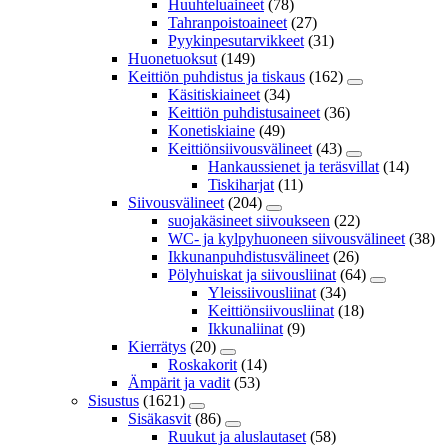
Huuhteluaineet
(78)
Tahranpoistoaineet
(27)
Pyykinpesutarvikkeet
(31)
Huonetuoksut
(149)
Keittiön puhdistus ja tiskaus
(162)
Käsitiskiaineet
(34)
Keittiön puhdistusaineet
(36)
Konetiskiaine
(49)
Keittiönsiivousvälineet
(43)
Hankaussienet ja teräsvillat
(14)
Tiskiharjat
(11)
Siivousvälineet
(204)
suojakäsineet siivoukseen
(22)
WC- ja kylpyhuoneen siivousvälineet
(38)
Ikkunanpuhdistusvälineet
(26)
Pölyhuiskat ja siivousliinat
(64)
Yleissiivousliinat
(34)
Keittiönsiivousliinat
(18)
Ikkunaliinat
(9)
Kierrätys
(20)
Roskakorit
(14)
Ämpärit ja vadit
(53)
Sisustus
(1621)
Sisäkasvit
(86)
Ruukut ja aluslautaset
(58)