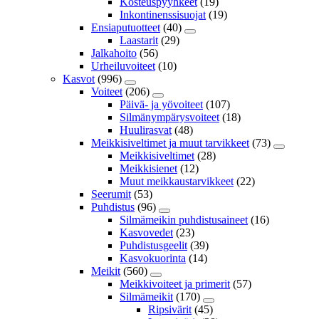
Kosteuspyyhkeet
(19)
Inkontinenssisuojat
(19)
Ensiaputuotteet
(40)
Laastarit
(29)
Jalkahoito
(56)
Urheiluvoiteet
(10)
Kasvot
(996)
Voiteet
(206)
Päivä- ja yövoiteet
(107)
Silmänympärysvoiteet
(18)
Huulirasvat
(48)
Meikkisiveltimet ja muut tarvikkeet
(73)
Meikkisiveltimet
(28)
Meikkisienet
(12)
Muut meikkaustarvikkeet
(22)
Seerumit
(53)
Puhdistus
(96)
Silmämeikin puhdistusaineet
(16)
Kasvovedet
(23)
Puhdistusgeelit
(39)
Kasvokuorinta
(14)
Meikit
(560)
Meikkivoiteet ja primerit
(57)
Silmämeikit
(170)
Ripsivärit
(45)