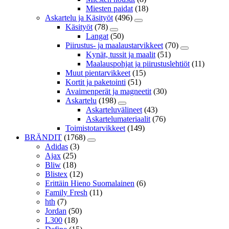
Miesten paidat
(18)
Askartelu ja Käsityöt
(496)
Käsityöt
(78)
Langat
(50)
Piirustus- ja maalaustarvikkeet
(70)
Kynät, tussit ja maalit
(51)
Maalauspohjat ja piirustuslehtiöt
(11)
Muut pientarvikkeet
(15)
Kortit ja paketointi
(51)
Avaimenperät ja magneetit
(30)
Askartelu
(198)
Askarteluvälineet
(43)
Askartelumateriaalit
(76)
Toimistotarvikkeet
(149)
BRÄNDIT
(1768)
Adidas
(3)
Ajax
(25)
Bliw
(18)
Blistex
(12)
Erittäin Hieno Suomalainen
(6)
Family Fresh
(11)
hth
(7)
Jordan
(50)
L300
(18)