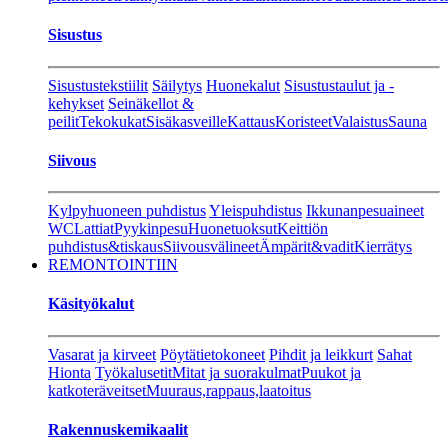
Sisustus
Sisustustekstiilit
Säilytys
Huonekalut
Sisustustaulut ja -
kehykset
Seinäkellot &
peilit
Tekokukat
Sisäkasveille
Kattaus
Koristeet
Valaistus
Sauna
Siivous
Kylpyhuoneen puhdistus
Yleispuhdistus
Ikkunanpesuaineet
WC
Lattiat
Pyykinpesu
Huonetuoksut
Keittiön
puhdistus&tiskaus
Siivousvälineet
Ämpärit&vadit
Kierrätys
REMONTOINTIIN
Käsityökalut
Vasarat ja kirveet
Pöytätietokoneet
Pihdit ja leikkurt
Sahat
Hionta
Työkalusetit
Mitat ja suorakulmat
Puukot ja
katkoteräveitset
Muuraus,rappaus,laatoitus
Rakennuskemikaalit