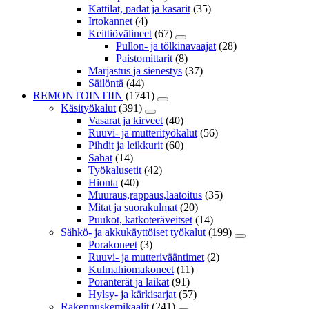
Kattilat, padat ja kasarit
(35)
Irtokannet
(4)
Keittiövälineet
(67)
Pullon- ja tölkinavaajat
(28)
Paistomittarit
(8)
Marjastus ja sienestys
(37)
Säilöntä
(44)
REMONTOINTIIN
(1741)
Käsityökalut
(391)
Vasarat ja kirveet
(40)
Ruuvi- ja mutterityökalut
(56)
Pihdit ja leikkurit
(60)
Sahat
(14)
Työkalusetit
(42)
Hionta
(40)
Muuraus,rappaus,laatoitus
(35)
Mitat ja suorakulmat
(20)
Puukot, katkoteräveitset
(14)
Sähkö- ja akkukäyttöiset työkalut
(199)
Porakoneet
(3)
Ruuvi- ja mutterivääntimet
(2)
Kulmahiomakoneet
(11)
Poranterät ja laikat
(91)
Hylsy- ja kärkisarjat
(57)
Rakennuskemikaalit
(241)