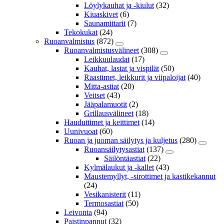
Löylykauhat ja -kiulut
(32)
Kiuaskivet
(6)
Saunamittarit
(7)
Tekokukat
(24)
Ruoanvalmistus
(872)
Ruoanvalmistusvälineet
(308)
Leikkuulaudat
(17)
Kauhat, lastat ja vispilät
(50)
Raastimet, leikkurit ja viipaloijat
(40)
Mitta-astiat
(20)
Veitset
(43)
Jääpalamuotit
(2)
Grillausvälineet
(18)
Hauduttimet ja keittimet
(14)
Uunivuoat
(60)
Ruoan ja juoman säilytys ja kuljetus
(280)
Ruoansäilytysastiat
(137)
Säilöntäastiat
(22)
Kylmälaukut ja -kallet
(43)
Maustemyllyt, -sirottimet ja kastikekannut
(24)
Vesikanisterit
(11)
Termosastiat
(50)
Leivonta
(94)
Paistinpannut
(32)