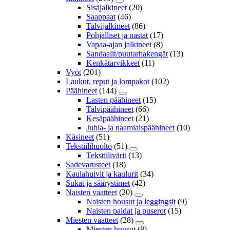
Sisäjalkineet
(20)
Saappaat
(46)
Talvijalkineet
(86)
Pohjalliset ja nastat
(17)
Vapaa-ajan jalkineet
(8)
Sandaalit/puutarhakengät
(13)
Kenkätarvikkeet
(11)
Vyöt
(201)
Laukut, reput ja lompakot
(102)
Päähineet
(144)
Lasten päähineet
(15)
Talvipäähineet
(66)
Kesäpäähineet
(21)
Juhla- ja naamiaispäähineet
(10)
Käsineet
(51)
Tekstiilihuolto
(51)
Tekstiilivärit
(13)
Sadevarusteet
(18)
Kaulahuivit ja kaulurit
(34)
Sukat ja säärystimet
(42)
Naisten vaatteet
(20)
Naisten housut ja leggingsit
(9)
Naisten paidat ja puserot
(15)
Miesten vaatteet
(28)
Miesten housut
(8)