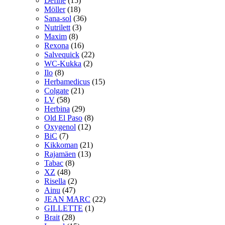
Define
(15)
Möller
(18)
Sana-sol
(36)
Nutrilett
(3)
Maxim
(8)
Rexona
(16)
Salvequick
(22)
WC-Kukka
(2)
Ilo
(8)
Herbamedicus
(15)
Colgate
(21)
LV
(58)
Herbina
(29)
Old El Paso
(8)
Oxygenol
(12)
BiC
(7)
Kikkoman
(21)
Rajamäen
(13)
Tabac
(8)
XZ
(48)
Risella
(2)
Ainu
(47)
JEAN MARC
(22)
GILLETTE
(1)
Brait
(28)