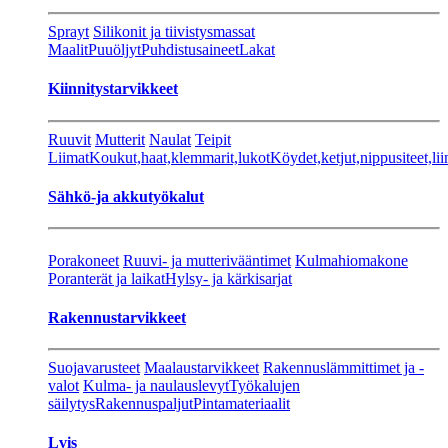
Sprayt
Silikonit ja tiivistysmassat
Maalit
Puuöljyt
Puhdistusaineet
Lakat
Kiinnitystarvikkeet
Ruuvit
Mutterit
Naulat
Teipit
Liimat
Koukut,haat,klemmarit,lukot
Köydet,ketjut,nippusiteet,lii
Sähkö-ja akkutyökalut
Porakoneet
Ruuvi- ja mutterivääntimet
Kulmahiomakone
Poranterät ja laikat
Hylsy- ja kärkisarjat
Rakennustarvikkeet
Suojavarusteet
Maalaustarvikkeet
Rakennuslämmittimet ja -
valot
Kulma- ja naulauslevyt
Työkalujen
säilytys
Rakennuspaljut
Pintamateriaalit
Lvis