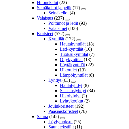
Huonekalut
(22)
Seinäkellot ja peilit
(17)
Seinäkellot
(4)
Valaistus
(237)
Polttimot ja ledit
(93)
Valaisimet
(106)
Koristeet
(572)
Kynttilät
(172)
Hautakynttilät
(18)
Led-kynttilät
(16)
Tuoksukynttilät
(7)
Öljykynttilät
(13)
Pöytäkynttilät
(22)
Ulkotulet
(13)
Lämpökynttilät
(8)
Lyhdyt
(63)
Hautalyhdyt
(8)
Sisustuslyhdyt
(34)
Ulkolyhdyt
(2)
Lyhtykoukut
(2)
Joulukoristeet
(192)
Pääsiäiskoristeet
(76)
Sauna
(142)
Löylytuoksut
(25)
Saunatekstiilit
(11)