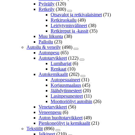
Pyöräily
(120)
Retkeily
(300)
Otsavalot ja retkivalaisimet
(71)
Retkiruokailu
(49)
Leiriytymisvälineet
(38)
Retkireput ja -kassit
(35)
Muu liikunta
(38)
Palloilu
(23)
Autoilu & veneily
(498)
Autonpesu
(65)
Autotarvikkeet
(122)
Lumiharjat
(6)
Renkaat
(10)
Autokemikaalit
(202)
Autopesuaineet
(31)
Korjausmaalaus
(45)
Jäähdytinnesteet
(20)
Lasinpesunesteet
(11)
Moottoriöljyt autoihin
(26)
Venetarvikkeet
(56)
Veneenpesu
(6)
Auton huoltotarvikkeet
(49)
Pienkoneöljyt ja kemikaalit
(21)
Tekstiilit
(896)
Jalkineet
(210)