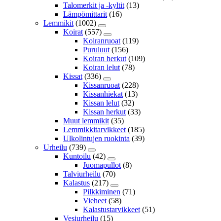
Talomerkit ja -kyltit
(13)
Lämpömittarit
(16)
Lemmikit
(1002)
Koirat
(557)
Koiranruoat
(119)
Puruluut
(156)
Koiran herkut
(109)
Koiran lelut
(78)
Kissat
(336)
Kissanruoat
(228)
Kissanhiekat
(13)
Kissan lelut
(32)
Kissan herkut
(33)
Muut lemmikit
(35)
Lemmikkitarvikkeet
(185)
Ulkolintujen ruokinta
(39)
Urheilu
(739)
Kuntoilu
(42)
Juomapullot
(8)
Talviurheilu
(70)
Kalastus
(217)
Pilkkiminen
(71)
Vieheet
(58)
Kalastustarvikkeet
(51)
Vesiurheilu
(15)