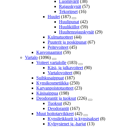
Luomivärit
(38)
Rajauskynät
(57)
Tekoripset
(16)
Huulet
(187)
Huulipunat
(42)
Huulikiillot
(59)
Huultenrajauskynät
(29)
Kulmatuotteet
(44)
Puuterit ja poskipunat
(67)
Peitevoiteet
(45)
Kasvonaamiot
(59)
Vartalo
(1096)
Voiteet vartalolle
(183)
Käsi- ja jalkavoiteet
(90)
Vartalovoiteet
(86)
Suihkusaippuat
(187)
Kynsikosmetiikka
(250)
Karvanpoistotuotteet
(23)
Käsisaippua
(198)
Deodorantit ja tuoksut
(226)
Tuoksut
(62)
Deodorantit
(167)
Muut hoitotarvikkeet
(42)
Kynsileikkurit ja kynsisakset
(8)
Kylpysienet ja -harjat
(13)