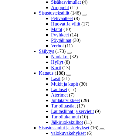
Sisäkasvimullat
(4)
Amppelit
(11)
Sisustustekstiilit
(146)
Petivaatteet
(8)
Huovat Ja viltit
(17)
Matot
(10)
Pyyhkeet
(14)
Pöytäliinat
(30)
Verhot
(11)
Säilytys
(173)
Naulakot
(32)
Hyllyt
(8)
Korit
(13)
Kattaus
(188)
Lasit
(21)
Mukit ja kupit
(30)
Lautaset
(17)
Aterimet
(7)
Juhlatarvikkeet
(29)
Tarjoiluastiat
(17)
Lautasliinat ja servietit
(9)
Tarjoilukannut
(10)
Jälkiruokakulhot
(11)
Sisustustaulut ja -kehykset
(16)
valokuvakehykset
(6)