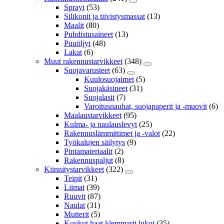
Sprayt
(53)
Silikonit ja tiivistysmassat
(13)
Maalit
(80)
Puhdistusaineet
(13)
Puuöljyt
(48)
Lakat
(6)
Muut rakennustarvikkeet
(348)
Suojavarusteet
(63)
Kuulosuojaimet
(5)
Suojakäsineet
(31)
Suojalasit
(7)
Varoitusnauhat, suojapaperit ja -muovit
(6)
Maalaustarvikkeet
(95)
Kulma- ja naulauslevyt
(25)
Rakennuslämmittimet ja -valot
(22)
Työkalujen säilytys
(9)
Pintamateriaalit
(2)
Rakennuspaljut
(8)
Kiinnitystarvikkeet
(322)
Teipit
(31)
Liimat
(39)
Ruuvit
(87)
Naulat
(31)
Mutterit
(5)
Koukut,haat,klemmarit,lukot
(35)