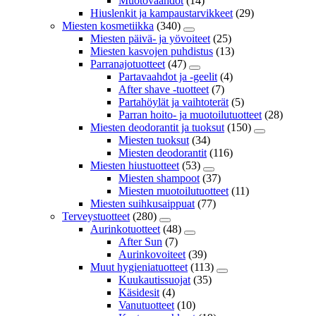
Muotovaahdot
(14)
Hiuslenkit ja kampaustarvikkeet
(29)
Miesten kosmetiikka
(340)
Miesten päivä- ja yövoiteet
(25)
Miesten kasvojen puhdistus
(13)
Parranajotuotteet
(47)
Partavaahdot ja -geelit
(4)
After shave -tuotteet
(7)
Partahöylät ja vaihtoterät
(5)
Parran hoito- ja muotoilutuotteet
(28)
Miesten deodorantit ja tuoksut
(150)
Miesten tuoksut
(34)
Miesten deodorantit
(116)
Miesten hiustuotteet
(53)
Miesten shampoot
(37)
Miesten muotoilutuotteet
(11)
Miesten suihkusaippuat
(77)
Terveystuotteet
(280)
Aurinkotuotteet
(48)
After Sun
(7)
Aurinkovoiteet
(39)
Muut hygieniatuotteet
(113)
Kuukautissuojat
(35)
Käsidesit
(4)
Vanutuotteet
(10)