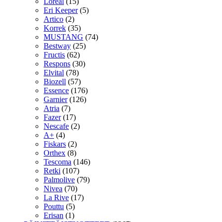
Loreal
(15)
Eri Keeper
(5)
Artico
(2)
Korrek
(35)
MUSTANG
(74)
Bestway
(25)
Fructis
(62)
Respons
(30)
Elvital
(78)
Biozell
(57)
Essence
(176)
Garnier
(126)
Atria
(7)
Fazer
(17)
Nescafe
(2)
A+
(4)
Fiskars
(2)
Orthex
(8)
Tescoma
(146)
Retki
(107)
Palmolive
(79)
Nivea
(70)
La Rive
(17)
Pouttu
(5)
Erisan
(1)