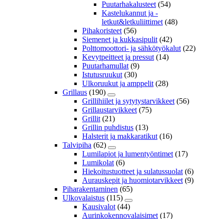
Puutarhakalusteet
(54)
Kastelukannut ja -
letkut&letkuliittimet
(48)
Pihakoristeet
(56)
Siemenet ja kukkasipulit
(42)
Polttomoottori- ja sähkötyökalut
(22)
Kevytpeitteet ja pressut
(14)
Puutarhamullat
(9)
Istutusruukut
(30)
Ulkoruukut ja amppelit
(28)
Grillaus
(190)
Grillihiilet ja sytytystarvikkeet
(56)
Grillaustarvikkeet
(75)
Grillit
(21)
Grillin puhdistus
(13)
Halsterit ja makkaratikut
(16)
Talvipiha
(62)
Lumilapiot ja lumentyöntimet
(17)
Lumikolat
(6)
Hiekoitustuotteet ja sulatussuolat
(6)
Aurauskepit ja huomiotarvikkeet
(9)
Piharakentaminen
(65)
Ulkovalaistus
(115)
Kausivalot
(44)
Aurinkokennovalaisimet
(17)