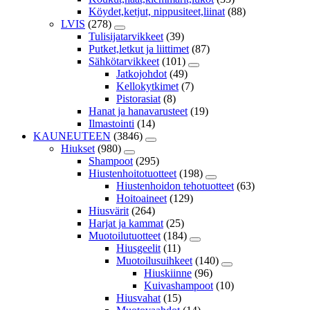
Köydet,ketjut, nippusiteet,liinat
(88)
LVIS
(278)
Tulisijatarvikkeet
(39)
Putket,letkut ja liittimet
(87)
Sähkötarvikkeet
(101)
Jatkojohdot
(49)
Kellokytkimet
(7)
Pistorasiat
(8)
Hanat ja hanavarusteet
(19)
Ilmastointi
(14)
KAUNEUTEEN
(3846)
Hiukset
(980)
Shampoot
(295)
Hiustenhoitotuotteet
(198)
Hiustenhoidon tehotuotteet
(63)
Hoitoaineet
(129)
Hiusvärit
(264)
Harjat ja kammat
(25)
Muotoilutuotteet
(184)
Hiusgeelit
(11)
Muotoilusuihkeet
(140)
Hiuskiinne
(96)
Kuivashampoot
(10)
Hiusvahat
(15)