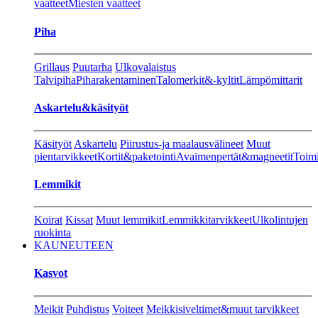
vaatteet
Miesten vaatteet
Piha
Grillaus
Puutarha
Ulkovalaistus
Talvipiha
Piharakentaminen
Talomerkit&-kyltit
Lämpömittarit
Askartelu&käsityöt
Käsityöt
Askartelu
Piirustus-ja maalausvälineet
Muut
pientarvikkeet
Kortit&paketointi
Avaimenpertät&magneetit
Toimi
Lemmikit
Koirat
Kissat
Muut lemmikit
Lemmikkitarvikkeet
Ulkolintujen
ruokinta
KAUNEUTEEN
Kasvot
Meikit
Puhdistus
Voiteet
Meikkisiveltimet&muut tarvikkeet