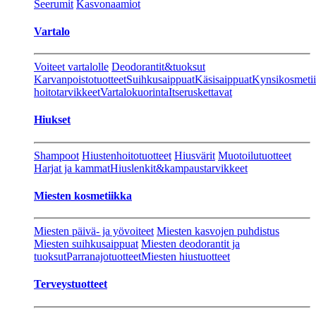
Seerumit
Kasvonaamiot
Vartalo
Voiteet vartalolle
Deodorantit&tuoksut
Karvanpoistotuotteet
Suihkusaippuat
Käsisaippuat
Kynsikosmeti
hoitotarvikkeet
Vartalokuorinta
Itseruskettavat
Hiukset
Shampoot
Hiustenhoitotuotteet
Hiusvärit
Muotoilutuotteet
Harjat ja kammat
Hiuslenkit&kampaustarvikkeet
Miesten kosmetiikka
Miesten päivä- ja yövoiteet
Miesten kasvojen puhdistus
Miesten suihkusaippuat
Miesten deodorantit ja
tuoksut
Parranajotuotteet
Miesten hiustuotteet
Terveystuotteet