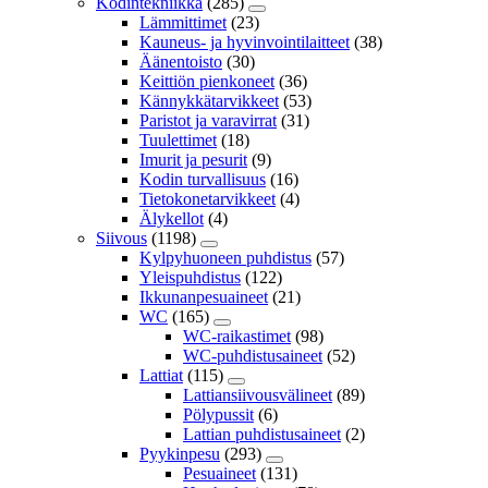
Kodintekniikka
(285)
Lämmittimet
(23)
Kauneus- ja hyvinvointilaitteet
(38)
Äänentoisto
(30)
Keittiön pienkoneet
(36)
Kännykkätarvikkeet
(53)
Paristot ja varavirrat
(31)
Tuulettimet
(18)
Imurit ja pesurit
(9)
Kodin turvallisuus
(16)
Tietokonetarvikkeet
(4)
Älykellot
(4)
Siivous
(1198)
Kylpyhuoneen puhdistus
(57)
Yleispuhdistus
(122)
Ikkunanpesuaineet
(21)
WC
(165)
WC-raikastimet
(98)
WC-puhdistusaineet
(52)
Lattiat
(115)
Lattiansiivousvälineet
(89)
Pölypussit
(6)
Lattian puhdistusaineet
(2)
Pyykinpesu
(293)
Pesuaineet
(131)