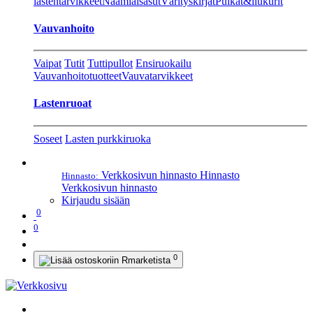
lastentarvikkeet
Naamiaisasut
Värityskirjat
Pulkat&liukurit
Vauvanhoito
Vaipat
Tutit
Tuttipullot
Ensiruokailu
Vauvanhoitotuotteet
Vauvatarvikkeet
Lastenruoat
Soseet
Lasten purkkiruoka
Verkkosivun hinnasto
Hinnasto
Hinnasto:
Verkkosivun hinnasto
Kirjaudu sisään
0
0
0