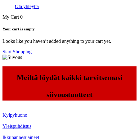
Ota yhteyttä
My Cart
0
Your cart is empty
Looks like you haven’t added anything to your cart yet.
Start Shopping
​Meiltä löydät kaikki tarvitsemasi
siivoustuotteet
Kylpyhuone
Yleispuhdistus
Ikkunanpesuaineet