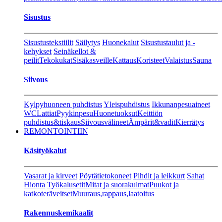
Sisustus
Sisustustekstiilit
Säilytys
Huonekalut
Sisustustaulut ja -
kehykset
Seinäkellot &
peilit
Tekokukat
Sisäkasveille
Kattaus
Koristeet
Valaistus
Sauna
Siivous
Kylpyhuoneen puhdistus
Yleispuhdistus
Ikkunanpesuaineet
WC
Lattiat
Pyykinpesu
Huonetuoksut
Keittiön
puhdistus&tiskaus
Siivousvälineet
Ämpärit&vadit
Kierrätys
REMONTOINTIIN
Käsityökalut
Vasarat ja kirveet
Pöytätietokoneet
Pihdit ja leikkurt
Sahat
Hionta
Työkalusetit
Mitat ja suorakulmat
Puukot ja
katkoteräveitset
Muuraus,rappaus,laatoitus
Rakennuskemikaalit