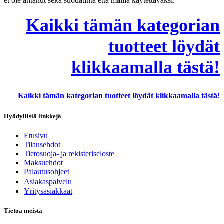
et ole antanut sekä suodatinta että mallia käytettäväksi.
Kaikki tämän kategorian
tuotteet löydät
klikkaamalla tästä!
Kaikki tämän kategorian tuotteet löydät klikkaamalla tästä!
Hyödyllisiä linkkejä
Etusivu
Tilausehdot
Tietosuoja- ja rekisteriseloste
Maksuehdot
Palautusohjeet
Asia​k​aspalvelu
​Yritysasiakkaat
Tietoa meistä