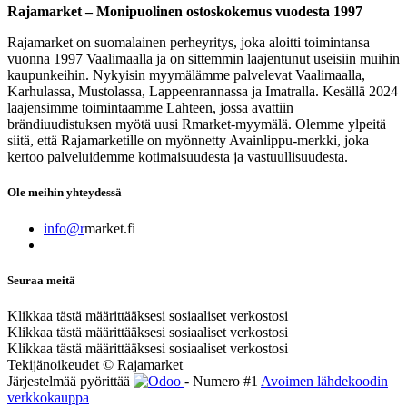
Rajamarket – Monipuolinen ostoskokemus vuodesta 1997
Rajamarket on suomalainen perheyritys, joka aloitti toimintansa
vuonna 1997 Vaalimaalla ja on sittemmin laajentunut useisiin muihin
kaupunkeihin. Nykyisin myymälämme palvelevat Vaalimaalla,
Karhulassa, Mustolassa, Lappeenrannassa ja Imatralla. Kesällä 2024
laajensimme toimintaamme Lahteen, jossa avattiin
brändiuudistuksen myötä uusi Rmarket-myymälä. Olemme ylpeitä
siitä, että Rajamarketille on myönnetty Avainlippu-merkki, joka
kertoo palveluidemme kotimaisuudesta ja vastuullisuudesta.
Ole meihin yhteydessä
info@r
market.fi
Seuraa meitä
Klikkaa tästä määrittääksesi sosiaaliset verkostosi
Klikkaa tästä määrittääksesi sosiaaliset verkostosi
Klikkaa tästä määrittääksesi sosiaaliset verkostosi
Tekijänoikeudet © Rajamarket
Järjestelmää pyörittää
- Numero #1
Avoimen lähdekoodin
verkkokauppa