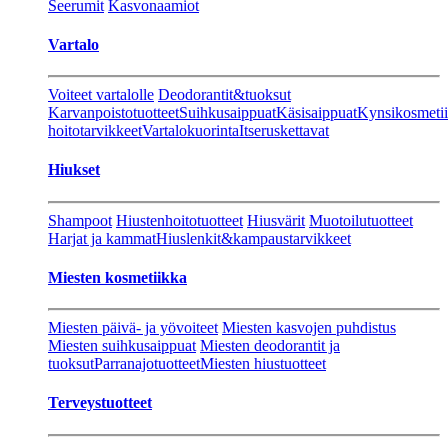
Seerumit
Kasvonaamiot
Vartalo
Voiteet vartalolle
Deodorantit&tuoksut
Karvanpoistotuotteet
Suihkusaippuat
Käsisaippuat
Kynsikosmeti
hoitotarvikkeet
Vartalokuorinta
Itseruskettavat
Hiukset
Shampoot
Hiustenhoitotuotteet
Hiusvärit
Muotoilutuotteet
Harjat ja kammat
Hiuslenkit&kampaustarvikkeet
Miesten kosmetiikka
Miesten päivä- ja yövoiteet
Miesten kasvojen puhdistus
Miesten suihkusaippuat
Miesten deodorantit ja
tuoksut
Parranajotuotteet
Miesten hiustuotteet
Terveystuotteet