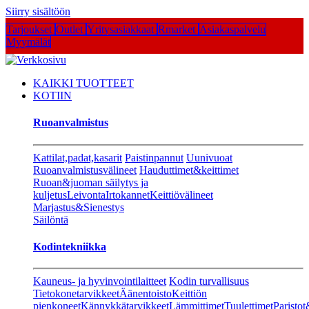
Siirry sisältöön
Tarjoukset
Outlet
Yritysasiakkaat
Rmarket
Asiakaspalvelu
Myymälät
KAIKKI TUOTTEET
KOTIIN
Ruoanvalmistus
Kattilat,padat,kasarit
Paistinpannut
Uunivuoat
Ruoanvalmistusvälineet
Hauduttimet&keittimet
Ruoan&juoman säilytys ja
kuljetus
Leivonta
Irtokannet
Keittiövälineet
Marjastus&Sienestys
Säilöntä
Kodintekniikka
Kauneus- ja hyvinvointilaitteet
Kodin turvallisuus
Tietokonetarvikkeet
Äänentoisto
Keittiön
pienkoneet
Kännykkätarvikkeet
Lämmittimet
Tuulettimet
Paristot