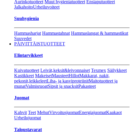
Aurinkotuotteet
Muut hygieniatuotteet
Ensiaputuotteet
Jalkahoito
Urheiluvoiteet
Suuhygienia
Hammasharjat
Hammastahnat
Hammaslangat & hammastikut
Suuvedet
PÄIVITTÄISTUOTTEET
Elintarvikkeet
Kuivatuotteet
Leivät,keksit&leivonnaiset
Texmex
Säilykkeet
Kastikkeet
Makeiset
Mausteet
Hillot
Makkarat, nakit,
pekonit,leikkeleet
Liha- ja kasviproteiinit
Maitotuotteet ja
munat
Valmisruoat
Sipsit ja snacksit
Pakasteet
Juomat
Kahvit
Teet
Mehut
Virvoitusjuomat
Energiajuomat
Kaakaot
Urheilujuomat
Taloustavarat