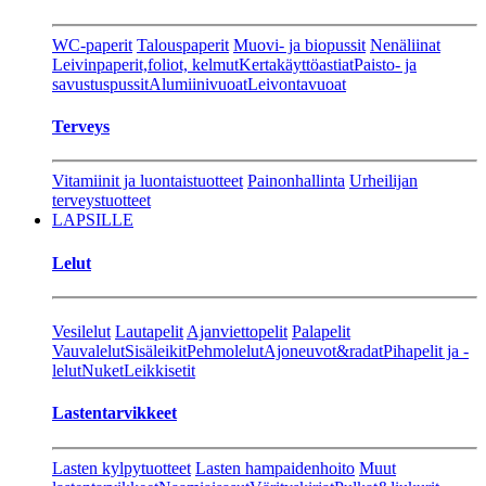
WC-paperit
Talouspaperit
Muovi- ja biopussit
Nenäliinat
Leivinpaperit,foliot, kelmut
Kertakäyttöastiat
Paisto- ja
savustuspussit
Alumiinivuoat
Leivontavuoat
Terveys
Vitamiinit ja luontaistuotteet
Painonhallinta
Urheilijan
terveystuotteet
LAPSILLE
Lelut
Vesilelut
Lautapelit
Ajanviettopelit
Palapelit
Vauvalelut
Sisäleikit
Pehmolelut
Ajoneuvot&radat
Pihapelit ja -
lelut
Nuket
Leikkisetit
Lastentarvikkeet
Lasten kylpytuotteet
Lasten hampaidenhoito
Muut