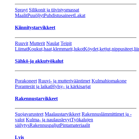
Sprayt
Silikonit ja tiivistysmassat
Maalit
Puuöljyt
Puhdistusaineet
Lakat
Kiinnitystarvikkeet
Ruuvit
Mutterit
Naulat
Teipit
Liimat
Koukut,haat,klemmarit,lukot
Köydet,ketjut,nippusiteet,lii
Sähkö-ja akkutyökalut
Porakoneet
Ruuvi- ja mutterivääntimet
Kulmahiomakone
Poranterät ja laikat
Hylsy- ja kärkisarjat
Rakennustarvikkeet
Suojavarusteet
Maalaustarvikkeet
Rakennuslämmittimet ja -
valot
Kulma- ja naulauslevyt
Työkalujen
säilytys
Rakennuspaljut
Pintamateriaalit
Lvis