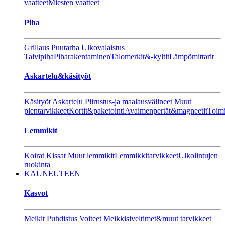
vaatteet
Miesten vaatteet
Piha
Grillaus
Puutarha
Ulkovalaistus
Talvipiha
Piharakentaminen
Talomerkit&-kyltit
Lämpömittarit
Askartelu&käsityöt
Käsityöt
Askartelu
Piirustus-ja maalausvälineet
Muut
pientarvikkeet
Kortit&paketointi
Avaimenpertät&magneetit
Toimi
Lemmikit
Koirat
Kissat
Muut lemmikit
Lemmikkitarvikkeet
Ulkolintujen
ruokinta
KAUNEUTEEN
Kasvot
Meikit
Puhdistus
Voiteet
Meikkisiveltimet&muut tarvikkeet