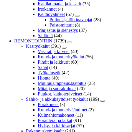
Kattilat, padat ja kasarit
(35)
Irtokannet
(4)
Keittiövälineet
(67)
Pullon- ja tölkinavaajat
(28)
Paistomittarit
(8)
Marjastus ja sienestys
(37)
Säilöntä
(44)
REMONTOINTIIN
(1739)
Käsityökalut
(391)
Vasarat ja kirveet
(40)
Ruuvi- ja mutterityökalut
(56)
Pihdit ja leikkurit
(60)
Sahat
(14)
Työkalusetit
(42)
Hionta
(40)
Muuraus,rappaus,laatoitus
(35)
Mitat ja suorakulmat
(20)
Puukot, katkoteräveitset
(14)
Sähkö- ja akkukäyttöiset työkalut
(199)
Porakoneet
(3)
Ruuvi- ja mutterivääntimet
(2)
Kulmahiomakoneet
(11)
Poranterät ja laikat
(91)
Hylsy- ja kärkisarjat
(57)
Rakennuskemikaalit
(241)