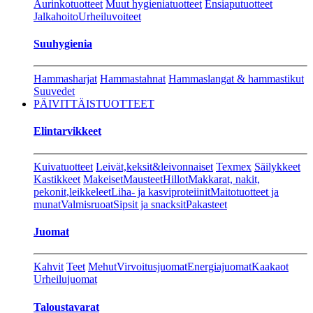
Aurinkotuotteet
Muut hygieniatuotteet
Ensiaputuotteet
Jalkahoito
Urheiluvoiteet
Suuhygienia
Hammasharjat
Hammastahnat
Hammaslangat & hammastikut
Suuvedet
PÄIVITTÄISTUOTTEET
Elintarvikkeet
Kuivatuotteet
Leivät,keksit&leivonnaiset
Texmex
Säilykkeet
Kastikkeet
Makeiset
Mausteet
Hillot
Makkarat, nakit,
pekonit,leikkeleet
Liha- ja kasviproteiinit
Maitotuotteet ja
munat
Valmisruoat
Sipsit ja snacksit
Pakasteet
Juomat
Kahvit
Teet
Mehut
Virvoitusjuomat
Energiajuomat
Kaakaot
Urheilujuomat
Taloustavarat