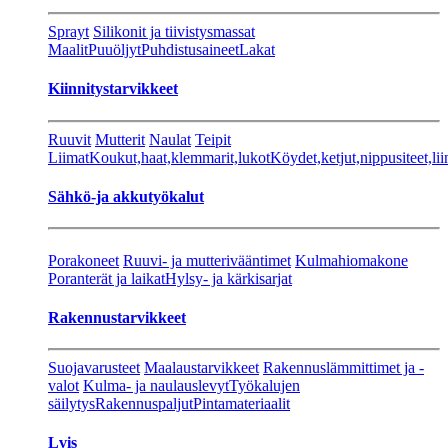
Sprayt
Silikonit ja tiivistysmassat
Maalit
Puuöljyt
Puhdistusaineet
Lakat
Kiinnitystarvikkeet
Ruuvit
Mutterit
Naulat
Teipit
Liimat
Koukut,haat,klemmarit,lukot
Köydet,ketjut,nippusiteet,lii
Sähkö-ja akkutyökalut
Porakoneet
Ruuvi- ja mutterivääntimet
Kulmahiomakone
Poranterät ja laikat
Hylsy- ja kärkisarjat
Rakennustarvikkeet
Suojavarusteet
Maalaustarvikkeet
Rakennuslämmittimet ja -
valot
Kulma- ja naulauslevyt
Työkalujen
säilytys
Rakennuspaljut
Pintamateriaalit
Lvis