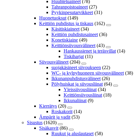
Huuhteluaineet
(78)
Tahranpoistoaineet
(27)
Pyykinpesutarvikkeet
(31)
Huonetuoksut
(149)
Keittiön puhdistus ja tiskaus
(162)
Käsitiskiaineet
(34)
Keittiön puhdistusaineet
(36)
Konetiskiaine
(49)
Keittiönsiivousvälineet
(43)
Hankaussienet ja teräsvillat
(14)
Tiskiharjat
(11)
Siivousvälineet
(204)
suojakäsineet siivoukseen
(22)
WC- ja kylpyhuoneen siivousvälineet
(38)
Ikkunanpuhdistusvälineet
(26)
Pölyhuiskat ja siivousliinat
(64)
Yleissiivousliinat
(34)
Keittiönsiivousliinat
(18)
Ikkunaliinat
(9)
Kierrätys
(20)
Roskakorit
(14)
Ämpärit ja vadit
(53)
Sisustus
(1620)
Sisäkasvit
(86)
Ruukut ja aluslautaset
(58)