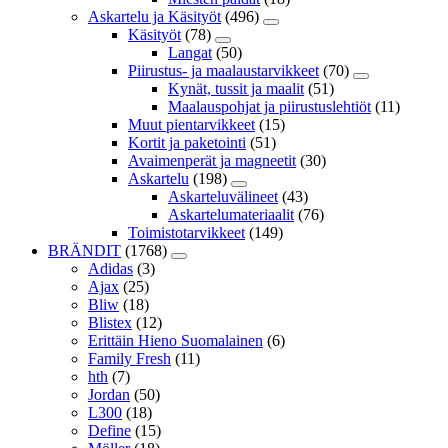
Askartelu ja Käsityöt
(496)
Käsityöt
(78)
Langat
(50)
Piirustus- ja maalaustarvikkeet
(70)
Kynät, tussit ja maalit
(51)
Maalauspohjat ja piirustuslehtiöt
(11)
Muut pientarvikkeet
(15)
Kortit ja paketointi
(51)
Avaimenperät ja magneetit
(30)
Askartelu
(198)
Askarteluvälineet
(43)
Askartelumateriaalit
(76)
Toimistotarvikkeet
(149)
BRÄNDIT
(1768)
Adidas
(3)
Ajax
(25)
Bliw
(18)
Blistex
(12)
Erittäin Hieno Suomalainen
(6)
Family Fresh
(11)
hth
(7)
Jordan
(50)
L300
(18)
Define
(15)