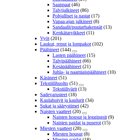
Saappaat
(46)
Talvijalkineet
(86)
Pohjalliset ja nastat
(17)
Vapaa-ajan jalkineet
(8)
Sandaalit/puutarhakengät
(13)
Kenkätarvikkeet
(11)
Vyöt
(201)
Laukut, reput ja lompakot
(102)
Päähineet
(144)
Lasten päähineet
(15)
Talvipäähineet
(66)
Kesäpäähineet
(21)
Juhla- ja naamiaispäähineet
(10)
Käsineet
(51)
Tekstiilihuolto
(51)
Tekstiilivärit
(13)
Sadevarusteet
(18)
Kaulahuivit ja kaulurit
(34)
Sukat ja säärystimet
(42)
Naisten vaatteet
(20)
Naisten housut ja leggingsit
(9)
Naisten paidat ja puserot
(15)
Miesten vaatteet
(28)
Miesten housut
(8)
Miesten paidat
(18)