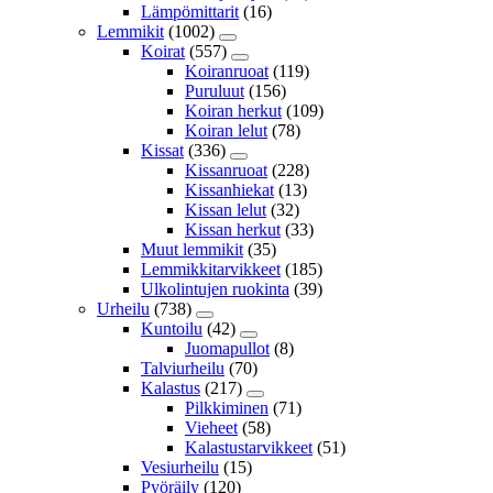
Lämpömittarit
(16)
Lemmikit
(1002)
Koirat
(557)
Koiranruoat
(119)
Puruluut
(156)
Koiran herkut
(109)
Koiran lelut
(78)
Kissat
(336)
Kissanruoat
(228)
Kissanhiekat
(13)
Kissan lelut
(32)
Kissan herkut
(33)
Muut lemmikit
(35)
Lemmikkitarvikkeet
(185)
Ulkolintujen ruokinta
(39)
Urheilu
(738)
Kuntoilu
(42)
Juomapullot
(8)
Talviurheilu
(70)
Kalastus
(217)
Pilkkiminen
(71)
Vieheet
(58)
Kalastustarvikkeet
(51)
Vesiurheilu
(15)
Pyöräily
(120)