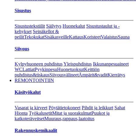
Sisustus
Sisustustekstiilit
Säilytys
Huonekalut
Sisustustaulut ja -
kehykset
Seinäkellot &
peilit
Tekokukat
Sisäkasveille
Kattaus
Koristeet
Valaistus
Sauna
Siivous
Kylpyhuoneen puhdistus
Yleispuhdistus
Ikkunanpesuaineet
WC
Lattiat
Pyykinpesu
Huonetuoksut
Keittiön
puhdistus&tiskaus
Siivousvälineet
Ämpärit&vadit
Kierrätys
REMONTOINTIIN
Käsityökalut
Vasarat ja kirveet
Pöytätietokoneet
Pihdit ja leikkurt
Sahat
Hionta
Työkalusetit
Mitat ja suorakulmat
Puukot ja
katkoteräveitset
Muuraus,rappaus,laatoitus
Rakennuskemikaalit