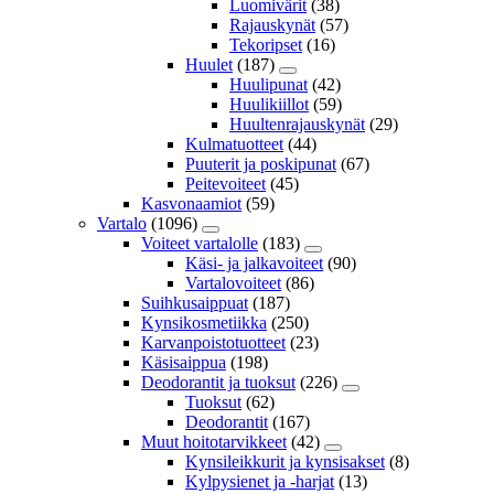
Luomivärit
(38)
Rajauskynät
(57)
Tekoripset
(16)
Huulet
(187)
Huulipunat
(42)
Huulikiillot
(59)
Huultenrajauskynät
(29)
Kulmatuotteet
(44)
Puuterit ja poskipunat
(67)
Peitevoiteet
(45)
Kasvonaamiot
(59)
Vartalo
(1096)
Voiteet vartalolle
(183)
Käsi- ja jalkavoiteet
(90)
Vartalovoiteet
(86)
Suihkusaippuat
(187)
Kynsikosmetiikka
(250)
Karvanpoistotuotteet
(23)
Käsisaippua
(198)
Deodorantit ja tuoksut
(226)
Tuoksut
(62)
Deodorantit
(167)
Muut hoitotarvikkeet
(42)
Kynsileikkurit ja kynsisakset
(8)
Kylpysienet ja -harjat
(13)