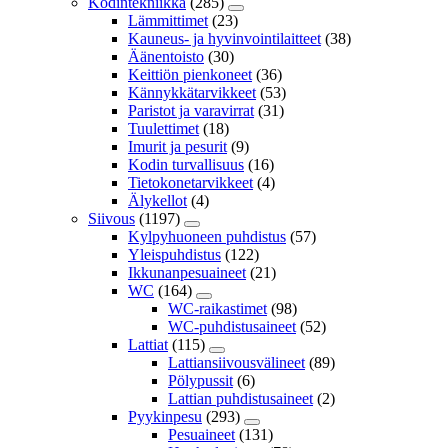
Kodintekniikka
(285)
Lämmittimet
(23)
Kauneus- ja hyvinvointilaitteet
(38)
Äänentoisto
(30)
Keittiön pienkoneet
(36)
Kännykkätarvikkeet
(53)
Paristot ja varavirrat
(31)
Tuulettimet
(18)
Imurit ja pesurit
(9)
Kodin turvallisuus
(16)
Tietokonetarvikkeet
(4)
Älykellot
(4)
Siivous
(1197)
Kylpyhuoneen puhdistus
(57)
Yleispuhdistus
(122)
Ikkunanpesuaineet
(21)
WC
(164)
WC-raikastimet
(98)
WC-puhdistusaineet
(52)
Lattiat
(115)
Lattiansiivousvälineet
(89)
Pölypussit
(6)
Lattian puhdistusaineet
(2)
Pyykinpesu
(293)
Pesuaineet
(131)