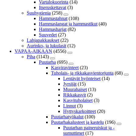
Vartalokuorinta
(14)
Itseruskettavat
(3)
Suuhygienia
(258)
Hammastahnat
(108)
Hammaslangat ja hammastikut
(40)
Hammasharjat
(82)
Suuvedet
(27)
Lahjapakkaukset
(22)
Aurinko- ja lukulasit
(12)
VAPAA-AIKAAN
(4556)
Piha
(1143)
Puutarha
(695)
Kasviravinteet
(23)
Tuholais- ja rikkakasvientorjunta
(68)
Lentävät hyönteiset
(14)
Jyrsijät
(15)
Muurahaiset
(13)
Rikkakasvit
(2)
Kasvituholaiset
(3)
Linnut
(3)
Hyttyskarkoitteet
(20)
Puutarhatyökalut
(100)
Puutarhakalusteet ja kastelu
(196)
Puutarhan paineruiskut ja -
sumuttimet
(17)