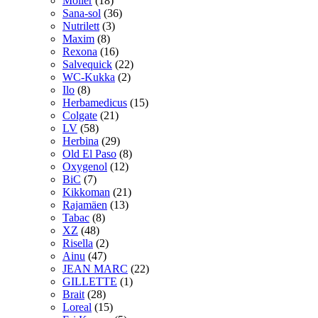
Möller
(18)
Sana-sol
(36)
Nutrilett
(3)
Maxim
(8)
Rexona
(16)
Salvequick
(22)
WC-Kukka
(2)
Ilo
(8)
Herbamedicus
(15)
Colgate
(21)
LV
(58)
Herbina
(29)
Old El Paso
(8)
Oxygenol
(12)
BiC
(7)
Kikkoman
(21)
Rajamäen
(13)
Tabac
(8)
XZ
(48)
Risella
(2)
Ainu
(47)
JEAN MARC
(22)
GILLETTE
(1)
Brait
(28)
Loreal
(15)