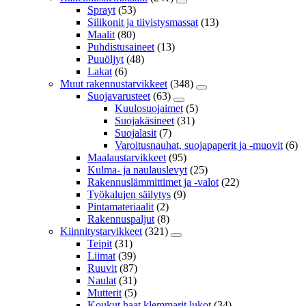
Sprayt
(53)
Silikonit ja tiivistysmassat
(13)
Maalit
(80)
Puhdistusaineet
(13)
Puuöljyt
(48)
Lakat
(6)
Muut rakennustarvikkeet
(348)
Suojavarusteet
(63)
Kuulosuojaimet
(5)
Suojakäsineet
(31)
Suojalasit
(7)
Varoitusnauhat, suojapaperit ja -muovit
(6)
Maalaustarvikkeet
(95)
Kulma- ja naulauslevyt
(25)
Rakennuslämmittimet ja -valot
(22)
Työkalujen säilytys
(9)
Pintamateriaalit
(2)
Rakennuspaljut
(8)
Kiinnitystarvikkeet
(321)
Teipit
(31)
Liimat
(39)
Ruuvit
(87)
Naulat
(31)
Mutterit
(5)
Koukut,haat,klemmarit,lukot
(34)