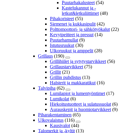
Puutarhakalusteet
(54)
Kastelukannut ja -
letkut&letkuliittimet
(48)
Pihakoristeet
(55)
Siemenet ja kukkasipulit
(42)
Polttomoottori- ja sähkötyökalut
(22)
Kevytpeitteet ja pressut
(14)
Puutarhamullat
(9)
Istutusruukut
(30)
Ulkoruukut ja amppelit
(28)
Grillaus
(190)
Grillihiilet ja sytytystarvikkeet
(56)
Grillaustarvikkeet
(75)
Grillit
(21)
Grillin puhdistus
(13)
Halsterit ja makkaratikut
(16)
Talvipiha
(62)
Lumilapiot ja lumentyöntimet
(17)
Lumikolat
(6)
Hiekoitustuotteet ja sulatussuolat
(6)
Aurauskepit ja huomiotarvikkeet
(9)
Piharakentaminen
(65)
Ulkovalaistus
(116)
Kausivalot
(44)
Talomerkit ja -kyltit
(13)