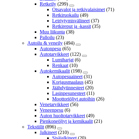
Retkeily
(299)
Otsavalot ja retkivalaisimet
(71)
Retkiruokailu
(49)
Leiriytymisvälineet
(37)
Retkireput ja -kassit
(35)
Muu liikunta
(38)
Palloilu
(23)
Autoilu & veneily
(494)
Autonpesu
(65)
Autotarvikkeet
(122)
Lumiharjat
(6)
Renkaat
(10)
Autokemikaalit
(198)
Autopesuaineet
(31)
Korjausmaalaus
(45)
Jäähdytinnesteet
(20)
Lasinpesunesteet
(11)
Moottoriöljyt autoihin
(26)
Venetarvikkeet
(56)
Veneenpesu
(6)
Auton huoltotarvikkeet
(49)
Pienkoneöljyt ja kemikaalit
(21)
Tekstiilit
(896)
Jalkineet
(210)
Sisäjalkineet
(20)