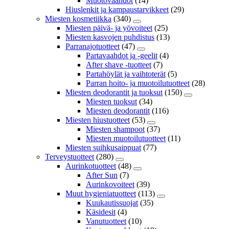
Muotovaahdot
(14)
Hiuslenkit ja kampaustarvikkeet
(29)
Miesten kosmetiikka
(340)
Miesten päivä- ja yövoiteet
(25)
Miesten kasvojen puhdistus
(13)
Parranajotuotteet
(47)
Partavaahdot ja -geelit
(4)
After shave -tuotteet
(7)
Partahöylät ja vaihtoterät
(5)
Parran hoito- ja muotoilutuotteet
(28)
Miesten deodorantit ja tuoksut
(150)
Miesten tuoksut
(34)
Miesten deodorantit
(116)
Miesten hiustuotteet
(53)
Miesten shampoot
(37)
Miesten muotoilutuotteet
(11)
Miesten suihkusaippuat
(77)
Terveystuotteet
(280)
Aurinkotuotteet
(48)
After Sun
(7)
Aurinkovoiteet
(39)
Muut hygieniatuotteet
(113)
Kuukautissuojat
(35)
Käsidesit
(4)
Vanutuotteet
(10)