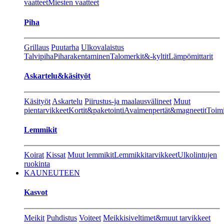
vaatteet
Miesten vaatteet
Piha
Grillaus
Puutarha
Ulkovalaistus
Talvipiha
Piharakentaminen
Talomerkit&-kyltit
Lämpömittarit
Askartelu&käsityöt
Käsityöt
Askartelu
Piirustus-ja maalausvälineet
Muut
pientarvikkeet
Kortit&paketointi
Avaimenpertät&magneetit
Toimi
Lemmikit
Koirat
Kissat
Muut lemmikit
Lemmikkitarvikkeet
Ulkolintujen
ruokinta
KAUNEUTEEN
Kasvot
Meikit
Puhdistus
Voiteet
Meikkisiveltimet&muut tarvikkeet