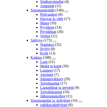
Sisäkasvimullat
(4)
Amppelit
(11)
Sisustustekstiilit
(146)
Petivaatteet
(8)
Huovat Ja viltit
(17)
Matot
(10)
Pyyhkeet
(14)
Pöytäliinat
(30)
Verhot
(11)
Säilytys
(173)
Naulakot
(32)
Hyllyt
(8)
Korit
(13)
Kattaus
(188)
Lasit
(21)
Mukit ja kupit
(30)
Lautaset
(17)
Aterimet
(7)
Juhlatarvikkeet
(29)
Tarjoiluastiat
(17)
Lautasliinat ja servietit
(9)
Tarjoilukannut
(10)
Jälkiruokakulhot
(11)
Sisustustaulut ja -kehykset
(16)
valokuvakehykset
(6)