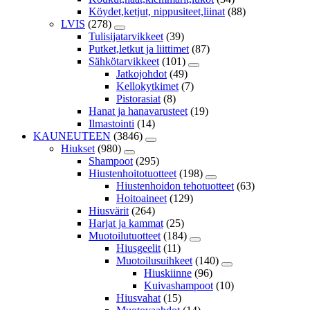
Köydet,ketjut, nippusiteet,liinat
(88)
LVIS
(278)
Tulisijatarvikkeet
(39)
Putket,letkut ja liittimet
(87)
Sähkötarvikkeet
(101)
Jatkojohdot
(49)
Kellokytkimet
(7)
Pistorasiat
(8)
Hanat ja hanavarusteet
(19)
Ilmastointi
(14)
KAUNEUTEEN
(3846)
Hiukset
(980)
Shampoot
(295)
Hiustenhoitotuotteet
(198)
Hiustenhoidon tehotuotteet
(63)
Hoitoaineet
(129)
Hiusvärit
(264)
Harjat ja kammat
(25)
Muotoilutuotteet
(184)
Hiusgeelit
(11)
Muotoilusuihkeet
(140)
Hiuskiinne
(96)
Kuivashampoot
(10)
Hiusvahat
(15)