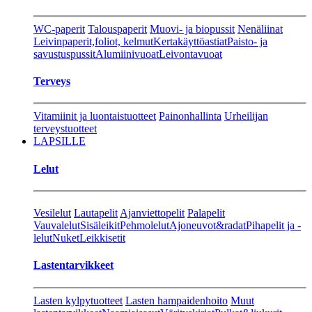
WC-paperit
Talouspaperit
Muovi- ja biopussit
Nenäliinat
Leivinpaperit,foliot, kelmut
Kertakäyttöastiat
Paisto- ja
savustuspussit
Alumiinivuoat
Leivontavuoat
Terveys
Vitamiinit ja luontaistuotteet
Painonhallinta
Urheilijan
terveystuotteet
LAPSILLE
Lelut
Vesilelut
Lautapelit
Ajanviettopelit
Palapelit
Vauvalelut
Sisäleikit
Pehmolelut
Ajoneuvot&radat
Pihapelit ja -
lelut
Nuket
Leikkisetit
Lastentarvikkeet
Lasten kylpytuotteet
Lasten hampaidenhoito
Muut