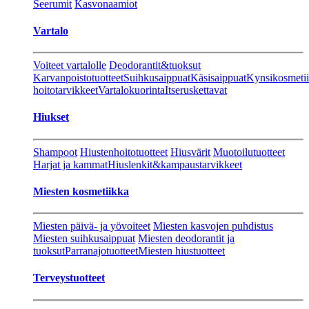
Seerumit
Kasvonaamiot
Vartalo
Voiteet vartalolle
Deodorantit&tuoksut
Karvanpoistotuotteet
Suihkusaippuat
Käsisaippuat
Kynsikosmeti
hoitotarvikkeet
Vartalokuorinta
Itseruskettavat
Hiukset
Shampoot
Hiustenhoitotuotteet
Hiusvärit
Muotoilutuotteet
Harjat ja kammat
Hiuslenkit&kampaustarvikkeet
Miesten kosmetiikka
Miesten päivä- ja yövoiteet
Miesten kasvojen puhdistus
Miesten suihkusaippuat
Miesten deodorantit ja
tuoksut
Parranajotuotteet
Miesten hiustuotteet
Terveystuotteet