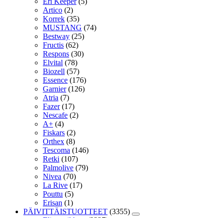
Eri Keeper
(5)
Artico
(2)
Korrek
(35)
MUSTANG
(74)
Bestway
(25)
Fructis
(62)
Respons
(30)
Elvital
(78)
Biozell
(57)
Essence
(176)
Garnier
(126)
Atria
(7)
Fazer
(17)
Nescafe
(2)
A+
(4)
Fiskars
(2)
Orthex
(8)
Tescoma
(146)
Retki
(107)
Palmolive
(79)
Nivea
(70)
La Rive
(17)
Pouttu
(5)
Erisan
(1)
PÄIVITTÄISTUOTTEET
(3355)