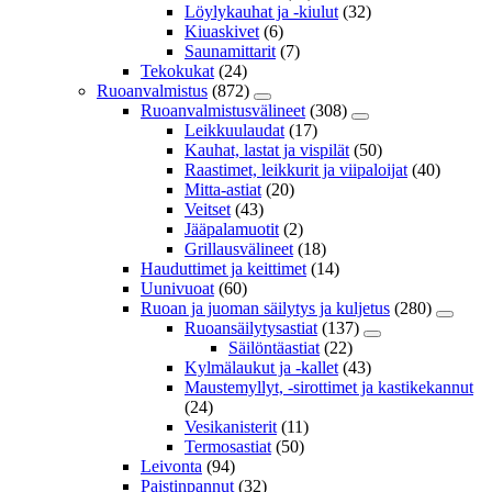
Löylykauhat ja -kiulut
(32)
Kiuaskivet
(6)
Saunamittarit
(7)
Tekokukat
(24)
Ruoanvalmistus
(872)
Ruoanvalmistusvälineet
(308)
Leikkuulaudat
(17)
Kauhat, lastat ja vispilät
(50)
Raastimet, leikkurit ja viipaloijat
(40)
Mitta-astiat
(20)
Veitset
(43)
Jääpalamuotit
(2)
Grillausvälineet
(18)
Hauduttimet ja keittimet
(14)
Uunivuoat
(60)
Ruoan ja juoman säilytys ja kuljetus
(280)
Ruoansäilytysastiat
(137)
Säilöntäastiat
(22)
Kylmälaukut ja -kallet
(43)
Maustemyllyt, -sirottimet ja kastikekannut
(24)
Vesikanisterit
(11)
Termosastiat
(50)
Leivonta
(94)
Paistinpannut
(32)