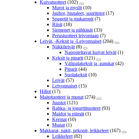
Kuivatuotteet
(102)
Murot ja myslit
(10)
Jauhot, hiutaleet, suuritmot
(17)
Spagetit ja makaronit
(7)
Riisit
(18)
Siemenet ja pähkinät
(33)
Perustuotteet leivontaan
(7)
Leivät, -Keksit ja -Leivonnaiset
(204)
Näkkileivät
(8)
Naposteltavat kuivat leivät
(1)
Keksit ja piparit
(121)
Välipalakeksit ja -patukat
(42)
Piparit
(44)
Suolakeksit
(10)
Leivät
(57)
Leivonnaiset
(15)
Hillot
(17)
Maitotuotteet ja munat
(274)
Juustot
(121)
Rahka- ja jogurttituotteet
(93)
Maidot ja piimät
(1)
Kermat
(10)
Munat
(1)
Makkarat, nakit, pekonit, leikkeleet
(167)
Leikkeleet
(82)