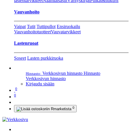
lastentarvikkeet
Naamiaisasut
Värityskirjat
Pulkat&liukurit
Vauvanhoito
Vaipat
Tutit
Tuttipullot
Ensiruokailu
Vauvanhoitotuotteet
Vauvatarvikkeet
Lastenruoat
Soseet
Lasten purkkiruoka
Verkkosivun hinnasto
Hinnasto
Hinnasto:
Verkkosivun hinnasto
Kirjaudu sisään
0
0
0