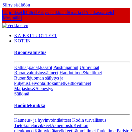
Siirry sisältöön
Tarjoukset
Outlet
Yritysasiakkaat
Rmarket
Asiakaspalvelu
Myymälät
KAIKKI TUOTTEET
KOTIIN
Ruoanvalmistus
Kattilat,padat,kasarit
Paistinpannut
Uunivuoat
Ruoanvalmistusvälineet
Hauduttimet&keittimet
Ruoan&juoman säilytys ja
kuljetus
Leivonta
Irtokannet
Keittiövälineet
Marjastus&Sienestys
Säilöntä
Kodintekniikka
Kauneus- ja hyvinvointilaitteet
Kodin turvallisuus
Tietokonetarvikkeet
Äänentoisto
Keittiön
pienkoneet
Kännykkätarvikkeet
Lämmittimet
Tuulettimet
Paristot