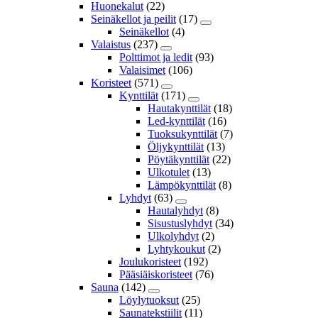
Huonekalut
(22)
Seinäkellot ja peilit
(17)
Seinäkellot
(4)
Valaistus
(237)
Polttimot ja ledit
(93)
Valaisimet
(106)
Koristeet
(571)
Kynttilät
(171)
Hautakynttilät
(18)
Led-kynttilät
(16)
Tuoksukynttilät
(7)
Öljykynttilät
(13)
Pöytäkynttilät
(22)
Ulkotulet
(13)
Lämpökynttilät
(8)
Lyhdyt
(63)
Hautalyhdyt
(8)
Sisustuslyhdyt
(34)
Ulkolyhdyt
(2)
Lyhtykoukut
(2)
Joulukoristeet
(192)
Pääsiäiskoristeet
(76)
Sauna
(142)
Löylytuoksut
(25)
Saunatekstiilit
(11)