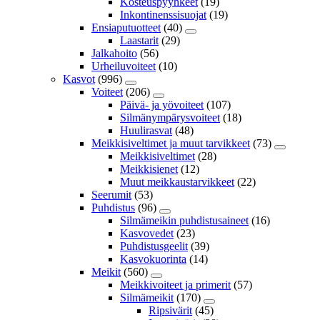
Kosteuspyyhkeet
(19)
Inkontinenssisuojat
(19)
Ensiaputuotteet
(40)
Laastarit
(29)
Jalkahoito
(56)
Urheiluvoiteet
(10)
Kasvot
(996)
Voiteet
(206)
Päivä- ja yövoiteet
(107)
Silmänympärysvoiteet
(18)
Huulirasvat
(48)
Meikkisiveltimet ja muut tarvikkeet
(73)
Meikkisiveltimet
(28)
Meikkisienet
(12)
Muut meikkaustarvikkeet
(22)
Seerumit
(53)
Puhdistus
(96)
Silmämeikin puhdistusaineet
(16)
Kasvovedet
(23)
Puhdistusgeelit
(39)
Kasvokuorinta
(14)
Meikit
(560)
Meikkivoiteet ja primerit
(57)
Silmämeikit
(170)
Ripsivärit
(45)