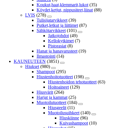
Koukut,haat,klemmarit,lukot
(35)
Köydet,ketjut, nippusiteet,liinat
(88)
LVIS
(278)
Tulisijatarvikkeet
(39)
Putket,letkut ja liittimet
(87)
Sähkötarvikkeet
(101)
Jatkojohdot
(49)
Kellokytkimet
(7)
Pistorasiat
(8)
Hanat ja hanavarusteet
(19)
Ilmastointi
(14)
KAUNEUTEEN
(3851)
Hiukset
(980)
Shampoot
(295)
Hiustenhoitotuotteet
(198)
Hiustenhoidon tehotuotteet
(63)
Hoitoaineet
(129)
Hiusvärit
(264)
Harjat ja kammat
(25)
Muotoilutuotteet
(184)
Hiusgeelit
(11)
Muotoilusuihkeet
(140)
Hiuskiinne
(96)
Kuivashampoot
(10)