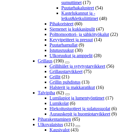
sumuttimet
(17)
Puutarhakalusteet
(54)
Kastelukannut ja -
letkut&letkuliittimet
(48)
Pihakoristeet
(60)
Siemenet ja kukkasipulit
(47)
Polttomoottori- ja sähkötyökalut
(22)
Kevytpeitteet ja pressut
(14)
Puutarhamullat
(9)
Istutusruukut
(30)
Ulkoruukut ja amppelit
(28)
Grillaus
(190)
Grillihiilet ja sytytystarvikkeet
(56)
Grillaustarvikkeet
(75)
Grillit
(21)
Grillin puhdistus
(13)
Halsterit ja makkaratikut
(16)
Talvipiha
(62)
Lumilapiot ja lumentyöntimet
(17)
Lumikolat
(6)
Hiekoitustuotteet ja sulatussuolat
(6)
Aurauskepit ja huomiotarvikkeet
(9)
Piharakentaminen
(65)
Ulkovalaistus
(121)
Kausivalot
(43)