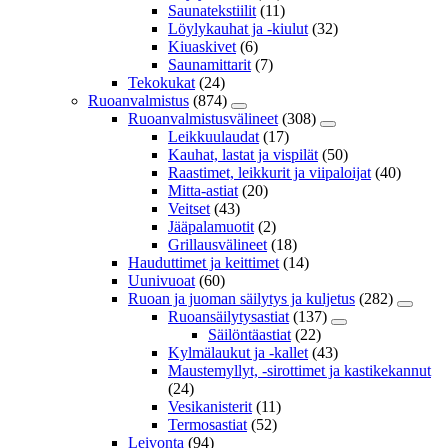
Saunatekstiilit
(11)
Löylykauhat ja -kiulut
(32)
Kiuaskivet
(6)
Saunamittarit
(7)
Tekokukat
(24)
Ruoanvalmistus
(874)
Ruoanvalmistusvälineet
(308)
Leikkuulaudat
(17)
Kauhat, lastat ja vispilät
(50)
Raastimet, leikkurit ja viipaloijat
(40)
Mitta-astiat
(20)
Veitset
(43)
Jääpalamuotit
(2)
Grillausvälineet
(18)
Hauduttimet ja keittimet
(14)
Uunivuoat
(60)
Ruoan ja juoman säilytys ja kuljetus
(282)
Ruoansäilytysastiat
(137)
Säilöntäastiat
(22)
Kylmälaukut ja -kallet
(43)
Maustemyllyt, -sirottimet ja kastikekannut
(24)
Vesikanisterit
(11)
Termosastiat
(52)
Leivonta
(94)