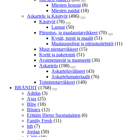
Miesten housut
(8)
Miesten paidat
(18)
Askartelu ja Käsityöt
(496)
Käsityöt
(78)
Langat
(50)
Piirustus- ja maalaustarvikkeet
(70)
Kynät, tussit ja maalit
(51)
Maalauspohjat ja piirustuslehtiöt
(11)
Muut pientarvikkeet
(15)
Kortit ja paketointi
(51)
Avaimenperät ja magneetit
(30)
Askartelu
(198)
Askarteluvälineet
(43)
Askartelumateriaalit
(76)
Toimistotarvikkeet
(149)
BRÄNDIT
(1768)
Adidas
(3)
Ajax
(25)
Bliw
(18)
Blistex
(12)
Erittäin Hieno Suomalainen
(6)
Family Fresh
(11)
hth
(7)
Jordan
(50)