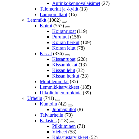
Aurinkokennovalaisimet
(27)
Talomerkit ja -kyltit
(13)
Lämpömittarit
(16)
Lemmikit
(1002)
Koirat
(557)
Koiranruoat
(119)
Puruluut
(156)
Koiran herkut
(109)
Koiran lelut
(78)
Kissat
(336)
Kissanruoat
(228)
Kissanhiekat
(13)
Kissan lelut
(32)
Kissan herkut
(33)
Muut lemmikit
(35)
Lemmikkitarvikkeet
(185)
Ulkolintujen ruokinta
(39)
Urheilu
(741)
Kuntoilu
(42)
Juomapullot
(8)
Talviurheilu
(70)
Kalastus
(218)
Pilkkiminen
(71)
Vieheet
(58)
Kalastustarvikkeet
(52)