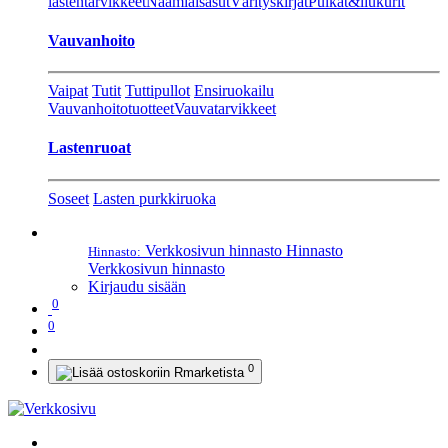
lastentarvikkeet
Naamiaisasut
Värityskirjat
Pulkat&liukurit
Vauvanhoito
Vaipat
Tutit
Tuttipullot
Ensiruokailu
Vauvanhoitotuotteet
Vauvatarvikkeet
Lastenruoat
Soseet
Lasten purkkiruoka
Verkkosivun hinnasto
Hinnasto
Hinnasto:
Verkkosivun hinnasto
Kirjaudu sisään
0
0
0