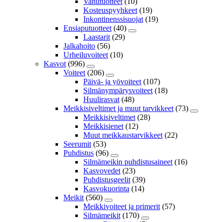
Vanutuotteet
(10)
Kosteuspyyhkeet
(19)
Inkontinenssisuojat
(19)
Ensiaputuotteet
(40)
Laastarit
(29)
Jalkahoito
(56)
Urheiluvoiteet
(10)
Kasvot
(996)
Voiteet
(206)
Päivä- ja yövoiteet
(107)
Silmänympärysvoiteet
(18)
Huulirasvat
(48)
Meikkisiveltimet ja muut tarvikkeet
(73)
Meikkisiveltimet
(28)
Meikkisienet
(12)
Muut meikkaustarvikkeet
(22)
Seerumit
(53)
Puhdistus
(96)
Silmämeikin puhdistusaineet
(16)
Kasvovedet
(23)
Puhdistusgeelit
(39)
Kasvokuorinta
(14)
Meikit
(560)
Meikkivoiteet ja primerit
(57)
Silmämeikit
(170)