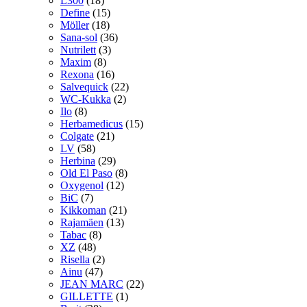
L300
(18)
Define
(15)
Möller
(18)
Sana-sol
(36)
Nutrilett
(3)
Maxim
(8)
Rexona
(16)
Salvequick
(22)
WC-Kukka
(2)
Ilo
(8)
Herbamedicus
(15)
Colgate
(21)
LV
(58)
Herbina
(29)
Old El Paso
(8)
Oxygenol
(12)
BiC
(7)
Kikkoman
(21)
Rajamäen
(13)
Tabac
(8)
XZ
(48)
Risella
(2)
Ainu
(47)
JEAN MARC
(22)
GILLETTE
(1)