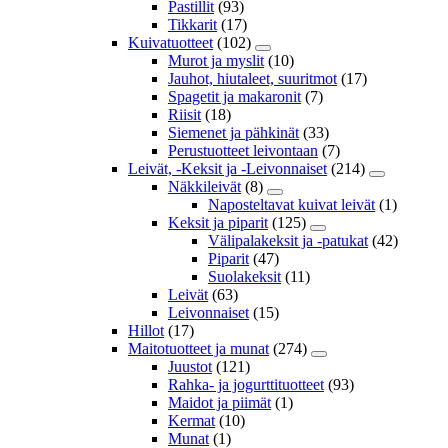
Pastillit
(93)
Tikkarit
(17)
Kuivatuotteet
(102)
Murot ja myslit
(10)
Jauhot, hiutaleet, suuritmot
(17)
Spagetit ja makaronit
(7)
Riisit
(18)
Siemenet ja pähkinät
(33)
Perustuotteet leivontaan
(7)
Leivät, -Keksit ja -Leivonnaiset
(214)
Näkkileivät
(8)
Naposteltavat kuivat leivät
(1)
Keksit ja piparit
(125)
Välipalakeksit ja -patukat
(42)
Piparit
(47)
Suolakeksit
(11)
Leivät
(63)
Leivonnaiset
(15)
Hillot
(17)
Maitotuotteet ja munat
(274)
Juustot
(121)
Rahka- ja jogurttituotteet
(93)
Maidot ja piimät
(1)
Kermat
(10)
Munat
(1)