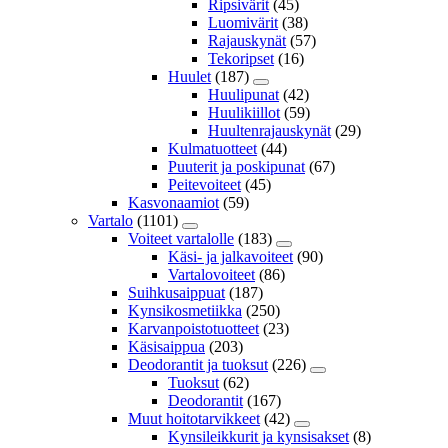
Ripsivärit
(45)
Luomivärit
(38)
Rajauskynät
(57)
Tekoripset
(16)
Huulet
(187)
Huulipunat
(42)
Huulikiillot
(59)
Huultenrajauskynät
(29)
Kulmatuotteet
(44)
Puuterit ja poskipunat
(67)
Peitevoiteet
(45)
Kasvonaamiot
(59)
Vartalo
(1101)
Voiteet vartalolle
(183)
Käsi- ja jalkavoiteet
(90)
Vartalovoiteet
(86)
Suihkusaippuat
(187)
Kynsikosmetiikka
(250)
Karvanpoistotuotteet
(23)
Käsisaippua
(203)
Deodorantit ja tuoksut
(226)
Tuoksut
(62)
Deodorantit
(167)
Muut hoitotarvikkeet
(42)
Kynsileikkurit ja kynsisakset
(8)