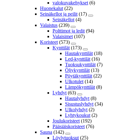
valokuvakehykset
(6)
Huonekalut
(22)
Seinäkellot ja peilit
(17)
Seinäkellot
(4)
Valaistus
(239)
Polttimot ja ledit
(94)
Valaisimet
(107)
Koristeet
(573)
Kynttilät
(173)
Hautakynttilät
(18)
Led-kynttilät
(16)
Tuoksukynttilät
(7)
Öljykynttilät
(13)
Pöytäkynttilät
(22)
Ulkotulet
(14)
Lämpökynttilät
(8)
Lyhdyt
(63)
Hautalyhdyt
(8)
Sisustuslyhdyt
(34)
Ulkolyhdyt
(2)
Lyhtykoukut
(2)
Joulukoristeet
(192)
Pääsiäiskoristeet
(76)
Sauna
(142)
Löylytuoksut
(25)