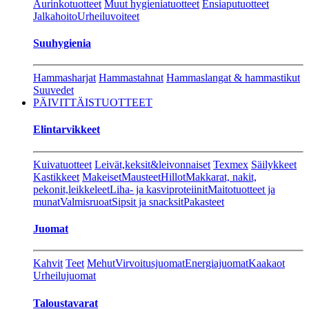
Aurinkotuotteet
Muut hygieniatuotteet
Ensiaputuotteet
Jalkahoito
Urheiluvoiteet
Suuhygienia
Hammasharjat
Hammastahnat
Hammaslangat & hammastikut
Suuvedet
PÄIVITTÄISTUOTTEET
Elintarvikkeet
Kuivatuotteet
Leivät,keksit&leivonnaiset
Texmex
Säilykkeet
Kastikkeet
Makeiset
Mausteet
Hillot
Makkarat, nakit,
pekonit,leikkeleet
Liha- ja kasviproteiinit
Maitotuotteet ja
munat
Valmisruoat
Sipsit ja snacksit
Pakasteet
Juomat
Kahvit
Teet
Mehut
Virvoitusjuomat
Energiajuomat
Kaakaot
Urheilujuomat
Taloustavarat