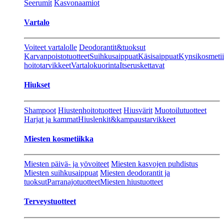
Seerumit
Kasvonaamiot
Vartalo
Voiteet vartalolle
Deodorantit&tuoksut
Karvanpoistotuotteet
Suihkusaippuat
Käsisaippuat
Kynsikosmeti
hoitotarvikkeet
Vartalokuorinta
Itseruskettavat
Hiukset
Shampoot
Hiustenhoitotuotteet
Hiusvärit
Muotoilutuotteet
Harjat ja kammat
Hiuslenkit&kampaustarvikkeet
Miesten kosmetiikka
Miesten päivä- ja yövoiteet
Miesten kasvojen puhdistus
Miesten suihkusaippuat
Miesten deodorantit ja
tuoksut
Parranajotuotteet
Miesten hiustuotteet
Terveystuotteet