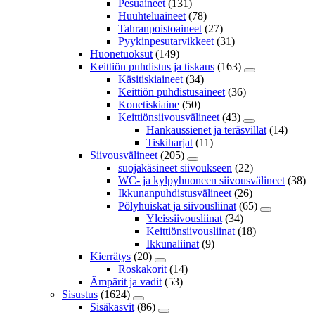
Pesuaineet
(131)
Huuhteluaineet
(78)
Tahranpoistoaineet
(27)
Pyykinpesutarvikkeet
(31)
Huonetuoksut
(149)
Keittiön puhdistus ja tiskaus
(163)
Käsitiskiaineet
(34)
Keittiön puhdistusaineet
(36)
Konetiskiaine
(50)
Keittiönsiivousvälineet
(43)
Hankaussienet ja teräsvillat
(14)
Tiskiharjat
(11)
Siivousvälineet
(205)
suojakäsineet siivoukseen
(22)
WC- ja kylpyhuoneen siivousvälineet
(38)
Ikkunanpuhdistusvälineet
(26)
Pölyhuiskat ja siivousliinat
(65)
Yleissiivousliinat
(34)
Keittiönsiivousliinat
(18)
Ikkunaliinat
(9)
Kierrätys
(20)
Roskakorit
(14)
Ämpärit ja vadit
(53)
Sisustus
(1624)
Sisäkasvit
(86)