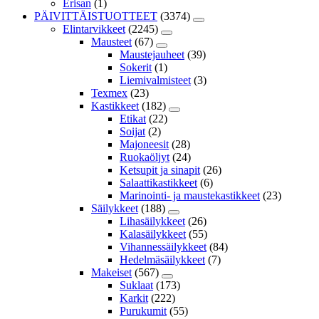
Erisan
(1)
PÄIVITTÄISTUOTTEET
(3374)
Elintarvikkeet
(2245)
Mausteet
(67)
Maustejauheet
(39)
Sokerit
(1)
Liemivalmisteet
(3)
Texmex
(23)
Kastikkeet
(182)
Etikat
(22)
Soijat
(2)
Majoneesit
(28)
Ruokaöljyt
(24)
Ketsupit ja sinapit
(26)
Salaattikastikkeet
(6)
Marinointi- ja maustekastikkeet
(23)
Säilykkeet
(188)
Lihasäilykkeet
(26)
Kalasäilykkeet
(55)
Vihannessäilykkeet
(84)
Hedelmäsäilykkeet
(7)
Makeiset
(567)
Suklaat
(173)
Karkit
(222)
Purukumit
(55)