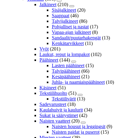
Jalkineet
(210)
Sisäjalkineet
(20)
Saappaat
(46)
Talvijalkineet
(86)
Pohjalliset ja nastat
(17)
Vapaa-ajan jalkineet
(8)
Sandaalit/puutarhakengät
(13)
Kenkätarvikkeet
(11)
Vyöt
(201)
Laukut, reput ja lompakot
(102)
Päähineet
(144)
Lasten päähineet
(15)
Talvipäähineet
(66)
Kesäpäähineet
(21)
Juhla- ja naamiaispäähineet
(10)
Käsineet
(51)
Tekstiilihuolto
(51)
Tekstiilivärit
(13)
Sadevarusteet
(18)
Kaulahuivit ja kaulurit
(34)
Sukat ja säärystimet
(42)
Naisten vaatteet
(20)
Naisten housut ja leggingsit
(9)
Naisten paidat ja puserot
(15)
Miesten vaatteet
(28)