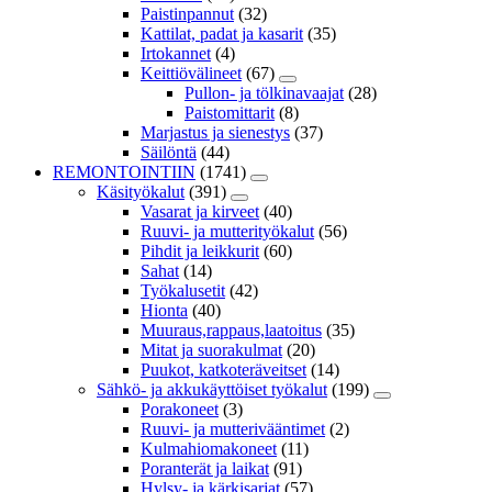
Paistinpannut
(32)
Kattilat, padat ja kasarit
(35)
Irtokannet
(4)
Keittiövälineet
(67)
Pullon- ja tölkinavaajat
(28)
Paistomittarit
(8)
Marjastus ja sienestys
(37)
Säilöntä
(44)
REMONTOINTIIN
(1741)
Käsityökalut
(391)
Vasarat ja kirveet
(40)
Ruuvi- ja mutterityökalut
(56)
Pihdit ja leikkurit
(60)
Sahat
(14)
Työkalusetit
(42)
Hionta
(40)
Muuraus,rappaus,laatoitus
(35)
Mitat ja suorakulmat
(20)
Puukot, katkoteräveitset
(14)
Sähkö- ja akkukäyttöiset työkalut
(199)
Porakoneet
(3)
Ruuvi- ja mutterivääntimet
(2)
Kulmahiomakoneet
(11)
Poranterät ja laikat
(91)
Hylsy- ja kärkisarjat
(57)