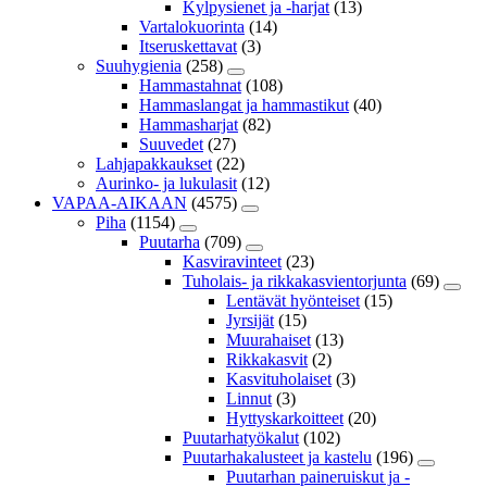
Kylpysienet ja -harjat
(13)
Vartalokuorinta
(14)
Itseruskettavat
(3)
Suuhygienia
(258)
Hammastahnat
(108)
Hammaslangat ja hammastikut
(40)
Hammasharjat
(82)
Suuvedet
(27)
Lahjapakkaukset
(22)
Aurinko- ja lukulasit
(12)
VAPAA-AIKAAN
(4575)
Piha
(1154)
Puutarha
(709)
Kasviravinteet
(23)
Tuholais- ja rikkakasvientorjunta
(69)
Lentävät hyönteiset
(15)
Jyrsijät
(15)
Muurahaiset
(13)
Rikkakasvit
(2)
Kasvituholaiset
(3)
Linnut
(3)
Hyttyskarkoitteet
(20)
Puutarhatyökalut
(102)
Puutarhakalusteet ja kastelu
(196)
Puutarhan paineruiskut ja -