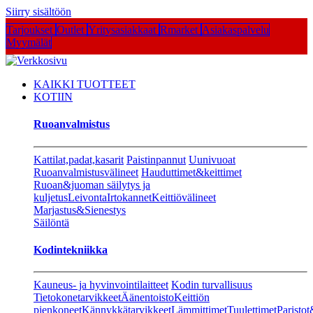
Siirry sisältöön
Tarjoukset
Outlet
Yritysasiakkaat
Rmarket
Asiakaspalvelu
Myymälät
KAIKKI TUOTTEET
KOTIIN
Ruoanvalmistus
Kattilat,padat,kasarit
Paistinpannut
Uunivuoat
Ruoanvalmistusvälineet
Hauduttimet&keittimet
Ruoan&juoman säilytys ja
kuljetus
Leivonta
Irtokannet
Keittiövälineet
Marjastus&Sienestys
Säilöntä
Kodintekniikka
Kauneus- ja hyvinvointilaitteet
Kodin turvallisuus
Tietokonetarvikkeet
Äänentoisto
Keittiön
pienkoneet
Kännykkätarvikkeet
Lämmittimet
Tuulettimet
Paristot