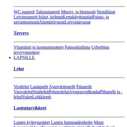
WC-paperit
Talouspaperit
Muovi- ja biopussit
Nenäliinat
Leivinpaperit,foliot, kelmut
Kertakäyttöastiat
Paisto- ja
savustuspussit
Alumiinivuoat
Leivontavuoat
Terveys
Vitamiinit ja luontaistuotteet
Painonhallinta
Urheilijan
terveystuotteet
LAPSILLE
Lelut
Vesilelut
Lautapelit
Ajanviettopelit
Palapelit
Vauvalelut
Sisäleikit
Pehmolelut
Ajoneuvot&radat
Pihapelit ja -
lelut
Nuket
Leikkisetit
Lastentarvikkeet
Lasten kylpytuotteet
Lasten hampaidenhoito
Muut