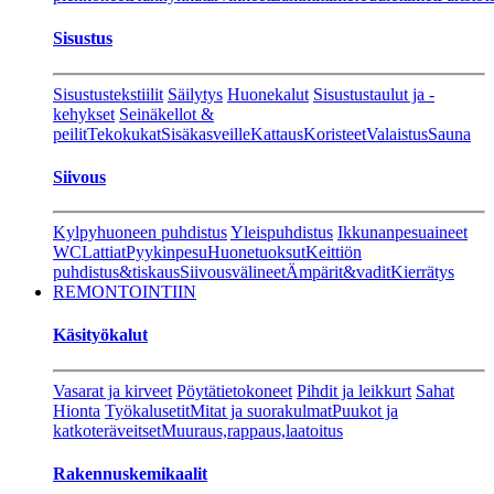
Sisustus
Sisustustekstiilit
Säilytys
Huonekalut
Sisustustaulut ja -
kehykset
Seinäkellot &
peilit
Tekokukat
Sisäkasveille
Kattaus
Koristeet
Valaistus
Sauna
Siivous
Kylpyhuoneen puhdistus
Yleispuhdistus
Ikkunanpesuaineet
WC
Lattiat
Pyykinpesu
Huonetuoksut
Keittiön
puhdistus&tiskaus
Siivousvälineet
Ämpärit&vadit
Kierrätys
REMONTOINTIIN
Käsityökalut
Vasarat ja kirveet
Pöytätietokoneet
Pihdit ja leikkurt
Sahat
Hionta
Työkalusetit
Mitat ja suorakulmat
Puukot ja
katkoteräveitset
Muuraus,rappaus,laatoitus
Rakennuskemikaalit