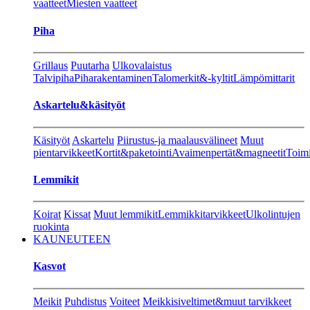
vaatteet
Miesten vaatteet
Piha
Grillaus
Puutarha
Ulkovalaistus
Talvipiha
Piharakentaminen
Talomerkit&-kyltit
Lämpömittarit
Askartelu&käsityöt
Käsityöt
Askartelu
Piirustus-ja maalausvälineet
Muut
pientarvikkeet
Kortit&paketointi
Avaimenpertät&magneetit
Toimi
Lemmikit
Koirat
Kissat
Muut lemmikit
Lemmikkitarvikkeet
Ulkolintujen
ruokinta
KAUNEUTEEN
Kasvot
Meikit
Puhdistus
Voiteet
Meikkisiveltimet&muut tarvikkeet