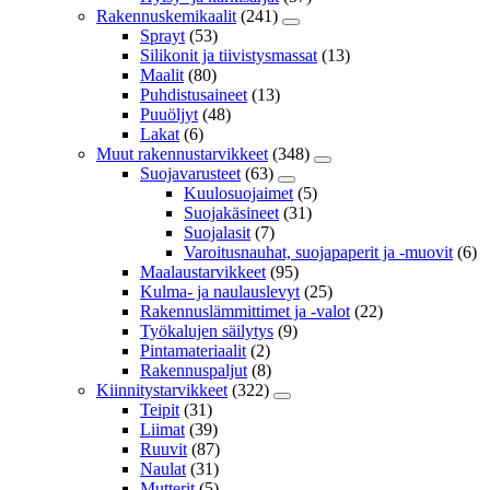
Rakennuskemikaalit
(241)
Sprayt
(53)
Silikonit ja tiivistysmassat
(13)
Maalit
(80)
Puhdistusaineet
(13)
Puuöljyt
(48)
Lakat
(6)
Muut rakennustarvikkeet
(348)
Suojavarusteet
(63)
Kuulosuojaimet
(5)
Suojakäsineet
(31)
Suojalasit
(7)
Varoitusnauhat, suojapaperit ja -muovit
(6)
Maalaustarvikkeet
(95)
Kulma- ja naulauslevyt
(25)
Rakennuslämmittimet ja -valot
(22)
Työkalujen säilytys
(9)
Pintamateriaalit
(2)
Rakennuspaljut
(8)
Kiinnitystarvikkeet
(322)
Teipit
(31)
Liimat
(39)
Ruuvit
(87)
Naulat
(31)
Mutterit
(5)