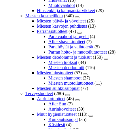
Hiusvahat
(15)
Muotovaahdot
(14)
Hiuslenkit ja kampaustarvikkeet
(29)
Miesten kosmetiikka
(340)
Miesten päivä- ja yövoiteet
(25)
Miesten kasvojen puhdistus
(13)
Parranajotuotteet
(47)
Partavaahdot ja -geelit
(4)
After shave -tuotteet
(7)
Partahöylät ja vaihtoterät
(5)
Parran hoito- ja muotoilutuotteet
(28)
Miesten deodorantit ja tuoksut
(150)
Miesten tuoksut
(34)
Miesten deodorantit
(116)
Miesten hiustuotteet
(53)
Miesten shampoot
(37)
Miesten muotoilutuotteet
(11)
Miesten suihkusaippuat
(77)
Terveystuotteet
(280)
Aurinkotuotteet
(48)
After Sun
(7)
Aurinkovoiteet
(39)
Muut hygieniatuotteet
(113)
Kuukautissuojat
(35)
Käsidesit
(4)