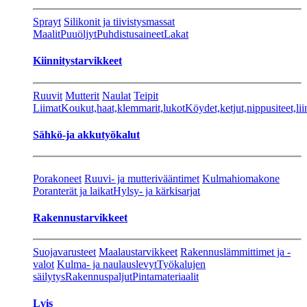
Sprayt
Silikonit ja tiivistysmassat
Maalit
Puuöljyt
Puhdistusaineet
Lakat
Kiinnitystarvikkeet
Ruuvit
Mutterit
Naulat
Teipit
Liimat
Koukut,haat,klemmarit,lukot
Köydet,ketjut,nippusiteet,lii
Sähkö-ja akkutyökalut
Porakoneet
Ruuvi- ja mutterivääntimet
Kulmahiomakone
Poranterät ja laikat
Hylsy- ja kärkisarjat
Rakennustarvikkeet
Suojavarusteet
Maalaustarvikkeet
Rakennuslämmittimet ja -
valot
Kulma- ja naulauslevyt
Työkalujen
säilytys
Rakennuspaljut
Pintamateriaalit
Lvis