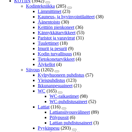
KOTIIN
(3942)
Kodintekniikka
(285)
Lämmittimet
(23)
Kauneus- ja hyvinvointilaitteet
(38)
Äänentoisto
(30)
Keittiön pienkoneet
(36)
Kännykkätarvikkeet
(53)
Paristot ja varavirrat
(31)
Tuulettimet
(18)
Imurit ja pesurit
(9)
Kodin turvallisuus
(16)
Tietokonetarvikkeet
(4)
Älykellot
(4)
Siivous
(1202)
Kylpyhuoneen puhdistus
(57)
Yleispuhdistus
(123)
Ikkunanpesuaineet
(21)
WC
(165)
WC-raikastimet
(98)
WC-puhdistusaineet
(52)
Lattiat
(116)
Lattiansiivousvälineet
(89)
Pölypussit
(6)
Lattian puhdistusaineet
(3)
Pyykinpesu
(293)