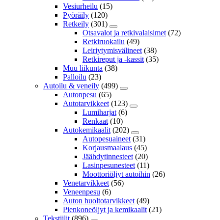
Vesiurheilu
(15)
Pyöräily
(120)
Retkeily
(301)
Otsavalot ja retkivalaisimet
(72)
Retkiruokailu
(49)
Leiriytymisvälineet
(38)
Retkireput ja -kassit
(35)
Muu liikunta
(38)
Palloilu
(23)
Autoilu & veneily
(499)
Autonpesu
(65)
Autotarvikkeet
(123)
Lumiharjat
(6)
Renkaat
(10)
Autokemikaalit
(202)
Autopesuaineet
(31)
Korjausmaalaus
(45)
Jäähdytinnesteet
(20)
Lasinpesunesteet
(11)
Moottoriöljyt autoihin
(26)
Venetarvikkeet
(56)
Veneenpesu
(6)
Auton huoltotarvikkeet
(49)
Pienkoneöljyt ja kemikaalit
(21)
Tekstiilit
(896)