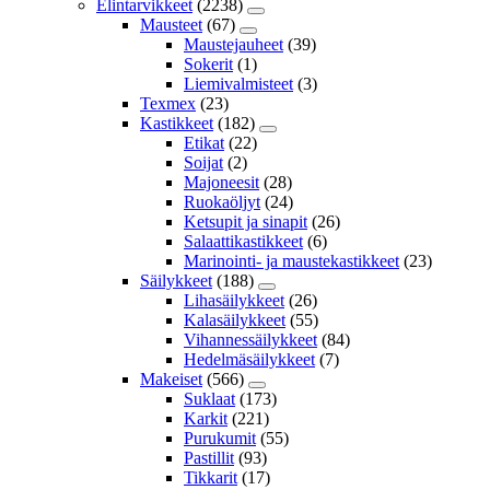
Elintarvikkeet
(2238)
Mausteet
(67)
Maustejauheet
(39)
Sokerit
(1)
Liemivalmisteet
(3)
Texmex
(23)
Kastikkeet
(182)
Etikat
(22)
Soijat
(2)
Majoneesit
(28)
Ruokaöljyt
(24)
Ketsupit ja sinapit
(26)
Salaattikastikkeet
(6)
Marinointi- ja maustekastikkeet
(23)
Säilykkeet
(188)
Lihasäilykkeet
(26)
Kalasäilykkeet
(55)
Vihannessäilykkeet
(84)
Hedelmäsäilykkeet
(7)
Makeiset
(566)
Suklaat
(173)
Karkit
(221)
Purukumit
(55)
Pastillit
(93)
Tikkarit
(17)