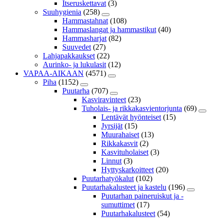
Itseruskettavat
(3)
Suuhygienia
(258)
Hammastahnat
(108)
Hammaslangat ja hammastikut
(40)
Hammasharjat
(82)
Suuvedet
(27)
Lahjapakkaukset
(22)
Aurinko- ja lukulasit
(12)
VAPAA-AIKAAN
(4571)
Piha
(1152)
Puutarha
(707)
Kasviravinteet
(23)
Tuholais- ja rikkakasvientorjunta
(69)
Lentävät hyönteiset
(15)
Jyrsijät
(15)
Muurahaiset
(13)
Rikkakasvit
(2)
Kasvituholaiset
(3)
Linnut
(3)
Hyttyskarkoitteet
(20)
Puutarhatyökalut
(102)
Puutarhakalusteet ja kastelu
(196)
Puutarhan paineruiskut ja -
sumuttimet
(17)
Puutarhakalusteet
(54)