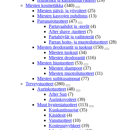
Hiuslenkit ja kampaustarvikkeet
(29)
Miesten kosmetiikka
(340)
Miesten päivä- ja yövoiteet
(25)
Miesten kasvojen puhdistus
(13)
Parranajotuotteet
(47)
Partavaahdot ja -geelit
(4)
After shave -tuotteet
(7)
Partahöylät ja vaihtoterät
(5)
Parran hoito- ja muotoilutuotteet
(28)
Miesten deodorantit ja tuoksut
(150)
Miesten tuoksut
(34)
Miesten deodorantit
(116)
Miesten hiustuotteet
(53)
Miesten shampoot
(37)
Miesten muotoilutuotteet
(11)
Miesten suihkusaippuat
(77)
Terveystuotteet
(280)
Aurinkotuotteet
(48)
After Sun
(7)
Aurinkovoiteet
(39)
Muut hygieniatuotteet
(113)
Kuukautissuojat
(35)
Käsidesit
(4)
Vanutuotteet
(10)
Kosteuspyyhkeet
(19)