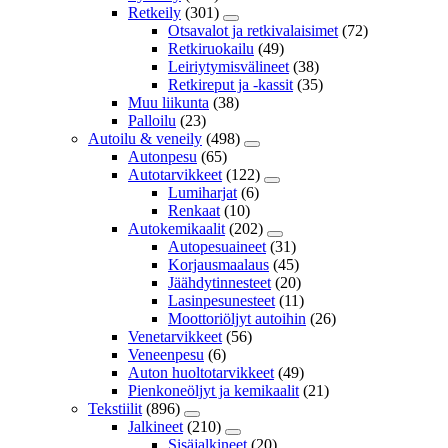
Retkeily
(301)
Otsavalot ja retkivalaisimet
(72)
Retkiruokailu
(49)
Leiriytymisvälineet
(38)
Retkireput ja -kassit
(35)
Muu liikunta
(38)
Palloilu
(23)
Autoilu & veneily
(498)
Autonpesu
(65)
Autotarvikkeet
(122)
Lumiharjat
(6)
Renkaat
(10)
Autokemikaalit
(202)
Autopesuaineet
(31)
Korjausmaalaus
(45)
Jäähdytinnesteet
(20)
Lasinpesunesteet
(11)
Moottoriöljyt autoihin
(26)
Venetarvikkeet
(56)
Veneenpesu
(6)
Auton huoltotarvikkeet
(49)
Pienkoneöljyt ja kemikaalit
(21)
Tekstiilit
(896)
Jalkineet
(210)
Sisäjalkineet
(20)