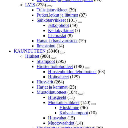
LVIS
(278)
Tulisijatarvikkeet
(39)
Putket,letkut ja liittimet
(87)
Sähkötarvikkeet
(101)
Jatkojohdot
(49)
Kellokytkimet
(7)
Pistorasiat
(8)
Hanat ja hanavarusteet
(19)
Ilmastointi
(14)
KAUNEUTEEN
(3846)
Hiukset
(980)
Shampoot
(295)
Hiustenhoitotuotteet
(198)
Hiustenhoidon tehotuotteet
(63)
Hoitoaineet
(129)
Hiusvärit
(264)
Harjat ja kammat
(25)
Muotoilutuotteet
(184)
Hiusgeelit
(11)
Muotoilusuihkeet
(140)
Hiuskiinne
(96)
Kuivashampoot
(10)
Hiusvahat
(15)
Muotovaahdot
(14)