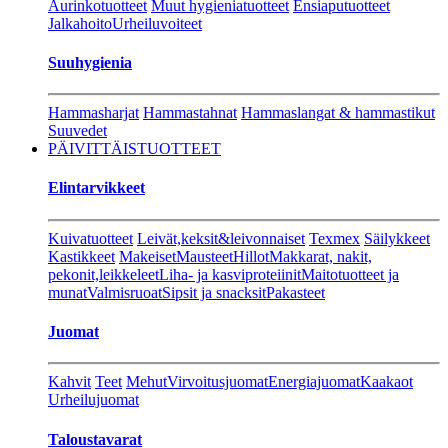
Aurinkotuotteet
Muut hygieniatuotteet
Ensiaputuotteet
Jalkahoito
Urheiluvoiteet
Suuhygienia
Hammasharjat
Hammastahnat
Hammaslangat & hammastikut
Suuvedet
PÄIVITTÄISTUOTTEET
Elintarvikkeet
Kuivatuotteet
Leivät,keksit&leivonnaiset
Texmex
Säilykkeet
Kastikkeet
Makeiset
Mausteet
Hillot
Makkarat, nakit,
pekonit,leikkeleet
Liha- ja kasviproteiinit
Maitotuotteet ja
munat
Valmisruoat
Sipsit ja snacksit
Pakasteet
Juomat
Kahvit
Teet
Mehut
Virvoitusjuomat
Energiajuomat
Kaakaot
Urheilujuomat
Taloustavarat