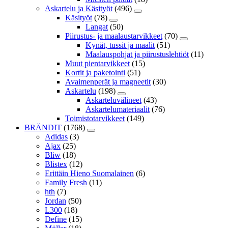
Askartelu ja Käsityöt
(496)
Käsityöt
(78)
Langat
(50)
Piirustus- ja maalaustarvikkeet
(70)
Kynät, tussit ja maalit
(51)
Maalauspohjat ja piirustuslehtiöt
(11)
Muut pientarvikkeet
(15)
Kortit ja paketointi
(51)
Avaimenperät ja magneetit
(30)
Askartelu
(198)
Askarteluvälineet
(43)
Askartelumateriaalit
(76)
Toimistotarvikkeet
(149)
BRÄNDIT
(1768)
Adidas
(3)
Ajax
(25)
Bliw
(18)
Blistex
(12)
Erittäin Hieno Suomalainen
(6)
Family Fresh
(11)
hth
(7)
Jordan
(50)
L300
(18)
Define
(15)