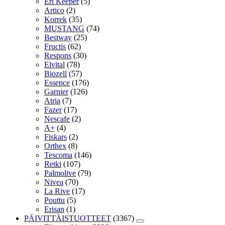
Eri Keeper
(5)
Artico
(2)
Korrek
(35)
MUSTANG
(74)
Bestway
(25)
Fructis
(62)
Respons
(30)
Elvital
(78)
Biozell
(57)
Essence
(176)
Garnier
(126)
Atria
(7)
Fazer
(17)
Nescafe
(2)
A+
(4)
Fiskars
(2)
Orthex
(8)
Tescoma
(146)
Retki
(107)
Palmolive
(79)
Nivea
(70)
La Rive
(17)
Pouttu
(5)
Erisan
(1)
PÄIVITTÄISTUOTTEET
(3367)