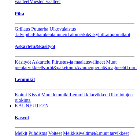
vaatteet
Miesten vaatteet
Piha
Grillaus
Puutarha
Ulkovalaistus
Talvipiha
Piharakentaminen
Talomerkit&-kyltit
Lämpömittarit
Askartelu&käsityöt
Käsityöt
Askartelu
Piirustus-ja maalausvälineet
Muut
pientarvikkeet
Kortit&paketointi
Avaimenpertät&magneetit
Toimi
Lemmikit
Koirat
Kissat
Muut lemmikit
Lemmikkitarvikkeet
Ulkolintujen
ruokinta
KAUNEUTEEN
Kasvot
Meikit
Puhdistus
Voiteet
Meikkisiveltimet&muut tarvikkeet