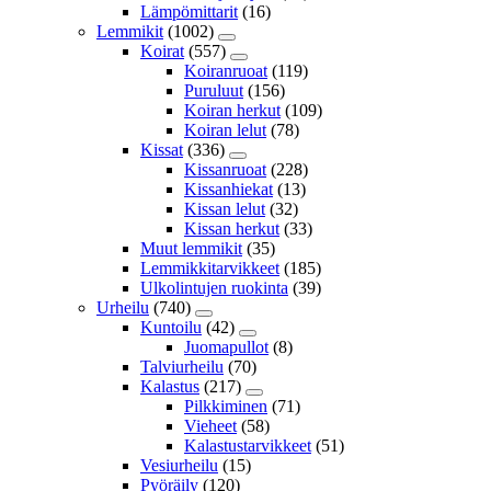
Lämpömittarit
(16)
Lemmikit
(1002)
Koirat
(557)
Koiranruoat
(119)
Puruluut
(156)
Koiran herkut
(109)
Koiran lelut
(78)
Kissat
(336)
Kissanruoat
(228)
Kissanhiekat
(13)
Kissan lelut
(32)
Kissan herkut
(33)
Muut lemmikit
(35)
Lemmikkitarvikkeet
(185)
Ulkolintujen ruokinta
(39)
Urheilu
(740)
Kuntoilu
(42)
Juomapullot
(8)
Talviurheilu
(70)
Kalastus
(217)
Pilkkiminen
(71)
Vieheet
(58)
Kalastustarvikkeet
(51)
Vesiurheilu
(15)
Pyöräily
(120)