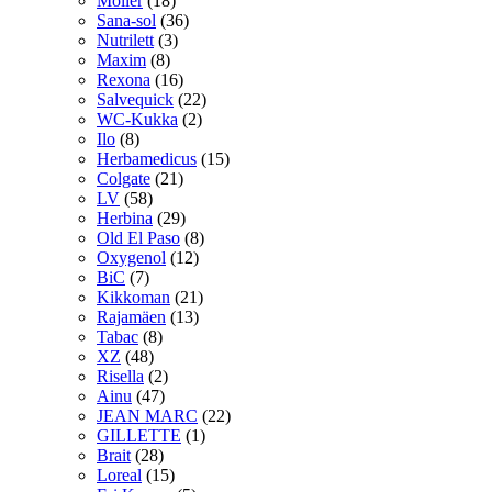
Möller
(18)
Sana-sol
(36)
Nutrilett
(3)
Maxim
(8)
Rexona
(16)
Salvequick
(22)
WC-Kukka
(2)
Ilo
(8)
Herbamedicus
(15)
Colgate
(21)
LV
(58)
Herbina
(29)
Old El Paso
(8)
Oxygenol
(12)
BiC
(7)
Kikkoman
(21)
Rajamäen
(13)
Tabac
(8)
XZ
(48)
Risella
(2)
Ainu
(47)
JEAN MARC
(22)
GILLETTE
(1)
Brait
(28)
Loreal
(15)