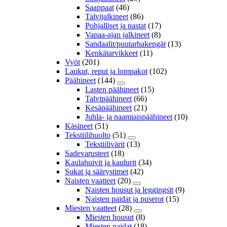
Saappaat
(46)
Talvijalkineet
(86)
Pohjalliset ja nastat
(17)
Vapaa-ajan jalkineet
(8)
Sandaalit/puutarhakengät
(13)
Kenkätarvikkeet
(11)
Vyöt
(201)
Laukut, reput ja lompakot
(102)
Päähineet
(144)
Lasten päähineet
(15)
Talvipäähineet
(66)
Kesäpäähineet
(21)
Juhla- ja naamiaispäähineet
(10)
Käsineet
(51)
Tekstiilihuolto
(51)
Tekstiilivärit
(13)
Sadevarusteet
(18)
Kaulahuivit ja kaulurit
(34)
Sukat ja säärystimet
(42)
Naisten vaatteet
(20)
Naisten housut ja leggingsit
(9)
Naisten paidat ja puserot
(15)
Miesten vaatteet
(28)
Miesten housut
(8)
Miesten paidat
(18)