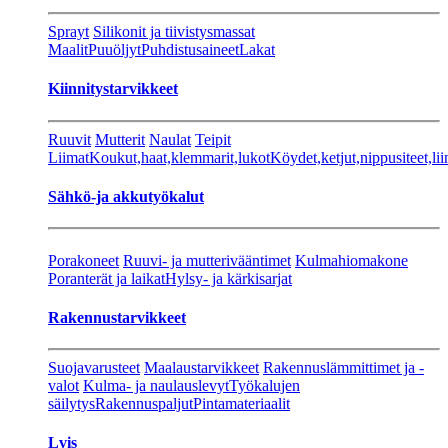
Sprayt
Silikonit ja tiivistysmassat
Maalit
Puuöljyt
Puhdistusaineet
Lakat
Kiinnitystarvikkeet
Ruuvit
Mutterit
Naulat
Teipit
Liimat
Koukut,haat,klemmarit,lukot
Köydet,ketjut,nippusiteet,lii
Sähkö-ja akkutyökalut
Porakoneet
Ruuvi- ja mutterivääntimet
Kulmahiomakone
Poranterät ja laikat
Hylsy- ja kärkisarjat
Rakennustarvikkeet
Suojavarusteet
Maalaustarvikkeet
Rakennuslämmittimet ja -
valot
Kulma- ja naulauslevyt
Työkalujen
säilytys
Rakennuspaljut
Pintamateriaalit
Lvis