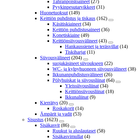
Tahranpoistoaineet
(27)
Pyykinpesutarvikkeet
(31)
Huonetuoksut
(149)
Keittiön puhdistus ja tiskaus
(162)
Käsitiskiaineet
(34)
Keittiön puhdistusaineet
(36)
Konetiskiaine
(49)
Keittiönsiivousvälineet
(43)
Hankaussienet ja teräsvillat
(14)
Tiskiharjat
(11)
Siivousvälineet
(204)
suojakäsineet siivoukseen
(22)
WC- ja kylpyhuoneen siivousvälineet
(38)
Ikkunanpuhdistusvälineet
(26)
Pölyhuiskat ja siivousliinat
(64)
Yleissiivousliinat
(34)
Keittiönsiivousliinat
(18)
Ikkunaliinat
(9)
Kierrätys
(20)
Roskakorit
(14)
Ämpärit ja vadit
(53)
Sisustus
(1623)
Sisäkasvit
(86)
Ruukut ja aluslautaset
(58)
Sisäkasvimullat
(4)