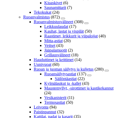
Kiuaskivet
(6)
Saunamittarit
(7)
Tekokukat
(24)
Ruoanvalmistus
(872)
Ruoanvalmistusvälineet
(308)
Leikkuulaudat
(17)
Kauhat, lastat ja vispilät
(50)
Raastimet, leikkurit ja viipaloijat
(40)
Mitta-astiat
(20)
Veitset
(43)
Jääpalamuotit
(2)
Grillausvälineet
(18)
Hauduttimet ja keittimet
(14)
Uunivuoat
(60)
Ruoan ja juoman säilytys ja kuljetus
(280)
Ruoansäilytysastiat
(137)
Säilöntäastiat
(22)
Kylmälaukut ja -kallet
(43)
Maustemyllyt, -sirottimet ja kastikekannut
(24)
Vesikanisterit
(11)
Termosastiat
(50)
Leivonta
(94)
Paistinpannut
(32)
Kattilat, padat ja kasarit
(35)