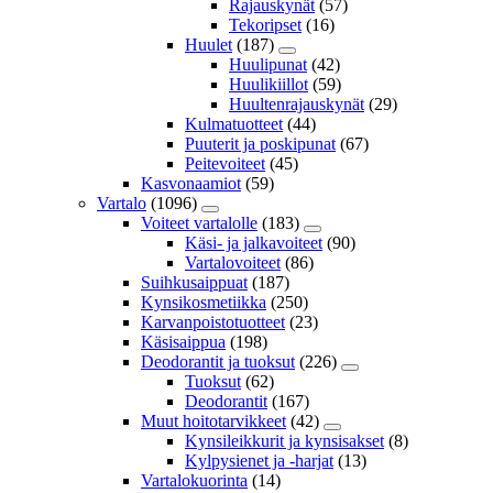
Rajauskynät
(57)
Tekoripset
(16)
Huulet
(187)
Huulipunat
(42)
Huulikiillot
(59)
Huultenrajauskynät
(29)
Kulmatuotteet
(44)
Puuterit ja poskipunat
(67)
Peitevoiteet
(45)
Kasvonaamiot
(59)
Vartalo
(1096)
Voiteet vartalolle
(183)
Käsi- ja jalkavoiteet
(90)
Vartalovoiteet
(86)
Suihkusaippuat
(187)
Kynsikosmetiikka
(250)
Karvanpoistotuotteet
(23)
Käsisaippua
(198)
Deodorantit ja tuoksut
(226)
Tuoksut
(62)
Deodorantit
(167)
Muut hoitotarvikkeet
(42)
Kynsileikkurit ja kynsisakset
(8)
Kylpysienet ja -harjat
(13)
Vartalokuorinta
(14)