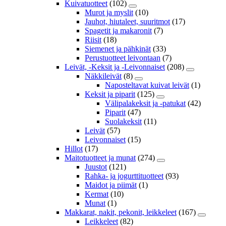
Kuivatuotteet
(102)
Murot ja myslit
(10)
Jauhot, hiutaleet, suuritmot
(17)
Spagetit ja makaronit
(7)
Riisit
(18)
Siemenet ja pähkinät
(33)
Perustuotteet leivontaan
(7)
Leivät, -Keksit ja -Leivonnaiset
(208)
Näkkileivät
(8)
Naposteltavat kuivat leivät
(1)
Keksit ja piparit
(125)
Välipalakeksit ja -patukat
(42)
Piparit
(47)
Suolakeksit
(11)
Leivät
(57)
Leivonnaiset
(15)
Hillot
(17)
Maitotuotteet ja munat
(274)
Juustot
(121)
Rahka- ja jogurttituotteet
(93)
Maidot ja piimät
(1)
Kermat
(10)
Munat
(1)
Makkarat, nakit, pekonit, leikkeleet
(167)
Leikkeleet
(82)