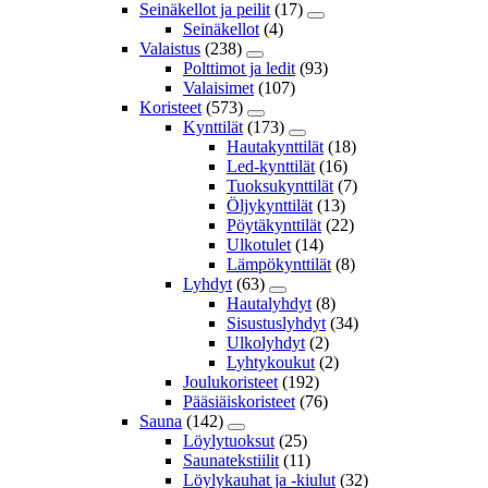
Seinäkellot ja peilit
(17)
Seinäkellot
(4)
Valaistus
(238)
Polttimot ja ledit
(93)
Valaisimet
(107)
Koristeet
(573)
Kynttilät
(173)
Hautakynttilät
(18)
Led-kynttilät
(16)
Tuoksukynttilät
(7)
Öljykynttilät
(13)
Pöytäkynttilät
(22)
Ulkotulet
(14)
Lämpökynttilät
(8)
Lyhdyt
(63)
Hautalyhdyt
(8)
Sisustuslyhdyt
(34)
Ulkolyhdyt
(2)
Lyhtykoukut
(2)
Joulukoristeet
(192)
Pääsiäiskoristeet
(76)
Sauna
(142)
Löylytuoksut
(25)
Saunatekstiilit
(11)
Löylykauhat ja -kiulut
(32)