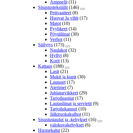
Amppelit
(11)
Sisustustekstiilit
(146)
Petivaatteet
(8)
Huovat Ja viltit
(17)
Matot
(10)
Pyyhkeet
(14)
Pöytäliinat
(30)
Verhot
(11)
Säilytys
(173)
Naulakot
(32)
Hyllyt
(8)
Korit
(13)
Kattaus
(188)
Lasit
(21)
Mukit ja kupit
(30)
Lautaset
(17)
Aterimet
(7)
Juhlatarvikkeet
(29)
Tarjoiluastiat
(17)
Lautasliinat ja servietit
(9)
Tarjoilukannut
(10)
Jälkiruokakulhot
(11)
Sisustustaulut ja -kehykset
(16)
valokuvakehykset
(6)
Huonekalut
(22)