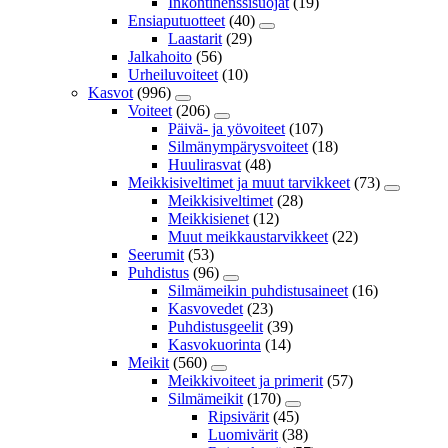
Inkontinenssisuojat
(19)
Ensiaputuotteet
(40)
Laastarit
(29)
Jalkahoito
(56)
Urheiluvoiteet
(10)
Kasvot
(996)
Voiteet
(206)
Päivä- ja yövoiteet
(107)
Silmänympärysvoiteet
(18)
Huulirasvat
(48)
Meikkisiveltimet ja muut tarvikkeet
(73)
Meikkisiveltimet
(28)
Meikkisienet
(12)
Muut meikkaustarvikkeet
(22)
Seerumit
(53)
Puhdistus
(96)
Silmämeikin puhdistusaineet
(16)
Kasvovedet
(23)
Puhdistusgeelit
(39)
Kasvokuorinta
(14)
Meikit
(560)
Meikkivoiteet ja primerit
(57)
Silmämeikit
(170)
Ripsivärit
(45)
Luomivärit
(38)