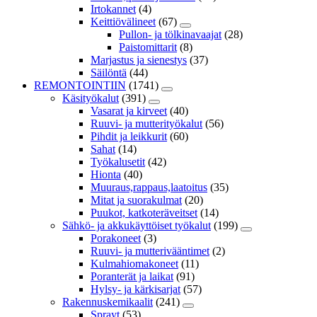
Irtokannet
(4)
Keittiövälineet
(67)
Pullon- ja tölkinavaajat
(28)
Paistomittarit
(8)
Marjastus ja sienestys
(37)
Säilöntä
(44)
REMONTOINTIIN
(1741)
Käsityökalut
(391)
Vasarat ja kirveet
(40)
Ruuvi- ja mutterityökalut
(56)
Pihdit ja leikkurit
(60)
Sahat
(14)
Työkalusetit
(42)
Hionta
(40)
Muuraus,rappaus,laatoitus
(35)
Mitat ja suorakulmat
(20)
Puukot, katkoteräveitset
(14)
Sähkö- ja akkukäyttöiset työkalut
(199)
Porakoneet
(3)
Ruuvi- ja mutterivääntimet
(2)
Kulmahiomakoneet
(11)
Poranterät ja laikat
(91)
Hylsy- ja kärkisarjat
(57)
Rakennuskemikaalit
(241)
Sprayt
(53)