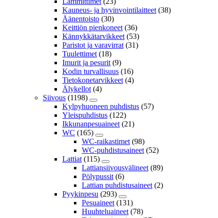
Lämmittimet
(23)
Kauneus- ja hyvinvointilaitteet
(38)
Äänentoisto
(30)
Keittiön pienkoneet
(36)
Kännykkätarvikkeet
(53)
Paristot ja varavirrat
(31)
Tuulettimet
(18)
Imurit ja pesurit
(9)
Kodin turvallisuus
(16)
Tietokonetarvikkeet
(4)
Älykellot
(4)
Siivous
(1198)
Kylpyhuoneen puhdistus
(57)
Yleispuhdistus
(122)
Ikkunanpesuaineet
(21)
WC
(165)
WC-raikastimet
(98)
WC-puhdistusaineet
(52)
Lattiat
(115)
Lattiansiivousvälineet
(89)
Pölypussit
(6)
Lattian puhdistusaineet
(2)
Pyykinpesu
(293)
Pesuaineet
(131)
Huuhteluaineet
(78)