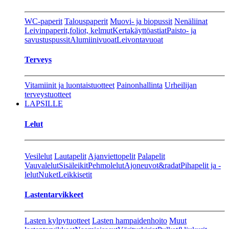
WC-paperit
Talouspaperit
Muovi- ja biopussit
Nenäliinat
Leivinpaperit,foliot, kelmut
Kertakäyttöastiat
Paisto- ja
savustuspussit
Alumiinivuoat
Leivontavuoat
Terveys
Vitamiinit ja luontaistuotteet
Painonhallinta
Urheilijan
terveystuotteet
LAPSILLE
Lelut
Vesilelut
Lautapelit
Ajanviettopelit
Palapelit
Vauvalelut
Sisäleikit
Pehmolelut
Ajoneuvot&radat
Pihapelit ja -
lelut
Nuket
Leikkisetit
Lastentarvikkeet
Lasten kylpytuotteet
Lasten hampaidenhoito
Muut