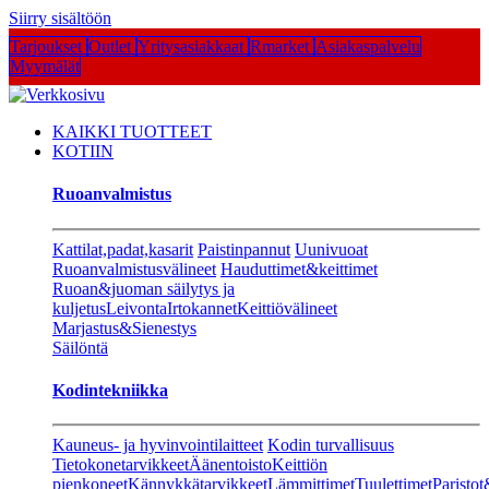
Siirry sisältöön
Tarjoukset
Outlet
Yritysasiakkaat
Rmarket
Asiakaspalvelu
Myymälät
KAIKKI TUOTTEET
KOTIIN
Ruoanvalmistus
Kattilat,padat,kasarit
Paistinpannut
Uunivuoat
Ruoanvalmistusvälineet
Hauduttimet&keittimet
Ruoan&juoman säilytys ja
kuljetus
Leivonta
Irtokannet
Keittiövälineet
Marjastus&Sienestys
Säilöntä
Kodintekniikka
Kauneus- ja hyvinvointilaitteet
Kodin turvallisuus
Tietokonetarvikkeet
Äänentoisto
Keittiön
pienkoneet
Kännykkätarvikkeet
Lämmittimet
Tuulettimet
Paristot