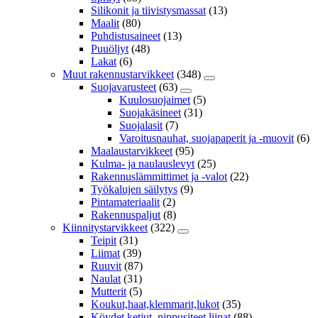
Silikonit ja tiivistysmassat
(13)
Maalit
(80)
Puhdistusaineet
(13)
Puuöljyt
(48)
Lakat
(6)
Muut rakennustarvikkeet
(348)
Suojavarusteet
(63)
Kuulosuojaimet
(5)
Suojakäsineet
(31)
Suojalasit
(7)
Varoitusnauhat, suojapaperit ja -muovit
(6)
Maalaustarvikkeet
(95)
Kulma- ja naulauslevyt
(25)
Rakennuslämmittimet ja -valot
(22)
Työkalujen säilytys
(9)
Pintamateriaalit
(2)
Rakennuspaljut
(8)
Kiinnitystarvikkeet
(322)
Teipit
(31)
Liimat
(39)
Ruuvit
(87)
Naulat
(31)
Mutterit
(5)
Koukut,haat,klemmarit,lukot
(35)
Köydet,ketjut, nippusiteet,liinat
(88)