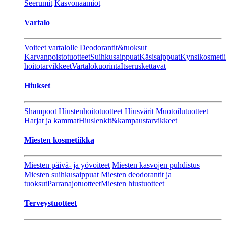
Seerumit
Kasvonaamiot
Vartalo
Voiteet vartalolle
Deodorantit&tuoksut
Karvanpoistotuotteet
Suihkusaippuat
Käsisaippuat
Kynsikosmeti
hoitotarvikkeet
Vartalokuorinta
Itseruskettavat
Hiukset
Shampoot
Hiustenhoitotuotteet
Hiusvärit
Muotoilutuotteet
Harjat ja kammat
Hiuslenkit&kampaustarvikkeet
Miesten kosmetiikka
Miesten päivä- ja yövoiteet
Miesten kasvojen puhdistus
Miesten suihkusaippuat
Miesten deodorantit ja
tuoksut
Parranajotuotteet
Miesten hiustuotteet
Terveystuotteet