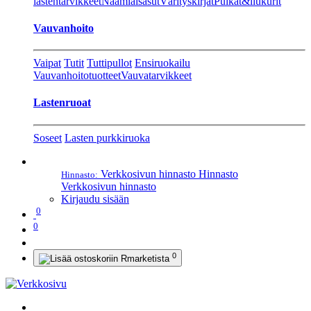
lastentarvikkeet
Naamiaisasut
Värityskirjat
Pulkat&liukurit
Vauvanhoito
Vaipat
Tutit
Tuttipullot
Ensiruokailu
Vauvanhoitotuotteet
Vauvatarvikkeet
Lastenruoat
Soseet
Lasten purkkiruoka
Verkkosivun hinnasto
Hinnasto
Hinnasto:
Verkkosivun hinnasto
Kirjaudu sisään
0
0
0