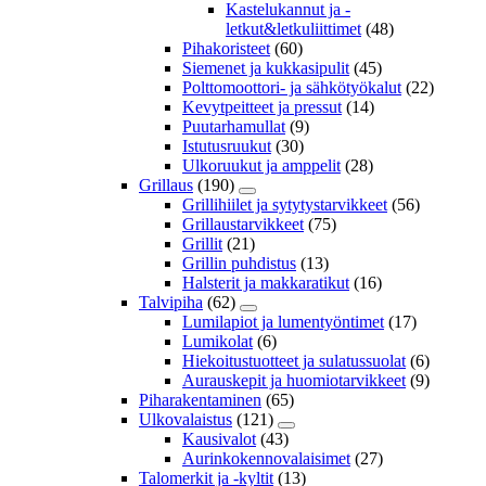
Kastelukannut ja -
letkut&letkuliittimet
(48)
Pihakoristeet
(60)
Siemenet ja kukkasipulit
(45)
Polttomoottori- ja sähkötyökalut
(22)
Kevytpeitteet ja pressut
(14)
Puutarhamullat
(9)
Istutusruukut
(30)
Ulkoruukut ja amppelit
(28)
Grillaus
(190)
Grillihiilet ja sytytystarvikkeet
(56)
Grillaustarvikkeet
(75)
Grillit
(21)
Grillin puhdistus
(13)
Halsterit ja makkaratikut
(16)
Talvipiha
(62)
Lumilapiot ja lumentyöntimet
(17)
Lumikolat
(6)
Hiekoitustuotteet ja sulatussuolat
(6)
Aurauskepit ja huomiotarvikkeet
(9)
Piharakentaminen
(65)
Ulkovalaistus
(121)
Kausivalot
(43)
Aurinkokennovalaisimet
(27)
Talomerkit ja -kyltit
(13)