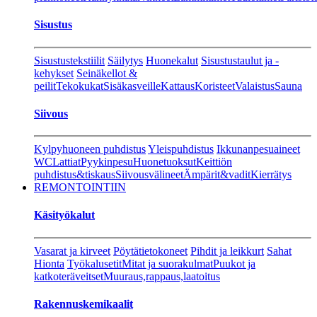
Sisustus
Sisustustekstiilit
Säilytys
Huonekalut
Sisustustaulut ja -
kehykset
Seinäkellot &
peilit
Tekokukat
Sisäkasveille
Kattaus
Koristeet
Valaistus
Sauna
Siivous
Kylpyhuoneen puhdistus
Yleispuhdistus
Ikkunanpesuaineet
WC
Lattiat
Pyykinpesu
Huonetuoksut
Keittiön
puhdistus&tiskaus
Siivousvälineet
Ämpärit&vadit
Kierrätys
REMONTOINTIIN
Käsityökalut
Vasarat ja kirveet
Pöytätietokoneet
Pihdit ja leikkurt
Sahat
Hionta
Työkalusetit
Mitat ja suorakulmat
Puukot ja
katkoteräveitset
Muuraus,rappaus,laatoitus
Rakennuskemikaalit