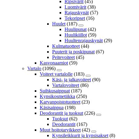
Ripsivärit
(45)
Luomivärit
(38)
Rajauskynät
(57)
Tekoripset
(16)
Huulet
(187)
Huulipunat
(42)
Huulikiillot
(59)
Huultenrajauskynät
(29)
Kulmatuotteet
(44)
Puuterit ja poskipunat
(67)
Peitevoiteet
(45)
Kasvonaamiot
(59)
Vartalo
(1096)
Voiteet vartalolle
(183)
Käsi- ja jalkavoiteet
(90)
Vartalovoiteet
(86)
Suihkusaippuat
(187)
Kynsikosmetiikka
(250)
Karvanpoistotuotteet
(23)
Käsisaippua
(198)
Deodorantit ja tuoksut
(226)
Tuoksut
(62)
Deodorantit
(167)
Muut hoitotarvikkeet
(42)
Kynsileikkurit ja kynsisakset
(8)