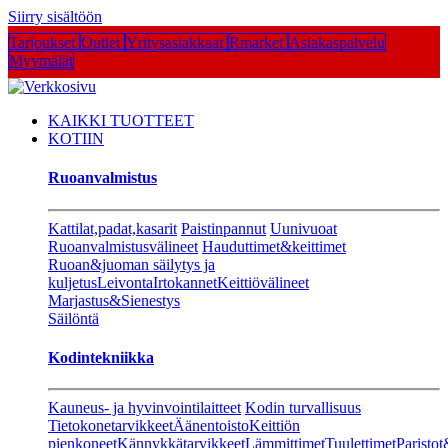
Siirry sisältöön
Tarjoukset
Outlet
Yritysasiakkaat
Rmarket
Asiakaspalvelu
Myymälät
KAIKKI TUOTTEET
KOTIIN
Ruoanvalmistus
Kattilat,padat,kasarit
Paistinpannut
Uunivuoat
Ruoanvalmistusvälineet
Hauduttimet&keittimet
Ruoan&juoman säilytys ja
kuljetus
Leivonta
Irtokannet
Keittiövälineet
Marjastus&Sienestys
Säilöntä
Kodintekniikka
Kauneus- ja hyvinvointilaitteet
Kodin turvallisuus
Tietokonetarvikkeet
Äänentoisto
Keittiön
pienkoneet
Kännykkätarvikkeet
Lämmittimet
Tuulettimet
Paristot