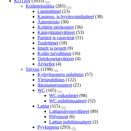
KOTIIN
(3935)
Kodintekniikka
(285)
Lämmittimet
(23)
Kauneus- ja hyvinvointilaitteet
(38)
Äänentoisto
(30)
Keittiön pienkoneet
(36)
Kännykkätarvikkeet
(53)
Paristot ja varavirrat
(31)
Tuulettimet
(18)
Imurit ja pesurit
(9)
Kodin turvallisuus
(16)
Tietokonetarvikkeet
(4)
Älykellot
(4)
Siivous
(1198)
Kylpyhuoneen puhdistus
(57)
Yleispuhdistus
(122)
Ikkunanpesuaineet
(21)
WC
(165)
WC-raikastimet
(98)
WC-puhdistusaineet
(52)
Lattiat
(115)
Lattiansiivousvälineet
(89)
Pölypussit
(6)
Lattian puhdistusaineet
(2)
Pyykinpesu
(293)