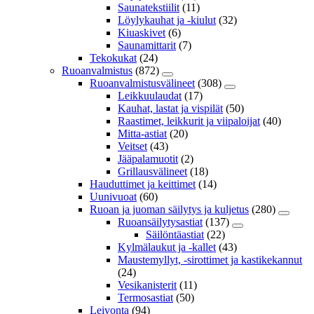
Saunatekstiilit
(11)
Löylykauhat ja -kiulut
(32)
Kiuaskivet
(6)
Saunamittarit
(7)
Tekokukat
(24)
Ruoanvalmistus
(872)
Ruoanvalmistusvälineet
(308)
Leikkuulaudat
(17)
Kauhat, lastat ja vispilät
(50)
Raastimet, leikkurit ja viipaloijat
(40)
Mitta-astiat
(20)
Veitset
(43)
Jääpalamuotit
(2)
Grillausvälineet
(18)
Hauduttimet ja keittimet
(14)
Uunivuoat
(60)
Ruoan ja juoman säilytys ja kuljetus
(280)
Ruoansäilytysastiat
(137)
Säilöntäastiat
(22)
Kylmälaukut ja -kallet
(43)
Maustemyllyt, -sirottimet ja kastikekannut
(24)
Vesikanisterit
(11)
Termosastiat
(50)
Leivonta
(94)