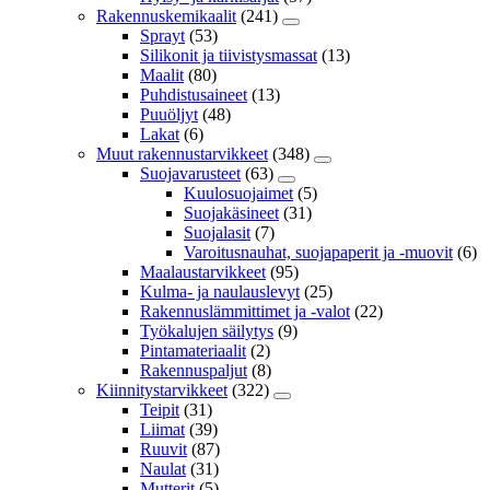
Rakennuskemikaalit
(241)
Sprayt
(53)
Silikonit ja tiivistysmassat
(13)
Maalit
(80)
Puhdistusaineet
(13)
Puuöljyt
(48)
Lakat
(6)
Muut rakennustarvikkeet
(348)
Suojavarusteet
(63)
Kuulosuojaimet
(5)
Suojakäsineet
(31)
Suojalasit
(7)
Varoitusnauhat, suojapaperit ja -muovit
(6)
Maalaustarvikkeet
(95)
Kulma- ja naulauslevyt
(25)
Rakennuslämmittimet ja -valot
(22)
Työkalujen säilytys
(9)
Pintamateriaalit
(2)
Rakennuspaljut
(8)
Kiinnitystarvikkeet
(322)
Teipit
(31)
Liimat
(39)
Ruuvit
(87)
Naulat
(31)
Mutterit
(5)