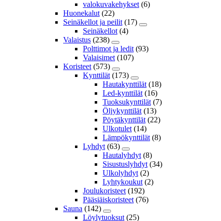
valokuvakehykset
(6)
Huonekalut
(22)
Seinäkellot ja peilit
(17)
Seinäkellot
(4)
Valaistus
(238)
Polttimot ja ledit
(93)
Valaisimet
(107)
Koristeet
(573)
Kynttilät
(173)
Hautakynttilät
(18)
Led-kynttilät
(16)
Tuoksukynttilät
(7)
Öljykynttilät
(13)
Pöytäkynttilät
(22)
Ulkotulet
(14)
Lämpökynttilät
(8)
Lyhdyt
(63)
Hautalyhdyt
(8)
Sisustuslyhdyt
(34)
Ulkolyhdyt
(2)
Lyhtykoukut
(2)
Joulukoristeet
(192)
Pääsiäiskoristeet
(76)
Sauna
(142)
Löylytuoksut
(25)