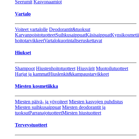
Seerumit
Kasvonaamiot
Vartalo
Voiteet vartalolle
Deodorantit&tuoksut
Karvanpoistotuotteet
Suihkusaippuat
Käsisaippuat
Kynsikosmeti
hoitotarvikkeet
Vartalokuorinta
Itseruskettavat
Hiukset
Shampoot
Hiustenhoitotuotteet
Hiusvärit
Muotoilutuotteet
Harjat ja kammat
Hiuslenkit&kampaustarvikkeet
Miesten kosmetiikka
Miesten päivä- ja yövoiteet
Miesten kasvojen puhdistus
Miesten suihkusaippuat
Miesten deodorantit ja
tuoksut
Parranajotuotteet
Miesten hiustuotteet
Terveystuotteet