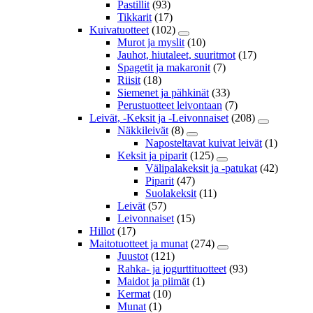
Pastillit
(93)
Tikkarit
(17)
Kuivatuotteet
(102)
Murot ja myslit
(10)
Jauhot, hiutaleet, suuritmot
(17)
Spagetit ja makaronit
(7)
Riisit
(18)
Siemenet ja pähkinät
(33)
Perustuotteet leivontaan
(7)
Leivät, -Keksit ja -Leivonnaiset
(208)
Näkkileivät
(8)
Naposteltavat kuivat leivät
(1)
Keksit ja piparit
(125)
Välipalakeksit ja -patukat
(42)
Piparit
(47)
Suolakeksit
(11)
Leivät
(57)
Leivonnaiset
(15)
Hillot
(17)
Maitotuotteet ja munat
(274)
Juustot
(121)
Rahka- ja jogurttituotteet
(93)
Maidot ja piimät
(1)
Kermat
(10)
Munat
(1)