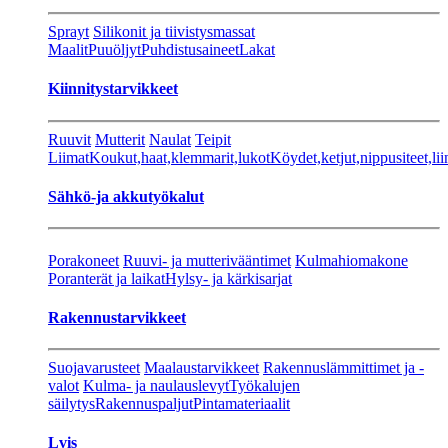
Sprayt
Silikonit ja tiivistysmassat
Maalit
Puuöljyt
Puhdistusaineet
Lakat
Kiinnitystarvikkeet
Ruuvit
Mutterit
Naulat
Teipit
Liimat
Koukut,haat,klemmarit,lukot
Köydet,ketjut,nippusiteet,lii
Sähkö-ja akkutyökalut
Porakoneet
Ruuvi- ja mutterivääntimet
Kulmahiomakone
Poranterät ja laikat
Hylsy- ja kärkisarjat
Rakennustarvikkeet
Suojavarusteet
Maalaustarvikkeet
Rakennuslämmittimet ja -
valot
Kulma- ja naulauslevyt
Työkalujen
säilytys
Rakennuspaljut
Pintamateriaalit
Lvis