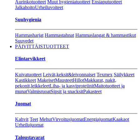
Aurinkotuotteet
Muut hygieniatuotteet
Ensiaputuotteet
Jalkahoito
Urheiluvoiteet
Suuhygienia
Hammasharjat
Hammastahnat
Hammaslangat & hammastikut
Suuvedet
PÄIVITTÄISTUOTTEET
Elintarvikkeet
Kuivatuotteet
Leivät,keksit&leivonnaiset
Texmex
Säilykkeet
Kastikkeet
Makeiset
Mausteet
Hillot
Makkarat, nakit,
pekonit,leikkeleet
Liha- ja kasviproteiinit
Maitotuotteet ja
munat
Valmisruoat
Sipsit ja snacksit
Pakasteet
Juomat
Kahvit
Teet
Mehut
Virvoitusjuomat
Energiajuomat
Kaakaot
Urheilujuomat
Taloustavarat