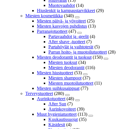
Hiusvahat
(15)
Muotovaahdot
(14)
Hiuslenkit ja kampaustarvikkeet
(29)
Miesten kosmetiikka
(340)
Miesten päivä- ja yövoiteet
(25)
Miesten kasvojen puhdistus
(13)
Parranajotuotteet
(47)
Partavaahdot ja -geelit
(4)
After shave -tuotteet
(7)
Partahöylät ja vaihtoterät
(5)
Parran hoito- ja muotoilutuotteet
(28)
Miesten deodorantit ja tuoksut
(150)
Miesten tuoksut
(34)
Miesten deodorantit
(116)
Miesten hiustuotteet
(53)
Miesten shampoot
(37)
Miesten muotoilutuotteet
(11)
Miesten suihkusaippuat
(77)
Terveystuotteet
(280)
Aurinkotuotteet
(48)
After Sun
(7)
Aurinkovoiteet
(39)
Muut hygieniatuotteet
(113)
Kuukautissuojat
(35)
Käsidesit
(4)