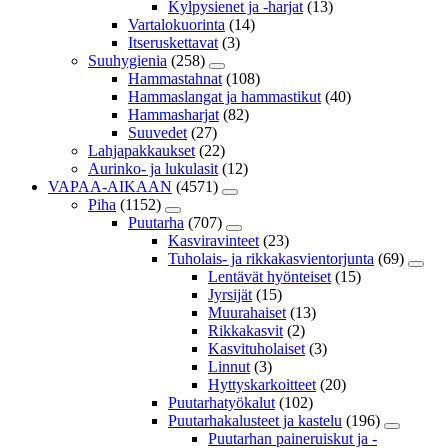
Kylpysienet ja -harjat
(13)
Vartalokuorinta
(14)
Itseruskettavat
(3)
Suuhygienia
(258)
Hammastahnat
(108)
Hammaslangat ja hammastikut
(40)
Hammasharjat
(82)
Suuvedet
(27)
Lahjapakkaukset
(22)
Aurinko- ja lukulasit
(12)
VAPAA-AIKAAN
(4571)
Piha
(1152)
Puutarha
(707)
Kasviravinteet
(23)
Tuholais- ja rikkakasvientorjunta
(69)
Lentävät hyönteiset
(15)
Jyrsijät
(15)
Muurahaiset
(13)
Rikkakasvit
(2)
Kasvituholaiset
(3)
Linnut
(3)
Hyttyskarkoitteet
(20)
Puutarhatyökalut
(102)
Puutarhakalusteet ja kastelu
(196)
Puutarhan paineruiskut ja -