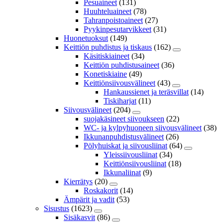
Pesuaineet
(131)
Huuhteluaineet
(78)
Tahranpoistoaineet
(27)
Pyykinpesutarvikkeet
(31)
Huonetuoksut
(149)
Keittiön puhdistus ja tiskaus
(162)
Käsitiskiaineet
(34)
Keittiön puhdistusaineet
(36)
Konetiskiaine
(49)
Keittiönsiivousvälineet
(43)
Hankaussienet ja teräsvillat
(14)
Tiskiharjat
(11)
Siivousvälineet
(204)
suojakäsineet siivoukseen
(22)
WC- ja kylpyhuoneen siivousvälineet
(38)
Ikkunanpuhdistusvälineet
(26)
Pölyhuiskat ja siivousliinat
(64)
Yleissiivousliinat
(34)
Keittiönsiivousliinat
(18)
Ikkunaliinat
(9)
Kierrätys
(20)
Roskakorit
(14)
Ämpärit ja vadit
(53)
Sisustus
(1623)
Sisäkasvit
(86)