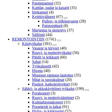
Paistinpannut
(32)
Kattilat, padat ja kasarit
(35)
Irtokannet
(4)
Keittiövälineet
(67)
Pullon- ja tölkinavaajat
(28)
Paistomittarit
(8)
Marjastus ja sienestys
(37)
Säilöntä
(44)
REMONTOINTIIN
(1741)
Käsityökalut
(391)
Vasarat ja kirveet
(40)
Ruuvi- ja mutterityökalut
(56)
Pihdit ja leikkurit
(60)
Sahat
(14)
Työkalusetit
(42)
Hionta
(40)
Muuraus,rappaus,laatoitus
(35)
Mitat ja suorakulmat
(20)
Puukot, katkoteräveitset
(14)
Sähkö- ja akkukäyttöiset työkalut
(199)
Porakoneet
(3)
Ruuvi- ja mutterivääntimet
(2)
Kulmahiomakoneet
(11)
Poranterät ja laikat
(91)
Hylsy- ja kärkisarjat
(57)