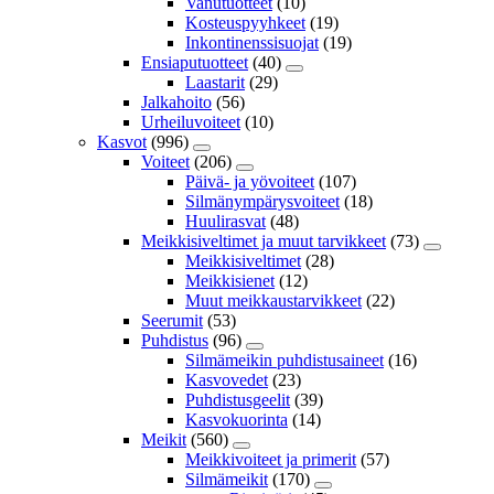
Vanutuotteet
(10)
Kosteuspyyhkeet
(19)
Inkontinenssisuojat
(19)
Ensiaputuotteet
(40)
Laastarit
(29)
Jalkahoito
(56)
Urheiluvoiteet
(10)
Kasvot
(996)
Voiteet
(206)
Päivä- ja yövoiteet
(107)
Silmänympärysvoiteet
(18)
Huulirasvat
(48)
Meikkisiveltimet ja muut tarvikkeet
(73)
Meikkisiveltimet
(28)
Meikkisienet
(12)
Muut meikkaustarvikkeet
(22)
Seerumit
(53)
Puhdistus
(96)
Silmämeikin puhdistusaineet
(16)
Kasvovedet
(23)
Puhdistusgeelit
(39)
Kasvokuorinta
(14)
Meikit
(560)
Meikkivoiteet ja primerit
(57)
Silmämeikit
(170)