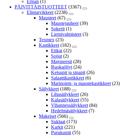
Erisan
(1)
PÄIVITTÄISTUOTTEET
(3367)
Elintarvikkeet
(2238)
Mausteet
(67)
Maustejauheet
(39)
Sokerit
(1)
Liemivalmisteet
(3)
Texmex
(23)
Kastikkeet
(182)
Etikat
(22)
Soijat
(2)
Majoneesit
(28)
Ruokaöljyt
(24)
Ketsupit ja sinapit
(26)
Salaattikastikkeet
(6)
Marinointi- ja maustekastikkeet
(23)
Säilykkeet
(188)
Lihasäilykkeet
(26)
Kalasäilykkeet
(55)
Vihannessäilykkeet
(84)
Hedelmäsäilykkeet
(7)
Makeiset
(566)
Suklaat
(173)
Karkit
(221)
Purukumit
(55)