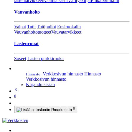
lastentarvikkeet
Naamiaisasut
Värityskirjat
Pulkat&liukurit
Vauvanhoito
Vaipat
Tutit
Tuttipullot
Ensiruokailu
Vauvanhoitotuotteet
Vauvatarvikkeet
Lastenruoat
Soseet
Lasten purkkiruoka
Verkkosivun hinnasto
Hinnasto
Hinnasto:
Verkkosivun hinnasto
Kirjaudu sisään
0
0
0