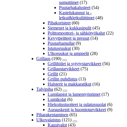
sumuttimet
(17)
Puutarhakalusteet
(54)
Kastelukannut ja -
letkut&letkuliittimet
(48)
Pihakoristeet
(60)
Siemenet ja kukkasipulit
(45)
Polttomoottori- ja sähkötyökalut
(22)
Kevytpeitteet ja pressut
(14)
Puutarhamullat
(9)
Istutusruukut
(30)
Ulkoruukut ja amppelit
(28)
Grillaus
(190)
Grillihiilet ja sytytystarvikkeet
(56)
Grillaustarvikkeet
(75)
Grillit
(21)
Grillin puhdistus
(13)
Halsterit ja makkaratikut
(16)
Talvipiha
(62)
Lumilapiot ja lumentyöntimet
(17)
Lumikolat
(6)
Hiekoitustuotteet ja sulatussuolat
(6)
Aurauskepit ja huomiotarvikkeet
(9)
Piharakentaminen
(65)
Ulkovalaistus
(121)
Kausivalot
(43)