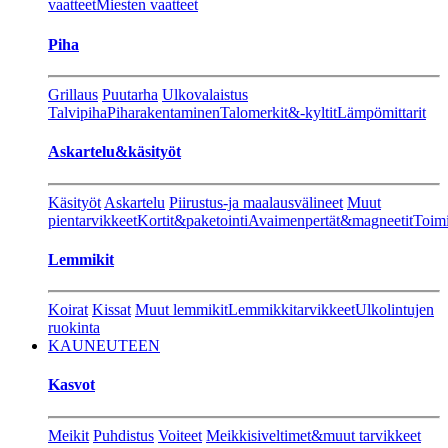
vaatteet
Miesten vaatteet
Piha
Grillaus
Puutarha
Ulkovalaistus
Talvipiha
Piharakentaminen
Talomerkit&-kyltit
Lämpömittarit
Askartelu&käsityöt
Käsityöt
Askartelu
Piirustus-ja maalausvälineet
Muut
pientarvikkeet
Kortit&paketointi
Avaimenpertät&magneetit
Toimi
Lemmikit
Koirat
Kissat
Muut lemmikit
Lemmikkitarvikkeet
Ulkolintujen
ruokinta
KAUNEUTEEN
Kasvot
Meikit
Puhdistus
Voiteet
Meikkisiveltimet&muut tarvikkeet