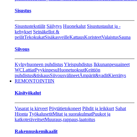
Sisustus
Sisustustekstiilit
Säilytys
Huonekalut
Sisustustaulut ja -
kehykset
Seinäkellot &
peilit
Tekokukat
Sisäkasveille
Kattaus
Koristeet
Valaistus
Sauna
Siivous
Kylpyhuoneen puhdistus
Yleispuhdistus
Ikkunanpesuaineet
WC
Lattiat
Pyykinpesu
Huonetuoksut
Keittiön
puhdistus&tiskaus
Siivousvälineet
Ämpärit&vadit
Kierrätys
REMONTOINTIIN
Käsityökalut
Vasarat ja kirveet
Pöytätietokoneet
Pihdit ja leikkurt
Sahat
Hionta
Työkalusetit
Mitat ja suorakulmat
Puukot ja
katkoteräveitset
Muuraus,rappaus,laatoitus
Rakennuskemikaalit