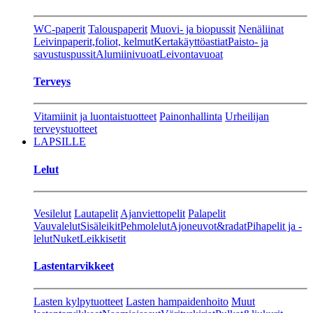
WC-paperit
Talouspaperit
Muovi- ja biopussit
Nenäliinat
Leivinpaperit,foliot, kelmut
Kertakäyttöastiat
Paisto- ja
savustuspussit
Alumiinivuoat
Leivontavuoat
Terveys
Vitamiinit ja luontaistuotteet
Painonhallinta
Urheilijan
terveystuotteet
LAPSILLE
Lelut
Vesilelut
Lautapelit
Ajanviettopelit
Palapelit
Vauvalelut
Sisäleikit
Pehmolelut
Ajoneuvot&radat
Pihapelit ja -
lelut
Nuket
Leikkisetit
Lastentarvikkeet
Lasten kylpytuotteet
Lasten hampaidenhoito
Muut