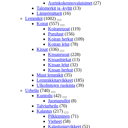
Aurinkokennovalaisimet
(27)
Talomerkit ja -kyltit
(13)
Lämpömittarit
(16)
Lemmikit
(1002)
Koirat
(557)
Koiranruoat
(119)
Puruluut
(156)
Koiran herkut
(109)
Koiran lelut
(78)
Kissat
(336)
Kissanruoat
(228)
Kissanhiekat
(13)
Kissan lelut
(32)
Kissan herkut
(33)
Muut lemmikit
(35)
Lemmikkitarvikkeet
(185)
Ulkolintujen ruokinta
(39)
Urheilu
(740)
Kuntoilu
(42)
Juomapullot
(8)
Talviurheilu
(70)
Kalastus
(217)
Pilkkiminen
(71)
Vieheet
(58)
Kalastustarvikkeet
(51)