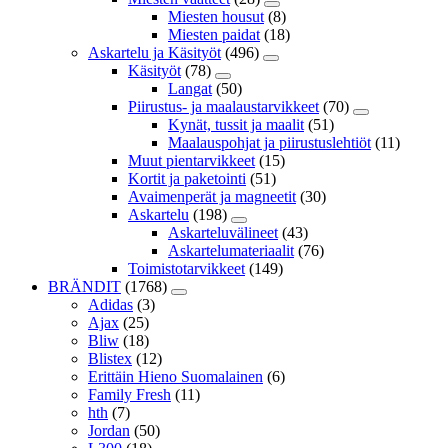
Miesten housut
(8)
Miesten paidat
(18)
Askartelu ja Käsityöt
(496)
Käsityöt
(78)
Langat
(50)
Piirustus- ja maalaustarvikkeet
(70)
Kynät, tussit ja maalit
(51)
Maalauspohjat ja piirustuslehtiöt
(11)
Muut pientarvikkeet
(15)
Kortit ja paketointi
(51)
Avaimenperät ja magneetit
(30)
Askartelu
(198)
Askarteluvälineet
(43)
Askartelumateriaalit
(76)
Toimistotarvikkeet
(149)
BRÄNDIT
(1768)
Adidas
(3)
Ajax
(25)
Bliw
(18)
Blistex
(12)
Erittäin Hieno Suomalainen
(6)
Family Fresh
(11)
hth
(7)
Jordan
(50)