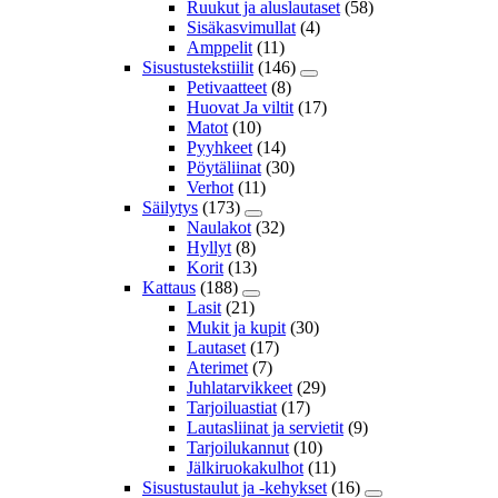
Ruukut ja aluslautaset
(58)
Sisäkasvimullat
(4)
Amppelit
(11)
Sisustustekstiilit
(146)
Petivaatteet
(8)
Huovat Ja viltit
(17)
Matot
(10)
Pyyhkeet
(14)
Pöytäliinat
(30)
Verhot
(11)
Säilytys
(173)
Naulakot
(32)
Hyllyt
(8)
Korit
(13)
Kattaus
(188)
Lasit
(21)
Mukit ja kupit
(30)
Lautaset
(17)
Aterimet
(7)
Juhlatarvikkeet
(29)
Tarjoiluastiat
(17)
Lautasliinat ja servietit
(9)
Tarjoilukannut
(10)
Jälkiruokakulhot
(11)
Sisustustaulut ja -kehykset
(16)