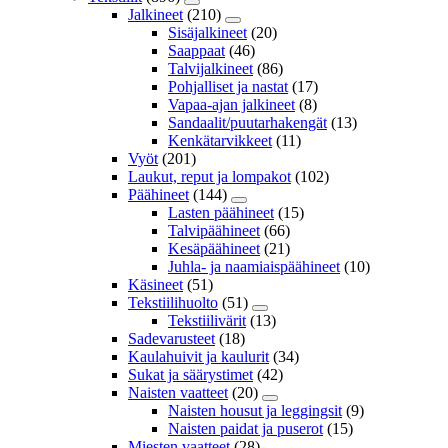
Jalkineet
(210)
Sisäjalkineet
(20)
Saappaat
(46)
Talvijalkineet
(86)
Pohjalliset ja nastat
(17)
Vapaa-ajan jalkineet
(8)
Sandaalit/puutarhakengät
(13)
Kenkätarvikkeet
(11)
Vyöt
(201)
Laukut, reput ja lompakot
(102)
Päähineet
(144)
Lasten päähineet
(15)
Talvipäähineet
(66)
Kesäpäähineet
(21)
Juhla- ja naamiaispäähineet
(10)
Käsineet
(51)
Tekstiilihuolto
(51)
Tekstiilivärit
(13)
Sadevarusteet
(18)
Kaulahuivit ja kaulurit
(34)
Sukat ja säärystimet
(42)
Naisten vaatteet
(20)
Naisten housut ja leggingsit
(9)
Naisten paidat ja puserot
(15)
Miesten vaatteet
(28)