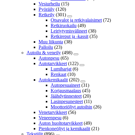
Vesiurheilu
(15)
Pyöräily
(120)
Retkeily
(301)
Otsavalot ja retkivalaisimet
(72)
Retkiruokailu
(49)
Leiriytymisvälineet
(38)
Retkireput ja -kassit
(35)
Muu liikunta
(38)
Palloilu
(23)
Autoilu & veneily
(498)
Autonpesu
(65)
Autotarvikkeet
(122)
Lumiharjat
(6)
Renkaat
(10)
Autokemikaalit
(202)
Autopesuaineet
(31)
Korjausmaalaus
(45)
Jäähdytinnesteet
(20)
Lasinpesunesteet
(11)
Moottoriöljyt autoihin
(26)
Venetarvikkeet
(56)
Veneenpesu
(6)
Auton huoltotarvikkeet
(49)
Pienkoneöljyt ja kemikaalit
(21)
Tekstiilit
(896)