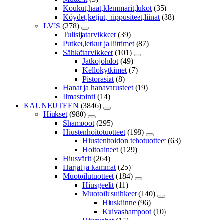
Koukut,haat,klemmarit,lukot
(35)
Köydet,ketjut, nippusiteet,liinat
(88)
LVIS
(278)
Tulisijatarvikkeet
(39)
Putket,letkut ja liittimet
(87)
Sähkötarvikkeet
(101)
Jatkojohdot
(49)
Kellokytkimet
(7)
Pistorasiat
(8)
Hanat ja hanavarusteet
(19)
Ilmastointi
(14)
KAUNEUTEEN
(3846)
Hiukset
(980)
Shampoot
(295)
Hiustenhoitotuotteet
(198)
Hiustenhoidon tehotuotteet
(63)
Hoitoaineet
(129)
Hiusvärit
(264)
Harjat ja kammat
(25)
Muotoilutuotteet
(184)
Hiusgeelit
(11)
Muotoilusuihkeet
(140)
Hiuskiinne
(96)
Kuivashampoot
(10)