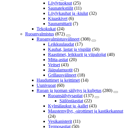
Löylytuoksut
(25)
Saunatekstiilit
(11)
Löylykauhat ja -kiulut
(32)
Kiuaskivet
(6)
Saunamittarit
(7)
Tekokukat
(24)
Ruoanvalmistus
(872)
Ruoanvalmistusvälineet
(308)
Leikkuulaudat
(17)
Kauhat, lastat ja vispilät
(50)
Raastimet, leikkurit ja viipaloijat
(40)
Mitta-astiat
(20)
Veitset
(43)
Jääpalamuotit
(2)
Grillausvälineet
(18)
Hauduttimet ja keittimet
(14)
Uunivuoat
(60)
Ruoan ja juoman säilytys ja kuljetus
(280)
Ruoansäilytysastiat
(137)
Säilöntäastiat
(22)
Kylmälaukut ja -kallet
(43)
Maustemyllyt, -sirottimet ja kastikekannut
(24)
Vesikanisterit
(11)
Termosastiat
(50)