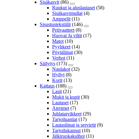
Sisäkasvit
(86)
Ruukut ja aluslautaset
(58)
Sisäkasvimullat
(4)
Amppelit
(11)
Sisustustekstiilit
(146)
Petivaatteet
(8)
Huovat Ja viltit
(17)
Matot
(10)
Pyyhkeet
(14)
Pöytäliinat
(30)
Verhot
(11)
Säilytys
(173)
Naulakot
(32)
Hyllyt
(8)
Korit
(13)
Kattaus
(188)
Lasit
(21)
Mukit ja kupit
(30)
Lautaset
(17)
Aterimet
(7)
Juhlatarvikkeet
(29)
Tarjoiluastiat
(17)
Lautasliinat ja servietit
(9)
Tarjoilukannut
(10)
Jälkiruokakulhot
(11)