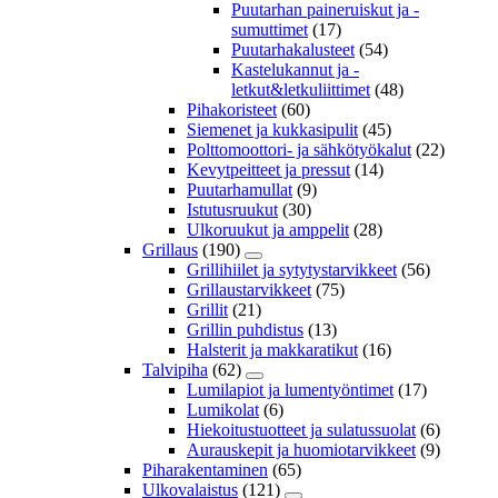
Puutarhan paineruiskut ja -
sumuttimet
(17)
Puutarhakalusteet
(54)
Kastelukannut ja -
letkut&letkuliittimet
(48)
Pihakoristeet
(60)
Siemenet ja kukkasipulit
(45)
Polttomoottori- ja sähkötyökalut
(22)
Kevytpeitteet ja pressut
(14)
Puutarhamullat
(9)
Istutusruukut
(30)
Ulkoruukut ja amppelit
(28)
Grillaus
(190)
Grillihiilet ja sytytystarvikkeet
(56)
Grillaustarvikkeet
(75)
Grillit
(21)
Grillin puhdistus
(13)
Halsterit ja makkaratikut
(16)
Talvipiha
(62)
Lumilapiot ja lumentyöntimet
(17)
Lumikolat
(6)
Hiekoitustuotteet ja sulatussuolat
(6)
Aurauskepit ja huomiotarvikkeet
(9)
Piharakentaminen
(65)
Ulkovalaistus
(121)