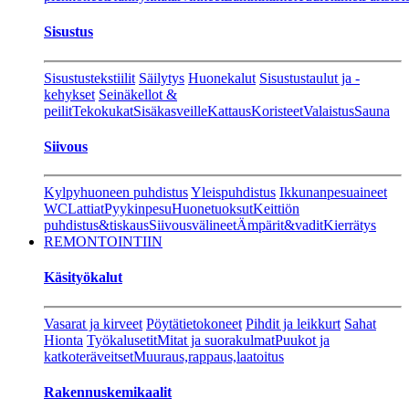
Sisustus
Sisustustekstiilit
Säilytys
Huonekalut
Sisustustaulut ja -
kehykset
Seinäkellot &
peilit
Tekokukat
Sisäkasveille
Kattaus
Koristeet
Valaistus
Sauna
Siivous
Kylpyhuoneen puhdistus
Yleispuhdistus
Ikkunanpesuaineet
WC
Lattiat
Pyykinpesu
Huonetuoksut
Keittiön
puhdistus&tiskaus
Siivousvälineet
Ämpärit&vadit
Kierrätys
REMONTOINTIIN
Käsityökalut
Vasarat ja kirveet
Pöytätietokoneet
Pihdit ja leikkurt
Sahat
Hionta
Työkalusetit
Mitat ja suorakulmat
Puukot ja
katkoteräveitset
Muuraus,rappaus,laatoitus
Rakennuskemikaalit