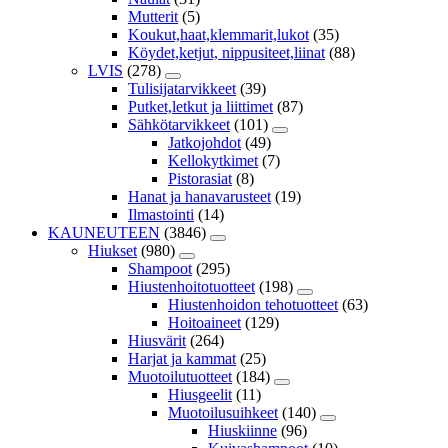
Mutterit
(5)
Koukut,haat,klemmarit,lukot
(35)
Köydet,ketjut, nippusiteet,liinat
(88)
LVIS
(278)
Tulisijatarvikkeet
(39)
Putket,letkut ja liittimet
(87)
Sähkötarvikkeet
(101)
Jatkojohdot
(49)
Kellokytkimet
(7)
Pistorasiat
(8)
Hanat ja hanavarusteet
(19)
Ilmastointi
(14)
KAUNEUTEEN
(3846)
Hiukset
(980)
Shampoot
(295)
Hiustenhoitotuotteet
(198)
Hiustenhoidon tehotuotteet
(63)
Hoitoaineet
(129)
Hiusvärit
(264)
Harjat ja kammat
(25)
Muotoilutuotteet
(184)
Hiusgeelit
(11)
Muotoilusuihkeet
(140)
Hiuskiinne
(96)