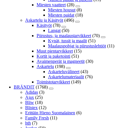
Miesten vaatteet
(28)
Miesten housut
(8)
Miesten paidat
(18)
Askartelu ja Käsityöt
(496)
Käsityöt
(78)
Langat
(50)
Piirustus- ja maalaustarvikkeet
(70)
Kynät, tussit ja maalit
(51)
Maalauspohjat ja piirustuslehtiöt
(11)
Muut pientarvikkeet
(15)
Kortit ja paketointi
(51)
Avaimenperät ja magneetit
(30)
Askartelu
(198)
Askarteluvälineet
(43)
Askartelumateriaalit
(76)
Toimistotarvikkeet
(149)
BRÄNDIT
(1768)
Adidas
(3)
Ajax
(25)
Bliw
(18)
Blistex
(12)
Erittäin Hieno Suomalainen
(6)
Family Fresh
(11)
hth
(7)