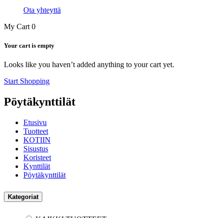
Ota yhteyttä
My Cart
0
Your cart is empty
Looks like you haven’t added anything to your cart yet.
Start Shopping
Pöytäkynttilät
Etusivu
Tuotteet
KOTIIN
Sisustus
Koristeet
Kynttilät
Pöytäkynttilät
Kategoriat