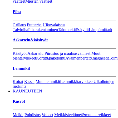
vaatteet
Miesten vaatteet
Piha
Grillaus
Puutarha
Ulkovalaistus
Talvipiha
Piharakentaminen
Talomerkit&-kyltit
Lämpömittarit
Askartelu&käsityöt
Käsityöt
Askartelu
Piirustus-ja maalausvälineet
Muut
pientarvikkeet
Kortit&paketointi
Avaimenpertät&magneetit
Toimi
Lemmikit
Koirat
Kissat
Muut lemmikit
Lemmikkitarvikkeet
Ulkolintujen
ruokinta
KAUNEUTEEN
Kasvot
Meikit
Puhdistus
Voiteet
Meikkisiveltimet&muut tarvikkeet