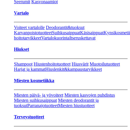
Seerumit
Kasvonaamiot
Vartalo
Voiteet vartalolle
Deodorantit&tuoksut
Karvanpoistotuotteet
Suihkusaippuat
Käsisaippuat
Kynsikosmeti
hoitotarvikkeet
Vartalokuorinta
Itseruskettavat
Hiukset
Shampoot
Hiustenhoitotuotteet
Hiusvärit
Muotoilutuotteet
Harjat ja kammat
Hiuslenkit&kampaustarvikkeet
Miesten kosmetiikka
Miesten päivä- ja yövoiteet
Miesten kasvojen puhdistus
Miesten suihkusaippuat
Miesten deodorantit ja
tuoksut
Parranajotuotteet
Miesten hiustuotteet
Terveystuotteet