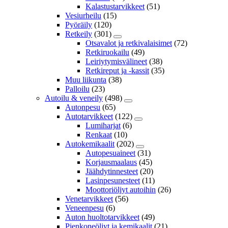
Kalastustarvikkeet
(51)
Vesiurheilu
(15)
Pyöräily
(120)
Retkeily
(301)
Otsavalot ja retkivalaisimet
(72)
Retkiruokailu
(49)
Leiriytymisvälineet
(38)
Retkireput ja -kassit
(35)
Muu liikunta
(38)
Palloilu
(23)
Autoilu & veneily
(498)
Autonpesu
(65)
Autotarvikkeet
(122)
Lumiharjat
(6)
Renkaat
(10)
Autokemikaalit
(202)
Autopesuaineet
(31)
Korjausmaalaus
(45)
Jäähdytinnesteet
(20)
Lasinpesunesteet
(11)
Moottoriöljyt autoihin
(26)
Venetarvikkeet
(56)
Veneenpesu
(6)
Auton huoltotarvikkeet
(49)
Pienkoneöljyt ja kemikaalit
(21)