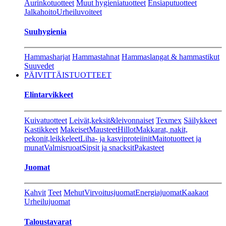
Aurinkotuotteet
Muut hygieniatuotteet
Ensiaputuotteet
Jalkahoito
Urheiluvoiteet
Suuhygienia
Hammasharjat
Hammastahnat
Hammaslangat & hammastikut
Suuvedet
PÄIVITTÄISTUOTTEET
Elintarvikkeet
Kuivatuotteet
Leivät,keksit&leivonnaiset
Texmex
Säilykkeet
Kastikkeet
Makeiset
Mausteet
Hillot
Makkarat, nakit,
pekonit,leikkeleet
Liha- ja kasviproteiinit
Maitotuotteet ja
munat
Valmisruoat
Sipsit ja snacksit
Pakasteet
Juomat
Kahvit
Teet
Mehut
Virvoitusjuomat
Energiajuomat
Kaakaot
Urheilujuomat
Taloustavarat