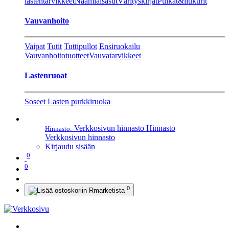
lastentarvikkeet
Naamiaisasut
Värityskirjat
Pulkat&liukurit
Vauvanhoito
Vaipat
Tutit
Tuttipullot
Ensiruokailu
Vauvanhoitotuotteet
Vauvatarvikkeet
Lastenruoat
Soseet
Lasten purkkiruoka
Verkkosivun hinnasto
Hinnasto
Hinnasto:
Verkkosivun hinnasto
Kirjaudu sisään
0
0
0