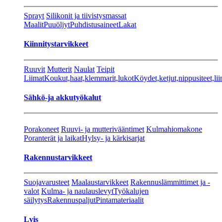
Sprayt
Silikonit ja tiivistysmassat
Maalit
Puuöljyt
Puhdistusaineet
Lakat
Kiinnitystarvikkeet
Ruuvit
Mutterit
Naulat
Teipit
Liimat
Koukut,haat,klemmarit,lukot
Köydet,ketjut,nippusiteet,lii
Sähkö-ja akkutyökalut
Porakoneet
Ruuvi- ja mutterivääntimet
Kulmahiomakone
Poranterät ja laikat
Hylsy- ja kärkisarjat
Rakennustarvikkeet
Suojavarusteet
Maalaustarvikkeet
Rakennuslämmittimet ja -
valot
Kulma- ja naulauslevyt
Työkalujen
säilytys
Rakennuspaljut
Pintamateriaalit
Lvis