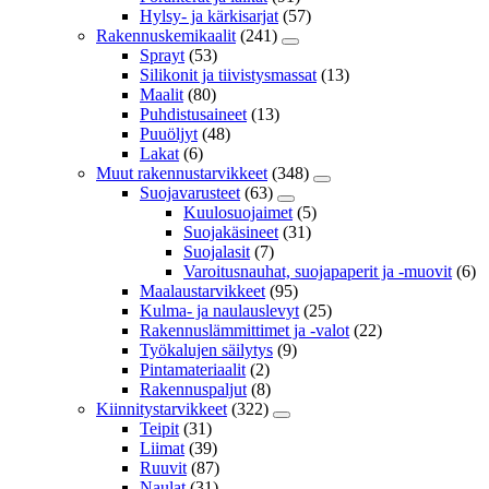
Hylsy- ja kärkisarjat
(57)
Rakennuskemikaalit
(241)
Sprayt
(53)
Silikonit ja tiivistysmassat
(13)
Maalit
(80)
Puhdistusaineet
(13)
Puuöljyt
(48)
Lakat
(6)
Muut rakennustarvikkeet
(348)
Suojavarusteet
(63)
Kuulosuojaimet
(5)
Suojakäsineet
(31)
Suojalasit
(7)
Varoitusnauhat, suojapaperit ja -muovit
(6)
Maalaustarvikkeet
(95)
Kulma- ja naulauslevyt
(25)
Rakennuslämmittimet ja -valot
(22)
Työkalujen säilytys
(9)
Pintamateriaalit
(2)
Rakennuspaljut
(8)
Kiinnitystarvikkeet
(322)
Teipit
(31)
Liimat
(39)
Ruuvit
(87)
Naulat
(31)