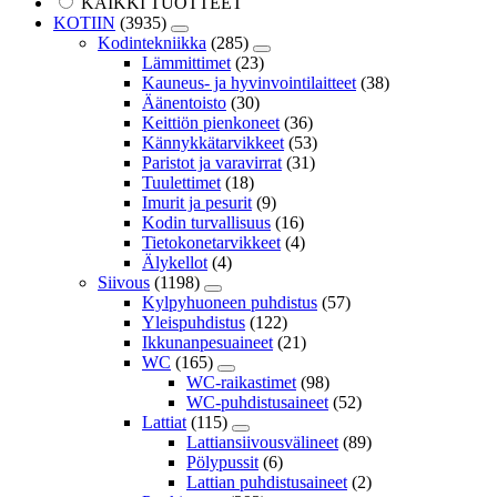
KAIKKI TUOTTEET
KOTIIN
(3935)
Kodintekniikka
(285)
Lämmittimet
(23)
Kauneus- ja hyvinvointilaitteet
(38)
Äänentoisto
(30)
Keittiön pienkoneet
(36)
Kännykkätarvikkeet
(53)
Paristot ja varavirrat
(31)
Tuulettimet
(18)
Imurit ja pesurit
(9)
Kodin turvallisuus
(16)
Tietokonetarvikkeet
(4)
Älykellot
(4)
Siivous
(1198)
Kylpyhuoneen puhdistus
(57)
Yleispuhdistus
(122)
Ikkunanpesuaineet
(21)
WC
(165)
WC-raikastimet
(98)
WC-puhdistusaineet
(52)
Lattiat
(115)
Lattiansiivousvälineet
(89)
Pölypussit
(6)
Lattian puhdistusaineet
(2)