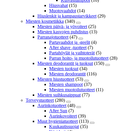
Kuivashampoot
(10)
Hiusvahat
(15)
Muotovaahdot
(14)
Hiuslenkit ja kampaustarvikkeet
(29)
Miesten kosmetiikka
(340)
Miesten päivä- ja yövoiteet
(25)
Miesten kasvojen puhdistus
(13)
Parranajotuotteet
(47)
Partavaahdot ja -geelit
(4)
After shave -tuotteet
(7)
Partahöylät ja vaihtoterät
(5)
Parran hoito- ja muotoilutuotteet
(28)
Miesten deodorantit ja tuoksut
(150)
Miesten tuoksut
(34)
Miesten deodorantit
(116)
Miesten hiustuotteet
(53)
Miesten shampoot
(37)
Miesten muotoilutuotteet
(11)
Miesten suihkusaippuat
(77)
Terveystuotteet
(280)
Aurinkotuotteet
(48)
After Sun
(7)
Aurinkovoiteet
(39)
Muut hygieniatuotteet
(113)
Kuukautissuojat
(35)