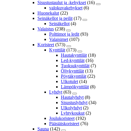
Sisustustaulut ja -kehykset
(16)
valokuvakehykset
(6)
Huonekalut
(22)
Seinäkellot ja peilit
(17)
Seinäkellot
(4)
Valaistus
(238)
Polttimot ja ledit
(93)
Valaisimet
(107)
Koristeet
(573)
Kynttilät
(173)
Hautakynttilät
(18)
Led-kynttilät
(16)
Tuoksukynttilät
(7)
Öljykynttilät
(13)
Pöytäkynttilät
(22)
Ulkotulet
(14)
Lämpökynttilät
(8)
Lyhdyt
(63)
Hautalyhdyt
(8)
Sisustuslyhdyt
(34)
Ulkolyhdyt
(2)
Lyhtykoukut
(2)
Joulukoristeet
(192)
Pääsiäiskoristeet
(76)
Sauna
(142)