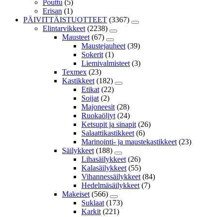
Pouttu
(5)
Erisan
(1)
PÄIVITTÄISTUOTTEET
(3367)
Elintarvikkeet
(2238)
Mausteet
(67)
Maustejauheet
(39)
Sokerit
(1)
Liemivalmisteet
(3)
Texmex
(23)
Kastikkeet
(182)
Etikat
(22)
Soijat
(2)
Majoneesit
(28)
Ruokaöljyt
(24)
Ketsupit ja sinapit
(26)
Salaattikastikkeet
(6)
Marinointi- ja maustekastikkeet
(23)
Säilykkeet
(188)
Lihasäilykkeet
(26)
Kalasäilykkeet
(55)
Vihannessäilykkeet
(84)
Hedelmäsäilykkeet
(7)
Makeiset
(566)
Suklaat
(173)
Karkit
(221)