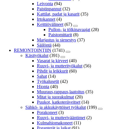
Leivonta
(94)
Paistinpannut
(32)
Kattilat, padat ja kasarit
(35)
Irtokannet
(4)
Keittiövälineet
(67)
Pullon- ja tölkinavaajat
(28)
Paistomittarit
(8)
Marjastus ja sienestys
(37)
Säilöntä
(44)
REMONTOINTIIN
(1741)
Käsityökalut
(391)
Vasarat ja kirveet
(40)
Ruuvi- ja mutterityökalut
(56)
Pihdit ja leikkurit
(60)
Sahat
(14)
Työkalusetit
(42)
Hionta
(40)
Muuraus,rappaus,laatoitus
(35)
Mitat ja suorakulmat
(20)
Puukot, katkoteräveitset
(14)
Sähkö- ja akkukäyttöiset työkalut
(199)
Porakoneet
(3)
Ruuvi- ja mutterivääntimet
(2)
Kulmahiomakoneet
(11)
Poranterät ja laikat
(91)