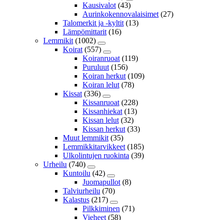
Kausivalot
(43)
Aurinkokennovalaisimet
(27)
Talomerkit ja -kyltit
(13)
Lämpömittarit
(16)
Lemmikit
(1002)
Koirat
(557)
Koiranruoat
(119)
Puruluut
(156)
Koiran herkut
(109)
Koiran lelut
(78)
Kissat
(336)
Kissanruoat
(228)
Kissanhiekat
(13)
Kissan lelut
(32)
Kissan herkut
(33)
Muut lemmikit
(35)
Lemmikkitarvikkeet
(185)
Ulkolintujen ruokinta
(39)
Urheilu
(740)
Kuntoilu
(42)
Juomapullot
(8)
Talviurheilu
(70)
Kalastus
(217)
Pilkkiminen
(71)
Vieheet
(58)