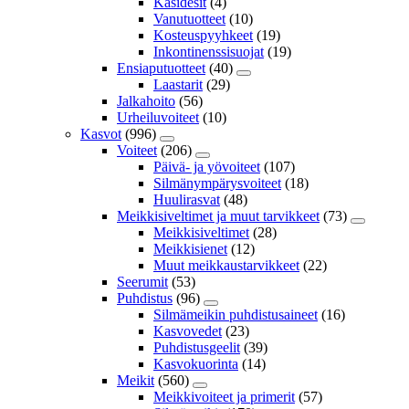
Käsidesit
(4)
Vanutuotteet
(10)
Kosteuspyyhkeet
(19)
Inkontinenssisuojat
(19)
Ensiaputuotteet
(40)
Laastarit
(29)
Jalkahoito
(56)
Urheiluvoiteet
(10)
Kasvot
(996)
Voiteet
(206)
Päivä- ja yövoiteet
(107)
Silmänympärysvoiteet
(18)
Huulirasvat
(48)
Meikkisiveltimet ja muut tarvikkeet
(73)
Meikkisiveltimet
(28)
Meikkisienet
(12)
Muut meikkaustarvikkeet
(22)
Seerumit
(53)
Puhdistus
(96)
Silmämeikin puhdistusaineet
(16)
Kasvovedet
(23)
Puhdistusgeelit
(39)
Kasvokuorinta
(14)
Meikit
(560)
Meikkivoiteet ja primerit
(57)