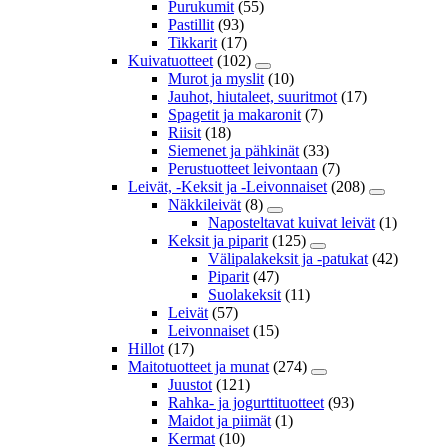
Purukumit
(55)
Pastillit
(93)
Tikkarit
(17)
Kuivatuotteet
(102)
Murot ja myslit
(10)
Jauhot, hiutaleet, suuritmot
(17)
Spagetit ja makaronit
(7)
Riisit
(18)
Siemenet ja pähkinät
(33)
Perustuotteet leivontaan
(7)
Leivät, -Keksit ja -Leivonnaiset
(208)
Näkkileivät
(8)
Naposteltavat kuivat leivät
(1)
Keksit ja piparit
(125)
Välipalakeksit ja -patukat
(42)
Piparit
(47)
Suolakeksit
(11)
Leivät
(57)
Leivonnaiset
(15)
Hillot
(17)
Maitotuotteet ja munat
(274)
Juustot
(121)
Rahka- ja jogurttituotteet
(93)
Maidot ja piimät
(1)
Kermat
(10)