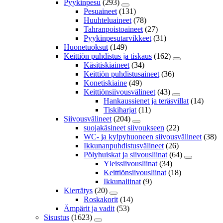
Pyykinpesu
(293)
Pesuaineet
(131)
Huuhteluaineet
(78)
Tahranpoistoaineet
(27)
Pyykinpesutarvikkeet
(31)
Huonetuoksut
(149)
Keittiön puhdistus ja tiskaus
(162)
Käsitiskiaineet
(34)
Keittiön puhdistusaineet
(36)
Konetiskiaine
(49)
Keittiönsiivousvälineet
(43)
Hankaussienet ja teräsvillat
(14)
Tiskiharjat
(11)
Siivousvälineet
(204)
suojakäsineet siivoukseen
(22)
WC- ja kylpyhuoneen siivousvälineet
(38)
Ikkunanpuhdistusvälineet
(26)
Pölyhuiskat ja siivousliinat
(64)
Yleissiivousliinat
(34)
Keittiönsiivousliinat
(18)
Ikkunaliinat
(9)
Kierrätys
(20)
Roskakorit
(14)
Ämpärit ja vadit
(53)
Sisustus
(1623)