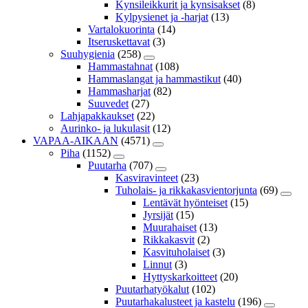
Kynsileikkurit ja kynsisakset
(8)
Kylpysienet ja -harjat
(13)
Vartalokuorinta
(14)
Itseruskettavat
(3)
Suuhygienia
(258)
Hammastahnat
(108)
Hammaslangat ja hammastikut
(40)
Hammasharjat
(82)
Suuvedet
(27)
Lahjapakkaukset
(22)
Aurinko- ja lukulasit
(12)
VAPAA-AIKAAN
(4571)
Piha
(1152)
Puutarha
(707)
Kasviravinteet
(23)
Tuholais- ja rikkakasvientorjunta
(69)
Lentävät hyönteiset
(15)
Jyrsijät
(15)
Muurahaiset
(13)
Rikkakasvit
(2)
Kasvituholaiset
(3)
Linnut
(3)
Hyttyskarkoitteet
(20)
Puutarhatyökalut
(102)
Puutarhakalusteet ja kastelu
(196)