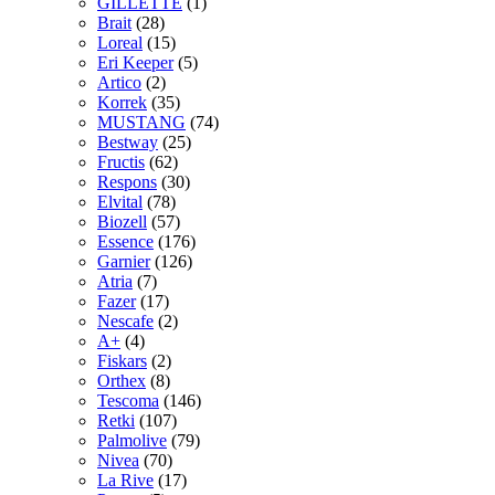
GILLETTE
(1)
Brait
(28)
Loreal
(15)
Eri Keeper
(5)
Artico
(2)
Korrek
(35)
MUSTANG
(74)
Bestway
(25)
Fructis
(62)
Respons
(30)
Elvital
(78)
Biozell
(57)
Essence
(176)
Garnier
(126)
Atria
(7)
Fazer
(17)
Nescafe
(2)
A+
(4)
Fiskars
(2)
Orthex
(8)
Tescoma
(146)
Retki
(107)
Palmolive
(79)
Nivea
(70)
La Rive
(17)