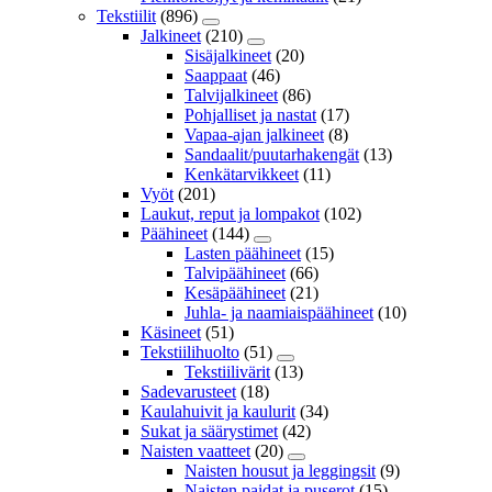
Tekstiilit
(896)
Jalkineet
(210)
Sisäjalkineet
(20)
Saappaat
(46)
Talvijalkineet
(86)
Pohjalliset ja nastat
(17)
Vapaa-ajan jalkineet
(8)
Sandaalit/puutarhakengät
(13)
Kenkätarvikkeet
(11)
Vyöt
(201)
Laukut, reput ja lompakot
(102)
Päähineet
(144)
Lasten päähineet
(15)
Talvipäähineet
(66)
Kesäpäähineet
(21)
Juhla- ja naamiaispäähineet
(10)
Käsineet
(51)
Tekstiilihuolto
(51)
Tekstiilivärit
(13)
Sadevarusteet
(18)
Kaulahuivit ja kaulurit
(34)
Sukat ja säärystimet
(42)
Naisten vaatteet
(20)
Naisten housut ja leggingsit
(9)
Naisten paidat ja puserot
(15)