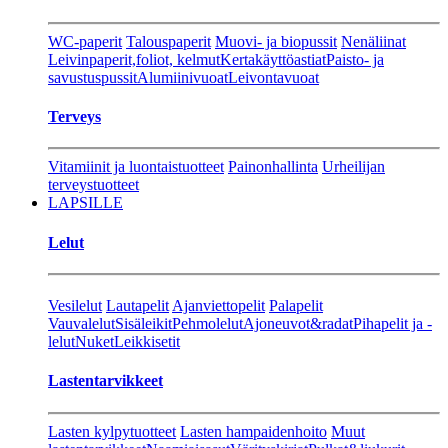
WC-paperit
Talouspaperit
Muovi- ja biopussit
Nenäliinat
Leivinpaperit,foliot, kelmut
Kertakäyttöastiat
Paisto- ja
savustuspussit
Alumiinivuoat
Leivontavuoat
Terveys
Vitamiinit ja luontaistuotteet
Painonhallinta
Urheilijan
terveystuotteet
LAPSILLE
Lelut
Vesilelut
Lautapelit
Ajanviettopelit
Palapelit
Vauvalelut
Sisäleikit
Pehmolelut
Ajoneuvot&radat
Pihapelit ja -
lelut
Nuket
Leikkisetit
Lastentarvikkeet
Lasten kylpytuotteet
Lasten hampaidenhoito
Muut