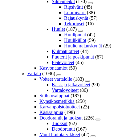
Silmämeikit
(170)
Ripsivärit
(45)
Luomivärit
(38)
Rajauskynät
(57)
Tekoripset
(16)
Huulet
(187)
Huulipunat
(42)
Huulikiillot
(59)
Huultenrajauskynät
(29)
Kulmatuotteet
(44)
Puuterit ja poskipunat
(67)
Peitevoiteet
(45)
Kasvonaamiot
(59)
Vartalo
(1096)
Voiteet vartalolle
(183)
Käsi- ja jalkavoiteet
(90)
Vartalovoiteet
(86)
Suihkusaippuat
(187)
Kynsikosmetiikka
(250)
Karvanpoistotuotteet
(23)
Käsisaippua
(198)
Deodorantit ja tuoksut
(226)
Tuoksut
(62)
Deodorantit
(167)
Muut hoitotarvikkeet
(42)