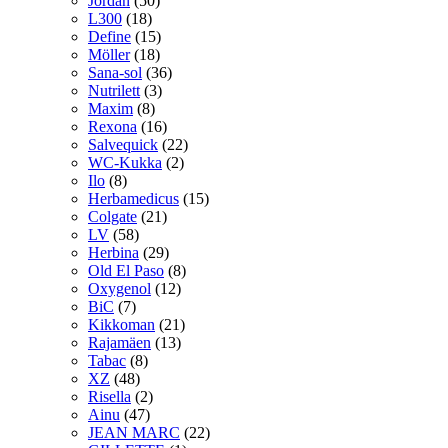
Jordan
(50)
L300
(18)
Define
(15)
Möller
(18)
Sana-sol
(36)
Nutrilett
(3)
Maxim
(8)
Rexona
(16)
Salvequick
(22)
WC-Kukka
(2)
Ilo
(8)
Herbamedicus
(15)
Colgate
(21)
LV
(58)
Herbina
(29)
Old El Paso
(8)
Oxygenol
(12)
BiC
(7)
Kikkoman
(21)
Rajamäen
(13)
Tabac
(8)
XZ
(48)
Risella
(2)
Ainu
(47)
JEAN MARC
(22)