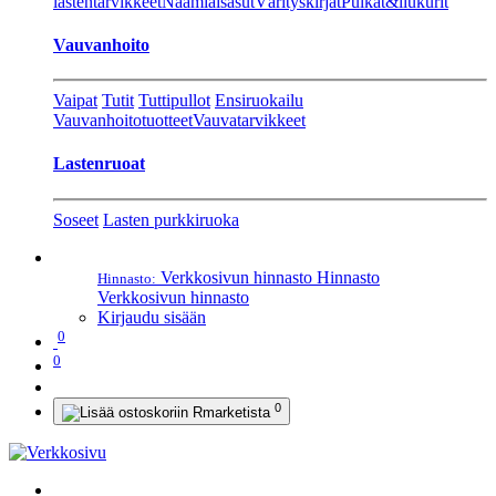
lastentarvikkeet
Naamiaisasut
Värityskirjat
Pulkat&liukurit
Vauvanhoito
Vaipat
Tutit
Tuttipullot
Ensiruokailu
Vauvanhoitotuotteet
Vauvatarvikkeet
Lastenruoat
Soseet
Lasten purkkiruoka
Verkkosivun hinnasto
Hinnasto
Hinnasto:
Verkkosivun hinnasto
Kirjaudu sisään
0
0
0