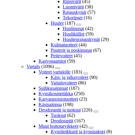
Ripsivärit
(45)
Luomivärit
(38)
Rajauskynät
(57)
Tekoripset
(16)
Huulet
(187)
Huulipunat
(42)
Huulikiillot
(59)
Huultenrajauskynät
(29)
Kulmatuotteet
(44)
Puuterit ja poskipunat
(67)
Peitevoiteet
(45)
Kasvonaamiot
(59)
Vartalo
(1096)
Voiteet vartalolle
(183)
Käsi- ja jalkavoiteet
(90)
Vartalovoiteet
(86)
Suihkusaippuat
(187)
Kynsikosmetiikka
(250)
Karvanpoistotuotteet
(23)
Käsisaippua
(198)
Deodorantit ja tuoksut
(226)
Tuoksut
(62)
Deodorantit
(167)
Muut hoitotarvikkeet
(42)
Kynsileikkurit ja kynsisakset
(8)