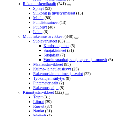
Rakennuskemikaalit
(241)
Sprayt
(53)
Silikonit ja tiivistysmassat
(13)
Maalit
(80)
Puhdistusaineet
(13)
Puuöljyt
(48)
Lakat
(6)
Muut rakennustarvikkeet
(348)
Suojavarusteet
(63)
Kuulosuojaimet
(5)
Suojakäsineet
(31)
Suojalasit
(7)
Varoitusnauhat, suojapaperit ja -muovit
(6)
Maalaustarvikkeet
(95)
Kulma- ja naulauslevyt
(25)
Rakennuslämmittimet ja -valot
(22)
Työkalujen säilytys
(9)
Pintamateriaalit
(2)
Rakennuspaljut
(8)
Kiinnitystarvikkeet
(322)
Teipit
(31)
Liimat
(39)
Ruuvit
(87)
Naulat
(31)
Mutterit
(5)