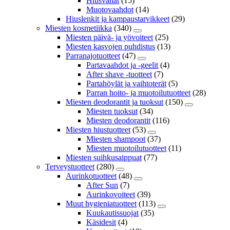
Hiusvahat
(15)
Muotovaahdot
(14)
Hiuslenkit ja kampaustarvikkeet
(29)
Miesten kosmetiikka
(340)
Miesten päivä- ja yövoiteet
(25)
Miesten kasvojen puhdistus
(13)
Parranajotuotteet
(47)
Partavaahdot ja -geelit
(4)
After shave -tuotteet
(7)
Partahöylät ja vaihtoterät
(5)
Parran hoito- ja muotoilutuotteet
(28)
Miesten deodorantit ja tuoksut
(150)
Miesten tuoksut
(34)
Miesten deodorantit
(116)
Miesten hiustuotteet
(53)
Miesten shampoot
(37)
Miesten muotoilutuotteet
(11)
Miesten suihkusaippuat
(77)
Terveystuotteet
(280)
Aurinkotuotteet
(48)
After Sun
(7)
Aurinkovoiteet
(39)
Muut hygieniatuotteet
(113)
Kuukautissuojat
(35)
Käsidesit
(4)