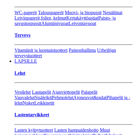
WC-paperit
Talouspaperit
Muovi- ja biopussit
Nenäliinat
Leivinpaperit,foliot, kelmut
Kertakäyttöastiat
Paisto- ja
savustuspussit
Alumiinivuoat
Leivontavuoat
Terveys
Vitamiinit ja luontaistuotteet
Painonhallinta
Urheilijan
terveystuotteet
LAPSILLE
Lelut
Vesilelut
Lautapelit
Ajanviettopelit
Palapelit
Vauvalelut
Sisäleikit
Pehmolelut
Ajoneuvot&radat
Pihapelit ja -
lelut
Nuket
Leikkisetit
Lastentarvikkeet
Lasten kylpytuotteet
Lasten hampaidenhoito
Muut