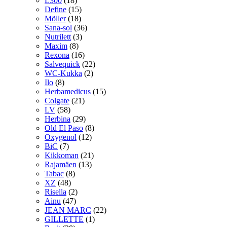
L300
(18)
Define
(15)
Möller
(18)
Sana-sol
(36)
Nutrilett
(3)
Maxim
(8)
Rexona
(16)
Salvequick
(22)
WC-Kukka
(2)
Ilo
(8)
Herbamedicus
(15)
Colgate
(21)
LV
(58)
Herbina
(29)
Old El Paso
(8)
Oxygenol
(12)
BiC
(7)
Kikkoman
(21)
Rajamäen
(13)
Tabac
(8)
XZ
(48)
Risella
(2)
Ainu
(47)
JEAN MARC
(22)
GILLETTE
(1)