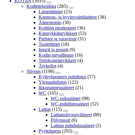
KOTIIN
(3935)
Kodintekniikka
(285)
Lämmittimet
(23)
Kauneus- ja hyvinvointilaitteet
(38)
Äänentoisto
(30)
Keittiön pienkoneet
(36)
Kännykkätarvikkeet
(53)
Paristot ja varavirrat
(31)
Tuulettimet
(18)
Imurit ja pesurit
(9)
Kodin turvallisuus
(16)
Tietokonetarvikkeet
(4)
Älykellot
(4)
Siivous
(1198)
Kylpyhuoneen puhdistus
(57)
Yleispuhdistus
(122)
Ikkunanpesuaineet
(21)
WC
(165)
WC-raikastimet
(98)
WC-puhdistusaineet
(52)
Lattiat
(115)
Lattiansiivousvälineet
(89)
Pölypussit
(6)
Lattian puhdistusaineet
(2)
Pyykinpesu
(293)