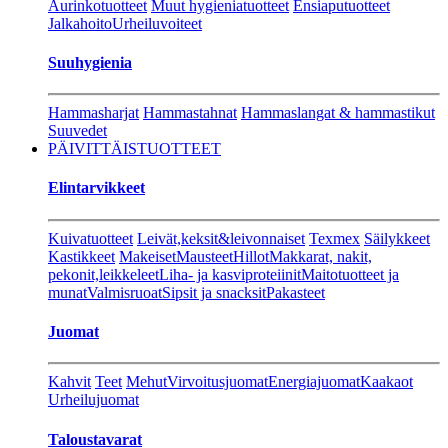
Aurinkotuotteet
Muut hygieniatuotteet
Ensiaputuotteet
Jalkahoito
Urheiluvoiteet
Suuhygienia
Hammasharjat
Hammastahnat
Hammaslangat & hammastikut
Suuvedet
PÄIVITTÄISTUOTTEET
Elintarvikkeet
Kuivatuotteet
Leivät,keksit&leivonnaiset
Texmex
Säilykkeet
Kastikkeet
Makeiset
Mausteet
Hillot
Makkarat, nakit,
pekonit,leikkeleet
Liha- ja kasviproteiinit
Maitotuotteet ja
munat
Valmisruoat
Sipsit ja snacksit
Pakasteet
Juomat
Kahvit
Teet
Mehut
Virvoitusjuomat
Energiajuomat
Kaakaot
Urheilujuomat
Taloustavarat