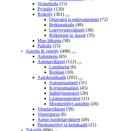
Vesiurheilu
(15)
Pyöräily
(120)
Retkeily
(301)
Otsavalot ja retkivalaisimet
(72)
Retkiruokailu
(49)
Leiriytymisvälineet
(38)
Retkireput ja -kassit
(35)
Muu liikunta
(38)
Palloilu
(23)
Autoilu & veneily
(498)
Autonpesu
(65)
Autotarvikkeet
(122)
Lumiharjat
(6)
Renkaat
(10)
Autokemikaalit
(202)
Autopesuaineet
(31)
Korjausmaalaus
(45)
Jäähdytinnesteet
(20)
Lasinpesunesteet
(11)
Moottoriöljyt autoihin
(26)
Venetarvikkeet
(56)
Veneenpesu
(6)
Auton huoltotarvikkeet
(49)
Pienkoneöljyt ja kemikaalit
(21)
Tekstiilit
(896)