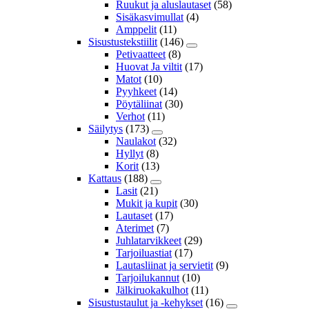
Ruukut ja aluslautaset
(58)
Sisäkasvimullat
(4)
Amppelit
(11)
Sisustustekstiilit
(146)
Petivaatteet
(8)
Huovat Ja viltit
(17)
Matot
(10)
Pyyhkeet
(14)
Pöytäliinat
(30)
Verhot
(11)
Säilytys
(173)
Naulakot
(32)
Hyllyt
(8)
Korit
(13)
Kattaus
(188)
Lasit
(21)
Mukit ja kupit
(30)
Lautaset
(17)
Aterimet
(7)
Juhlatarvikkeet
(29)
Tarjoiluastiat
(17)
Lautasliinat ja servietit
(9)
Tarjoilukannut
(10)
Jälkiruokakulhot
(11)
Sisustustaulut ja -kehykset
(16)