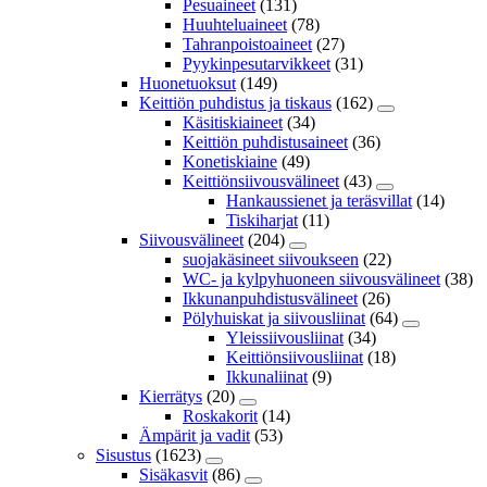
Pesuaineet
(131)
Huuhteluaineet
(78)
Tahranpoistoaineet
(27)
Pyykinpesutarvikkeet
(31)
Huonetuoksut
(149)
Keittiön puhdistus ja tiskaus
(162)
Käsitiskiaineet
(34)
Keittiön puhdistusaineet
(36)
Konetiskiaine
(49)
Keittiönsiivousvälineet
(43)
Hankaussienet ja teräsvillat
(14)
Tiskiharjat
(11)
Siivousvälineet
(204)
suojakäsineet siivoukseen
(22)
WC- ja kylpyhuoneen siivousvälineet
(38)
Ikkunanpuhdistusvälineet
(26)
Pölyhuiskat ja siivousliinat
(64)
Yleissiivousliinat
(34)
Keittiönsiivousliinat
(18)
Ikkunaliinat
(9)
Kierrätys
(20)
Roskakorit
(14)
Ämpärit ja vadit
(53)
Sisustus
(1623)
Sisäkasvit
(86)