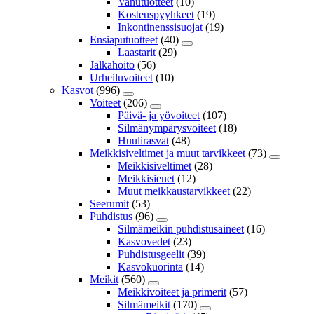
Vanutuotteet
(10)
Kosteuspyyhkeet
(19)
Inkontinenssisuojat
(19)
Ensiaputuotteet
(40)
Laastarit
(29)
Jalkahoito
(56)
Urheiluvoiteet
(10)
Kasvot
(996)
Voiteet
(206)
Päivä- ja yövoiteet
(107)
Silmänympärysvoiteet
(18)
Huulirasvat
(48)
Meikkisiveltimet ja muut tarvikkeet
(73)
Meikkisiveltimet
(28)
Meikkisienet
(12)
Muut meikkaustarvikkeet
(22)
Seerumit
(53)
Puhdistus
(96)
Silmämeikin puhdistusaineet
(16)
Kasvovedet
(23)
Puhdistusgeelit
(39)
Kasvokuorinta
(14)
Meikit
(560)
Meikkivoiteet ja primerit
(57)
Silmämeikit
(170)