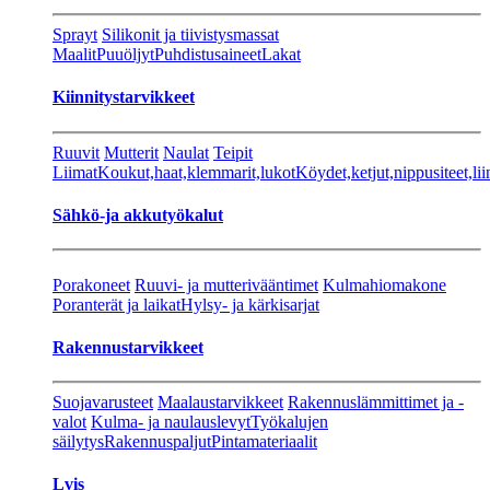
Sprayt
Silikonit ja tiivistysmassat
Maalit
Puuöljyt
Puhdistusaineet
Lakat
Kiinnitystarvikkeet
Ruuvit
Mutterit
Naulat
Teipit
Liimat
Koukut,haat,klemmarit,lukot
Köydet,ketjut,nippusiteet,lii
Sähkö-ja akkutyökalut
Porakoneet
Ruuvi- ja mutterivääntimet
Kulmahiomakone
Poranterät ja laikat
Hylsy- ja kärkisarjat
Rakennustarvikkeet
Suojavarusteet
Maalaustarvikkeet
Rakennuslämmittimet ja -
valot
Kulma- ja naulauslevyt
Työkalujen
säilytys
Rakennuspaljut
Pintamateriaalit
Lvis