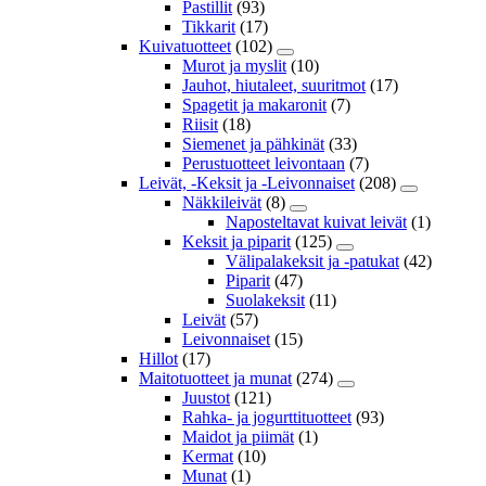
Pastillit
(93)
Tikkarit
(17)
Kuivatuotteet
(102)
Murot ja myslit
(10)
Jauhot, hiutaleet, suuritmot
(17)
Spagetit ja makaronit
(7)
Riisit
(18)
Siemenet ja pähkinät
(33)
Perustuotteet leivontaan
(7)
Leivät, -Keksit ja -Leivonnaiset
(208)
Näkkileivät
(8)
Naposteltavat kuivat leivät
(1)
Keksit ja piparit
(125)
Välipalakeksit ja -patukat
(42)
Piparit
(47)
Suolakeksit
(11)
Leivät
(57)
Leivonnaiset
(15)
Hillot
(17)
Maitotuotteet ja munat
(274)
Juustot
(121)
Rahka- ja jogurttituotteet
(93)
Maidot ja piimät
(1)
Kermat
(10)
Munat
(1)