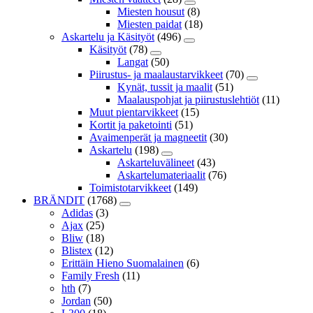
Miesten housut
(8)
Miesten paidat
(18)
Askartelu ja Käsityöt
(496)
Käsityöt
(78)
Langat
(50)
Piirustus- ja maalaustarvikkeet
(70)
Kynät, tussit ja maalit
(51)
Maalauspohjat ja piirustuslehtiöt
(11)
Muut pientarvikkeet
(15)
Kortit ja paketointi
(51)
Avaimenperät ja magneetit
(30)
Askartelu
(198)
Askarteluvälineet
(43)
Askartelumateriaalit
(76)
Toimistotarvikkeet
(149)
BRÄNDIT
(1768)
Adidas
(3)
Ajax
(25)
Bliw
(18)
Blistex
(12)
Erittäin Hieno Suomalainen
(6)
Family Fresh
(11)
hth
(7)
Jordan
(50)