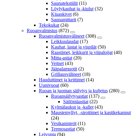
Saunatekstiilit
(11)
Löylykauhat ja -kiulut
(32)
Kiuaskivet
(6)
Saunamittarit
(7)
Tekokukat
(24)
Ruoanvalmistus
(872)
Ruoanvalmistusvälineet
(308)
Leikkuulaudat
(17)
Kauhat, lastat ja vispilät
(50)
Raastimet, leikkurit ja viipaloijat
(40)
Mitta-astiat
(20)
Veitset
(43)
Jääpalamuotit
(2)
Grillausvälineet
(18)
Hauduttimet ja keittimet
(14)
Uunivuoat
(60)
Ruoan ja juoman säilytys ja kuljetus
(280)
Ruoansäilytysastiat
(137)
Säilöntäastiat
(22)
Kylmälaukut ja -kallet
(43)
Maustemyllyt, -sirottimet ja kastikekannut
(24)
Vesikanisterit
(11)
Termosastiat
(50)
Leivonta
(94)