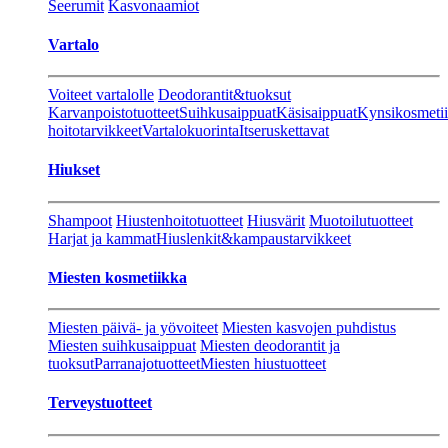
Seerumit
Kasvonaamiot
Vartalo
Voiteet vartalolle
Deodorantit&tuoksut
Karvanpoistotuotteet
Suihkusaippuat
Käsisaippuat
Kynsikosmeti
hoitotarvikkeet
Vartalokuorinta
Itseruskettavat
Hiukset
Shampoot
Hiustenhoitotuotteet
Hiusvärit
Muotoilutuotteet
Harjat ja kammat
Hiuslenkit&kampaustarvikkeet
Miesten kosmetiikka
Miesten päivä- ja yövoiteet
Miesten kasvojen puhdistus
Miesten suihkusaippuat
Miesten deodorantit ja
tuoksut
Parranajotuotteet
Miesten hiustuotteet
Terveystuotteet