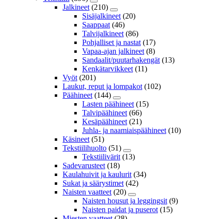
Jalkineet
(210)
Sisäjalkineet
(20)
Saappaat
(46)
Talvijalkineet
(86)
Pohjalliset ja nastat
(17)
Vapaa-ajan jalkineet
(8)
Sandaalit/puutarhakengät
(13)
Kenkätarvikkeet
(11)
Vyöt
(201)
Laukut, reput ja lompakot
(102)
Päähineet
(144)
Lasten päähineet
(15)
Talvipäähineet
(66)
Kesäpäähineet
(21)
Juhla- ja naamiaispäähineet
(10)
Käsineet
(51)
Tekstiilihuolto
(51)
Tekstiilivärit
(13)
Sadevarusteet
(18)
Kaulahuivit ja kaulurit
(34)
Sukat ja säärystimet
(42)
Naisten vaatteet
(20)
Naisten housut ja leggingsit
(9)
Naisten paidat ja puserot
(15)
Miesten vaatteet
(28)