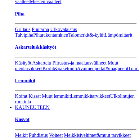
vaatteet
Miesten vaatteet
Piha
Grillaus
Puutarha
Ulkovalaistus
Talvipiha
Piharakentaminen
Talomerkit&-kyltit
Lämpömittarit
Askartelu&käsityöt
Käsityöt
Askartelu
Piirustus-ja maalausvälineet
Muut
pientarvikkeet
Kortit&paketointi
Avaimenpertät&magneetit
Toimi
Lemmikit
Koirat
Kissat
Muut lemmikit
Lemmikkitarvikkeet
Ulkolintujen
ruokinta
KAUNEUTEEN
Kasvot
Meikit
Puhdistus
Voiteet
Meikkisiveltimet&muut tarvikkeet