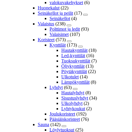
valokuvakehykset
(6)
Huonekalut
(22)
Seinäkellot ja peilit
(17)
Seinäkellot
(4)
Valaistus
(238)
Polttimot ja ledit
(93)
Valaisimet
(107)
Koristeet
(573)
Kynttilät
(173)
Hautakynttilät
(18)
Led-kynttilät
(16)
Tuoksukynttilät
(7)
Öljykynttilät
(13)
Pöytäkynttilät
(22)
Ulkotulet
(14)
Lämpökynttilät
(8)
Lyhdyt
(63)
Hautalyhdyt
(8)
Sisustuslyhdyt
(34)
Ulkolyhdyt
(2)
Lyhtykoukut
(2)
Joulukoristeet
(192)
Pääsiäiskoristeet
(76)
Sauna
(142)
Löylytuoksut
(25)