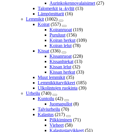
Aurinkokennovalaisimet
(27)
Talomerkit ja -kyltit
(13)
Lämpömittarit
(16)
Lemmikit
(1002)
Koirat
(557)
Koiranruoat
(119)
Puruluut
(156)
Koiran herkut
(109)
Koiran lelut
(78)
Kissat
(336)
Kissanruoat
(228)
Kissanhiekat
(13)
Kissan lelut
(32)
Kissan herkut
(33)
Muut lemmikit
(35)
Lemmikkitarvikkeet
(185)
Ulkolintujen ruokinta
(39)
Urheilu
(740)
Kuntoilu
(42)
Juomapullot
(8)
Talviurheilu
(70)
Kalastus
(217)
Pilkkiminen
(71)
Vieheet
(58)
Kalastustarvikkeet
(51)