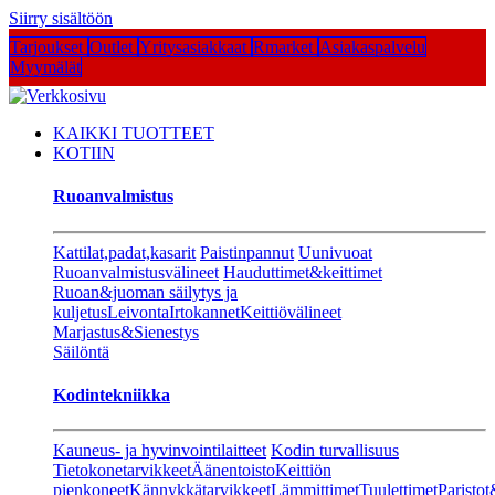
Siirry sisältöön
Tarjoukset
Outlet
Yritysasiakkaat
Rmarket
Asiakaspalvelu
Myymälät
KAIKKI TUOTTEET
KOTIIN
Ruoanvalmistus
Kattilat,padat,kasarit
Paistinpannut
Uunivuoat
Ruoanvalmistusvälineet
Hauduttimet&keittimet
Ruoan&juoman säilytys ja
kuljetus
Leivonta
Irtokannet
Keittiövälineet
Marjastus&Sienestys
Säilöntä
Kodintekniikka
Kauneus- ja hyvinvointilaitteet
Kodin turvallisuus
Tietokonetarvikkeet
Äänentoisto
Keittiön
pienkoneet
Kännykkätarvikkeet
Lämmittimet
Tuulettimet
Paristot