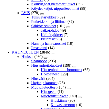
Koukut,haat,klemmarit,lukot
(35)
Köydet,ketjut, nippusiteet,liinat
(88)
LVIS
(278)
Tulisijatarvikkeet
(39)
Putket,letkut ja liittimet
(87)
Sähkötarvikkeet
(101)
Jatkojohdot
(49)
Kellokytkimet
(7)
Pistorasiat
(8)
Hanat ja hanavarusteet
(19)
Ilmastointi
(14)
KAUNEUTEEN
(3846)
Hiukset
(980)
Shampoot
(295)
Hiustenhoitotuotteet
(198)
Hiustenhoidon tehotuotteet
(63)
Hoitoaineet
(129)
Hiusvärit
(264)
Harjat ja kammat
(25)
Muotoilutuotteet
(184)
Hiusgeelit
(11)
Muotoilusuihkeet
(140)
Hiuskiinne
(96)
Kuivashampoot
(10)