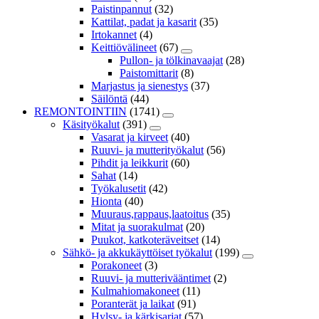
Paistinpannut
(32)
Kattilat, padat ja kasarit
(35)
Irtokannet
(4)
Keittiövälineet
(67)
Pullon- ja tölkinavaajat
(28)
Paistomittarit
(8)
Marjastus ja sienestys
(37)
Säilöntä
(44)
REMONTOINTIIN
(1741)
Käsityökalut
(391)
Vasarat ja kirveet
(40)
Ruuvi- ja mutterityökalut
(56)
Pihdit ja leikkurit
(60)
Sahat
(14)
Työkalusetit
(42)
Hionta
(40)
Muuraus,rappaus,laatoitus
(35)
Mitat ja suorakulmat
(20)
Puukot, katkoteräveitset
(14)
Sähkö- ja akkukäyttöiset työkalut
(199)
Porakoneet
(3)
Ruuvi- ja mutterivääntimet
(2)
Kulmahiomakoneet
(11)
Poranterät ja laikat
(91)
Hylsy- ja kärkisarjat
(57)