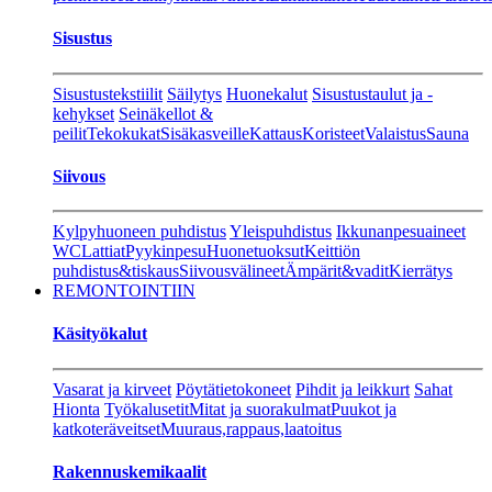
Sisustus
Sisustustekstiilit
Säilytys
Huonekalut
Sisustustaulut ja -
kehykset
Seinäkellot &
peilit
Tekokukat
Sisäkasveille
Kattaus
Koristeet
Valaistus
Sauna
Siivous
Kylpyhuoneen puhdistus
Yleispuhdistus
Ikkunanpesuaineet
WC
Lattiat
Pyykinpesu
Huonetuoksut
Keittiön
puhdistus&tiskaus
Siivousvälineet
Ämpärit&vadit
Kierrätys
REMONTOINTIIN
Käsityökalut
Vasarat ja kirveet
Pöytätietokoneet
Pihdit ja leikkurt
Sahat
Hionta
Työkalusetit
Mitat ja suorakulmat
Puukot ja
katkoteräveitset
Muuraus,rappaus,laatoitus
Rakennuskemikaalit