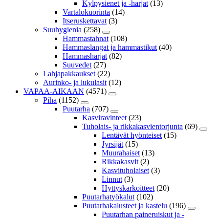
Kylpysienet ja -harjat
(13)
Vartalokuorinta
(14)
Itseruskettavat
(3)
Suuhygienia
(258)
Hammastahnat
(108)
Hammaslangat ja hammastikut
(40)
Hammasharjat
(82)
Suuvedet
(27)
Lahjapakkaukset
(22)
Aurinko- ja lukulasit
(12)
VAPAA-AIKAAN
(4571)
Piha
(1152)
Puutarha
(707)
Kasviravinteet
(23)
Tuholais- ja rikkakasvientorjunta
(69)
Lentävät hyönteiset
(15)
Jyrsijät
(15)
Muurahaiset
(13)
Rikkakasvit
(2)
Kasvituholaiset
(3)
Linnut
(3)
Hyttyskarkoitteet
(20)
Puutarhatyökalut
(102)
Puutarhakalusteet ja kastelu
(196)
Puutarhan paineruiskut ja -