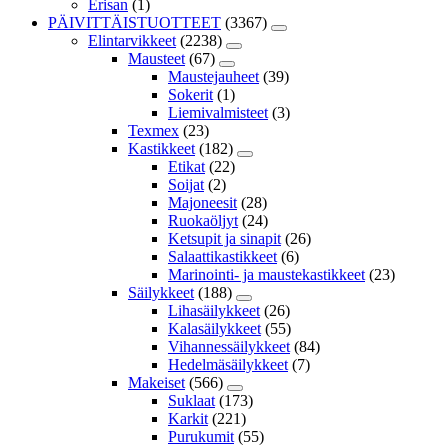
Erisan
(1)
PÄIVITTÄISTUOTTEET
(3367)
Elintarvikkeet
(2238)
Mausteet
(67)
Maustejauheet
(39)
Sokerit
(1)
Liemivalmisteet
(3)
Texmex
(23)
Kastikkeet
(182)
Etikat
(22)
Soijat
(2)
Majoneesit
(28)
Ruokaöljyt
(24)
Ketsupit ja sinapit
(26)
Salaattikastikkeet
(6)
Marinointi- ja maustekastikkeet
(23)
Säilykkeet
(188)
Lihasäilykkeet
(26)
Kalasäilykkeet
(55)
Vihannessäilykkeet
(84)
Hedelmäsäilykkeet
(7)
Makeiset
(566)
Suklaat
(173)
Karkit
(221)
Purukumit
(55)