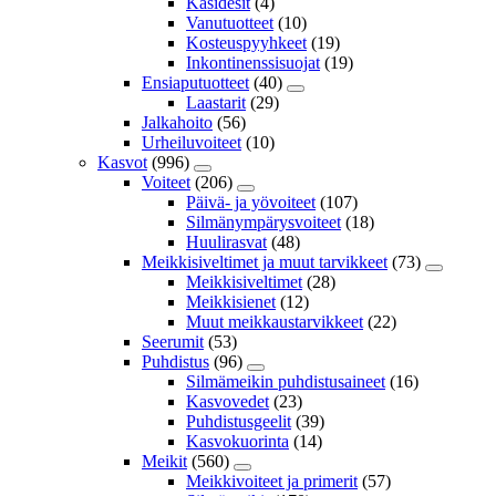
Käsidesit
(4)
Vanutuotteet
(10)
Kosteuspyyhkeet
(19)
Inkontinenssisuojat
(19)
Ensiaputuotteet
(40)
Laastarit
(29)
Jalkahoito
(56)
Urheiluvoiteet
(10)
Kasvot
(996)
Voiteet
(206)
Päivä- ja yövoiteet
(107)
Silmänympärysvoiteet
(18)
Huulirasvat
(48)
Meikkisiveltimet ja muut tarvikkeet
(73)
Meikkisiveltimet
(28)
Meikkisienet
(12)
Muut meikkaustarvikkeet
(22)
Seerumit
(53)
Puhdistus
(96)
Silmämeikin puhdistusaineet
(16)
Kasvovedet
(23)
Puhdistusgeelit
(39)
Kasvokuorinta
(14)
Meikit
(560)
Meikkivoiteet ja primerit
(57)