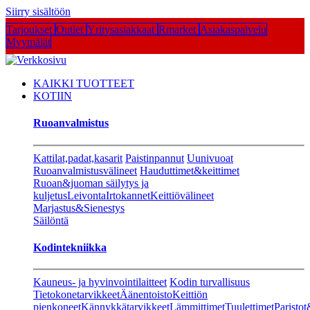
Siirry sisältöön
Tarjoukset
Outlet
Yritysasiakkaat
Rmarket
Asiakaspalvelu
Myymälät
KAIKKI TUOTTEET
KOTIIN
Ruoanvalmistus
Kattilat,padat,kasarit
Paistinpannut
Uunivuoat
Ruoanvalmistusvälineet
Hauduttimet&keittimet
Ruoan&juoman säilytys ja
kuljetus
Leivonta
Irtokannet
Keittiövälineet
Marjastus&Sienestys
Säilöntä
Kodintekniikka
Kauneus- ja hyvinvointilaitteet
Kodin turvallisuus
Tietokonetarvikkeet
Äänentoisto
Keittiön
pienkoneet
Kännykkätarvikkeet
Lämmittimet
Tuulettimet
Paristot