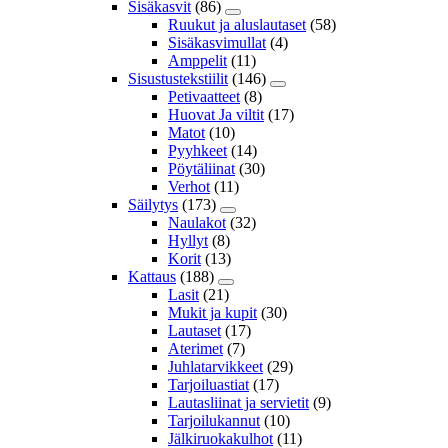
Sisäkasvit
(86)
Ruukut ja aluslautaset
(58)
Sisäkasvimullat
(4)
Amppelit
(11)
Sisustustekstiilit
(146)
Petivaatteet
(8)
Huovat Ja viltit
(17)
Matot
(10)
Pyyhkeet
(14)
Pöytäliinat
(30)
Verhot
(11)
Säilytys
(173)
Naulakot
(32)
Hyllyt
(8)
Korit
(13)
Kattaus
(188)
Lasit
(21)
Mukit ja kupit
(30)
Lautaset
(17)
Aterimet
(7)
Juhlatarvikkeet
(29)
Tarjoiluastiat
(17)
Lautasliinat ja servietit
(9)
Tarjoilukannut
(10)
Jälkiruokakulhot
(11)