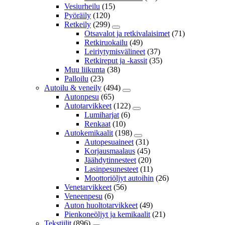
Vesiurheilu
(15)
Pyöräily
(120)
Retkeily
(299)
Otsavalot ja retkivalaisimet
(71)
Retkiruokailu
(49)
Leiriytymisvälineet
(37)
Retkireput ja -kassit
(35)
Muu liikunta
(38)
Palloilu
(23)
Autoilu & veneily
(494)
Autonpesu
(65)
Autotarvikkeet
(122)
Lumiharjat
(6)
Renkaat
(10)
Autokemikaalit
(198)
Autopesuaineet
(31)
Korjausmaalaus
(45)
Jäähdytinnesteet
(20)
Lasinpesunesteet
(11)
Moottoriöljyt autoihin
(26)
Venetarvikkeet
(56)
Veneenpesu
(6)
Auton huoltotarvikkeet
(49)
Pienkoneöljyt ja kemikaalit
(21)
Tekstiilit
(896)