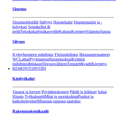
Sisustus
Sisustustekstiilit
Säilytys
Huonekalut
Sisustustaulut ja -
kehykset
Seinäkellot &
peilit
Tekokukat
Sisäkasveille
Kattaus
Koristeet
Valaistus
Sauna
Siivous
Kylpyhuoneen puhdistus
Yleispuhdistus
Ikkunanpesuaineet
WC
Lattiat
Pyykinpesu
Huonetuoksut
Keittiön
puhdistus&tiskaus
Siivousvälineet
Ämpärit&vadit
Kierrätys
REMONTOINTIIN
Käsityökalut
Vasarat ja kirveet
Pöytätietokoneet
Pihdit ja leikkurt
Sahat
Hionta
Työkalusetit
Mitat ja suorakulmat
Puukot ja
katkoteräveitset
Muuraus,rappaus,laatoitus
Rakennuskemikaalit