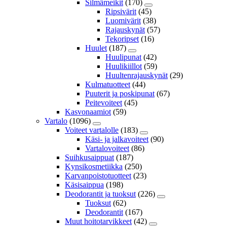
Silmämeikit
(170)
Ripsivärit
(45)
Luomivärit
(38)
Rajauskynät
(57)
Tekoripset
(16)
Huulet
(187)
Huulipunat
(42)
Huulikiillot
(59)
Huultenrajauskynät
(29)
Kulmatuotteet
(44)
Puuterit ja poskipunat
(67)
Peitevoiteet
(45)
Kasvonaamiot
(59)
Vartalo
(1096)
Voiteet vartalolle
(183)
Käsi- ja jalkavoiteet
(90)
Vartalovoiteet
(86)
Suihkusaippuat
(187)
Kynsikosmetiikka
(250)
Karvanpoistotuotteet
(23)
Käsisaippua
(198)
Deodorantit ja tuoksut
(226)
Tuoksut
(62)
Deodorantit
(167)
Muut hoitotarvikkeet
(42)