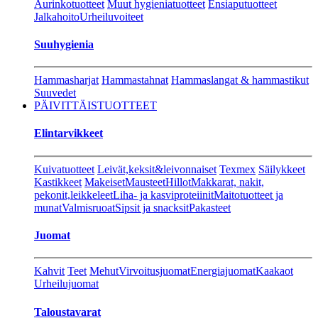
Aurinkotuotteet
Muut hygieniatuotteet
Ensiaputuotteet
Jalkahoito
Urheiluvoiteet
Suuhygienia
Hammasharjat
Hammastahnat
Hammaslangat & hammastikut
Suuvedet
PÄIVITTÄISTUOTTEET
Elintarvikkeet
Kuivatuotteet
Leivät,keksit&leivonnaiset
Texmex
Säilykkeet
Kastikkeet
Makeiset
Mausteet
Hillot
Makkarat, nakit,
pekonit,leikkeleet
Liha- ja kasviproteiinit
Maitotuotteet ja
munat
Valmisruoat
Sipsit ja snacksit
Pakasteet
Juomat
Kahvit
Teet
Mehut
Virvoitusjuomat
Energiajuomat
Kaakaot
Urheilujuomat
Taloustavarat