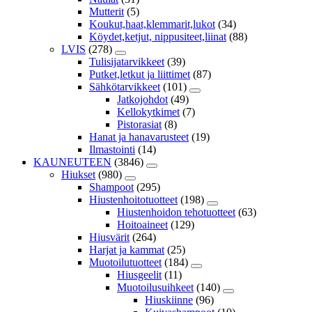
Mutterit
(5)
Koukut,haat,klemmarit,lukot
(34)
Köydet,ketjut, nippusiteet,liinat
(88)
LVIS
(278)
Tulisijatarvikkeet
(39)
Putket,letkut ja liittimet
(87)
Sähkötarvikkeet
(101)
Jatkojohdot
(49)
Kellokytkimet
(7)
Pistorasiat
(8)
Hanat ja hanavarusteet
(19)
Ilmastointi
(14)
KAUNEUTEEN
(3846)
Hiukset
(980)
Shampoot
(295)
Hiustenhoitotuotteet
(198)
Hiustenhoidon tehotuotteet
(63)
Hoitoaineet
(129)
Hiusvärit
(264)
Harjat ja kammat
(25)
Muotoilutuotteet
(184)
Hiusgeelit
(11)
Muotoilusuihkeet
(140)
Hiuskiinne
(96)