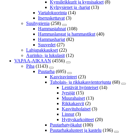
Kynsileikkurit ja kynsisakset
(8)
Kylpysienet ja -harjat
(13)
Vartalokuorinta
(14)
Itseruskettavat
(3)
Suuhygienia
(258)
Hammastahnat
(108)
Hammaslangat ja hammastikut
(40)
Hammasharjat
(82)
Suuvedet
(27)
Lahjapakkaukset
(22)
Aurinko- ja lukulasit
(12)
VAPAA-AIKAAN
(4556)
Piha
(1143)
Puutarha
(695)
Kasviravinteet
(23)
Tuholais- ja rikkakasvientorjunta
(68)
Lentävät hyönteiset
(14)
Jyrsijät
(15)
Muurahaiset
(13)
Rikkakasvit
(2)
Kasvituholaiset
(3)
Linnut
(3)
Hyttyskarkoitteet
(20)
Puutarhatyökalut
(100)
Puutarhakalusteet ja kastelu
(196)