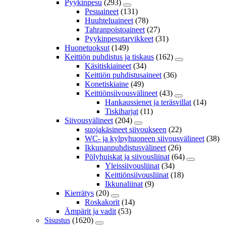
Pyykinpesu
(293)
Pesuaineet
(131)
Huuhteluaineet
(78)
Tahranpoistoaineet
(27)
Pyykinpesutarvikkeet
(31)
Huonetuoksut
(149)
Keittiön puhdistus ja tiskaus
(162)
Käsitiskiaineet
(34)
Keittiön puhdistusaineet
(36)
Konetiskiaine
(49)
Keittiönsiivousvälineet
(43)
Hankaussienet ja teräsvillat
(14)
Tiskiharjat
(11)
Siivousvälineet
(204)
suojakäsineet siivoukseen
(22)
WC- ja kylpyhuoneen siivousvälineet
(38)
Ikkunanpuhdistusvälineet
(26)
Pölyhuiskat ja siivousliinat
(64)
Yleissiivousliinat
(34)
Keittiönsiivousliinat
(18)
Ikkunaliinat
(9)
Kierrätys
(20)
Roskakorit
(14)
Ämpärit ja vadit
(53)
Sisustus
(1620)