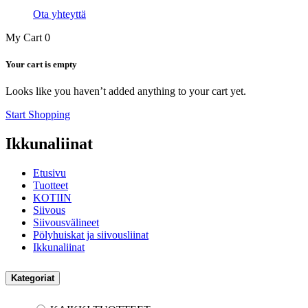
Ota yhteyttä
My Cart
0
Your cart is empty
Looks like you haven’t added anything to your cart yet.
Start Shopping
Ikkunaliinat
Etusivu
Tuotteet
KOTIIN
Siivous
Siivousvälineet
Pölyhuiskat ja siivousliinat
Ikkunaliinat
Kategoriat