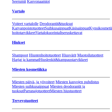
Seerumit
Kasvonaamiot
Vartalo
Voiteet vartalolle
Deodorantit&tuoksut
Karvanpoistotuotteet
Suihkusaippuat
Käsisaippuat
Kynsikosmeti
hoitotarvikkeet
Vartalokuorinta
Itseruskettavat
Hiukset
Shampoot
Hiustenhoitotuotteet
Hiusvärit
Muotoilutuotteet
Harjat ja kammat
Hiuslenkit&kampaustarvikkeet
Miesten kosmetiikka
Miesten päivä- ja yövoiteet
Miesten kasvojen puhdistus
Miesten suihkusaippuat
Miesten deodorantit ja
tuoksut
Parranajotuotteet
Miesten hiustuotteet
Terveystuotteet