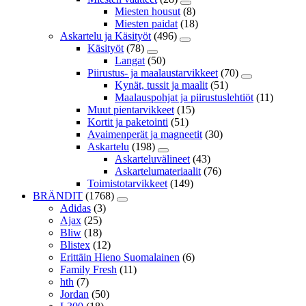
Miesten housut
(8)
Miesten paidat
(18)
Askartelu ja Käsityöt
(496)
Käsityöt
(78)
Langat
(50)
Piirustus- ja maalaustarvikkeet
(70)
Kynät, tussit ja maalit
(51)
Maalauspohjat ja piirustuslehtiöt
(11)
Muut pientarvikkeet
(15)
Kortit ja paketointi
(51)
Avaimenperät ja magneetit
(30)
Askartelu
(198)
Askarteluvälineet
(43)
Askartelumateriaalit
(76)
Toimistotarvikkeet
(149)
BRÄNDIT
(1768)
Adidas
(3)
Ajax
(25)
Bliw
(18)
Blistex
(12)
Erittäin Hieno Suomalainen
(6)
Family Fresh
(11)
hth
(7)
Jordan
(50)