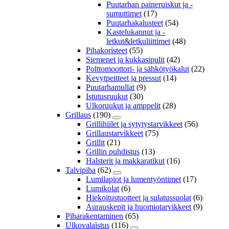
Puutarhan paineruiskut ja -
sumuttimet
(17)
Puutarhakalusteet
(54)
Kastelukannut ja -
letkut&letkuliittimet
(48)
Pihakoristeet
(55)
Siemenet ja kukkasipulit
(42)
Polttomoottori- ja sähkötyökalut
(22)
Kevytpeitteet ja pressut
(14)
Puutarhamullat
(9)
Istutusruukut
(30)
Ulkoruukut ja amppelit
(28)
Grillaus
(190)
Grillihiilet ja sytytystarvikkeet
(56)
Grillaustarvikkeet
(75)
Grillit
(21)
Grillin puhdistus
(13)
Halsterit ja makkaratikut
(16)
Talvipiha
(62)
Lumilapiot ja lumentyöntimet
(17)
Lumikolat
(6)
Hiekoitustuotteet ja sulatussuolat
(6)
Aurauskepit ja huomiotarvikkeet
(9)
Piharakentaminen
(65)
Ulkovalaistus
(116)