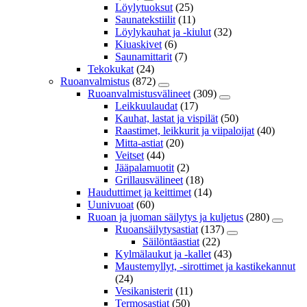
Löylytuoksut
(25)
Saunatekstiilit
(11)
Löylykauhat ja -kiulut
(32)
Kiuaskivet
(6)
Saunamittarit
(7)
Tekokukat
(24)
Ruoanvalmistus
(872)
Ruoanvalmistusvälineet
(309)
Leikkuulaudat
(17)
Kauhat, lastat ja vispilät
(50)
Raastimet, leikkurit ja viipaloijat
(40)
Mitta-astiat
(20)
Veitset
(44)
Jääpalamuotit
(2)
Grillausvälineet
(18)
Hauduttimet ja keittimet
(14)
Uunivuoat
(60)
Ruoan ja juoman säilytys ja kuljetus
(280)
Ruoansäilytysastiat
(137)
Säilöntäastiat
(22)
Kylmälaukut ja -kallet
(43)
Maustemyllyt, -sirottimet ja kastikekannut
(24)
Vesikanisterit
(11)
Termosastiat
(50)