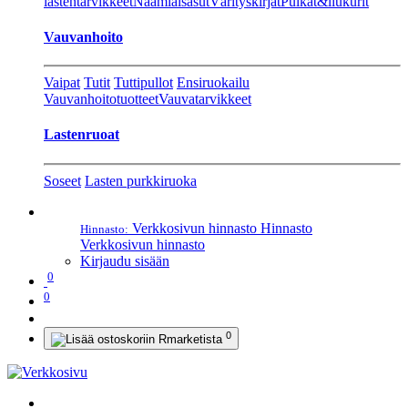
lastentarvikkeet
Naamiaisasut
Värityskirjat
Pulkat&liukurit
Vauvanhoito
Vaipat
Tutit
Tuttipullot
Ensiruokailu
Vauvanhoitotuotteet
Vauvatarvikkeet
Lastenruoat
Soseet
Lasten purkkiruoka
Verkkosivun hinnasto
Hinnasto
Hinnasto:
Verkkosivun hinnasto
Kirjaudu sisään
0
0
0