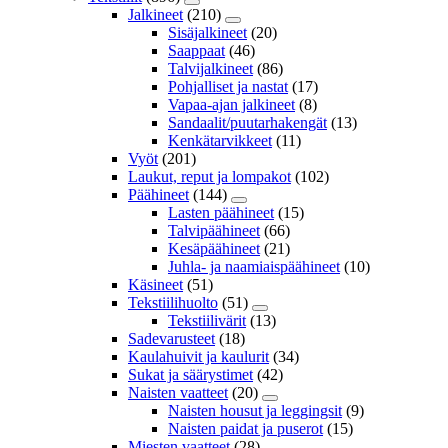
Jalkineet
(210)
Sisäjalkineet
(20)
Saappaat
(46)
Talvijalkineet
(86)
Pohjalliset ja nastat
(17)
Vapaa-ajan jalkineet
(8)
Sandaalit/puutarhakengät
(13)
Kenkätarvikkeet
(11)
Vyöt
(201)
Laukut, reput ja lompakot
(102)
Päähineet
(144)
Lasten päähineet
(15)
Talvipäähineet
(66)
Kesäpäähineet
(21)
Juhla- ja naamiaispäähineet
(10)
Käsineet
(51)
Tekstiilihuolto
(51)
Tekstiilivärit
(13)
Sadevarusteet
(18)
Kaulahuivit ja kaulurit
(34)
Sukat ja säärystimet
(42)
Naisten vaatteet
(20)
Naisten housut ja leggingsit
(9)
Naisten paidat ja puserot
(15)
Miesten vaatteet
(28)