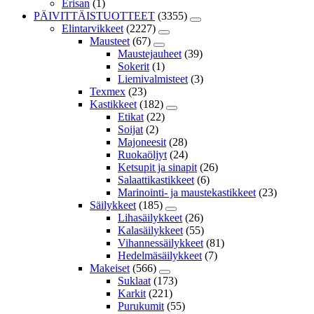
Erisan
(1)
PÄIVITTÄISTUOTTEET
(3355)
Elintarvikkeet
(2227)
Mausteet
(67)
Maustejauheet
(39)
Sokerit
(1)
Liemivalmisteet
(3)
Texmex
(23)
Kastikkeet
(182)
Etikat
(22)
Soijat
(2)
Majoneesit
(28)
Ruokaöljyt
(24)
Ketsupit ja sinapit
(26)
Salaattikastikkeet
(6)
Marinointi- ja maustekastikkeet
(23)
Säilykkeet
(185)
Lihasäilykkeet
(26)
Kalasäilykkeet
(55)
Vihannessäilykkeet
(81)
Hedelmäsäilykkeet
(7)
Makeiset
(566)
Suklaat
(173)
Karkit
(221)
Purukumit
(55)