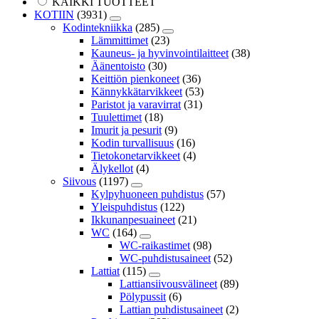
KAIKKI TUOTTEET
KOTIIN
(3931)
Kodintekniikka
(285)
Lämmittimet
(23)
Kauneus- ja hyvinvointilaitteet
(38)
Äänentoisto
(30)
Keittiön pienkoneet
(36)
Kännykkätarvikkeet
(53)
Paristot ja varavirrat
(31)
Tuulettimet
(18)
Imurit ja pesurit
(9)
Kodin turvallisuus
(16)
Tietokonetarvikkeet
(4)
Älykellot
(4)
Siivous
(1197)
Kylpyhuoneen puhdistus
(57)
Yleispuhdistus
(122)
Ikkunanpesuaineet
(21)
WC
(164)
WC-raikastimet
(98)
WC-puhdistusaineet
(52)
Lattiat
(115)
Lattiansiivousvälineet
(89)
Pölypussit
(6)
Lattian puhdistusaineet
(2)