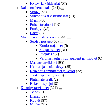
Hylsy- ja kärkisarjat
(57)
Rakennuskemikaalit
(241)
Sprayt
(53)
Silikonit ja tiivistysmassat
(13)
Maalit
(80)
Puhdistusaineet
(13)
Puuöljyt
(48)
Lakat
(6)
Muut rakennustarvikkeet
(348)
Suojavarusteet
(63)
Kuulosuojaimet
(5)
Suojakäsineet
(31)
Suojalasit
(7)
Varoitusnauhat, suojapaperit ja -muovit
(6)
Maalaustarvikkeet
(95)
Kulma- ja naulauslevyt
(25)
Rakennuslämmittimet ja -valot
(22)
Työkalujen säilytys
(9)
Pintamateriaalit
(2)
Rakennuspaljut
(8)
Kiinnitystarvikkeet
(321)
Teipit
(31)
Liimat
(39)
Ruuvit
(87)
Naulat
(31)