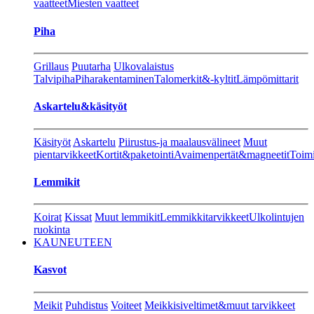
vaatteet
Miesten vaatteet
Piha
Grillaus
Puutarha
Ulkovalaistus
Talvipiha
Piharakentaminen
Talomerkit&-kyltit
Lämpömittarit
Askartelu&käsityöt
Käsityöt
Askartelu
Piirustus-ja maalausvälineet
Muut
pientarvikkeet
Kortit&paketointi
Avaimenpertät&magneetit
Toimi
Lemmikit
Koirat
Kissat
Muut lemmikit
Lemmikkitarvikkeet
Ulkolintujen
ruokinta
KAUNEUTEEN
Kasvot
Meikit
Puhdistus
Voiteet
Meikkisiveltimet&muut tarvikkeet