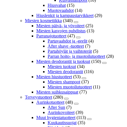
Kuivashampoot
(10)
Hiusvahat
(15)
Muotovaahdot
(14)
Hiuslenkit ja kampaustarvikkeet
(29)
Miesten kosmetiikka
(340)
Miesten päivä- ja yövoiteet
(25)
Miesten kasvojen puhdistus
(13)
Parranajotuotteet
(47)
Partavaahdot ja -geelit
(4)
After shave -tuotteet
(7)
Partahöylät ja vaihtoterät
(5)
Parran hoito- ja muotoilutuotteet
(28)
Miesten deodorantit ja tuoksut
(150)
Miesten tuoksut
(34)
Miesten deodorantit
(116)
Miesten hiustuotteet
(53)
Miesten shampoot
(37)
Miesten muotoilutuotteet
(11)
Miesten suihkusaippuat
(77)
Terveystuotteet
(280)
Aurinkotuotteet
(48)
After Sun
(7)
Aurinkovoiteet
(39)
Muut hygieniatuotteet
(113)
Kuukautissuojat
(35)