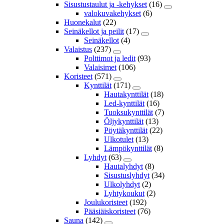
Sisustustaulut ja -kehykset
(16)
valokuvakehykset
(6)
Huonekalut
(22)
Seinäkellot ja peilit
(17)
Seinäkellot
(4)
Valaistus
(237)
Polttimot ja ledit
(93)
Valaisimet
(106)
Koristeet
(571)
Kynttilät
(171)
Hautakynttilät
(18)
Led-kynttilät
(16)
Tuoksukynttilät
(7)
Öljykynttilät
(13)
Pöytäkynttilät
(22)
Ulkotulet
(13)
Lämpökynttilät
(8)
Lyhdyt
(63)
Hautalyhdyt
(8)
Sisustuslyhdyt
(34)
Ulkolyhdyt
(2)
Lyhtykoukut
(2)
Joulukoristeet
(192)
Pääsiäiskoristeet
(76)
Sauna
(142)