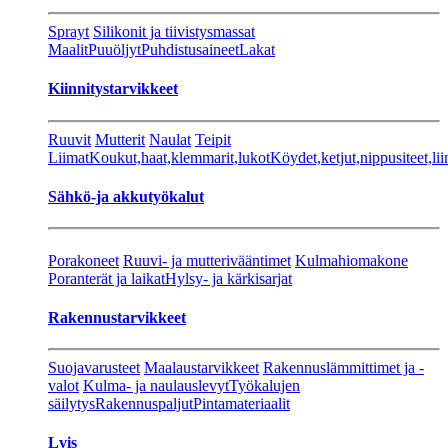
Sprayt
Silikonit ja tiivistysmassat
Maalit
Puuöljyt
Puhdistusaineet
Lakat
Kiinnitystarvikkeet
Ruuvit
Mutterit
Naulat
Teipit
Liimat
Koukut,haat,klemmarit,lukot
Köydet,ketjut,nippusiteet,lii
Sähkö-ja akkutyökalut
Porakoneet
Ruuvi- ja mutterivääntimet
Kulmahiomakone
Poranterät ja laikat
Hylsy- ja kärkisarjat
Rakennustarvikkeet
Suojavarusteet
Maalaustarvikkeet
Rakennuslämmittimet ja -
valot
Kulma- ja naulauslevyt
Työkalujen
säilytys
Rakennuspaljut
Pintamateriaalit
Lvis