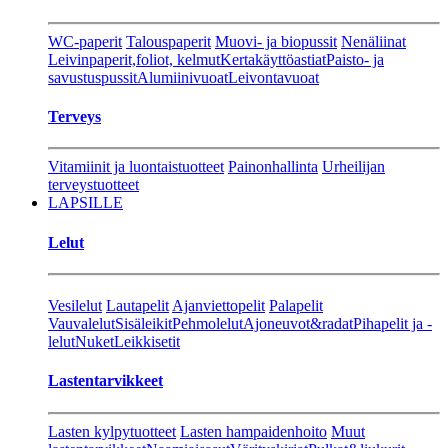
WC-paperit
Talouspaperit
Muovi- ja biopussit
Nenäliinat
Leivinpaperit,foliot, kelmut
Kertakäyttöastiat
Paisto- ja
savustuspussit
Alumiinivuoat
Leivontavuoat
Terveys
Vitamiinit ja luontaistuotteet
Painonhallinta
Urheilijan
terveystuotteet
LAPSILLE
Lelut
Vesilelut
Lautapelit
Ajanviettopelit
Palapelit
Vauvalelut
Sisäleikit
Pehmolelut
Ajoneuvot&radat
Pihapelit ja -
lelut
Nuket
Leikkisetit
Lastentarvikkeet
Lasten kylpytuotteet
Lasten hampaidenhoito
Muut