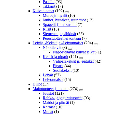
Pastillit
(93)
Tikkarit
(17)
Kuivatuotteet
(102)
Murot ja myslit
(10)
Jauhot, hiutaleet, suuritmot
(17)
Spagetit ja makaronit
(7)
Riisit
(18)
Siemenet ja pähkinät
(33)
Perustuotteet leivontaan
(7)
Leivät, -Keksit ja -Leivonnaiset
(204)
Näkkileivät
(8)
Naposteltavat kuivat leivät
(1)
Keksit ja piparit
(121)
Välipalakeksit ja -patukat
(42)
Piparit
(44)
Suolakeksit
(10)
Leivät
(57)
Leivonnaiset
(15)
Hillot
(17)
Maitotuotteet ja munat
(274)
Juustot
(121)
Rahka- ja jogurttituotteet
(93)
Maidot ja piimät
(1)
Kermat
(10)
Munat
(1)