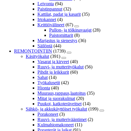
Leivonta
(94)
Paistinpannut
(32)
Kattilat, padat ja kasarit
(35)
Irtokannet
(4)
Keittiövälineet
(67)
Pullon- ja tölkinavaajat
(28)
Paistomittarit
(8)
Marjastus ja sienestys
(36)
Säilöntä
(44)
REMONTOINTIIN
(1739)
Käsityökalut
(391)
Vasarat ja kirveet
(40)
Ruuvi- ja mutterityökalut
(56)
Pihdit ja leikkurit
(60)
Sahat
(14)
Työkalusetit
(42)
Hionta
(40)
Muuraus,rappaus,laatoitus
(35)
Mitat ja suorakulmat
(20)
Puukot, katkoteräveitset
(14)
Sähkö- ja akkukäyttöiset työkalut
(199)
Porakoneet
(3)
Ruuvi- ja mutterivääntimet
(2)
Kulmahiomakoneet
(11)
Poranterät ja laikat
(91)