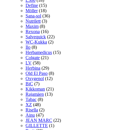
L300
(18)
Define
(15)
Möller
(18)
Sana-sol
(36)
Nutrilett
(3)
Maxim
(8)
Rexona
(16)
Salvequick
(22)
WC-Kukka
(2)
Ilo
(8)
Herbamedicus
(15)
Colgate
(21)
LV
(58)
Herbina
(29)
Old El Paso
(8)
Oxygenol
(12)
BiC
(7)
Kikkoman
(21)
Rajamäen
(13)
Tabac
(8)
XZ
(48)
Risella
(2)
Ainu
(47)
JEAN MARC
(22)
GILLETTE
(1)