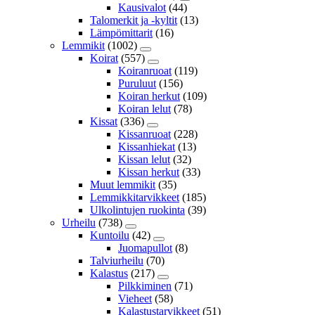
Kausivalot
(44)
Talomerkit ja -kyltit
(13)
Lämpömittarit
(16)
Lemmikit
(1002)
Koirat
(557)
Koiranruoat
(119)
Puruluut
(156)
Koiran herkut
(109)
Koiran lelut
(78)
Kissat
(336)
Kissanruoat
(228)
Kissanhiekat
(13)
Kissan lelut
(32)
Kissan herkut
(33)
Muut lemmikit
(35)
Lemmikkitarvikkeet
(185)
Ulkolintujen ruokinta
(39)
Urheilu
(738)
Kuntoilu
(42)
Juomapullot
(8)
Talviurheilu
(70)
Kalastus
(217)
Pilkkiminen
(71)
Vieheet
(58)
Kalastustarvikkeet
(51)