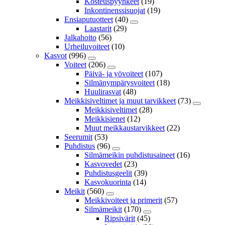
Kosteuspyyhkeet
(19)
Inkontinenssisuojat
(19)
Ensiaputuotteet
(40)
Laastarit
(29)
Jalkahoito
(56)
Urheiluvoiteet
(10)
Kasvot
(996)
Voiteet
(206)
Päivä- ja yövoiteet
(107)
Silmänympärysvoiteet
(18)
Huulirasvat
(48)
Meikkisiveltimet ja muut tarvikkeet
(73)
Meikkisiveltimet
(28)
Meikkisienet
(12)
Muut meikkaustarvikkeet
(22)
Seerumit
(53)
Puhdistus
(96)
Silmämeikin puhdistusaineet
(16)
Kasvovedet
(23)
Puhdistusgeelit
(39)
Kasvokuorinta
(14)
Meikit
(560)
Meikkivoiteet ja primerit
(57)
Silmämeikit
(170)
Ripsivärit
(45)