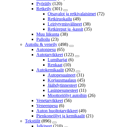
Pyöräily
(120)
Retkeily
(301)
Otsavalot ja retkivalaisimet
(72)
Retkiruokailu
(49)
Leiriytymisvälineet
(38)
Retkireput ja -kassit
(35)
Muu liikunta
(38)
Palloilu
(23)
Autoilu & veneily
(498)
Autonpesu
(65)
Autotarvikkeet
(122)
Lumiharjat
(6)
Renkaat
(10)
Autokemikaalit
(202)
Autopesuaineet
(31)
Korjausmaalaus
(45)
Jäähdytinnesteet
(20)
Lasinpesunesteet
(11)
Moottoriöljyt autoihin
(26)
Venetarvikkeet
(56)
Veneenpesu
(6)
Auton huoltotarvikkeet
(49)
Pienkoneöljyt ja kemikaalit
(21)
Tekstiilit
(896)
Jalkineet
(210)