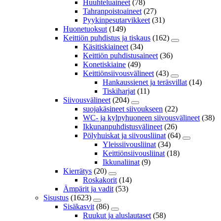
Huuhteluaineet
(78)
Tahranpoistoaineet
(27)
Pyykinpesutarvikkeet
(31)
Huonetuoksut
(149)
Keittiön puhdistus ja tiskaus
(162)
Käsitiskiaineet
(34)
Keittiön puhdistusaineet
(36)
Konetiskiaine
(49)
Keittiönsiivousvälineet
(43)
Hankaussienet ja teräsvillat
(14)
Tiskiharjat
(11)
Siivousvälineet
(204)
suojakäsineet siivoukseen
(22)
WC- ja kylpyhuoneen siivousvälineet
(38)
Ikkunanpuhdistusvälineet
(26)
Pölyhuiskat ja siivousliinat
(64)
Yleissiivousliinat
(34)
Keittiönsiivousliinat
(18)
Ikkunaliinat
(9)
Kierrätys
(20)
Roskakorit
(14)
Ämpärit ja vadit
(53)
Sisustus
(1623)
Sisäkasvit
(86)
Ruukut ja aluslautaset
(58)