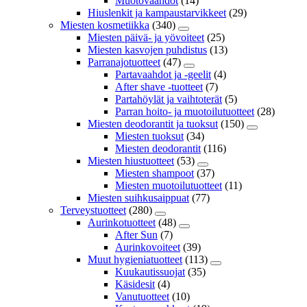
Muotovaahdot
(14)
Hiuslenkit ja kampaustarvikkeet
(29)
Miesten kosmetiikka
(340)
Miesten päivä- ja yövoiteet
(25)
Miesten kasvojen puhdistus
(13)
Parranajotuotteet
(47)
Partavaahdot ja -geelit
(4)
After shave -tuotteet
(7)
Partahöylät ja vaihtoterät
(5)
Parran hoito- ja muotoilutuotteet
(28)
Miesten deodorantit ja tuoksut
(150)
Miesten tuoksut
(34)
Miesten deodorantit
(116)
Miesten hiustuotteet
(53)
Miesten shampoot
(37)
Miesten muotoilutuotteet
(11)
Miesten suihkusaippuat
(77)
Terveystuotteet
(280)
Aurinkotuotteet
(48)
After Sun
(7)
Aurinkovoiteet
(39)
Muut hygieniatuotteet
(113)
Kuukautissuojat
(35)
Käsidesit
(4)
Vanutuotteet
(10)