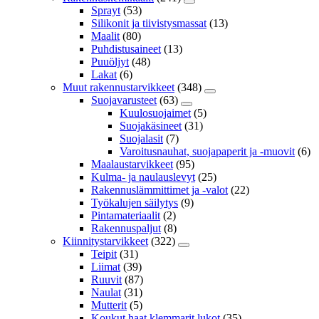
Sprayt
(53)
Silikonit ja tiivistysmassat
(13)
Maalit
(80)
Puhdistusaineet
(13)
Puuöljyt
(48)
Lakat
(6)
Muut rakennustarvikkeet
(348)
Suojavarusteet
(63)
Kuulosuojaimet
(5)
Suojakäsineet
(31)
Suojalasit
(7)
Varoitusnauhat, suojapaperit ja -muovit
(6)
Maalaustarvikkeet
(95)
Kulma- ja naulauslevyt
(25)
Rakennuslämmittimet ja -valot
(22)
Työkalujen säilytys
(9)
Pintamateriaalit
(2)
Rakennuspaljut
(8)
Kiinnitystarvikkeet
(322)
Teipit
(31)
Liimat
(39)
Ruuvit
(87)
Naulat
(31)
Mutterit
(5)
Koukut,haat,klemmarit,lukot
(35)