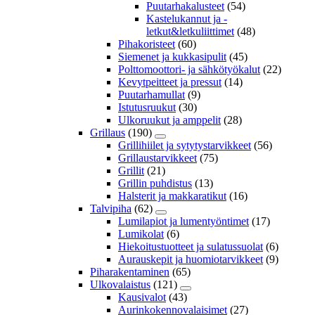
Puutarhakalusteet
(54)
Kastelukannut ja -
letkut&letkuliittimet
(48)
Pihakoristeet
(60)
Siemenet ja kukkasipulit
(45)
Polttomoottori- ja sähkötyökalut
(22)
Kevytpeitteet ja pressut
(14)
Puutarhamullat
(9)
Istutusruukut
(30)
Ulkoruukut ja amppelit
(28)
Grillaus
(190)
Grillihiilet ja sytytystarvikkeet
(56)
Grillaustarvikkeet
(75)
Grillit
(21)
Grillin puhdistus
(13)
Halsterit ja makkaratikut
(16)
Talvipiha
(62)
Lumilapiot ja lumentyöntimet
(17)
Lumikolat
(6)
Hiekoitustuotteet ja sulatussuolat
(6)
Aurauskepit ja huomiotarvikkeet
(9)
Piharakentaminen
(65)
Ulkovalaistus
(121)
Kausivalot
(43)
Aurinkokennovalaisimet
(27)