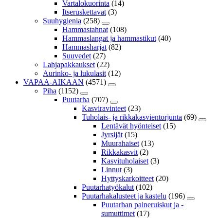
Vartalokuorinta
(14)
Itseruskettavat
(3)
Suuhygienia
(258)
Hammastahnat
(108)
Hammaslangat ja hammastikut
(40)
Hammasharjat
(82)
Suuvedet
(27)
Lahjapakkaukset
(22)
Aurinko- ja lukulasit
(12)
VAPAA-AIKAAN
(4571)
Piha
(1152)
Puutarha
(707)
Kasviravinteet
(23)
Tuholais- ja rikkakasvientorjunta
(69)
Lentävät hyönteiset
(15)
Jyrsijät
(15)
Muurahaiset
(13)
Rikkakasvit
(2)
Kasvituholaiset
(3)
Linnut
(3)
Hyttyskarkoitteet
(20)
Puutarhatyökalut
(102)
Puutarhakalusteet ja kastelu
(196)
Puutarhan paineruiskut ja -
sumuttimet
(17)