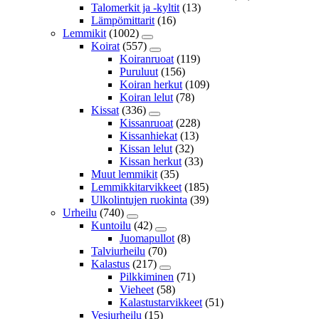
Talomerkit ja -kyltit
(13)
Lämpömittarit
(16)
Lemmikit
(1002)
Koirat
(557)
Koiranruoat
(119)
Puruluut
(156)
Koiran herkut
(109)
Koiran lelut
(78)
Kissat
(336)
Kissanruoat
(228)
Kissanhiekat
(13)
Kissan lelut
(32)
Kissan herkut
(33)
Muut lemmikit
(35)
Lemmikkitarvikkeet
(185)
Ulkolintujen ruokinta
(39)
Urheilu
(740)
Kuntoilu
(42)
Juomapullot
(8)
Talviurheilu
(70)
Kalastus
(217)
Pilkkiminen
(71)
Vieheet
(58)
Kalastustarvikkeet
(51)
Vesiurheilu
(15)