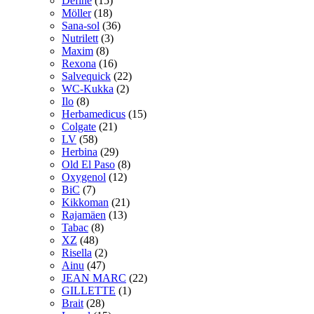
Define
(15)
Möller
(18)
Sana-sol
(36)
Nutrilett
(3)
Maxim
(8)
Rexona
(16)
Salvequick
(22)
WC-Kukka
(2)
Ilo
(8)
Herbamedicus
(15)
Colgate
(21)
LV
(58)
Herbina
(29)
Old El Paso
(8)
Oxygenol
(12)
BiC
(7)
Kikkoman
(21)
Rajamäen
(13)
Tabac
(8)
XZ
(48)
Risella
(2)
Ainu
(47)
JEAN MARC
(22)
GILLETTE
(1)
Brait
(28)