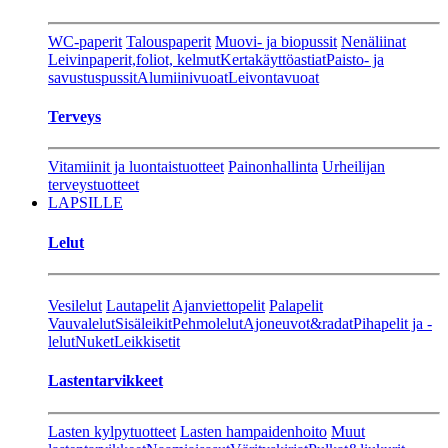
WC-paperit
Talouspaperit
Muovi- ja biopussit
Nenäliinat
Leivinpaperit,foliot, kelmut
Kertakäyttöastiat
Paisto- ja
savustuspussit
Alumiinivuoat
Leivontavuoat
Terveys
Vitamiinit ja luontaistuotteet
Painonhallinta
Urheilijan
terveystuotteet
LAPSILLE
Lelut
Vesilelut
Lautapelit
Ajanviettopelit
Palapelit
Vauvalelut
Sisäleikit
Pehmolelut
Ajoneuvot&radat
Pihapelit ja -
lelut
Nuket
Leikkisetit
Lastentarvikkeet
Lasten kylpytuotteet
Lasten hampaidenhoito
Muut