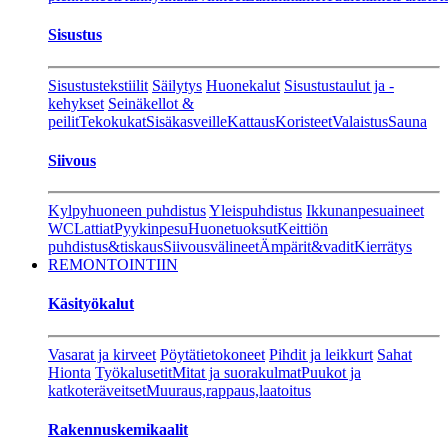
Sisustus
Sisustustekstiilit
Säilytys
Huonekalut
Sisustustaulut ja -
kehykset
Seinäkellot &
peilit
Tekokukat
Sisäkasveille
Kattaus
Koristeet
Valaistus
Sauna
Siivous
Kylpyhuoneen puhdistus
Yleispuhdistus
Ikkunanpesuaineet
WC
Lattiat
Pyykinpesu
Huonetuoksut
Keittiön
puhdistus&tiskaus
Siivousvälineet
Ämpärit&vadit
Kierrätys
REMONTOINTIIN
Käsityökalut
Vasarat ja kirveet
Pöytätietokoneet
Pihdit ja leikkurt
Sahat
Hionta
Työkalusetit
Mitat ja suorakulmat
Puukot ja
katkoteräveitset
Muuraus,rappaus,laatoitus
Rakennuskemikaalit