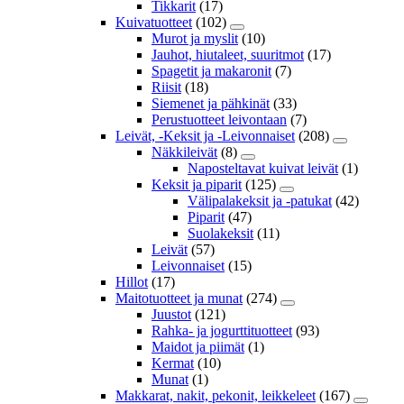
Tikkarit
(17)
Kuivatuotteet
(102)
Murot ja myslit
(10)
Jauhot, hiutaleet, suuritmot
(17)
Spagetit ja makaronit
(7)
Riisit
(18)
Siemenet ja pähkinät
(33)
Perustuotteet leivontaan
(7)
Leivät, -Keksit ja -Leivonnaiset
(208)
Näkkileivät
(8)
Naposteltavat kuivat leivät
(1)
Keksit ja piparit
(125)
Välipalakeksit ja -patukat
(42)
Piparit
(47)
Suolakeksit
(11)
Leivät
(57)
Leivonnaiset
(15)
Hillot
(17)
Maitotuotteet ja munat
(274)
Juustot
(121)
Rahka- ja jogurttituotteet
(93)
Maidot ja piimät
(1)
Kermat
(10)
Munat
(1)
Makkarat, nakit, pekonit, leikkeleet
(167)