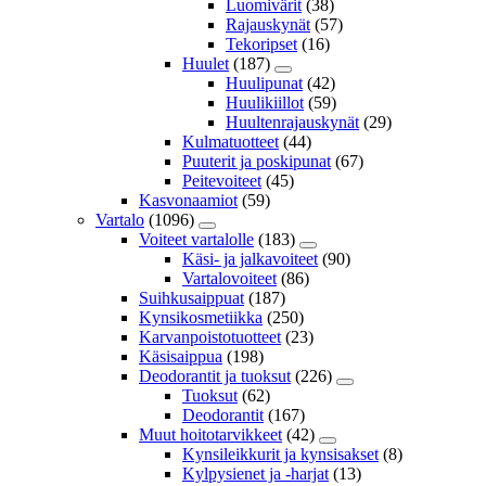
Luomivärit
(38)
Rajauskynät
(57)
Tekoripset
(16)
Huulet
(187)
Huulipunat
(42)
Huulikiillot
(59)
Huultenrajauskynät
(29)
Kulmatuotteet
(44)
Puuterit ja poskipunat
(67)
Peitevoiteet
(45)
Kasvonaamiot
(59)
Vartalo
(1096)
Voiteet vartalolle
(183)
Käsi- ja jalkavoiteet
(90)
Vartalovoiteet
(86)
Suihkusaippuat
(187)
Kynsikosmetiikka
(250)
Karvanpoistotuotteet
(23)
Käsisaippua
(198)
Deodorantit ja tuoksut
(226)
Tuoksut
(62)
Deodorantit
(167)
Muut hoitotarvikkeet
(42)
Kynsileikkurit ja kynsisakset
(8)
Kylpysienet ja -harjat
(13)