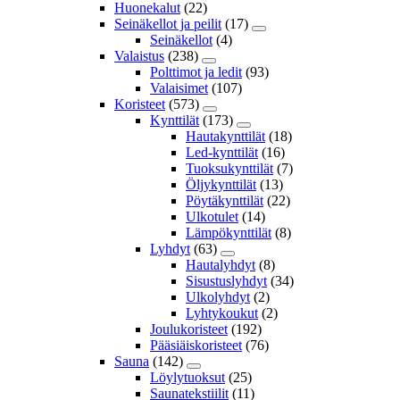
Huonekalut
(22)
Seinäkellot ja peilit
(17)
Seinäkellot
(4)
Valaistus
(238)
Polttimot ja ledit
(93)
Valaisimet
(107)
Koristeet
(573)
Kynttilät
(173)
Hautakynttilät
(18)
Led-kynttilät
(16)
Tuoksukynttilät
(7)
Öljykynttilät
(13)
Pöytäkynttilät
(22)
Ulkotulet
(14)
Lämpökynttilät
(8)
Lyhdyt
(63)
Hautalyhdyt
(8)
Sisustuslyhdyt
(34)
Ulkolyhdyt
(2)
Lyhtykoukut
(2)
Joulukoristeet
(192)
Pääsiäiskoristeet
(76)
Sauna
(142)
Löylytuoksut
(25)
Saunatekstiilit
(11)