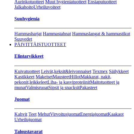
Aurinkotuotteet
Muut hygieniatuotteet
Ensiaputuotteet
Jalkahoito
Urheiluvoiteet
Suuhygienia
Hammasharjat
Hammastahnat
Hammaslangat & hammastikut
Suuvedet
PÄIVITTÄISTUOTTEET
Elintarvikkeet
Kuivatuotteet
Leivät,keksit&leivonnaiset
Texmex
Säilykkeet
Kastikkeet
Makeiset
Mausteet
Hillot
Makkarat, nakit,
pekonit,leikkeleet
Liha- ja kasviproteiinit
Maitotuotteet ja
munat
Valmisruoat
Sipsit ja snacksit
Pakasteet
Juomat
Kahvit
Teet
Mehut
Virvoitusjuomat
Energiajuomat
Kaakaot
Urheilujuomat
Taloustavarat