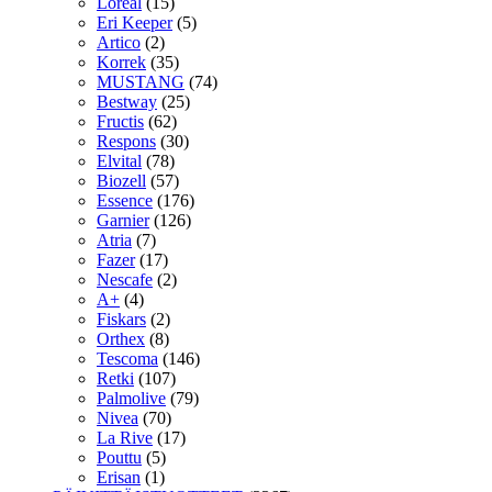
Loreal
(15)
Eri Keeper
(5)
Artico
(2)
Korrek
(35)
MUSTANG
(74)
Bestway
(25)
Fructis
(62)
Respons
(30)
Elvital
(78)
Biozell
(57)
Essence
(176)
Garnier
(126)
Atria
(7)
Fazer
(17)
Nescafe
(2)
A+
(4)
Fiskars
(2)
Orthex
(8)
Tescoma
(146)
Retki
(107)
Palmolive
(79)
Nivea
(70)
La Rive
(17)
Pouttu
(5)
Erisan
(1)