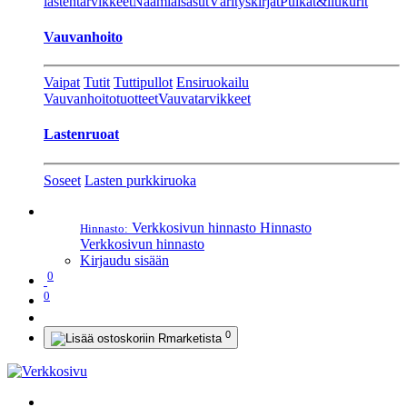
lastentarvikkeet
Naamiaisasut
Värityskirjat
Pulkat&liukurit
Vauvanhoito
Vaipat
Tutit
Tuttipullot
Ensiruokailu
Vauvanhoitotuotteet
Vauvatarvikkeet
Lastenruoat
Soseet
Lasten purkkiruoka
Verkkosivun hinnasto
Hinnasto
Hinnasto:
Verkkosivun hinnasto
Kirjaudu sisään
0
0
0