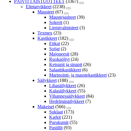
PÄIVITTÄISTUOTTEET
(3367)
Elintarvikkeet
(2238)
Mausteet
(67)
Maustejauheet
(39)
Sokerit
(1)
Liemivalmisteet
(3)
Texmex
(23)
Kastikkeet
(182)
Etikat
(22)
Soijat
(2)
Majoneesit
(28)
Ruokaöljyt
(24)
Ketsupit ja sinapit
(26)
Salaattikastikkeet
(6)
Marinointi- ja maustekastikkeet
(23)
Säilykkeet
(188)
Lihasäilykkeet
(26)
Kalasäilykkeet
(55)
Vihannessäilykkeet
(84)
Hedelmäsäilykkeet
(7)
Makeiset
(566)
Suklaat
(173)
Karkit
(221)
Purukumit
(55)
Pastillit
(93)