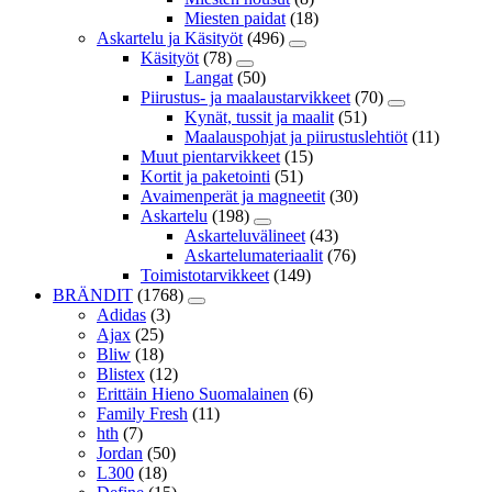
Miesten paidat
(18)
Askartelu ja Käsityöt
(496)
Käsityöt
(78)
Langat
(50)
Piirustus- ja maalaustarvikkeet
(70)
Kynät, tussit ja maalit
(51)
Maalauspohjat ja piirustuslehtiöt
(11)
Muut pientarvikkeet
(15)
Kortit ja paketointi
(51)
Avaimenperät ja magneetit
(30)
Askartelu
(198)
Askarteluvälineet
(43)
Askartelumateriaalit
(76)
Toimistotarvikkeet
(149)
BRÄNDIT
(1768)
Adidas
(3)
Ajax
(25)
Bliw
(18)
Blistex
(12)
Erittäin Hieno Suomalainen
(6)
Family Fresh
(11)
hth
(7)
Jordan
(50)
L300
(18)