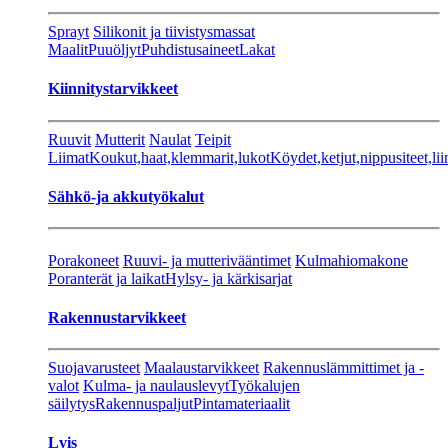
Sprayt
Silikonit ja tiivistysmassat
Maalit
Puuöljyt
Puhdistusaineet
Lakat
Kiinnitystarvikkeet
Ruuvit
Mutterit
Naulat
Teipit
Liimat
Koukut,haat,klemmarit,lukot
Köydet,ketjut,nippusiteet,lii
Sähkö-ja akkutyökalut
Porakoneet
Ruuvi- ja mutterivääntimet
Kulmahiomakone
Poranterät ja laikat
Hylsy- ja kärkisarjat
Rakennustarvikkeet
Suojavarusteet
Maalaustarvikkeet
Rakennuslämmittimet ja -
valot
Kulma- ja naulauslevyt
Työkalujen
säilytys
Rakennuspaljut
Pintamateriaalit
Lvis