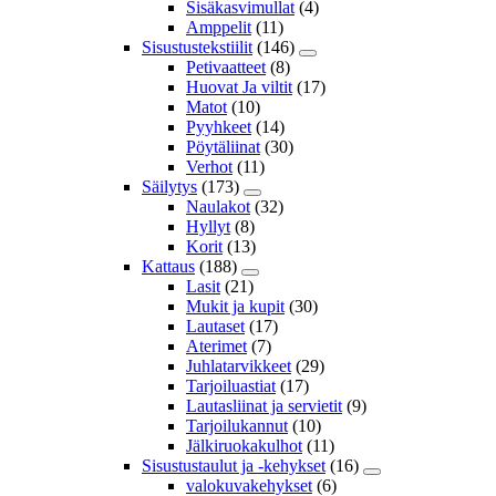
Sisäkasvimullat
(4)
Amppelit
(11)
Sisustustekstiilit
(146)
Petivaatteet
(8)
Huovat Ja viltit
(17)
Matot
(10)
Pyyhkeet
(14)
Pöytäliinat
(30)
Verhot
(11)
Säilytys
(173)
Naulakot
(32)
Hyllyt
(8)
Korit
(13)
Kattaus
(188)
Lasit
(21)
Mukit ja kupit
(30)
Lautaset
(17)
Aterimet
(7)
Juhlatarvikkeet
(29)
Tarjoiluastiat
(17)
Lautasliinat ja servietit
(9)
Tarjoilukannut
(10)
Jälkiruokakulhot
(11)
Sisustustaulut ja -kehykset
(16)
valokuvakehykset
(6)