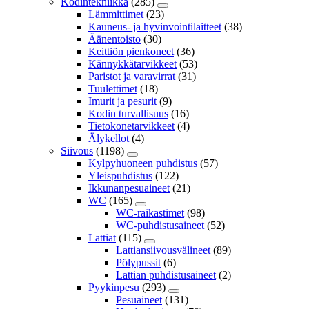
Kodintekniikka
(285)
Lämmittimet
(23)
Kauneus- ja hyvinvointilaitteet
(38)
Äänentoisto
(30)
Keittiön pienkoneet
(36)
Kännykkätarvikkeet
(53)
Paristot ja varavirrat
(31)
Tuulettimet
(18)
Imurit ja pesurit
(9)
Kodin turvallisuus
(16)
Tietokonetarvikkeet
(4)
Älykellot
(4)
Siivous
(1198)
Kylpyhuoneen puhdistus
(57)
Yleispuhdistus
(122)
Ikkunanpesuaineet
(21)
WC
(165)
WC-raikastimet
(98)
WC-puhdistusaineet
(52)
Lattiat
(115)
Lattiansiivousvälineet
(89)
Pölypussit
(6)
Lattian puhdistusaineet
(2)
Pyykinpesu
(293)
Pesuaineet
(131)