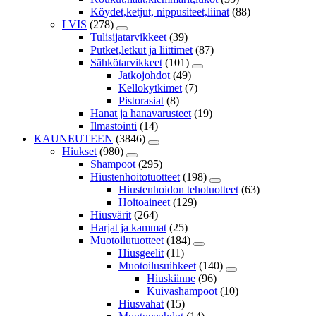
Köydet,ketjut, nippusiteet,liinat
(88)
LVIS
(278)
Tulisijatarvikkeet
(39)
Putket,letkut ja liittimet
(87)
Sähkötarvikkeet
(101)
Jatkojohdot
(49)
Kellokytkimet
(7)
Pistorasiat
(8)
Hanat ja hanavarusteet
(19)
Ilmastointi
(14)
KAUNEUTEEN
(3846)
Hiukset
(980)
Shampoot
(295)
Hiustenhoitotuotteet
(198)
Hiustenhoidon tehotuotteet
(63)
Hoitoaineet
(129)
Hiusvärit
(264)
Harjat ja kammat
(25)
Muotoilutuotteet
(184)
Hiusgeelit
(11)
Muotoilusuihkeet
(140)
Hiuskiinne
(96)
Kuivashampoot
(10)
Hiusvahat
(15)