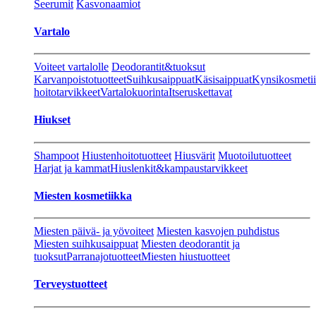
Seerumit
Kasvonaamiot
Vartalo
Voiteet vartalolle
Deodorantit&tuoksut
Karvanpoistotuotteet
Suihkusaippuat
Käsisaippuat
Kynsikosmeti
hoitotarvikkeet
Vartalokuorinta
Itseruskettavat
Hiukset
Shampoot
Hiustenhoitotuotteet
Hiusvärit
Muotoilutuotteet
Harjat ja kammat
Hiuslenkit&kampaustarvikkeet
Miesten kosmetiikka
Miesten päivä- ja yövoiteet
Miesten kasvojen puhdistus
Miesten suihkusaippuat
Miesten deodorantit ja
tuoksut
Parranajotuotteet
Miesten hiustuotteet
Terveystuotteet