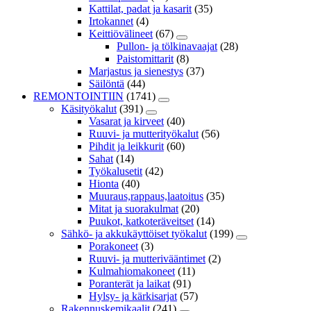
Kattilat, padat ja kasarit
(35)
Irtokannet
(4)
Keittiövälineet
(67)
Pullon- ja tölkinavaajat
(28)
Paistomittarit
(8)
Marjastus ja sienestys
(37)
Säilöntä
(44)
REMONTOINTIIN
(1741)
Käsityökalut
(391)
Vasarat ja kirveet
(40)
Ruuvi- ja mutterityökalut
(56)
Pihdit ja leikkurit
(60)
Sahat
(14)
Työkalusetit
(42)
Hionta
(40)
Muuraus,rappaus,laatoitus
(35)
Mitat ja suorakulmat
(20)
Puukot, katkoteräveitset
(14)
Sähkö- ja akkukäyttöiset työkalut
(199)
Porakoneet
(3)
Ruuvi- ja mutterivääntimet
(2)
Kulmahiomakoneet
(11)
Poranterät ja laikat
(91)
Hylsy- ja kärkisarjat
(57)
Rakennuskemikaalit
(241)