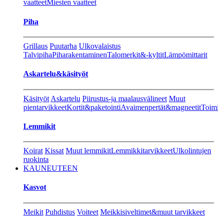
vaatteet
Miesten vaatteet
Piha
Grillaus
Puutarha
Ulkovalaistus
Talvipiha
Piharakentaminen
Talomerkit&-kyltit
Lämpömittarit
Askartelu&käsityöt
Käsityöt
Askartelu
Piirustus-ja maalausvälineet
Muut
pientarvikkeet
Kortit&paketointi
Avaimenpertät&magneetit
Toimi
Lemmikit
Koirat
Kissat
Muut lemmikit
Lemmikkitarvikkeet
Ulkolintujen
ruokinta
KAUNEUTEEN
Kasvot
Meikit
Puhdistus
Voiteet
Meikkisiveltimet&muut tarvikkeet