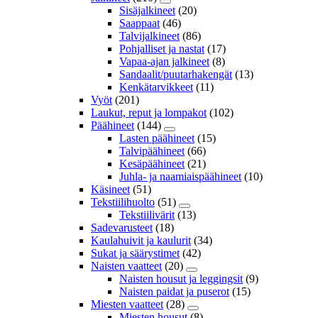
Sisäjalkineet
(20)
Saappaat
(46)
Talvijalkineet
(86)
Pohjalliset ja nastat
(17)
Vapaa-ajan jalkineet
(8)
Sandaalit/puutarhakengät
(13)
Kenkätarvikkeet
(11)
Vyöt
(201)
Laukut, reput ja lompakot
(102)
Päähineet
(144)
Lasten päähineet
(15)
Talvipäähineet
(66)
Kesäpäähineet
(21)
Juhla- ja naamiaispäähineet
(10)
Käsineet
(51)
Tekstiilihuolto
(51)
Tekstiilivärit
(13)
Sadevarusteet
(18)
Kaulahuivit ja kaulurit
(34)
Sukat ja säärystimet
(42)
Naisten vaatteet
(20)
Naisten housut ja leggingsit
(9)
Naisten paidat ja puserot
(15)
Miesten vaatteet
(28)
Miesten housut
(8)