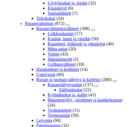
Löylykauhat ja -kiulut
(32)
Kiuaskivet
(6)
Saunamittarit
(7)
Tekokukat
(24)
Ruoanvalmistus
(872)
Ruoanvalmistusvälineet
(308)
Leikkuulaudat
(17)
Kauhat, lastat ja vispilät
(50)
Raastimet, leikkurit ja viipaloijat
(40)
Mitta-astiat
(20)
Veitset
(43)
Jääpalamuotit
(2)
Grillausvälineet
(18)
Hauduttimet ja keittimet
(14)
Uunivuoat
(60)
Ruoan ja juoman säilytys ja kuljetus
(280)
Ruoansäilytysastiat
(137)
Säilöntäastiat
(22)
Kylmälaukut ja -kallet
(43)
Maustemyllyt, -sirottimet ja kastikekannut
(24)
Vesikanisterit
(11)
Termosastiat
(50)
Leivonta
(94)
Paistinpannut
(32)