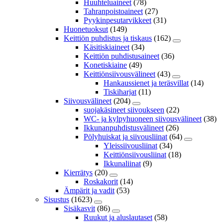
Huuhteluaineet
(78)
Tahranpoistoaineet
(27)
Pyykinpesutarvikkeet
(31)
Huonetuoksut
(149)
Keittiön puhdistus ja tiskaus
(162)
Käsitiskiaineet
(34)
Keittiön puhdistusaineet
(36)
Konetiskiaine
(49)
Keittiönsiivousvälineet
(43)
Hankaussienet ja teräsvillat
(14)
Tiskiharjat
(11)
Siivousvälineet
(204)
suojakäsineet siivoukseen
(22)
WC- ja kylpyhuoneen siivousvälineet
(38)
Ikkunanpuhdistusvälineet
(26)
Pölyhuiskat ja siivousliinat
(64)
Yleissiivousliinat
(34)
Keittiönsiivousliinat
(18)
Ikkunaliinat
(9)
Kierrätys
(20)
Roskakorit
(14)
Ämpärit ja vadit
(53)
Sisustus
(1623)
Sisäkasvit
(86)
Ruukut ja aluslautaset
(58)