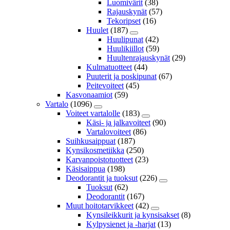
Luomivärit
(38)
Rajauskynät
(57)
Tekoripset
(16)
Huulet
(187)
Huulipunat
(42)
Huulikiillot
(59)
Huultenrajauskynät
(29)
Kulmatuotteet
(44)
Puuterit ja poskipunat
(67)
Peitevoiteet
(45)
Kasvonaamiot
(59)
Vartalo
(1096)
Voiteet vartalolle
(183)
Käsi- ja jalkavoiteet
(90)
Vartalovoiteet
(86)
Suihkusaippuat
(187)
Kynsikosmetiikka
(250)
Karvanpoistotuotteet
(23)
Käsisaippua
(198)
Deodorantit ja tuoksut
(226)
Tuoksut
(62)
Deodorantit
(167)
Muut hoitotarvikkeet
(42)
Kynsileikkurit ja kynsisakset
(8)
Kylpysienet ja -harjat
(13)