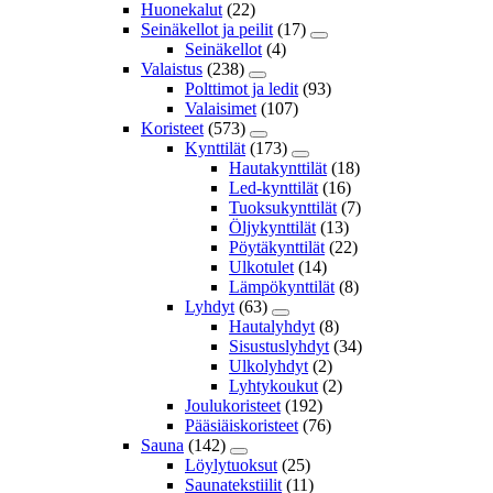
Huonekalut
(22)
Seinäkellot ja peilit
(17)
Seinäkellot
(4)
Valaistus
(238)
Polttimot ja ledit
(93)
Valaisimet
(107)
Koristeet
(573)
Kynttilät
(173)
Hautakynttilät
(18)
Led-kynttilät
(16)
Tuoksukynttilät
(7)
Öljykynttilät
(13)
Pöytäkynttilät
(22)
Ulkotulet
(14)
Lämpökynttilät
(8)
Lyhdyt
(63)
Hautalyhdyt
(8)
Sisustuslyhdyt
(34)
Ulkolyhdyt
(2)
Lyhtykoukut
(2)
Joulukoristeet
(192)
Pääsiäiskoristeet
(76)
Sauna
(142)
Löylytuoksut
(25)
Saunatekstiilit
(11)