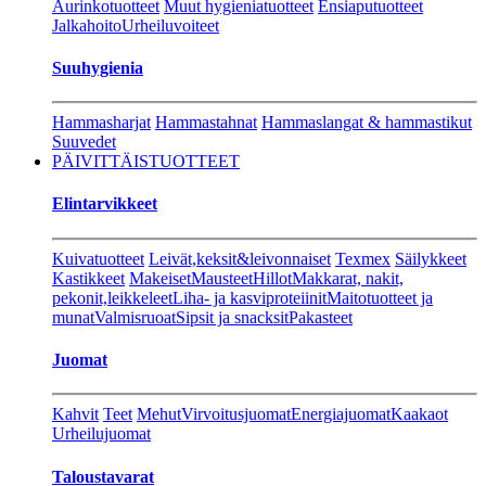
Aurinkotuotteet
Muut hygieniatuotteet
Ensiaputuotteet
Jalkahoito
Urheiluvoiteet
Suuhygienia
Hammasharjat
Hammastahnat
Hammaslangat & hammastikut
Suuvedet
PÄIVITTÄISTUOTTEET
Elintarvikkeet
Kuivatuotteet
Leivät,keksit&leivonnaiset
Texmex
Säilykkeet
Kastikkeet
Makeiset
Mausteet
Hillot
Makkarat, nakit,
pekonit,leikkeleet
Liha- ja kasviproteiinit
Maitotuotteet ja
munat
Valmisruoat
Sipsit ja snacksit
Pakasteet
Juomat
Kahvit
Teet
Mehut
Virvoitusjuomat
Energiajuomat
Kaakaot
Urheilujuomat
Taloustavarat