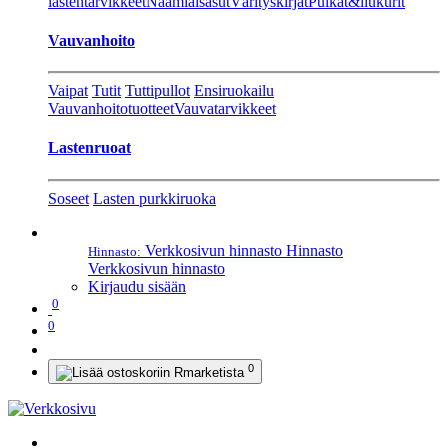
lastentarvikkeet
Naamiaisasut
Värityskirjat
Pulkat&liukurit
Vauvanhoito
Vaipat
Tutit
Tuttipullot
Ensiruokailu
Vauvanhoitotuotteet
Vauvatarvikkeet
Lastenruoat
Soseet
Lasten purkkiruoka
Verkkosivun hinnasto
Hinnasto
Hinnasto:
Verkkosivun hinnasto
Kirjaudu sisään
0
0
0