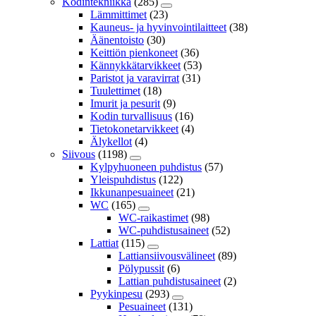
Kodintekniikka
(285)
Lämmittimet
(23)
Kauneus- ja hyvinvointilaitteet
(38)
Äänentoisto
(30)
Keittiön pienkoneet
(36)
Kännykkätarvikkeet
(53)
Paristot ja varavirrat
(31)
Tuulettimet
(18)
Imurit ja pesurit
(9)
Kodin turvallisuus
(16)
Tietokonetarvikkeet
(4)
Älykellot
(4)
Siivous
(1198)
Kylpyhuoneen puhdistus
(57)
Yleispuhdistus
(122)
Ikkunanpesuaineet
(21)
WC
(165)
WC-raikastimet
(98)
WC-puhdistusaineet
(52)
Lattiat
(115)
Lattiansiivousvälineet
(89)
Pölypussit
(6)
Lattian puhdistusaineet
(2)
Pyykinpesu
(293)
Pesuaineet
(131)