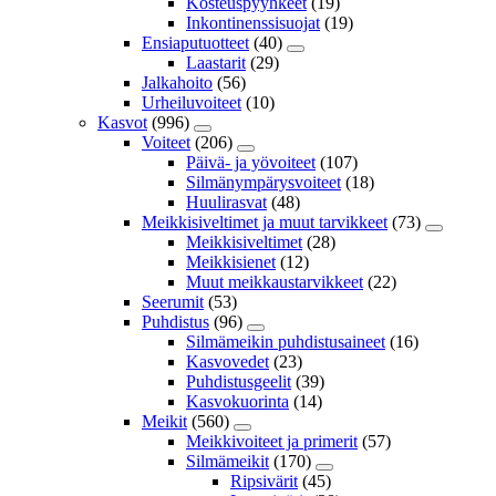
Kosteuspyyhkeet
(19)
Inkontinenssisuojat
(19)
Ensiaputuotteet
(40)
Laastarit
(29)
Jalkahoito
(56)
Urheiluvoiteet
(10)
Kasvot
(996)
Voiteet
(206)
Päivä- ja yövoiteet
(107)
Silmänympärysvoiteet
(18)
Huulirasvat
(48)
Meikkisiveltimet ja muut tarvikkeet
(73)
Meikkisiveltimet
(28)
Meikkisienet
(12)
Muut meikkaustarvikkeet
(22)
Seerumit
(53)
Puhdistus
(96)
Silmämeikin puhdistusaineet
(16)
Kasvovedet
(23)
Puhdistusgeelit
(39)
Kasvokuorinta
(14)
Meikit
(560)
Meikkivoiteet ja primerit
(57)
Silmämeikit
(170)
Ripsivärit
(45)