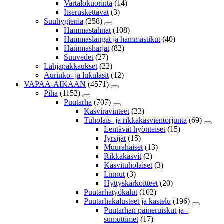
Vartalokuorinta
(14)
Itseruskettavat
(3)
Suuhygienia
(258)
Hammastahnat
(108)
Hammaslangat ja hammastikut
(40)
Hammasharjat
(82)
Suuvedet
(27)
Lahjapakkaukset
(22)
Aurinko- ja lukulasit
(12)
VAPAA-AIKAAN
(4571)
Piha
(1152)
Puutarha
(707)
Kasviravinteet
(23)
Tuholais- ja rikkakasvientorjunta
(69)
Lentävät hyönteiset
(15)
Jyrsijät
(15)
Muurahaiset
(13)
Rikkakasvit
(2)
Kasvituholaiset
(3)
Linnut
(3)
Hyttyskarkoitteet
(20)
Puutarhatyökalut
(102)
Puutarhakalusteet ja kastelu
(196)
Puutarhan paineruiskut ja -
sumuttimet
(17)