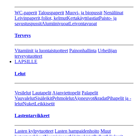
WC-paperit
Talouspaperit
Muovi- ja biopussit
Nenäliinat
Leivinpaperit,foliot, kelmut
Kertakäyttöastiat
Paisto- ja
savustuspussit
Alumiinivuoat
Leivontavuoat
Terveys
Vitamiinit ja luontaistuotteet
Painonhallinta
Urheilijan
terveystuotteet
LAPSILLE
Lelut
Vesilelut
Lautapelit
Ajanviettopelit
Palapelit
Vauvalelut
Sisäleikit
Pehmolelut
Ajoneuvot&radat
Pihapelit ja -
lelut
Nuket
Leikkisetit
Lastentarvikkeet
Lasten kylpytuotteet
Lasten hampaidenhoito
Muut