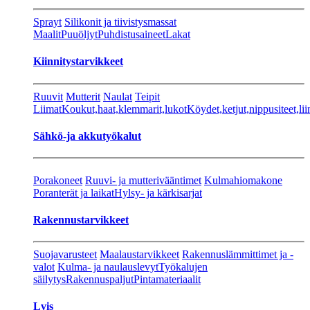
Sprayt
Silikonit ja tiivistysmassat
Maalit
Puuöljyt
Puhdistusaineet
Lakat
Kiinnitystarvikkeet
Ruuvit
Mutterit
Naulat
Teipit
Liimat
Koukut,haat,klemmarit,lukot
Köydet,ketjut,nippusiteet,lii
Sähkö-ja akkutyökalut
Porakoneet
Ruuvi- ja mutterivääntimet
Kulmahiomakone
Poranterät ja laikat
Hylsy- ja kärkisarjat
Rakennustarvikkeet
Suojavarusteet
Maalaustarvikkeet
Rakennuslämmittimet ja -
valot
Kulma- ja naulauslevyt
Työkalujen
säilytys
Rakennuspaljut
Pintamateriaalit
Lvis