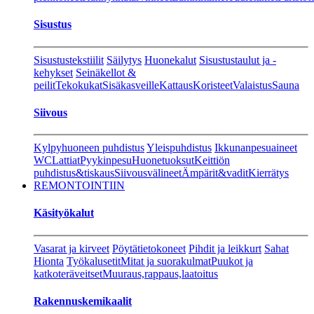
Sisustus
Sisustustekstiilit
Säilytys
Huonekalut
Sisustustaulut ja -
kehykset
Seinäkellot &
peilit
Tekokukat
Sisäkasveille
Kattaus
Koristeet
Valaistus
Sauna
Siivous
Kylpyhuoneen puhdistus
Yleispuhdistus
Ikkunanpesuaineet
WC
Lattiat
Pyykinpesu
Huonetuoksut
Keittiön
puhdistus&tiskaus
Siivousvälineet
Ämpärit&vadit
Kierrätys
REMONTOINTIIN
Käsityökalut
Vasarat ja kirveet
Pöytätietokoneet
Pihdit ja leikkurt
Sahat
Hionta
Työkalusetit
Mitat ja suorakulmat
Puukot ja
katkoteräveitset
Muuraus,rappaus,laatoitus
Rakennuskemikaalit