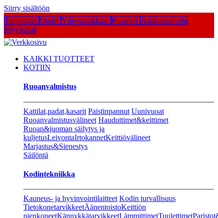
Siirry sisältöön
Tarjoukset
Outlet
Yritysasiakkaat
Rmarket
Asiakaspalvelu
Myymälät
KAIKKI TUOTTEET
KOTIIN
Ruoanvalmistus
Kattilat,padat,kasarit
Paistinpannut
Uunivuoat
Ruoanvalmistusvälineet
Hauduttimet&keittimet
Ruoan&juoman säilytys ja
kuljetus
Leivonta
Irtokannet
Keittiövälineet
Marjastus&Sienestys
Säilöntä
Kodintekniikka
Kauneus- ja hyvinvointilaitteet
Kodin turvallisuus
Tietokonetarvikkeet
Äänentoisto
Keittiön
pienkoneet
Kännykkätarvikkeet
Lämmittimet
Tuulettimet
Paristot