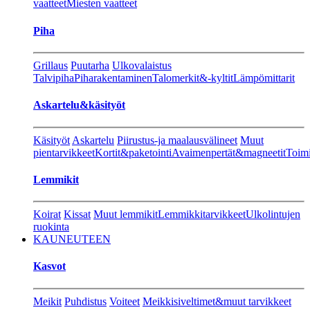
vaatteet
Miesten vaatteet
Piha
Grillaus
Puutarha
Ulkovalaistus
Talvipiha
Piharakentaminen
Talomerkit&-kyltit
Lämpömittarit
Askartelu&käsityöt
Käsityöt
Askartelu
Piirustus-ja maalausvälineet
Muut
pientarvikkeet
Kortit&paketointi
Avaimenpertät&magneetit
Toimi
Lemmikit
Koirat
Kissat
Muut lemmikit
Lemmikkitarvikkeet
Ulkolintujen
ruokinta
KAUNEUTEEN
Kasvot
Meikit
Puhdistus
Voiteet
Meikkisiveltimet&muut tarvikkeet