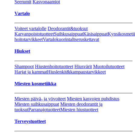
Seerumit
Kasvonaamiot
Vartalo
Voiteet vartalolle
Deodorantit&tuoksut
Karvanpoistotuotteet
Suihkusaippuat
Käsisaippuat
Kynsikosmeti
hoitotarvikkeet
Vartalokuorinta
Itseruskettavat
Hiukset
Shampoot
Hiustenhoitotuotteet
Hiusvärit
Muotoilutuotteet
Harjat ja kammat
Hiuslenkit&kampaustarvikkeet
Miesten kosmetiikka
Miesten päivä- ja yövoiteet
Miesten kasvojen puhdistus
Miesten suihkusaippuat
Miesten deodorantit ja
tuoksut
Parranajotuotteet
Miesten hiustuotteet
Terveystuotteet