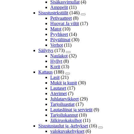
Sisäkasvimullat
(4)
Amppelit
(11)
Sisustustekstiilit
(146)
Petivaatteet
(8)
Huovat Ja viltit
(17)
Matot
(10)
Pyyhkeet
(14)
Pöytäliinat
(30)
Verhot
(11)
Säilytys
(173)
Naulakot
(32)
Hyllyt
(8)
Korit
(13)
Kattaus
(188)
Lasit
(21)
Mukit ja kupit
(30)
Lautaset
(17)
Aterimet
(7)
Juhlatarvikkeet
(29)
Tarjoiluastiat
(17)
Lautasliinat ja servietit
(9)
Tarjoilukannut
(10)
Jälkiruokakulhot
(11)
Sisustustaulut ja -kehykset
(16)
valokuvakehykset
(6)