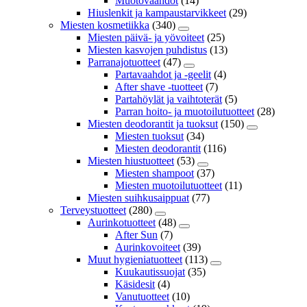
Muotovaahdot
(14)
Hiuslenkit ja kampaustarvikkeet
(29)
Miesten kosmetiikka
(340)
Miesten päivä- ja yövoiteet
(25)
Miesten kasvojen puhdistus
(13)
Parranajotuotteet
(47)
Partavaahdot ja -geelit
(4)
After shave -tuotteet
(7)
Partahöylät ja vaihtoterät
(5)
Parran hoito- ja muotoilutuotteet
(28)
Miesten deodorantit ja tuoksut
(150)
Miesten tuoksut
(34)
Miesten deodorantit
(116)
Miesten hiustuotteet
(53)
Miesten shampoot
(37)
Miesten muotoilutuotteet
(11)
Miesten suihkusaippuat
(77)
Terveystuotteet
(280)
Aurinkotuotteet
(48)
After Sun
(7)
Aurinkovoiteet
(39)
Muut hygieniatuotteet
(113)
Kuukautissuojat
(35)
Käsidesit
(4)
Vanutuotteet
(10)