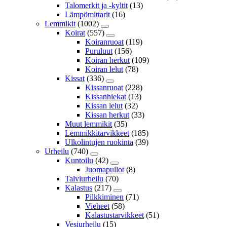
Talomerkit ja -kyltit
(13)
Lämpömittarit
(16)
Lemmikit
(1002)
Koirat
(557)
Koiranruoat
(119)
Puruluut
(156)
Koiran herkut
(109)
Koiran lelut
(78)
Kissat
(336)
Kissanruoat
(228)
Kissanhiekat
(13)
Kissan lelut
(32)
Kissan herkut
(33)
Muut lemmikit
(35)
Lemmikkitarvikkeet
(185)
Ulkolintujen ruokinta
(39)
Urheilu
(740)
Kuntoilu
(42)
Juomapullot
(8)
Talviurheilu
(70)
Kalastus
(217)
Pilkkiminen
(71)
Vieheet
(58)
Kalastustarvikkeet
(51)
Vesiurheilu
(15)