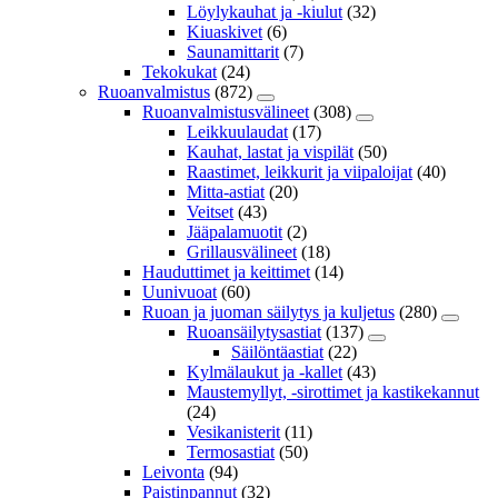
Löylykauhat ja -kiulut
(32)
Kiuaskivet
(6)
Saunamittarit
(7)
Tekokukat
(24)
Ruoanvalmistus
(872)
Ruoanvalmistusvälineet
(308)
Leikkuulaudat
(17)
Kauhat, lastat ja vispilät
(50)
Raastimet, leikkurit ja viipaloijat
(40)
Mitta-astiat
(20)
Veitset
(43)
Jääpalamuotit
(2)
Grillausvälineet
(18)
Hauduttimet ja keittimet
(14)
Uunivuoat
(60)
Ruoan ja juoman säilytys ja kuljetus
(280)
Ruoansäilytysastiat
(137)
Säilöntäastiat
(22)
Kylmälaukut ja -kallet
(43)
Maustemyllyt, -sirottimet ja kastikekannut
(24)
Vesikanisterit
(11)
Termosastiat
(50)
Leivonta
(94)
Paistinpannut
(32)