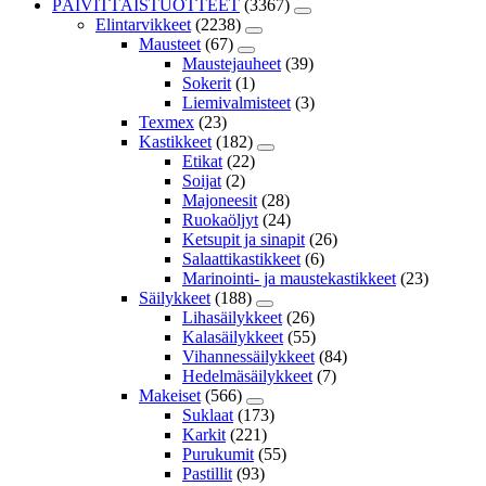
PÄIVITTÄISTUOTTEET
(3367)
Elintarvikkeet
(2238)
Mausteet
(67)
Maustejauheet
(39)
Sokerit
(1)
Liemivalmisteet
(3)
Texmex
(23)
Kastikkeet
(182)
Etikat
(22)
Soijat
(2)
Majoneesit
(28)
Ruokaöljyt
(24)
Ketsupit ja sinapit
(26)
Salaattikastikkeet
(6)
Marinointi- ja maustekastikkeet
(23)
Säilykkeet
(188)
Lihasäilykkeet
(26)
Kalasäilykkeet
(55)
Vihannessäilykkeet
(84)
Hedelmäsäilykkeet
(7)
Makeiset
(566)
Suklaat
(173)
Karkit
(221)
Purukumit
(55)
Pastillit
(93)