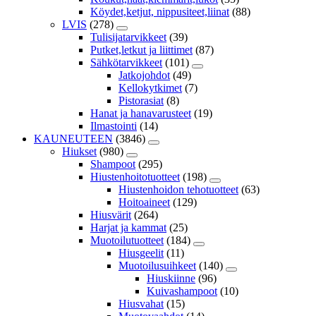
Köydet,ketjut, nippusiteet,liinat
(88)
LVIS
(278)
Tulisijatarvikkeet
(39)
Putket,letkut ja liittimet
(87)
Sähkötarvikkeet
(101)
Jatkojohdot
(49)
Kellokytkimet
(7)
Pistorasiat
(8)
Hanat ja hanavarusteet
(19)
Ilmastointi
(14)
KAUNEUTEEN
(3846)
Hiukset
(980)
Shampoot
(295)
Hiustenhoitotuotteet
(198)
Hiustenhoidon tehotuotteet
(63)
Hoitoaineet
(129)
Hiusvärit
(264)
Harjat ja kammat
(25)
Muotoilutuotteet
(184)
Hiusgeelit
(11)
Muotoilusuihkeet
(140)
Hiuskiinne
(96)
Kuivashampoot
(10)
Hiusvahat
(15)