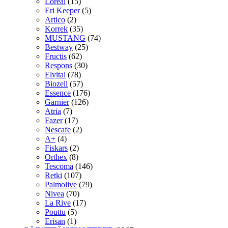
Loreal
(15)
Eri Keeper
(5)
Artico
(2)
Korrek
(35)
MUSTANG
(74)
Bestway
(25)
Fructis
(62)
Respons
(30)
Elvital
(78)
Biozell
(57)
Essence
(176)
Garnier
(126)
Atria
(7)
Fazer
(17)
Nescafe
(2)
A+
(4)
Fiskars
(2)
Orthex
(8)
Tescoma
(146)
Retki
(107)
Palmolive
(79)
Nivea
(70)
La Rive
(17)
Pouttu
(5)
Erisan
(1)