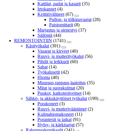
Kattilat, padat ja kasarit
(35)
Irtokannet
(4)
Keittiövälineet
(67)
Pullon- ja tölkinavaajat
(28)
Paistomittarit
(8)
Marjastus ja sienestys
(37)
Säilöntä
(44)
REMONTOINTIIN
(1741)
Käsityökalut
(391)
Vasarat ja kirveet
(40)
Ruuvi- ja mutterityökalut
(56)
Pihdit ja leikkurit
(60)
Sahat
(14)
Työkalusetit
(42)
Hionta
(40)
Muuraus,rappaus,laatoitus
(35)
Mitat ja suorakulmat
(20)
Puukot, katkoteräveitset
(14)
Sähkö- ja akkukäyttöiset työkalut
(199)
Porakoneet
(3)
Ruuvi- ja mutterivääntimet
(2)
Kulmahiomakoneet
(11)
Poranterät ja laikat
(91)
Hylsy- ja kärkisarjat
(57)
Rakennuskemikaalit
(241)