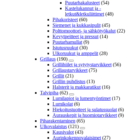
Puutarhakalusteet
(54)
Kastelukannut ja -
letkut&letkuliittimet
(48)
Pihakoristeet
(60)
Siemenet ja kukkasipulit
(45)
Polttomoottori- ja sähkötyökalut
(22)
Kevytpeitteet ja pressut
(14)
Puutarhamullat
(9)
Istutusruukut
(30)
Ulkoruukut ja amppelit
(28)
Grillaus
(190)
Grillihiilet ja sytytystarvikkeet
(56)
Grillaustarvikkeet
(75)
Grillit
(21)
Grillin puhdistus
(13)
Halsterit ja makkaratikut
(16)
Talvipiha
(62)
Lumilapiot ja lumentyöntimet
(17)
Lumikolat
(6)
Hiekoitustuotteet ja sulatussuolat
(6)
Aurauskepit ja huomiotarvikkeet
(9)
Piharakentaminen
(65)
Ulkovalaistus
(121)
Kausivalot
(43)
Aurinkokennovalaisimet
(27)