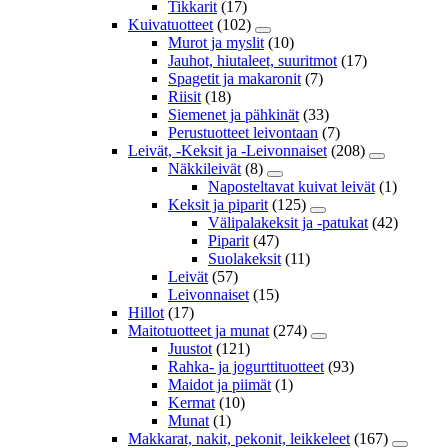
Tikkarit
(17)
Kuivatuotteet
(102)
Murot ja myslit
(10)
Jauhot, hiutaleet, suuritmot
(17)
Spagetit ja makaronit
(7)
Riisit
(18)
Siemenet ja pähkinät
(33)
Perustuotteet leivontaan
(7)
Leivät, -Keksit ja -Leivonnaiset
(208)
Näkkileivät
(8)
Naposteltavat kuivat leivät
(1)
Keksit ja piparit
(125)
Välipalakeksit ja -patukat
(42)
Piparit
(47)
Suolakeksit
(11)
Leivät
(57)
Leivonnaiset
(15)
Hillot
(17)
Maitotuotteet ja munat
(274)
Juustot
(121)
Rahka- ja jogurttituotteet
(93)
Maidot ja piimät
(1)
Kermat
(10)
Munat
(1)
Makkarat, nakit, pekonit, leikkeleet
(167)