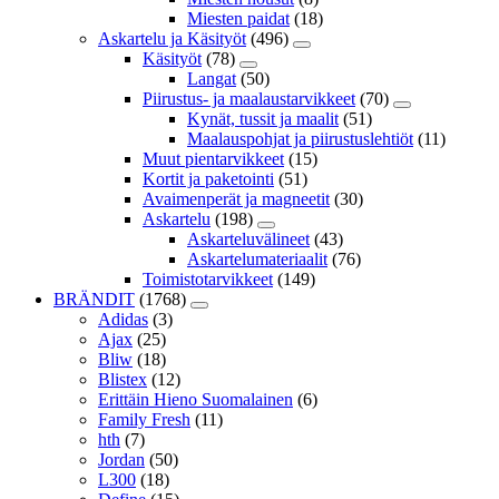
Miesten paidat
(18)
Askartelu ja Käsityöt
(496)
Käsityöt
(78)
Langat
(50)
Piirustus- ja maalaustarvikkeet
(70)
Kynät, tussit ja maalit
(51)
Maalauspohjat ja piirustuslehtiöt
(11)
Muut pientarvikkeet
(15)
Kortit ja paketointi
(51)
Avaimenperät ja magneetit
(30)
Askartelu
(198)
Askarteluvälineet
(43)
Askartelumateriaalit
(76)
Toimistotarvikkeet
(149)
BRÄNDIT
(1768)
Adidas
(3)
Ajax
(25)
Bliw
(18)
Blistex
(12)
Erittäin Hieno Suomalainen
(6)
Family Fresh
(11)
hth
(7)
Jordan
(50)
L300
(18)