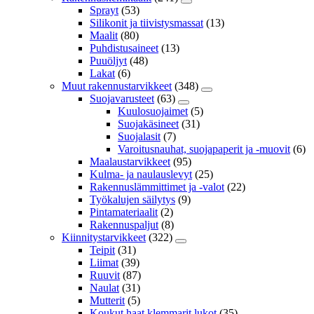
Sprayt
(53)
Silikonit ja tiivistysmassat
(13)
Maalit
(80)
Puhdistusaineet
(13)
Puuöljyt
(48)
Lakat
(6)
Muut rakennustarvikkeet
(348)
Suojavarusteet
(63)
Kuulosuojaimet
(5)
Suojakäsineet
(31)
Suojalasit
(7)
Varoitusnauhat, suojapaperit ja -muovit
(6)
Maalaustarvikkeet
(95)
Kulma- ja naulauslevyt
(25)
Rakennuslämmittimet ja -valot
(22)
Työkalujen säilytys
(9)
Pintamateriaalit
(2)
Rakennuspaljut
(8)
Kiinnitystarvikkeet
(322)
Teipit
(31)
Liimat
(39)
Ruuvit
(87)
Naulat
(31)
Mutterit
(5)
Koukut,haat,klemmarit,lukot
(35)