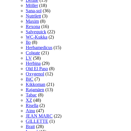
Define
(15)
Möller
(18)
Sana-sol
(36)
Nutrilett
(3)
Maxim
(8)
Rexona
(16)
Salvequick
(22)
WC-Kukka
(2)
Ilo
(8)
Herbamedicus
(15)
Colgate
(21)
LV
(58)
Herbina
(29)
Old El Paso
(8)
Oxygenol
(12)
BiC
(7)
Kikkoman
(21)
Rajamäen
(13)
Tabac
(8)
XZ
(48)
Risella
(2)
Ainu
(47)
JEAN MARC
(22)
GILLETTE
(1)
Brait
(28)