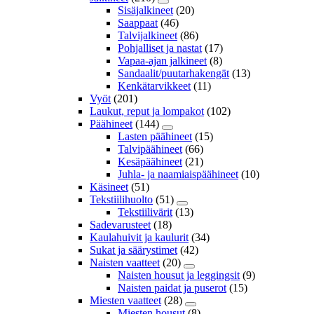
Sisäjalkineet
(20)
Saappaat
(46)
Talvijalkineet
(86)
Pohjalliset ja nastat
(17)
Vapaa-ajan jalkineet
(8)
Sandaalit/puutarhakengät
(13)
Kenkätarvikkeet
(11)
Vyöt
(201)
Laukut, reput ja lompakot
(102)
Päähineet
(144)
Lasten päähineet
(15)
Talvipäähineet
(66)
Kesäpäähineet
(21)
Juhla- ja naamiaispäähineet
(10)
Käsineet
(51)
Tekstiilihuolto
(51)
Tekstiilivärit
(13)
Sadevarusteet
(18)
Kaulahuivit ja kaulurit
(34)
Sukat ja säärystimet
(42)
Naisten vaatteet
(20)
Naisten housut ja leggingsit
(9)
Naisten paidat ja puserot
(15)
Miesten vaatteet
(28)
Miesten housut
(8)