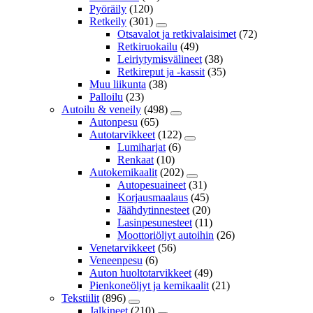
Pyöräily
(120)
Retkeily
(301)
Otsavalot ja retkivalaisimet
(72)
Retkiruokailu
(49)
Leiriytymisvälineet
(38)
Retkireput ja -kassit
(35)
Muu liikunta
(38)
Palloilu
(23)
Autoilu & veneily
(498)
Autonpesu
(65)
Autotarvikkeet
(122)
Lumiharjat
(6)
Renkaat
(10)
Autokemikaalit
(202)
Autopesuaineet
(31)
Korjausmaalaus
(45)
Jäähdytinnesteet
(20)
Lasinpesunesteet
(11)
Moottoriöljyt autoihin
(26)
Venetarvikkeet
(56)
Veneenpesu
(6)
Auton huoltotarvikkeet
(49)
Pienkoneöljyt ja kemikaalit
(21)
Tekstiilit
(896)
Jalkineet
(210)