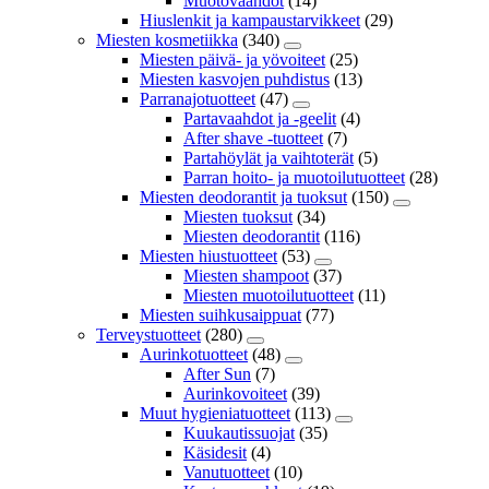
Muotovaahdot
(14)
Hiuslenkit ja kampaustarvikkeet
(29)
Miesten kosmetiikka
(340)
Miesten päivä- ja yövoiteet
(25)
Miesten kasvojen puhdistus
(13)
Parranajotuotteet
(47)
Partavaahdot ja -geelit
(4)
After shave -tuotteet
(7)
Partahöylät ja vaihtoterät
(5)
Parran hoito- ja muotoilutuotteet
(28)
Miesten deodorantit ja tuoksut
(150)
Miesten tuoksut
(34)
Miesten deodorantit
(116)
Miesten hiustuotteet
(53)
Miesten shampoot
(37)
Miesten muotoilutuotteet
(11)
Miesten suihkusaippuat
(77)
Terveystuotteet
(280)
Aurinkotuotteet
(48)
After Sun
(7)
Aurinkovoiteet
(39)
Muut hygieniatuotteet
(113)
Kuukautissuojat
(35)
Käsidesit
(4)
Vanutuotteet
(10)