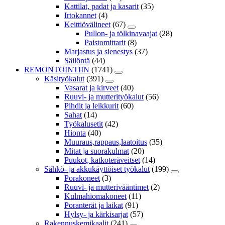
Kattilat, padat ja kasarit
(35)
Irtokannet
(4)
Keittiövälineet
(67)
Pullon- ja tölkinavaajat
(28)
Paistomittarit
(8)
Marjastus ja sienestys
(37)
Säilöntä
(44)
REMONTOINTIIN
(1741)
Käsityökalut
(391)
Vasarat ja kirveet
(40)
Ruuvi- ja mutterityökalut
(56)
Pihdit ja leikkurit
(60)
Sahat
(14)
Työkalusetit
(42)
Hionta
(40)
Muuraus,rappaus,laatoitus
(35)
Mitat ja suorakulmat
(20)
Puukot, katkoteräveitset
(14)
Sähkö- ja akkukäyttöiset työkalut
(199)
Porakoneet
(3)
Ruuvi- ja mutterivääntimet
(2)
Kulmahiomakoneet
(11)
Poranterät ja laikat
(91)
Hylsy- ja kärkisarjat
(57)
Rakennuskemikaalit
(241)