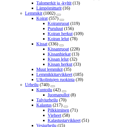
Talomerkit ja -kyltit
(13)
Lämpömittarit
(16)
Lemmikit
(1002)
Koirat
(557)
Koiranruoat
(119)
Puruluut
(156)
Koiran herkut
(109)
Koiran lelut
(78)
Kissat
(336)
Kissanruoat
(228)
Kissanhiekat
(13)
Kissan lelut
(32)
Kissan herkut
(33)
Muut lemmikit
(35)
Lemmikkitarvikkeet
(185)
Ulkolintujen ruokinta
(39)
Urheilu
(740)
Kuntoilu
(42)
Juomapullot
(8)
Talviurheilu
(70)
Kalastus
(217)
Pilkkiminen
(71)
Vieheet
(58)
Kalastustarvikkeet
(51)
Vesiurheilu
(15)