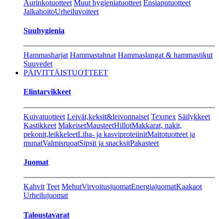
Aurinkotuotteet
Muut hygieniatuotteet
Ensiaputuotteet
Jalkahoito
Urheiluvoiteet
Suuhygienia
Hammasharjat
Hammastahnat
Hammaslangat & hammastikut
Suuvedet
PÄIVITTÄISTUOTTEET
Elintarvikkeet
Kuivatuotteet
Leivät,keksit&leivonnaiset
Texmex
Säilykkeet
Kastikkeet
Makeiset
Mausteet
Hillot
Makkarat, nakit,
pekonit,leikkeleet
Liha- ja kasviproteiinit
Maitotuotteet ja
munat
Valmisruoat
Sipsit ja snacksit
Pakasteet
Juomat
Kahvit
Teet
Mehut
Virvoitusjuomat
Energiajuomat
Kaakaot
Urheilujuomat
Taloustavarat