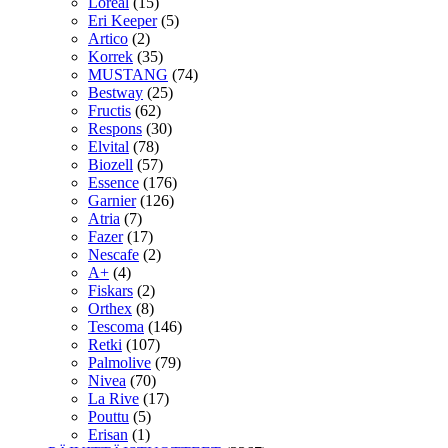
Loreal
(15)
Eri Keeper
(5)
Artico
(2)
Korrek
(35)
MUSTANG
(74)
Bestway
(25)
Fructis
(62)
Respons
(30)
Elvital
(78)
Biozell
(57)
Essence
(176)
Garnier
(126)
Atria
(7)
Fazer
(17)
Nescafe
(2)
A+
(4)
Fiskars
(2)
Orthex
(8)
Tescoma
(146)
Retki
(107)
Palmolive
(79)
Nivea
(70)
La Rive
(17)
Pouttu
(5)
Erisan
(1)