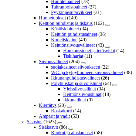
Huuhteluaineet
(78)
Tahranpoistoaineet
(27)
Pyykinpesutarvikkeet
(31)
Huonetuoksut
(149)
Keittiön puhdistus ja tiskaus
(162)
Käsitiskiaineet
(34)
Keittiön puhdistusaineet
(36)
Konetiskiaine
(49)
Keittiönsiivousvälineet
(43)
Hankaussienet ja teräsvillat
(14)
Tiskiharjat
(11)
Siivousvälineet
(204)
suojakäsineet siivoukseen
(22)
WC- ja kylpyhuoneen siivousvälineet
(38)
Ikkunanpuhdistusvälineet
(26)
Pölyhuiskat ja siivousliinat
(64)
Yleissiivousliinat
(34)
Keittiönsiivousliinat
(18)
Ikkunaliinat
(9)
Kierrätys
(20)
Roskakorit
(14)
Ämpärit ja vadit
(53)
Sisustus
(1623)
Sisäkasvit
(86)
Ruukut ja aluslautaset
(58)