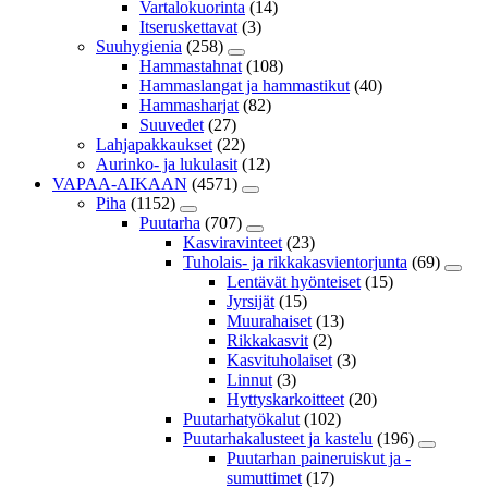
Vartalokuorinta
(14)
Itseruskettavat
(3)
Suuhygienia
(258)
Hammastahnat
(108)
Hammaslangat ja hammastikut
(40)
Hammasharjat
(82)
Suuvedet
(27)
Lahjapakkaukset
(22)
Aurinko- ja lukulasit
(12)
VAPAA-AIKAAN
(4571)
Piha
(1152)
Puutarha
(707)
Kasviravinteet
(23)
Tuholais- ja rikkakasvientorjunta
(69)
Lentävät hyönteiset
(15)
Jyrsijät
(15)
Muurahaiset
(13)
Rikkakasvit
(2)
Kasvituholaiset
(3)
Linnut
(3)
Hyttyskarkoitteet
(20)
Puutarhatyökalut
(102)
Puutarhakalusteet ja kastelu
(196)
Puutarhan paineruiskut ja -
sumuttimet
(17)