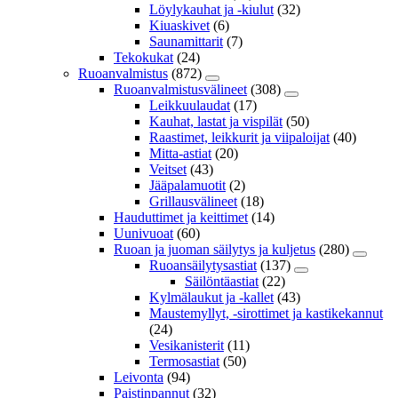
Löylykauhat ja -kiulut
(32)
Kiuaskivet
(6)
Saunamittarit
(7)
Tekokukat
(24)
Ruoanvalmistus
(872)
Ruoanvalmistusvälineet
(308)
Leikkuulaudat
(17)
Kauhat, lastat ja vispilät
(50)
Raastimet, leikkurit ja viipaloijat
(40)
Mitta-astiat
(20)
Veitset
(43)
Jääpalamuotit
(2)
Grillausvälineet
(18)
Hauduttimet ja keittimet
(14)
Uunivuoat
(60)
Ruoan ja juoman säilytys ja kuljetus
(280)
Ruoansäilytysastiat
(137)
Säilöntäastiat
(22)
Kylmälaukut ja -kallet
(43)
Maustemyllyt, -sirottimet ja kastikekannut
(24)
Vesikanisterit
(11)
Termosastiat
(50)
Leivonta
(94)
Paistinpannut
(32)