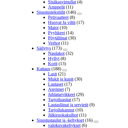
Sisäkasvimullat
(4)
Amppelit
(11)
Sisustustekstiilit
(146)
Petivaatteet
(8)
Huovat Ja viltit
(17)
Matot
(10)
Pyyhkeet
(14)
Pöytäliinat
(30)
Verhot
(11)
Säilytys
(173)
Naulakot
(32)
Hyllyt
(8)
Korit
(13)
Kattaus
(188)
Lasit
(21)
Mukit ja kupit
(30)
Lautaset
(17)
Aterimet
(7)
Juhlatarvikkeet
(29)
Tarjoiluastiat
(17)
Lautasliinat ja servietit
(9)
Tarjoilukannut
(10)
Jälkiruokakulhot
(11)
Sisustustaulut ja -kehykset
(16)
valokuvakehykset
(6)