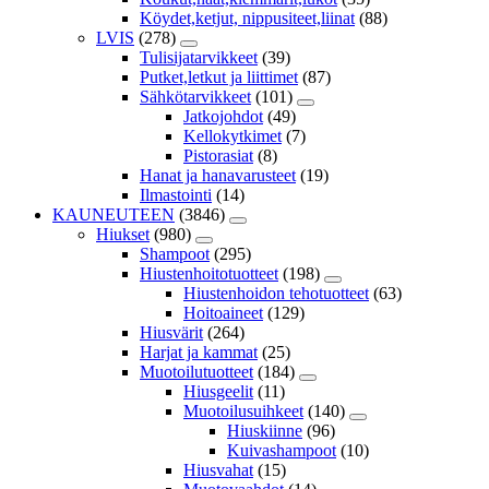
Köydet,ketjut, nippusiteet,liinat
(88)
LVIS
(278)
Tulisijatarvikkeet
(39)
Putket,letkut ja liittimet
(87)
Sähkötarvikkeet
(101)
Jatkojohdot
(49)
Kellokytkimet
(7)
Pistorasiat
(8)
Hanat ja hanavarusteet
(19)
Ilmastointi
(14)
KAUNEUTEEN
(3846)
Hiukset
(980)
Shampoot
(295)
Hiustenhoitotuotteet
(198)
Hiustenhoidon tehotuotteet
(63)
Hoitoaineet
(129)
Hiusvärit
(264)
Harjat ja kammat
(25)
Muotoilutuotteet
(184)
Hiusgeelit
(11)
Muotoilusuihkeet
(140)
Hiuskiinne
(96)
Kuivashampoot
(10)
Hiusvahat
(15)