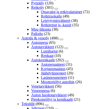
Pyöräily
(120)
Retkeily
(301)
Otsavalot ja retkivalaisimet
(72)
Retkiruokailu
(49)
Leiriytymisvälineet
(38)
Retkireput ja -kassit
(35)
Muu liikunta
(38)
Palloilu
(23)
Autoilu & veneily
(498)
Autonpesu
(65)
Autotarvikkeet
(122)
Lumiharjat
(6)
Renkaat
(10)
Autokemikaalit
(202)
Autopesuaineet
(31)
Korjausmaalaus
(45)
Jäähdytinnesteet
(20)
Lasinpesunesteet
(11)
Moottoriöljyt autoihin
(26)
Venetarvikkeet
(56)
Veneenpesu
(6)
Auton huoltotarvikkeet
(49)
Pienkoneöljyt ja kemikaalit
(21)
Tekstiilit
(896)
Jalkineet
(210)