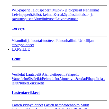
WC-paperit
Talouspaperit
Muovi- ja biopussit
Nenäliinat
Leivinpaperit,foliot, kelmut
Kertakäyttöastiat
Paisto- ja
savustuspussit
Alumiinivuoat
Leivontavuoat
Terveys
Vitamiinit ja luontaistuotteet
Painonhallinta
Urheilijan
terveystuotteet
LAPSILLE
Lelut
Vesilelut
Lautapelit
Ajanviettopelit
Palapelit
Vauvalelut
Sisäleikit
Pehmolelut
Ajoneuvot&radat
Pihapelit ja -
lelut
Nuket
Leikkisetit
Lastentarvikkeet
Lasten kylpytuotteet
Lasten hampaidenhoito
Muut