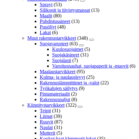
Sprayt
(53)
Silikonit ja tiivistysmassat
(13)
Maalit
(80)
Puhdistusaineet
(13)
Puuöljyt
(48)
Lakat
(6)
Muut rakennustarvikkeet
(348)
Suojavarusteet
(63)
Kuulosuojaimet
(5)
Suojakäsineet
(31)
Suojalasit
(7)
Varoitusnauhat, suojapaperit ja -muovit
(6)
Maalaustarvikkeet
(95)
Kulma- ja naulauslevyt
(25)
Rakennuslämmittimet ja -valot
(22)
Työkalujen säilytys
(9)
Pintamateriaalit
(2)
Rakennuspaljut
(8)
Kiinnitystarvikkeet
(322)
Teipit
(31)
Liimat
(39)
Ruuvit
(87)
Naulat
(31)
Mutterit
(5)
Koukut,haat,klemmarit,lukot
(35)