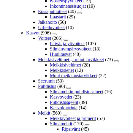
Kosteuspyyhkeet
(19)
Inkontinenssisuojat
(19)
Ensiaputuotteet
(40)
Laastarit
(29)
Jalkahoito
(56)
Urheiluvoiteet
(10)
Kasvot
(996)
Voiteet
(206)
Päivä- ja yövoiteet
(107)
Silmänympärysvoiteet
(18)
Huulirasvat
(48)
Meikkisiveltimet ja muut tarvikkeet
(73)
Meikkisiveltimet
(28)
Meikkisienet
(12)
Muut meikkaustarvikkeet
(22)
Seerumit
(53)
Puhdistus
(96)
Silmämeikin puhdistusaineet
(16)
Kasvovedet
(23)
Puhdistusgeelit
(39)
Kasvokuorinta
(14)
Meikit
(560)
Meikkivoiteet ja primerit
(57)
Silmämeikit
(170)
Ripsivärit
(45)