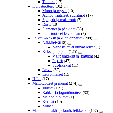
Tikkarit
(17)
Kuivatuotteet
(102)
Murot ja myslit
(10)
Jauhot, hiutaleet, suuritmot
(17)
Spagetit ja makaronit
(7)
Riisit
(18)
Siemenet ja pähkinät
(33)
Perustuotteet leivontaan
(7)
Leivät, -Keksit ja -Leivonnaiset
(208)
Näkkileivät
(8)
Naposteltavat kuivat leivät
(1)
Keksit ja piparit
(125)
Välipalakeksit ja -patukat
(42)
Piparit
(47)
Suolakeksit
(11)
Leivät
(57)
Leivonnaiset
(15)
Hillot
(17)
Maitotuotteet ja munat
(274)
Juustot
(121)
Rahka- ja jogurttituotteet
(93)
Maidot ja piimät
(1)
Kermat
(10)
Munat
(1)
Makkarat, nakit, pekonit, leikkeleet
(167)