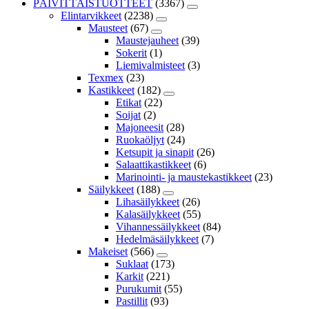
PÄIVITTÄISTUOTTEET
(3367)
Elintarvikkeet
(2238)
Mausteet
(67)
Maustejauheet
(39)
Sokerit
(1)
Liemivalmisteet
(3)
Texmex
(23)
Kastikkeet
(182)
Etikat
(22)
Soijat
(2)
Majoneesit
(28)
Ruokaöljyt
(24)
Ketsupit ja sinapit
(26)
Salaattikastikkeet
(6)
Marinointi- ja maustekastikkeet
(23)
Säilykkeet
(188)
Lihasäilykkeet
(26)
Kalasäilykkeet
(55)
Vihannessäilykkeet
(84)
Hedelmäsäilykkeet
(7)
Makeiset
(566)
Suklaat
(173)
Karkit
(221)
Purukumit
(55)
Pastillit
(93)