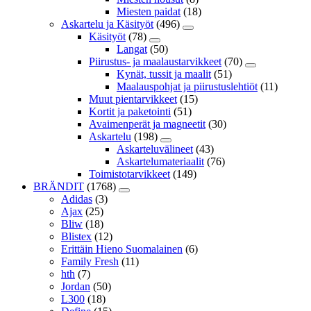
Miesten paidat
(18)
Askartelu ja Käsityöt
(496)
Käsityöt
(78)
Langat
(50)
Piirustus- ja maalaustarvikkeet
(70)
Kynät, tussit ja maalit
(51)
Maalauspohjat ja piirustuslehtiöt
(11)
Muut pientarvikkeet
(15)
Kortit ja paketointi
(51)
Avaimenperät ja magneetit
(30)
Askartelu
(198)
Askarteluvälineet
(43)
Askartelumateriaalit
(76)
Toimistotarvikkeet
(149)
BRÄNDIT
(1768)
Adidas
(3)
Ajax
(25)
Bliw
(18)
Blistex
(12)
Erittäin Hieno Suomalainen
(6)
Family Fresh
(11)
hth
(7)
Jordan
(50)
L300
(18)