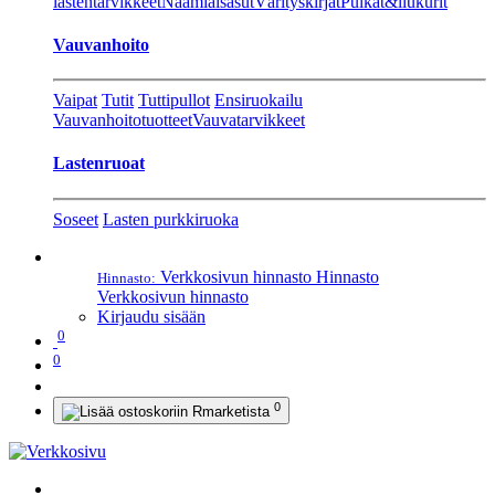
lastentarvikkeet
Naamiaisasut
Värityskirjat
Pulkat&liukurit
Vauvanhoito
Vaipat
Tutit
Tuttipullot
Ensiruokailu
Vauvanhoitotuotteet
Vauvatarvikkeet
Lastenruoat
Soseet
Lasten purkkiruoka
Verkkosivun hinnasto
Hinnasto
Hinnasto:
Verkkosivun hinnasto
Kirjaudu sisään
0
0
0