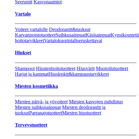
Seerumit
Kasvonaamiot
Vartalo
Voiteet vartalolle
Deodorantit&tuoksut
Karvanpoistotuotteet
Suihkusaippuat
Käsisaippuat
Kynsikosmeti
hoitotarvikkeet
Vartalokuorinta
Itseruskettavat
Hiukset
Shampoot
Hiustenhoitotuotteet
Hiusvärit
Muotoilutuotteet
Harjat ja kammat
Hiuslenkit&kampaustarvikkeet
Miesten kosmetiikka
Miesten päivä- ja yövoiteet
Miesten kasvojen puhdistus
Miesten suihkusaippuat
Miesten deodorantit ja
tuoksut
Parranajotuotteet
Miesten hiustuotteet
Terveystuotteet