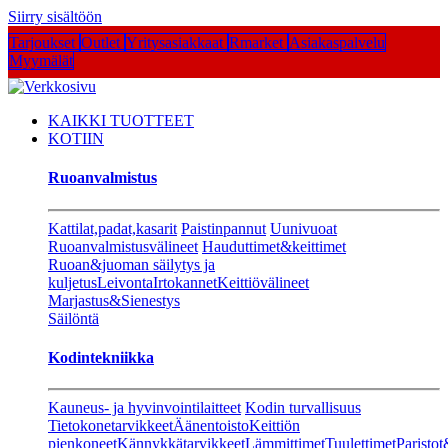
Siirry sisältöön
Tarjoukset
Outlet
Yritysasiakkaat
Rmarket
Asiakaspalvelu
Myymälät
KAIKKI TUOTTEET
KOTIIN
Ruoanvalmistus
Kattilat,padat,kasarit
Paistinpannut
Uunivuoat
Ruoanvalmistusvälineet
Hauduttimet&keittimet
Ruoan&juoman säilytys ja
kuljetus
Leivonta
Irtokannet
Keittiövälineet
Marjastus&Sienestys
Säilöntä
Kodintekniikka
Kauneus- ja hyvinvointilaitteet
Kodin turvallisuus
Tietokonetarvikkeet
Äänentoisto
Keittiön
pienkoneet
Kännykkätarvikkeet
Lämmittimet
Tuulettimet
Paristot