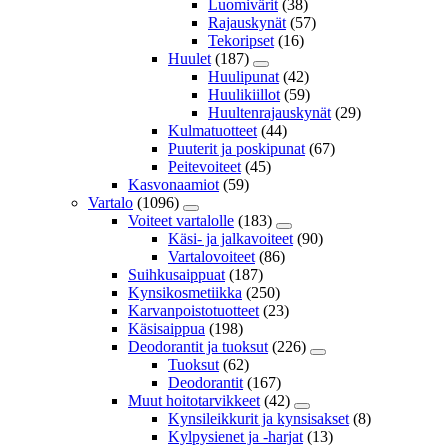
Luomivärit
(38)
Rajauskynät
(57)
Tekoripset
(16)
Huulet
(187)
Huulipunat
(42)
Huulikiillot
(59)
Huultenrajauskynät
(29)
Kulmatuotteet
(44)
Puuterit ja poskipunat
(67)
Peitevoiteet
(45)
Kasvonaamiot
(59)
Vartalo
(1096)
Voiteet vartalolle
(183)
Käsi- ja jalkavoiteet
(90)
Vartalovoiteet
(86)
Suihkusaippuat
(187)
Kynsikosmetiikka
(250)
Karvanpoistotuotteet
(23)
Käsisaippua
(198)
Deodorantit ja tuoksut
(226)
Tuoksut
(62)
Deodorantit
(167)
Muut hoitotarvikkeet
(42)
Kynsileikkurit ja kynsisakset
(8)
Kylpysienet ja -harjat
(13)