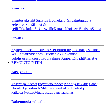
Sisustus
Sisustustekstiilit
Säilytys
Huonekalut
Sisustustaulut ja -
kehykset
Seinäkellot &
peilit
Tekokukat
Sisäkasveille
Kattaus
Koristeet
Valaistus
Sauna
Siivous
Kylpyhuoneen puhdistus
Yleispuhdistus
Ikkunanpesuaineet
WC
Lattiat
Pyykinpesu
Huonetuoksut
Keittiön
puhdistus&tiskaus
Siivousvälineet
Ämpärit&vadit
Kierrätys
REMONTOINTIIN
Käsityökalut
Vasarat ja kirveet
Pöytätietokoneet
Pihdit ja leikkurt
Sahat
Hionta
Työkalusetit
Mitat ja suorakulmat
Puukot ja
katkoteräveitset
Muuraus,rappaus,laatoitus
Rakennuskemikaalit