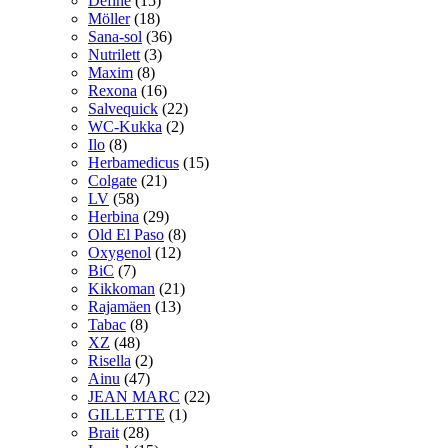
Define
(15)
Möller
(18)
Sana-sol
(36)
Nutrilett
(3)
Maxim
(8)
Rexona
(16)
Salvequick
(22)
WC-Kukka
(2)
Ilo
(8)
Herbamedicus
(15)
Colgate
(21)
LV
(58)
Herbina
(29)
Old El Paso
(8)
Oxygenol
(12)
BiC
(7)
Kikkoman
(21)
Rajamäen
(13)
Tabac
(8)
XZ
(48)
Risella
(2)
Ainu
(47)
JEAN MARC
(22)
GILLETTE
(1)
Brait
(28)