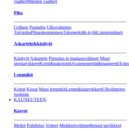
vaatteet
Miesten vaatteet
Piha
Grillaus
Puutarha
Ulkovalaistus
Talvipiha
Piharakentaminen
Talomerkit&-kyltit
Lämpömittarit
Askartelu&käsityöt
Käsityöt
Askartelu
Piirustus-ja maalausvälineet
Muut
pientarvikkeet
Kortit&paketointi
Avaimenpertät&magneetit
Toimi
Lemmikit
Koirat
Kissat
Muut lemmikit
Lemmikkitarvikkeet
Ulkolintujen
ruokinta
KAUNEUTEEN
Kasvot
Meikit
Puhdistus
Voiteet
Meikkisiveltimet&muut tarvikkeet