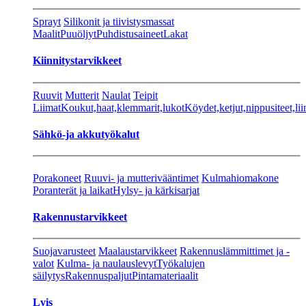
Sprayt
Silikonit ja tiivistysmassat
Maalit
Puuöljyt
Puhdistusaineet
Lakat
Kiinnitystarvikkeet
Ruuvit
Mutterit
Naulat
Teipit
Liimat
Koukut,haat,klemmarit,lukot
Köydet,ketjut,nippusiteet,lii
Sähkö-ja akkutyökalut
Porakoneet
Ruuvi- ja mutterivääntimet
Kulmahiomakone
Poranterät ja laikat
Hylsy- ja kärkisarjat
Rakennustarvikkeet
Suojavarusteet
Maalaustarvikkeet
Rakennuslämmittimet ja -
valot
Kulma- ja naulauslevyt
Työkalujen
säilytys
Rakennuspaljut
Pintamateriaalit
Lvis