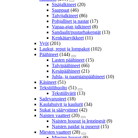
Sisäjalkineet
(20)
Saappaat
(46)
Talvijalkineet
(86)
Pohjalliset ja nastat
(17)
Vapaa-ajan jalkineet
(8)
Sandaalit/puutarhakengät
(13)
Kenkätarvikkeet
(11)
Vyöt
(201)
Laukut, reput ja lompakot
(102)
Päähineet
(144)
Lasten päähineet
(15)
Talvipäähineet
(66)
Kesäpäähineet
(21)
Juhla- ja naamiaispäähineet
(10)
Käsineet
(51)
Tekstiilihuolto
(51)
Tekstiilivärit
(13)
Sadevarusteet
(18)
Kaulahuivit ja kaulurit
(34)
Sukat ja säärystimet
(42)
Naisten vaatteet
(20)
Naisten housut ja leggingsit
(9)
Naisten paidat ja puserot
(15)
Miesten vaatteet
(28)
Miesten housut
(8)