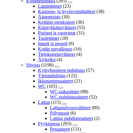
Kodintekniikka
(285)
Lämmittimet
(23)
Kauneus- ja hyvinvointilaitteet
(38)
Äänentoisto
(30)
Keittiön pienkoneet
(36)
Kännykkätarvikkeet
(53)
Paristot ja varavirrat
(31)
Tuulettimet
(18)
Imurit ja pesurit
(9)
Kodin turvallisuus
(16)
Tietokonetarvikkeet
(4)
Älykellot
(4)
Siivous
(1198)
Kylpyhuoneen puhdistus
(57)
Yleispuhdistus
(122)
Ikkunanpesuaineet
(21)
WC
(165)
WC-raikastimet
(98)
WC-puhdistusaineet
(52)
Lattiat
(115)
Lattiansiivousvälineet
(89)
Pölypussit
(6)
Lattian puhdistusaineet
(2)
Pyykinpesu
(293)
Pesuaineet
(131)