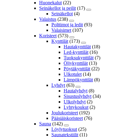
Huonekalut
(22)
Seinäkellot ja peilit
(17)
Seinäkellot
(4)
Valaistus
(238)
Polttimot ja ledit
(93)
Valaisimet
(107)
Koristeet
(573)
Kynttilät
(173)
Hautakynttilät
(18)
Led-kynttilät
(16)
Tuoksukynttilät
(7)
Öljykynttilät
(13)
Pöytäkynttilät
(22)
Ulkotulet
(14)
Lämpökynttilät
(8)
Lyhdyt
(63)
Hautalyhdyt
(8)
Sisustuslyhdyt
(34)
Ulkolyhdyt
(2)
Lyhtykoukut
(2)
Joulukoristeet
(192)
Pääsiäiskoristeet
(76)
Sauna
(142)
Löylytuoksut
(25)
Saunatekstiilit
(11)