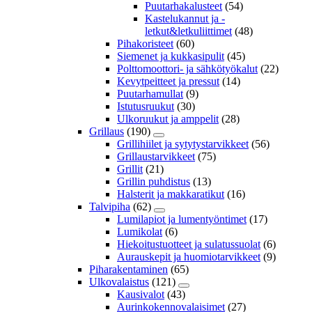
Puutarhakalusteet
(54)
Kastelukannut ja -
letkut&letkuliittimet
(48)
Pihakoristeet
(60)
Siemenet ja kukkasipulit
(45)
Polttomoottori- ja sähkötyökalut
(22)
Kevytpeitteet ja pressut
(14)
Puutarhamullat
(9)
Istutusruukut
(30)
Ulkoruukut ja amppelit
(28)
Grillaus
(190)
Grillihiilet ja sytytystarvikkeet
(56)
Grillaustarvikkeet
(75)
Grillit
(21)
Grillin puhdistus
(13)
Halsterit ja makkaratikut
(16)
Talvipiha
(62)
Lumilapiot ja lumentyöntimet
(17)
Lumikolat
(6)
Hiekoitustuotteet ja sulatussuolat
(6)
Aurauskepit ja huomiotarvikkeet
(9)
Piharakentaminen
(65)
Ulkovalaistus
(121)
Kausivalot
(43)
Aurinkokennovalaisimet
(27)