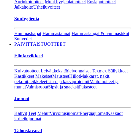
Aurinkotuotteet
Muut hygieniatuotteet
Ensiaputuotteet
Jalkahoito
Urheiluvoiteet
Suuhygienia
Hammasharjat
Hammastahnat
Hammaslangat & hammastikut
Suuvedet
PÄIVITTÄISTUOTTEET
Elintarvikkeet
Kuivatuotteet
Leivät,keksit&leivonnaiset
Texmex
Säilykkeet
Kastikkeet
Makeiset
Mausteet
Hillot
Makkarat, nakit,
pekonit,leikkeleet
Liha- ja kasviproteiinit
Maitotuotteet ja
munat
Valmisruoat
Sipsit ja snacksit
Pakasteet
Juomat
Kahvit
Teet
Mehut
Virvoitusjuomat
Energiajuomat
Kaakaot
Urheilujuomat
Taloustavarat