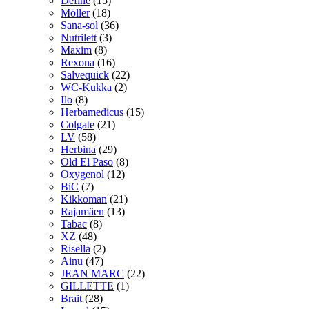
Define
(15)
Möller
(18)
Sana-sol
(36)
Nutrilett
(3)
Maxim
(8)
Rexona
(16)
Salvequick
(22)
WC-Kukka
(2)
Ilo
(8)
Herbamedicus
(15)
Colgate
(21)
LV
(58)
Herbina
(29)
Old El Paso
(8)
Oxygenol
(12)
BiC
(7)
Kikkoman
(21)
Rajamäen
(13)
Tabac
(8)
XZ
(48)
Risella
(2)
Ainu
(47)
JEAN MARC
(22)
GILLETTE
(1)
Brait
(28)