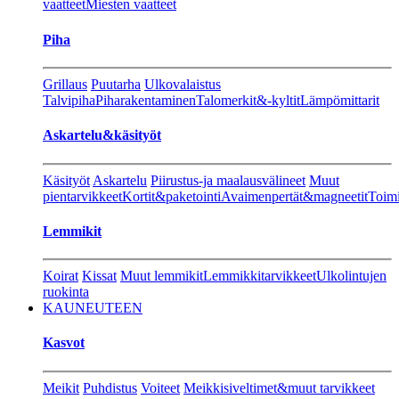
vaatteet
Miesten vaatteet
Piha
Grillaus
Puutarha
Ulkovalaistus
Talvipiha
Piharakentaminen
Talomerkit&-kyltit
Lämpömittarit
Askartelu&käsityöt
Käsityöt
Askartelu
Piirustus-ja maalausvälineet
Muut
pientarvikkeet
Kortit&paketointi
Avaimenpertät&magneetit
Toimi
Lemmikit
Koirat
Kissat
Muut lemmikit
Lemmikkitarvikkeet
Ulkolintujen
ruokinta
KAUNEUTEEN
Kasvot
Meikit
Puhdistus
Voiteet
Meikkisiveltimet&muut tarvikkeet