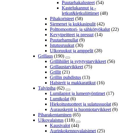
Puutarhakalusteet
(54)
Kastelukannut ja -
letkut&letkuliittimet
(48)
Pihakoristeet
(58)
Siemenet ja kukkasipulit
(42)
Polttomoottori- ja sähkötyökalut
(22)
Kevytpeitteet ja pressut
(14)
Puutarhamullat
(9)
Istutusruukut
(30)
Ulkoruukut ja amppelit
(28)
Grillaus
(190)
Grillihiilet ja sytytystarvikkeet
(56)
Grillaustarvikkeet
(75)
Grillit
(21)
Grillin puhdistus
(13)
Halsterit ja makkaratikut
(16)
Talvipiha
(62)
Lumilapiot ja lumentyöntimet
(17)
Lumikolat
(6)
Hiekoitustuotteet ja sulatussuolat
(6)
Aurauskepit ja huomiotarvikkeet
(9)
Piharakentaminen
(65)
Ulkovalaistus
(118)
Kausivalot
(44)
Aurinkokennovalaisimet
(25)