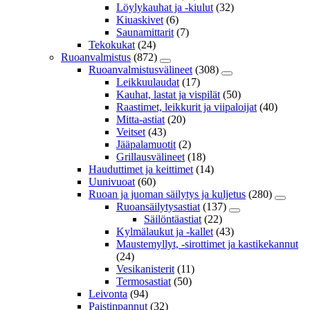
Löylykauhat ja -kiulut
(32)
Kiuaskivet
(6)
Saunamittarit
(7)
Tekokukat
(24)
Ruoanvalmistus
(872)
Ruoanvalmistusvälineet
(308)
Leikkuulaudat
(17)
Kauhat, lastat ja vispilät
(50)
Raastimet, leikkurit ja viipaloijat
(40)
Mitta-astiat
(20)
Veitset
(43)
Jääpalamuotit
(2)
Grillausvälineet
(18)
Hauduttimet ja keittimet
(14)
Uunivuoat
(60)
Ruoan ja juoman säilytys ja kuljetus
(280)
Ruoansäilytysastiat
(137)
Säilöntäastiat
(22)
Kylmälaukut ja -kallet
(43)
Maustemyllyt, -sirottimet ja kastikekannut
(24)
Vesikanisterit
(11)
Termosastiat
(50)
Leivonta
(94)
Paistinpannut
(32)