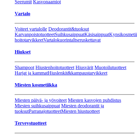
Seerumit
Kasvonaamiot
Vartalo
Voiteet vartalolle
Deodorantit&tuoksut
Karvanpoistotuotteet
Suihkusaippuat
Käsisaippuat
Kynsikosmeti
hoitotarvikkeet
Vartalokuorinta
Itseruskettavat
Hiukset
Shampoot
Hiustenhoitotuotteet
Hiusvärit
Muotoilutuotteet
Harjat ja kammat
Hiuslenkit&kampaustarvikkeet
Miesten kosmetiikka
Miesten päivä- ja yövoiteet
Miesten kasvojen puhdistus
Miesten suihkusaippuat
Miesten deodorantit ja
tuoksut
Parranajotuotteet
Miesten hiustuotteet
Terveystuotteet