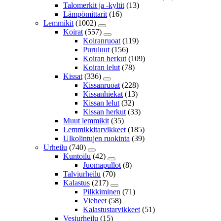
Talomerkit ja -kyltit
(13)
Lämpömittarit
(16)
Lemmikit
(1002)
Koirat
(557)
Koiranruoat
(119)
Puruluut
(156)
Koiran herkut
(109)
Koiran lelut
(78)
Kissat
(336)
Kissanruoat
(228)
Kissanhiekat
(13)
Kissan lelut
(32)
Kissan herkut
(33)
Muut lemmikit
(35)
Lemmikkitarvikkeet
(185)
Ulkolintujen ruokinta
(39)
Urheilu
(740)
Kuntoilu
(42)
Juomapullot
(8)
Talviurheilu
(70)
Kalastus
(217)
Pilkkiminen
(71)
Vieheet
(58)
Kalastustarvikkeet
(51)
Vesiurheilu
(15)