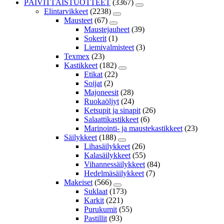
PÄIVITTÄISTUOTTEET
(3367)
Elintarvikkeet
(2238)
Mausteet
(67)
Maustejauheet
(39)
Sokerit
(1)
Liemivalmisteet
(3)
Texmex
(23)
Kastikkeet
(182)
Etikat
(22)
Soijat
(2)
Majoneesit
(28)
Ruokaöljyt
(24)
Ketsupit ja sinapit
(26)
Salaattikastikkeet
(6)
Marinointi- ja maustekastikkeet
(23)
Säilykkeet
(188)
Lihasäilykkeet
(26)
Kalasäilykkeet
(55)
Vihannessäilykkeet
(84)
Hedelmäsäilykkeet
(7)
Makeiset
(566)
Suklaat
(173)
Karkit
(221)
Purukumit
(55)
Pastillit
(93)