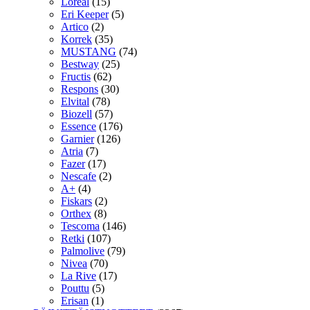
Loreal
(15)
Eri Keeper
(5)
Artico
(2)
Korrek
(35)
MUSTANG
(74)
Bestway
(25)
Fructis
(62)
Respons
(30)
Elvital
(78)
Biozell
(57)
Essence
(176)
Garnier
(126)
Atria
(7)
Fazer
(17)
Nescafe
(2)
A+
(4)
Fiskars
(2)
Orthex
(8)
Tescoma
(146)
Retki
(107)
Palmolive
(79)
Nivea
(70)
La Rive
(17)
Pouttu
(5)
Erisan
(1)