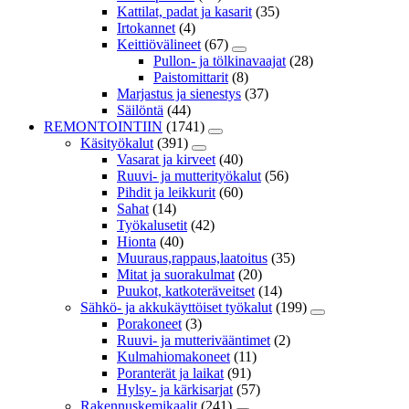
Kattilat, padat ja kasarit
(35)
Irtokannet
(4)
Keittiövälineet
(67)
Pullon- ja tölkinavaajat
(28)
Paistomittarit
(8)
Marjastus ja sienestys
(37)
Säilöntä
(44)
REMONTOINTIIN
(1741)
Käsityökalut
(391)
Vasarat ja kirveet
(40)
Ruuvi- ja mutterityökalut
(56)
Pihdit ja leikkurit
(60)
Sahat
(14)
Työkalusetit
(42)
Hionta
(40)
Muuraus,rappaus,laatoitus
(35)
Mitat ja suorakulmat
(20)
Puukot, katkoteräveitset
(14)
Sähkö- ja akkukäyttöiset työkalut
(199)
Porakoneet
(3)
Ruuvi- ja mutterivääntimet
(2)
Kulmahiomakoneet
(11)
Poranterät ja laikat
(91)
Hylsy- ja kärkisarjat
(57)
Rakennuskemikaalit
(241)