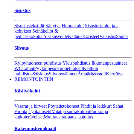
Sisustus
Sisustustekstiilit
Säilytys
Huonekalut
Sisustustaulut ja -
kehykset
Seinäkellot &
peilit
Tekokukat
Sisäkasveille
Kattaus
Koristeet
Valaistus
Sauna
Siivous
Kylpyhuoneen puhdistus
Yleispuhdistus
Ikkunanpesuaineet
WC
Lattiat
Pyykinpesu
Huonetuoksut
Keittiön
puhdistus&tiskaus
Siivousvälineet
Ämpärit&vadit
Kierrätys
REMONTOINTIIN
Käsityökalut
Vasarat ja kirveet
Pöytätietokoneet
Pihdit ja leikkurt
Sahat
Hionta
Työkalusetit
Mitat ja suorakulmat
Puukot ja
katkoteräveitset
Muuraus,rappaus,laatoitus
Rakennuskemikaalit