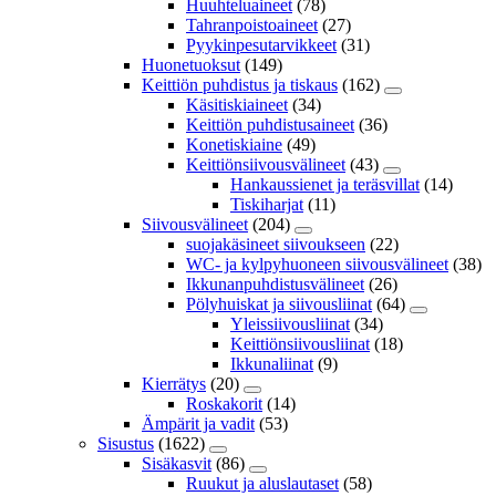
Huuhteluaineet
(78)
Tahranpoistoaineet
(27)
Pyykinpesutarvikkeet
(31)
Huonetuoksut
(149)
Keittiön puhdistus ja tiskaus
(162)
Käsitiskiaineet
(34)
Keittiön puhdistusaineet
(36)
Konetiskiaine
(49)
Keittiönsiivousvälineet
(43)
Hankaussienet ja teräsvillat
(14)
Tiskiharjat
(11)
Siivousvälineet
(204)
suojakäsineet siivoukseen
(22)
WC- ja kylpyhuoneen siivousvälineet
(38)
Ikkunanpuhdistusvälineet
(26)
Pölyhuiskat ja siivousliinat
(64)
Yleissiivousliinat
(34)
Keittiönsiivousliinat
(18)
Ikkunaliinat
(9)
Kierrätys
(20)
Roskakorit
(14)
Ämpärit ja vadit
(53)
Sisustus
(1622)
Sisäkasvit
(86)
Ruukut ja aluslautaset
(58)