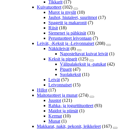
Tikkarit
(17)
Kuivatuotteet
(102)
Murot ja myslit
(10)
Jauhot, hiutaleet, suuritmot
(17)
Spagetit ja makaronit
(7)
Riisit
(18)
Siemenet ja pähkinät
(33)
Perustuotteet leivontaan
(7)
Leivät, -Keksit ja -Leivonnaiset
(208)
Näkkileivät
(8)
Naposteltavat kuivat leivät
(1)
Keksit ja piparit
(125)
Välipalakeksit ja -patukat
(42)
Piparit
(47)
Suolakeksit
(11)
Leivät
(57)
Leivonnaiset
(15)
Hillot
(17)
Maitotuotteet ja munat
(274)
Juustot
(121)
Rahka- ja jogurttituotteet
(93)
Maidot ja piimät
(1)
Kermat
(10)
Munat
(1)
Makkarat, nakit, pekonit, leikkeleet
(167)