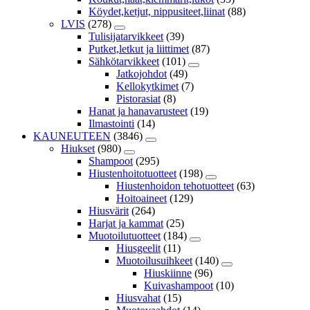
Köydet,ketjut, nippusiteet,liinat
(88)
LVIS
(278)
Tulisijatarvikkeet
(39)
Putket,letkut ja liittimet
(87)
Sähkötarvikkeet
(101)
Jatkojohdot
(49)
Kellokytkimet
(7)
Pistorasiat
(8)
Hanat ja hanavarusteet
(19)
Ilmastointi
(14)
KAUNEUTEEN
(3846)
Hiukset
(980)
Shampoot
(295)
Hiustenhoitotuotteet
(198)
Hiustenhoidon tehotuotteet
(63)
Hoitoaineet
(129)
Hiusvärit
(264)
Harjat ja kammat
(25)
Muotoilutuotteet
(184)
Hiusgeelit
(11)
Muotoilusuihkeet
(140)
Hiuskiinne
(96)
Kuivashampoot
(10)
Hiusvahat
(15)