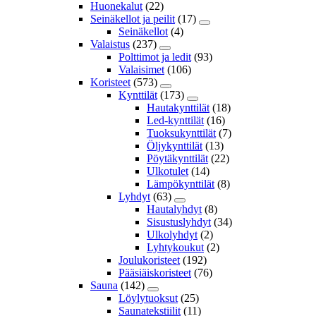
Huonekalut
(22)
Seinäkellot ja peilit
(17)
Seinäkellot
(4)
Valaistus
(237)
Polttimot ja ledit
(93)
Valaisimet
(106)
Koristeet
(573)
Kynttilät
(173)
Hautakynttilät
(18)
Led-kynttilät
(16)
Tuoksukynttilät
(7)
Öljykynttilät
(13)
Pöytäkynttilät
(22)
Ulkotulet
(14)
Lämpökynttilät
(8)
Lyhdyt
(63)
Hautalyhdyt
(8)
Sisustuslyhdyt
(34)
Ulkolyhdyt
(2)
Lyhtykoukut
(2)
Joulukoristeet
(192)
Pääsiäiskoristeet
(76)
Sauna
(142)
Löylytuoksut
(25)
Saunatekstiilit
(11)