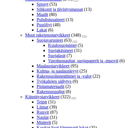
Sprayt
(53)
Silikonit ja tiivistysmassat
(13)
Maalit
(80)
Puhdistusaineet
(13)
Puuöljyt
(48)
Lakat
(6)
Muut rakennustarvikkeet
(348)
Suojavarusteet
(63)
Kuulosuojaimet
(5)
Suojakäsineet
(31)
Suojalasit
(7)
Varoitusnauhat, suojapaperit ja -muovit
(6)
Maalaustarvikkeet
(95)
Kulma- ja naulauslevyt
(25)
Rakennuslämmittimet ja -valot
(22)
Työkalujen säilytys
(9)
Pintamateriaalit
(2)
Rakennuspaljut
(8)
Kiinnitystarvikkeet
(322)
Teipit
(31)
Liimat
(39)
Ruuvit
(87)
Naulat
(31)
Mutterit
(5)
Koukut,haat,klemmarit,lukot
(35)