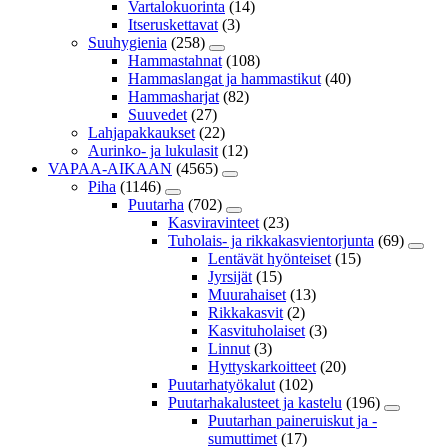
Vartalokuorinta
(14)
Itseruskettavat
(3)
Suuhygienia
(258)
Hammastahnat
(108)
Hammaslangat ja hammastikut
(40)
Hammasharjat
(82)
Suuvedet
(27)
Lahjapakkaukset
(22)
Aurinko- ja lukulasit
(12)
VAPAA-AIKAAN
(4565)
Piha
(1146)
Puutarha
(702)
Kasviravinteet
(23)
Tuholais- ja rikkakasvientorjunta
(69)
Lentävät hyönteiset
(15)
Jyrsijät
(15)
Muurahaiset
(13)
Rikkakasvit
(2)
Kasvituholaiset
(3)
Linnut
(3)
Hyttyskarkoitteet
(20)
Puutarhatyökalut
(102)
Puutarhakalusteet ja kastelu
(196)
Puutarhan paineruiskut ja -
sumuttimet
(17)