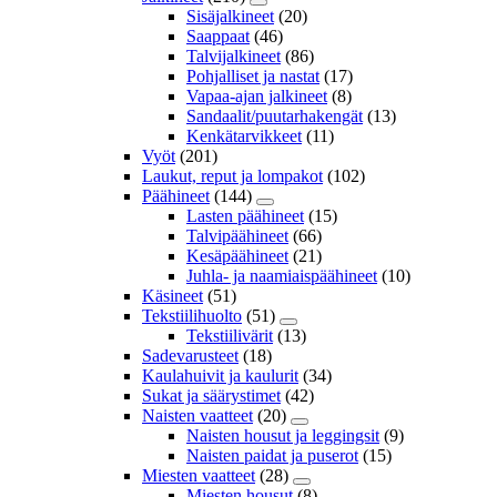
Sisäjalkineet
(20)
Saappaat
(46)
Talvijalkineet
(86)
Pohjalliset ja nastat
(17)
Vapaa-ajan jalkineet
(8)
Sandaalit/puutarhakengät
(13)
Kenkätarvikkeet
(11)
Vyöt
(201)
Laukut, reput ja lompakot
(102)
Päähineet
(144)
Lasten päähineet
(15)
Talvipäähineet
(66)
Kesäpäähineet
(21)
Juhla- ja naamiaispäähineet
(10)
Käsineet
(51)
Tekstiilihuolto
(51)
Tekstiilivärit
(13)
Sadevarusteet
(18)
Kaulahuivit ja kaulurit
(34)
Sukat ja säärystimet
(42)
Naisten vaatteet
(20)
Naisten housut ja leggingsit
(9)
Naisten paidat ja puserot
(15)
Miesten vaatteet
(28)
Miesten housut
(8)