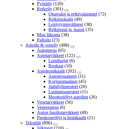
Pyöräily
(120)
Retkeily
(301)
Otsavalot ja retkivalaisimet
(72)
Retkiruokailu
(49)
Leiriytymisvälineet
(38)
Retkireput ja -kassit
(35)
Muu liikunta
(38)
Palloilu
(23)
Autoilu & veneily
(498)
Autonpesu
(65)
Autotarvikkeet
(122)
Lumiharjat
(6)
Renkaat
(10)
Autokemikaalit
(202)
Autopesuaineet
(31)
Korjausmaalaus
(45)
Jäähdytinnesteet
(20)
Lasinpesunesteet
(11)
Moottoriöljyt autoihin
(26)
Venetarvikkeet
(56)
Veneenpesu
(6)
Auton huoltotarvikkeet
(49)
Pienkoneöljyt ja kemikaalit
(21)
Tekstiilit
(896)
Jalkineet
(210)