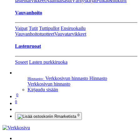
lastentarvikkeet
Naamiaisasut
Värityskirjat
Pulkat&liukurit
Vauvanhoito
Vaipat
Tutit
Tuttipullot
Ensiruokailu
Vauvanhoitotuotteet
Vauvatarvikkeet
Lastenruoat
Soseet
Lasten purkkiruoka
Verkkosivun hinnasto
Hinnasto
Hinnasto:
Verkkosivun hinnasto
Kirjaudu sisään
0
0
0