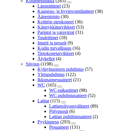
Kodintekniikka
(285)
Lämmittimet
(23)
Kauneus- ja hyvinvointilaitteet
(38)
Äänentoisto
(30)
Keittiön pienkoneet
(36)
Kännykkätarvikkeet
(53)
Paristot ja varavirrat
(31)
Tuulettimet
(18)
Imurit ja pesurit
(9)
Kodin turvallisuus
(16)
Tietokonetarvikkeet
(4)
Älykellot
(4)
Siivous
(1198)
Kylpyhuoneen puhdistus
(57)
Yleispuhdistus
(122)
Ikkunanpesuaineet
(21)
WC
(165)
WC-raikastimet
(98)
WC-puhdistusaineet
(52)
Lattiat
(115)
Lattiansiivousvälineet
(89)
Pölypussit
(6)
Lattian puhdistusaineet
(2)
Pyykinpesu
(293)
Pesuaineet
(131)