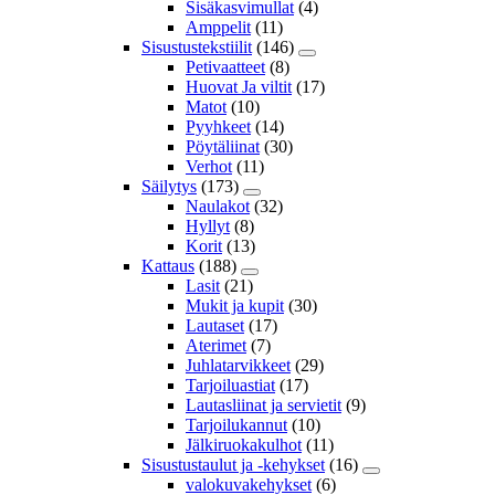
Sisäkasvimullat
(4)
Amppelit
(11)
Sisustustekstiilit
(146)
Petivaatteet
(8)
Huovat Ja viltit
(17)
Matot
(10)
Pyyhkeet
(14)
Pöytäliinat
(30)
Verhot
(11)
Säilytys
(173)
Naulakot
(32)
Hyllyt
(8)
Korit
(13)
Kattaus
(188)
Lasit
(21)
Mukit ja kupit
(30)
Lautaset
(17)
Aterimet
(7)
Juhlatarvikkeet
(29)
Tarjoiluastiat
(17)
Lautasliinat ja servietit
(9)
Tarjoilukannut
(10)
Jälkiruokakulhot
(11)
Sisustustaulut ja -kehykset
(16)
valokuvakehykset
(6)