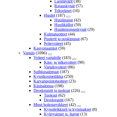
Luomivärit
(38)
Rajauskynät
(57)
Tekoripset
(16)
Huulet
(187)
Huulipunat
(42)
Huulikiillot
(59)
Huultenrajauskynät
(29)
Kulmatuotteet
(44)
Puuterit ja poskipunat
(67)
Peitevoiteet
(45)
Kasvonaamiot
(59)
Vartalo
(1096)
Voiteet vartalolle
(183)
Käsi- ja jalkavoiteet
(90)
Vartalovoiteet
(86)
Suihkusaippuat
(187)
Kynsikosmetiikka
(250)
Karvanpoistotuotteet
(23)
Käsisaippua
(198)
Deodorantit ja tuoksut
(226)
Tuoksut
(62)
Deodorantit
(167)
Muut hoitotarvikkeet
(42)
Kynsileikkurit ja kynsisakset
(8)
Kylpysienet ja -harjat
(13)