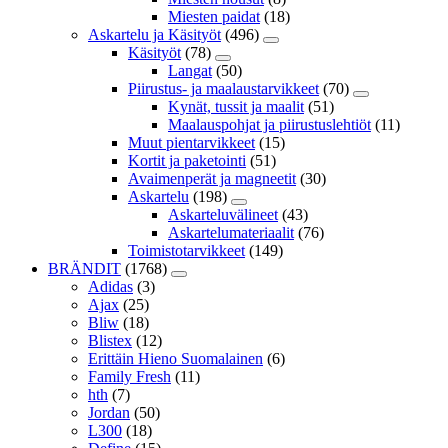
Miesten paidat
(18)
Askartelu ja Käsityöt
(496)
Käsityöt
(78)
Langat
(50)
Piirustus- ja maalaustarvikkeet
(70)
Kynät, tussit ja maalit
(51)
Maalauspohjat ja piirustuslehtiöt
(11)
Muut pientarvikkeet
(15)
Kortit ja paketointi
(51)
Avaimenperät ja magneetit
(30)
Askartelu
(198)
Askarteluvälineet
(43)
Askartelumateriaalit
(76)
Toimistotarvikkeet
(149)
BRÄNDIT
(1768)
Adidas
(3)
Ajax
(25)
Bliw
(18)
Blistex
(12)
Erittäin Hieno Suomalainen
(6)
Family Fresh
(11)
hth
(7)
Jordan
(50)
L300
(18)