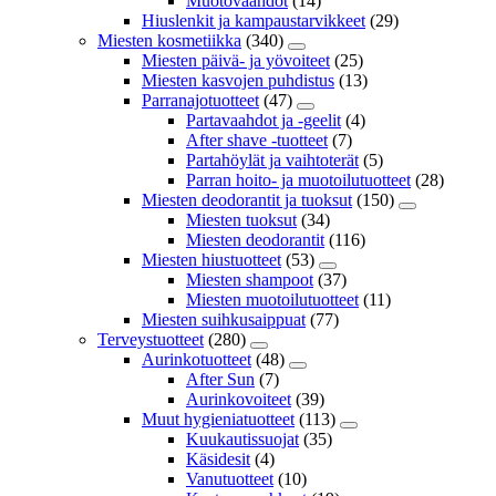
Muotovaahdot
(14)
Hiuslenkit ja kampaustarvikkeet
(29)
Miesten kosmetiikka
(340)
Miesten päivä- ja yövoiteet
(25)
Miesten kasvojen puhdistus
(13)
Parranajotuotteet
(47)
Partavaahdot ja -geelit
(4)
After shave -tuotteet
(7)
Partahöylät ja vaihtoterät
(5)
Parran hoito- ja muotoilutuotteet
(28)
Miesten deodorantit ja tuoksut
(150)
Miesten tuoksut
(34)
Miesten deodorantit
(116)
Miesten hiustuotteet
(53)
Miesten shampoot
(37)
Miesten muotoilutuotteet
(11)
Miesten suihkusaippuat
(77)
Terveystuotteet
(280)
Aurinkotuotteet
(48)
After Sun
(7)
Aurinkovoiteet
(39)
Muut hygieniatuotteet
(113)
Kuukautissuojat
(35)
Käsidesit
(4)
Vanutuotteet
(10)