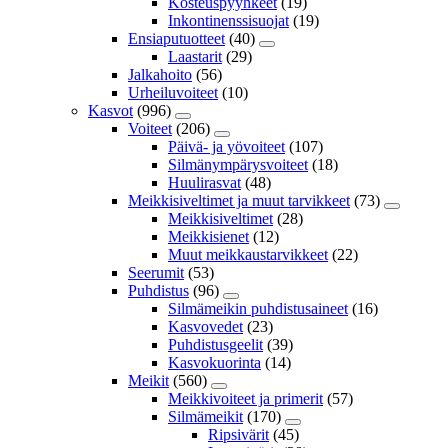
Kosteuspyyhkeet
(19)
Inkontinenssisuojat
(19)
Ensiaputuotteet
(40)
Laastarit
(29)
Jalkahoito
(56)
Urheiluvoiteet
(10)
Kasvot
(996)
Voiteet
(206)
Päivä- ja yövoiteet
(107)
Silmänympärysvoiteet
(18)
Huulirasvat
(48)
Meikkisiveltimet ja muut tarvikkeet
(73)
Meikkisiveltimet
(28)
Meikkisienet
(12)
Muut meikkaustarvikkeet
(22)
Seerumit
(53)
Puhdistus
(96)
Silmämeikin puhdistusaineet
(16)
Kasvovedet
(23)
Puhdistusgeelit
(39)
Kasvokuorinta
(14)
Meikit
(560)
Meikkivoiteet ja primerit
(57)
Silmämeikit
(170)
Ripsivärit
(45)