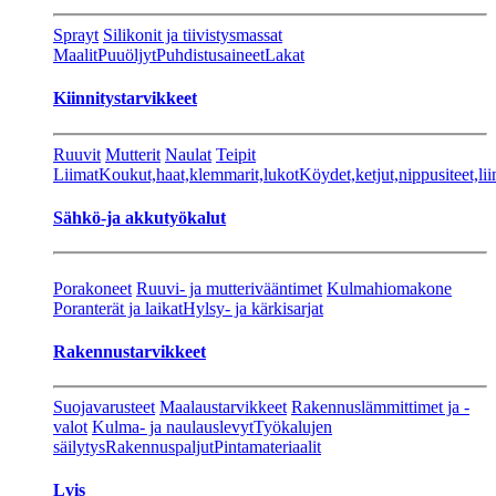
Sprayt
Silikonit ja tiivistysmassat
Maalit
Puuöljyt
Puhdistusaineet
Lakat
Kiinnitystarvikkeet
Ruuvit
Mutterit
Naulat
Teipit
Liimat
Koukut,haat,klemmarit,lukot
Köydet,ketjut,nippusiteet,lii
Sähkö-ja akkutyökalut
Porakoneet
Ruuvi- ja mutterivääntimet
Kulmahiomakone
Poranterät ja laikat
Hylsy- ja kärkisarjat
Rakennustarvikkeet
Suojavarusteet
Maalaustarvikkeet
Rakennuslämmittimet ja -
valot
Kulma- ja naulauslevyt
Työkalujen
säilytys
Rakennuspaljut
Pintamateriaalit
Lvis