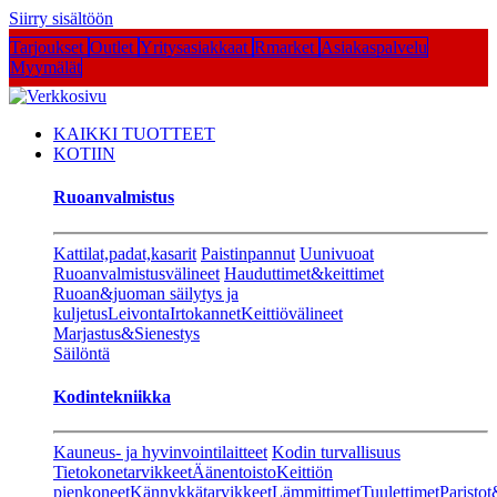
Siirry sisältöön
Tarjoukset
Outlet
Yritysasiakkaat
Rmarket
Asiakaspalvelu
Myymälät
KAIKKI TUOTTEET
KOTIIN
Ruoanvalmistus
Kattilat,padat,kasarit
Paistinpannut
Uunivuoat
Ruoanvalmistusvälineet
Hauduttimet&keittimet
Ruoan&juoman säilytys ja
kuljetus
Leivonta
Irtokannet
Keittiövälineet
Marjastus&Sienestys
Säilöntä
Kodintekniikka
Kauneus- ja hyvinvointilaitteet
Kodin turvallisuus
Tietokonetarvikkeet
Äänentoisto
Keittiön
pienkoneet
Kännykkätarvikkeet
Lämmittimet
Tuulettimet
Paristot