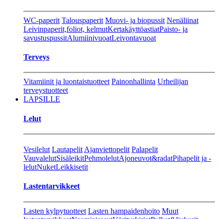
WC-paperit
Talouspaperit
Muovi- ja biopussit
Nenäliinat
Leivinpaperit,foliot, kelmut
Kertakäyttöastiat
Paisto- ja
savustuspussit
Alumiinivuoat
Leivontavuoat
Terveys
Vitamiinit ja luontaistuotteet
Painonhallinta
Urheilijan
terveystuotteet
LAPSILLE
Lelut
Vesilelut
Lautapelit
Ajanviettopelit
Palapelit
Vauvalelut
Sisäleikit
Pehmolelut
Ajoneuvot&radat
Pihapelit ja -
lelut
Nuket
Leikkisetit
Lastentarvikkeet
Lasten kylpytuotteet
Lasten hampaidenhoito
Muut