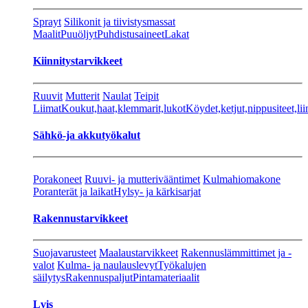
Sprayt
Silikonit ja tiivistysmassat
Maalit
Puuöljyt
Puhdistusaineet
Lakat
Kiinnitystarvikkeet
Ruuvit
Mutterit
Naulat
Teipit
Liimat
Koukut,haat,klemmarit,lukot
Köydet,ketjut,nippusiteet,lii
Sähkö-ja akkutyökalut
Porakoneet
Ruuvi- ja mutterivääntimet
Kulmahiomakone
Poranterät ja laikat
Hylsy- ja kärkisarjat
Rakennustarvikkeet
Suojavarusteet
Maalaustarvikkeet
Rakennuslämmittimet ja -
valot
Kulma- ja naulauslevyt
Työkalujen
säilytys
Rakennuspaljut
Pintamateriaalit
Lvis