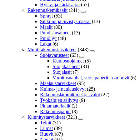
Hylsy- ja kärkisarjat
(57)
Rakennuskemikaalit
(241)
Sprayt
(53)
Silikonit ja tiivistysmassat
(13)
Maalit
(80)
Puhdistusaineet
(13)
Puuöljyt
(48)
Lakat
(6)
Muut rakennustarvikkeet
(348)
Suojavarusteet
(63)
Kuulosuojaimet
(5)
Suojakäsineet
(31)
Suojalasit
(7)
Varoitusnauhat, suojapaperit ja -muovit
(6)
Maalaustarvikkeet
(95)
Kulma- ja naulauslevyt
(25)
Rakennuslämmittimet ja -valot
(22)
Työkalujen säilytys
(9)
Pintamateriaalit
(2)
Rakennuspaljut
(8)
Kiinnitystarvikkeet
(321)
Teipit
(31)
Liimat
(39)
Ruuvit
(87)
Naulat
(31)