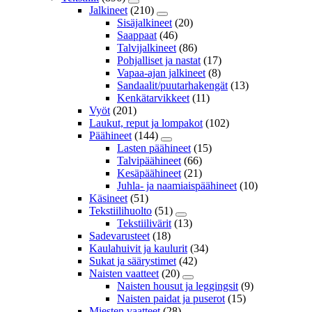
Jalkineet
(210)
Sisäjalkineet
(20)
Saappaat
(46)
Talvijalkineet
(86)
Pohjalliset ja nastat
(17)
Vapaa-ajan jalkineet
(8)
Sandaalit/puutarhakengät
(13)
Kenkätarvikkeet
(11)
Vyöt
(201)
Laukut, reput ja lompakot
(102)
Päähineet
(144)
Lasten päähineet
(15)
Talvipäähineet
(66)
Kesäpäähineet
(21)
Juhla- ja naamiaispäähineet
(10)
Käsineet
(51)
Tekstiilihuolto
(51)
Tekstiilivärit
(13)
Sadevarusteet
(18)
Kaulahuivit ja kaulurit
(34)
Sukat ja säärystimet
(42)
Naisten vaatteet
(20)
Naisten housut ja leggingsit
(9)
Naisten paidat ja puserot
(15)
Miesten vaatteet
(28)