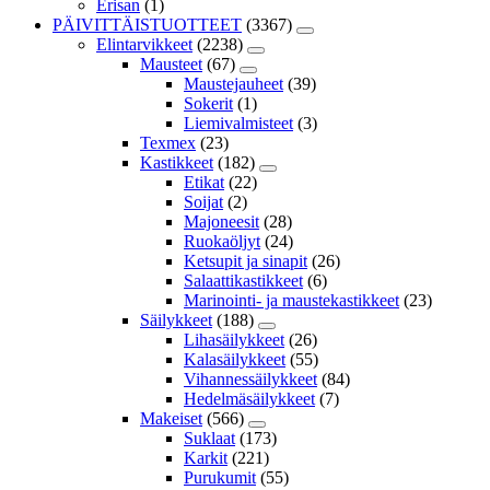
Erisan
(1)
PÄIVITTÄISTUOTTEET
(3367)
Elintarvikkeet
(2238)
Mausteet
(67)
Maustejauheet
(39)
Sokerit
(1)
Liemivalmisteet
(3)
Texmex
(23)
Kastikkeet
(182)
Etikat
(22)
Soijat
(2)
Majoneesit
(28)
Ruokaöljyt
(24)
Ketsupit ja sinapit
(26)
Salaattikastikkeet
(6)
Marinointi- ja maustekastikkeet
(23)
Säilykkeet
(188)
Lihasäilykkeet
(26)
Kalasäilykkeet
(55)
Vihannessäilykkeet
(84)
Hedelmäsäilykkeet
(7)
Makeiset
(566)
Suklaat
(173)
Karkit
(221)
Purukumit
(55)