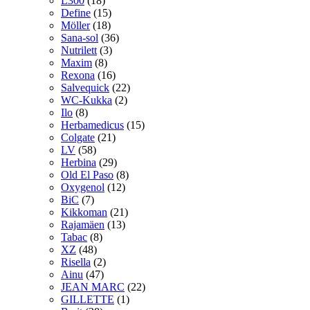
L300
(18)
Define
(15)
Möller
(18)
Sana-sol
(36)
Nutrilett
(3)
Maxim
(8)
Rexona
(16)
Salvequick
(22)
WC-Kukka
(2)
Ilo
(8)
Herbamedicus
(15)
Colgate
(21)
LV
(58)
Herbina
(29)
Old El Paso
(8)
Oxygenol
(12)
BiC
(7)
Kikkoman
(21)
Rajamäen
(13)
Tabac
(8)
XZ
(48)
Risella
(2)
Ainu
(47)
JEAN MARC
(22)
GILLETTE
(1)