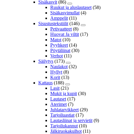
Sisäkasvit
(86)
Ruukut ja aluslautaset
(58)
Sisäkasvimullat
(4)
Amppelit
(11)
Sisustustekstiilit
(146)
Petivaatteet
(8)
Huovat Ja viltit
(17)
Matot
(10)
Pyyhkeet
(14)
Pöytäliinat
(30)
Verhot
(11)
Säilytys
(173)
Naulakot
(32)
Hyllyt
(8)
Korit
(13)
Kattaus
(188)
Lasit
(21)
Mukit ja kupit
(30)
Lautaset
(17)
Aterimet
(7)
Juhlatarvikkeet
(29)
Tarjoiluastiat
(17)
Lautasliinat ja servietit
(9)
Tarjoilukannut
(10)
Jälkiruokakulhot
(11)