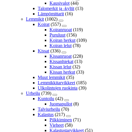
Kausivalot
(44)
Talomerkit ja -kyltit
(13)
Lämpömittarit
(16)
Lemmikit
(1002)
Koirat
(557)
Koiranruoat
(119)
Puruluut
(156)
Koiran herkut
(109)
Koiran lelut
(78)
Kissat
(336)
Kissanruoat
(228)
Kissanhiekat
(13)
Kissan lelut
(32)
Kissan herkut
(33)
Muut lemmikit
(35)
Lemmikkitarvikkeet
(185)
Ulkolintujen ruokinta
(39)
Urheilu
(739)
Kuntoilu
(42)
Juomapullot
(8)
Talviurheilu
(70)
Kalastus
(217)
Pilkkiminen
(71)
Vieheet
(58)
Kalastustarvikkeet
(51)