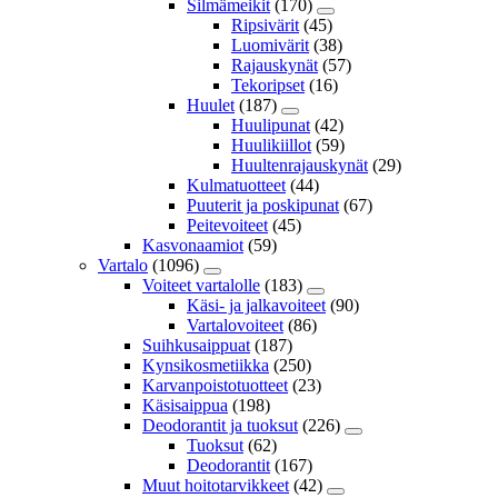
Silmämeikit
(170)
Ripsivärit
(45)
Luomivärit
(38)
Rajauskynät
(57)
Tekoripset
(16)
Huulet
(187)
Huulipunat
(42)
Huulikiillot
(59)
Huultenrajauskynät
(29)
Kulmatuotteet
(44)
Puuterit ja poskipunat
(67)
Peitevoiteet
(45)
Kasvonaamiot
(59)
Vartalo
(1096)
Voiteet vartalolle
(183)
Käsi- ja jalkavoiteet
(90)
Vartalovoiteet
(86)
Suihkusaippuat
(187)
Kynsikosmetiikka
(250)
Karvanpoistotuotteet
(23)
Käsisaippua
(198)
Deodorantit ja tuoksut
(226)
Tuoksut
(62)
Deodorantit
(167)
Muut hoitotarvikkeet
(42)