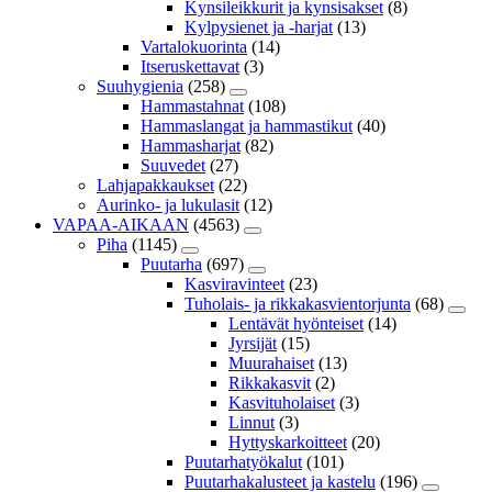
Kynsileikkurit ja kynsisakset
(8)
Kylpysienet ja -harjat
(13)
Vartalokuorinta
(14)
Itseruskettavat
(3)
Suuhygienia
(258)
Hammastahnat
(108)
Hammaslangat ja hammastikut
(40)
Hammasharjat
(82)
Suuvedet
(27)
Lahjapakkaukset
(22)
Aurinko- ja lukulasit
(12)
VAPAA-AIKAAN
(4563)
Piha
(1145)
Puutarha
(697)
Kasviravinteet
(23)
Tuholais- ja rikkakasvientorjunta
(68)
Lentävät hyönteiset
(14)
Jyrsijät
(15)
Muurahaiset
(13)
Rikkakasvit
(2)
Kasvituholaiset
(3)
Linnut
(3)
Hyttyskarkoitteet
(20)
Puutarhatyökalut
(101)
Puutarhakalusteet ja kastelu
(196)