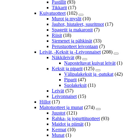
Pastillit
(93)
Tikkarit
(17)
Kuivatuotteet
(102)
Murot ja myslit
(10)
Jauhot, hiutaleet, suuritmot
(17)
Spagetit ja makaronit
(7)
Riisit
(18)
Siemenet ja pähkinät
(33)
Perustuotteet leivontaan
(7)
Leivät, -Keksit ja -Leivonnaiset
(208)
Näkkileivät
(8)
Naposteltavat kuivat leivät
(1)
Keksit ja piparit
(125)
Välipalakeksit ja -patukat
(42)
Piparit
(47)
Suolakeksit
(11)
Leivät
(57)
Leivonnaiset
(15)
Hillot
(17)
Maitotuotteet ja munat
(274)
Juustot
(121)
Rahka- ja jogurttituotteet
(93)
Maidot ja piimät
(1)
Kermat
(10)
Munat
(1)