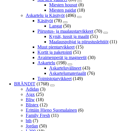
Miesten housut
(8)
Miesten paidat
(18)
Askartelu ja Käsityöt
(496)
Käsityöt
(78)
Langat
(50)
Piirustus- ja maalaustarvikkeet
(70)
Kynät, tussit ja maalit
(51)
Maalauspohjat ja piirustuslehtiöt
(11)
Muut pientarvikkeet
(15)
Kortit ja paketointi
(51)
Avaimenperät ja magneetit
(30)
Askartelu
(198)
Askarteluvälineet
(43)
Askartelumateriaalit
(76)
Toimistotarvikkeet
(149)
BRÄNDIT
(1768)
Adidas
(3)
Ajax
(25)
Bliw
(18)
Blistex
(12)
Erittäin Hieno Suomalainen
(6)
Family Fresh
(11)
hth
(7)
Jordan
(50)