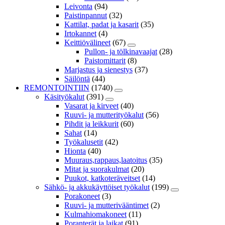
Leivonta
(94)
Paistinpannut
(32)
Kattilat, padat ja kasarit
(35)
Irtokannet
(4)
Keittiövälineet
(67)
Pullon- ja tölkinavaajat
(28)
Paistomittarit
(8)
Marjastus ja sienestys
(37)
Säilöntä
(44)
REMONTOINTIIN
(1740)
Käsityökalut
(391)
Vasarat ja kirveet
(40)
Ruuvi- ja mutterityökalut
(56)
Pihdit ja leikkurit
(60)
Sahat
(14)
Työkalusetit
(42)
Hionta
(40)
Muuraus,rappaus,laatoitus
(35)
Mitat ja suorakulmat
(20)
Puukot, katkoteräveitset
(14)
Sähkö- ja akkukäyttöiset työkalut
(199)
Porakoneet
(3)
Ruuvi- ja mutterivääntimet
(2)
Kulmahiomakoneet
(11)
Poranterät ja laikat
(91)