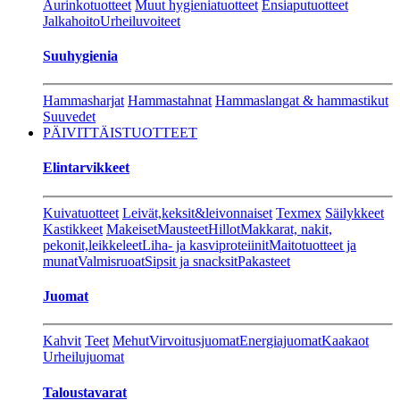
Aurinkotuotteet
Muut hygieniatuotteet
Ensiaputuotteet
Jalkahoito
Urheiluvoiteet
Suuhygienia
Hammasharjat
Hammastahnat
Hammaslangat & hammastikut
Suuvedet
PÄIVITTÄISTUOTTEET
Elintarvikkeet
Kuivatuotteet
Leivät,keksit&leivonnaiset
Texmex
Säilykkeet
Kastikkeet
Makeiset
Mausteet
Hillot
Makkarat, nakit,
pekonit,leikkeleet
Liha- ja kasviproteiinit
Maitotuotteet ja
munat
Valmisruoat
Sipsit ja snacksit
Pakasteet
Juomat
Kahvit
Teet
Mehut
Virvoitusjuomat
Energiajuomat
Kaakaot
Urheilujuomat
Taloustavarat