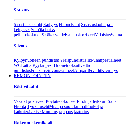
Sisustus
Sisustustekstiilit
Säilytys
Huonekalut
Sisustustaulut ja -
kehykset
Seinäkellot &
peilit
Tekokukat
Sisäkasveille
Kattaus
Koristeet
Valaistus
Sauna
Siivous
Kylpyhuoneen puhdistus
Yleispuhdistus
Ikkunanpesuaineet
WC
Lattiat
Pyykinpesu
Huonetuoksut
Keittiön
puhdistus&tiskaus
Siivousvälineet
Ämpärit&vadit
Kierrätys
REMONTOINTIIN
Käsityökalut
Vasarat ja kirveet
Pöytätietokoneet
Pihdit ja leikkurt
Sahat
Hionta
Työkalusetit
Mitat ja suorakulmat
Puukot ja
katkoteräveitset
Muuraus,rappaus,laatoitus
Rakennuskemikaalit