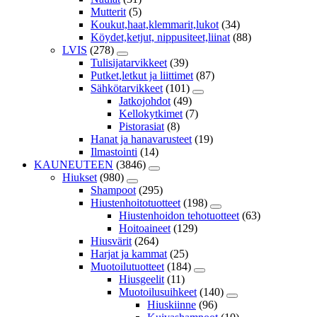
Mutterit
(5)
Koukut,haat,klemmarit,lukot
(34)
Köydet,ketjut, nippusiteet,liinat
(88)
LVIS
(278)
Tulisijatarvikkeet
(39)
Putket,letkut ja liittimet
(87)
Sähkötarvikkeet
(101)
Jatkojohdot
(49)
Kellokytkimet
(7)
Pistorasiat
(8)
Hanat ja hanavarusteet
(19)
Ilmastointi
(14)
KAUNEUTEEN
(3846)
Hiukset
(980)
Shampoot
(295)
Hiustenhoitotuotteet
(198)
Hiustenhoidon tehotuotteet
(63)
Hoitoaineet
(129)
Hiusvärit
(264)
Harjat ja kammat
(25)
Muotoilutuotteet
(184)
Hiusgeelit
(11)
Muotoilusuihkeet
(140)
Hiuskiinne
(96)