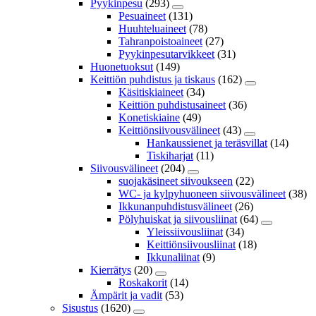
Pyykinpesu
(293)
Pesuaineet
(131)
Huuhteluaineet
(78)
Tahranpoistoaineet
(27)
Pyykinpesutarvikkeet
(31)
Huonetuoksut
(149)
Keittiön puhdistus ja tiskaus
(162)
Käsitiskiaineet
(34)
Keittiön puhdistusaineet
(36)
Konetiskiaine
(49)
Keittiönsiivousvälineet
(43)
Hankaussienet ja teräsvillat
(14)
Tiskiharjat
(11)
Siivousvälineet
(204)
suojakäsineet siivoukseen
(22)
WC- ja kylpyhuoneen siivousvälineet
(38)
Ikkunanpuhdistusvälineet
(26)
Pölyhuiskat ja siivousliinat
(64)
Yleissiivousliinat
(34)
Keittiönsiivousliinat
(18)
Ikkunaliinat
(9)
Kierrätys
(20)
Roskakorit
(14)
Ämpärit ja vadit
(53)
Sisustus
(1620)