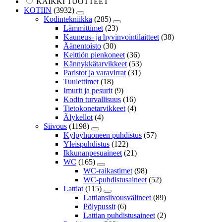
KAIKKI TUOTTEET
KOTIIN
(3932)
Kodintekniikka
(285)
Lämmittimet
(23)
Kauneus- ja hyvinvointilaitteet
(38)
Äänentoisto
(30)
Keittiön pienkoneet
(36)
Kännykkätarvikkeet
(53)
Paristot ja varavirrat
(31)
Tuulettimet
(18)
Imurit ja pesurit
(9)
Kodin turvallisuus
(16)
Tietokonetarvikkeet
(4)
Älykellot
(4)
Siivous
(1198)
Kylpyhuoneen puhdistus
(57)
Yleispuhdistus
(122)
Ikkunanpesuaineet
(21)
WC
(165)
WC-raikastimet
(98)
WC-puhdistusaineet
(52)
Lattiat
(115)
Lattiansiivousvälineet
(89)
Pölypussit
(6)
Lattian puhdistusaineet
(2)