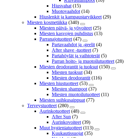
Kuivashampoot
(10)
Hiusvahat
(15)
Muotovaahdot
(14)
Hiuslenkit ja kampaustarvikkeet
(29)
Miesten kosmetiikka
(340)
Miesten päivä- ja yövoiteet
(25)
Miesten kasvojen puhdistus
(13)
Parranajotuotteet
(47)
Partavaahdot ja -geelit
(4)
After shave -tuotteet
(7)
Partahöylät ja vaihtoterät
(5)
Parran hoito- ja muotoilutuotteet
(28)
Miesten deodorantit ja tuoksut
(150)
Miesten tuoksut
(34)
Miesten deodorantit
(116)
Miesten hiustuotteet
(53)
Miesten shampoot
(37)
Miesten muotoilutuotteet
(11)
Miesten suihkusaippuat
(77)
Terveystuotteet
(280)
Aurinkotuotteet
(48)
After Sun
(7)
Aurinkovoiteet
(39)
Muut hygieniatuotteet
(113)
Kuukautissuojat
(35)