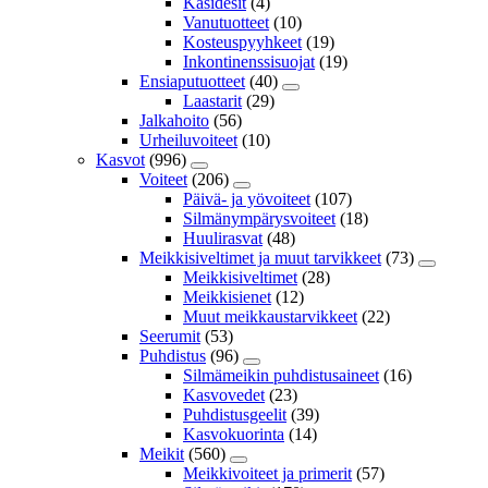
Käsidesit
(4)
Vanutuotteet
(10)
Kosteuspyyhkeet
(19)
Inkontinenssisuojat
(19)
Ensiaputuotteet
(40)
Laastarit
(29)
Jalkahoito
(56)
Urheiluvoiteet
(10)
Kasvot
(996)
Voiteet
(206)
Päivä- ja yövoiteet
(107)
Silmänympärysvoiteet
(18)
Huulirasvat
(48)
Meikkisiveltimet ja muut tarvikkeet
(73)
Meikkisiveltimet
(28)
Meikkisienet
(12)
Muut meikkaustarvikkeet
(22)
Seerumit
(53)
Puhdistus
(96)
Silmämeikin puhdistusaineet
(16)
Kasvovedet
(23)
Puhdistusgeelit
(39)
Kasvokuorinta
(14)
Meikit
(560)
Meikkivoiteet ja primerit
(57)