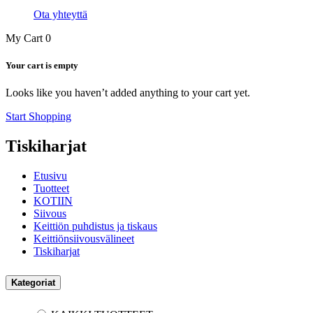
Ota yhteyttä
My Cart
0
Your cart is empty
Looks like you haven’t added anything to your cart yet.
Start Shopping
Tiskiharjat
Etusivu
Tuotteet
KOTIIN
Siivous
Keittiön puhdistus ja tiskaus
Keittiönsiivousvälineet
Tiskiharjat
Kategoriat