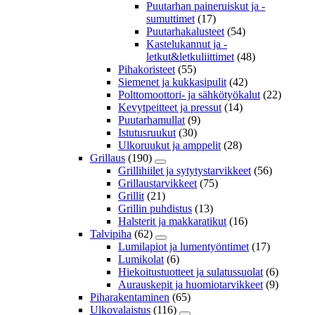
Puutarhan paineruiskut ja -
sumuttimet
(17)
Puutarhakalusteet
(54)
Kastelukannut ja -
letkut&letkuliittimet
(48)
Pihakoristeet
(55)
Siemenet ja kukkasipulit
(42)
Polttomoottori- ja sähkötyökalut
(22)
Kevytpeitteet ja pressut
(14)
Puutarhamullat
(9)
Istutusruukut
(30)
Ulkoruukut ja amppelit
(28)
Grillaus
(190)
Grillihiilet ja sytytystarvikkeet
(56)
Grillaustarvikkeet
(75)
Grillit
(21)
Grillin puhdistus
(13)
Halsterit ja makkaratikut
(16)
Talvipiha
(62)
Lumilapiot ja lumentyöntimet
(17)
Lumikolat
(6)
Hiekoitustuotteet ja sulatussuolat
(6)
Aurauskepit ja huomiotarvikkeet
(9)
Piharakentaminen
(65)
Ulkovalaistus
(116)