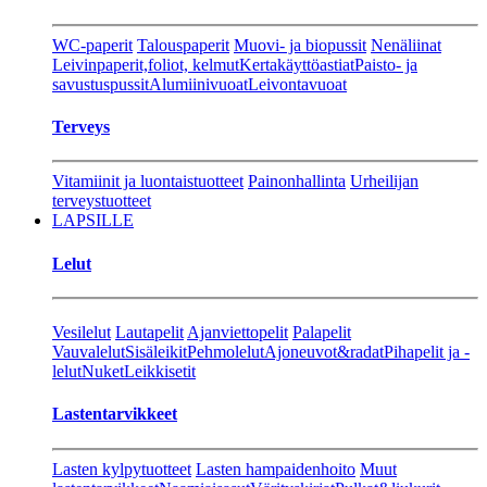
WC-paperit
Talouspaperit
Muovi- ja biopussit
Nenäliinat
Leivinpaperit,foliot, kelmut
Kertakäyttöastiat
Paisto- ja
savustuspussit
Alumiinivuoat
Leivontavuoat
Terveys
Vitamiinit ja luontaistuotteet
Painonhallinta
Urheilijan
terveystuotteet
LAPSILLE
Lelut
Vesilelut
Lautapelit
Ajanviettopelit
Palapelit
Vauvalelut
Sisäleikit
Pehmolelut
Ajoneuvot&radat
Pihapelit ja -
lelut
Nuket
Leikkisetit
Lastentarvikkeet
Lasten kylpytuotteet
Lasten hampaidenhoito
Muut