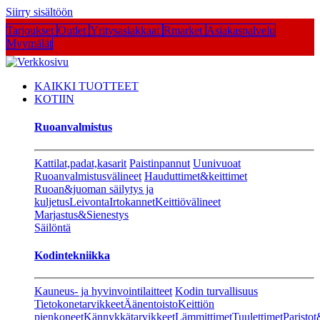
Siirry sisältöön
Tarjoukset
Outlet
Yritysasiakkaat
Rmarket
Asiakaspalvelu
Myymälät
KAIKKI TUOTTEET
KOTIIN
Ruoanvalmistus
Kattilat,padat,kasarit
Paistinpannut
Uunivuoat
Ruoanvalmistusvälineet
Hauduttimet&keittimet
Ruoan&juoman säilytys ja
kuljetus
Leivonta
Irtokannet
Keittiövälineet
Marjastus&Sienestys
Säilöntä
Kodintekniikka
Kauneus- ja hyvinvointilaitteet
Kodin turvallisuus
Tietokonetarvikkeet
Äänentoisto
Keittiön
pienkoneet
Kännykkätarvikkeet
Lämmittimet
Tuulettimet
Paristot