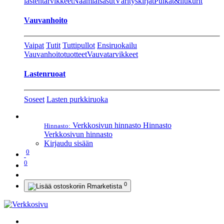
lastentarvikkeet
Naamiaisasut
Värityskirjat
Pulkat&liukurit
Vauvanhoito
Vaipat
Tutit
Tuttipullot
Ensiruokailu
Vauvanhoitotuotteet
Vauvatarvikkeet
Lastenruoat
Soseet
Lasten purkkiruoka
Verkkosivun hinnasto
Hinnasto
Hinnasto:
Verkkosivun hinnasto
Kirjaudu sisään
0
0
0