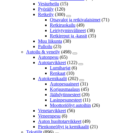
Vesiurheilu
(15)
Pyöräily
(120)
Retkeily
(300)
Otsavalot ja retkivalaisimet
(71)
Retkiruokailu
(49)
Leiriytymisvälineet
(38)
Retkireput ja -kassit
(35)
Muu liikunta
(38)
Palloilu
(23)
Autoilu & veneily
(498)
Autonpesu
(65)
Autotarvikkeet
(122)
Lumiharjat
(6)
Renkaat
(10)
Autokemikaalit
(202)
Autopesuaineet
(31)
Korjausmaalaus
(45)
Jäähdytinnesteet
(20)
Lasinpesunesteet
(11)
Moottoriöljyt autoihin
(26)
Venetarvikkeet
(56)
Veneenpesu
(6)
Auton huoltotarvikkeet
(49)
Pienkoneöljyt ja kemikaalit
(21)
Tekstiilit
(896)