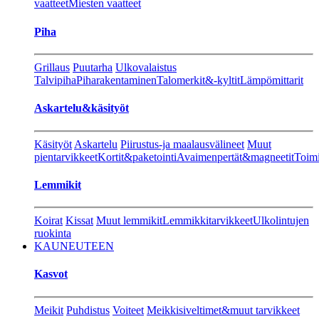
vaatteet
Miesten vaatteet
Piha
Grillaus
Puutarha
Ulkovalaistus
Talvipiha
Piharakentaminen
Talomerkit&-kyltit
Lämpömittarit
Askartelu&käsityöt
Käsityöt
Askartelu
Piirustus-ja maalausvälineet
Muut
pientarvikkeet
Kortit&paketointi
Avaimenpertät&magneetit
Toimi
Lemmikit
Koirat
Kissat
Muut lemmikit
Lemmikkitarvikkeet
Ulkolintujen
ruokinta
KAUNEUTEEN
Kasvot
Meikit
Puhdistus
Voiteet
Meikkisiveltimet&muut tarvikkeet