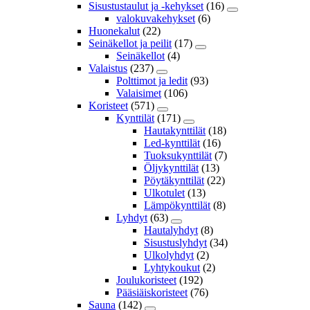
Sisustustaulut ja -kehykset
(16)
valokuvakehykset
(6)
Huonekalut
(22)
Seinäkellot ja peilit
(17)
Seinäkellot
(4)
Valaistus
(237)
Polttimot ja ledit
(93)
Valaisimet
(106)
Koristeet
(571)
Kynttilät
(171)
Hautakynttilät
(18)
Led-kynttilät
(16)
Tuoksukynttilät
(7)
Öljykynttilät
(13)
Pöytäkynttilät
(22)
Ulkotulet
(13)
Lämpökynttilät
(8)
Lyhdyt
(63)
Hautalyhdyt
(8)
Sisustuslyhdyt
(34)
Ulkolyhdyt
(2)
Lyhtykoukut
(2)
Joulukoristeet
(192)
Pääsiäiskoristeet
(76)
Sauna
(142)