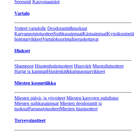
Seerumit
Kasvonaamiot
Vartalo
Voiteet vartalolle
Deodorantit&tuoksut
Karvanpoistotuotteet
Suihkusaippuat
Käsisaippuat
Kynsikosmeti
hoitotarvikkeet
Vartalokuorinta
Itseruskettavat
Hiukset
Shampoot
Hiustenhoitotuotteet
Hiusvärit
Muotoilutuotteet
Harjat ja kammat
Hiuslenkit&kampaustarvikkeet
Miesten kosmetiikka
Miesten päivä- ja yövoiteet
Miesten kasvojen puhdistus
Miesten suihkusaippuat
Miesten deodorantit ja
tuoksut
Parranajotuotteet
Miesten hiustuotteet
Terveystuotteet