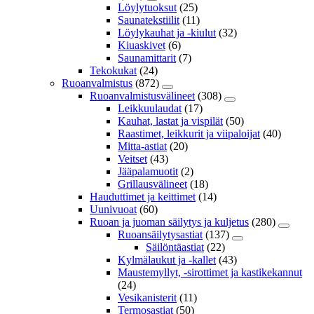
Löylytuoksut
(25)
Saunatekstiilit
(11)
Löylykauhat ja -kiulut
(32)
Kiuaskivet
(6)
Saunamittarit
(7)
Tekokukat
(24)
Ruoanvalmistus
(872)
Ruoanvalmistusvälineet
(308)
Leikkuulaudat
(17)
Kauhat, lastat ja vispilät
(50)
Raastimet, leikkurit ja viipaloijat
(40)
Mitta-astiat
(20)
Veitset
(43)
Jääpalamuotit
(2)
Grillausvälineet
(18)
Hauduttimet ja keittimet
(14)
Uunivuoat
(60)
Ruoan ja juoman säilytys ja kuljetus
(280)
Ruoansäilytysastiat
(137)
Säilöntäastiat
(22)
Kylmälaukut ja -kallet
(43)
Maustemyllyt, -sirottimet ja kastikekannut
(24)
Vesikanisterit
(11)
Termosastiat
(50)