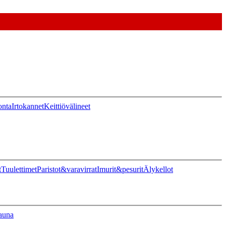
onta
Irtokannet
Keittiövälineet
t
Tuulettimet
Paristot&varavirrat
Imurit&pesurit
Älykellot
auna