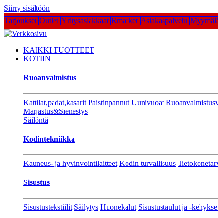
Siirry sisältöön
Tarjoukset
Outlet
Yritysasiakkaat
Rmarket
Asiakaspalvelu
Myymälä
KAIKKI TUOTTEET
KOTIIN
Ruoanvalmistus
Kattilat,padat,kasarit
Paistinpannut
Uunivuoat
Ruoanvalmistusv
Marjastus&Sienestys
Säilöntä
Kodintekniikka
Kauneus- ja hyvinvointilaitteet
Kodin turvallisuus
Tietokonetar
Sisustus
Sisustustekstiilit
Säilytys
Huonekalut
Sisustustaulut ja -kehykse