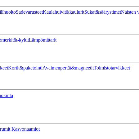
ilihuolto
Sadevarusteet
Kaulahuivit&kaulurit
Sukat&säärystimet
Naisten v
omerkit&-kyltit
Lämpömittarit
keet
Kortit&paketointi
Avaimenpertät&magneetit
Toimistotarvikkeet
uokinta
rumit
Kasvonaamiot