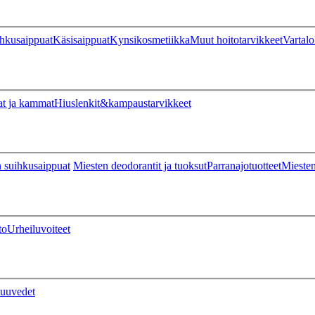
hkusaippuat
Käsisaippuat
Kynsikosmetiikka
Muut hoitotarvikkeet
Vartalo
at ja kammat
Hiuslenkit&kampaustarvikkeet
 suihkusaippuat
Miesten deodorantit ja tuoksut
Parranajotuotteet
Miesten
to
Urheiluvoiteet
uuvedet