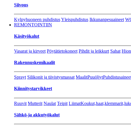
Siivous
Kylpyhuoneen puhdistus
Yleispuhdistus
Ikkunanpesuaineet
W
REMONTOINTIIN
Käsityökalut
Vasarat ja kirveet
Pöytätietokoneet
Pihdit ja leikkurt
Sahat
Hion
Rakennuskemikaalit
Sprayt
Silikonit ja tiivistysmassat
Maalit
Puuöljyt
Puhdistusainee
Kiinnitystarvikkeet
Ruuvit
Mutterit
Naulat
Teipit
Liimat
Koukut,haat,klemmarit,luk
Sähkö-ja akkutyökalut