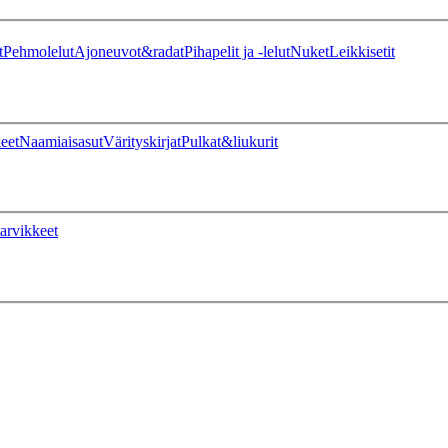
t
Pehmolelut
Ajoneuvot&radat
Pihapelit ja -lelut
Nuket
Leikkisetit
eet
Naamiaisasut
Värityskirjat
Pulkat&liukurit
arvikkeet