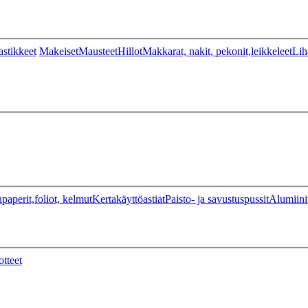
stikkeet
Makeiset
Mausteet
Hillot
Makkarat, nakit, pekonit,leikkeleet
Lih
paperit,foliot, kelmut
Kertakäyttöastiat
Paisto- ja savustuspussit
Alumiini
otteet