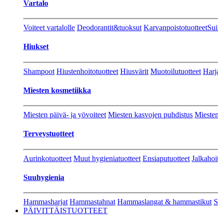
Vartalo
Voiteet vartalolle
Deodorantit&tuoksut
Karvanpoistotuotteet
Sui
Hiukset
Shampoot
Hiustenhoitotuotteet
Hiusvärit
Muotoilutuotteet
Harj
Miesten kosmetiikka
Miesten päivä- ja yövoiteet
Miesten kasvojen puhdistus
Miesten
Terveystuotteet
Aurinkotuotteet
Muut hygieniatuotteet
Ensiaputuotteet
Jalkahoi
Suuhygienia
Hammasharjat
Hammastahnat
Hammaslangat & hammastikut
S
PÄIVITTÄISTUOTTEET