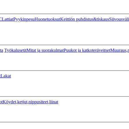
C
Lattiat
Pyykinpesu
Huonetuoksut
Keittiön puhdistus&tiskaus
Siivousväl
ta
Työkalusetit
Mitat ja suorakulmat
Puukot ja katkoteräveitset
Muuraus,r
t
Lakat
ot
Köydet,ketjut,nippusiteet,liinat