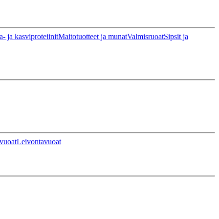
a- ja kasviproteiinit
Maitotuotteet ja munat
Valmisruoat
Sipsit ja
vuoat
Leivontavuoat