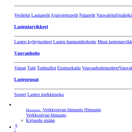
Vesilelut
Lautapelit
Ajanviettopelit
Palapelit
Vauvalelut
Sisäleiki
Lastentarvikkeet
Lasten kylpytuotteet
Lasten hampaidenhoito
Muut lastentarvikk
Vauvanhoito
Vaipat
Tutit
Tuttipullot
Ensiruokailu
Vauvanhoitotuotteet
Vauvat
Lastenruoat
Soseet
Lasten purkkiruoka
Verkkosivun hinnasto
Hinnasto
Hinnasto:
Verkkosivun hinnasto
Kirjaudu sisään
0
0