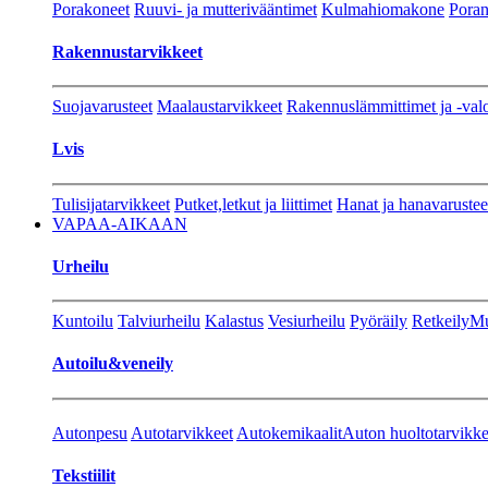
Porakoneet
Ruuvi- ja mutterivääntimet
Kulmahiomakone
Porant
Rakennustarvikkeet
Suojavarusteet
Maalaustarvikkeet
Rakennuslämmittimet ja -val
Lvis
Tulisijatarvikkeet
Putket,letkut ja liittimet
Hanat ja hanavarustee
VAPAA-AIKAAN
Urheilu
Kuntoilu
Talviurheilu
Kalastus
Vesiurheilu
Pyöräily
Retkeily
Mu
Autoilu&veneily
Autonpesu
Autotarvikkeet
Autokemikaalit
Auton huoltotarvikke
Tekstiilit