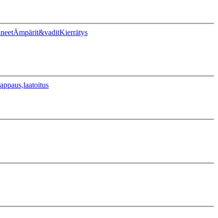
ineet
Ämpärit&vadit
Kierrätys
appaus,laatoitus