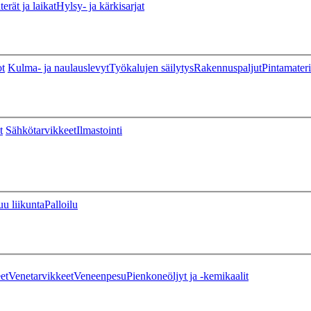
erät ja laikat
Hylsy- ja kärkisarjat
ot
Kulma- ja naulauslevyt
Työkalujen säilytys
Rakennuspaljut
Pintamateri
t
Sähkötarvikkeet
Ilmastointi
u liikunta
Palloilu
et
Venetarvikkeet
Veneenpesu
Pienkoneöljyt ja -kemikaalit