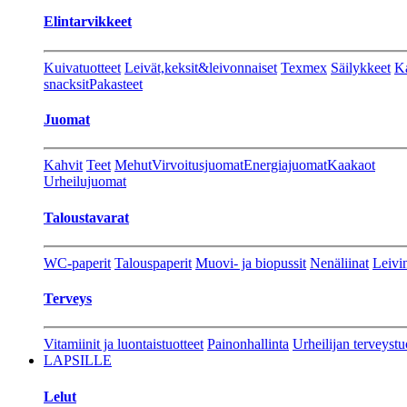
Elintarvikkeet
Kuivatuotteet
Leivät,keksit&leivonnaiset
Texmex
Säilykkeet
Ka
snacksit
Pakasteet
Juomat
Kahvit
Teet
Mehut
Virvoitusjuomat
Energiajuomat
Kaakaot
Urheilujuomat
Taloustavarat
WC-paperit
Talouspaperit
Muovi- ja biopussit
Nenäliinat
Leivin
Terveys
Vitamiinit ja luontaistuotteet
Painonhallinta
Urheilijan terveystu
LAPSILLE
Lelut