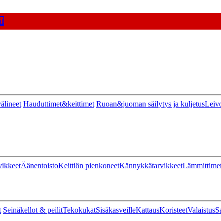
t
älineet
Hauduttimet&keittimet
Ruoan&juoman säilytys ja kuljetus
Leiv
vikkeet
Äänentoisto
Keittiön pienkoneet
Kännykkätarvikkeet
Lämmittime
t
Seinäkellot & peilit
Tekokukat
Sisäkasveille
Kattaus
Koristeet
Valaistus
S