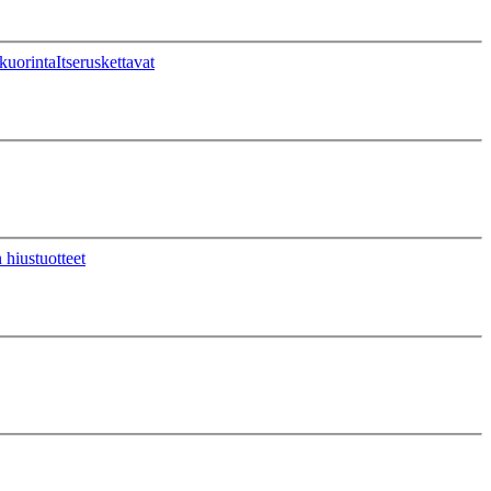
kuorinta
Itseruskettavat
 hiustuotteet