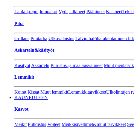
Laukut,reput,lompakot
Vyöt
Jalkineet
Päähineet
Käsineet
Teksti
Piha
Grillaus
Puutarha
Ulkovalaistus
Talvipiha
Piharakentaminen
Tal
Askartelu&käsityöt
Käsityöt
Askartelu
Piirustus-ja maalausvälineet
Muut pientarvik
Lemmikit
Koirat
Kissat
Muut lemmikit
Lemmikkitarvikkeet
Ulkolintujen r
KAUNEUTEEN
Kasvot
Meikit
Puhdistus
Voiteet
Meikkisiveltimet&muut tarvikkeet
See