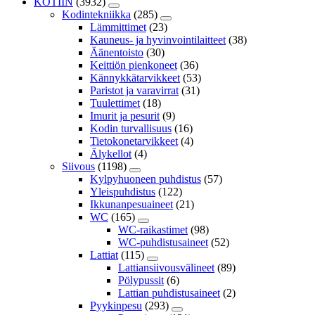
KOTIIN
(3932)
Kodintekniikka
(285)
Lämmittimet
(23)
Kauneus- ja hyvinvointilaitteet
(38)
Äänentoisto
(30)
Keittiön pienkoneet
(36)
Kännykkätarvikkeet
(53)
Paristot ja varavirrat
(31)
Tuulettimet
(18)
Imurit ja pesurit
(9)
Kodin turvallisuus
(16)
Tietokonetarvikkeet
(4)
Älykellot
(4)
Siivous
(1198)
Kylpyhuoneen puhdistus
(57)
Yleispuhdistus
(122)
Ikkunanpesuaineet
(21)
WC
(165)
WC-raikastimet
(98)
WC-puhdistusaineet
(52)
Lattiat
(115)
Lattiansiivousvälineet
(89)
Pölypussit
(6)
Lattian puhdistusaineet
(2)
Pyykinpesu
(293)