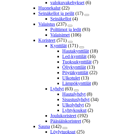
valokuvakehykset
(6)
Huonekalut
(22)
Seinäkellot ja peilit
(17)
Seinäkellot
(4)
Valaistus
(237)
Polttimot ja ledit
(93)
Valaisimet
(106)
Koristeet
(571)
Kynttilät
(171)
Hautakynttilät
(18)
Led-kynttilät
(16)
Tuoksukynttilät
(7)
Öljykynttilät
(13)
Pöytäkynttilät
(22)
Ulkotulet
(13)
Lämpökynttilät
(8)
Lyhdyt
(63)
Hautalyhdyt
(8)
Sisustuslyhdyt
(34)
Ulkolyhdyt
(2)
Lyhtykoukut
(2)
Joulukoristeet
(192)
Pääsiäiskoristeet
(76)
Sauna
(142)
Löylytuoksut
(25)