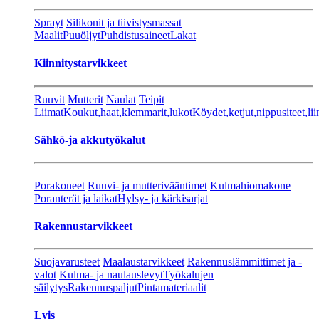
Sprayt
Silikonit ja tiivistysmassat
Maalit
Puuöljyt
Puhdistusaineet
Lakat
Kiinnitystarvikkeet
Ruuvit
Mutterit
Naulat
Teipit
Liimat
Koukut,haat,klemmarit,lukot
Köydet,ketjut,nippusiteet,lii
Sähkö-ja akkutyökalut
Porakoneet
Ruuvi- ja mutterivääntimet
Kulmahiomakone
Poranterät ja laikat
Hylsy- ja kärkisarjat
Rakennustarvikkeet
Suojavarusteet
Maalaustarvikkeet
Rakennuslämmittimet ja -
valot
Kulma- ja naulauslevyt
Työkalujen
säilytys
Rakennuspaljut
Pintamateriaalit
Lvis