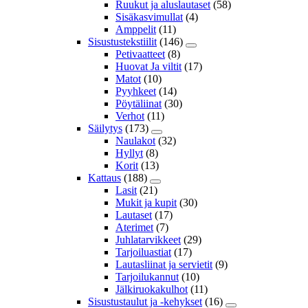
Ruukut ja aluslautaset
(58)
Sisäkasvimullat
(4)
Amppelit
(11)
Sisustustekstiilit
(146)
Petivaatteet
(8)
Huovat Ja viltit
(17)
Matot
(10)
Pyyhkeet
(14)
Pöytäliinat
(30)
Verhot
(11)
Säilytys
(173)
Naulakot
(32)
Hyllyt
(8)
Korit
(13)
Kattaus
(188)
Lasit
(21)
Mukit ja kupit
(30)
Lautaset
(17)
Aterimet
(7)
Juhlatarvikkeet
(29)
Tarjoiluastiat
(17)
Lautasliinat ja servietit
(9)
Tarjoilukannut
(10)
Jälkiruokakulhot
(11)
Sisustustaulut ja -kehykset
(16)