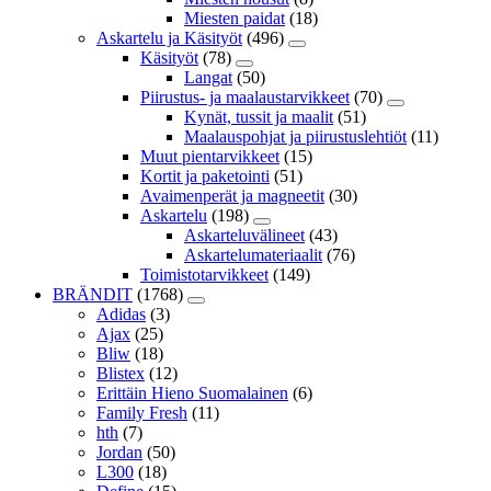
Miesten paidat
(18)
Askartelu ja Käsityöt
(496)
Käsityöt
(78)
Langat
(50)
Piirustus- ja maalaustarvikkeet
(70)
Kynät, tussit ja maalit
(51)
Maalauspohjat ja piirustuslehtiöt
(11)
Muut pientarvikkeet
(15)
Kortit ja paketointi
(51)
Avaimenperät ja magneetit
(30)
Askartelu
(198)
Askarteluvälineet
(43)
Askartelumateriaalit
(76)
Toimistotarvikkeet
(149)
BRÄNDIT
(1768)
Adidas
(3)
Ajax
(25)
Bliw
(18)
Blistex
(12)
Erittäin Hieno Suomalainen
(6)
Family Fresh
(11)
hth
(7)
Jordan
(50)
L300
(18)