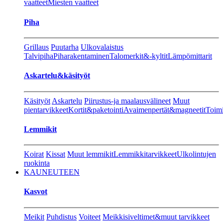
vaatteet
Miesten vaatteet
Piha
Grillaus
Puutarha
Ulkovalaistus
Talvipiha
Piharakentaminen
Talomerkit&-kyltit
Lämpömittarit
Askartelu&käsityöt
Käsityöt
Askartelu
Piirustus-ja maalausvälineet
Muut
pientarvikkeet
Kortit&paketointi
Avaimenpertät&magneetit
Toimi
Lemmikit
Koirat
Kissat
Muut lemmikit
Lemmikkitarvikkeet
Ulkolintujen
ruokinta
KAUNEUTEEN
Kasvot
Meikit
Puhdistus
Voiteet
Meikkisiveltimet&muut tarvikkeet