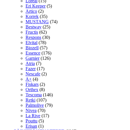
Loreal
(15)
Eri Keeper
(5)
Artico
(2)
Korrek
(35)
MUSTANG
(74)
Bestway
(25)
Fructis
(62)
Respons
(30)
Elvital
(78)
Biozell
(57)
Essence
(176)
Garnier
(126)
Atria
(7)
Fazer
(17)
Nescafe
(2)
A+
(4)
Fiskars
(2)
Orthex
(8)
Tescoma
(146)
Retki
(107)
Palmolive
(79)
Nivea
(70)
La Rive
(17)
Pouttu
(5)
Erisan
(1)