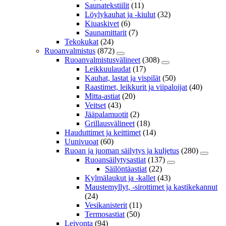
Saunatekstiilit
(11)
Löylykauhat ja -kiulut
(32)
Kiuaskivet
(6)
Saunamittarit
(7)
Tekokukat
(24)
Ruoanvalmistus
(872)
Ruoanvalmistusvälineet
(308)
Leikkuulaudat
(17)
Kauhat, lastat ja vispilät
(50)
Raastimet, leikkurit ja viipaloijat
(40)
Mitta-astiat
(20)
Veitset
(43)
Jääpalamuotit
(2)
Grillausvälineet
(18)
Hauduttimet ja keittimet
(14)
Uunivuoat
(60)
Ruoan ja juoman säilytys ja kuljetus
(280)
Ruoansäilytysastiat
(137)
Säilöntäastiat
(22)
Kylmälaukut ja -kallet
(43)
Maustemyllyt, -sirottimet ja kastikekannut
(24)
Vesikanisterit
(11)
Termosastiat
(50)
Leivonta
(94)