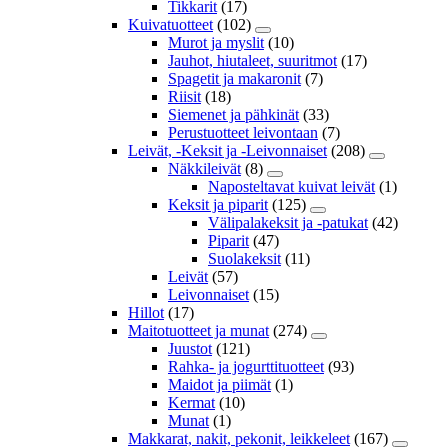
Tikkarit
(17)
Kuivatuotteet
(102)
Murot ja myslit
(10)
Jauhot, hiutaleet, suuritmot
(17)
Spagetit ja makaronit
(7)
Riisit
(18)
Siemenet ja pähkinät
(33)
Perustuotteet leivontaan
(7)
Leivät, -Keksit ja -Leivonnaiset
(208)
Näkkileivät
(8)
Naposteltavat kuivat leivät
(1)
Keksit ja piparit
(125)
Välipalakeksit ja -patukat
(42)
Piparit
(47)
Suolakeksit
(11)
Leivät
(57)
Leivonnaiset
(15)
Hillot
(17)
Maitotuotteet ja munat
(274)
Juustot
(121)
Rahka- ja jogurttituotteet
(93)
Maidot ja piimät
(1)
Kermat
(10)
Munat
(1)
Makkarat, nakit, pekonit, leikkeleet
(167)