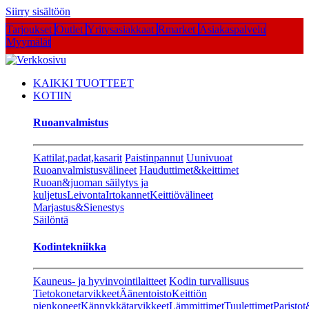
Siirry sisältöön
Tarjoukset
Outlet
Yritysasiakkaat
Rmarket
Asiakaspalvelu
Myymälät
KAIKKI TUOTTEET
KOTIIN
Ruoanvalmistus
Kattilat,padat,kasarit
Paistinpannut
Uunivuoat
Ruoanvalmistusvälineet
Hauduttimet&keittimet
Ruoan&juoman säilytys ja
kuljetus
Leivonta
Irtokannet
Keittiövälineet
Marjastus&Sienestys
Säilöntä
Kodintekniikka
Kauneus- ja hyvinvointilaitteet
Kodin turvallisuus
Tietokonetarvikkeet
Äänentoisto
Keittiön
pienkoneet
Kännykkätarvikkeet
Lämmittimet
Tuulettimet
Paristot