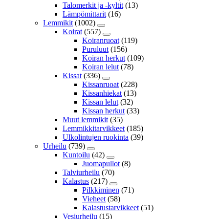
Talomerkit ja -kyltit
(13)
Lämpömittarit
(16)
Lemmikit
(1002)
Koirat
(557)
Koiranruoat
(119)
Puruluut
(156)
Koiran herkut
(109)
Koiran lelut
(78)
Kissat
(336)
Kissanruoat
(228)
Kissanhiekat
(13)
Kissan lelut
(32)
Kissan herkut
(33)
Muut lemmikit
(35)
Lemmikkitarvikkeet
(185)
Ulkolintujen ruokinta
(39)
Urheilu
(739)
Kuntoilu
(42)
Juomapullot
(8)
Talviurheilu
(70)
Kalastus
(217)
Pilkkiminen
(71)
Vieheet
(58)
Kalastustarvikkeet
(51)
Vesiurheilu
(15)