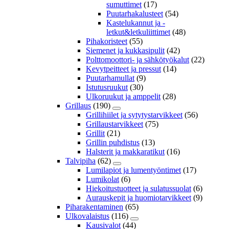
sumuttimet
(17)
Puutarhakalusteet
(54)
Kastelukannut ja -
letkut&letkuliittimet
(48)
Pihakoristeet
(55)
Siemenet ja kukkasipulit
(42)
Polttomoottori- ja sähkötyökalut
(22)
Kevytpeitteet ja pressut
(14)
Puutarhamullat
(9)
Istutusruukut
(30)
Ulkoruukut ja amppelit
(28)
Grillaus
(190)
Grillihiilet ja sytytystarvikkeet
(56)
Grillaustarvikkeet
(75)
Grillit
(21)
Grillin puhdistus
(13)
Halsterit ja makkaratikut
(16)
Talvipiha
(62)
Lumilapiot ja lumentyöntimet
(17)
Lumikolat
(6)
Hiekoitustuotteet ja sulatussuolat
(6)
Aurauskepit ja huomiotarvikkeet
(9)
Piharakentaminen
(65)
Ulkovalaistus
(116)
Kausivalot
(44)