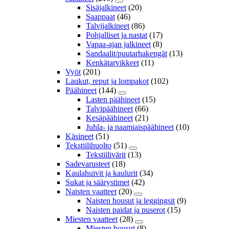
Sisäjalkineet
(20)
Saappaat
(46)
Talvijalkineet
(86)
Pohjalliset ja nastat
(17)
Vapaa-ajan jalkineet
(8)
Sandaalit/puutarhakengät
(13)
Kenkätarvikkeet
(11)
Vyöt
(201)
Laukut, reput ja lompakot
(102)
Päähineet
(144)
Lasten päähineet
(15)
Talvipäähineet
(66)
Kesäpäähineet
(21)
Juhla- ja naamiaispäähineet
(10)
Käsineet
(51)
Tekstiilihuolto
(51)
Tekstiilivärit
(13)
Sadevarusteet
(18)
Kaulahuivit ja kaulurit
(34)
Sukat ja säärystimet
(42)
Naisten vaatteet
(20)
Naisten housut ja leggingsit
(9)
Naisten paidat ja puserot
(15)
Miesten vaatteet
(28)
Miesten housut
(8)