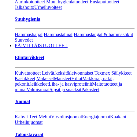
Aurinkotuotteet
Muut hygieniatuotteet
Ensiaputuotteet
Jalkahoito
Urheiluvoiteet
Suuhygienia
Hammasharjat
Hammastahnat
Hammaslangat & hammastikut
Suuvedet
PÄIVITTÄISTUOTTEET
Elintarvikkeet
Kuivatuotteet
Leivät,keksit&leivonnaiset
Texmex
Säilykkeet
Kastikkeet
Makeiset
Mausteet
Hillot
Makkarat, nakit,
pekonit,leikkeleet
Liha- ja kasviproteiinit
Maitotuotteet ja
munat
Valmisruoat
Sipsit ja snacksit
Pakasteet
Juomat
Kahvit
Teet
Mehut
Virvoitusjuomat
Energiajuomat
Kaakaot
Urheilujuomat
Taloustavarat