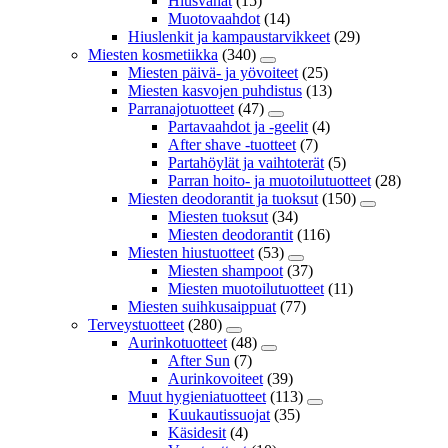
Hiusvahat
(15)
Muotovaahdot
(14)
Hiuslenkit ja kampaustarvikkeet
(29)
Miesten kosmetiikka
(340)
Miesten päivä- ja yövoiteet
(25)
Miesten kasvojen puhdistus
(13)
Parranajotuotteet
(47)
Partavaahdot ja -geelit
(4)
After shave -tuotteet
(7)
Partahöylät ja vaihtoterät
(5)
Parran hoito- ja muotoilutuotteet
(28)
Miesten deodorantit ja tuoksut
(150)
Miesten tuoksut
(34)
Miesten deodorantit
(116)
Miesten hiustuotteet
(53)
Miesten shampoot
(37)
Miesten muotoilutuotteet
(11)
Miesten suihkusaippuat
(77)
Terveystuotteet
(280)
Aurinkotuotteet
(48)
After Sun
(7)
Aurinkovoiteet
(39)
Muut hygieniatuotteet
(113)
Kuukautissuojat
(35)
Käsidesit
(4)