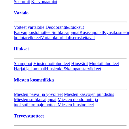
Seerumit
Kasvonaamiot
Vartalo
Voiteet vartalolle
Deodorantit&tuoksut
Karvanpoistotuotteet
Suihkusaippuat
Käsisaippuat
Kynsikosmeti
hoitotarvikkeet
Vartalokuorinta
Itseruskettavat
Hiukset
Shampoot
Hiustenhoitotuotteet
Hiusvärit
Muotoilutuotteet
Harjat ja kammat
Hiuslenkit&kampaustarvikkeet
Miesten kosmetiikka
Miesten päivä- ja yövoiteet
Miesten kasvojen puhdistus
Miesten suihkusaippuat
Miesten deodorantit ja
tuoksut
Parranajotuotteet
Miesten hiustuotteet
Terveystuotteet