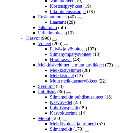
Vanutuotteet
(10)
Kosteuspyyhkeet
(19)
Inkontinenssisuojat
(19)
Ensiaputuotteet
(40)
Laastarit
(29)
Jalkahoito
(56)
Urheiluvoiteet
(10)
Kasvot
(996)
Voiteet
(206)
Päivä- ja yövoiteet
(107)
Silmänympärysvoiteet
(18)
Huulirasvat
(48)
Meikkisiveltimet ja muut tarvikkeet
(73)
Meikkisiveltimet
(28)
Meikkisienet
(12)
Muut meikkaustarvikkeet
(22)
Seerumit
(53)
Puhdistus
(96)
Silmämeikin puhdistusaineet
(16)
Kasvovedet
(23)
Puhdistusgeelit
(39)
Kasvokuorinta
(14)
Meikit
(560)
Meikkivoiteet ja primerit
(57)
Silmämeikit
(170)