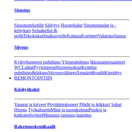
Sisustus
Sisustustekstiilit
Säilytys
Huonekalut
Sisustustaulut ja -
kehykset
Seinäkellot &
peilit
Tekokukat
Sisäkasveille
Kattaus
Koristeet
Valaistus
Sauna
Siivous
Kylpyhuoneen puhdistus
Yleispuhdistus
Ikkunanpesuaineet
WC
Lattiat
Pyykinpesu
Huonetuoksut
Keittiön
puhdistus&tiskaus
Siivousvälineet
Ämpärit&vadit
Kierrätys
REMONTOINTIIN
Käsityökalut
Vasarat ja kirveet
Pöytätietokoneet
Pihdit ja leikkurt
Sahat
Hionta
Työkalusetit
Mitat ja suorakulmat
Puukot ja
katkoteräveitset
Muuraus,rappaus,laatoitus
Rakennuskemikaalit