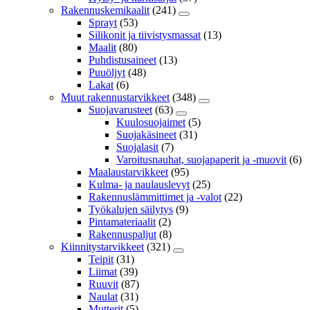
Rakennuskemikaalit
(241)
Sprayt
(53)
Silikonit ja tiivistysmassat
(13)
Maalit
(80)
Puhdistusaineet
(13)
Puuöljyt
(48)
Lakat
(6)
Muut rakennustarvikkeet
(348)
Suojavarusteet
(63)
Kuulosuojaimet
(5)
Suojakäsineet
(31)
Suojalasit
(7)
Varoitusnauhat, suojapaperit ja -muovit
(6)
Maalaustarvikkeet
(95)
Kulma- ja naulauslevyt
(25)
Rakennuslämmittimet ja -valot
(22)
Työkalujen säilytys
(9)
Pintamateriaalit
(2)
Rakennuspaljut
(8)
Kiinnitystarvikkeet
(321)
Teipit
(31)
Liimat
(39)
Ruuvit
(87)
Naulat
(31)
Mutterit
(5)