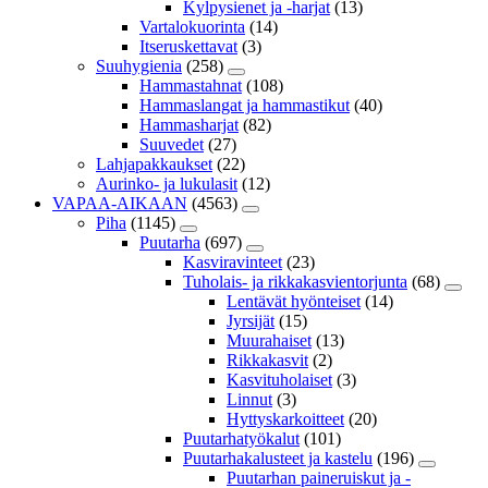
Kylpysienet ja -harjat
(13)
Vartalokuorinta
(14)
Itseruskettavat
(3)
Suuhygienia
(258)
Hammastahnat
(108)
Hammaslangat ja hammastikut
(40)
Hammasharjat
(82)
Suuvedet
(27)
Lahjapakkaukset
(22)
Aurinko- ja lukulasit
(12)
VAPAA-AIKAAN
(4563)
Piha
(1145)
Puutarha
(697)
Kasviravinteet
(23)
Tuholais- ja rikkakasvientorjunta
(68)
Lentävät hyönteiset
(14)
Jyrsijät
(15)
Muurahaiset
(13)
Rikkakasvit
(2)
Kasvituholaiset
(3)
Linnut
(3)
Hyttyskarkoitteet
(20)
Puutarhatyökalut
(101)
Puutarhakalusteet ja kastelu
(196)
Puutarhan paineruiskut ja -