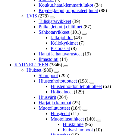
Koukut,haat,klemmarit,lukot
(34)
Köydet,ketjut, nippusiteet,liinat
(88)
LVIS
(278)
Tulisijatarvikkeet
(39)
Putket,letkut ja liittimet
(87)
Sähkötarvikkeet
(101)
Jatkojohdot
(49)
Kellokytkimet
(7)
Pistorasiat
(8)
Hanat ja hanavarusteet
(19)
Ilmastointi
(14)
KAUNEUTEEN
(3846)
Hiukset
(980)
Shampoot
(295)
Hiustenhoitotuotteet
(198)
Hiustenhoidon tehotuotteet
(63)
Hoitoaineet
(129)
Hiusvärit
(264)
Harjat ja kammat
(25)
Muotoilutuotteet
(184)
Hiusgeelit
(11)
Muotoilusuihkeet
(140)
Hiuskiinne
(96)
Kuivashampoot
(10)