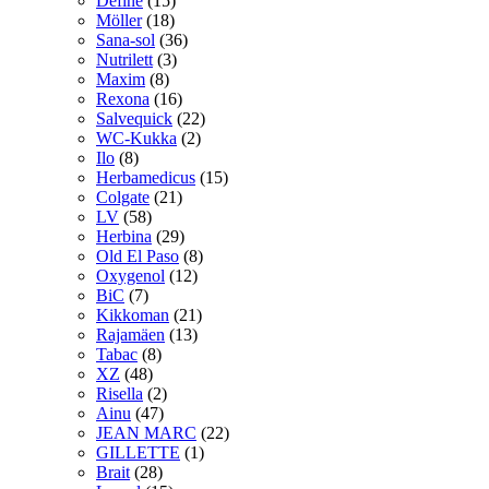
Define
(15)
Möller
(18)
Sana-sol
(36)
Nutrilett
(3)
Maxim
(8)
Rexona
(16)
Salvequick
(22)
WC-Kukka
(2)
Ilo
(8)
Herbamedicus
(15)
Colgate
(21)
LV
(58)
Herbina
(29)
Old El Paso
(8)
Oxygenol
(12)
BiC
(7)
Kikkoman
(21)
Rajamäen
(13)
Tabac
(8)
XZ
(48)
Risella
(2)
Ainu
(47)
JEAN MARC
(22)
GILLETTE
(1)
Brait
(28)