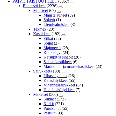
PÄIVITTÄISTUOTTEET
(3367)
Elintarvikkeet
(2238)
Mausteet
(67)
Maustejauheet
(39)
Sokerit
(1)
Liemivalmisteet
(3)
Texmex
(23)
Kastikkeet
(182)
Etikat
(22)
Soijat
(2)
Majoneesit
(28)
Ruokaöljyt
(24)
Ketsupit ja sinapit
(26)
Salaattikastikkeet
(6)
Marinointi- ja maustekastikkeet
(23)
Säilykkeet
(188)
Lihasäilykkeet
(26)
Kalasäilykkeet
(55)
Vihannessäilykkeet
(84)
Hedelmäsäilykkeet
(7)
Makeiset
(566)
Suklaat
(173)
Karkit
(221)
Purukumit
(55)
Pastillit
(93)