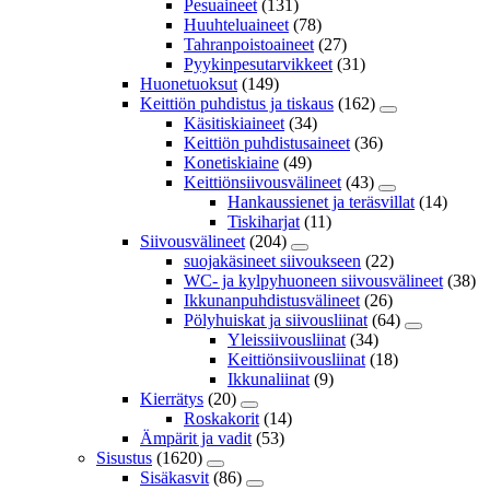
Pesuaineet
(131)
Huuhteluaineet
(78)
Tahranpoistoaineet
(27)
Pyykinpesutarvikkeet
(31)
Huonetuoksut
(149)
Keittiön puhdistus ja tiskaus
(162)
Käsitiskiaineet
(34)
Keittiön puhdistusaineet
(36)
Konetiskiaine
(49)
Keittiönsiivousvälineet
(43)
Hankaussienet ja teräsvillat
(14)
Tiskiharjat
(11)
Siivousvälineet
(204)
suojakäsineet siivoukseen
(22)
WC- ja kylpyhuoneen siivousvälineet
(38)
Ikkunanpuhdistusvälineet
(26)
Pölyhuiskat ja siivousliinat
(64)
Yleissiivousliinat
(34)
Keittiönsiivousliinat
(18)
Ikkunaliinat
(9)
Kierrätys
(20)
Roskakorit
(14)
Ämpärit ja vadit
(53)
Sisustus
(1620)
Sisäkasvit
(86)