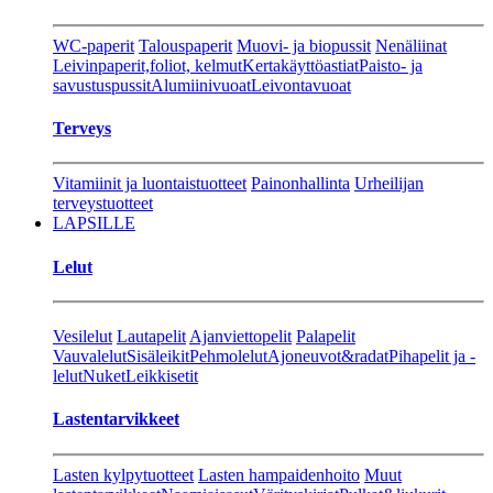
WC-paperit
Talouspaperit
Muovi- ja biopussit
Nenäliinat
Leivinpaperit,foliot, kelmut
Kertakäyttöastiat
Paisto- ja
savustuspussit
Alumiinivuoat
Leivontavuoat
Terveys
Vitamiinit ja luontaistuotteet
Painonhallinta
Urheilijan
terveystuotteet
LAPSILLE
Lelut
Vesilelut
Lautapelit
Ajanviettopelit
Palapelit
Vauvalelut
Sisäleikit
Pehmolelut
Ajoneuvot&radat
Pihapelit ja -
lelut
Nuket
Leikkisetit
Lastentarvikkeet
Lasten kylpytuotteet
Lasten hampaidenhoito
Muut