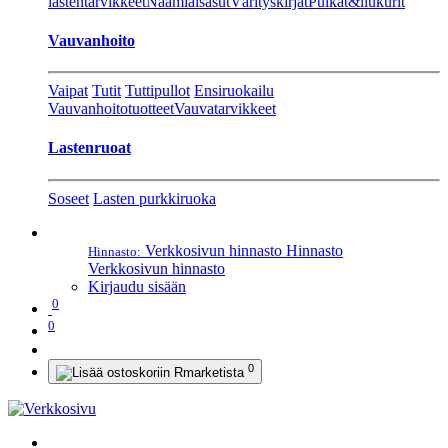
lastentarvikkeet
Naamiaisasut
Värityskirjat
Pulkat&liukurit
Vauvanhoito
Vaipat
Tutit
Tuttipullot
Ensiruokailu
Vauvanhoitotuotteet
Vauvatarvikkeet
Lastenruoat
Soseet
Lasten purkkiruoka
Verkkosivun hinnasto
Hinnasto
Hinnasto:
Verkkosivun hinnasto
Kirjaudu sisään
0
0
0