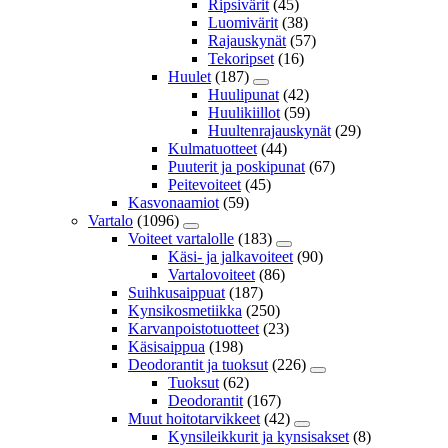
Ripsivärit
(45)
Luomivärit
(38)
Rajauskynät
(57)
Tekoripset
(16)
Huulet
(187)
Huulipunat
(42)
Huulikiillot
(59)
Huultenrajauskynät
(29)
Kulmatuotteet
(44)
Puuterit ja poskipunat
(67)
Peitevoiteet
(45)
Kasvonaamiot
(59)
Vartalo
(1096)
Voiteet vartalolle
(183)
Käsi- ja jalkavoiteet
(90)
Vartalovoiteet
(86)
Suihkusaippuat
(187)
Kynsikosmetiikka
(250)
Karvanpoistotuotteet
(23)
Käsisaippua
(198)
Deodorantit ja tuoksut
(226)
Tuoksut
(62)
Deodorantit
(167)
Muut hoitotarvikkeet
(42)
Kynsileikkurit ja kynsisakset
(8)