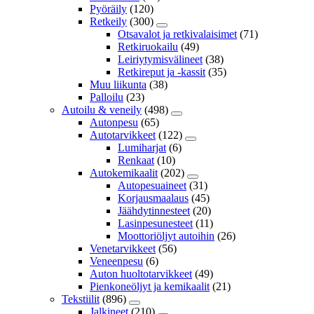
Pyöräily
(120)
Retkeily
(300)
Otsavalot ja retkivalaisimet
(71)
Retkiruokailu
(49)
Leiriytymisvälineet
(38)
Retkireput ja -kassit
(35)
Muu liikunta
(38)
Palloilu
(23)
Autoilu & veneily
(498)
Autonpesu
(65)
Autotarvikkeet
(122)
Lumiharjat
(6)
Renkaat
(10)
Autokemikaalit
(202)
Autopesuaineet
(31)
Korjausmaalaus
(45)
Jäähdytinnesteet
(20)
Lasinpesunesteet
(11)
Moottoriöljyt autoihin
(26)
Venetarvikkeet
(56)
Veneenpesu
(6)
Auton huoltotarvikkeet
(49)
Pienkoneöljyt ja kemikaalit
(21)
Tekstiilit
(896)
Jalkineet
(210)