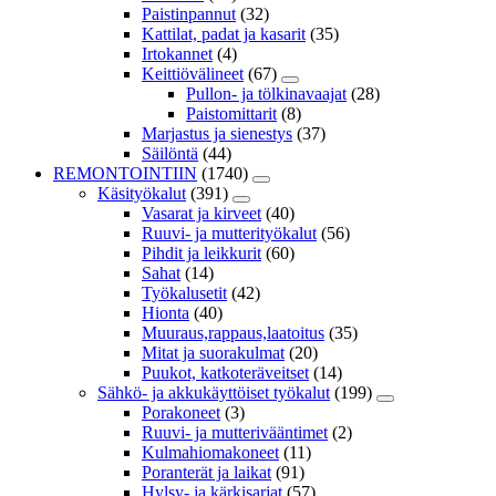
Paistinpannut
(32)
Kattilat, padat ja kasarit
(35)
Irtokannet
(4)
Keittiövälineet
(67)
Pullon- ja tölkinavaajat
(28)
Paistomittarit
(8)
Marjastus ja sienestys
(37)
Säilöntä
(44)
REMONTOINTIIN
(1740)
Käsityökalut
(391)
Vasarat ja kirveet
(40)
Ruuvi- ja mutterityökalut
(56)
Pihdit ja leikkurit
(60)
Sahat
(14)
Työkalusetit
(42)
Hionta
(40)
Muuraus,rappaus,laatoitus
(35)
Mitat ja suorakulmat
(20)
Puukot, katkoteräveitset
(14)
Sähkö- ja akkukäyttöiset työkalut
(199)
Porakoneet
(3)
Ruuvi- ja mutterivääntimet
(2)
Kulmahiomakoneet
(11)
Poranterät ja laikat
(91)
Hylsy- ja kärkisarjat
(57)