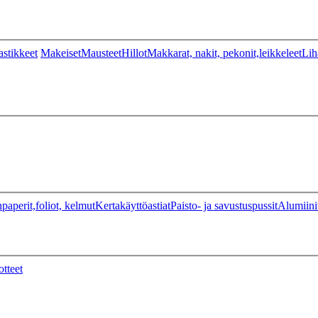
stikkeet
Makeiset
Mausteet
Hillot
Makkarat, nakit, pekonit,leikkeleet
Lih
paperit,foliot, kelmut
Kertakäyttöastiat
Paisto- ja savustuspussit
Alumiini
otteet