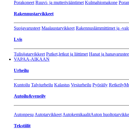
Porakoneet
Ruuvi- ja mutterivääntimet
Kulmahiomakone
Porant
Rakennustarvikkeet
Suojavarusteet
Maalaustarvikkeet
Rakennuslämmittimet ja -val
Lvis
Tulisijatarvikkeet
Putket,letkut ja liittimet
Hanat ja hanavarustee
VAPAA-AIKAAN
Urheilu
Kuntoilu
Talviurheilu
Kalastus
Vesiurheilu
Pyöräily
Retkeily
Mu
Autoilu&veneily
Autonpesu
Autotarvikkeet
Autokemikaalit
Auton huoltotarvikke
Tekstiilit