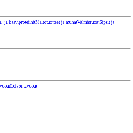
a- ja kasviproteiinit
Maitotuotteet ja munat
Valmisruoat
Sipsit ja
vuoat
Leivontavuoat