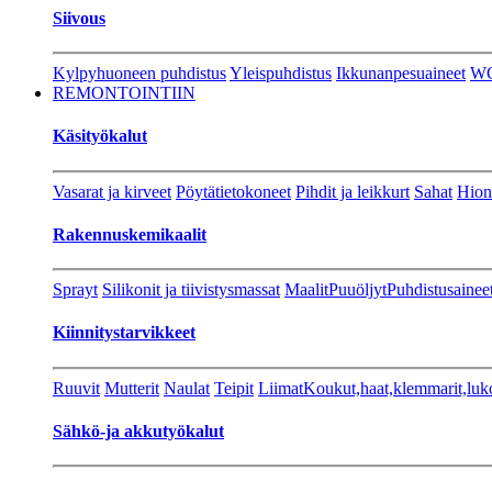
Siivous
Kylpyhuoneen puhdistus
Yleispuhdistus
Ikkunanpesuaineet
W
REMONTOINTIIN
Käsityökalut
Vasarat ja kirveet
Pöytätietokoneet
Pihdit ja leikkurt
Sahat
Hion
Rakennuskemikaalit
Sprayt
Silikonit ja tiivistysmassat
Maalit
Puuöljyt
Puhdistusainee
Kiinnitystarvikkeet
Ruuvit
Mutterit
Naulat
Teipit
Liimat
Koukut,haat,klemmarit,luk
Sähkö-ja akkutyökalut