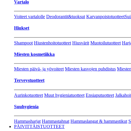
Vartalo
Voiteet vartalolle
Deodorantit&tuoksut
Karvanpoistotuotteet
Sui
Hiukset
Shampoot
Hiustenhoitotuotteet
Hiusvärit
Muotoilutuotteet
Harj
Miesten kosmetiikka
Miesten päivä- ja yövoiteet
Miesten kasvojen puhdistus
Miesten
Terveystuotteet
Aurinkotuotteet
Muut hygieniatuotteet
Ensiaputuotteet
Jalkahoi
Suuhygienia
Hammasharjat
Hammastahnat
Hammaslangat & hammastikut
S
PÄIVITTÄISTUOTTEET