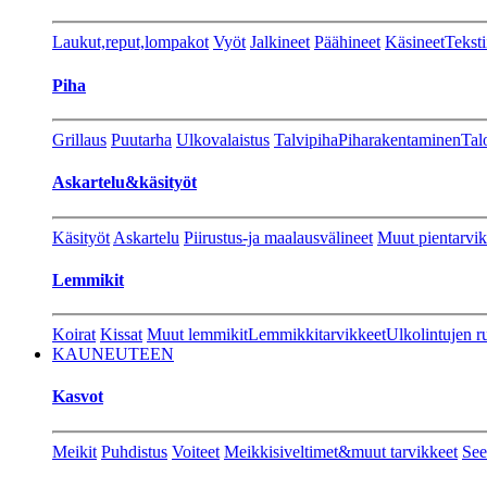
Laukut,reput,lompakot
Vyöt
Jalkineet
Päähineet
Käsineet
Teksti
Piha
Grillaus
Puutarha
Ulkovalaistus
Talvipiha
Piharakentaminen
Tal
Askartelu&käsityöt
Käsityöt
Askartelu
Piirustus-ja maalausvälineet
Muut pientarvik
Lemmikit
Koirat
Kissat
Muut lemmikit
Lemmikkitarvikkeet
Ulkolintujen r
KAUNEUTEEN
Kasvot
Meikit
Puhdistus
Voiteet
Meikkisiveltimet&muut tarvikkeet
See