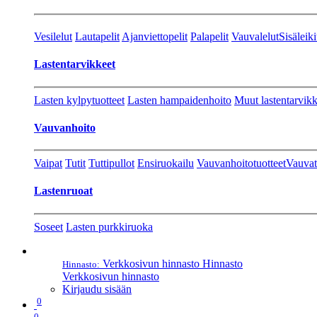
Vesilelut
Lautapelit
Ajanviettopelit
Palapelit
Vauvalelut
Sisäleiki
Lastentarvikkeet
Lasten kylpytuotteet
Lasten hampaidenhoito
Muut lastentarvikk
Vauvanhoito
Vaipat
Tutit
Tuttipullot
Ensiruokailu
Vauvanhoitotuotteet
Vauvat
Lastenruoat
Soseet
Lasten purkkiruoka
Verkkosivun hinnasto
Hinnasto
Hinnasto:
Verkkosivun hinnasto
Kirjaudu sisään
0
0