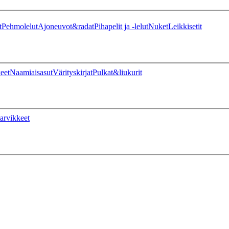
t
Pehmolelut
Ajoneuvot&radat
Pihapelit ja -lelut
Nuket
Leikkisetit
eet
Naamiaisasut
Värityskirjat
Pulkat&liukurit
arvikkeet