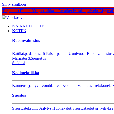
Siirry sisältöön
Tarjoukset
Outlet
Yritysasiakkaat
Rmarket
Asiakaspalvelu
Myymälä
KAIKKI TUOTTEET
KOTIIN
Ruoanvalmistus
Kattilat,padat,kasarit
Paistinpannut
Uunivuoat
Ruoanvalmistusv
Marjastus&Sienestys
Säilöntä
Kodintekniikka
Kauneus- ja hyvinvointilaitteet
Kodin turvallisuus
Tietokonetar
Sisustus
Sisustustekstiilit
Säilytys
Huonekalut
Sisustustaulut ja -kehykse