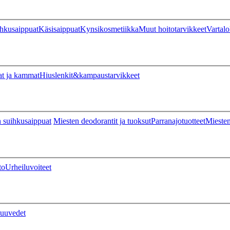
hkusaippuat
Käsisaippuat
Kynsikosmetiikka
Muut hoitotarvikkeet
Vartalo
at ja kammat
Hiuslenkit&kampaustarvikkeet
 suihkusaippuat
Miesten deodorantit ja tuoksut
Parranajotuotteet
Miesten
to
Urheiluvoiteet
uuvedet