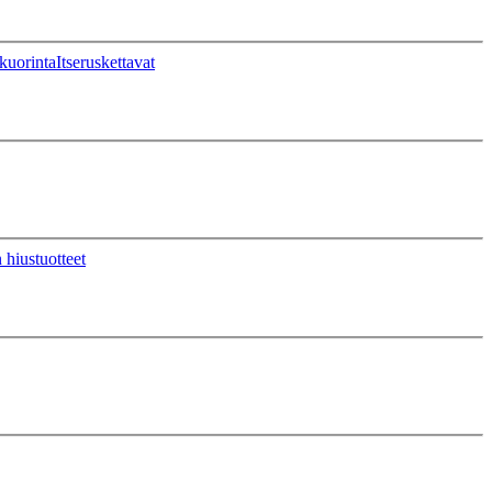
kuorinta
Itseruskettavat
 hiustuotteet