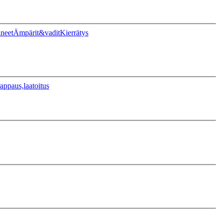
ineet
Ämpärit&vadit
Kierrätys
appaus,laatoitus