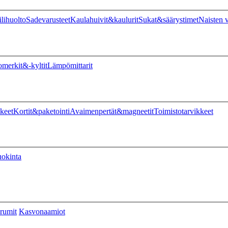
ilihuolto
Sadevarusteet
Kaulahuivit&kaulurit
Sukat&säärystimet
Naisten v
omerkit&-kyltit
Lämpömittarit
keet
Kortit&paketointi
Avaimenpertät&magneetit
Toimistotarvikkeet
uokinta
rumit
Kasvonaamiot