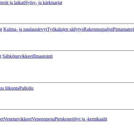
erät ja laikat
Hylsy- ja kärkisarjat
ot
Kulma- ja naulauslevyt
Työkalujen säilytys
Rakennuspaljut
Pintamateri
t
Sähkötarvikkeet
Ilmastointi
u liikunta
Palloilu
et
Venetarvikkeet
Veneenpesu
Pienkoneöljyt ja -kemikaalit