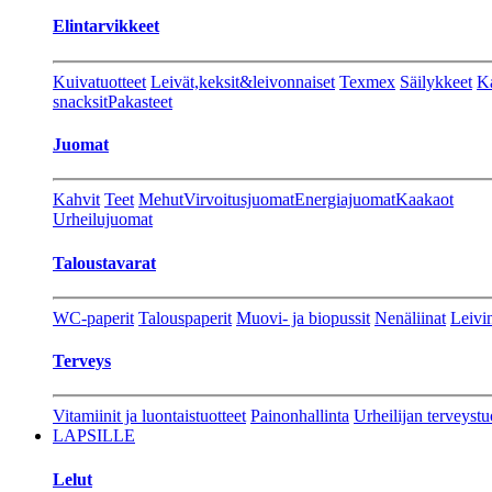
Elintarvikkeet
Kuivatuotteet
Leivät,keksit&leivonnaiset
Texmex
Säilykkeet
Ka
snacksit
Pakasteet
Juomat
Kahvit
Teet
Mehut
Virvoitusjuomat
Energiajuomat
Kaakaot
Urheilujuomat
Taloustavarat
WC-paperit
Talouspaperit
Muovi- ja biopussit
Nenäliinat
Leivin
Terveys
Vitamiinit ja luontaistuotteet
Painonhallinta
Urheilijan terveystu
LAPSILLE
Lelut