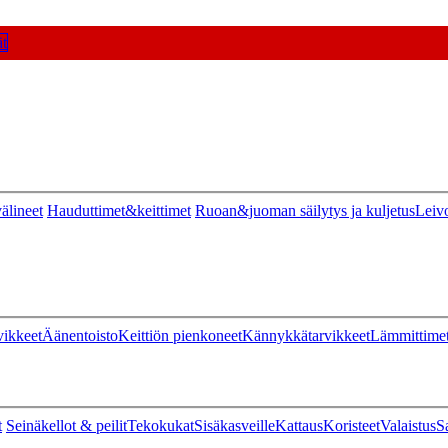
t
älineet
Hauduttimet&keittimet
Ruoan&juoman säilytys ja kuljetus
Leiv
vikkeet
Äänentoisto
Keittiön pienkoneet
Kännykkätarvikkeet
Lämmittime
t
Seinäkellot & peilit
Tekokukat
Sisäkasveille
Kattaus
Koristeet
Valaistus
S