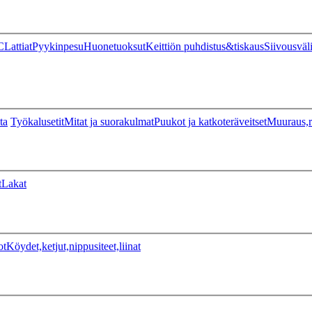
C
Lattiat
Pyykinpesu
Huonetuoksut
Keittiön puhdistus&tiskaus
Siivousväl
ta
Työkalusetit
Mitat ja suorakulmat
Puukot ja katkoteräveitset
Muuraus,r
t
Lakat
ot
Köydet,ketjut,nippusiteet,liinat