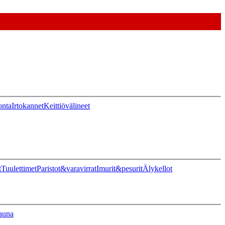
onta
Irtokannet
Keittiövälineet
t
Tuulettimet
Paristot&varavirrat
Imurit&pesurit
Älykellot
auna