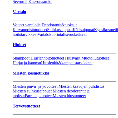
Seerumit
Kasvonaamiot
Vartalo
Voiteet vartalolle
Deodorantit&tuoksut
Karvanpoistotuotteet
Suihkusaippuat
Käsisaippuat
Kynsikosmeti
hoitotarvikkeet
Vartalokuorinta
Itseruskettavat
Hiukset
Shampoot
Hiustenhoitotuotteet
Hiusvärit
Muotoilutuotteet
Harjat ja kammat
Hiuslenkit&kampaustarvikkeet
Miesten kosmetiikka
Miesten päivä- ja yövoiteet
Miesten kasvojen puhdistus
Miesten suihkusaippuat
Miesten deodorantit ja
tuoksut
Parranajotuotteet
Miesten hiustuotteet
Terveystuotteet