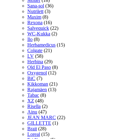
Möller
(18)
Sana-sol
(36)
Nutrilett
(3)
Maxim
(8)
Rexona
(16)
Salvequick
(22)
WC-Kukka
(2)
Ilo
(8)
Herbamedicus
(15)
Colgate
(21)
LV
(58)
Herbina
(29)
Old El Paso
(8)
Oxygenol
(12)
BiC
(7)
Kikkoman
(21)
Rajamäen
(13)
Tabac
(8)
XZ
(48)
Risella
(2)
Ainu
(47)
JEAN MARC
(22)
GILLETTE
(1)
Brait
(28)
Loreal
(15)