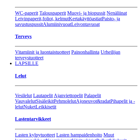
WC-paperit
Talouspaperit
Muovi- ja biopussit
Nenäliinat
Leivinpaperit,foliot, kelmut
Kertakäyttöastiat
Paisto- ja
savustuspussit
Alumiinivuoat
Leivontavuoat
Terveys
Vitamiinit ja luontaistuotteet
Painonhallinta
Urheilijan
terveystuotteet
LAPSILLE
Lelut
Vesilelut
Lautapelit
Ajanviettopelit
Palapelit
Vauvalelut
Sisäleikit
Pehmolelut
Ajoneuvot&radat
Pihapelit ja -
lelut
Nuket
Leikkisetit
Lastentarvikkeet
Lasten kylpytuotteet
Lasten hampaidenhoito
Muut