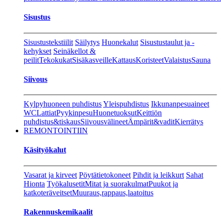
Sisustus
Sisustustekstiilit
Säilytys
Huonekalut
Sisustustaulut ja -
kehykset
Seinäkellot &
peilit
Tekokukat
Sisäkasveille
Kattaus
Koristeet
Valaistus
Sauna
Siivous
Kylpyhuoneen puhdistus
Yleispuhdistus
Ikkunanpesuaineet
WC
Lattiat
Pyykinpesu
Huonetuoksut
Keittiön
puhdistus&tiskaus
Siivousvälineet
Ämpärit&vadit
Kierrätys
REMONTOINTIIN
Käsityökalut
Vasarat ja kirveet
Pöytätietokoneet
Pihdit ja leikkurt
Sahat
Hionta
Työkalusetit
Mitat ja suorakulmat
Puukot ja
katkoteräveitset
Muuraus,rappaus,laatoitus
Rakennuskemikaalit