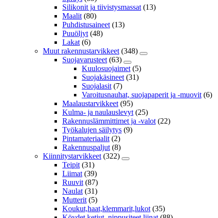
Silikonit ja tiivistysmassat
(13)
Maalit
(80)
Puhdistusaineet
(13)
Puuöljyt
(48)
Lakat
(6)
Muut rakennustarvikkeet
(348)
Suojavarusteet
(63)
Kuulosuojaimet
(5)
Suojakäsineet
(31)
Suojalasit
(7)
Varoitusnauhat, suojapaperit ja -muovit
(6)
Maalaustarvikkeet
(95)
Kulma- ja naulauslevyt
(25)
Rakennuslämmittimet ja -valot
(22)
Työkalujen säilytys
(9)
Pintamateriaalit
(2)
Rakennuspaljut
(8)
Kiinnitystarvikkeet
(322)
Teipit
(31)
Liimat
(39)
Ruuvit
(87)
Naulat
(31)
Mutterit
(5)
Koukut,haat,klemmarit,lukot
(35)
Köydet,ketjut, nippusiteet,liinat
(88)