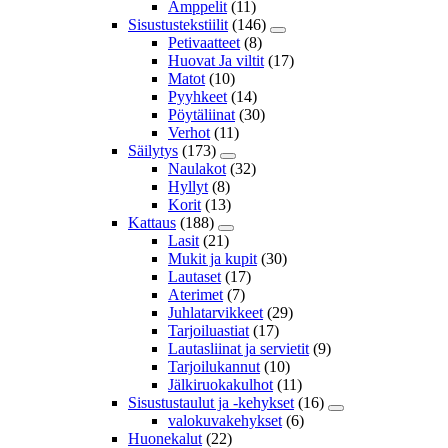
Amppelit
(11)
Sisustustekstiilit
(146)
Petivaatteet
(8)
Huovat Ja viltit
(17)
Matot
(10)
Pyyhkeet
(14)
Pöytäliinat
(30)
Verhot
(11)
Säilytys
(173)
Naulakot
(32)
Hyllyt
(8)
Korit
(13)
Kattaus
(188)
Lasit
(21)
Mukit ja kupit
(30)
Lautaset
(17)
Aterimet
(7)
Juhlatarvikkeet
(29)
Tarjoiluastiat
(17)
Lautasliinat ja servietit
(9)
Tarjoilukannut
(10)
Jälkiruokakulhot
(11)
Sisustustaulut ja -kehykset
(16)
valokuvakehykset
(6)
Huonekalut
(22)