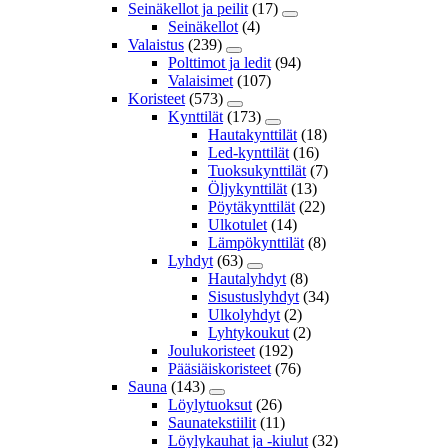
Seinäkellot ja peilit
(17)
Seinäkellot
(4)
Valaistus
(239)
Polttimot ja ledit
(94)
Valaisimet
(107)
Koristeet
(573)
Kynttilät
(173)
Hautakynttilät
(18)
Led-kynttilät
(16)
Tuoksukynttilät
(7)
Öljykynttilät
(13)
Pöytäkynttilät
(22)
Ulkotulet
(14)
Lämpökynttilät
(8)
Lyhdyt
(63)
Hautalyhdyt
(8)
Sisustuslyhdyt
(34)
Ulkolyhdyt
(2)
Lyhtykoukut
(2)
Joulukoristeet
(192)
Pääsiäiskoristeet
(76)
Sauna
(143)
Löylytuoksut
(26)
Saunatekstiilit
(11)
Löylykauhat ja -kiulut
(32)