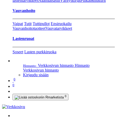
lastentarvikkeet
Naamiaisasut
Värityskirjat
Pulkat&liukurit
Vauvanhoito
Vaipat
Tutit
Tuttipullot
Ensiruokailu
Vauvanhoitotuotteet
Vauvatarvikkeet
Lastenruoat
Soseet
Lasten purkkiruoka
Verkkosivun hinnasto
Hinnasto
Hinnasto:
Verkkosivun hinnasto
Kirjaudu sisään
0
0
0