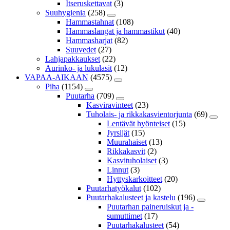
Itseruskettavat
(3)
Suuhygienia
(258)
Hammastahnat
(108)
Hammaslangat ja hammastikut
(40)
Hammasharjat
(82)
Suuvedet
(27)
Lahjapakkaukset
(22)
Aurinko- ja lukulasit
(12)
VAPAA-AIKAAN
(4575)
Piha
(1154)
Puutarha
(709)
Kasviravinteet
(23)
Tuholais- ja rikkakasvientorjunta
(69)
Lentävät hyönteiset
(15)
Jyrsijät
(15)
Muurahaiset
(13)
Rikkakasvit
(2)
Kasvituholaiset
(3)
Linnut
(3)
Hyttyskarkoitteet
(20)
Puutarhatyökalut
(102)
Puutarhakalusteet ja kastelu
(196)
Puutarhan paineruiskut ja -
sumuttimet
(17)
Puutarhakalusteet
(54)