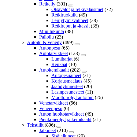
Retkeily
(301)
Otsavalot ja retkivalaisimet
(72)
Retkiruokailu
(49)
Leiriytymisvälineet
(38)
Retkireput ja -kassit
(35)
Muu liikunta
(38)
Palloilu
(23)
Autoilu & veneily
(499)
Autonpesu
(65)
Autotarvikkeet
(123)
Lumiharjat
(6)
Renkaat
(10)
Autokemikaalit
(202)
Autopesuaineet
(31)
Korjausmaalaus
(45)
Jäähdytinnesteet
(20)
Lasinpesunesteet
(11)
Moottoriöljyt autoihin
(26)
Venetarvikkeet
(56)
Veneenpesu
(6)
Auton huoltotarvikkeet
(49)
Pienkoneöljyt ja kemikaalit
(21)
Tekstiilit
(896)
Jalkineet
(210)
Sisäjalkineet
(20)