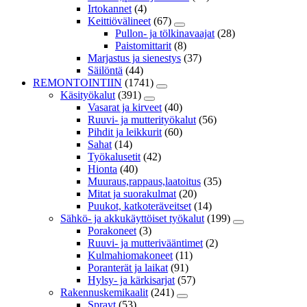
Irtokannet
(4)
Keittiövälineet
(67)
Pullon- ja tölkinavaajat
(28)
Paistomittarit
(8)
Marjastus ja sienestys
(37)
Säilöntä
(44)
REMONTOINTIIN
(1741)
Käsityökalut
(391)
Vasarat ja kirveet
(40)
Ruuvi- ja mutterityökalut
(56)
Pihdit ja leikkurit
(60)
Sahat
(14)
Työkalusetit
(42)
Hionta
(40)
Muuraus,rappaus,laatoitus
(35)
Mitat ja suorakulmat
(20)
Puukot, katkoteräveitset
(14)
Sähkö- ja akkukäyttöiset työkalut
(199)
Porakoneet
(3)
Ruuvi- ja mutterivääntimet
(2)
Kulmahiomakoneet
(11)
Poranterät ja laikat
(91)
Hylsy- ja kärkisarjat
(57)
Rakennuskemikaalit
(241)
Sprayt
(53)