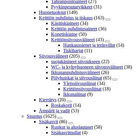
Tahranpoistoaineet
(27)
Pyykinpesutarvikkeet
(31)
Huonetuoksut
(149)
Keittiön puhdistus ja tiskaus
(163)
Käsitiskiaineet
(34)
Keittiön puhdistusaineet
(36)
Konetiskiaine
(50)
Keittiönsiivousvälineet
(43)
Hankaussienet ja teräsvillat
(14)
Tiskiharjat
(11)
Siivousvälineet
(205)
suojakäsineet siivoukseen
(22)
WC- ja kylpyhuoneen siivousvälineet
(38)
Ikkunanpuhdistusvälineet
(26)
Pölyhuiskat ja siivousliinat
(65)
Yleissiivousliinat
(34)
Keittiönsiivousliinat
(18)
Ikkunaliinat
(9)
Kierrätys
(20)
Roskakorit
(14)
Ämpärit ja vadit
(53)
Sisustus
(1625)
Sisäkasvit
(86)
Ruukut ja aluslautaset
(58)
Sisäkasvimullat
(4)