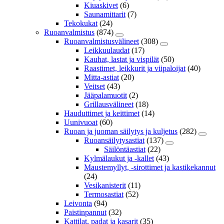
Kiuaskivet
(6)
Saunamittarit
(7)
Tekokukat
(24)
Ruoanvalmistus
(874)
Ruoanvalmistusvälineet
(308)
Leikkuulaudat
(17)
Kauhat, lastat ja vispilät
(50)
Raastimet, leikkurit ja viipaloijat
(40)
Mitta-astiat
(20)
Veitset
(43)
Jääpalamuotit
(2)
Grillausvälineet
(18)
Hauduttimet ja keittimet
(14)
Uunivuoat
(60)
Ruoan ja juoman säilytys ja kuljetus
(282)
Ruoansäilytysastiat
(137)
Säilöntäastiat
(22)
Kylmälaukut ja -kallet
(43)
Maustemyllyt, -sirottimet ja kastikekannut
(24)
Vesikanisterit
(11)
Termosastiat
(52)
Leivonta
(94)
Paistinpannut
(32)
Kattilat, padat ja kasarit
(35)