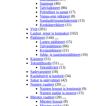
Saappaat
(46)
Talvijalkineet
(86)
Pohjalliset ja nastat
(17)
Vapaa-ajan jalkineet
(8)
Sandaalit/puutarhakengät
(13)
Kenkätarvikkeet
(11)
Vyöt
(201)
Laukut, reput ja lompakot
(102)
Päähineet
(144)
Lasten päähineet
(15)
Talvipäähineet
(66)
Kesäpäähineet
(21)
Juhla- ja naamiaispäähineet
(10)
Käsineet
(51)
Tekstiilihuolto
(51)
Tekstiilivärit
(13)
Sadevarusteet
(18)
Kaulahuivit ja kaulurit
(34)
Sukat ja säärystimet
(42)
Naisten vaatteet
(20)
Naisten housut ja leggingsit
(9)
Naisten paidat ja puserot
(15)
Miesten vaatteet
(28)
Miesten housut
(8)
Miesten paidat
(18)