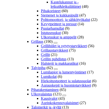
Kastelukannut ja -
letkut&letkuliittimet
(48)
Pihakoristeet
(60)
Siemenet ja kukkasipulit
(47)
Polttomoottori- ja sähkötyökalut
(22)
Kevytpeitteet ja pressut
(14)
Puutarhamullat
(9)
Istutusruukut
(30)
Ulkoruukut ja amppelit
(28)
Grillaus
(190)
Grillihiilet ja sytytystarvikkeet
(56)
Grillaustarvikkeet
(75)
Grillit
(21)
Grillin puhdistus
(13)
Halsterit ja makkaratikut
(16)
Talvipiha
(62)
Lumilapiot ja lumentyöntimet
(17)
Lumikolat
(6)
Hiekoitustuotteet ja sulatussuolat
(6)
Aurauskepit ja huomiotarvikkeet
(9)
Piharakentaminen
(65)
Ulkovalaistus
(121)
Kausivalot
(43)
Aurinkokennovalaisimet
(27)
Talomerkit ja -kyltit
(13)