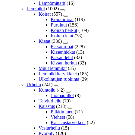
Lämpömittarit
(16)
Lemmikit
(1002)
Koirat
(557)
Koiranruoat
(119)
Puruluut
(156)
Koiran herkut
(109)
Koiran lelut
(78)
Kissat
(336)
Kissanruoat
(228)
Kissanhiekat
(13)
Kissan lelut
(32)
Kissan herkut
(33)
Muut lemmikit
(35)
Lemmikkitarvikkeet
(185)
Ulkolintujen ruokinta
(39)
Urheilu
(741)
Kuntoilu
(42)
Juomapullot
(8)
Talviurheilu
(70)
Kalastus
(218)
Pilkkiminen
(71)
Vieheet
(58)
Kalastustarvikkeet
(52)
Vesiurheilu
(15)
Pyöräily
(120)