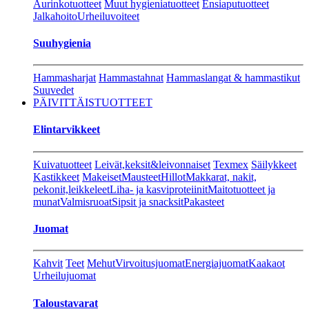
Aurinkotuotteet
Muut hygieniatuotteet
Ensiaputuotteet
Jalkahoito
Urheiluvoiteet
Suuhygienia
Hammasharjat
Hammastahnat
Hammaslangat & hammastikut
Suuvedet
PÄIVITTÄISTUOTTEET
Elintarvikkeet
Kuivatuotteet
Leivät,keksit&leivonnaiset
Texmex
Säilykkeet
Kastikkeet
Makeiset
Mausteet
Hillot
Makkarat, nakit,
pekonit,leikkeleet
Liha- ja kasviproteiinit
Maitotuotteet ja
munat
Valmisruoat
Sipsit ja snacksit
Pakasteet
Juomat
Kahvit
Teet
Mehut
Virvoitusjuomat
Energiajuomat
Kaakaot
Urheilujuomat
Taloustavarat