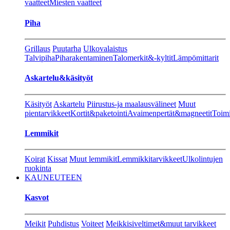
vaatteet
Miesten vaatteet
Piha
Grillaus
Puutarha
Ulkovalaistus
Talvipiha
Piharakentaminen
Talomerkit&-kyltit
Lämpömittarit
Askartelu&käsityöt
Käsityöt
Askartelu
Piirustus-ja maalausvälineet
Muut
pientarvikkeet
Kortit&paketointi
Avaimenpertät&magneetit
Toimi
Lemmikit
Koirat
Kissat
Muut lemmikit
Lemmikkitarvikkeet
Ulkolintujen
ruokinta
KAUNEUTEEN
Kasvot
Meikit
Puhdistus
Voiteet
Meikkisiveltimet&muut tarvikkeet