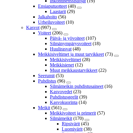
Inkontinenssisuojat
(19)
Ensiaputuotteet
(40)
Laastarit
(29)
Jalkahoito
(56)
Urheiluvoiteet
(10)
Kasvot
(997)
Voiteet
(206)
Päivä- ja yövoiteet
(107)
Silmänympärysvoiteet
(18)
Huulirasvat
(48)
Meikkisiveltimet ja muut tarvikkeet
(73)
Meikkisiveltimet
(28)
Meikkisienet
(12)
Muut meikkaustarvikkeet
(22)
Seerumit
(53)
Puhdistus
(96)
Silmämeikin puhdistusaineet
(16)
Kasvovedet
(23)
Puhdistusgeelit
(39)
Kasvokuorinta
(14)
Meikit
(561)
Meikkivoiteet ja primerit
(57)
Silmämeikit
(170)
Ripsivärit
(45)
Luomivärit
(38)