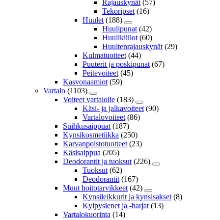
Rajauskynät
(57)
Tekoripset
(16)
Huulet
(188)
Huulipunat
(42)
Huulikiillot
(60)
Huultenrajauskynät
(29)
Kulmatuotteet
(44)
Puuterit ja poskipunat
(67)
Peitevoiteet
(45)
Kasvonaamiot
(59)
Vartalo
(1103)
Voiteet vartalolle
(183)
Käsi- ja jalkavoiteet
(90)
Vartalovoiteet
(86)
Suihkusaippuat
(187)
Kynsikosmetiikka
(250)
Karvanpoistotuotteet
(23)
Käsisaippua
(205)
Deodorantit ja tuoksut
(226)
Tuoksut
(62)
Deodorantit
(167)
Muut hoitotarvikkeet
(42)
Kynsileikkurit ja kynsisakset
(8)
Kylpysienet ja -harjat
(13)
Vartalokuorinta
(14)