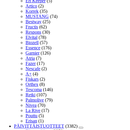
Eri Keeper
(5)
Artico
(2)
Korrek
(35)
MUSTANG
(74)
Bestway
(25)
Fructis
(62)
Respons
(30)
Elvital
(78)
Biozell
(57)
Essence
(176)
Garnier
(126)
Atria
(7)
Fazer
(17)
Nescafe
(2)
A+
(4)
Fiskars
(2)
Orthex
(8)
Tescoma
(146)
Retki
(107)
Palmolive
(79)
Nivea
(70)
La Rive
(17)
Pouttu
(5)
Erisan
(1)
PÄIVITTÄISTUOTTEET
(3382)