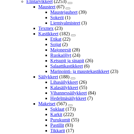
Elintarvikkeet
(2253)
Mausteet
(67)
Maustejauheet
(39)
Sokerit
(1)
Liemivalmisteet
(3)
Texmex
(23)
Kastikkeet
(182)
Etikat
(22)
Soijat
(2)
Majoneesit
(28)
Ruokaöljyt
(24)
Ketsupit ja sinapit
(26)
Salaattikastikkeet
(6)
Marinointi- ja maustekastikkeet
(23)
Säilykkeet
(188)
Lihasäilykkeet
(26)
Kalasäilykkeet
(55)
Vihannessäilykkeet
(84)
Hedelmäsäilykkeet
(7)
Makeiset
(567)
Suklaat
(173)
Karkit
(222)
Purukumit
(55)
Pastillit
(93)
Tikkarit
(17)