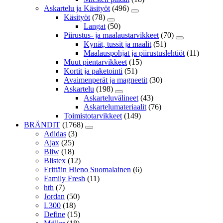
Askartelu ja Käsityöt
(496)
Käsityöt
(78)
Langat
(50)
Piirustus- ja maalaustarvikkeet
(70)
Kynät, tussit ja maalit
(51)
Maalauspohjat ja piirustuslehtiöt
(11)
Muut pientarvikkeet
(15)
Kortit ja paketointi
(51)
Avaimenperät ja magneetit
(30)
Askartelu
(198)
Askarteluvälineet
(43)
Askartelumateriaalit
(76)
Toimistotarvikkeet
(149)
BRÄNDIT
(1768)
Adidas
(3)
Ajax
(25)
Bliw
(18)
Blistex
(12)
Erittäin Hieno Suomalainen
(6)
Family Fresh
(11)
hth
(7)
Jordan
(50)
L300
(18)
Define
(15)