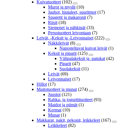
Kuivatuotteet
(102)
Murot ja myslit
(10)
Jauhot, hiutaleet, suuritmot
(17)
Spagetit ja makaronit
(7)
Riisit
(18)
Siemenet ja pähkinät
(33)
Perustuotteet leivontaan
(7)
Leivät, -Keksit ja -Leivonnaiset
(222)
Näkkileivät
(8)
Naposteltavat kuivat leivät
(1)
Keksit ja piparit
(125)
Välipalakeksit ja -patukat
(42)
Piparit
(47)
Suolakeksit
(11)
Leivät
(69)
Leivonnaiset
(17)
Hillot
(17)
Maitotuotteet ja munat
(274)
Juustot
(121)
Rahka- ja jogurttituotteet
(93)
Maidot ja piimät
(1)
Kermat
(10)
Munat
(1)
Makkarat, nakit, pekonit, leikkeleet
(167)
Leikkeleet
(82)