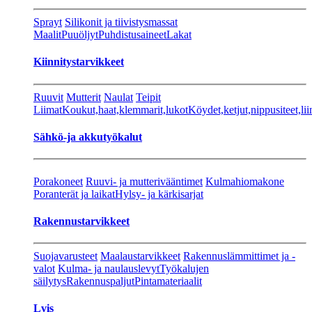
Sprayt
Silikonit ja tiivistysmassat
Maalit
Puuöljyt
Puhdistusaineet
Lakat
Kiinnitystarvikkeet
Ruuvit
Mutterit
Naulat
Teipit
Liimat
Koukut,haat,klemmarit,lukot
Köydet,ketjut,nippusiteet,lii
Sähkö-ja akkutyökalut
Porakoneet
Ruuvi- ja mutterivääntimet
Kulmahiomakone
Poranterät ja laikat
Hylsy- ja kärkisarjat
Rakennustarvikkeet
Suojavarusteet
Maalaustarvikkeet
Rakennuslämmittimet ja -
valot
Kulma- ja naulauslevyt
Työkalujen
säilytys
Rakennuspaljut
Pintamateriaalit
Lvis