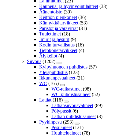
Lämmittimet
(23)
Kauneus- ja hyvinvointilaitteet
(38)
Äänentoisto
(30)
Keittiön pienkoneet
(36)
Kännykkätarvikkeet
(53)
Paristot ja varavirrat
(31)
Tuulettimet
(18)
Imurit ja pesurit
(9)
Kodin turvallisuus
(16)
Tietokonetarvikkeet
(4)
Älykellot
(4)
Siivous
(1202)
Kylpyhuoneen puhdistus
(57)
Yleispuhdistus
(123)
Ikkunanpesuaineet
(21)
WC
(165)
WC-raikastimet
(98)
WC-puhdistusaineet
(52)
Lattiat
(116)
Lattiansiivousvälineet
(89)
Pölypussit
(6)
Lattian puhdistusaineet
(3)
Pyykinpesu
(293)
Pesuaineet
(131)
Huuhteluaineet
(78)