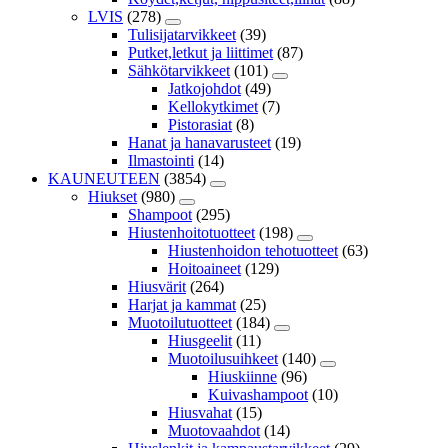
LVIS
(278)
Tulisijatarvikkeet
(39)
Putket,letkut ja liittimet
(87)
Sähkötarvikkeet
(101)
Jatkojohdot
(49)
Kellokytkimet
(7)
Pistorasiat
(8)
Hanat ja hanavarusteet
(19)
Ilmastointi
(14)
KAUNEUTEEN
(3854)
Hiukset
(980)
Shampoot
(295)
Hiustenhoitotuotteet
(198)
Hiustenhoidon tehotuotteet
(63)
Hoitoaineet
(129)
Hiusvärit
(264)
Harjat ja kammat
(25)
Muotoilutuotteet
(184)
Hiusgeelit
(11)
Muotoilusuihkeet
(140)
Hiuskiinne
(96)
Kuivashampoot
(10)
Hiusvahat
(15)
Muotovaahdot
(14)