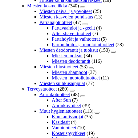
Hiuslenkit ja kampaustarvikkeet
(29)
Miesten kosmetiikka
(340)
Miesten päivä- ja yövoiteet
(25)
Miesten kasvojen puhdistus
(13)
Parranajotuotteet
(47)
Partavaahdot ja -geelit
(4)
After shave -tuotteet
(7)
Partahöylät ja vaihtoterät
(5)
Parran hoito- ja muotoilutuotteet
(28)
Miesten deodorantit ja tuoksut
(150)
Miesten tuoksut
(34)
Miesten deodorantit
(116)
Miesten hiustuotteet
(53)
Miesten shampoot
(37)
Miesten muotoilutuotteet
(11)
Miesten suihkusaippuat
(77)
Terveystuotteet
(280)
Aurinkotuotteet
(48)
After Sun
(7)
Aurinkovoiteet
(39)
Muut hygieniatuotteet
(113)
Kuukautissuojat
(35)
Käsidesit
(4)
Vanutuotteet
(10)
Kosteuspyyhkeet
(19)