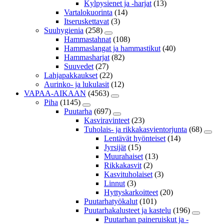
Kylpysienet ja -harjat
(13)
Vartalokuorinta
(14)
Itseruskettavat
(3)
Suuhygienia
(258)
Hammastahnat
(108)
Hammaslangat ja hammastikut
(40)
Hammasharjat
(82)
Suuvedet
(27)
Lahjapakkaukset
(22)
Aurinko- ja lukulasit
(12)
VAPAA-AIKAAN
(4563)
Piha
(1145)
Puutarha
(697)
Kasviravinteet
(23)
Tuholais- ja rikkakasvientorjunta
(68)
Lentävät hyönteiset
(14)
Jyrsijät
(15)
Muurahaiset
(13)
Rikkakasvit
(2)
Kasvituholaiset
(3)
Linnut
(3)
Hyttyskarkoitteet
(20)
Puutarhatyökalut
(101)
Puutarhakalusteet ja kastelu
(196)
Puutarhan paineruiskut ja -