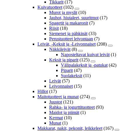
Tikkarit
(17)
Kuivatuotteet
(102)
Murot ja myslit
(10)
Jauhot, hiutaleet, suuritmot
(17)
Spagetit ja makaronit
(7)
Riisit
(18)
Siemenet ja pähkinät
(33)
Perustuotteet leivontaan
(7)
Leivät, -Keksit ja -Leivonnaiset
(208)
Näkkileivät
(8)
Naposteltavat kuivat leivät
(1)
Keksit ja piparit
(125)
Välipalakeksit ja -patukat
(42)
Piparit
(47)
Suolakeksit
(11)
Leivät
(57)
Leivonnaiset
(15)
Hillot
(17)
Maitotuotteet ja munat
(274)
Juustot
(121)
Rahka- ja jogurttituotteet
(93)
Maidot ja piimät
(1)
Kermat
(10)
Munat
(1)
Makkarat, nakit, pekonit, leikkeleet
(167)