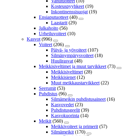
Vanutuotteet
(10)
Kosteuspyyhkeet
(19)
Inkontinenssisuojat
(19)
Ensiaputuotteet
(40)
Laastarit
(29)
Jalkahoito
(56)
Urheiluvoiteet
(10)
Kasvot
(996)
Voiteet
(206)
Päivä- ja yövoiteet
(107)
Silmänympärysvoiteet
(18)
Huulirasvat
(48)
Meikkisiveltimet ja muut tarvikkeet
(73)
Meikkisiveltimet
(28)
Meikkisienet
(12)
Muut meikkaustarvikkeet
(22)
Seerumit
(53)
Puhdistus
(96)
Silmämeikin puhdistusaineet
(16)
Kasvovedet
(23)
Puhdistusgeelit
(39)
Kasvokuorinta
(14)
Meikit
(560)
Meikkivoiteet ja primerit
(57)
Silmämeikit
(170)