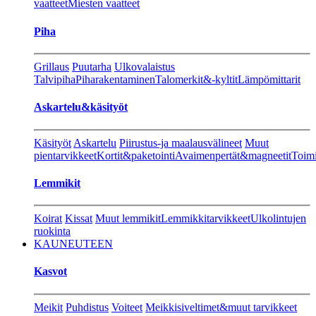
vaatteet
Miesten vaatteet
Piha
Grillaus
Puutarha
Ulkovalaistus
Talvipiha
Piharakentaminen
Talomerkit&-kyltit
Lämpömittarit
Askartelu&käsityöt
Käsityöt
Askartelu
Piirustus-ja maalausvälineet
Muut
pientarvikkeet
Kortit&paketointi
Avaimenpertät&magneetit
Toimi
Lemmikit
Koirat
Kissat
Muut lemmikit
Lemmikkitarvikkeet
Ulkolintujen
ruokinta
KAUNEUTEEN
Kasvot
Meikit
Puhdistus
Voiteet
Meikkisiveltimet&muut tarvikkeet