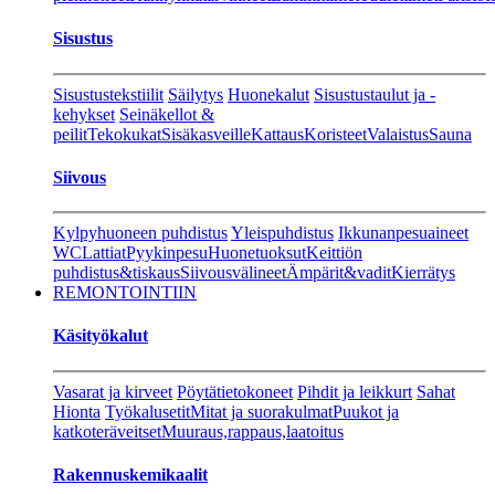
Sisustus
Sisustustekstiilit
Säilytys
Huonekalut
Sisustustaulut ja -
kehykset
Seinäkellot &
peilit
Tekokukat
Sisäkasveille
Kattaus
Koristeet
Valaistus
Sauna
Siivous
Kylpyhuoneen puhdistus
Yleispuhdistus
Ikkunanpesuaineet
WC
Lattiat
Pyykinpesu
Huonetuoksut
Keittiön
puhdistus&tiskaus
Siivousvälineet
Ämpärit&vadit
Kierrätys
REMONTOINTIIN
Käsityökalut
Vasarat ja kirveet
Pöytätietokoneet
Pihdit ja leikkurt
Sahat
Hionta
Työkalusetit
Mitat ja suorakulmat
Puukot ja
katkoteräveitset
Muuraus,rappaus,laatoitus
Rakennuskemikaalit