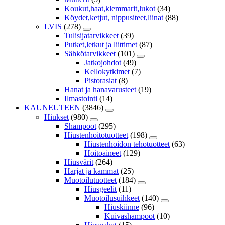
Koukut,haat,klemmarit,lukot
(34)
Köydet,ketjut, nippusiteet,liinat
(88)
LVIS
(278)
Tulisijatarvikkeet
(39)
Putket,letkut ja liittimet
(87)
Sähkötarvikkeet
(101)
Jatkojohdot
(49)
Kellokytkimet
(7)
Pistorasiat
(8)
Hanat ja hanavarusteet
(19)
Ilmastointi
(14)
KAUNEUTEEN
(3846)
Hiukset
(980)
Shampoot
(295)
Hiustenhoitotuotteet
(198)
Hiustenhoidon tehotuotteet
(63)
Hoitoaineet
(129)
Hiusvärit
(264)
Harjat ja kammat
(25)
Muotoilutuotteet
(184)
Hiusgeelit
(11)
Muotoilusuihkeet
(140)
Hiuskiinne
(96)
Kuivashampoot
(10)