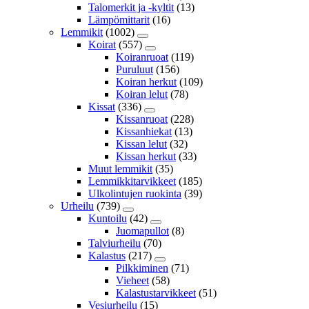
Talomerkit ja -kyltit
(13)
Lämpömittarit
(16)
Lemmikit
(1002)
Koirat
(557)
Koiranruoat
(119)
Puruluut
(156)
Koiran herkut
(109)
Koiran lelut
(78)
Kissat
(336)
Kissanruoat
(228)
Kissanhiekat
(13)
Kissan lelut
(32)
Kissan herkut
(33)
Muut lemmikit
(35)
Lemmikkitarvikkeet
(185)
Ulkolintujen ruokinta
(39)
Urheilu
(739)
Kuntoilu
(42)
Juomapullot
(8)
Talviurheilu
(70)
Kalastus
(217)
Pilkkiminen
(71)
Vieheet
(58)
Kalastustarvikkeet
(51)
Vesiurheilu
(15)