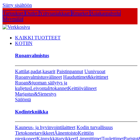
Siirry sisältöön
Tarjoukset
Outlet
Yritysasiakkaat
Rmarket
Asiakaspalvelu
Myymälät
KAIKKI TUOTTEET
KOTIIN
Ruoanvalmistus
Kattilat,padat,kasarit
Paistinpannut
Uunivuoat
Ruoanvalmistusvälineet
Hauduttimet&keittimet
Ruoan&juoman säilytys ja
kuljetus
Leivonta
Irtokannet
Keittiövälineet
Marjastus&Sienestys
Säilöntä
Kodintekniikka
Kauneus- ja hyvinvointilaitteet
Kodin turvallisuus
Tietokonetarvikkeet
Äänentoisto
Keittiön
pienkoneet
Kännykkätarvikkeet
Lämmittimet
Tuulettimet
Paristot