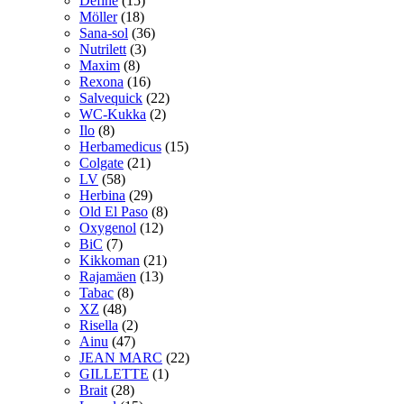
Define
(15)
Möller
(18)
Sana-sol
(36)
Nutrilett
(3)
Maxim
(8)
Rexona
(16)
Salvequick
(22)
WC-Kukka
(2)
Ilo
(8)
Herbamedicus
(15)
Colgate
(21)
LV
(58)
Herbina
(29)
Old El Paso
(8)
Oxygenol
(12)
BiC
(7)
Kikkoman
(21)
Rajamäen
(13)
Tabac
(8)
XZ
(48)
Risella
(2)
Ainu
(47)
JEAN MARC
(22)
GILLETTE
(1)
Brait
(28)