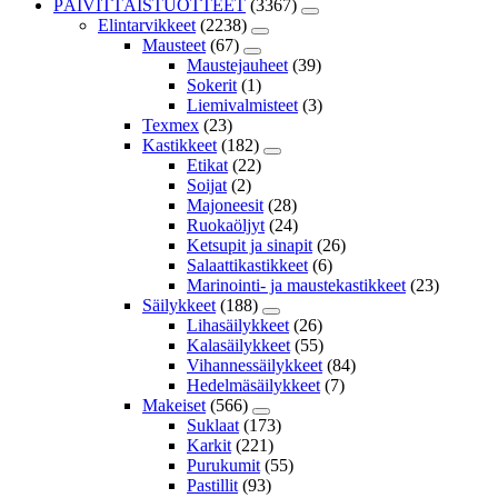
PÄIVITTÄISTUOTTEET
(3367)
Elintarvikkeet
(2238)
Mausteet
(67)
Maustejauheet
(39)
Sokerit
(1)
Liemivalmisteet
(3)
Texmex
(23)
Kastikkeet
(182)
Etikat
(22)
Soijat
(2)
Majoneesit
(28)
Ruokaöljyt
(24)
Ketsupit ja sinapit
(26)
Salaattikastikkeet
(6)
Marinointi- ja maustekastikkeet
(23)
Säilykkeet
(188)
Lihasäilykkeet
(26)
Kalasäilykkeet
(55)
Vihannessäilykkeet
(84)
Hedelmäsäilykkeet
(7)
Makeiset
(566)
Suklaat
(173)
Karkit
(221)
Purukumit
(55)
Pastillit
(93)