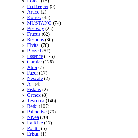
Loreal
(15)
Eri Keeper
(5)
Artico
(2)
Korrek
(35)
MUSTANG
(74)
Bestway
(25)
Fructis
(62)
Respons
(30)
Elvital
(78)
Biozell
(57)
Essence
(176)
Garnier
(126)
Atria
(7)
Fazer
(17)
Nescafe
(2)
A+
(4)
Fiskars
(2)
Orthex
(8)
Tescoma
(146)
Retki
(107)
Palmolive
(79)
Nivea
(70)
La Rive
(17)
Pouttu
(5)
Erisan
(1)