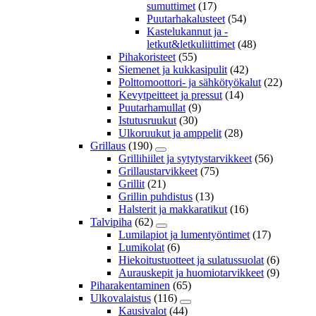
sumuttimet
(17)
Puutarhakalusteet
(54)
Kastelukannut ja -
letkut&letkuliittimet
(48)
Pihakoristeet
(55)
Siemenet ja kukkasipulit
(42)
Polttomoottori- ja sähkötyökalut
(22)
Kevytpeitteet ja pressut
(14)
Puutarhamullat
(9)
Istutusruukut
(30)
Ulkoruukut ja amppelit
(28)
Grillaus
(190)
Grillihiilet ja sytytystarvikkeet
(56)
Grillaustarvikkeet
(75)
Grillit
(21)
Grillin puhdistus
(13)
Halsterit ja makkaratikut
(16)
Talvipiha
(62)
Lumilapiot ja lumentyöntimet
(17)
Lumikolat
(6)
Hiekoitustuotteet ja sulatussuolat
(6)
Aurauskepit ja huomiotarvikkeet
(9)
Piharakentaminen
(65)
Ulkovalaistus
(116)
Kausivalot
(44)