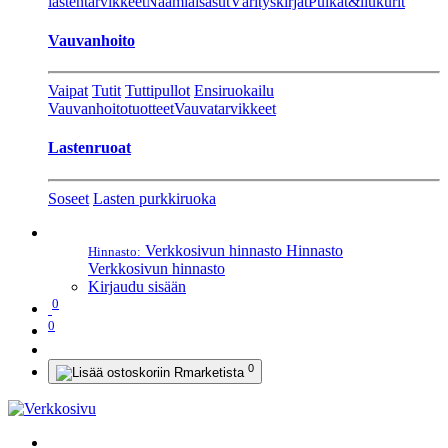
lastentarvikkeet
Naamiaisasut
Värityskirjat
Pulkat&liukurit
Vauvanhoito
Vaipat
Tutit
Tuttipullot
Ensiruokailu
Vauvanhoitotuotteet
Vauvatarvikkeet
Lastenruoat
Soseet
Lasten purkkiruoka
Verkkosivun hinnasto
Hinnasto
Hinnasto:
Verkkosivun hinnasto
Kirjaudu sisään
0
0
0