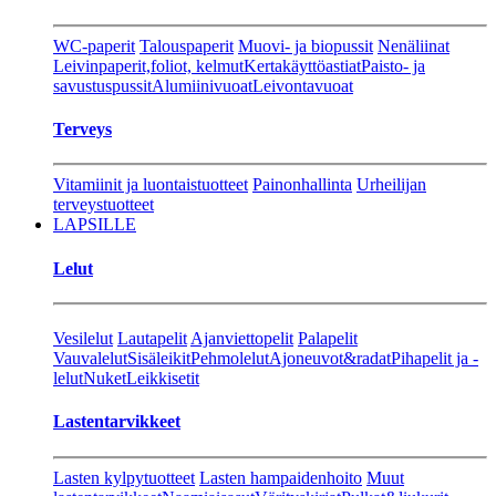
WC-paperit
Talouspaperit
Muovi- ja biopussit
Nenäliinat
Leivinpaperit,foliot, kelmut
Kertakäyttöastiat
Paisto- ja
savustuspussit
Alumiinivuoat
Leivontavuoat
Terveys
Vitamiinit ja luontaistuotteet
Painonhallinta
Urheilijan
terveystuotteet
LAPSILLE
Lelut
Vesilelut
Lautapelit
Ajanviettopelit
Palapelit
Vauvalelut
Sisäleikit
Pehmolelut
Ajoneuvot&radat
Pihapelit ja -
lelut
Nuket
Leikkisetit
Lastentarvikkeet
Lasten kylpytuotteet
Lasten hampaidenhoito
Muut