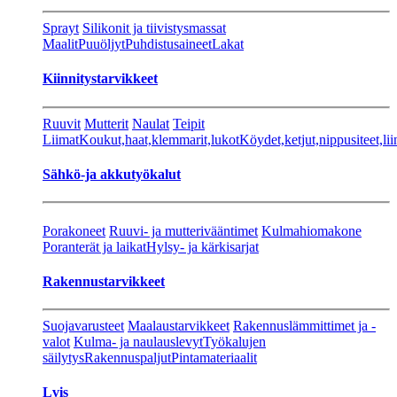
Sprayt
Silikonit ja tiivistysmassat
Maalit
Puuöljyt
Puhdistusaineet
Lakat
Kiinnitystarvikkeet
Ruuvit
Mutterit
Naulat
Teipit
Liimat
Koukut,haat,klemmarit,lukot
Köydet,ketjut,nippusiteet,lii
Sähkö-ja akkutyökalut
Porakoneet
Ruuvi- ja mutterivääntimet
Kulmahiomakone
Poranterät ja laikat
Hylsy- ja kärkisarjat
Rakennustarvikkeet
Suojavarusteet
Maalaustarvikkeet
Rakennuslämmittimet ja -
valot
Kulma- ja naulauslevyt
Työkalujen
säilytys
Rakennuspaljut
Pintamateriaalit
Lvis