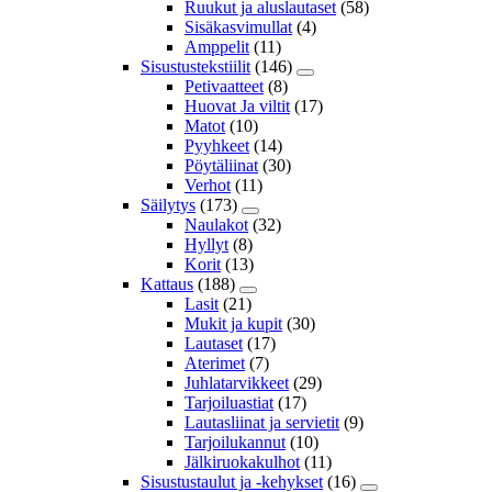
Ruukut ja aluslautaset
(58)
Sisäkasvimullat
(4)
Amppelit
(11)
Sisustustekstiilit
(146)
Petivaatteet
(8)
Huovat Ja viltit
(17)
Matot
(10)
Pyyhkeet
(14)
Pöytäliinat
(30)
Verhot
(11)
Säilytys
(173)
Naulakot
(32)
Hyllyt
(8)
Korit
(13)
Kattaus
(188)
Lasit
(21)
Mukit ja kupit
(30)
Lautaset
(17)
Aterimet
(7)
Juhlatarvikkeet
(29)
Tarjoiluastiat
(17)
Lautasliinat ja servietit
(9)
Tarjoilukannut
(10)
Jälkiruokakulhot
(11)
Sisustustaulut ja -kehykset
(16)