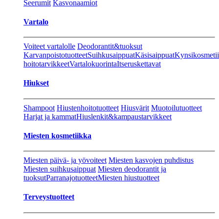
Seerumit
Kasvonaamiot
Vartalo
Voiteet vartalolle
Deodorantit&tuoksut
Karvanpoistotuotteet
Suihkusaippuat
Käsisaippuat
Kynsikosmeti
hoitotarvikkeet
Vartalokuorinta
Itseruskettavat
Hiukset
Shampoot
Hiustenhoitotuotteet
Hiusvärit
Muotoilutuotteet
Harjat ja kammat
Hiuslenkit&kampaustarvikkeet
Miesten kosmetiikka
Miesten päivä- ja yövoiteet
Miesten kasvojen puhdistus
Miesten suihkusaippuat
Miesten deodorantit ja
tuoksut
Parranajotuotteet
Miesten hiustuotteet
Terveystuotteet