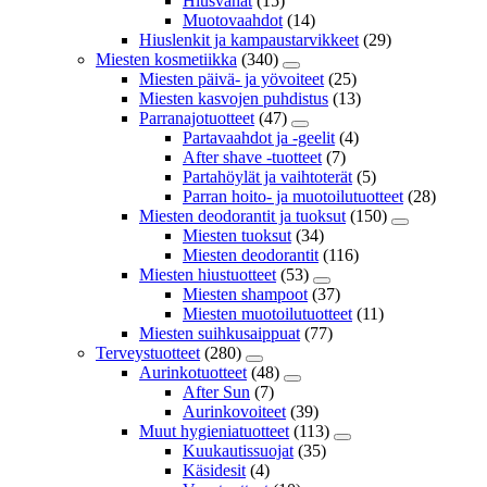
Hiusvahat
(15)
Muotovaahdot
(14)
Hiuslenkit ja kampaustarvikkeet
(29)
Miesten kosmetiikka
(340)
Miesten päivä- ja yövoiteet
(25)
Miesten kasvojen puhdistus
(13)
Parranajotuotteet
(47)
Partavaahdot ja -geelit
(4)
After shave -tuotteet
(7)
Partahöylät ja vaihtoterät
(5)
Parran hoito- ja muotoilutuotteet
(28)
Miesten deodorantit ja tuoksut
(150)
Miesten tuoksut
(34)
Miesten deodorantit
(116)
Miesten hiustuotteet
(53)
Miesten shampoot
(37)
Miesten muotoilutuotteet
(11)
Miesten suihkusaippuat
(77)
Terveystuotteet
(280)
Aurinkotuotteet
(48)
After Sun
(7)
Aurinkovoiteet
(39)
Muut hygieniatuotteet
(113)
Kuukautissuojat
(35)
Käsidesit
(4)