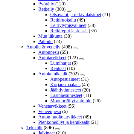
Pyöräily
(120)
Retkeily
(300)
Otsavalot ja retkivalaisimet
(71)
Retkiruokailu
(49)
Leiriytymisvälineet
(38)
Retkireput ja -kassit
(35)
Muu liikunta
(38)
Palloilu
(23)
Autoilu & veneily
(498)
Autonpesu
(65)
Autotarvikkeet
(122)
Lumiharjat
(6)
Renkaat
(10)
Autokemikaalit
(202)
Autopesuaineet
(31)
Korjausmaalaus
(45)
Jäähdytinnesteet
(20)
Lasinpesunesteet
(11)
Moottoriöljyt autoihin
(26)
Venetarvikkeet
(56)
Veneenpesu
(6)
Auton huoltotarvikkeet
(49)
Pienkoneöljyt ja kemikaalit
(21)
Tekstiilit
(896)
Jalkineet
(210)