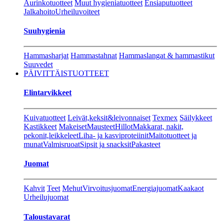
Aurinkotuotteet
Muut hygieniatuotteet
Ensiaputuotteet
Jalkahoito
Urheiluvoiteet
Suuhygienia
Hammasharjat
Hammastahnat
Hammaslangat & hammastikut
Suuvedet
PÄIVITTÄISTUOTTEET
Elintarvikkeet
Kuivatuotteet
Leivät,keksit&leivonnaiset
Texmex
Säilykkeet
Kastikkeet
Makeiset
Mausteet
Hillot
Makkarat, nakit,
pekonit,leikkeleet
Liha- ja kasviproteiinit
Maitotuotteet ja
munat
Valmisruoat
Sipsit ja snacksit
Pakasteet
Juomat
Kahvit
Teet
Mehut
Virvoitusjuomat
Energiajuomat
Kaakaot
Urheilujuomat
Taloustavarat