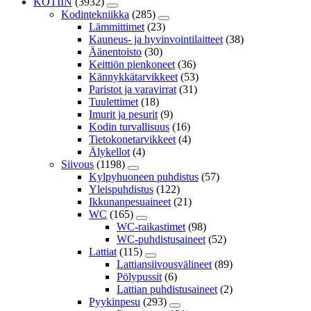
KOTIIN
(3932)
Kodintekniikka
(285)
Lämmittimet
(23)
Kauneus- ja hyvinvointilaitteet
(38)
Äänentoisto
(30)
Keittiön pienkoneet
(36)
Kännykkätarvikkeet
(53)
Paristot ja varavirrat
(31)
Tuulettimet
(18)
Imurit ja pesurit
(9)
Kodin turvallisuus
(16)
Tietokonetarvikkeet
(4)
Älykellot
(4)
Siivous
(1198)
Kylpyhuoneen puhdistus
(57)
Yleispuhdistus
(122)
Ikkunanpesuaineet
(21)
WC
(165)
WC-raikastimet
(98)
WC-puhdistusaineet
(52)
Lattiat
(115)
Lattiansiivousvälineet
(89)
Pölypussit
(6)
Lattian puhdistusaineet
(2)
Pyykinpesu
(293)