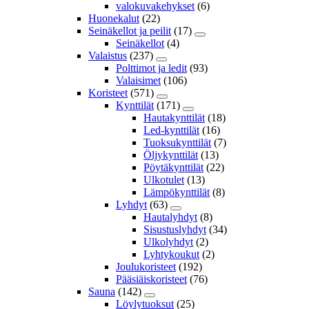
valokuvakehykset
(6)
Huonekalut
(22)
Seinäkellot ja peilit
(17)
Seinäkellot
(4)
Valaistus
(237)
Polttimot ja ledit
(93)
Valaisimet
(106)
Koristeet
(571)
Kynttilät
(171)
Hautakynttilät
(18)
Led-kynttilät
(16)
Tuoksukynttilät
(7)
Öljykynttilät
(13)
Pöytäkynttilät
(22)
Ulkotulet
(13)
Lämpökynttilät
(8)
Lyhdyt
(63)
Hautalyhdyt
(8)
Sisustuslyhdyt
(34)
Ulkolyhdyt
(2)
Lyhtykoukut
(2)
Joulukoristeet
(192)
Pääsiäiskoristeet
(76)
Sauna
(142)
Löylytuoksut
(25)