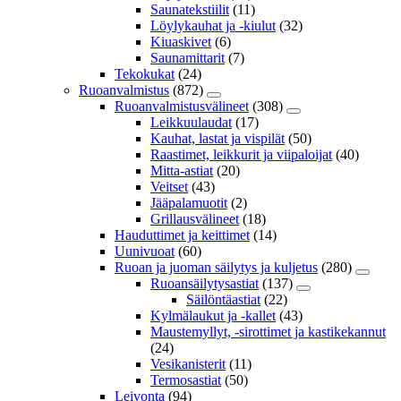
Saunatekstiilit
(11)
Löylykauhat ja -kiulut
(32)
Kiuaskivet
(6)
Saunamittarit
(7)
Tekokukat
(24)
Ruoanvalmistus
(872)
Ruoanvalmistusvälineet
(308)
Leikkuulaudat
(17)
Kauhat, lastat ja vispilät
(50)
Raastimet, leikkurit ja viipaloijat
(40)
Mitta-astiat
(20)
Veitset
(43)
Jääpalamuotit
(2)
Grillausvälineet
(18)
Hauduttimet ja keittimet
(14)
Uunivuoat
(60)
Ruoan ja juoman säilytys ja kuljetus
(280)
Ruoansäilytysastiat
(137)
Säilöntäastiat
(22)
Kylmälaukut ja -kallet
(43)
Maustemyllyt, -sirottimet ja kastikekannut
(24)
Vesikanisterit
(11)
Termosastiat
(50)
Leivonta
(94)