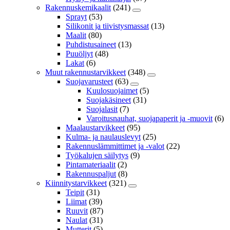
Rakennuskemikaalit
(241)
Sprayt
(53)
Silikonit ja tiivistysmassat
(13)
Maalit
(80)
Puhdistusaineet
(13)
Puuöljyt
(48)
Lakat
(6)
Muut rakennustarvikkeet
(348)
Suojavarusteet
(63)
Kuulosuojaimet
(5)
Suojakäsineet
(31)
Suojalasit
(7)
Varoitusnauhat, suojapaperit ja -muovit
(6)
Maalaustarvikkeet
(95)
Kulma- ja naulauslevyt
(25)
Rakennuslämmittimet ja -valot
(22)
Työkalujen säilytys
(9)
Pintamateriaalit
(2)
Rakennuspaljut
(8)
Kiinnitystarvikkeet
(321)
Teipit
(31)
Liimat
(39)
Ruuvit
(87)
Naulat
(31)
Mutterit
(5)