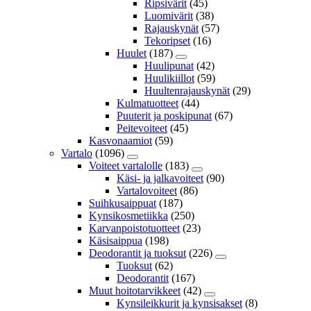
Ripsivärit
(45)
Luomivärit
(38)
Rajauskynät
(57)
Tekoripset
(16)
Huulet
(187)
Huulipunat
(42)
Huulikiillot
(59)
Huultenrajauskynät
(29)
Kulmatuotteet
(44)
Puuterit ja poskipunat
(67)
Peitevoiteet
(45)
Kasvonaamiot
(59)
Vartalo
(1096)
Voiteet vartalolle
(183)
Käsi- ja jalkavoiteet
(90)
Vartalovoiteet
(86)
Suihkusaippuat
(187)
Kynsikosmetiikka
(250)
Karvanpoistotuotteet
(23)
Käsisaippua
(198)
Deodorantit ja tuoksut
(226)
Tuoksut
(62)
Deodorantit
(167)
Muut hoitotarvikkeet
(42)
Kynsileikkurit ja kynsisakset
(8)