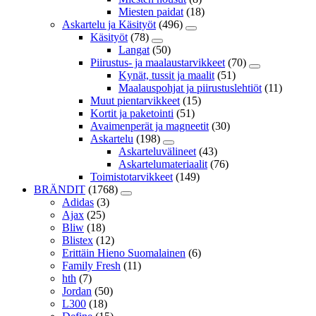
Miesten paidat
(18)
Askartelu ja Käsityöt
(496)
Käsityöt
(78)
Langat
(50)
Piirustus- ja maalaustarvikkeet
(70)
Kynät, tussit ja maalit
(51)
Maalauspohjat ja piirustuslehtiöt
(11)
Muut pientarvikkeet
(15)
Kortit ja paketointi
(51)
Avaimenperät ja magneetit
(30)
Askartelu
(198)
Askarteluvälineet
(43)
Askartelumateriaalit
(76)
Toimistotarvikkeet
(149)
BRÄNDIT
(1768)
Adidas
(3)
Ajax
(25)
Bliw
(18)
Blistex
(12)
Erittäin Hieno Suomalainen
(6)
Family Fresh
(11)
hth
(7)
Jordan
(50)
L300
(18)