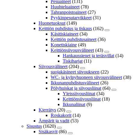
Pesuaineet
(131)
Huuhteluaineet
(78)
Tahranpoistoaineet
(27)
Pyykinpesutarvikkeet
(31)
Huonetuoksut
(149)
Keittiön puhdistus ja tiskaus
(162)
Käsitiskiaineet
(34)
Keittiön puhdistusaineet
(36)
Konetiskiaine
(49)
Keittiönsiivousvälineet
(43)
Hankaussienet ja teräsvillat
(14)
Tiskiharjat
(11)
Siivousvälineet
(204)
suojakäsineet siivoukseen
(22)
WC- ja kylpyhuoneen siivousvälineet
(38)
Ikkunanpuhdistusvälineet
(26)
Pölyhuiskat ja siivousliinat
(64)
Yleissiivousliinat
(34)
Keittiönsiivousliinat
(18)
Ikkunaliinat
(9)
Kierrätys
(20)
Roskakorit
(14)
Ämpärit ja vadit
(53)
Sisustus
(1620)
Sisäkasvit
(86)