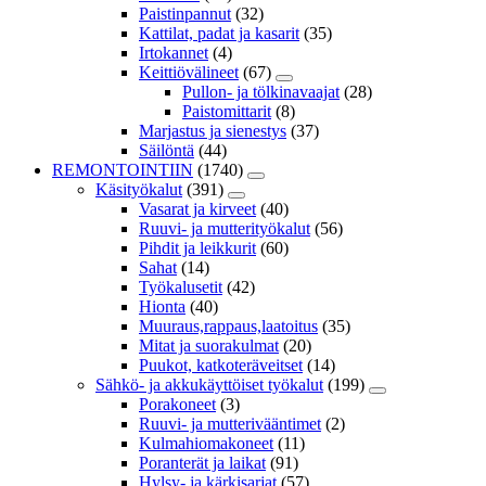
Paistinpannut
(32)
Kattilat, padat ja kasarit
(35)
Irtokannet
(4)
Keittiövälineet
(67)
Pullon- ja tölkinavaajat
(28)
Paistomittarit
(8)
Marjastus ja sienestys
(37)
Säilöntä
(44)
REMONTOINTIIN
(1740)
Käsityökalut
(391)
Vasarat ja kirveet
(40)
Ruuvi- ja mutterityökalut
(56)
Pihdit ja leikkurit
(60)
Sahat
(14)
Työkalusetit
(42)
Hionta
(40)
Muuraus,rappaus,laatoitus
(35)
Mitat ja suorakulmat
(20)
Puukot, katkoteräveitset
(14)
Sähkö- ja akkukäyttöiset työkalut
(199)
Porakoneet
(3)
Ruuvi- ja mutterivääntimet
(2)
Kulmahiomakoneet
(11)
Poranterät ja laikat
(91)
Hylsy- ja kärkisarjat
(57)