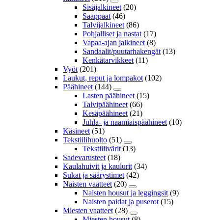
Sisäjalkineet
(20)
Saappaat
(46)
Talvijalkineet
(86)
Pohjalliset ja nastat
(17)
Vapaa-ajan jalkineet
(8)
Sandaalit/puutarhakengät
(13)
Kenkätarvikkeet
(11)
Vyöt
(201)
Laukut, reput ja lompakot
(102)
Päähineet
(144)
Lasten päähineet
(15)
Talvipäähineet
(66)
Kesäpäähineet
(21)
Juhla- ja naamiaispäähineet
(10)
Käsineet
(51)
Tekstiilihuolto
(51)
Tekstiilivärit
(13)
Sadevarusteet
(18)
Kaulahuivit ja kaulurit
(34)
Sukat ja säärystimet
(42)
Naisten vaatteet
(20)
Naisten housut ja leggingsit
(9)
Naisten paidat ja puserot
(15)
Miesten vaatteet
(28)
Miesten housut
(8)