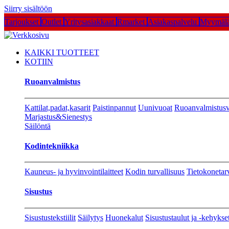
Siirry sisältöön
Tarjoukset
Outlet
Yritysasiakkaat
Rmarket
Asiakaspalvelu
Myymälä
KAIKKI TUOTTEET
KOTIIN
Ruoanvalmistus
Kattilat,padat,kasarit
Paistinpannut
Uunivuoat
Ruoanvalmistusv
Marjastus&Sienestys
Säilöntä
Kodintekniikka
Kauneus- ja hyvinvointilaitteet
Kodin turvallisuus
Tietokonetar
Sisustus
Sisustustekstiilit
Säilytys
Huonekalut
Sisustustaulut ja -kehykse