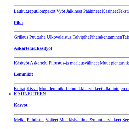
Laukut,reput,lompakot
Vyöt
Jalkineet
Päähineet
Käsineet
Teksti
Piha
Grillaus
Puutarha
Ulkovalaistus
Talvipiha
Piharakentaminen
Tal
Askartelu&käsityöt
Käsityöt
Askartelu
Piirustus-ja maalausvälineet
Muut pientarvik
Lemmikit
Koirat
Kissat
Muut lemmikit
Lemmikkitarvikkeet
Ulkolintujen r
KAUNEUTEEN
Kasvot
Meikit
Puhdistus
Voiteet
Meikkisiveltimet&muut tarvikkeet
See