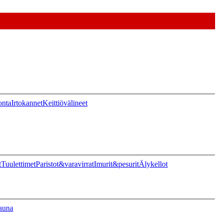
onta
Irtokannet
Keittiövälineet
t
Tuulettimet
Paristot&varavirrat
Imurit&pesurit
Älykellot
auna