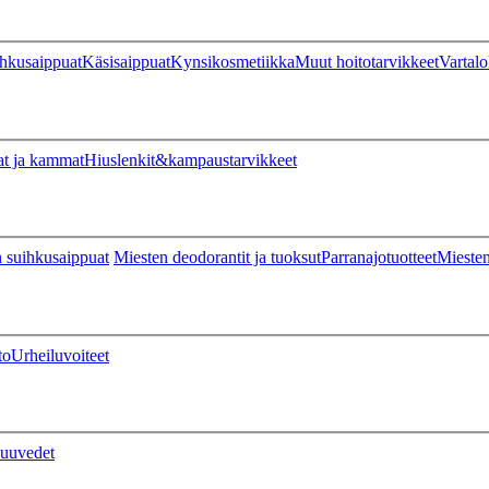
hkusaippuat
Käsisaippuat
Kynsikosmetiikka
Muut hoitotarvikkeet
Vartalo
at ja kammat
Hiuslenkit&kampaustarvikkeet
 suihkusaippuat
Miesten deodorantit ja tuoksut
Parranajotuotteet
Miesten
to
Urheiluvoiteet
uuvedet