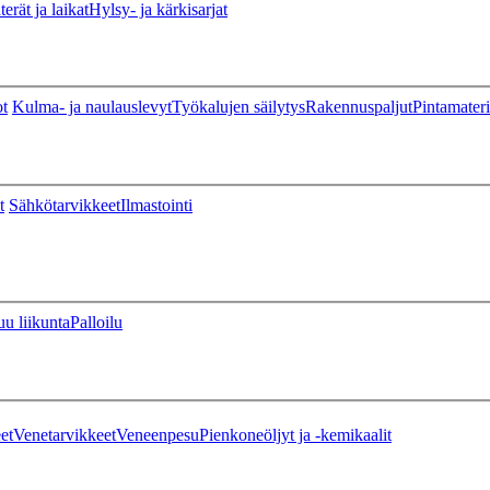
erät ja laikat
Hylsy- ja kärkisarjat
ot
Kulma- ja naulauslevyt
Työkalujen säilytys
Rakennuspaljut
Pintamateri
t
Sähkötarvikkeet
Ilmastointi
u liikunta
Palloilu
et
Venetarvikkeet
Veneenpesu
Pienkoneöljyt ja -kemikaalit