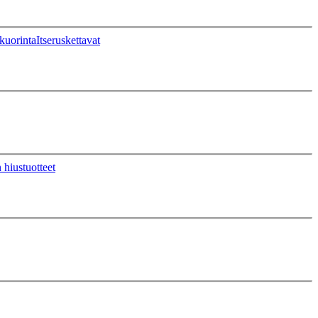
kuorinta
Itseruskettavat
 hiustuotteet