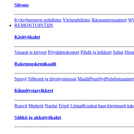
Siivous
Kylpyhuoneen puhdistus
Yleispuhdistus
Ikkunanpesuaineet
W
REMONTOINTIIN
Käsityökalut
Vasarat ja kirveet
Pöytätietokoneet
Pihdit ja leikkurt
Sahat
Hion
Rakennuskemikaalit
Sprayt
Silikonit ja tiivistysmassat
Maalit
Puuöljyt
Puhdistusainee
Kiinnitystarvikkeet
Ruuvit
Mutterit
Naulat
Teipit
Liimat
Koukut,haat,klemmarit,luk
Sähkö-ja akkutyökalut