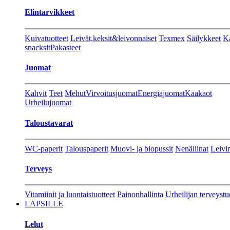
Elintarvikkeet
Kuivatuotteet
Leivät,keksit&leivonnaiset
Texmex
Säilykkeet
Ka
snacksit
Pakasteet
Juomat
Kahvit
Teet
Mehut
Virvoitusjuomat
Energiajuomat
Kaakaot
Urheilujuomat
Taloustavarat
WC-paperit
Talouspaperit
Muovi- ja biopussit
Nenäliinat
Leivin
Terveys
Vitamiinit ja luontaistuotteet
Painonhallinta
Urheilijan terveystu
LAPSILLE
Lelut