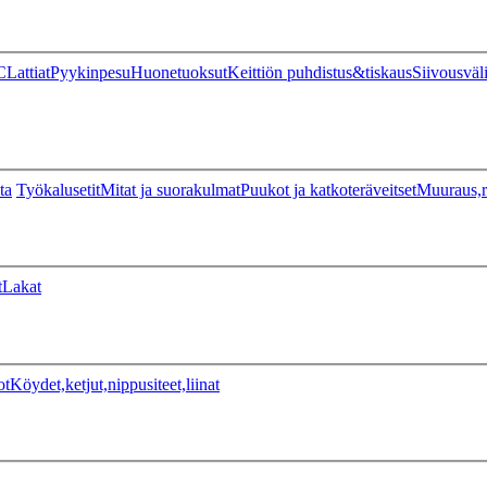
C
Lattiat
Pyykinpesu
Huonetuoksut
Keittiön puhdistus&tiskaus
Siivousväl
ta
Työkalusetit
Mitat ja suorakulmat
Puukot ja katkoteräveitset
Muuraus,r
t
Lakat
ot
Köydet,ketjut,nippusiteet,liinat