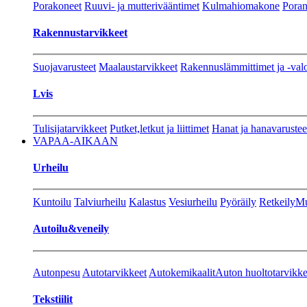
Porakoneet
Ruuvi- ja mutterivääntimet
Kulmahiomakone
Porant
Rakennustarvikkeet
Suojavarusteet
Maalaustarvikkeet
Rakennuslämmittimet ja -val
Lvis
Tulisijatarvikkeet
Putket,letkut ja liittimet
Hanat ja hanavarustee
VAPAA-AIKAAN
Urheilu
Kuntoilu
Talviurheilu
Kalastus
Vesiurheilu
Pyöräily
Retkeily
Mu
Autoilu&veneily
Autonpesu
Autotarvikkeet
Autokemikaalit
Auton huoltotarvikke
Tekstiilit