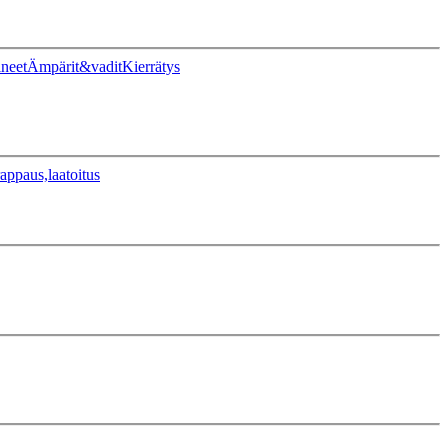
ineet
Ämpärit&vadit
Kierrätys
appaus,laatoitus