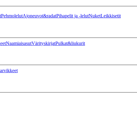
t
Pehmolelut
Ajoneuvot&radat
Pihapelit ja -lelut
Nuket
Leikkisetit
eet
Naamiaisasut
Värityskirjat
Pulkat&liukurit
arvikkeet