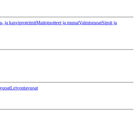
a- ja kasviproteiinit
Maitotuotteet ja munat
Valmisruoat
Sipsit ja
vuoat
Leivontavuoat