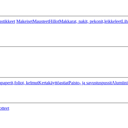
stikkeet
Makeiset
Mausteet
Hillot
Makkarat, nakit, pekonit,leikkeleet
Lih
paperit,foliot, kelmut
Kertakäyttöastiat
Paisto- ja savustuspussit
Alumiini
otteet