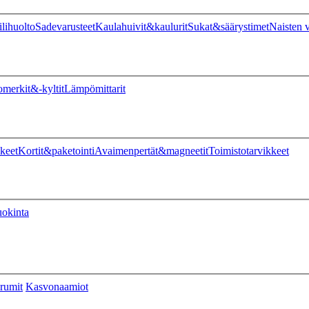
ilihuolto
Sadevarusteet
Kaulahuivit&kaulurit
Sukat&säärystimet
Naisten v
omerkit&-kyltit
Lämpömittarit
keet
Kortit&paketointi
Avaimenpertät&magneetit
Toimistotarvikkeet
uokinta
rumit
Kasvonaamiot