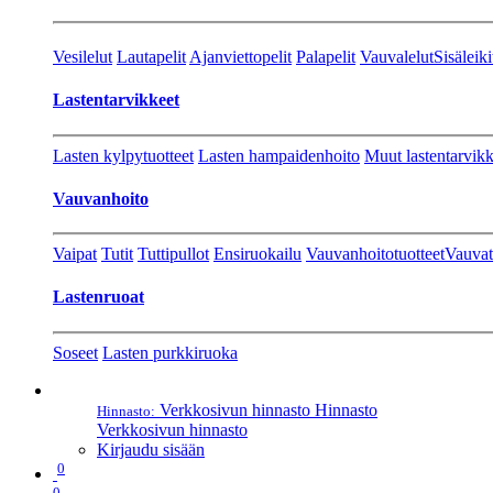
Vesilelut
Lautapelit
Ajanviettopelit
Palapelit
Vauvalelut
Sisäleiki
Lastentarvikkeet
Lasten kylpytuotteet
Lasten hampaidenhoito
Muut lastentarvikk
Vauvanhoito
Vaipat
Tutit
Tuttipullot
Ensiruokailu
Vauvanhoitotuotteet
Vauvat
Lastenruoat
Soseet
Lasten purkkiruoka
Verkkosivun hinnasto
Hinnasto
Hinnasto:
Verkkosivun hinnasto
Kirjaudu sisään
0
0