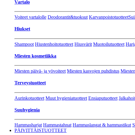
Vartalo
Voiteet vartalolle
Deodorantit&tuoksut
Karvanpoistotuotteet
Sui
Hiukset
Shampoot
Hiustenhoitotuotteet
Hiusvärit
Muotoilutuotteet
Harj
Miesten kosmetiikka
Miesten päivä- ja yövoiteet
Miesten kasvojen puhdistus
Miesten
Terveystuotteet
Aurinkotuotteet
Muut hygieniatuotteet
Ensiaputuotteet
Jalkahoi
Suuhygienia
Hammasharjat
Hammastahnat
Hammaslangat & hammastikut
S
PÄIVITTÄISTUOTTEET