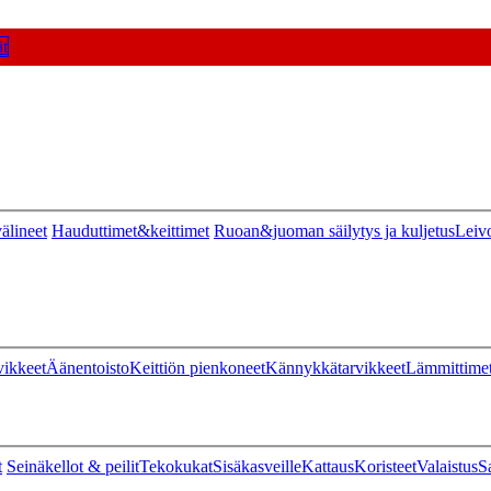
t
älineet
Hauduttimet&keittimet
Ruoan&juoman säilytys ja kuljetus
Leiv
vikkeet
Äänentoisto
Keittiön pienkoneet
Kännykkätarvikkeet
Lämmittime
t
Seinäkellot & peilit
Tekokukat
Sisäkasveille
Kattaus
Koristeet
Valaistus
S