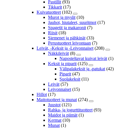
Pastillit
(93)
Tikkarit
(17)
Kuivatuotteet
(102)
Murot ja myslit
(10)
Jauhot, hiutaleet, suuritmot
(17)
Spagetit ja makaronit
(7)
Riisit
(18)
Siemenet ja pähkinät
(33)
Perustuotteet leivontaan
(7)
Leivät, -Keksit ja -Leivonnaiset
(208)
Näkkileivät
(8)
Naposteltavat kuivat leivät
(1)
Keksit ja piparit
(125)
Välipalakeksit ja -patukat
(42)
Piparit
(47)
Suolakeksit
(11)
Leivät
(57)
Leivonnaiset
(15)
Hillot
(17)
Maitotuotteet ja munat
(274)
Juustot
(121)
Rahka- ja jogurttituotteet
(93)
Maidot ja piimät
(1)
Kermat
(10)
Munat
(1)