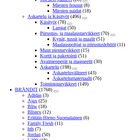
Miesten housut
(8)
Miesten paidat
(18)
Askartelu ja Käsityöt
(496)
Käsityöt
(78)
Langat
(50)
Piirustus- ja maalaustarvikkeet
(70)
Kynät, tussit ja maalit
(51)
Maalauspohjat ja piirustuslehtiöt
(11)
Muut pientarvikkeet
(15)
Kortit ja paketointi
(51)
Avaimenperät ja magneetit
(30)
Askartelu
(198)
Askarteluvälineet
(43)
Askartelumateriaalit
(76)
Toimistotarvikkeet
(149)
BRÄNDIT
(1768)
Adidas
(3)
Ajax
(25)
Bliw
(18)
Blistex
(12)
Erittäin Hieno Suomalainen
(6)
Family Fresh
(11)
hth
(7)
Jordan
(50)