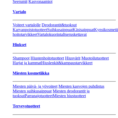
Seerumit
Kasvonaamiot
Vartalo
Voiteet vartalolle
Deodorantit&tuoksut
Karvanpoistotuotteet
Suihkusaippuat
Käsisaippuat
Kynsikosmeti
hoitotarvikkeet
Vartalokuorinta
Itseruskettavat
Hiukset
Shampoot
Hiustenhoitotuotteet
Hiusvärit
Muotoilutuotteet
Harjat ja kammat
Hiuslenkit&kampaustarvikkeet
Miesten kosmetiikka
Miesten päivä- ja yövoiteet
Miesten kasvojen puhdistus
Miesten suihkusaippuat
Miesten deodorantit ja
tuoksut
Parranajotuotteet
Miesten hiustuotteet
Terveystuotteet