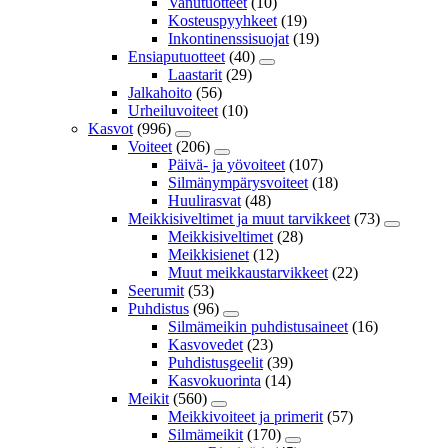
Vanutuotteet
(10)
Kosteuspyyhkeet
(19)
Inkontinenssisuojat
(19)
Ensiaputuotteet
(40)
Laastarit
(29)
Jalkahoito
(56)
Urheiluvoiteet
(10)
Kasvot
(996)
Voiteet
(206)
Päivä- ja yövoiteet
(107)
Silmänympärysvoiteet
(18)
Huulirasvat
(48)
Meikkisiveltimet ja muut tarvikkeet
(73)
Meikkisiveltimet
(28)
Meikkisienet
(12)
Muut meikkaustarvikkeet
(22)
Seerumit
(53)
Puhdistus
(96)
Silmämeikin puhdistusaineet
(16)
Kasvovedet
(23)
Puhdistusgeelit
(39)
Kasvokuorinta
(14)
Meikit
(560)
Meikkivoiteet ja primerit
(57)
Silmämeikit
(170)