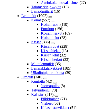
Aurinkokennovalaisimet
(27)
Talomerkit ja -kyltit
(13)
Lämpömittarit
(16)
Lemmikit
(1002)
Koirat
(557)
Koiranruoat
(119)
Puruluut
(156)
Koiran herkut
(109)
Koiran lelut
(78)
Kissat
(336)
Kissanruoat
(228)
Kissanhiekat
(13)
Kissan lelut
(32)
Kissan herkut
(33)
Muut lemmikit
(35)
Lemmikkitarvikkeet
(185)
Ulkolintujen ruokinta
(39)
Urheilu
(740)
Kuntoilu
(42)
Juomapullot
(8)
Talviurheilu
(70)
Kalastus
(217)
Pilkkiminen
(71)
Vieheet
(58)
Kalastustarvikkeet
(51)