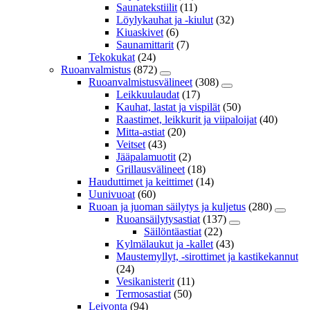
Saunatekstiilit
(11)
Löylykauhat ja -kiulut
(32)
Kiuaskivet
(6)
Saunamittarit
(7)
Tekokukat
(24)
Ruoanvalmistus
(872)
Ruoanvalmistusvälineet
(308)
Leikkuulaudat
(17)
Kauhat, lastat ja vispilät
(50)
Raastimet, leikkurit ja viipaloijat
(40)
Mitta-astiat
(20)
Veitset
(43)
Jääpalamuotit
(2)
Grillausvälineet
(18)
Hauduttimet ja keittimet
(14)
Uunivuoat
(60)
Ruoan ja juoman säilytys ja kuljetus
(280)
Ruoansäilytysastiat
(137)
Säilöntäastiat
(22)
Kylmälaukut ja -kallet
(43)
Maustemyllyt, -sirottimet ja kastikekannut
(24)
Vesikanisterit
(11)
Termosastiat
(50)
Leivonta
(94)