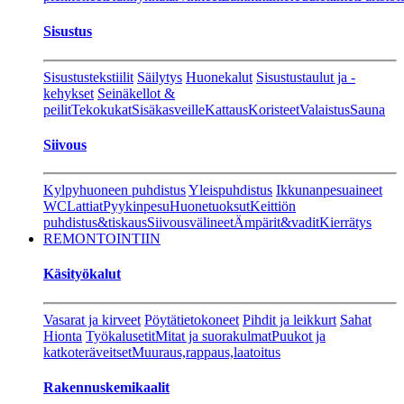
Sisustus
Sisustustekstiilit
Säilytys
Huonekalut
Sisustustaulut ja -
kehykset
Seinäkellot &
peilit
Tekokukat
Sisäkasveille
Kattaus
Koristeet
Valaistus
Sauna
Siivous
Kylpyhuoneen puhdistus
Yleispuhdistus
Ikkunanpesuaineet
WC
Lattiat
Pyykinpesu
Huonetuoksut
Keittiön
puhdistus&tiskaus
Siivousvälineet
Ämpärit&vadit
Kierrätys
REMONTOINTIIN
Käsityökalut
Vasarat ja kirveet
Pöytätietokoneet
Pihdit ja leikkurt
Sahat
Hionta
Työkalusetit
Mitat ja suorakulmat
Puukot ja
katkoteräveitset
Muuraus,rappaus,laatoitus
Rakennuskemikaalit