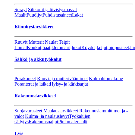
Sprayt
Silikonit ja tiivistysmassat
Maalit
Puuöljyt
Puhdistusaineet
Lakat
Kiinnitystarvikkeet
Ruuvit
Mutterit
Naulat
Teipit
Liimat
Koukut,haat,klemmarit,lukot
Köydet,ketjut,nippusiteet,lii
Sähkö-ja akkutyökalut
Porakoneet
Ruuvi- ja mutterivääntimet
Kulmahiomakone
Poranterät ja laikat
Hylsy- ja kärkisarjat
Rakennustarvikkeet
Suojavarusteet
Maalaustarvikkeet
Rakennuslämmittimet ja -
valot
Kulma- ja naulauslevyt
Työkalujen
säilytys
Rakennuspaljut
Pintamateriaalit
Lvis