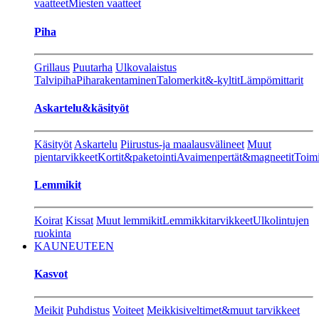
vaatteet
Miesten vaatteet
Piha
Grillaus
Puutarha
Ulkovalaistus
Talvipiha
Piharakentaminen
Talomerkit&-kyltit
Lämpömittarit
Askartelu&käsityöt
Käsityöt
Askartelu
Piirustus-ja maalausvälineet
Muut
pientarvikkeet
Kortit&paketointi
Avaimenpertät&magneetit
Toimi
Lemmikit
Koirat
Kissat
Muut lemmikit
Lemmikkitarvikkeet
Ulkolintujen
ruokinta
KAUNEUTEEN
Kasvot
Meikit
Puhdistus
Voiteet
Meikkisiveltimet&muut tarvikkeet