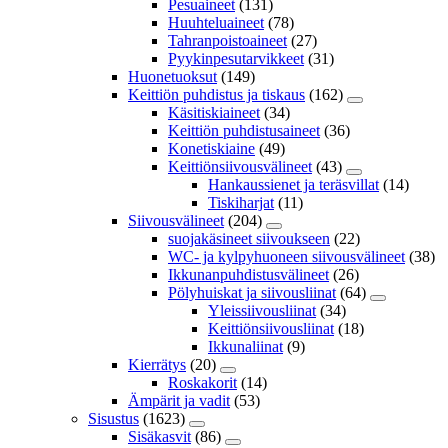
Pesuaineet
(131)
Huuhteluaineet
(78)
Tahranpoistoaineet
(27)
Pyykinpesutarvikkeet
(31)
Huonetuoksut
(149)
Keittiön puhdistus ja tiskaus
(162)
Käsitiskiaineet
(34)
Keittiön puhdistusaineet
(36)
Konetiskiaine
(49)
Keittiönsiivousvälineet
(43)
Hankaussienet ja teräsvillat
(14)
Tiskiharjat
(11)
Siivousvälineet
(204)
suojakäsineet siivoukseen
(22)
WC- ja kylpyhuoneen siivousvälineet
(38)
Ikkunanpuhdistusvälineet
(26)
Pölyhuiskat ja siivousliinat
(64)
Yleissiivousliinat
(34)
Keittiönsiivousliinat
(18)
Ikkunaliinat
(9)
Kierrätys
(20)
Roskakorit
(14)
Ämpärit ja vadit
(53)
Sisustus
(1623)
Sisäkasvit
(86)