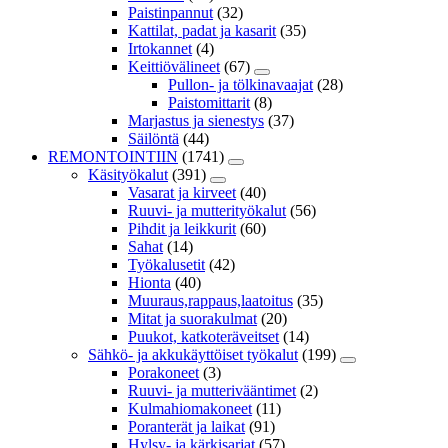
Paistinpannut
(32)
Kattilat, padat ja kasarit
(35)
Irtokannet
(4)
Keittiövälineet
(67)
Pullon- ja tölkinavaajat
(28)
Paistomittarit
(8)
Marjastus ja sienestys
(37)
Säilöntä
(44)
REMONTOINTIIN
(1741)
Käsityökalut
(391)
Vasarat ja kirveet
(40)
Ruuvi- ja mutterityökalut
(56)
Pihdit ja leikkurit
(60)
Sahat
(14)
Työkalusetit
(42)
Hionta
(40)
Muuraus,rappaus,laatoitus
(35)
Mitat ja suorakulmat
(20)
Puukot, katkoteräveitset
(14)
Sähkö- ja akkukäyttöiset työkalut
(199)
Porakoneet
(3)
Ruuvi- ja mutterivääntimet
(2)
Kulmahiomakoneet
(11)
Poranterät ja laikat
(91)
Hylsy- ja kärkisarjat
(57)