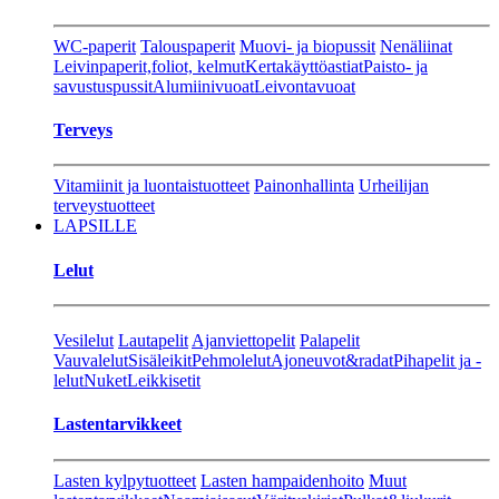
WC-paperit
Talouspaperit
Muovi- ja biopussit
Nenäliinat
Leivinpaperit,foliot, kelmut
Kertakäyttöastiat
Paisto- ja
savustuspussit
Alumiinivuoat
Leivontavuoat
Terveys
Vitamiinit ja luontaistuotteet
Painonhallinta
Urheilijan
terveystuotteet
LAPSILLE
Lelut
Vesilelut
Lautapelit
Ajanviettopelit
Palapelit
Vauvalelut
Sisäleikit
Pehmolelut
Ajoneuvot&radat
Pihapelit ja -
lelut
Nuket
Leikkisetit
Lastentarvikkeet
Lasten kylpytuotteet
Lasten hampaidenhoito
Muut