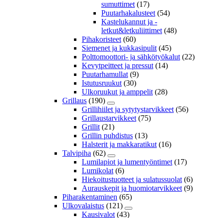
sumuttimet
(17)
Puutarhakalusteet
(54)
Kastelukannut ja -
letkut&letkuliittimet
(48)
Pihakoristeet
(60)
Siemenet ja kukkasipulit
(45)
Polttomoottori- ja sähkötyökalut
(22)
Kevytpeitteet ja pressut
(14)
Puutarhamullat
(9)
Istutusruukut
(30)
Ulkoruukut ja amppelit
(28)
Grillaus
(190)
Grillihiilet ja sytytystarvikkeet
(56)
Grillaustarvikkeet
(75)
Grillit
(21)
Grillin puhdistus
(13)
Halsterit ja makkaratikut
(16)
Talvipiha
(62)
Lumilapiot ja lumentyöntimet
(17)
Lumikolat
(6)
Hiekoitustuotteet ja sulatussuolat
(6)
Aurauskepit ja huomiotarvikkeet
(9)
Piharakentaminen
(65)
Ulkovalaistus
(121)
Kausivalot
(43)