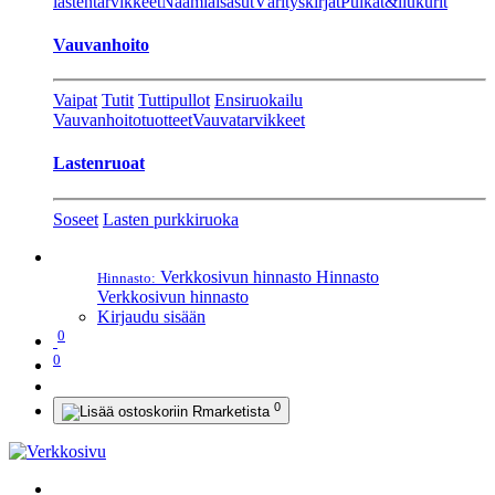
lastentarvikkeet
Naamiaisasut
Värityskirjat
Pulkat&liukurit
Vauvanhoito
Vaipat
Tutit
Tuttipullot
Ensiruokailu
Vauvanhoitotuotteet
Vauvatarvikkeet
Lastenruoat
Soseet
Lasten purkkiruoka
Verkkosivun hinnasto
Hinnasto
Hinnasto:
Verkkosivun hinnasto
Kirjaudu sisään
0
0
0