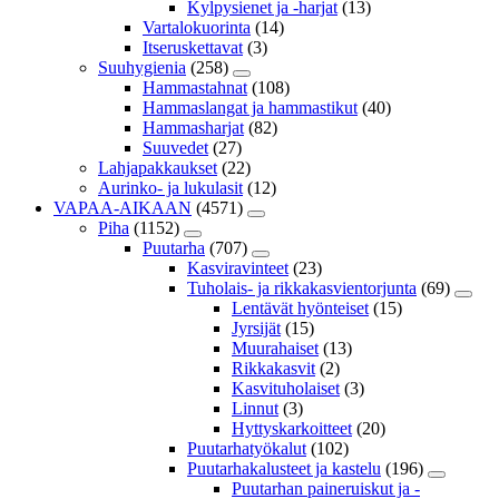
Kylpysienet ja -harjat
(13)
Vartalokuorinta
(14)
Itseruskettavat
(3)
Suuhygienia
(258)
Hammastahnat
(108)
Hammaslangat ja hammastikut
(40)
Hammasharjat
(82)
Suuvedet
(27)
Lahjapakkaukset
(22)
Aurinko- ja lukulasit
(12)
VAPAA-AIKAAN
(4571)
Piha
(1152)
Puutarha
(707)
Kasviravinteet
(23)
Tuholais- ja rikkakasvientorjunta
(69)
Lentävät hyönteiset
(15)
Jyrsijät
(15)
Muurahaiset
(13)
Rikkakasvit
(2)
Kasvituholaiset
(3)
Linnut
(3)
Hyttyskarkoitteet
(20)
Puutarhatyökalut
(102)
Puutarhakalusteet ja kastelu
(196)
Puutarhan paineruiskut ja -