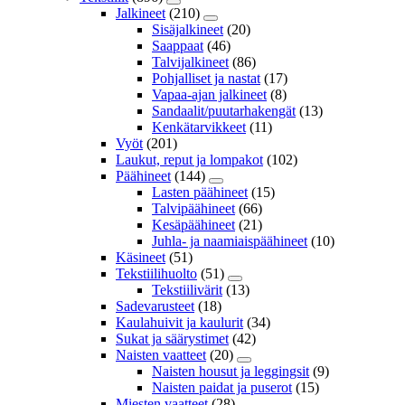
Jalkineet
(210)
Sisäjalkineet
(20)
Saappaat
(46)
Talvijalkineet
(86)
Pohjalliset ja nastat
(17)
Vapaa-ajan jalkineet
(8)
Sandaalit/puutarhakengät
(13)
Kenkätarvikkeet
(11)
Vyöt
(201)
Laukut, reput ja lompakot
(102)
Päähineet
(144)
Lasten päähineet
(15)
Talvipäähineet
(66)
Kesäpäähineet
(21)
Juhla- ja naamiaispäähineet
(10)
Käsineet
(51)
Tekstiilihuolto
(51)
Tekstiilivärit
(13)
Sadevarusteet
(18)
Kaulahuivit ja kaulurit
(34)
Sukat ja säärystimet
(42)
Naisten vaatteet
(20)
Naisten housut ja leggingsit
(9)
Naisten paidat ja puserot
(15)
Miesten vaatteet
(28)