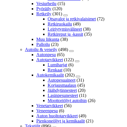
Vesiurheilu
(15)
Pyöräily
(120)
Retkeily
(301)
Otsavalot ja retkivalaisimet
(72)
Retkiruokailu
(49)
Leiriytymisvälineet
(38)
Retkireput ja -kassit
(35)
Muu liikunta
(38)
Palloilu
(23)
Autoilu & veneily
(498)
Autonpesu
(65)
Autotarvikkeet
(122)
Lumiharjat
(6)
Renkaat
(10)
Autokemikaalit
(202)
Autopesuaineet
(31)
Korjausmaalaus
(45)
Jäähdytinnesteet
(20)
Lasinpesunesteet
(11)
Moottoriöljyt autoihin
(26)
Venetarvikkeet
(56)
Veneenpesu
(6)
Auton huoltotarvikkeet
(49)
Pienkoneöljyt ja kemikaalit
(21)
Tekstiilit
(896)