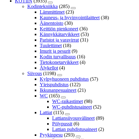
KOTIIN
(3935)
Kodintekniikka
(285)
Lämmittimet
(23)
Kauneus- ja hyvinvointilaitteet
(38)
Äänentoisto
(30)
Keittiön pienkoneet
(36)
Kännykkätarvikkeet
(53)
Paristot ja varavirrat
(31)
Tuulettimet
(18)
Imurit ja pesurit
(9)
Kodin turvallisuus
(16)
Tietokonetarvikkeet
(4)
Älykellot
(4)
Siivous
(1198)
Kylpyhuoneen puhdistus
(57)
Yleispuhdistus
(122)
Ikkunanpesuaineet
(21)
WC
(165)
WC-raikastimet
(98)
WC-puhdistusaineet
(52)
Lattiat
(115)
Lattiansiivousvälineet
(89)
Pölypussit
(6)
Lattian puhdistusaineet
(2)
Pyykinpesu
(293)