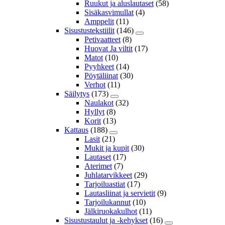
Ruukut ja aluslautaset
(58)
Sisäkasvimullat
(4)
Amppelit
(11)
Sisustustekstiilit
(146)
Petivaatteet
(8)
Huovat Ja viltit
(17)
Matot
(10)
Pyyhkeet
(14)
Pöytäliinat
(30)
Verhot
(11)
Säilytys
(173)
Naulakot
(32)
Hyllyt
(8)
Korit
(13)
Kattaus
(188)
Lasit
(21)
Mukit ja kupit
(30)
Lautaset
(17)
Aterimet
(7)
Juhlatarvikkeet
(29)
Tarjoiluastiat
(17)
Lautasliinat ja servietit
(9)
Tarjoilukannut
(10)
Jälkiruokakulhot
(11)
Sisustustaulut ja -kehykset
(16)