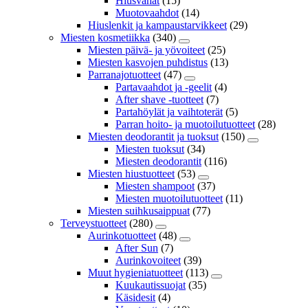
Hiusvahat
(15)
Muotovaahdot
(14)
Hiuslenkit ja kampaustarvikkeet
(29)
Miesten kosmetiikka
(340)
Miesten päivä- ja yövoiteet
(25)
Miesten kasvojen puhdistus
(13)
Parranajotuotteet
(47)
Partavaahdot ja -geelit
(4)
After shave -tuotteet
(7)
Partahöylät ja vaihtoterät
(5)
Parran hoito- ja muotoilutuotteet
(28)
Miesten deodorantit ja tuoksut
(150)
Miesten tuoksut
(34)
Miesten deodorantit
(116)
Miesten hiustuotteet
(53)
Miesten shampoot
(37)
Miesten muotoilutuotteet
(11)
Miesten suihkusaippuat
(77)
Terveystuotteet
(280)
Aurinkotuotteet
(48)
After Sun
(7)
Aurinkovoiteet
(39)
Muut hygieniatuotteet
(113)
Kuukautissuojat
(35)
Käsidesit
(4)