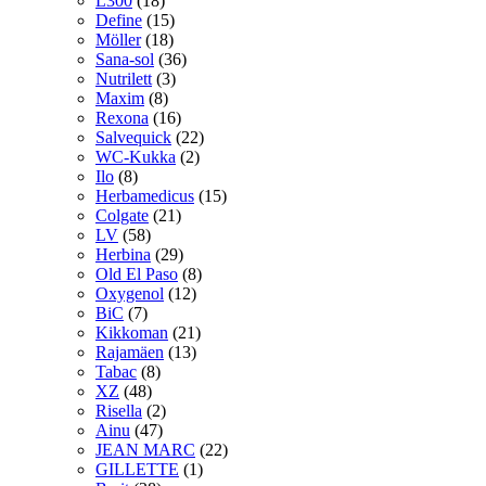
L300
(18)
Define
(15)
Möller
(18)
Sana-sol
(36)
Nutrilett
(3)
Maxim
(8)
Rexona
(16)
Salvequick
(22)
WC-Kukka
(2)
Ilo
(8)
Herbamedicus
(15)
Colgate
(21)
LV
(58)
Herbina
(29)
Old El Paso
(8)
Oxygenol
(12)
BiC
(7)
Kikkoman
(21)
Rajamäen
(13)
Tabac
(8)
XZ
(48)
Risella
(2)
Ainu
(47)
JEAN MARC
(22)
GILLETTE
(1)