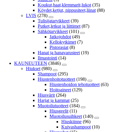
Koukut,haat,klemmarit,lukot
(35)
Köydet,ketjut, nippusiteet,liinat
(88)
LVIS
(278)
Tulisijatarvikkeet
(39)
Putket,letkut ja liittimet
(87)
Sähkötarvikkeet
(101)
Jatkojohdot
(49)
Kellokytkimet
(7)
Pistorasiat
(8)
Hanat ja hanavarusteet
(19)
Ilmastointi
(14)
KAUNEUTEEN
(3846)
Hiukset
(980)
Shampoot
(295)
Hiustenhoitotuotteet
(198)
Hiustenhoidon tehotuotteet
(63)
Hoitoaineet
(129)
Hiusvärit
(264)
Harjat ja kammat
(25)
Muotoilutuotteet
(184)
Hiusgeelit
(11)
Muotoilusuihkeet
(140)
Hiuskiinne
(96)
Kuivashampoot
(10)