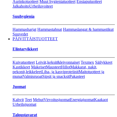
Aurinkotuotteet
Muut hygieniatuotteet
Ensiaputuotteet
Jalkahoito
Urheiluvoiteet
Suuhygienia
Hammasharjat
Hammastahnat
Hammaslangat & hammastikut
Suuvedet
PÄIVITTÄISTUOTTEET
Elintarvikkeet
Kuivatuotteet
Leivät,keksit&leivonnaiset
Texmex
Säilykkeet
Kastikkeet
Makeiset
Mausteet
Hillot
Makkarat, nakit,
pekonit,leikkeleet
Liha- ja kasviproteiinit
Maitotuotteet ja
munat
Valmisruoat
Sipsit ja snacksit
Pakasteet
Juomat
Kahvit
Teet
Mehut
Virvoitusjuomat
Energiajuomat
Kaakaot
Urheilujuomat
Taloustavarat