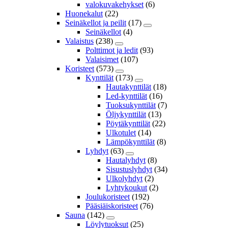
valokuvakehykset
(6)
Huonekalut
(22)
Seinäkellot ja peilit
(17)
Seinäkellot
(4)
Valaistus
(238)
Polttimot ja ledit
(93)
Valaisimet
(107)
Koristeet
(573)
Kynttilät
(173)
Hautakynttilät
(18)
Led-kynttilät
(16)
Tuoksukynttilät
(7)
Öljykynttilät
(13)
Pöytäkynttilät
(22)
Ulkotulet
(14)
Lämpökynttilät
(8)
Lyhdyt
(63)
Hautalyhdyt
(8)
Sisustuslyhdyt
(34)
Ulkolyhdyt
(2)
Lyhtykoukut
(2)
Joulukoristeet
(192)
Pääsiäiskoristeet
(76)
Sauna
(142)
Löylytuoksut
(25)