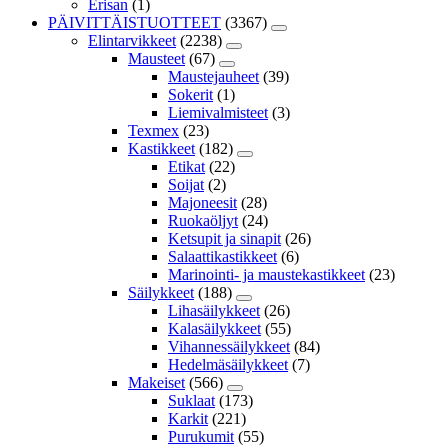
Erisan
(1)
PÄIVITTÄISTUOTTEET
(3367)
Elintarvikkeet
(2238)
Mausteet
(67)
Maustejauheet
(39)
Sokerit
(1)
Liemivalmisteet
(3)
Texmex
(23)
Kastikkeet
(182)
Etikat
(22)
Soijat
(2)
Majoneesit
(28)
Ruokaöljyt
(24)
Ketsupit ja sinapit
(26)
Salaattikastikkeet
(6)
Marinointi- ja maustekastikkeet
(23)
Säilykkeet
(188)
Lihasäilykkeet
(26)
Kalasäilykkeet
(55)
Vihannessäilykkeet
(84)
Hedelmäsäilykkeet
(7)
Makeiset
(566)
Suklaat
(173)
Karkit
(221)
Purukumit
(55)