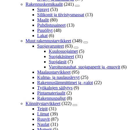
Rakennuskemikaalit
(241)
Sprayt
(53)
Silikonit ja tiivistysmassat
(13)
Maalit
(80)
Puhdistusaineet
(13)
Puuöljyt
(48)
Lakat
(6)
Muut rakennustarvikkeet
(348)
Suojavarusteet
(63)
Kuulosuojaimet
(5)
Suojakäsineet
(31)
Suojalasit
(7)
Varoitusnauhat, suojapaperit ja -muovit
(6)
Maalaustarvikkeet
(95)
Kulma- ja naulauslevyt
(25)
Rakennuslämmittimet ja -valot
(22)
Työkalujen säilytys
(9)
Pintamateriaalit
(2)
Rakennuspaljut
(8)
Kiinnitystarvikkeet
(322)
Teipit
(31)
Liimat
(39)
Ruuvit
(87)
Naulat
(31)
Mutterit
(5)