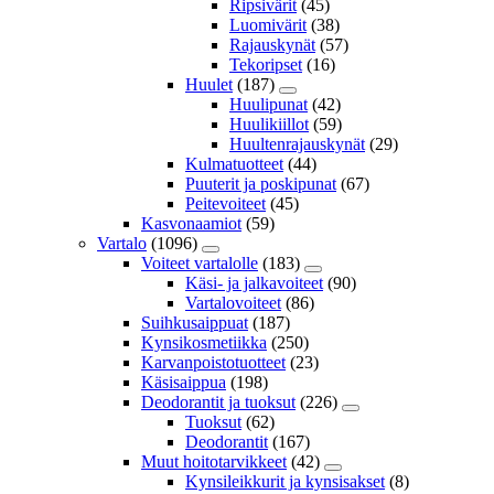
Ripsivärit
(45)
Luomivärit
(38)
Rajauskynät
(57)
Tekoripset
(16)
Huulet
(187)
Huulipunat
(42)
Huulikiillot
(59)
Huultenrajauskynät
(29)
Kulmatuotteet
(44)
Puuterit ja poskipunat
(67)
Peitevoiteet
(45)
Kasvonaamiot
(59)
Vartalo
(1096)
Voiteet vartalolle
(183)
Käsi- ja jalkavoiteet
(90)
Vartalovoiteet
(86)
Suihkusaippuat
(187)
Kynsikosmetiikka
(250)
Karvanpoistotuotteet
(23)
Käsisaippua
(198)
Deodorantit ja tuoksut
(226)
Tuoksut
(62)
Deodorantit
(167)
Muut hoitotarvikkeet
(42)
Kynsileikkurit ja kynsisakset
(8)