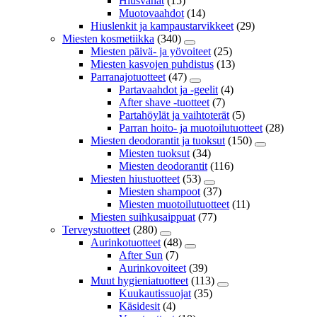
Hiusvahat
(15)
Muotovaahdot
(14)
Hiuslenkit ja kampaustarvikkeet
(29)
Miesten kosmetiikka
(340)
Miesten päivä- ja yövoiteet
(25)
Miesten kasvojen puhdistus
(13)
Parranajotuotteet
(47)
Partavaahdot ja -geelit
(4)
After shave -tuotteet
(7)
Partahöylät ja vaihtoterät
(5)
Parran hoito- ja muotoilutuotteet
(28)
Miesten deodorantit ja tuoksut
(150)
Miesten tuoksut
(34)
Miesten deodorantit
(116)
Miesten hiustuotteet
(53)
Miesten shampoot
(37)
Miesten muotoilutuotteet
(11)
Miesten suihkusaippuat
(77)
Terveystuotteet
(280)
Aurinkotuotteet
(48)
After Sun
(7)
Aurinkovoiteet
(39)
Muut hygieniatuotteet
(113)
Kuukautissuojat
(35)
Käsidesit
(4)