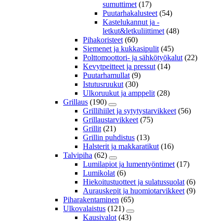
sumuttimet
(17)
Puutarhakalusteet
(54)
Kastelukannut ja -
letkut&letkuliittimet
(48)
Pihakoristeet
(60)
Siemenet ja kukkasipulit
(45)
Polttomoottori- ja sähkötyökalut
(22)
Kevytpeitteet ja pressut
(14)
Puutarhamullat
(9)
Istutusruukut
(30)
Ulkoruukut ja amppelit
(28)
Grillaus
(190)
Grillihiilet ja sytytystarvikkeet
(56)
Grillaustarvikkeet
(75)
Grillit
(21)
Grillin puhdistus
(13)
Halsterit ja makkaratikut
(16)
Talvipiha
(62)
Lumilapiot ja lumentyöntimet
(17)
Lumikolat
(6)
Hiekoitustuotteet ja sulatussuolat
(6)
Aurauskepit ja huomiotarvikkeet
(9)
Piharakentaminen
(65)
Ulkovalaistus
(121)
Kausivalot
(43)