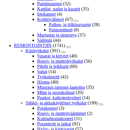
Paistinpannut
(32)
Kattilat, padat ja kasarit
(35)
Irtokannet
(4)
Keittiövälineet
(67)
Pullon- ja tölkinavaajat
(28)
Paistomittarit
(8)
Marjastus ja sienestys
(37)
Säilöntä
(44)
REMONTOINTIIN
(1741)
Käsityökalut
(391)
Vasarat ja kirveet
(40)
Ruuvi- ja mutterityökalut
(56)
Pihdit ja leikkurit
(60)
Sahat
(14)
Työkalusetit
(42)
Hionta
(40)
Muuraus,rappaus,laatoitus
(35)
Mitat ja suorakulmat
(20)
Puukot, katkoteräveitset
(14)
Sähkö- ja akkukäyttöiset työkalut
(199)
Porakoneet
(3)
Ruuvi- ja mutterivääntimet
(2)
Kulmahiomakoneet
(11)
Poranterät ja laikat
(91)
Hylsy- ja kärkisarjat
(57)