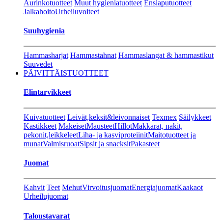
Aurinkotuotteet
Muut hygieniatuotteet
Ensiaputuotteet
Jalkahoito
Urheiluvoiteet
Suuhygienia
Hammasharjat
Hammastahnat
Hammaslangat & hammastikut
Suuvedet
PÄIVITTÄISTUOTTEET
Elintarvikkeet
Kuivatuotteet
Leivät,keksit&leivonnaiset
Texmex
Säilykkeet
Kastikkeet
Makeiset
Mausteet
Hillot
Makkarat, nakit,
pekonit,leikkeleet
Liha- ja kasviproteiinit
Maitotuotteet ja
munat
Valmisruoat
Sipsit ja snacksit
Pakasteet
Juomat
Kahvit
Teet
Mehut
Virvoitusjuomat
Energiajuomat
Kaakaot
Urheilujuomat
Taloustavarat