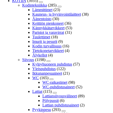
KOTIIN
(3935)
Kodintekniikka
(285)
Lämmittimet
(23)
Kauneus- ja hyvinvointilaitteet
(38)
Äänentoisto
(30)
Keittiön pienkoneet
(36)
Kännykkätarvikkeet
(53)
Paristot ja varavirrat
(31)
Tuulettimet
(18)
Imurit ja pesurit
(9)
Kodin turvallisuus
(16)
Tietokonetarvikkeet
(4)
Älykellot
(4)
Siivous
(1198)
Kylpyhuoneen puhdistus
(57)
Yleispuhdistus
(122)
Ikkunanpesuaineet
(21)
WC
(165)
WC-raikastimet
(98)
WC-puhdistusaineet
(52)
Lattiat
(115)
Lattiansiivousvälineet
(89)
Pölypussit
(6)
Lattian puhdistusaineet
(2)
Pyykinpesu
(293)