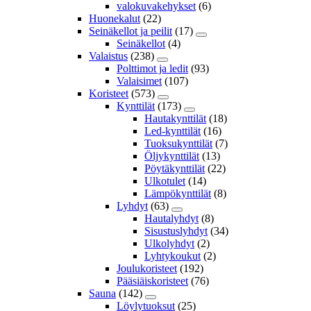
valokuvakehykset
(6)
Huonekalut
(22)
Seinäkellot ja peilit
(17)
Seinäkellot
(4)
Valaistus
(238)
Polttimot ja ledit
(93)
Valaisimet
(107)
Koristeet
(573)
Kynttilät
(173)
Hautakynttilät
(18)
Led-kynttilät
(16)
Tuoksukynttilät
(7)
Öljykynttilät
(13)
Pöytäkynttilät
(22)
Ulkotulet
(14)
Lämpökynttilät
(8)
Lyhdyt
(63)
Hautalyhdyt
(8)
Sisustuslyhdyt
(34)
Ulkolyhdyt
(2)
Lyhtykoukut
(2)
Joulukoristeet
(192)
Pääsiäiskoristeet
(76)
Sauna
(142)
Löylytuoksut
(25)