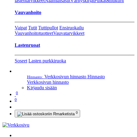
lastentarvikkeet
Naamiaisasut
Värityskirjat
Pulkat&liukurit
Vauvanhoito
Vaipat
Tutit
Tuttipullot
Ensiruokailu
Vauvanhoitotuotteet
Vauvatarvikkeet
Lastenruoat
Soseet
Lasten purkkiruoka
Verkkosivun hinnasto
Hinnasto
Hinnasto:
Verkkosivun hinnasto
Kirjaudu sisään
0
0
0