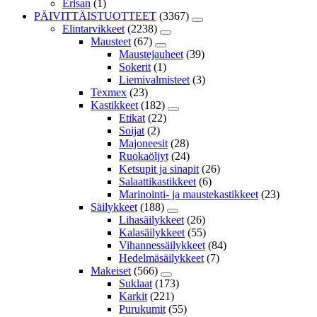
Erisan
(1)
PÄIVITTÄISTUOTTEET
(3367)
Elintarvikkeet
(2238)
Mausteet
(67)
Maustejauheet
(39)
Sokerit
(1)
Liemivalmisteet
(3)
Texmex
(23)
Kastikkeet
(182)
Etikat
(22)
Soijat
(2)
Majoneesit
(28)
Ruokaöljyt
(24)
Ketsupit ja sinapit
(26)
Salaattikastikkeet
(6)
Marinointi- ja maustekastikkeet
(23)
Säilykkeet
(188)
Lihasäilykkeet
(26)
Kalasäilykkeet
(55)
Vihannessäilykkeet
(84)
Hedelmäsäilykkeet
(7)
Makeiset
(566)
Suklaat
(173)
Karkit
(221)
Purukumit
(55)