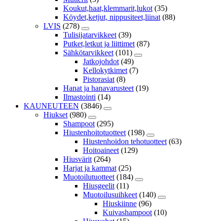
Koukut,haat,klemmarit,lukot
(35)
Köydet,ketjut, nippusiteet,liinat
(88)
LVIS
(278)
Tulisijatarvikkeet
(39)
Putket,letkut ja liittimet
(87)
Sähkötarvikkeet
(101)
Jatkojohdot
(49)
Kellokytkimet
(7)
Pistorasiat
(8)
Hanat ja hanavarusteet
(19)
Ilmastointi
(14)
KAUNEUTEEN
(3846)
Hiukset
(980)
Shampoot
(295)
Hiustenhoitotuotteet
(198)
Hiustenhoidon tehotuotteet
(63)
Hoitoaineet
(129)
Hiusvärit
(264)
Harjat ja kammat
(25)
Muotoilutuotteet
(184)
Hiusgeelit
(11)
Muotoilusuihkeet
(140)
Hiuskiinne
(96)
Kuivashampoot
(10)