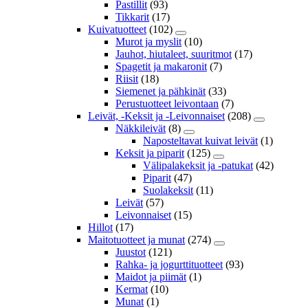
Pastillit
(93)
Tikkarit
(17)
Kuivatuotteet
(102)
Murot ja myslit
(10)
Jauhot, hiutaleet, suuritmot
(17)
Spagetit ja makaronit
(7)
Riisit
(18)
Siemenet ja pähkinät
(33)
Perustuotteet leivontaan
(7)
Leivät, -Keksit ja -Leivonnaiset
(208)
Näkkileivät
(8)
Naposteltavat kuivat leivät
(1)
Keksit ja piparit
(125)
Välipalakeksit ja -patukat
(42)
Piparit
(47)
Suolakeksit
(11)
Leivät
(57)
Leivonnaiset
(15)
Hillot
(17)
Maitotuotteet ja munat
(274)
Juustot
(121)
Rahka- ja jogurttituotteet
(93)
Maidot ja piimät
(1)
Kermat
(10)
Munat
(1)