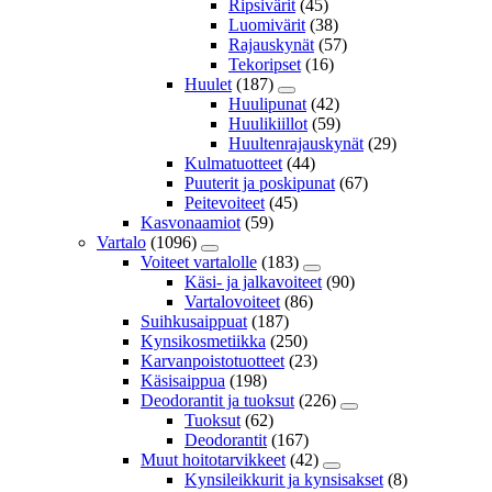
Ripsivärit
(45)
Luomivärit
(38)
Rajauskynät
(57)
Tekoripset
(16)
Huulet
(187)
Huulipunat
(42)
Huulikiillot
(59)
Huultenrajauskynät
(29)
Kulmatuotteet
(44)
Puuterit ja poskipunat
(67)
Peitevoiteet
(45)
Kasvonaamiot
(59)
Vartalo
(1096)
Voiteet vartalolle
(183)
Käsi- ja jalkavoiteet
(90)
Vartalovoiteet
(86)
Suihkusaippuat
(187)
Kynsikosmetiikka
(250)
Karvanpoistotuotteet
(23)
Käsisaippua
(198)
Deodorantit ja tuoksut
(226)
Tuoksut
(62)
Deodorantit
(167)
Muut hoitotarvikkeet
(42)
Kynsileikkurit ja kynsisakset
(8)