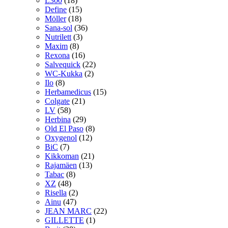
L300
(18)
Define
(15)
Möller
(18)
Sana-sol
(36)
Nutrilett
(3)
Maxim
(8)
Rexona
(16)
Salvequick
(22)
WC-Kukka
(2)
Ilo
(8)
Herbamedicus
(15)
Colgate
(21)
LV
(58)
Herbina
(29)
Old El Paso
(8)
Oxygenol
(12)
BiC
(7)
Kikkoman
(21)
Rajamäen
(13)
Tabac
(8)
XZ
(48)
Risella
(2)
Ainu
(47)
JEAN MARC
(22)
GILLETTE
(1)