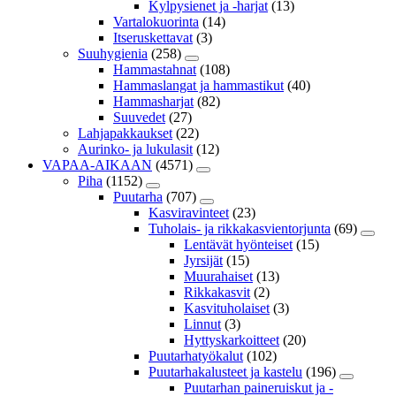
Kylpysienet ja -harjat
(13)
Vartalokuorinta
(14)
Itseruskettavat
(3)
Suuhygienia
(258)
Hammastahnat
(108)
Hammaslangat ja hammastikut
(40)
Hammasharjat
(82)
Suuvedet
(27)
Lahjapakkaukset
(22)
Aurinko- ja lukulasit
(12)
VAPAA-AIKAAN
(4571)
Piha
(1152)
Puutarha
(707)
Kasviravinteet
(23)
Tuholais- ja rikkakasvientorjunta
(69)
Lentävät hyönteiset
(15)
Jyrsijät
(15)
Muurahaiset
(13)
Rikkakasvit
(2)
Kasvituholaiset
(3)
Linnut
(3)
Hyttyskarkoitteet
(20)
Puutarhatyökalut
(102)
Puutarhakalusteet ja kastelu
(196)
Puutarhan paineruiskut ja -