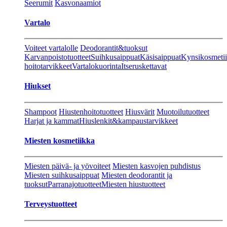
Seerumit
Kasvonaamiot
Vartalo
Voiteet vartalolle
Deodorantit&tuoksut
Karvanpoistotuotteet
Suihkusaippuat
Käsisaippuat
Kynsikosmeti
hoitotarvikkeet
Vartalokuorinta
Itseruskettavat
Hiukset
Shampoot
Hiustenhoitotuotteet
Hiusvärit
Muotoilutuotteet
Harjat ja kammat
Hiuslenkit&kampaustarvikkeet
Miesten kosmetiikka
Miesten päivä- ja yövoiteet
Miesten kasvojen puhdistus
Miesten suihkusaippuat
Miesten deodorantit ja
tuoksut
Parranajotuotteet
Miesten hiustuotteet
Terveystuotteet