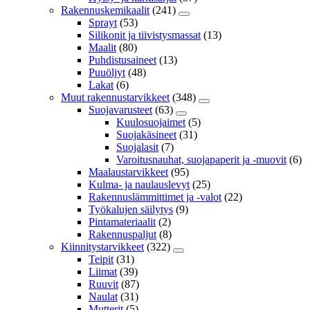
Rakennuskemikaalit
(241)
Sprayt
(53)
Silikonit ja tiivistysmassat
(13)
Maalit
(80)
Puhdistusaineet
(13)
Puuöljyt
(48)
Lakat
(6)
Muut rakennustarvikkeet
(348)
Suojavarusteet
(63)
Kuulosuojaimet
(5)
Suojakäsineet
(31)
Suojalasit
(7)
Varoitusnauhat, suojapaperit ja -muovit
(6)
Maalaustarvikkeet
(95)
Kulma- ja naulauslevyt
(25)
Rakennuslämmittimet ja -valot
(22)
Työkalujen säilytys
(9)
Pintamateriaalit
(2)
Rakennuspaljut
(8)
Kiinnitystarvikkeet
(322)
Teipit
(31)
Liimat
(39)
Ruuvit
(87)
Naulat
(31)
Mutterit
(5)