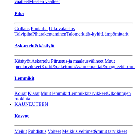
vaatteet
Miesten vaatteet
Piha
Grillaus
Puutarha
Ulkovalaistus
Talvipiha
Piharakentaminen
Talomerkit&-kyltit
Lämpömittarit
Askartelu&käsityöt
Käsityöt
Askartelu
Piirustus-ja maalausvälineet
Muut
pientarvikkeet
Kortit&paketointi
Avaimenpertät&magneetit
Toimi
Lemmikit
Koirat
Kissat
Muut lemmikit
Lemmikkitarvikkeet
Ulkolintujen
ruokinta
KAUNEUTEEN
Kasvot
Meikit
Puhdistus
Voiteet
Meikkisiveltimet&muut tarvikkeet