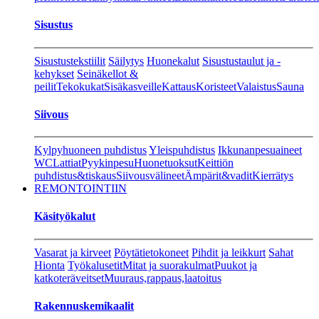
Sisustus
Sisustustekstiilit
Säilytys
Huonekalut
Sisustustaulut ja -
kehykset
Seinäkellot &
peilit
Tekokukat
Sisäkasveille
Kattaus
Koristeet
Valaistus
Sauna
Siivous
Kylpyhuoneen puhdistus
Yleispuhdistus
Ikkunanpesuaineet
WC
Lattiat
Pyykinpesu
Huonetuoksut
Keittiön
puhdistus&tiskaus
Siivousvälineet
Ämpärit&vadit
Kierrätys
REMONTOINTIIN
Käsityökalut
Vasarat ja kirveet
Pöytätietokoneet
Pihdit ja leikkurt
Sahat
Hionta
Työkalusetit
Mitat ja suorakulmat
Puukot ja
katkoteräveitset
Muuraus,rappaus,laatoitus
Rakennuskemikaalit