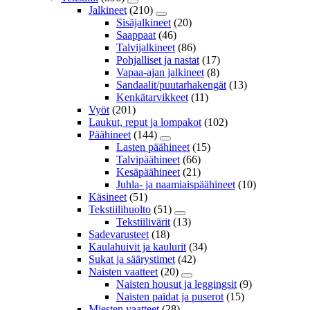
Jalkineet
(210)
Sisäjalkineet
(20)
Saappaat
(46)
Talvijalkineet
(86)
Pohjalliset ja nastat
(17)
Vapaa-ajan jalkineet
(8)
Sandaalit/puutarhakengät
(13)
Kenkätarvikkeet
(11)
Vyöt
(201)
Laukut, reput ja lompakot
(102)
Päähineet
(144)
Lasten päähineet
(15)
Talvipäähineet
(66)
Kesäpäähineet
(21)
Juhla- ja naamiaispäähineet
(10)
Käsineet
(51)
Tekstiilihuolto
(51)
Tekstiilivärit
(13)
Sadevarusteet
(18)
Kaulahuivit ja kaulurit
(34)
Sukat ja säärystimet
(42)
Naisten vaatteet
(20)
Naisten housut ja leggingsit
(9)
Naisten paidat ja puserot
(15)
Miesten vaatteet
(28)