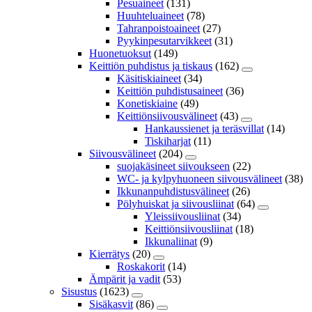
Pesuaineet
(131)
Huuhteluaineet
(78)
Tahranpoistoaineet
(27)
Pyykinpesutarvikkeet
(31)
Huonetuoksut
(149)
Keittiön puhdistus ja tiskaus
(162)
Käsitiskiaineet
(34)
Keittiön puhdistusaineet
(36)
Konetiskiaine
(49)
Keittiönsiivousvälineet
(43)
Hankaussienet ja teräsvillat
(14)
Tiskiharjat
(11)
Siivousvälineet
(204)
suojakäsineet siivoukseen
(22)
WC- ja kylpyhuoneen siivousvälineet
(38)
Ikkunanpuhdistusvälineet
(26)
Pölyhuiskat ja siivousliinat
(64)
Yleissiivousliinat
(34)
Keittiönsiivousliinat
(18)
Ikkunaliinat
(9)
Kierrätys
(20)
Roskakorit
(14)
Ämpärit ja vadit
(53)
Sisustus
(1623)
Sisäkasvit
(86)