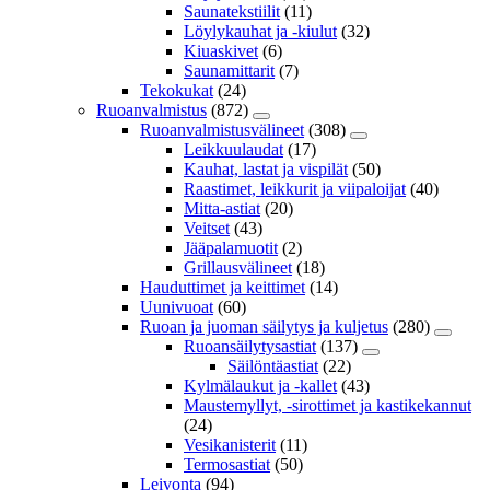
Saunatekstiilit
(11)
Löylykauhat ja -kiulut
(32)
Kiuaskivet
(6)
Saunamittarit
(7)
Tekokukat
(24)
Ruoanvalmistus
(872)
Ruoanvalmistusvälineet
(308)
Leikkuulaudat
(17)
Kauhat, lastat ja vispilät
(50)
Raastimet, leikkurit ja viipaloijat
(40)
Mitta-astiat
(20)
Veitset
(43)
Jääpalamuotit
(2)
Grillausvälineet
(18)
Hauduttimet ja keittimet
(14)
Uunivuoat
(60)
Ruoan ja juoman säilytys ja kuljetus
(280)
Ruoansäilytysastiat
(137)
Säilöntäastiat
(22)
Kylmälaukut ja -kallet
(43)
Maustemyllyt, -sirottimet ja kastikekannut
(24)
Vesikanisterit
(11)
Termosastiat
(50)
Leivonta
(94)