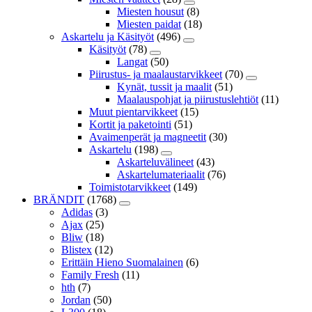
Miesten housut
(8)
Miesten paidat
(18)
Askartelu ja Käsityöt
(496)
Käsityöt
(78)
Langat
(50)
Piirustus- ja maalaustarvikkeet
(70)
Kynät, tussit ja maalit
(51)
Maalauspohjat ja piirustuslehtiöt
(11)
Muut pientarvikkeet
(15)
Kortit ja paketointi
(51)
Avaimenperät ja magneetit
(30)
Askartelu
(198)
Askarteluvälineet
(43)
Askartelumateriaalit
(76)
Toimistotarvikkeet
(149)
BRÄNDIT
(1768)
Adidas
(3)
Ajax
(25)
Bliw
(18)
Blistex
(12)
Erittäin Hieno Suomalainen
(6)
Family Fresh
(11)
hth
(7)
Jordan
(50)