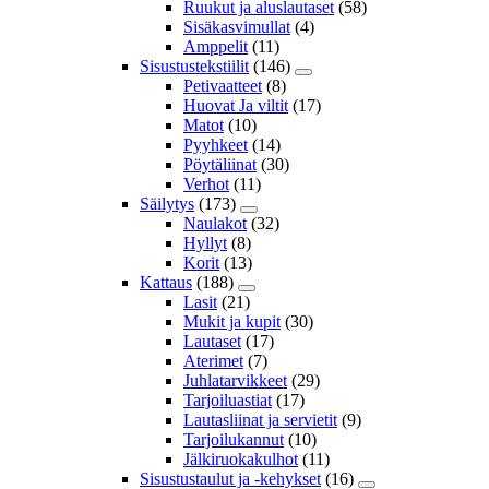
Ruukut ja aluslautaset
(58)
Sisäkasvimullat
(4)
Amppelit
(11)
Sisustustekstiilit
(146)
Petivaatteet
(8)
Huovat Ja viltit
(17)
Matot
(10)
Pyyhkeet
(14)
Pöytäliinat
(30)
Verhot
(11)
Säilytys
(173)
Naulakot
(32)
Hyllyt
(8)
Korit
(13)
Kattaus
(188)
Lasit
(21)
Mukit ja kupit
(30)
Lautaset
(17)
Aterimet
(7)
Juhlatarvikkeet
(29)
Tarjoiluastiat
(17)
Lautasliinat ja servietit
(9)
Tarjoilukannut
(10)
Jälkiruokakulhot
(11)
Sisustustaulut ja -kehykset
(16)