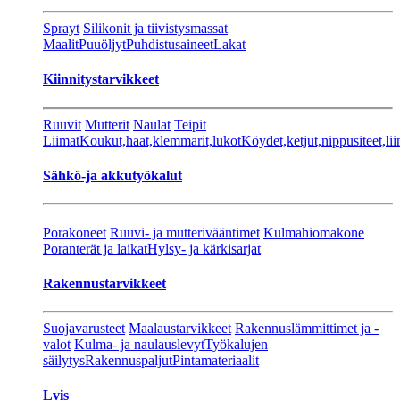
Sprayt
Silikonit ja tiivistysmassat
Maalit
Puuöljyt
Puhdistusaineet
Lakat
Kiinnitystarvikkeet
Ruuvit
Mutterit
Naulat
Teipit
Liimat
Koukut,haat,klemmarit,lukot
Köydet,ketjut,nippusiteet,lii
Sähkö-ja akkutyökalut
Porakoneet
Ruuvi- ja mutterivääntimet
Kulmahiomakone
Poranterät ja laikat
Hylsy- ja kärkisarjat
Rakennustarvikkeet
Suojavarusteet
Maalaustarvikkeet
Rakennuslämmittimet ja -
valot
Kulma- ja naulauslevyt
Työkalujen
säilytys
Rakennuspaljut
Pintamateriaalit
Lvis