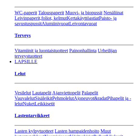
WC-paperit
Talouspaperit
Muovi- ja biopussit
Nenäliinat
Leivinpaperit,foliot, kelmut
Kertakäyttöastiat
Paisto- ja
savustuspussit
Alumiinivuoat
Leivontavuoat
Terveys
Vitamiinit ja luontaistuotteet
Painonhallinta
Urheilijan
terveystuotteet
LAPSILLE
Lelut
Vesilelut
Lautapelit
Ajanviettopelit
Palapelit
Vauvalelut
Sisäleikit
Pehmolelut
Ajoneuvot&radat
Pihapelit ja -
lelut
Nuket
Leikkisetit
Lastentarvikkeet
Lasten kylpytuotteet
Lasten hampaidenhoito
Muut