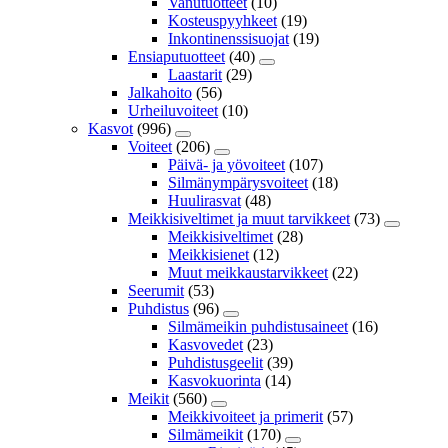
Vanutuotteet
(10)
Kosteuspyyhkeet
(19)
Inkontinenssisuojat
(19)
Ensiaputuotteet
(40)
Laastarit
(29)
Jalkahoito
(56)
Urheiluvoiteet
(10)
Kasvot
(996)
Voiteet
(206)
Päivä- ja yövoiteet
(107)
Silmänympärysvoiteet
(18)
Huulirasvat
(48)
Meikkisiveltimet ja muut tarvikkeet
(73)
Meikkisiveltimet
(28)
Meikkisienet
(12)
Muut meikkaustarvikkeet
(22)
Seerumit
(53)
Puhdistus
(96)
Silmämeikin puhdistusaineet
(16)
Kasvovedet
(23)
Puhdistusgeelit
(39)
Kasvokuorinta
(14)
Meikit
(560)
Meikkivoiteet ja primerit
(57)
Silmämeikit
(170)