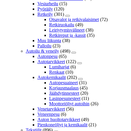
Vesiurheilu
(15)
Pyöräily
(120)
Retkeily
(301)
Otsavalot ja retkivalaisimet
(72)
Retkiruokailu
(49)
Leiriytymisvälineet
(38)
Retkireput ja -kassit
(35)
Muu liikunta
(38)
Palloilu
(23)
Autoilu & veneily
(498)
Autonpesu
(65)
Autotarvikkeet
(122)
Lumiharjat
(6)
Renkaat
(10)
Autokemikaalit
(202)
Autopesuaineet
(31)
Korjausmaalaus
(45)
Jäähdytinnesteet
(20)
Lasinpesunesteet
(11)
Moottoriöljyt autoihin
(26)
Venetarvikkeet
(56)
Veneenpesu
(6)
Auton huoltotarvikkeet
(49)
Pienkoneöljyt ja kemikaalit
(21)
Tekstiilit
(896)