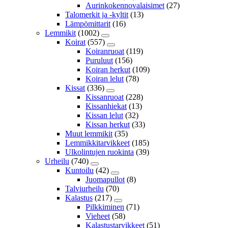
Aurinkokennovalaisimet
(27)
Talomerkit ja -kyltit
(13)
Lämpömittarit
(16)
Lemmikit
(1002)
Koirat
(557)
Koiranruoat
(119)
Puruluut
(156)
Koiran herkut
(109)
Koiran lelut
(78)
Kissat
(336)
Kissanruoat
(228)
Kissanhiekat
(13)
Kissan lelut
(32)
Kissan herkut
(33)
Muut lemmikit
(35)
Lemmikkitarvikkeet
(185)
Ulkolintujen ruokinta
(39)
Urheilu
(740)
Kuntoilu
(42)
Juomapullot
(8)
Talviurheilu
(70)
Kalastus
(217)
Pilkkiminen
(71)
Vieheet
(58)
Kalastustarvikkeet
(51)