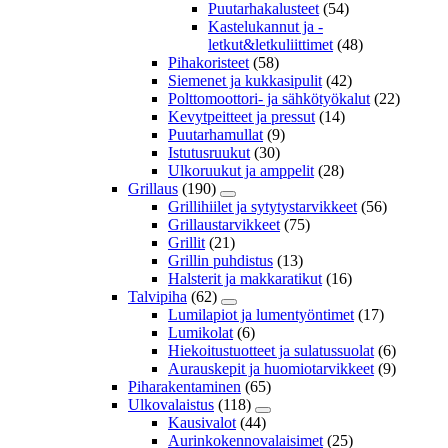
Puutarhakalusteet
(54)
Kastelukannut ja -
letkut&letkuliittimet
(48)
Pihakoristeet
(58)
Siemenet ja kukkasipulit
(42)
Polttomoottori- ja sähkötyökalut
(22)
Kevytpeitteet ja pressut
(14)
Puutarhamullat
(9)
Istutusruukut
(30)
Ulkoruukut ja amppelit
(28)
Grillaus
(190)
Grillihiilet ja sytytystarvikkeet
(56)
Grillaustarvikkeet
(75)
Grillit
(21)
Grillin puhdistus
(13)
Halsterit ja makkaratikut
(16)
Talvipiha
(62)
Lumilapiot ja lumentyöntimet
(17)
Lumikolat
(6)
Hiekoitustuotteet ja sulatussuolat
(6)
Aurauskepit ja huomiotarvikkeet
(9)
Piharakentaminen
(65)
Ulkovalaistus
(118)
Kausivalot
(44)
Aurinkokennovalaisimet
(25)