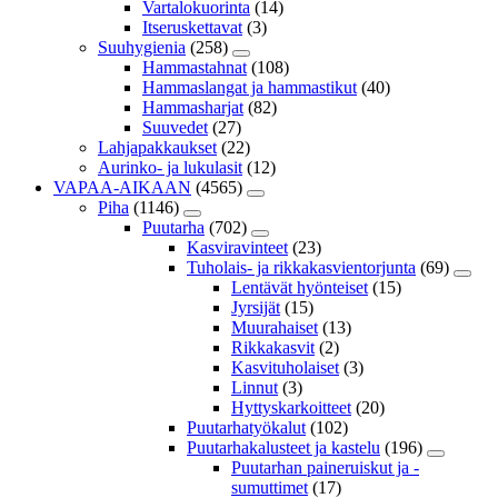
Vartalokuorinta
(14)
Itseruskettavat
(3)
Suuhygienia
(258)
Hammastahnat
(108)
Hammaslangat ja hammastikut
(40)
Hammasharjat
(82)
Suuvedet
(27)
Lahjapakkaukset
(22)
Aurinko- ja lukulasit
(12)
VAPAA-AIKAAN
(4565)
Piha
(1146)
Puutarha
(702)
Kasviravinteet
(23)
Tuholais- ja rikkakasvientorjunta
(69)
Lentävät hyönteiset
(15)
Jyrsijät
(15)
Muurahaiset
(13)
Rikkakasvit
(2)
Kasvituholaiset
(3)
Linnut
(3)
Hyttyskarkoitteet
(20)
Puutarhatyökalut
(102)
Puutarhakalusteet ja kastelu
(196)
Puutarhan paineruiskut ja -
sumuttimet
(17)