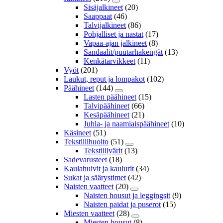
Sisäjalkineet
(20)
Saappaat
(46)
Talvijalkineet
(86)
Pohjalliset ja nastat
(17)
Vapaa-ajan jalkineet
(8)
Sandaalit/puutarhakengät
(13)
Kenkätarvikkeet
(11)
Vyöt
(201)
Laukut, reput ja lompakot
(102)
Päähineet
(144)
Lasten päähineet
(15)
Talvipäähineet
(66)
Kesäpäähineet
(21)
Juhla- ja naamiaispäähineet
(10)
Käsineet
(51)
Tekstiilihuolto
(51)
Tekstiilivärit
(13)
Sadevarusteet
(18)
Kaulahuivit ja kaulurit
(34)
Sukat ja säärystimet
(42)
Naisten vaatteet
(20)
Naisten housut ja leggingsit
(9)
Naisten paidat ja puserot
(15)
Miesten vaatteet
(28)
Miesten housut
(8)