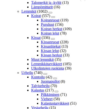
Talomerkit ja -kyltit
(13)
Lämpömittarit
(16)
Lemmikit
(1002)
Koirat
(557)
Koiranruoat
(119)
Puruluut
(156)
Koiran herkut
(109)
Koiran lelut
(78)
Kissat
(336)
Kissanruoat
(228)
Kissanhiekat
(13)
Kissan lelut
(32)
Kissan herkut
(33)
Muut lemmikit
(35)
Lemmikkitarvikkeet
(185)
Ulkolintujen ruokinta
(39)
Urheilu
(740)
Kuntoilu
(42)
Juomapullot
(8)
Talviurheilu
(70)
Kalastus
(217)
Pilkkiminen
(71)
Vieheet
(58)
Kalastustarvikkeet
(51)
Vesiurheilu
(15)