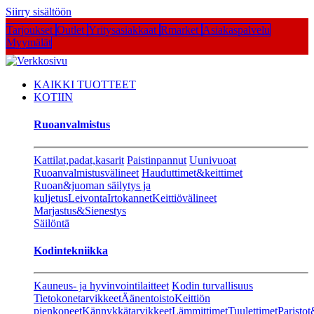
Siirry sisältöön
Tarjoukset
Outlet
Yritysasiakkaat
Rmarket
Asiakaspalvelu
Myymälät
KAIKKI TUOTTEET
KOTIIN
Ruoanvalmistus
Kattilat,padat,kasarit
Paistinpannut
Uunivuoat
Ruoanvalmistusvälineet
Hauduttimet&keittimet
Ruoan&juoman säilytys ja
kuljetus
Leivonta
Irtokannet
Keittiövälineet
Marjastus&Sienestys
Säilöntä
Kodintekniikka
Kauneus- ja hyvinvointilaitteet
Kodin turvallisuus
Tietokonetarvikkeet
Äänentoisto
Keittiön
pienkoneet
Kännykkätarvikkeet
Lämmittimet
Tuulettimet
Paristot