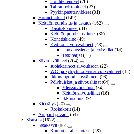
Huuhteluaineet
(78)
Tahranpoistoaineet
(27)
Pyykinpesutarvikkeet
(31)
Huonetuoksut
(149)
Keittiön puhdistus ja tiskaus
(162)
Käsitiskiaineet
(34)
Keittiön puhdistusaineet
(36)
Konetiskiaine
(49)
Keittiönsiivousvälineet
(43)
Hankaussienet ja teräsvillat
(14)
Tiskiharjat
(11)
Siivousvälineet
(204)
suojakäsineet siivoukseen
(22)
WC- ja kylpyhuoneen siivousvälineet
(38)
Ikkunanpuhdistusvälineet
(26)
Pölyhuiskat ja siivousliinat
(64)
Yleissiivousliinat
(34)
Keittiönsiivousliinat
(18)
Ikkunaliinat
(9)
Kierrätys
(20)
Roskakorit
(14)
Ämpärit ja vadit
(53)
Sisustus
(1622)
Sisäkasvit
(86)
Ruukut ja aluslautaset
(58)