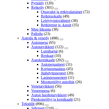
Pyöräily
(120)
Retkeily
(301)
Otsavalot ja retkivalaisimet
(72)
Retkiruokailu
(49)
Leiriytymisvälineet
(38)
Retkireput ja -kassit
(35)
Muu liikunta
(38)
Palloilu
(23)
Autoilu & veneily
(498)
Autonpesu
(65)
Autotarvikkeet
(122)
Lumiharjat
(6)
Renkaat
(10)
Autokemikaalit
(202)
Autopesuaineet
(31)
Korjausmaalaus
(45)
Jäähdytinnesteet
(20)
Lasinpesunesteet
(11)
Moottoriöljyt autoihin
(26)
Venetarvikkeet
(56)
Veneenpesu
(6)
Auton huoltotarvikkeet
(49)
Pienkoneöljyt ja kemikaalit
(21)
Tekstiilit
(896)
Jalkineet
(210)