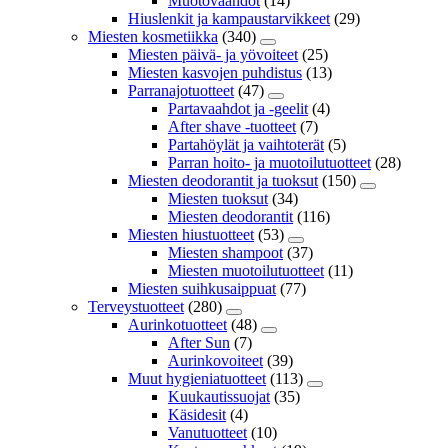
Muotovaahdot
(14)
Hiuslenkit ja kampaustarvikkeet
(29)
Miesten kosmetiikka
(340)
Miesten päivä- ja yövoiteet
(25)
Miesten kasvojen puhdistus
(13)
Parranajotuotteet
(47)
Partavaahdot ja -geelit
(4)
After shave -tuotteet
(7)
Partahöylät ja vaihtoterät
(5)
Parran hoito- ja muotoilutuotteet
(28)
Miesten deodorantit ja tuoksut
(150)
Miesten tuoksut
(34)
Miesten deodorantit
(116)
Miesten hiustuotteet
(53)
Miesten shampoot
(37)
Miesten muotoilutuotteet
(11)
Miesten suihkusaippuat
(77)
Terveystuotteet
(280)
Aurinkotuotteet
(48)
After Sun
(7)
Aurinkovoiteet
(39)
Muut hygieniatuotteet
(113)
Kuukautissuojat
(35)
Käsidesit
(4)
Vanutuotteet
(10)