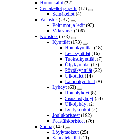
Huonekalut
(22)
Seinäkellot ja peilit
(17)
Seinäkellot
(4)
Valaistus
(237)
Polttimot ja ledit
(93)
Valaisimet
(106)
Koristeet
(573)
Kynttilät
(173)
Hautakynttilät
(18)
Led-kynttilät
(16)
Tuoksukynttilät
(7)
Öljykynttilät
(13)
Pöytäkynttilät
(22)
Ulkotulet
(14)
Lämpökynttilät
(8)
Lyhdyt
(63)
Hautalyhdyt
(8)
Sisustuslyhdyt
(34)
Ulkolyhdyt
(2)
Lyhtykoukut
(2)
Joulukoristeet
(192)
Pääsiäiskoristeet
(76)
Sauna
(142)
Löylytuoksut
(25)
Saunatekstiilit
(11)