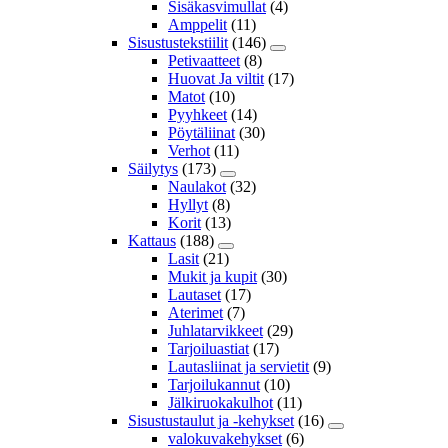
Sisäkasvimullat
(4)
Amppelit
(11)
Sisustustekstiilit
(146)
Petivaatteet
(8)
Huovat Ja viltit
(17)
Matot
(10)
Pyyhkeet
(14)
Pöytäliinat
(30)
Verhot
(11)
Säilytys
(173)
Naulakot
(32)
Hyllyt
(8)
Korit
(13)
Kattaus
(188)
Lasit
(21)
Mukit ja kupit
(30)
Lautaset
(17)
Aterimet
(7)
Juhlatarvikkeet
(29)
Tarjoiluastiat
(17)
Lautasliinat ja servietit
(9)
Tarjoilukannut
(10)
Jälkiruokakulhot
(11)
Sisustustaulut ja -kehykset
(16)
valokuvakehykset
(6)