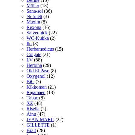
Define
(15)
Möller
(18)
Sana-sol
(36)
Nutrilett
(3)
Maxim
(8)
Rexona
(16)
Salvequick
(22)
WC-Kukka
(2)
Ilo
(8)
Herbamedicus
(15)
Colgate
(21)
LV
(58)
Herbina
(29)
Old El Paso
(8)
Oxygenol
(12)
BiC
(7)
Kikkoman
(21)
Rajamäen
(13)
Tabac
(8)
XZ
(48)
Risella
(2)
Ainu
(47)
JEAN MARC
(22)
GILLETTE
(1)
Brait
(28)