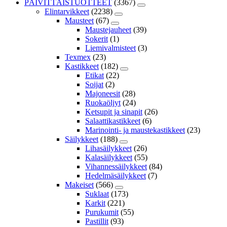
PÄIVITTÄISTUOTTEET
(3367)
Elintarvikkeet
(2238)
Mausteet
(67)
Maustejauheet
(39)
Sokerit
(1)
Liemivalmisteet
(3)
Texmex
(23)
Kastikkeet
(182)
Etikat
(22)
Soijat
(2)
Majoneesit
(28)
Ruokaöljyt
(24)
Ketsupit ja sinapit
(26)
Salaattikastikkeet
(6)
Marinointi- ja maustekastikkeet
(23)
Säilykkeet
(188)
Lihasäilykkeet
(26)
Kalasäilykkeet
(55)
Vihannessäilykkeet
(84)
Hedelmäsäilykkeet
(7)
Makeiset
(566)
Suklaat
(173)
Karkit
(221)
Purukumit
(55)
Pastillit
(93)