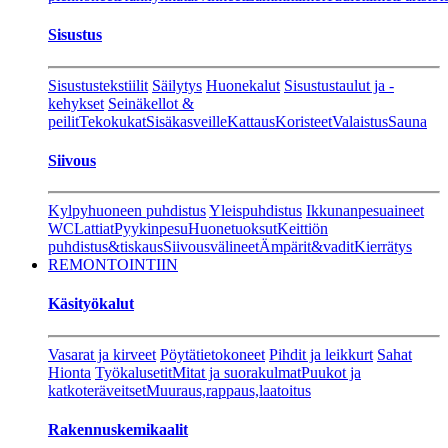
Sisustus
Sisustustekstiilit
Säilytys
Huonekalut
Sisustustaulut ja -
kehykset
Seinäkellot &
peilit
Tekokukat
Sisäkasveille
Kattaus
Koristeet
Valaistus
Sauna
Siivous
Kylpyhuoneen puhdistus
Yleispuhdistus
Ikkunanpesuaineet
WC
Lattiat
Pyykinpesu
Huonetuoksut
Keittiön
puhdistus&tiskaus
Siivousvälineet
Ämpärit&vadit
Kierrätys
REMONTOINTIIN
Käsityökalut
Vasarat ja kirveet
Pöytätietokoneet
Pihdit ja leikkurt
Sahat
Hionta
Työkalusetit
Mitat ja suorakulmat
Puukot ja
katkoteräveitset
Muuraus,rappaus,laatoitus
Rakennuskemikaalit