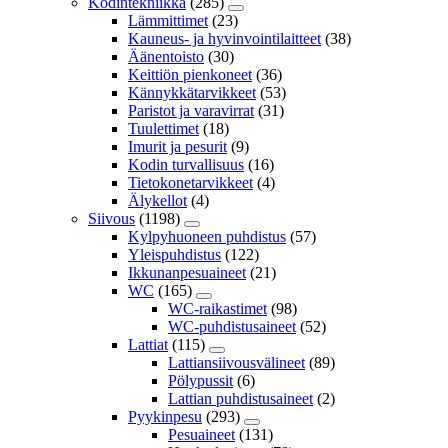
Kodintekniikka
(285)
Lämmittimet
(23)
Kauneus- ja hyvinvointilaitteet
(38)
Äänentoisto
(30)
Keittiön pienkoneet
(36)
Kännykkätarvikkeet
(53)
Paristot ja varavirrat
(31)
Tuulettimet
(18)
Imurit ja pesurit
(9)
Kodin turvallisuus
(16)
Tietokonetarvikkeet
(4)
Älykellot
(4)
Siivous
(1198)
Kylpyhuoneen puhdistus
(57)
Yleispuhdistus
(122)
Ikkunanpesuaineet
(21)
WC
(165)
WC-raikastimet
(98)
WC-puhdistusaineet
(52)
Lattiat
(115)
Lattiansiivousvälineet
(89)
Pölypussit
(6)
Lattian puhdistusaineet
(2)
Pyykinpesu
(293)
Pesuaineet
(131)