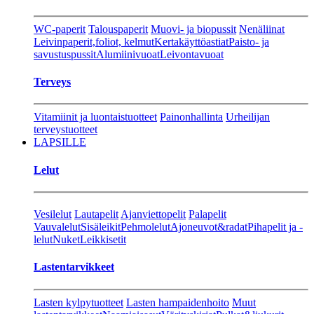
WC-paperit
Talouspaperit
Muovi- ja biopussit
Nenäliinat
Leivinpaperit,foliot, kelmut
Kertakäyttöastiat
Paisto- ja
savustuspussit
Alumiinivuoat
Leivontavuoat
Terveys
Vitamiinit ja luontaistuotteet
Painonhallinta
Urheilijan
terveystuotteet
LAPSILLE
Lelut
Vesilelut
Lautapelit
Ajanviettopelit
Palapelit
Vauvalelut
Sisäleikit
Pehmolelut
Ajoneuvot&radat
Pihapelit ja -
lelut
Nuket
Leikkisetit
Lastentarvikkeet
Lasten kylpytuotteet
Lasten hampaidenhoito
Muut