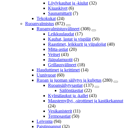
Löylykauhat ja -kiulut
(32)
Kiuaskivet
(6)
Saunamittarit
(7)
Tekokukat
(24)
Ruoanvalmistus
(872)
Ruoanvalmistusvälineet
(308)
Leikkuulaudat
(17)
Kauhat, lastat ja vispilät
(50)
Raastimet, leikkurit ja viipaloijat
(40)
Mitta-astiat
(20)
Veitset
(43)
Jääpalamuotit
(2)
Grillausvälineet
(18)
Hauduttimet ja keittimet
(14)
Uunivuoat
(60)
Ruoan ja juoman säilytys ja kuljetus
(280)
Ruoansäilytysastiat
(137)
Säilöntäastiat
(22)
Kylmälaukut ja -kallet
(43)
Maustemyllyt, -sirottimet ja kastikekannut
(24)
Vesikanisterit
(11)
Termosastiat
(50)
Leivonta
(94)
Paistinpannut
(32)