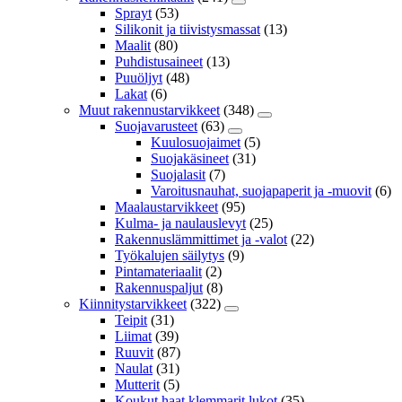
Sprayt
(53)
Silikonit ja tiivistysmassat
(13)
Maalit
(80)
Puhdistusaineet
(13)
Puuöljyt
(48)
Lakat
(6)
Muut rakennustarvikkeet
(348)
Suojavarusteet
(63)
Kuulosuojaimet
(5)
Suojakäsineet
(31)
Suojalasit
(7)
Varoitusnauhat, suojapaperit ja -muovit
(6)
Maalaustarvikkeet
(95)
Kulma- ja naulauslevyt
(25)
Rakennuslämmittimet ja -valot
(22)
Työkalujen säilytys
(9)
Pintamateriaalit
(2)
Rakennuspaljut
(8)
Kiinnitystarvikkeet
(322)
Teipit
(31)
Liimat
(39)
Ruuvit
(87)
Naulat
(31)
Mutterit
(5)
Koukut,haat,klemmarit,lukot
(35)