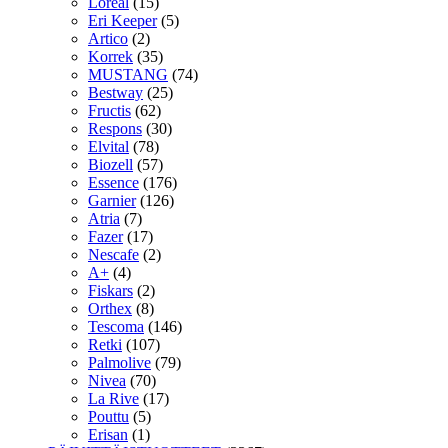
Loreal
(15)
Eri Keeper
(5)
Artico
(2)
Korrek
(35)
MUSTANG
(74)
Bestway
(25)
Fructis
(62)
Respons
(30)
Elvital
(78)
Biozell
(57)
Essence
(176)
Garnier
(126)
Atria
(7)
Fazer
(17)
Nescafe
(2)
A+
(4)
Fiskars
(2)
Orthex
(8)
Tescoma
(146)
Retki
(107)
Palmolive
(79)
Nivea
(70)
La Rive
(17)
Pouttu
(5)
Erisan
(1)