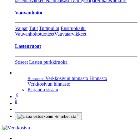
lastentarvikkeet
Naamiaisasut
Värityskirjat
Pulkat&liukurit
Vauvanhoito
Vaipat
Tutit
Tuttipullot
Ensiruokailu
Vauvanhoitotuotteet
Vauvatarvikkeet
Lastenruoat
Soseet
Lasten purkkiruoka
Verkkosivun hinnasto
Hinnasto
Hinnasto:
Verkkosivun hinnasto
Kirjaudu sisään
0
0
0