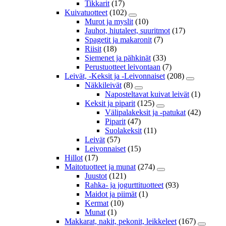
Tikkarit
(17)
Kuivatuotteet
(102)
Murot ja myslit
(10)
Jauhot, hiutaleet, suuritmot
(17)
Spagetit ja makaronit
(7)
Riisit
(18)
Siemenet ja pähkinät
(33)
Perustuotteet leivontaan
(7)
Leivät, -Keksit ja -Leivonnaiset
(208)
Näkkileivät
(8)
Naposteltavat kuivat leivät
(1)
Keksit ja piparit
(125)
Välipalakeksit ja -patukat
(42)
Piparit
(47)
Suolakeksit
(11)
Leivät
(57)
Leivonnaiset
(15)
Hillot
(17)
Maitotuotteet ja munat
(274)
Juustot
(121)
Rahka- ja jogurttituotteet
(93)
Maidot ja piimät
(1)
Kermat
(10)
Munat
(1)
Makkarat, nakit, pekonit, leikkeleet
(167)