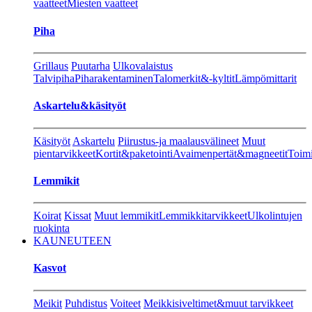
vaatteet
Miesten vaatteet
Piha
Grillaus
Puutarha
Ulkovalaistus
Talvipiha
Piharakentaminen
Talomerkit&-kyltit
Lämpömittarit
Askartelu&käsityöt
Käsityöt
Askartelu
Piirustus-ja maalausvälineet
Muut
pientarvikkeet
Kortit&paketointi
Avaimenpertät&magneetit
Toimi
Lemmikit
Koirat
Kissat
Muut lemmikit
Lemmikkitarvikkeet
Ulkolintujen
ruokinta
KAUNEUTEEN
Kasvot
Meikit
Puhdistus
Voiteet
Meikkisiveltimet&muut tarvikkeet