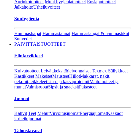
Aurinkotuotteet
Muut hygieniatuotteet
Ensiaputuotteet
Jalkahoito
Urheiluvoiteet
Suuhygienia
Hammasharjat
Hammastahnat
Hammaslangat & hammastikut
Suuvedet
PÄIVITTÄISTUOTTEET
Elintarvikkeet
Kuivatuotteet
Leivät,keksit&leivonnaiset
Texmex
Säilykkeet
Kastikkeet
Makeiset
Mausteet
Hillot
Makkarat, nakit,
pekonit,leikkeleet
Liha- ja kasviproteiinit
Maitotuotteet ja
munat
Valmisruoat
Sipsit ja snacksit
Pakasteet
Juomat
Kahvit
Teet
Mehut
Virvoitusjuomat
Energiajuomat
Kaakaot
Urheilujuomat
Taloustavarat