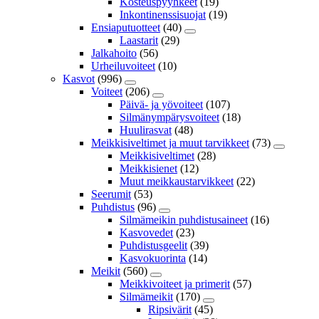
Kosteuspyyhkeet
(19)
Inkontinenssisuojat
(19)
Ensiaputuotteet
(40)
Laastarit
(29)
Jalkahoito
(56)
Urheiluvoiteet
(10)
Kasvot
(996)
Voiteet
(206)
Päivä- ja yövoiteet
(107)
Silmänympärysvoiteet
(18)
Huulirasvat
(48)
Meikkisiveltimet ja muut tarvikkeet
(73)
Meikkisiveltimet
(28)
Meikkisienet
(12)
Muut meikkaustarvikkeet
(22)
Seerumit
(53)
Puhdistus
(96)
Silmämeikin puhdistusaineet
(16)
Kasvovedet
(23)
Puhdistusgeelit
(39)
Kasvokuorinta
(14)
Meikit
(560)
Meikkivoiteet ja primerit
(57)
Silmämeikit
(170)
Ripsivärit
(45)