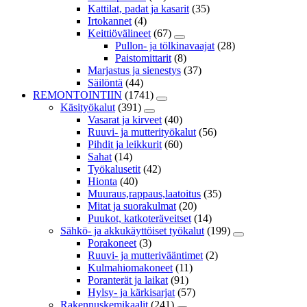
Kattilat, padat ja kasarit
(35)
Irtokannet
(4)
Keittiövälineet
(67)
Pullon- ja tölkinavaajat
(28)
Paistomittarit
(8)
Marjastus ja sienestys
(37)
Säilöntä
(44)
REMONTOINTIIN
(1741)
Käsityökalut
(391)
Vasarat ja kirveet
(40)
Ruuvi- ja mutterityökalut
(56)
Pihdit ja leikkurit
(60)
Sahat
(14)
Työkalusetit
(42)
Hionta
(40)
Muuraus,rappaus,laatoitus
(35)
Mitat ja suorakulmat
(20)
Puukot, katkoteräveitset
(14)
Sähkö- ja akkukäyttöiset työkalut
(199)
Porakoneet
(3)
Ruuvi- ja mutterivääntimet
(2)
Kulmahiomakoneet
(11)
Poranterät ja laikat
(91)
Hylsy- ja kärkisarjat
(57)
Rakennuskemikaalit
(241)