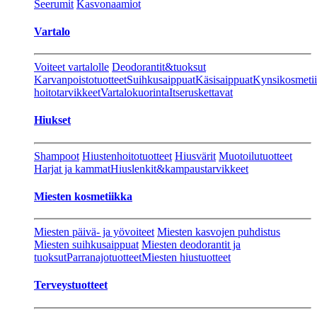
Seerumit
Kasvonaamiot
Vartalo
Voiteet vartalolle
Deodorantit&tuoksut
Karvanpoistotuotteet
Suihkusaippuat
Käsisaippuat
Kynsikosmeti
hoitotarvikkeet
Vartalokuorinta
Itseruskettavat
Hiukset
Shampoot
Hiustenhoitotuotteet
Hiusvärit
Muotoilutuotteet
Harjat ja kammat
Hiuslenkit&kampaustarvikkeet
Miesten kosmetiikka
Miesten päivä- ja yövoiteet
Miesten kasvojen puhdistus
Miesten suihkusaippuat
Miesten deodorantit ja
tuoksut
Parranajotuotteet
Miesten hiustuotteet
Terveystuotteet