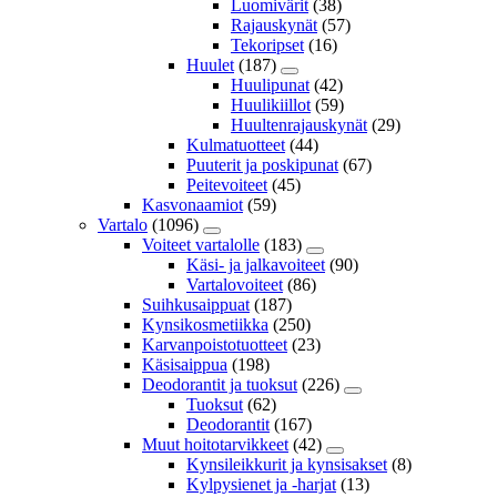
Luomivärit
(38)
Rajauskynät
(57)
Tekoripset
(16)
Huulet
(187)
Huulipunat
(42)
Huulikiillot
(59)
Huultenrajauskynät
(29)
Kulmatuotteet
(44)
Puuterit ja poskipunat
(67)
Peitevoiteet
(45)
Kasvonaamiot
(59)
Vartalo
(1096)
Voiteet vartalolle
(183)
Käsi- ja jalkavoiteet
(90)
Vartalovoiteet
(86)
Suihkusaippuat
(187)
Kynsikosmetiikka
(250)
Karvanpoistotuotteet
(23)
Käsisaippua
(198)
Deodorantit ja tuoksut
(226)
Tuoksut
(62)
Deodorantit
(167)
Muut hoitotarvikkeet
(42)
Kynsileikkurit ja kynsisakset
(8)
Kylpysienet ja -harjat
(13)