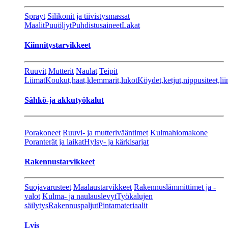
Sprayt
Silikonit ja tiivistysmassat
Maalit
Puuöljyt
Puhdistusaineet
Lakat
Kiinnitystarvikkeet
Ruuvit
Mutterit
Naulat
Teipit
Liimat
Koukut,haat,klemmarit,lukot
Köydet,ketjut,nippusiteet,lii
Sähkö-ja akkutyökalut
Porakoneet
Ruuvi- ja mutterivääntimet
Kulmahiomakone
Poranterät ja laikat
Hylsy- ja kärkisarjat
Rakennustarvikkeet
Suojavarusteet
Maalaustarvikkeet
Rakennuslämmittimet ja -
valot
Kulma- ja naulauslevyt
Työkalujen
säilytys
Rakennuspaljut
Pintamateriaalit
Lvis