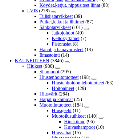
Köydet,ketjut, nippusiteet,liinat
(88)
LVIS
(278)
Tulisijatarvikkeet
(39)
Putket,letkut ja liittimet
(87)
Sähkötarvikkeet
(101)
Jatkojohdot
(49)
Kellokytkimet
(7)
Pistorasiat
(8)
Hanat ja hanavarusteet
(19)
Ilmastointi
(14)
KAUNEUTEEN
(3846)
Hiukset
(980)
Shampoot
(295)
Hiustenhoitotuotteet
(198)
Hiustenhoidon tehotuotteet
(63)
Hoitoaineet
(129)
Hiusvärit
(264)
Harjat ja kammat
(25)
Muotoilutuotteet
(184)
Hiusgeelit
(11)
Muotoilusuihkeet
(140)
Hiuskiinne
(96)
Kuivashampoot
(10)
Hiusvahat
(15)