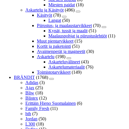
Miesten paidat
(18)
Askartelu ja Käsityöt
(496)
Käsityöt
(78)
Langat
(50)
Piirustus- ja maalaustarvikkeet
(70)
Kynät, tussit ja maalit
(51)
Maalauspohjat ja piirustuslehtiöt
(11)
Muut pientarvikkeet
(15)
Kortit ja paketointi
(51)
Avaimenperät ja magneetit
(30)
Askartelu
(198)
Askarteluvälineet
(43)
Askartelumateriaalit
(76)
Toimistotarvikkeet
(149)
BRÄNDIT
(1768)
Adidas
(3)
Ajax
(25)
Bliw
(18)
Blistex
(12)
Erittäin Hieno Suomalainen
(6)
Family Fresh
(11)
hth
(7)
Jordan
(50)
L300
(18)