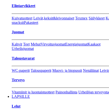
Elintarvikkeet
Kuivatuotteet
Leivät,keksit&leivonnaiset
Texmex
Säilykkeet
Ka
snacksit
Pakasteet
Juomat
Kahvit
Teet
Mehut
Virvoitusjuomat
Energiajuomat
Kaakaot
Urheilujuomat
Taloustavarat
WC-paperit
Talouspaperit
Muovi- ja biopussit
Nenäliinat
Leivin
Terveys
Vitamiinit ja luontaistuotteet
Painonhallinta
Urheilijan terveystu
LAPSILLE
Lelut