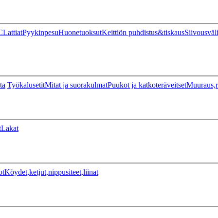
C
Lattiat
Pyykinpesu
Huonetuoksut
Keittiön puhdistus&tiskaus
Siivousväl
ta
Työkalusetit
Mitat ja suorakulmat
Puukot ja katkoteräveitset
Muuraus,r
t
Lakat
ot
Köydet,ketjut,nippusiteet,liinat