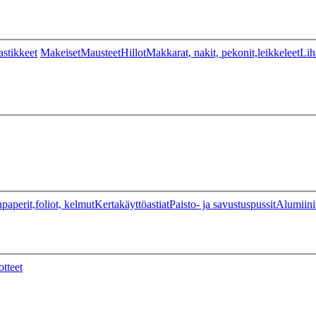
stikkeet
Makeiset
Mausteet
Hillot
Makkarat, nakit, pekonit,leikkeleet
Lih
paperit,foliot, kelmut
Kertakäyttöastiat
Paisto- ja savustuspussit
Alumiini
otteet