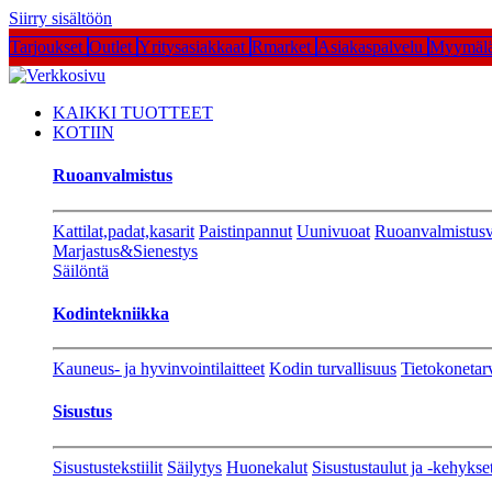
Siirry sisältöön
Tarjoukset
Outlet
Yritysasiakkaat
Rmarket
Asiakaspalvelu
Myymälä
KAIKKI TUOTTEET
KOTIIN
Ruoanvalmistus
Kattilat,padat,kasarit
Paistinpannut
Uunivuoat
Ruoanvalmistusv
Marjastus&Sienestys
Säilöntä
Kodintekniikka
Kauneus- ja hyvinvointilaitteet
Kodin turvallisuus
Tietokonetar
Sisustus
Sisustustekstiilit
Säilytys
Huonekalut
Sisustustaulut ja -kehykse