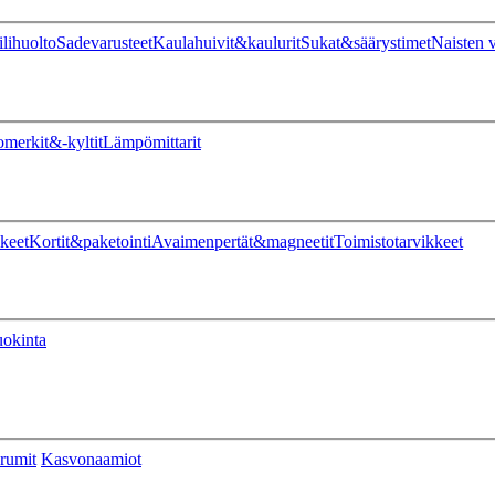
ilihuolto
Sadevarusteet
Kaulahuivit&kaulurit
Sukat&säärystimet
Naisten v
omerkit&-kyltit
Lämpömittarit
keet
Kortit&paketointi
Avaimenpertät&magneetit
Toimistotarvikkeet
uokinta
rumit
Kasvonaamiot