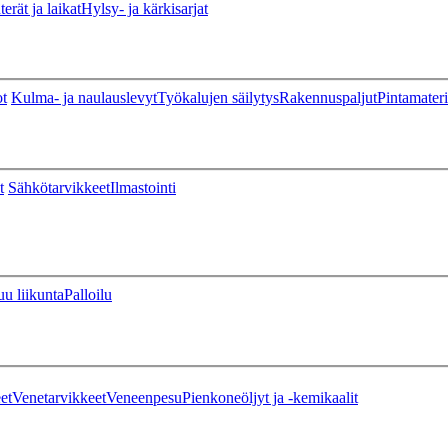
erät ja laikat
Hylsy- ja kärkisarjat
ot
Kulma- ja naulauslevyt
Työkalujen säilytys
Rakennuspaljut
Pintamateri
t
Sähkötarvikkeet
Ilmastointi
u liikunta
Palloilu
et
Venetarvikkeet
Veneenpesu
Pienkoneöljyt ja -kemikaalit