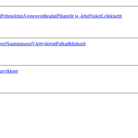
t
Pehmolelut
Ajoneuvot&radat
Pihapelit ja -lelut
Nuket
Leikkisetit
eet
Naamiaisasut
Värityskirjat
Pulkat&liukurit
arvikkeet