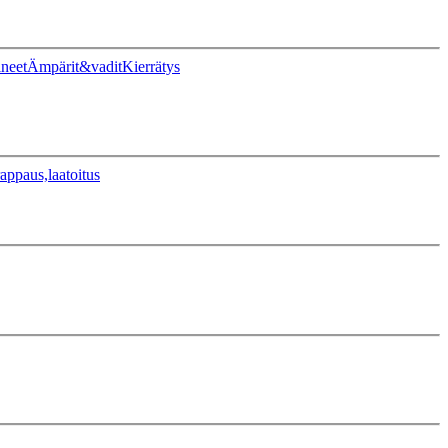
ineet
Ämpärit&vadit
Kierrätys
appaus,laatoitus