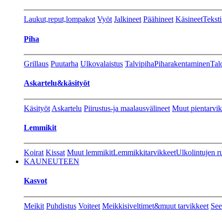
Laukut,reput,lompakot
Vyöt
Jalkineet
Päähineet
Käsineet
Teksti
Piha
Grillaus
Puutarha
Ulkovalaistus
Talvipiha
Piharakentaminen
Tal
Askartelu&käsityöt
Käsityöt
Askartelu
Piirustus-ja maalausvälineet
Muut pientarvik
Lemmikit
Koirat
Kissat
Muut lemmikit
Lemmikkitarvikkeet
Ulkolintujen r
KAUNEUTEEN
Kasvot
Meikit
Puhdistus
Voiteet
Meikkisiveltimet&muut tarvikkeet
See