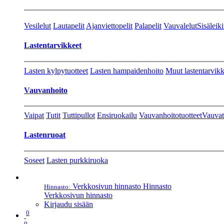
Vesilelut
Lautapelit
Ajanviettopelit
Palapelit
Vauvalelut
Sisäleiki
Lastentarvikkeet
Lasten kylpytuotteet
Lasten hampaidenhoito
Muut lastentarvikk
Vauvanhoito
Vaipat
Tutit
Tuttipullot
Ensiruokailu
Vauvanhoitotuotteet
Vauvat
Lastenruoat
Soseet
Lasten purkkiruoka
Verkkosivun hinnasto
Hinnasto
Hinnasto:
Verkkosivun hinnasto
Kirjaudu sisään
0
0