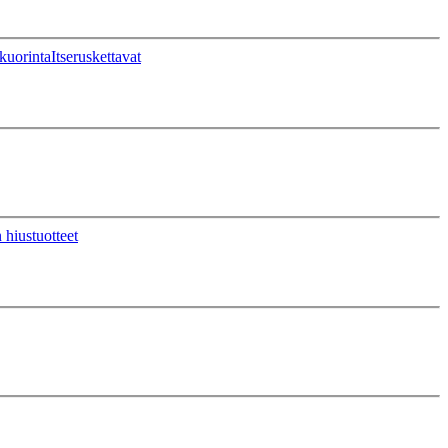
kuorinta
Itseruskettavat
 hiustuotteet