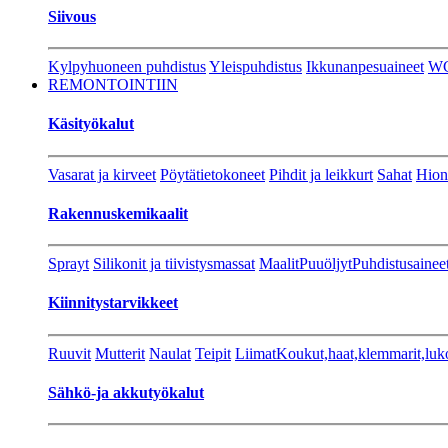
Siivous
Kylpyhuoneen puhdistus
Yleispuhdistus
Ikkunanpesuaineet
W
REMONTOINTIIN
Käsityökalut
Vasarat ja kirveet
Pöytätietokoneet
Pihdit ja leikkurt
Sahat
Hion
Rakennuskemikaalit
Sprayt
Silikonit ja tiivistysmassat
Maalit
Puuöljyt
Puhdistusainee
Kiinnitystarvikkeet
Ruuvit
Mutterit
Naulat
Teipit
Liimat
Koukut,haat,klemmarit,luk
Sähkö-ja akkutyökalut