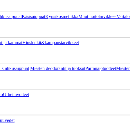
hkusaippuat
Käsisaippuat
Kynsikosmetiikka
Muut hoitotarvikkeet
Vartalo
at ja kammat
Hiuslenkit&kampaustarvikkeet
 suihkusaippuat
Miesten deodorantit ja tuoksut
Parranajotuotteet
Miesten
to
Urheiluvoiteet
uuvedet