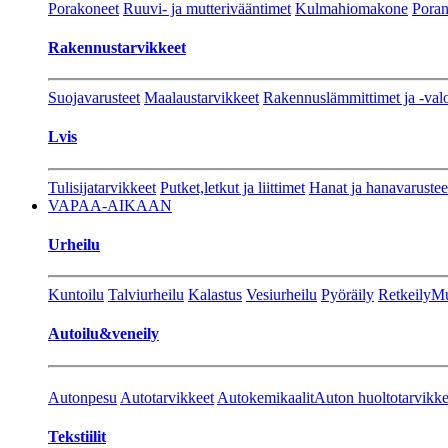
Porakoneet
Ruuvi- ja mutterivääntimet
Kulmahiomakone
Porant
Rakennustarvikkeet
Suojavarusteet
Maalaustarvikkeet
Rakennuslämmittimet ja -val
Lvis
Tulisijatarvikkeet
Putket,letkut ja liittimet
Hanat ja hanavarustee
VAPAA-AIKAAN
Urheilu
Kuntoilu
Talviurheilu
Kalastus
Vesiurheilu
Pyöräily
Retkeily
Mu
Autoilu&veneily
Autonpesu
Autotarvikkeet
Autokemikaalit
Auton huoltotarvikke
Tekstiilit