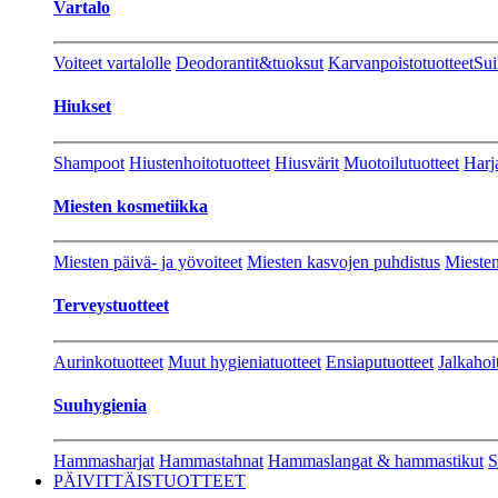
Vartalo
Voiteet vartalolle
Deodorantit&tuoksut
Karvanpoistotuotteet
Sui
Hiukset
Shampoot
Hiustenhoitotuotteet
Hiusvärit
Muotoilutuotteet
Harj
Miesten kosmetiikka
Miesten päivä- ja yövoiteet
Miesten kasvojen puhdistus
Miesten
Terveystuotteet
Aurinkotuotteet
Muut hygieniatuotteet
Ensiaputuotteet
Jalkahoi
Suuhygienia
Hammasharjat
Hammastahnat
Hammaslangat & hammastikut
S
PÄIVITTÄISTUOTTEET