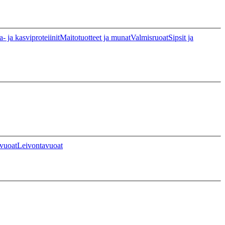
a- ja kasviproteiinit
Maitotuotteet ja munat
Valmisruoat
Sipsit ja
vuoat
Leivontavuoat