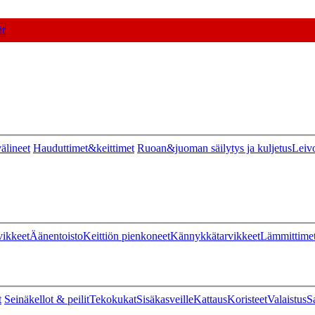
t
älineet
Hauduttimet&keittimet
Ruoan&juoman säilytys ja kuljetus
Leiv
vikkeet
Äänentoisto
Keittiön pienkoneet
Kännykkätarvikkeet
Lämmittime
t
Seinäkellot & peilit
Tekokukat
Sisäkasveille
Kattaus
Koristeet
Valaistus
S