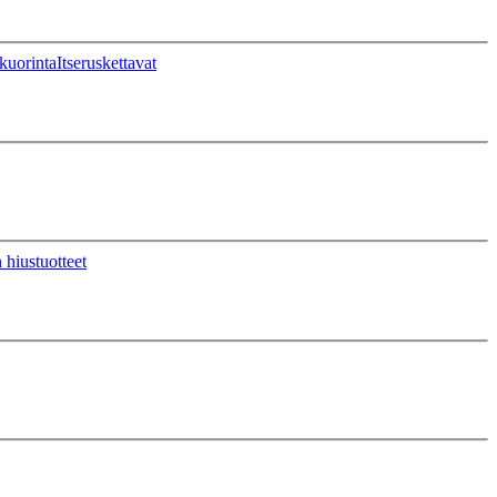
kuorinta
Itseruskettavat
 hiustuotteet