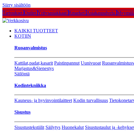
Siirry sisältöön
Tarjoukset
Outlet
Yritysasiakkaat
Rmarket
Asiakaspalvelu
Myymälä
KAIKKI TUOTTEET
KOTIIN
Ruoanvalmistus
Kattilat,padat,kasarit
Paistinpannut
Uunivuoat
Ruoanvalmistusv
Marjastus&Sienestys
Säilöntä
Kodintekniikka
Kauneus- ja hyvinvointilaitteet
Kodin turvallisuus
Tietokonetar
Sisustus
Sisustustekstiilit
Säilytys
Huonekalut
Sisustustaulut ja -kehykse