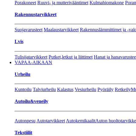
Porakoneet
Ruuvi- ja mutterivääntimet
Kulmahiomakone
Porant
Rakennustarvikkeet
Suojavarusteet
Maalaustarvikkeet
Rakennuslämmittimet ja -val
Lvis
Tulisijatarvikkeet
Putket,letkut ja liittimet
Hanat ja hanavarustee
VAPAA-AIKAAN
Urheilu
Kuntoilu
Talviurheilu
Kalastus
Vesiurheilu
Pyöräily
Retkeily
Mu
Autoilu&veneily
Autonpesu
Autotarvikkeet
Autokemikaalit
Auton huoltotarvikke
Tekstiilit