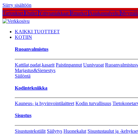
Siirry sisältöön
Tarjoukset
Outlet
Yritysasiakkaat
Rmarket
Asiakaspalvelu
Myymälä
KAIKKI TUOTTEET
KOTIIN
Ruoanvalmistus
Kattilat,padat,kasarit
Paistinpannut
Uunivuoat
Ruoanvalmistusv
Marjastus&Sienestys
Säilöntä
Kodintekniikka
Kauneus- ja hyvinvointilaitteet
Kodin turvallisuus
Tietokonetar
Sisustus
Sisustustekstiilit
Säilytys
Huonekalut
Sisustustaulut ja -kehykse