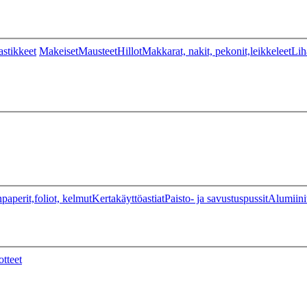
stikkeet
Makeiset
Mausteet
Hillot
Makkarat, nakit, pekonit,leikkeleet
Lih
paperit,foliot, kelmut
Kertakäyttöastiat
Paisto- ja savustuspussit
Alumiini
otteet