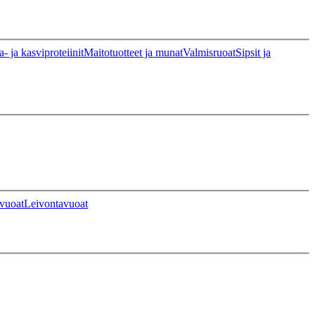
a- ja kasviproteiinit
Maitotuotteet ja munat
Valmisruoat
Sipsit ja
vuoat
Leivontavuoat