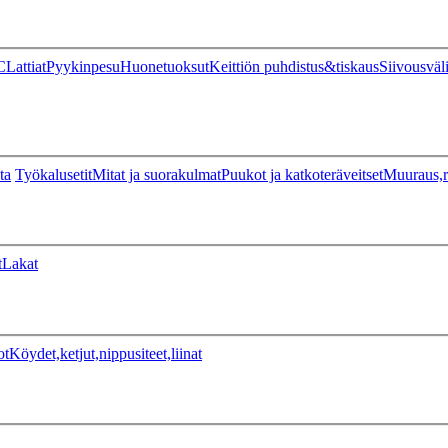
C
Lattiat
Pyykinpesu
Huonetuoksut
Keittiön puhdistus&tiskaus
Siivousväl
ta
Työkalusetit
Mitat ja suorakulmat
Puukot ja katkoteräveitset
Muuraus,r
t
Lakat
ot
Köydet,ketjut,nippusiteet,liinat