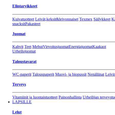
Elintarvikkeet
Kuivatuotteet
Leivät,keksit&leivonnaiset
Texmex
Säilykkeet
Ka
snacksit
Pakasteet
Juomat
Kahvit
Teet
Mehut
Virvoitusjuomat
Energiajuomat
Kaakaot
Urheilujuomat
Taloustavarat
WC-paperit
Talouspaperit
Muovi- ja biopussit
Nenäliinat
Leivin
Terveys
Vitamiinit ja luontaistuotteet
Painonhallinta
Urheilijan terveystu
LAPSILLE
Lelut