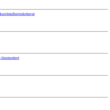
kuorinta
Itseruskettavat
 hiustuotteet