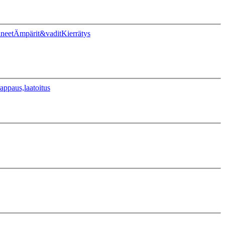
ineet
Ämpärit&vadit
Kierrätys
appaus,laatoitus