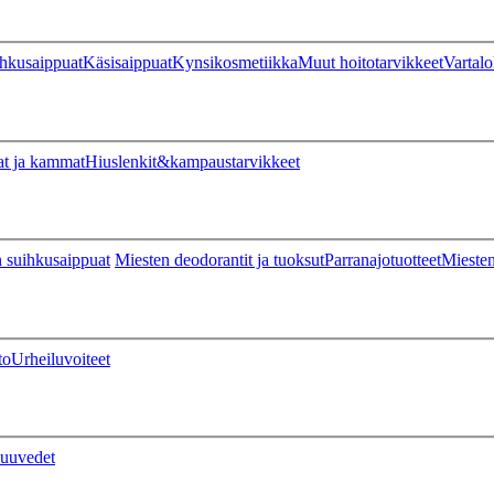
hkusaippuat
Käsisaippuat
Kynsikosmetiikka
Muut hoitotarvikkeet
Vartalo
at ja kammat
Hiuslenkit&kampaustarvikkeet
 suihkusaippuat
Miesten deodorantit ja tuoksut
Parranajotuotteet
Miesten
to
Urheiluvoiteet
uuvedet