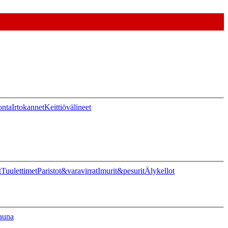
onta
Irtokannet
Keittiövälineet
t
Tuulettimet
Paristot&varavirrat
Imurit&pesurit
Älykellot
auna