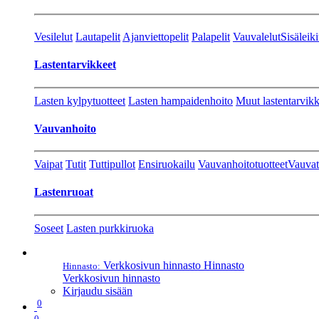
Vesilelut
Lautapelit
Ajanviettopelit
Palapelit
Vauvalelut
Sisäleiki
Lastentarvikkeet
Lasten kylpytuotteet
Lasten hampaidenhoito
Muut lastentarvikk
Vauvanhoito
Vaipat
Tutit
Tuttipullot
Ensiruokailu
Vauvanhoitotuotteet
Vauvat
Lastenruoat
Soseet
Lasten purkkiruoka
Verkkosivun hinnasto
Hinnasto
Hinnasto:
Verkkosivun hinnasto
Kirjaudu sisään
0
0