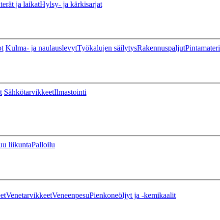
erät ja laikat
Hylsy- ja kärkisarjat
ot
Kulma- ja naulauslevyt
Työkalujen säilytys
Rakennuspaljut
Pintamateri
t
Sähkötarvikkeet
Ilmastointi
u liikunta
Palloilu
et
Venetarvikkeet
Veneenpesu
Pienkoneöljyt ja -kemikaalit