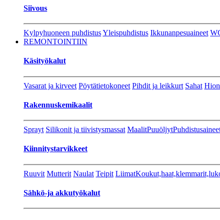
Siivous
Kylpyhuoneen puhdistus
Yleispuhdistus
Ikkunanpesuaineet
W
REMONTOINTIIN
Käsityökalut
Vasarat ja kirveet
Pöytätietokoneet
Pihdit ja leikkurt
Sahat
Hion
Rakennuskemikaalit
Sprayt
Silikonit ja tiivistysmassat
Maalit
Puuöljyt
Puhdistusainee
Kiinnitystarvikkeet
Ruuvit
Mutterit
Naulat
Teipit
Liimat
Koukut,haat,klemmarit,luk
Sähkö-ja akkutyökalut