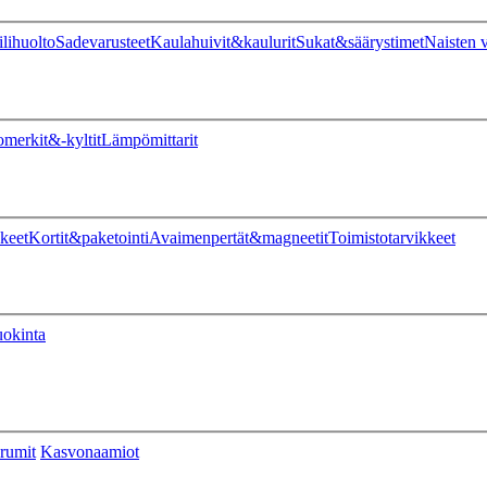
ilihuolto
Sadevarusteet
Kaulahuivit&kaulurit
Sukat&säärystimet
Naisten v
omerkit&-kyltit
Lämpömittarit
keet
Kortit&paketointi
Avaimenpertät&magneetit
Toimistotarvikkeet
uokinta
rumit
Kasvonaamiot