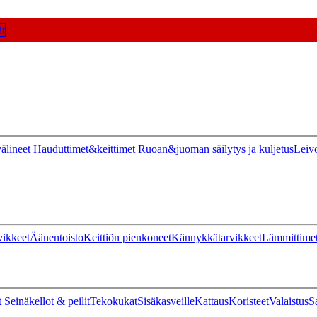
t
älineet
Hauduttimet&keittimet
Ruoan&juoman säilytys ja kuljetus
Leiv
vikkeet
Äänentoisto
Keittiön pienkoneet
Kännykkätarvikkeet
Lämmittime
t
Seinäkellot & peilit
Tekokukat
Sisäkasveille
Kattaus
Koristeet
Valaistus
S