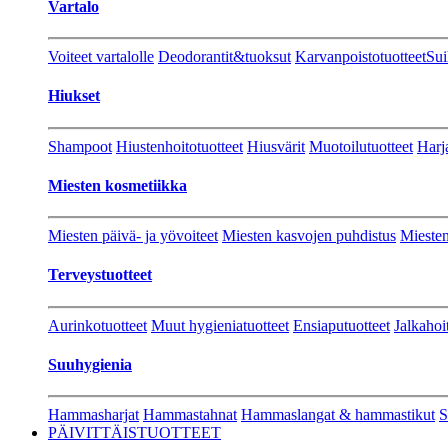
Vartalo
Voiteet vartalolle
Deodorantit&tuoksut
Karvanpoistotuotteet
Sui
Hiukset
Shampoot
Hiustenhoitotuotteet
Hiusvärit
Muotoilutuotteet
Harj
Miesten kosmetiikka
Miesten päivä- ja yövoiteet
Miesten kasvojen puhdistus
Miesten
Terveystuotteet
Aurinkotuotteet
Muut hygieniatuotteet
Ensiaputuotteet
Jalkahoi
Suuhygienia
Hammasharjat
Hammastahnat
Hammaslangat & hammastikut
S
PÄIVITTÄISTUOTTEET