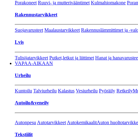
Porakoneet
Ruuvi- ja mutterivääntimet
Kulmahiomakone
Porant
Rakennustarvikkeet
Suojavarusteet
Maalaustarvikkeet
Rakennuslämmittimet ja -val
Lvis
Tulisijatarvikkeet
Putket,letkut ja liittimet
Hanat ja hanavarustee
VAPAA-AIKAAN
Urheilu
Kuntoilu
Talviurheilu
Kalastus
Vesiurheilu
Pyöräily
Retkeily
Mu
Autoilu&veneily
Autonpesu
Autotarvikkeet
Autokemikaalit
Auton huoltotarvikke
Tekstiilit