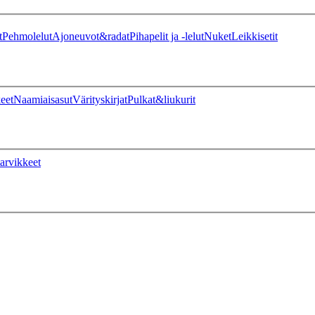
t
Pehmolelut
Ajoneuvot&radat
Pihapelit ja -lelut
Nuket
Leikkisetit
eet
Naamiaisasut
Värityskirjat
Pulkat&liukurit
arvikkeet