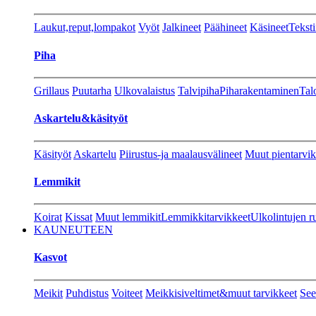
Laukut,reput,lompakot
Vyöt
Jalkineet
Päähineet
Käsineet
Teksti
Piha
Grillaus
Puutarha
Ulkovalaistus
Talvipiha
Piharakentaminen
Tal
Askartelu&käsityöt
Käsityöt
Askartelu
Piirustus-ja maalausvälineet
Muut pientarvik
Lemmikit
Koirat
Kissat
Muut lemmikit
Lemmikkitarvikkeet
Ulkolintujen r
KAUNEUTEEN
Kasvot
Meikit
Puhdistus
Voiteet
Meikkisiveltimet&muut tarvikkeet
See