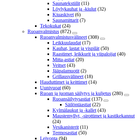
Saunatekstiilit
(11)
Löylykauhat ja -kiulut
(32)
Kiuaskivet
(6)
Saunamittarit
(7)
Tekokukat
(24)
Ruoanvalmistus
(872)
Ruoanvalmistusvälineet
(308)
Leikkuulaudat
(17)
Kauhat, lastat ja vispilät
(50)
Raastimet, leikkurit ja viipaloijat
(40)
Mitta-astiat
(20)
Veitset
(43)
Jääpalamuotit
(2)
Grillausvälineet
(18)
Hauduttimet ja keittimet
(14)
Uunivuoat
(60)
Ruoan ja juoman säilytys ja kuljetus
(280)
Ruoansäilytysastiat
(137)
Säilöntäastiat
(22)
Kylmälaukut ja -kallet
(43)
Maustemyllyt, -sirottimet ja kastikekannut
(24)
Vesikanisterit
(11)
Termosastiat
(50)
Leivonta
(94)