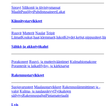
Sprayt
Silikonit ja tiivistysmassat
Maalit
Puuöljyt
Puhdistusaineet
Lakat
Kiinnitystarvikkeet
Ruuvit
Mutterit
Naulat
Teipit
Liimat
Koukut,haat,klemmarit,lukot
Köydet,ketjut,nippusiteet,lii
Sähkö-ja akkutyökalut
Porakoneet
Ruuvi- ja mutterivääntimet
Kulmahiomakone
Poranterät ja laikat
Hylsy- ja kärkisarjat
Rakennustarvikkeet
Suojavarusteet
Maalaustarvikkeet
Rakennuslämmittimet ja -
valot
Kulma- ja naulauslevyt
Työkalujen
säilytys
Rakennuspaljut
Pintamateriaalit
Lvis