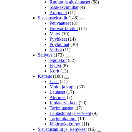
Ruukut ja aluslautaset
(58)
Sisäkasvimullat
(4)
Amppelit
(11)
Sisustustekstiilit
(146)
Petivaatteet
(8)
Huovat Ja viltit
(17)
Matot
(10)
Pyyhkeet
(14)
Pöytäliinat
(30)
Verhot
(11)
Säilytys
(173)
Naulakot
(32)
Hyllyt
(8)
Korit
(13)
Kattaus
(188)
Lasit
(21)
Mukit ja kupit
(30)
Lautaset
(17)
Aterimet
(7)
Juhlatarvikkeet
(29)
Tarjoiluastiat
(17)
Lautasliinat ja servietit
(9)
Tarjoilukannut
(10)
Jälkiruokakulhot
(11)
Sisustustaulut ja -kehykset
(16)