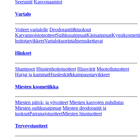
Seerumit
Kasvonaamiot
Vartalo
Voiteet vartalolle
Deodorantit&tuoksut
Karvanpoistotuotteet
Suihkusaippuat
Käsisaippuat
Kynsikosmeti
hoitotarvikkeet
Vartalokuorinta
Itseruskettavat
Hiukset
Shampoot
Hiustenhoitotuotteet
Hiusvärit
Muotoilutuotteet
Harjat ja kammat
Hiuslenkit&kampaustarvikkeet
Miesten kosmetiikka
Miesten päivä- ja yövoiteet
Miesten kasvojen puhdistus
Miesten suihkusaippuat
Miesten deodorantit ja
tuoksut
Parranajotuotteet
Miesten hiustuotteet
Terveystuotteet