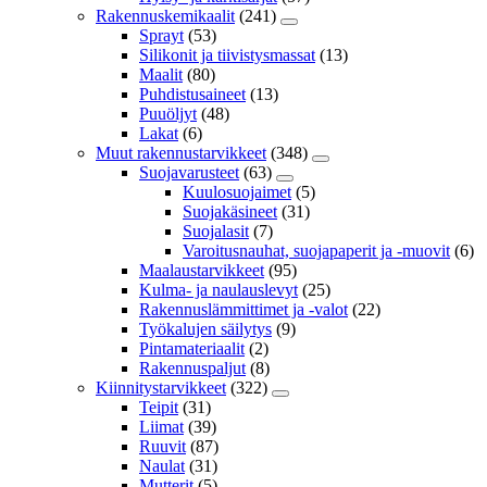
Rakennuskemikaalit
(241)
Sprayt
(53)
Silikonit ja tiivistysmassat
(13)
Maalit
(80)
Puhdistusaineet
(13)
Puuöljyt
(48)
Lakat
(6)
Muut rakennustarvikkeet
(348)
Suojavarusteet
(63)
Kuulosuojaimet
(5)
Suojakäsineet
(31)
Suojalasit
(7)
Varoitusnauhat, suojapaperit ja -muovit
(6)
Maalaustarvikkeet
(95)
Kulma- ja naulauslevyt
(25)
Rakennuslämmittimet ja -valot
(22)
Työkalujen säilytys
(9)
Pintamateriaalit
(2)
Rakennuspaljut
(8)
Kiinnitystarvikkeet
(322)
Teipit
(31)
Liimat
(39)
Ruuvit
(87)
Naulat
(31)
Mutterit
(5)