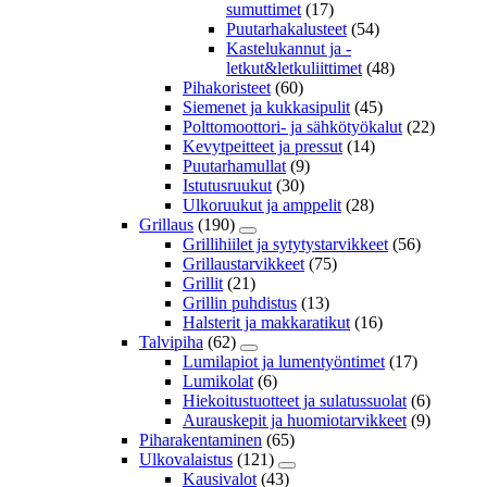
sumuttimet
(17)
Puutarhakalusteet
(54)
Kastelukannut ja -
letkut&letkuliittimet
(48)
Pihakoristeet
(60)
Siemenet ja kukkasipulit
(45)
Polttomoottori- ja sähkötyökalut
(22)
Kevytpeitteet ja pressut
(14)
Puutarhamullat
(9)
Istutusruukut
(30)
Ulkoruukut ja amppelit
(28)
Grillaus
(190)
Grillihiilet ja sytytystarvikkeet
(56)
Grillaustarvikkeet
(75)
Grillit
(21)
Grillin puhdistus
(13)
Halsterit ja makkaratikut
(16)
Talvipiha
(62)
Lumilapiot ja lumentyöntimet
(17)
Lumikolat
(6)
Hiekoitustuotteet ja sulatussuolat
(6)
Aurauskepit ja huomiotarvikkeet
(9)
Piharakentaminen
(65)
Ulkovalaistus
(121)
Kausivalot
(43)