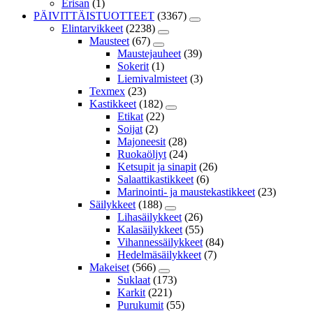
Erisan
(1)
PÄIVITTÄISTUOTTEET
(3367)
Elintarvikkeet
(2238)
Mausteet
(67)
Maustejauheet
(39)
Sokerit
(1)
Liemivalmisteet
(3)
Texmex
(23)
Kastikkeet
(182)
Etikat
(22)
Soijat
(2)
Majoneesit
(28)
Ruokaöljyt
(24)
Ketsupit ja sinapit
(26)
Salaattikastikkeet
(6)
Marinointi- ja maustekastikkeet
(23)
Säilykkeet
(188)
Lihasäilykkeet
(26)
Kalasäilykkeet
(55)
Vihannessäilykkeet
(84)
Hedelmäsäilykkeet
(7)
Makeiset
(566)
Suklaat
(173)
Karkit
(221)
Purukumit
(55)