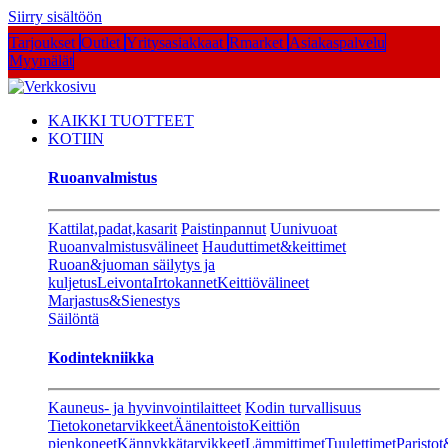
Siirry sisältöön
Tarjoukset
Outlet
Yritysasiakkaat
Rmarket
Asiakaspalvelu
Myymälät
KAIKKI TUOTTEET
KOTIIN
Ruoanvalmistus
Kattilat,padat,kasarit
Paistinpannut
Uunivuoat
Ruoanvalmistusvälineet
Hauduttimet&keittimet
Ruoan&juoman säilytys ja
kuljetus
Leivonta
Irtokannet
Keittiövälineet
Marjastus&Sienestys
Säilöntä
Kodintekniikka
Kauneus- ja hyvinvointilaitteet
Kodin turvallisuus
Tietokonetarvikkeet
Äänentoisto
Keittiön
pienkoneet
Kännykkätarvikkeet
Lämmittimet
Tuulettimet
Paristot