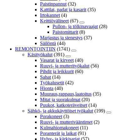
Paistinpannut
(32)
Kattilat, padat ja kasarit
(35)
Irtokannet
(4)
Keittiövälineet
(67)
Pullon- ja tölkinavaajat
(28)
Paistomittarit
(8)
Marjastus ja sienestys
(37)
Säilöntä
(44)
REMONTOINTIIN
(1741)
Käsityökalut
(391)
Vasarat ja kirveet
(40)
Ruuvi- ja mutterityökalut
(56)
Pihdit ja leikkurit
(60)
Sahat
(14)
Työkalusetit
(42)
Hionta
(40)
Muuraus,rappaus,laatoitus
(35)
Mitat ja suorakulmat
(20)
Puukot, katkoteräveitset
(14)
Sähkö- ja akkukäyttöiset työkalut
(199)
Porakoneet
(3)
Ruuvi- ja mutterivääntimet
(2)
Kulmahiomakoneet
(11)
Poranterät ja laikat
(91)
Hylsy- ja kärkisarjat
(57)