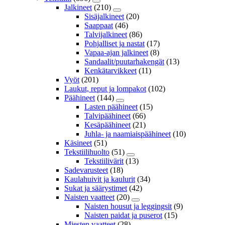
Jalkineet
(210)
Sisäjalkineet
(20)
Saappaat
(46)
Talvijalkineet
(86)
Pohjalliset ja nastat
(17)
Vapaa-ajan jalkineet
(8)
Sandaalit/puutarhakengät
(13)
Kenkätarvikkeet
(11)
Vyöt
(201)
Laukut, reput ja lompakot
(102)
Päähineet
(144)
Lasten päähineet
(15)
Talvipäähineet
(66)
Kesäpäähineet
(21)
Juhla- ja naamiaispäähineet
(10)
Käsineet
(51)
Tekstiilihuolto
(51)
Tekstiilivärit
(13)
Sadevarusteet
(18)
Kaulahuivit ja kaulurit
(34)
Sukat ja säärystimet
(42)
Naisten vaatteet
(20)
Naisten housut ja leggingsit
(9)
Naisten paidat ja puserot
(15)
Miesten vaatteet
(28)