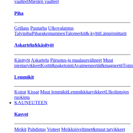
vaatteet
Miesten vaatteet
Piha
Grillaus
Puutarha
Ulkovalaistus
Talvipiha
Piharakentaminen
Talomerkit&-kyltit
Lämpömittarit
Askartelu&käsityöt
Käsityöt
Askartelu
Piirustus-ja maalausvälineet
Muut
pientarvikkeet
Kortit&paketointi
Avaimenpertät&magneetit
Toimi
Lemmikit
Koirat
Kissat
Muut lemmikit
Lemmikkitarvikkeet
Ulkolintujen
ruokinta
KAUNEUTEEN
Kasvot
Meikit
Puhdistus
Voiteet
Meikkisiveltimet&muut tarvikkeet