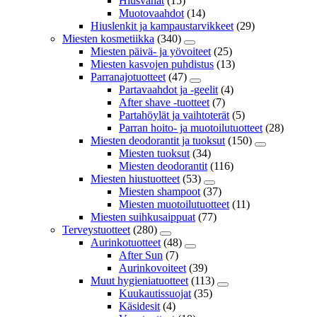
Hiusvahat
(15)
Muotovaahdot
(14)
Hiuslenkit ja kampaustarvikkeet
(29)
Miesten kosmetiikka
(340)
Miesten päivä- ja yövoiteet
(25)
Miesten kasvojen puhdistus
(13)
Parranajotuotteet
(47)
Partavaahdot ja -geelit
(4)
After shave -tuotteet
(7)
Partahöylät ja vaihtoterät
(5)
Parran hoito- ja muotoilutuotteet
(28)
Miesten deodorantit ja tuoksut
(150)
Miesten tuoksut
(34)
Miesten deodorantit
(116)
Miesten hiustuotteet
(53)
Miesten shampoot
(37)
Miesten muotoilutuotteet
(11)
Miesten suihkusaippuat
(77)
Terveystuotteet
(280)
Aurinkotuotteet
(48)
After Sun
(7)
Aurinkovoiteet
(39)
Muut hygieniatuotteet
(113)
Kuukautissuojat
(35)
Käsidesit
(4)