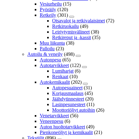
Vesiurheilu
(15)
Pyöräily
(120)
Retkeily
(301)
Otsavalot ja retkivalaisimet
(72)
Retkiruokailu
(49)
Leiriytymisvälineet
(38)
Retkireput ja -kassit
(35)
Muu liikunta
(38)
Palloilu
(23)
Autoilu & veneily
(498)
Autonpesu
(65)
Autotarvikkeet
(122)
Lumiharjat
(6)
Renkaat
(10)
Autokemikaalit
(202)
Autopesuaineet
(31)
Korjausmaalaus
(45)
Jäähdytinnesteet
(20)
Lasinpesunesteet
(11)
Moottoriöljyt autoihin
(26)
Venetarvikkeet
(56)
Veneenpesu
(6)
Auton huoltotarvikkeet
(49)
Pienkoneöljyt ja kemikaalit
(21)
Tekstiilit
(896)