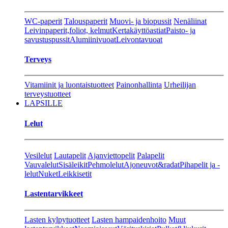
WC-paperit
Talouspaperit
Muovi- ja biopussit
Nenäliinat
Leivinpaperit,foliot, kelmut
Kertakäyttöastiat
Paisto- ja
savustuspussit
Alumiinivuoat
Leivontavuoat
Terveys
Vitamiinit ja luontaistuotteet
Painonhallinta
Urheilijan
terveystuotteet
LAPSILLE
Lelut
Vesilelut
Lautapelit
Ajanviettopelit
Palapelit
Vauvalelut
Sisäleikit
Pehmolelut
Ajoneuvot&radat
Pihapelit ja -
lelut
Nuket
Leikkisetit
Lastentarvikkeet
Lasten kylpytuotteet
Lasten hampaidenhoito
Muut