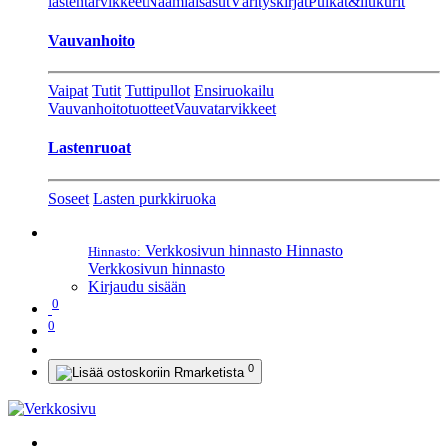
lastentarvikkeet
Naamiaisasut
Värityskirjat
Pulkat&liukurit
Vauvanhoito
Vaipat
Tutit
Tuttipullot
Ensiruokailu
Vauvanhoitotuotteet
Vauvatarvikkeet
Lastenruoat
Soseet
Lasten purkkiruoka
Verkkosivun hinnasto
Hinnasto
Hinnasto:
Verkkosivun hinnasto
Kirjaudu sisään
0
0
0