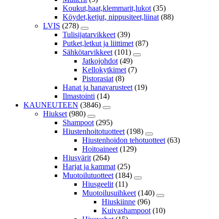
Koukut,haat,klemmarit,lukot
(35)
Köydet,ketjut, nippusiteet,liinat
(88)
LVIS
(278)
Tulisijatarvikkeet
(39)
Putket,letkut ja liittimet
(87)
Sähkötarvikkeet
(101)
Jatkojohdot
(49)
Kellokytkimet
(7)
Pistorasiat
(8)
Hanat ja hanavarusteet
(19)
Ilmastointi
(14)
KAUNEUTEEN
(3846)
Hiukset
(980)
Shampoot
(295)
Hiustenhoitotuotteet
(198)
Hiustenhoidon tehotuotteet
(63)
Hoitoaineet
(129)
Hiusvärit
(264)
Harjat ja kammat
(25)
Muotoilutuotteet
(184)
Hiusgeelit
(11)
Muotoilusuihkeet
(140)
Hiuskiinne
(96)
Kuivashampoot
(10)