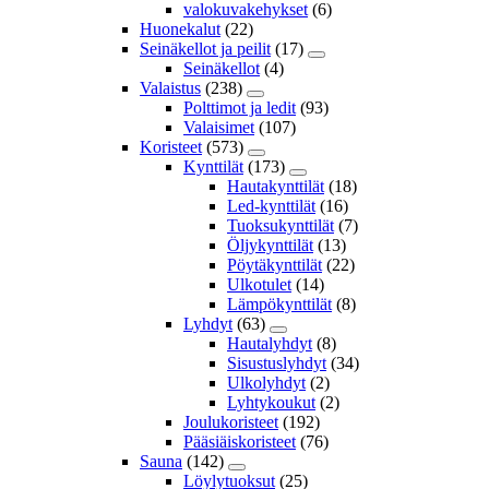
valokuvakehykset
(6)
Huonekalut
(22)
Seinäkellot ja peilit
(17)
Seinäkellot
(4)
Valaistus
(238)
Polttimot ja ledit
(93)
Valaisimet
(107)
Koristeet
(573)
Kynttilät
(173)
Hautakynttilät
(18)
Led-kynttilät
(16)
Tuoksukynttilät
(7)
Öljykynttilät
(13)
Pöytäkynttilät
(22)
Ulkotulet
(14)
Lämpökynttilät
(8)
Lyhdyt
(63)
Hautalyhdyt
(8)
Sisustuslyhdyt
(34)
Ulkolyhdyt
(2)
Lyhtykoukut
(2)
Joulukoristeet
(192)
Pääsiäiskoristeet
(76)
Sauna
(142)
Löylytuoksut
(25)