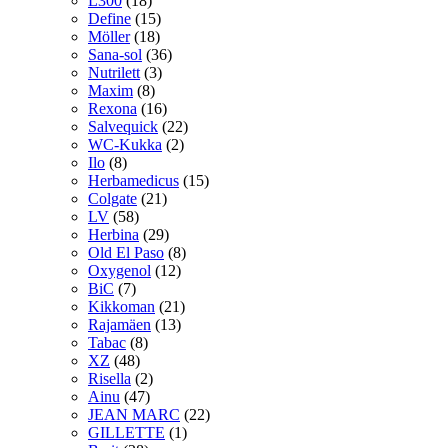
L300
(18)
Define
(15)
Möller
(18)
Sana-sol
(36)
Nutrilett
(3)
Maxim
(8)
Rexona
(16)
Salvequick
(22)
WC-Kukka
(2)
Ilo
(8)
Herbamedicus
(15)
Colgate
(21)
LV
(58)
Herbina
(29)
Old El Paso
(8)
Oxygenol
(12)
BiC
(7)
Kikkoman
(21)
Rajamäen
(13)
Tabac
(8)
XZ
(48)
Risella
(2)
Ainu
(47)
JEAN MARC
(22)
GILLETTE
(1)