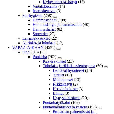
Kylpysienet ja -harjat
(13)
Vartalokuorinta
(14)
Itseruskettavat
(3)
Suuhygienia
(258)
Hammastahnat
(108)
Hammaslangat ja hammastikut
(40)
Hammasharjat
(82)
Suuvedet
(27)
Lahjapakkaukset
(22)
Aurinko- ja lukulasit
(12)
VAPAA-AIKAAN
(4571)
Piha
(1152)
Puutarha
(707)
Kasviravinteet
(23)
Tuholais- ja rikkakasvientorjunta
(69)
Lentävät hyönteiset
(15)
Jyrsijät
(15)
Muurahaiset
(13)
Rikkakasvit
(2)
Kasvituholaiset
(3)
Linnut
(3)
Hyttyskarkoitteet
(20)
Puutarhatyökalut
(102)
Puutarhakalusteet ja kastelu
(196)
Puutarhan paineruiskut ja -