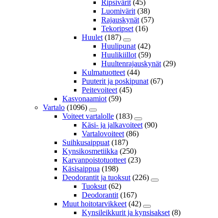
Ripsivärit
(45)
Luomivärit
(38)
Rajauskynät
(57)
Tekoripset
(16)
Huulet
(187)
Huulipunat
(42)
Huulikiillot
(59)
Huultenrajauskynät
(29)
Kulmatuotteet
(44)
Puuterit ja poskipunat
(67)
Peitevoiteet
(45)
Kasvonaamiot
(59)
Vartalo
(1096)
Voiteet vartalolle
(183)
Käsi- ja jalkavoiteet
(90)
Vartalovoiteet
(86)
Suihkusaippuat
(187)
Kynsikosmetiikka
(250)
Karvanpoistotuotteet
(23)
Käsisaippua
(198)
Deodorantit ja tuoksut
(226)
Tuoksut
(62)
Deodorantit
(167)
Muut hoitotarvikkeet
(42)
Kynsileikkurit ja kynsisakset
(8)