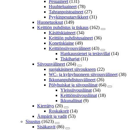
Pesuaineet
(131)
Huuhteluaineet
(78)
Tahranpoistoaineet
(27)
Pyykinpesutarvikkeet
(31)
Huonetuoksut
(149)
Keittiön puhdistus ja tiskaus
(162)
Käsitiskiaineet
(34)
Keittiön puhdistusaineet
(36)
Konetiskiaine
(49)
Keittiönsiivousvälineet
(43)
Hankaussienet ja teräsvillat
(14)
Tiskiharjat
(11)
Siivousvälineet
(204)
suojakäsineet siivoukseen
(22)
WC- ja kylpyhuoneen siivousvälineet
(38)
Ikkunanpuhdistusvälineet
(26)
Pölyhuiskat ja siivousliinat
(64)
Yleissiivousliinat
(34)
Keittiönsiivousliinat
(18)
Ikkunaliinat
(9)
Kierrätys
(20)
Roskakorit
(14)
Ämpärit ja vadit
(53)
Sisustus
(1623)
Sisäkasvit
(86)