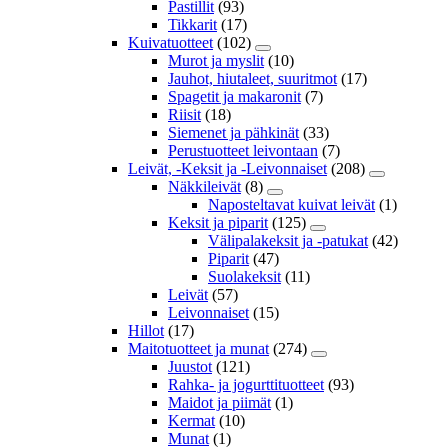
Pastillit
(93)
Tikkarit
(17)
Kuivatuotteet
(102)
Murot ja myslit
(10)
Jauhot, hiutaleet, suuritmot
(17)
Spagetit ja makaronit
(7)
Riisit
(18)
Siemenet ja pähkinät
(33)
Perustuotteet leivontaan
(7)
Leivät, -Keksit ja -Leivonnaiset
(208)
Näkkileivät
(8)
Naposteltavat kuivat leivät
(1)
Keksit ja piparit
(125)
Välipalakeksit ja -patukat
(42)
Piparit
(47)
Suolakeksit
(11)
Leivät
(57)
Leivonnaiset
(15)
Hillot
(17)
Maitotuotteet ja munat
(274)
Juustot
(121)
Rahka- ja jogurttituotteet
(93)
Maidot ja piimät
(1)
Kermat
(10)
Munat
(1)