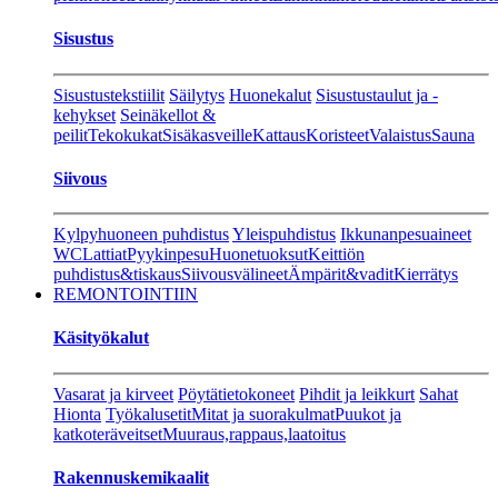
Sisustus
Sisustustekstiilit
Säilytys
Huonekalut
Sisustustaulut ja -
kehykset
Seinäkellot &
peilit
Tekokukat
Sisäkasveille
Kattaus
Koristeet
Valaistus
Sauna
Siivous
Kylpyhuoneen puhdistus
Yleispuhdistus
Ikkunanpesuaineet
WC
Lattiat
Pyykinpesu
Huonetuoksut
Keittiön
puhdistus&tiskaus
Siivousvälineet
Ämpärit&vadit
Kierrätys
REMONTOINTIIN
Käsityökalut
Vasarat ja kirveet
Pöytätietokoneet
Pihdit ja leikkurt
Sahat
Hionta
Työkalusetit
Mitat ja suorakulmat
Puukot ja
katkoteräveitset
Muuraus,rappaus,laatoitus
Rakennuskemikaalit