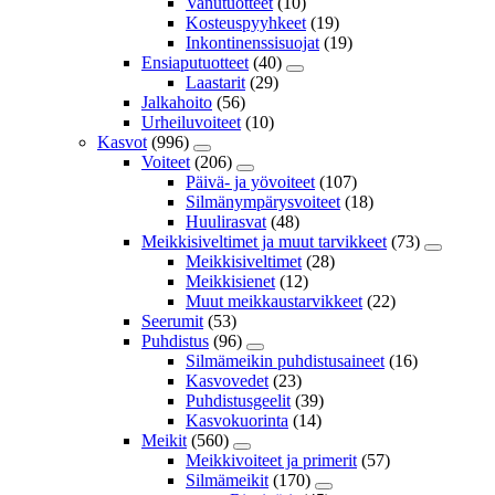
Vanutuotteet
(10)
Kosteuspyyhkeet
(19)
Inkontinenssisuojat
(19)
Ensiaputuotteet
(40)
Laastarit
(29)
Jalkahoito
(56)
Urheiluvoiteet
(10)
Kasvot
(996)
Voiteet
(206)
Päivä- ja yövoiteet
(107)
Silmänympärysvoiteet
(18)
Huulirasvat
(48)
Meikkisiveltimet ja muut tarvikkeet
(73)
Meikkisiveltimet
(28)
Meikkisienet
(12)
Muut meikkaustarvikkeet
(22)
Seerumit
(53)
Puhdistus
(96)
Silmämeikin puhdistusaineet
(16)
Kasvovedet
(23)
Puhdistusgeelit
(39)
Kasvokuorinta
(14)
Meikit
(560)
Meikkivoiteet ja primerit
(57)
Silmämeikit
(170)