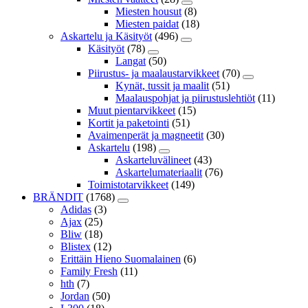
Miesten housut
(8)
Miesten paidat
(18)
Askartelu ja Käsityöt
(496)
Käsityöt
(78)
Langat
(50)
Piirustus- ja maalaustarvikkeet
(70)
Kynät, tussit ja maalit
(51)
Maalauspohjat ja piirustuslehtiöt
(11)
Muut pientarvikkeet
(15)
Kortit ja paketointi
(51)
Avaimenperät ja magneetit
(30)
Askartelu
(198)
Askarteluvälineet
(43)
Askartelumateriaalit
(76)
Toimistotarvikkeet
(149)
BRÄNDIT
(1768)
Adidas
(3)
Ajax
(25)
Bliw
(18)
Blistex
(12)
Erittäin Hieno Suomalainen
(6)
Family Fresh
(11)
hth
(7)
Jordan
(50)