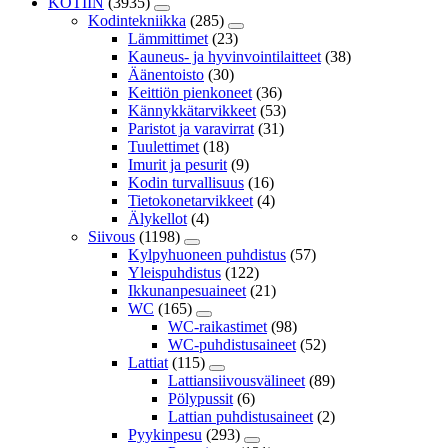
KOTIIN
(3935)
Kodintekniikka
(285)
Lämmittimet
(23)
Kauneus- ja hyvinvointilaitteet
(38)
Äänentoisto
(30)
Keittiön pienkoneet
(36)
Kännykkätarvikkeet
(53)
Paristot ja varavirrat
(31)
Tuulettimet
(18)
Imurit ja pesurit
(9)
Kodin turvallisuus
(16)
Tietokonetarvikkeet
(4)
Älykellot
(4)
Siivous
(1198)
Kylpyhuoneen puhdistus
(57)
Yleispuhdistus
(122)
Ikkunanpesuaineet
(21)
WC
(165)
WC-raikastimet
(98)
WC-puhdistusaineet
(52)
Lattiat
(115)
Lattiansiivousvälineet
(89)
Pölypussit
(6)
Lattian puhdistusaineet
(2)
Pyykinpesu
(293)