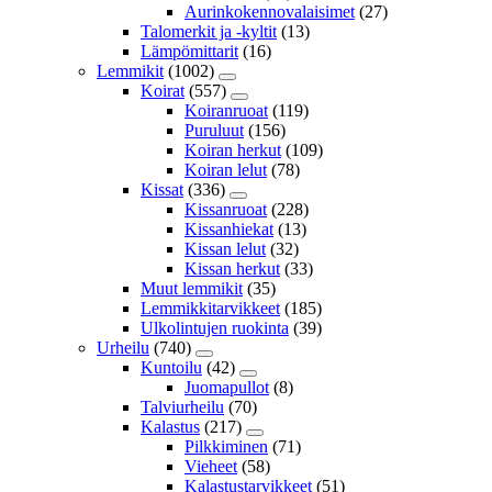
Aurinkokennovalaisimet
(27)
Talomerkit ja -kyltit
(13)
Lämpömittarit
(16)
Lemmikit
(1002)
Koirat
(557)
Koiranruoat
(119)
Puruluut
(156)
Koiran herkut
(109)
Koiran lelut
(78)
Kissat
(336)
Kissanruoat
(228)
Kissanhiekat
(13)
Kissan lelut
(32)
Kissan herkut
(33)
Muut lemmikit
(35)
Lemmikkitarvikkeet
(185)
Ulkolintujen ruokinta
(39)
Urheilu
(740)
Kuntoilu
(42)
Juomapullot
(8)
Talviurheilu
(70)
Kalastus
(217)
Pilkkiminen
(71)
Vieheet
(58)
Kalastustarvikkeet
(51)