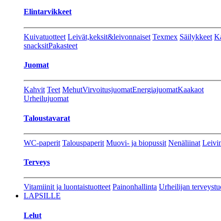
Elintarvikkeet
Kuivatuotteet
Leivät,keksit&leivonnaiset
Texmex
Säilykkeet
Ka
snacksit
Pakasteet
Juomat
Kahvit
Teet
Mehut
Virvoitusjuomat
Energiajuomat
Kaakaot
Urheilujuomat
Taloustavarat
WC-paperit
Talouspaperit
Muovi- ja biopussit
Nenäliinat
Leivin
Terveys
Vitamiinit ja luontaistuotteet
Painonhallinta
Urheilijan terveystu
LAPSILLE
Lelut