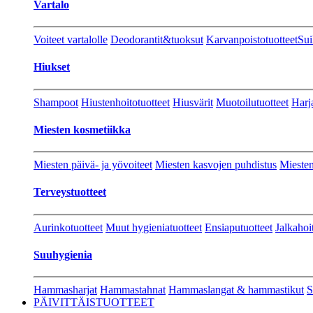
Vartalo
Voiteet vartalolle
Deodorantit&tuoksut
Karvanpoistotuotteet
Sui
Hiukset
Shampoot
Hiustenhoitotuotteet
Hiusvärit
Muotoilutuotteet
Harj
Miesten kosmetiikka
Miesten päivä- ja yövoiteet
Miesten kasvojen puhdistus
Miesten
Terveystuotteet
Aurinkotuotteet
Muut hygieniatuotteet
Ensiaputuotteet
Jalkahoi
Suuhygienia
Hammasharjat
Hammastahnat
Hammaslangat & hammastikut
S
PÄIVITTÄISTUOTTEET