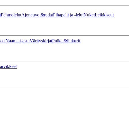
t
Pehmolelut
Ajoneuvot&radat
Pihapelit ja -lelut
Nuket
Leikkisetit
eet
Naamiaisasut
Värityskirjat
Pulkat&liukurit
arvikkeet