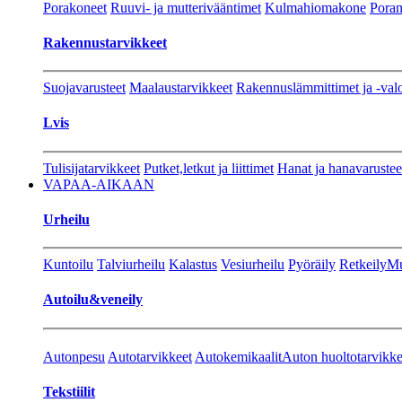
Porakoneet
Ruuvi- ja mutterivääntimet
Kulmahiomakone
Porant
Rakennustarvikkeet
Suojavarusteet
Maalaustarvikkeet
Rakennuslämmittimet ja -val
Lvis
Tulisijatarvikkeet
Putket,letkut ja liittimet
Hanat ja hanavarustee
VAPAA-AIKAAN
Urheilu
Kuntoilu
Talviurheilu
Kalastus
Vesiurheilu
Pyöräily
Retkeily
Mu
Autoilu&veneily
Autonpesu
Autotarvikkeet
Autokemikaalit
Auton huoltotarvikke
Tekstiilit