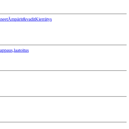
ineet
Ämpärit&vadit
Kierrätys
appaus,laatoitus