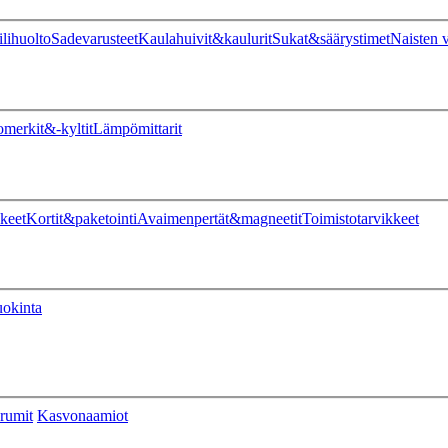
ilihuolto
Sadevarusteet
Kaulahuivit&kaulurit
Sukat&säärystimet
Naisten v
omerkit&-kyltit
Lämpömittarit
keet
Kortit&paketointi
Avaimenpertät&magneetit
Toimistotarvikkeet
uokinta
rumit
Kasvonaamiot