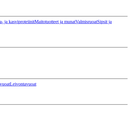
a- ja kasviproteiinit
Maitotuotteet ja munat
Valmisruoat
Sipsit ja
vuoat
Leivontavuoat