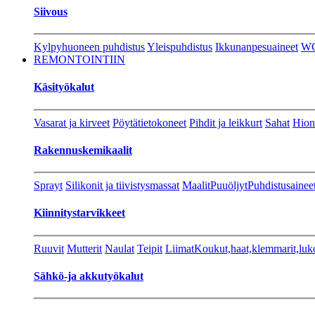
Siivous
Kylpyhuoneen puhdistus
Yleispuhdistus
Ikkunanpesuaineet
W
REMONTOINTIIN
Käsityökalut
Vasarat ja kirveet
Pöytätietokoneet
Pihdit ja leikkurt
Sahat
Hion
Rakennuskemikaalit
Sprayt
Silikonit ja tiivistysmassat
Maalit
Puuöljyt
Puhdistusainee
Kiinnitystarvikkeet
Ruuvit
Mutterit
Naulat
Teipit
Liimat
Koukut,haat,klemmarit,luk
Sähkö-ja akkutyökalut