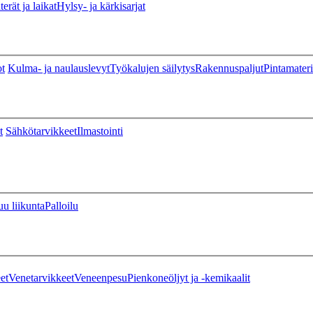
erät ja laikat
Hylsy- ja kärkisarjat
ot
Kulma- ja naulauslevyt
Työkalujen säilytys
Rakennuspaljut
Pintamateri
t
Sähkötarvikkeet
Ilmastointi
u liikunta
Palloilu
et
Venetarvikkeet
Veneenpesu
Pienkoneöljyt ja -kemikaalit