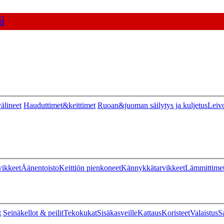
t
älineet
Hauduttimet&keittimet
Ruoan&juoman säilytys ja kuljetus
Leiv
vikkeet
Äänentoisto
Keittiön pienkoneet
Kännykkätarvikkeet
Lämmittime
t
Seinäkellot & peilit
Tekokukat
Sisäkasveille
Kattaus
Koristeet
Valaistus
S