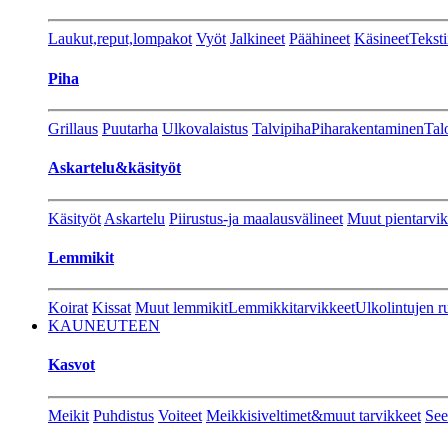
Laukut,reput,lompakot
Vyöt
Jalkineet
Päähineet
Käsineet
Teksti
Piha
Grillaus
Puutarha
Ulkovalaistus
Talvipiha
Piharakentaminen
Tal
Askartelu&käsityöt
Käsityöt
Askartelu
Piirustus-ja maalausvälineet
Muut pientarvik
Lemmikit
Koirat
Kissat
Muut lemmikit
Lemmikkitarvikkeet
Ulkolintujen r
KAUNEUTEEN
Kasvot
Meikit
Puhdistus
Voiteet
Meikkisiveltimet&muut tarvikkeet
See