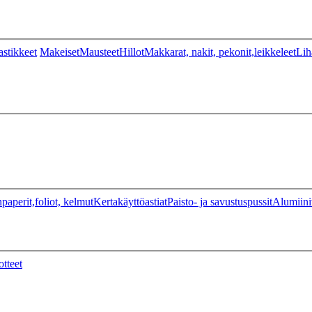
stikkeet
Makeiset
Mausteet
Hillot
Makkarat, nakit, pekonit,leikkeleet
Lih
paperit,foliot, kelmut
Kertakäyttöastiat
Paisto- ja savustuspussit
Alumiini
otteet