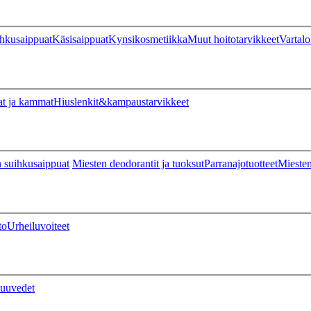
hkusaippuat
Käsisaippuat
Kynsikosmetiikka
Muut hoitotarvikkeet
Vartalo
at ja kammat
Hiuslenkit&kampaustarvikkeet
 suihkusaippuat
Miesten deodorantit ja tuoksut
Parranajotuotteet
Miesten
to
Urheiluvoiteet
uuvedet