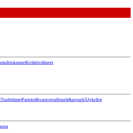
onta
Irtokannet
Keittiövälineet
t
Tuulettimet
Paristot&varavirrat
Imurit&pesurit
Älykellot
auna