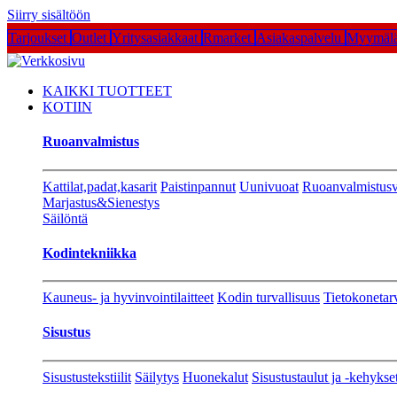
Siirry sisältöön
Tarjoukset
Outlet
Yritysasiakkaat
Rmarket
Asiakaspalvelu
Myymälä
KAIKKI TUOTTEET
KOTIIN
Ruoanvalmistus
Kattilat,padat,kasarit
Paistinpannut
Uunivuoat
Ruoanvalmistusv
Marjastus&Sienestys
Säilöntä
Kodintekniikka
Kauneus- ja hyvinvointilaitteet
Kodin turvallisuus
Tietokonetar
Sisustus
Sisustustekstiilit
Säilytys
Huonekalut
Sisustustaulut ja -kehykse