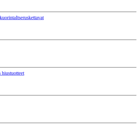
kuorinta
Itseruskettavat
 hiustuotteet