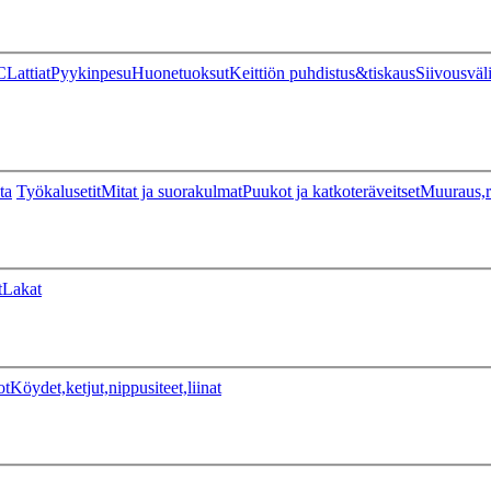
C
Lattiat
Pyykinpesu
Huonetuoksut
Keittiön puhdistus&tiskaus
Siivousväl
ta
Työkalusetit
Mitat ja suorakulmat
Puukot ja katkoteräveitset
Muuraus,r
t
Lakat
ot
Köydet,ketjut,nippusiteet,liinat