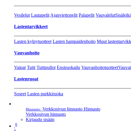
Vesilelut
Lautapelit
Ajanviettopelit
Palapelit
Vauvalelut
Sisäleiki
Lastentarvikkeet
Lasten kylpytuotteet
Lasten hampaidenhoito
Muut lastentarvikk
Vauvanhoito
Vaipat
Tutit
Tuttipullot
Ensiruokailu
Vauvanhoitotuotteet
Vauvat
Lastenruoat
Soseet
Lasten purkkiruoka
Verkkosivun hinnasto
Hinnasto
Hinnasto:
Verkkosivun hinnasto
Kirjaudu sisään
0
0