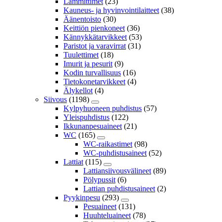
Lämmittimet
(23)
Kauneus- ja hyvinvointilaitteet
(38)
Äänentoisto
(30)
Keittiön pienkoneet
(36)
Kännykkätarvikkeet
(53)
Paristot ja varavirrat
(31)
Tuulettimet
(18)
Imurit ja pesurit
(9)
Kodin turvallisuus
(16)
Tietokonetarvikkeet
(4)
Älykellot
(4)
Siivous
(1198)
Kylpyhuoneen puhdistus
(57)
Yleispuhdistus
(122)
Ikkunanpesuaineet
(21)
WC
(165)
WC-raikastimet
(98)
WC-puhdistusaineet
(52)
Lattiat
(115)
Lattiansiivousvälineet
(89)
Pölypussit
(6)
Lattian puhdistusaineet
(2)
Pyykinpesu
(293)
Pesuaineet
(131)
Huuhteluaineet
(78)