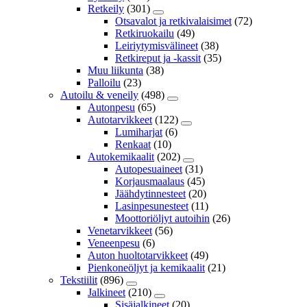
Retkeily
(301)
Otsavalot ja retkivalaisimet
(72)
Retkiruokailu
(49)
Leiriytymisvälineet
(38)
Retkireput ja -kassit
(35)
Muu liikunta
(38)
Palloilu
(23)
Autoilu & veneily
(498)
Autonpesu
(65)
Autotarvikkeet
(122)
Lumiharjat
(6)
Renkaat
(10)
Autokemikaalit
(202)
Autopesuaineet
(31)
Korjausmaalaus
(45)
Jäähdytinnesteet
(20)
Lasinpesunesteet
(11)
Moottoriöljyt autoihin
(26)
Venetarvikkeet
(56)
Veneenpesu
(6)
Auton huoltotarvikkeet
(49)
Pienkoneöljyt ja kemikaalit
(21)
Tekstiilit
(896)
Jalkineet
(210)
Sisäjalkineet
(20)