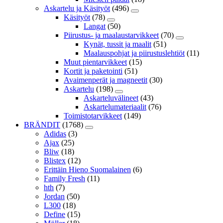
Askartelu ja Käsityöt
(496)
Käsityöt
(78)
Langat
(50)
Piirustus- ja maalaustarvikkeet
(70)
Kynät, tussit ja maalit
(51)
Maalauspohjat ja piirustuslehtiöt
(11)
Muut pientarvikkeet
(15)
Kortit ja paketointi
(51)
Avaimenperät ja magneetit
(30)
Askartelu
(198)
Askarteluvälineet
(43)
Askartelumateriaalit
(76)
Toimistotarvikkeet
(149)
BRÄNDIT
(1768)
Adidas
(3)
Ajax
(25)
Bliw
(18)
Blistex
(12)
Erittäin Hieno Suomalainen
(6)
Family Fresh
(11)
hth
(7)
Jordan
(50)
L300
(18)
Define
(15)