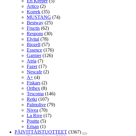
Eri Keeper
(5)
Artico
(2)
Korrek
(35)
MUSTANG
(74)
Bestway
(25)
Fructis
(62)
Respons
(30)
Elvital
(78)
Biozell
(57)
Essence
(176)
Garnier
(126)
Atria
(7)
Fazer
(17)
Nescafe
(2)
A+
(4)
Fiskars
(2)
Orthex
(8)
Tescoma
(146)
Retki
(107)
Palmolive
(79)
Nivea
(70)
La Rive
(17)
Pouttu
(5)
Erisan
(1)
PÄIVITTÄISTUOTTEET
(3367)