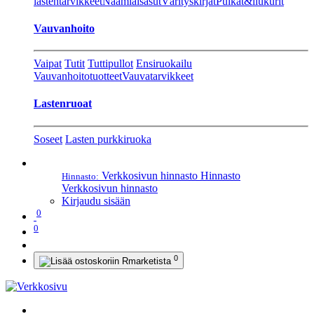
lastentarvikkeet
Naamiaisasut
Värityskirjat
Pulkat&liukurit
Vauvanhoito
Vaipat
Tutit
Tuttipullot
Ensiruokailu
Vauvanhoitotuotteet
Vauvatarvikkeet
Lastenruoat
Soseet
Lasten purkkiruoka
Verkkosivun hinnasto
Hinnasto
Hinnasto:
Verkkosivun hinnasto
Kirjaudu sisään
0
0
0