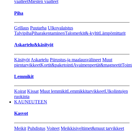
vaatteet
Miesten vaatteet
Piha
Grillaus
Puutarha
Ulkovalaistus
Talvipiha
Piharakentaminen
Talomerkit&-kyltit
Lämpömittarit
Askartelu&käsityöt
Käsityöt
Askartelu
Piirustus-ja maalausvälineet
Muut
pientarvikkeet
Kortit&paketointi
Avaimenpertät&magneetit
Toimi
Lemmikit
Koirat
Kissat
Muut lemmikit
Lemmikkitarvikkeet
Ulkolintujen
ruokinta
KAUNEUTEEN
Kasvot
Meikit
Puhdistus
Voiteet
Meikkisiveltimet&muut tarvikkeet