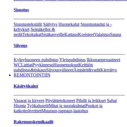
Sisustus
Sisustustekstiilit
Säilytys
Huonekalut
Sisustustaulut ja -
kehykset
Seinäkellot &
peilit
Tekokukat
Sisäkasveille
Kattaus
Koristeet
Valaistus
Sauna
Siivous
Kylpyhuoneen puhdistus
Yleispuhdistus
Ikkunanpesuaineet
WC
Lattiat
Pyykinpesu
Huonetuoksut
Keittiön
puhdistus&tiskaus
Siivousvälineet
Ämpärit&vadit
Kierrätys
REMONTOINTIIN
Käsityökalut
Vasarat ja kirveet
Pöytätietokoneet
Pihdit ja leikkurt
Sahat
Hionta
Työkalusetit
Mitat ja suorakulmat
Puukot ja
katkoteräveitset
Muuraus,rappaus,laatoitus
Rakennuskemikaalit