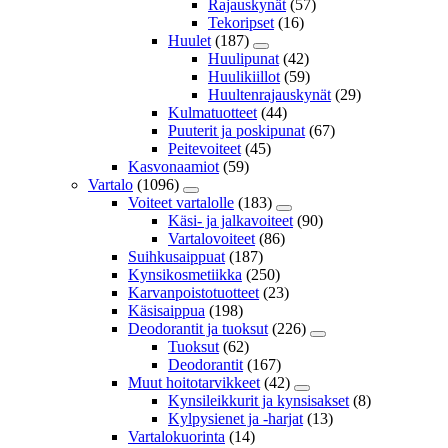
Rajauskynät
(57)
Tekoripset
(16)
Huulet
(187)
Huulipunat
(42)
Huulikiillot
(59)
Huultenrajauskynät
(29)
Kulmatuotteet
(44)
Puuterit ja poskipunat
(67)
Peitevoiteet
(45)
Kasvonaamiot
(59)
Vartalo
(1096)
Voiteet vartalolle
(183)
Käsi- ja jalkavoiteet
(90)
Vartalovoiteet
(86)
Suihkusaippuat
(187)
Kynsikosmetiikka
(250)
Karvanpoistotuotteet
(23)
Käsisaippua
(198)
Deodorantit ja tuoksut
(226)
Tuoksut
(62)
Deodorantit
(167)
Muut hoitotarvikkeet
(42)
Kynsileikkurit ja kynsisakset
(8)
Kylpysienet ja -harjat
(13)
Vartalokuorinta
(14)