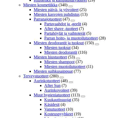
Hiuslenkit ja kampaustarvikkeet
(29)
Miesten kosmetiikka
(340)
Miesten päivä- ja yövoiteet
(25)
Miesten kasvojen puhdistus
(13)
Parranajotuotteet
(47)
Partavaahdot ja -geelit
(4)
After shave -tuotteet
(7)
Partahöylät ja vaihtoterät
(5)
Parran hoito- ja muotoilutuotteet
(28)
Miesten deodorantit ja tuoksut
(150)
Miesten tuoksut
(34)
Miesten deodorantit
(116)
Miesten hiustuotteet
(53)
Miesten shampoot
(37)
Miesten muotoilutuotteet
(11)
Miesten suihkusaippuat
(77)
Terveystuotteet
(280)
Aurinkotuotteet
(48)
After Sun
(7)
Aurinkovoiteet
(39)
Muut hygieniatuotteet
(113)
Kuukautissuojat
(35)
Käsidesit
(4)
Vanutuotteet
(10)
Kosteuspyyhkeet
(19)