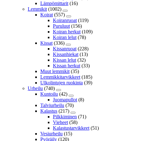
Lämpömittarit
(16)
Lemmikit
(1002)
Koirat
(557)
Koiranruoat
(119)
Puruluut
(156)
Koiran herkut
(109)
Koiran lelut
(78)
Kissat
(336)
Kissanruoat
(228)
Kissanhiekat
(13)
Kissan lelut
(32)
Kissan herkut
(33)
Muut lemmikit
(35)
Lemmikkitarvikkeet
(185)
Ulkolintujen ruokinta
(39)
Urheilu
(740)
Kuntoilu
(42)
Juomapullot
(8)
Talviurheilu
(70)
Kalastus
(217)
Pilkkiminen
(71)
Vieheet
(58)
Kalastustarvikkeet
(51)
Vesiurheilu
(15)
Pyöräily
(120)