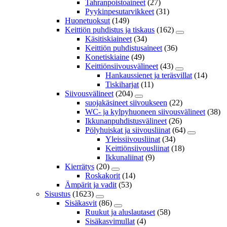
Tahranpoistoaineet
(27)
Pyykinpesutarvikkeet
(31)
Huonetuoksut
(149)
Keittiön puhdistus ja tiskaus
(162)
Käsitiskiaineet
(34)
Keittiön puhdistusaineet
(36)
Konetiskiaine
(49)
Keittiönsiivousvälineet
(43)
Hankaussienet ja teräsvillat
(14)
Tiskiharjat
(11)
Siivousvälineet
(204)
suojakäsineet siivoukseen
(22)
WC- ja kylpyhuoneen siivousvälineet
(38)
Ikkunanpuhdistusvälineet
(26)
Pölyhuiskat ja siivousliinat
(64)
Yleissiivousliinat
(34)
Keittiönsiivousliinat
(18)
Ikkunaliinat
(9)
Kierrätys
(20)
Roskakorit
(14)
Ämpärit ja vadit
(53)
Sisustus
(1623)
Sisäkasvit
(86)
Ruukut ja aluslautaset
(58)
Sisäkasvimullat
(4)