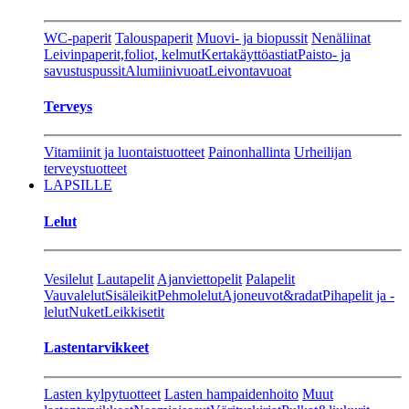
WC-paperit
Talouspaperit
Muovi- ja biopussit
Nenäliinat
Leivinpaperit,foliot, kelmut
Kertakäyttöastiat
Paisto- ja
savustuspussit
Alumiinivuoat
Leivontavuoat
Terveys
Vitamiinit ja luontaistuotteet
Painonhallinta
Urheilijan
terveystuotteet
LAPSILLE
Lelut
Vesilelut
Lautapelit
Ajanviettopelit
Palapelit
Vauvalelut
Sisäleikit
Pehmolelut
Ajoneuvot&radat
Pihapelit ja -
lelut
Nuket
Leikkisetit
Lastentarvikkeet
Lasten kylpytuotteet
Lasten hampaidenhoito
Muut