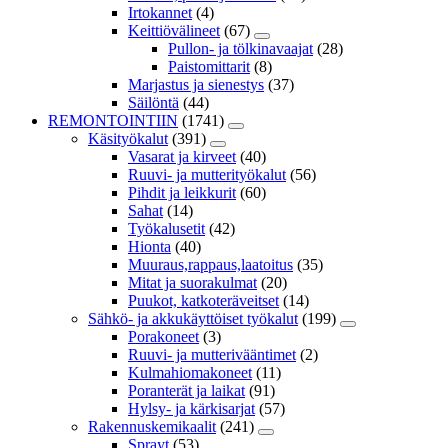
Irtokannet
(4)
Keittiövälineet
(67)
Pullon- ja tölkinavaajat
(28)
Paistomittarit
(8)
Marjastus ja sienestys
(37)
Säilöntä
(44)
REMONTOINTIIN
(1741)
Käsityökalut
(391)
Vasarat ja kirveet
(40)
Ruuvi- ja mutterityökalut
(56)
Pihdit ja leikkurit
(60)
Sahat
(14)
Työkalusetit
(42)
Hionta
(40)
Muuraus,rappaus,laatoitus
(35)
Mitat ja suorakulmat
(20)
Puukot, katkoteräveitset
(14)
Sähkö- ja akkukäyttöiset työkalut
(199)
Porakoneet
(3)
Ruuvi- ja mutterivääntimet
(2)
Kulmahiomakoneet
(11)
Poranterät ja laikat
(91)
Hylsy- ja kärkisarjat
(57)
Rakennuskemikaalit
(241)
Sprayt
(53)