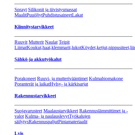
Sprayt
Silikonit ja tiivistysmassat
Maalit
Puuöljyt
Puhdistusaineet
Lakat
Kiinnitystarvikkeet
Ruuvit
Mutterit
Naulat
Teipit
Liimat
Koukut,haat,klemmarit,lukot
Köydet,ketjut,nippusiteet,lii
Sähkö-ja akkutyökalut
Porakoneet
Ruuvi- ja mutterivääntimet
Kulmahiomakone
Poranterät ja laikat
Hylsy- ja kärkisarjat
Rakennustarvikkeet
Suojavarusteet
Maalaustarvikkeet
Rakennuslämmittimet ja -
valot
Kulma- ja naulauslevyt
Työkalujen
säilytys
Rakennuspaljut
Pintamateriaalit
Lvis