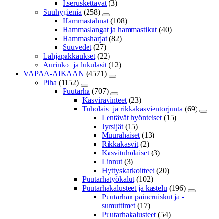
Itseruskettavat
(3)
Suuhygienia
(258)
Hammastahnat
(108)
Hammaslangat ja hammastikut
(40)
Hammasharjat
(82)
Suuvedet
(27)
Lahjapakkaukset
(22)
Aurinko- ja lukulasit
(12)
VAPAA-AIKAAN
(4571)
Piha
(1152)
Puutarha
(707)
Kasviravinteet
(23)
Tuholais- ja rikkakasvientorjunta
(69)
Lentävät hyönteiset
(15)
Jyrsijät
(15)
Muurahaiset
(13)
Rikkakasvit
(2)
Kasvituholaiset
(3)
Linnut
(3)
Hyttyskarkoitteet
(20)
Puutarhatyökalut
(102)
Puutarhakalusteet ja kastelu
(196)
Puutarhan paineruiskut ja -
sumuttimet
(17)
Puutarhakalusteet
(54)