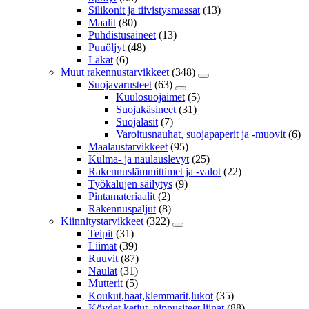
Silikonit ja tiivistysmassat
(13)
Maalit
(80)
Puhdistusaineet
(13)
Puuöljyt
(48)
Lakat
(6)
Muut rakennustarvikkeet
(348)
Suojavarusteet
(63)
Kuulosuojaimet
(5)
Suojakäsineet
(31)
Suojalasit
(7)
Varoitusnauhat, suojapaperit ja -muovit
(6)
Maalaustarvikkeet
(95)
Kulma- ja naulauslevyt
(25)
Rakennuslämmittimet ja -valot
(22)
Työkalujen säilytys
(9)
Pintamateriaalit
(2)
Rakennuspaljut
(8)
Kiinnitystarvikkeet
(322)
Teipit
(31)
Liimat
(39)
Ruuvit
(87)
Naulat
(31)
Mutterit
(5)
Koukut,haat,klemmarit,lukot
(35)
Köydet,ketjut, nippusiteet,liinat
(88)