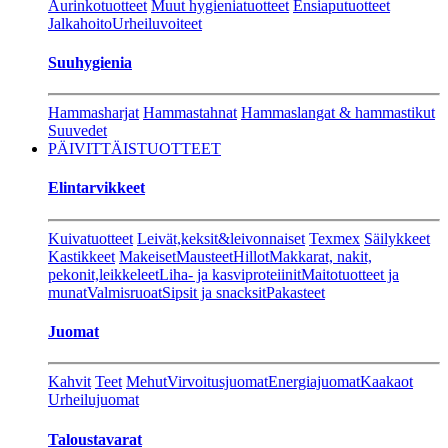
Aurinkotuotteet
Muut hygieniatuotteet
Ensiaputuotteet
Jalkahoito
Urheiluvoiteet
Suuhygienia
Hammasharjat
Hammastahnat
Hammaslangat & hammastikut
Suuvedet
PÄIVITTÄISTUOTTEET
Elintarvikkeet
Kuivatuotteet
Leivät,keksit&leivonnaiset
Texmex
Säilykkeet
Kastikkeet
Makeiset
Mausteet
Hillot
Makkarat, nakit,
pekonit,leikkeleet
Liha- ja kasviproteiinit
Maitotuotteet ja
munat
Valmisruoat
Sipsit ja snacksit
Pakasteet
Juomat
Kahvit
Teet
Mehut
Virvoitusjuomat
Energiajuomat
Kaakaot
Urheilujuomat
Taloustavarat