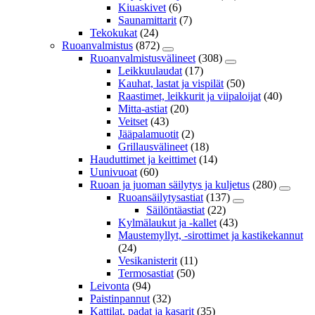
Kiuaskivet
(6)
Saunamittarit
(7)
Tekokukat
(24)
Ruoanvalmistus
(872)
Ruoanvalmistusvälineet
(308)
Leikkuulaudat
(17)
Kauhat, lastat ja vispilät
(50)
Raastimet, leikkurit ja viipaloijat
(40)
Mitta-astiat
(20)
Veitset
(43)
Jääpalamuotit
(2)
Grillausvälineet
(18)
Hauduttimet ja keittimet
(14)
Uunivuoat
(60)
Ruoan ja juoman säilytys ja kuljetus
(280)
Ruoansäilytysastiat
(137)
Säilöntäastiat
(22)
Kylmälaukut ja -kallet
(43)
Maustemyllyt, -sirottimet ja kastikekannut
(24)
Vesikanisterit
(11)
Termosastiat
(50)
Leivonta
(94)
Paistinpannut
(32)
Kattilat, padat ja kasarit
(35)