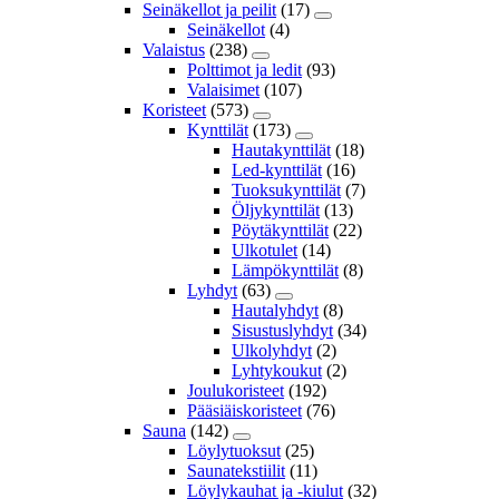
Seinäkellot ja peilit
(17)
Seinäkellot
(4)
Valaistus
(238)
Polttimot ja ledit
(93)
Valaisimet
(107)
Koristeet
(573)
Kynttilät
(173)
Hautakynttilät
(18)
Led-kynttilät
(16)
Tuoksukynttilät
(7)
Öljykynttilät
(13)
Pöytäkynttilät
(22)
Ulkotulet
(14)
Lämpökynttilät
(8)
Lyhdyt
(63)
Hautalyhdyt
(8)
Sisustuslyhdyt
(34)
Ulkolyhdyt
(2)
Lyhtykoukut
(2)
Joulukoristeet
(192)
Pääsiäiskoristeet
(76)
Sauna
(142)
Löylytuoksut
(25)
Saunatekstiilit
(11)
Löylykauhat ja -kiulut
(32)