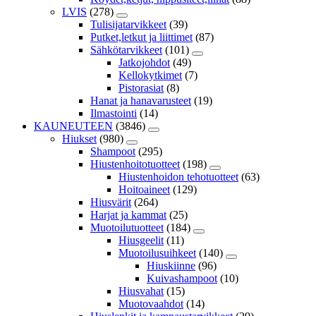
LVIS
(278)
Tulisijatarvikkeet
(39)
Putket,letkut ja liittimet
(87)
Sähkötarvikkeet
(101)
Jatkojohdot
(49)
Kellokytkimet
(7)
Pistorasiat
(8)
Hanat ja hanavarusteet
(19)
Ilmastointi
(14)
KAUNEUTEEN
(3846)
Hiukset
(980)
Shampoot
(295)
Hiustenhoitotuotteet
(198)
Hiustenhoidon tehotuotteet
(63)
Hoitoaineet
(129)
Hiusvärit
(264)
Harjat ja kammat
(25)
Muotoilutuotteet
(184)
Hiusgeelit
(11)
Muotoilusuihkeet
(140)
Hiuskiinne
(96)
Kuivashampoot
(10)
Hiusvahat
(15)
Muotovaahdot
(14)