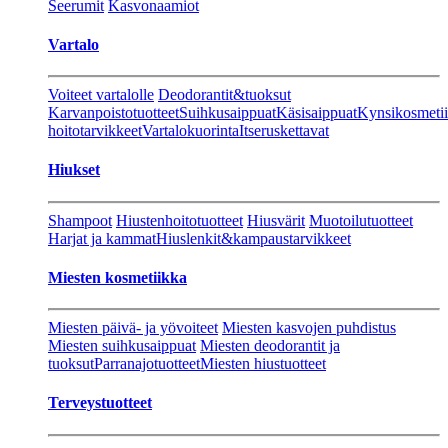
Seerumit
Kasvonaamiot
Vartalo
Voiteet vartalolle
Deodorantit&tuoksut
Karvanpoistotuotteet
Suihkusaippuat
Käsisaippuat
Kynsikosmeti
hoitotarvikkeet
Vartalokuorinta
Itseruskettavat
Hiukset
Shampoot
Hiustenhoitotuotteet
Hiusvärit
Muotoilutuotteet
Harjat ja kammat
Hiuslenkit&kampaustarvikkeet
Miesten kosmetiikka
Miesten päivä- ja yövoiteet
Miesten kasvojen puhdistus
Miesten suihkusaippuat
Miesten deodorantit ja
tuoksut
Parranajotuotteet
Miesten hiustuotteet
Terveystuotteet