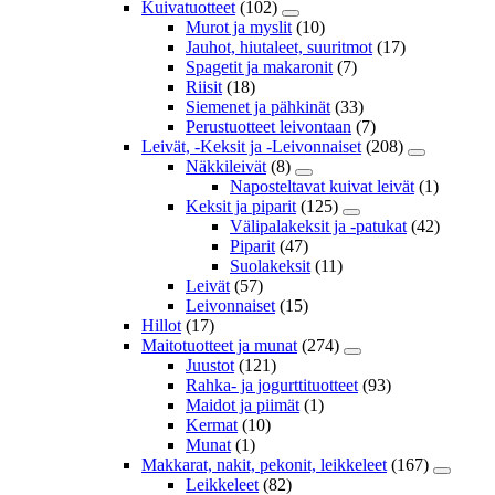
Kuivatuotteet
(102)
Murot ja myslit
(10)
Jauhot, hiutaleet, suuritmot
(17)
Spagetit ja makaronit
(7)
Riisit
(18)
Siemenet ja pähkinät
(33)
Perustuotteet leivontaan
(7)
Leivät, -Keksit ja -Leivonnaiset
(208)
Näkkileivät
(8)
Naposteltavat kuivat leivät
(1)
Keksit ja piparit
(125)
Välipalakeksit ja -patukat
(42)
Piparit
(47)
Suolakeksit
(11)
Leivät
(57)
Leivonnaiset
(15)
Hillot
(17)
Maitotuotteet ja munat
(274)
Juustot
(121)
Rahka- ja jogurttituotteet
(93)
Maidot ja piimät
(1)
Kermat
(10)
Munat
(1)
Makkarat, nakit, pekonit, leikkeleet
(167)
Leikkeleet
(82)