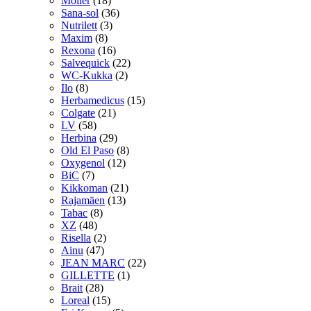
Möller
(18)
Sana-sol
(36)
Nutrilett
(3)
Maxim
(8)
Rexona
(16)
Salvequick
(22)
WC-Kukka
(2)
Ilo
(8)
Herbamedicus
(15)
Colgate
(21)
LV
(58)
Herbina
(29)
Old El Paso
(8)
Oxygenol
(12)
BiC
(7)
Kikkoman
(21)
Rajamäen
(13)
Tabac
(8)
XZ
(48)
Risella
(2)
Ainu
(47)
JEAN MARC
(22)
GILLETTE
(1)
Brait
(28)
Loreal
(15)