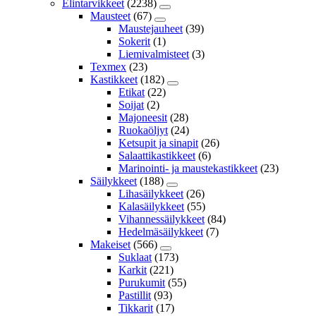
Elintarvikkeet
(2238)
Mausteet
(67)
Maustejauheet
(39)
Sokerit
(1)
Liemivalmisteet
(3)
Texmex
(23)
Kastikkeet
(182)
Etikat
(22)
Soijat
(2)
Majoneesit
(28)
Ruokaöljyt
(24)
Ketsupit ja sinapit
(26)
Salaattikastikkeet
(6)
Marinointi- ja maustekastikkeet
(23)
Säilykkeet
(188)
Lihasäilykkeet
(26)
Kalasäilykkeet
(55)
Vihannessäilykkeet
(84)
Hedelmäsäilykkeet
(7)
Makeiset
(566)
Suklaat
(173)
Karkit
(221)
Purukumit
(55)
Pastillit
(93)
Tikkarit
(17)