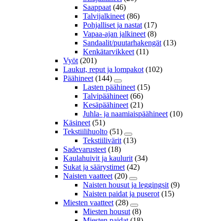
Saappaat
(46)
Talvijalkineet
(86)
Pohjalliset ja nastat
(17)
Vapaa-ajan jalkineet
(8)
Sandaalit/puutarhakengät
(13)
Kenkätarvikkeet
(11)
Vyöt
(201)
Laukut, reput ja lompakot
(102)
Päähineet
(144)
Lasten päähineet
(15)
Talvipäähineet
(66)
Kesäpäähineet
(21)
Juhla- ja naamiaispäähineet
(10)
Käsineet
(51)
Tekstiilihuolto
(51)
Tekstiilivärit
(13)
Sadevarusteet
(18)
Kaulahuivit ja kaulurit
(34)
Sukat ja säärystimet
(42)
Naisten vaatteet
(20)
Naisten housut ja leggingsit
(9)
Naisten paidat ja puserot
(15)
Miesten vaatteet
(28)
Miesten housut
(8)
Miesten paidat
(18)