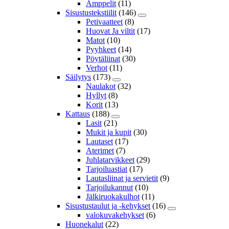
Amppelit
(11)
Sisustustekstiilit
(146)
Petivaatteet
(8)
Huovat Ja viltit
(17)
Matot
(10)
Pyyhkeet
(14)
Pöytäliinat
(30)
Verhot
(11)
Säilytys
(173)
Naulakot
(32)
Hyllyt
(8)
Korit
(13)
Kattaus
(188)
Lasit
(21)
Mukit ja kupit
(30)
Lautaset
(17)
Aterimet
(7)
Juhlatarvikkeet
(29)
Tarjoiluastiat
(17)
Lautasliinat ja servietit
(9)
Tarjoilukannut
(10)
Jälkiruokakulhot
(11)
Sisustustaulut ja -kehykset
(16)
valokuvakehykset
(6)
Huonekalut
(22)