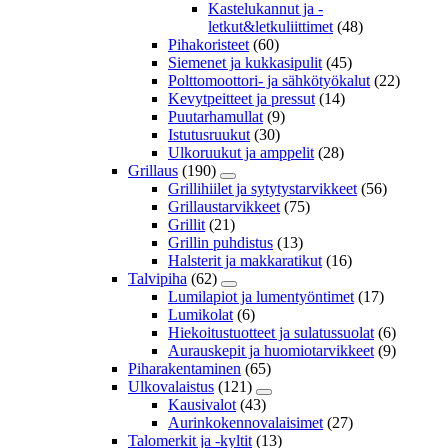
Kastelukannut ja -
letkut&letkuliittimet
(48)
Pihakoristeet
(60)
Siemenet ja kukkasipulit
(45)
Polttomoottori- ja sähkötyökalut
(22)
Kevytpeitteet ja pressut
(14)
Puutarhamullat
(9)
Istutusruukut
(30)
Ulkoruukut ja amppelit
(28)
Grillaus
(190)
Grillihiilet ja sytytystarvikkeet
(56)
Grillaustarvikkeet
(75)
Grillit
(21)
Grillin puhdistus
(13)
Halsterit ja makkaratikut
(16)
Talvipiha
(62)
Lumilapiot ja lumentyöntimet
(17)
Lumikolat
(6)
Hiekoitustuotteet ja sulatussuolat
(6)
Aurauskepit ja huomiotarvikkeet
(9)
Piharakentaminen
(65)
Ulkovalaistus
(121)
Kausivalot
(43)
Aurinkokennovalaisimet
(27)
Talomerkit ja -kyltit
(13)