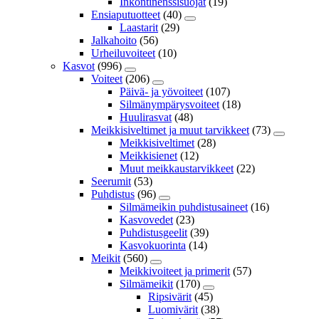
Inkontinenssisuojat
(19)
Ensiaputuotteet
(40)
Laastarit
(29)
Jalkahoito
(56)
Urheiluvoiteet
(10)
Kasvot
(996)
Voiteet
(206)
Päivä- ja yövoiteet
(107)
Silmänympärysvoiteet
(18)
Huulirasvat
(48)
Meikkisiveltimet ja muut tarvikkeet
(73)
Meikkisiveltimet
(28)
Meikkisienet
(12)
Muut meikkaustarvikkeet
(22)
Seerumit
(53)
Puhdistus
(96)
Silmämeikin puhdistusaineet
(16)
Kasvovedet
(23)
Puhdistusgeelit
(39)
Kasvokuorinta
(14)
Meikit
(560)
Meikkivoiteet ja primerit
(57)
Silmämeikit
(170)
Ripsivärit
(45)
Luomivärit
(38)