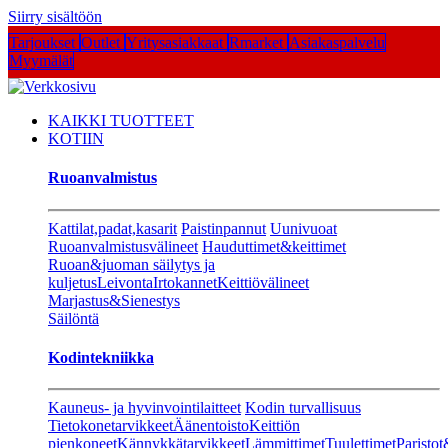
Siirry sisältöön
Tarjoukset
Outlet
Yritysasiakkaat
Rmarket
Asiakaspalvelu
Myymälät
KAIKKI TUOTTEET
KOTIIN
Ruoanvalmistus
Kattilat,padat,kasarit
Paistinpannut
Uunivuoat
Ruoanvalmistusvälineet
Hauduttimet&keittimet
Ruoan&juoman säilytys ja
kuljetus
Leivonta
Irtokannet
Keittiövälineet
Marjastus&Sienestys
Säilöntä
Kodintekniikka
Kauneus- ja hyvinvointilaitteet
Kodin turvallisuus
Tietokonetarvikkeet
Äänentoisto
Keittiön
pienkoneet
Kännykkätarvikkeet
Lämmittimet
Tuulettimet
Paristot