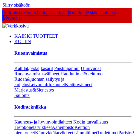
Siirry sisältöön
Tarjoukset
Outlet
Yritysasiakkaat
Rmarket
Asiakaspalvelu
Myymälät
KAIKKI TUOTTEET
KOTIIN
Ruoanvalmistus
Kattilat,padat,kasarit
Paistinpannut
Uunivuoat
Ruoanvalmistusvälineet
Hauduttimet&keittimet
Ruoan&juoman säilytys ja
kuljetus
Leivonta
Irtokannet
Keittiövälineet
Marjastus&Sienestys
Säilöntä
Kodintekniikka
Kauneus- ja hyvinvointilaitteet
Kodin turvallisuus
Tietokonetarvikkeet
Äänentoisto
Keittiön
pienkoneet
Kännykkätarvikkeet
Lämmittimet
Tuulettimet
Paristot