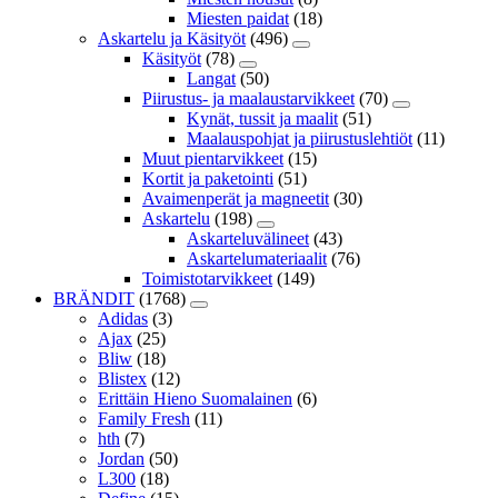
Miesten paidat
(18)
Askartelu ja Käsityöt
(496)
Käsityöt
(78)
Langat
(50)
Piirustus- ja maalaustarvikkeet
(70)
Kynät, tussit ja maalit
(51)
Maalauspohjat ja piirustuslehtiöt
(11)
Muut pientarvikkeet
(15)
Kortit ja paketointi
(51)
Avaimenperät ja magneetit
(30)
Askartelu
(198)
Askarteluvälineet
(43)
Askartelumateriaalit
(76)
Toimistotarvikkeet
(149)
BRÄNDIT
(1768)
Adidas
(3)
Ajax
(25)
Bliw
(18)
Blistex
(12)
Erittäin Hieno Suomalainen
(6)
Family Fresh
(11)
hth
(7)
Jordan
(50)
L300
(18)