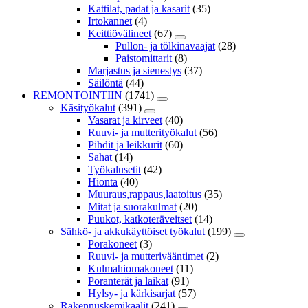
Kattilat, padat ja kasarit
(35)
Irtokannet
(4)
Keittiövälineet
(67)
Pullon- ja tölkinavaajat
(28)
Paistomittarit
(8)
Marjastus ja sienestys
(37)
Säilöntä
(44)
REMONTOINTIIN
(1741)
Käsityökalut
(391)
Vasarat ja kirveet
(40)
Ruuvi- ja mutterityökalut
(56)
Pihdit ja leikkurit
(60)
Sahat
(14)
Työkalusetit
(42)
Hionta
(40)
Muuraus,rappaus,laatoitus
(35)
Mitat ja suorakulmat
(20)
Puukot, katkoteräveitset
(14)
Sähkö- ja akkukäyttöiset työkalut
(199)
Porakoneet
(3)
Ruuvi- ja mutterivääntimet
(2)
Kulmahiomakoneet
(11)
Poranterät ja laikat
(91)
Hylsy- ja kärkisarjat
(57)
Rakennuskemikaalit
(241)