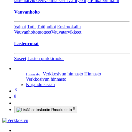
lastentarvikkeet
Naamiaisasut
Värityskirjat
Pulkat&liukurit
Vauvanhoito
Vaipat
Tutit
Tuttipullot
Ensiruokailu
Vauvanhoitotuotteet
Vauvatarvikkeet
Lastenruoat
Soseet
Lasten purkkiruoka
Verkkosivun hinnasto
Hinnasto
Hinnasto:
Verkkosivun hinnasto
Kirjaudu sisään
0
0
0