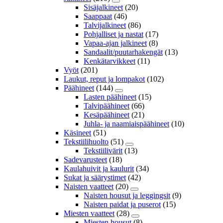
Sisäjalkineet
(20)
Saappaat
(46)
Talvijalkineet
(86)
Pohjalliset ja nastat
(17)
Vapaa-ajan jalkineet
(8)
Sandaalit/puutarhakengät
(13)
Kenkätarvikkeet
(11)
Vyöt
(201)
Laukut, reput ja lompakot
(102)
Päähineet
(144)
Lasten päähineet
(15)
Talvipäähineet
(66)
Kesäpäähineet
(21)
Juhla- ja naamiaispäähineet
(10)
Käsineet
(51)
Tekstiilihuolto
(51)
Tekstiilivärit
(13)
Sadevarusteet
(18)
Kaulahuivit ja kaulurit
(34)
Sukat ja säärystimet
(42)
Naisten vaatteet
(20)
Naisten housut ja leggingsit
(9)
Naisten paidat ja puserot
(15)
Miesten vaatteet
(28)
Miesten housut
(8)