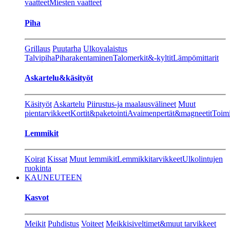
vaatteet
Miesten vaatteet
Piha
Grillaus
Puutarha
Ulkovalaistus
Talvipiha
Piharakentaminen
Talomerkit&-kyltit
Lämpömittarit
Askartelu&käsityöt
Käsityöt
Askartelu
Piirustus-ja maalausvälineet
Muut
pientarvikkeet
Kortit&paketointi
Avaimenpertät&magneetit
Toimi
Lemmikit
Koirat
Kissat
Muut lemmikit
Lemmikkitarvikkeet
Ulkolintujen
ruokinta
KAUNEUTEEN
Kasvot
Meikit
Puhdistus
Voiteet
Meikkisiveltimet&muut tarvikkeet