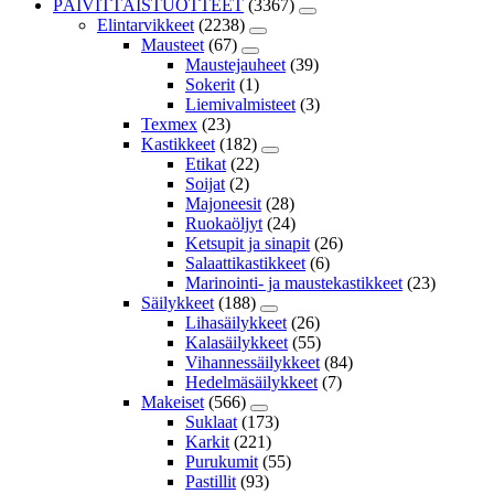
PÄIVITTÄISTUOTTEET
(3367)
Elintarvikkeet
(2238)
Mausteet
(67)
Maustejauheet
(39)
Sokerit
(1)
Liemivalmisteet
(3)
Texmex
(23)
Kastikkeet
(182)
Etikat
(22)
Soijat
(2)
Majoneesit
(28)
Ruokaöljyt
(24)
Ketsupit ja sinapit
(26)
Salaattikastikkeet
(6)
Marinointi- ja maustekastikkeet
(23)
Säilykkeet
(188)
Lihasäilykkeet
(26)
Kalasäilykkeet
(55)
Vihannessäilykkeet
(84)
Hedelmäsäilykkeet
(7)
Makeiset
(566)
Suklaat
(173)
Karkit
(221)
Purukumit
(55)
Pastillit
(93)