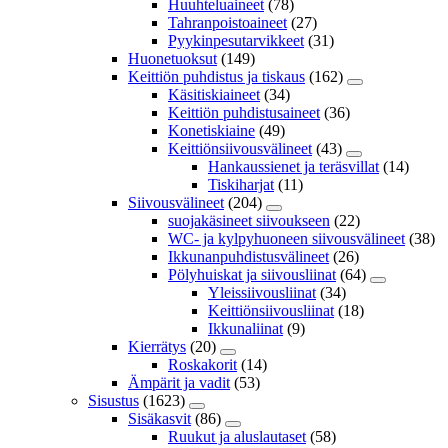
Huuhteluaineet
(78)
Tahranpoistoaineet
(27)
Pyykinpesutarvikkeet
(31)
Huonetuoksut
(149)
Keittiön puhdistus ja tiskaus
(162)
Käsitiskiaineet
(34)
Keittiön puhdistusaineet
(36)
Konetiskiaine
(49)
Keittiönsiivousvälineet
(43)
Hankaussienet ja teräsvillat
(14)
Tiskiharjat
(11)
Siivousvälineet
(204)
suojakäsineet siivoukseen
(22)
WC- ja kylpyhuoneen siivousvälineet
(38)
Ikkunanpuhdistusvälineet
(26)
Pölyhuiskat ja siivousliinat
(64)
Yleissiivousliinat
(34)
Keittiönsiivousliinat
(18)
Ikkunaliinat
(9)
Kierrätys
(20)
Roskakorit
(14)
Ämpärit ja vadit
(53)
Sisustus
(1623)
Sisäkasvit
(86)
Ruukut ja aluslautaset
(58)