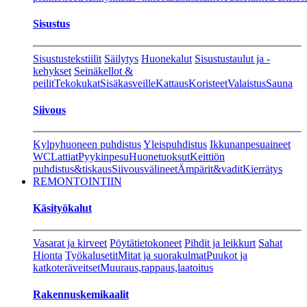
Sisustus
Sisustustekstiilit
Säilytys
Huonekalut
Sisustustaulut ja -
kehykset
Seinäkellot &
peilit
Tekokukat
Sisäkasveille
Kattaus
Koristeet
Valaistus
Sauna
Siivous
Kylpyhuoneen puhdistus
Yleispuhdistus
Ikkunanpesuaineet
WC
Lattiat
Pyykinpesu
Huonetuoksut
Keittiön
puhdistus&tiskaus
Siivousvälineet
Ämpärit&vadit
Kierrätys
REMONTOINTIIN
Käsityökalut
Vasarat ja kirveet
Pöytätietokoneet
Pihdit ja leikkurt
Sahat
Hionta
Työkalusetit
Mitat ja suorakulmat
Puukot ja
katkoteräveitset
Muuraus,rappaus,laatoitus
Rakennuskemikaalit