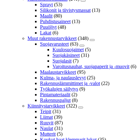
Sprayt
(53)
Silikonit ja tiivistysmassat
(13)
Maalit
(80)
Puhdistusaineet
(13)
Puuöljyt
(48)
Lakat
(6)
Muut rakennustarvikkeet
(348)
Suojavarusteet
(63)
Kuulosuojaimet
(5)
Suojakäsineet
(31)
Suojalasit
(7)
Varoitusnauhat, suojapaperit ja -muovit
(6)
Maalaustarvikkeet
(95)
Kulma- ja naulauslevyt
(25)
Rakennuslämmittimet ja -valot
(22)
Työkalujen säilytys
(9)
Pintamateriaalit
(2)
Rakennuspaljut
(8)
Kiinnitystarvikkeet
(322)
Teipit
(31)
Liimat
(39)
Ruuvit
(87)
Naulat
(31)
Mutterit
(5)
Koukut,haat,klemmarit,lukot
(35)