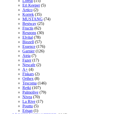
Loreal
(15)
Eri Keeper
(5)
Artico
(2)
Korrek
(35)
MUSTANG
(74)
Bestway
(25)
Fructis
(62)
Respons
(30)
Elvital
(78)
Biozell
(57)
Essence
(176)
Garnier
(126)
Atria
(7)
Fazer
(17)
Nescafe
(2)
A+
(4)
Fiskars
(2)
Orthex
(8)
Tescoma
(146)
Retki
(107)
Palmolive
(79)
Nivea
(70)
La Rive
(17)
Pouttu
(5)
Erisan
(1)