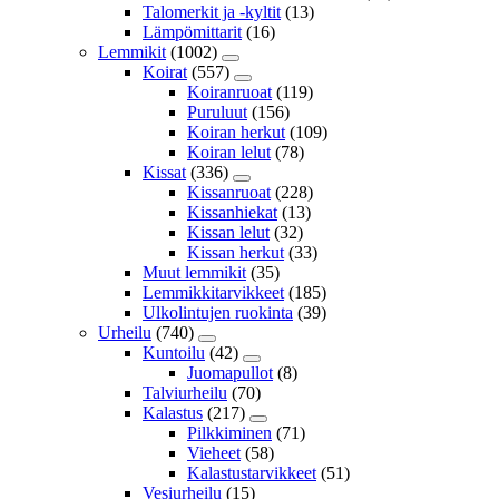
Talomerkit ja -kyltit
(13)
Lämpömittarit
(16)
Lemmikit
(1002)
Koirat
(557)
Koiranruoat
(119)
Puruluut
(156)
Koiran herkut
(109)
Koiran lelut
(78)
Kissat
(336)
Kissanruoat
(228)
Kissanhiekat
(13)
Kissan lelut
(32)
Kissan herkut
(33)
Muut lemmikit
(35)
Lemmikkitarvikkeet
(185)
Ulkolintujen ruokinta
(39)
Urheilu
(740)
Kuntoilu
(42)
Juomapullot
(8)
Talviurheilu
(70)
Kalastus
(217)
Pilkkiminen
(71)
Vieheet
(58)
Kalastustarvikkeet
(51)
Vesiurheilu
(15)