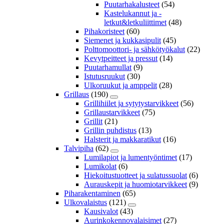
Puutarhakalusteet
(54)
Kastelukannut ja -
letkut&letkuliittimet
(48)
Pihakoristeet
(60)
Siemenet ja kukkasipulit
(45)
Polttomoottori- ja sähkötyökalut
(22)
Kevytpeitteet ja pressut
(14)
Puutarhamullat
(9)
Istutusruukut
(30)
Ulkoruukut ja amppelit
(28)
Grillaus
(190)
Grillihiilet ja sytytystarvikkeet
(56)
Grillaustarvikkeet
(75)
Grillit
(21)
Grillin puhdistus
(13)
Halsterit ja makkaratikut
(16)
Talvipiha
(62)
Lumilapiot ja lumentyöntimet
(17)
Lumikolat
(6)
Hiekoitustuotteet ja sulatussuolat
(6)
Aurauskepit ja huomiotarvikkeet
(9)
Piharakentaminen
(65)
Ulkovalaistus
(121)
Kausivalot
(43)
Aurinkokennovalaisimet
(27)