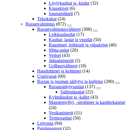
Löylykauhat ja -kiulut
(32)
Kiuaskivet
(6)
Saunamittarit
(7)
Tekokukat
(24)
Ruoanvalmistus
(872)
Ruoanvalmistusvälineet
(308)
Leikkuulaudat
(17)
Kauhat, lastat ja vispilät
(50)
Raastimet, leikkurit ja viipaloijat
(40)
Mitta-astiat
(20)
Veitset
(43)
Jääpalamuotit
(2)
Grillausvälineet
(18)
Hauduttimet ja keittimet
(14)
Uunivuoat
(60)
Ruoan ja juoman säilytys ja kuljetus
(280)
Ruoansäilytysastiat
(137)
Säilöntäastiat
(22)
Kylmälaukut ja -kallet
(43)
Maustemyllyt, -sirottimet ja kastikekannut
(24)
Vesikanisterit
(11)
Termosastiat
(50)
Leivonta
(94)
Paistinpannut
(32)