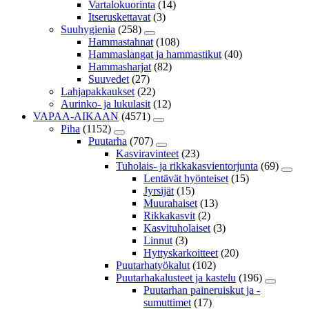
Vartalokuorinta
(14)
Itseruskettavat
(3)
Suuhygienia
(258)
Hammastahnat
(108)
Hammaslangat ja hammastikut
(40)
Hammasharjat
(82)
Suuvedet
(27)
Lahjapakkaukset
(22)
Aurinko- ja lukulasit
(12)
VAPAA-AIKAAN
(4571)
Piha
(1152)
Puutarha
(707)
Kasviravinteet
(23)
Tuholais- ja rikkakasvientorjunta
(69)
Lentävät hyönteiset
(15)
Jyrsijät
(15)
Muurahaiset
(13)
Rikkakasvit
(2)
Kasvituholaiset
(3)
Linnut
(3)
Hyttyskarkoitteet
(20)
Puutarhatyökalut
(102)
Puutarhakalusteet ja kastelu
(196)
Puutarhan paineruiskut ja -
sumuttimet
(17)