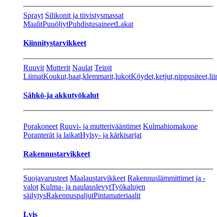
Sprayt
Silikonit ja tiivistysmassat
Maalit
Puuöljyt
Puhdistusaineet
Lakat
Kiinnitystarvikkeet
Ruuvit
Mutterit
Naulat
Teipit
Liimat
Koukut,haat,klemmarit,lukot
Köydet,ketjut,nippusiteet,lii
Sähkö-ja akkutyökalut
Porakoneet
Ruuvi- ja mutterivääntimet
Kulmahiomakone
Poranterät ja laikat
Hylsy- ja kärkisarjat
Rakennustarvikkeet
Suojavarusteet
Maalaustarvikkeet
Rakennuslämmittimet ja -
valot
Kulma- ja naulauslevyt
Työkalujen
säilytys
Rakennuspaljut
Pintamateriaalit
Lvis