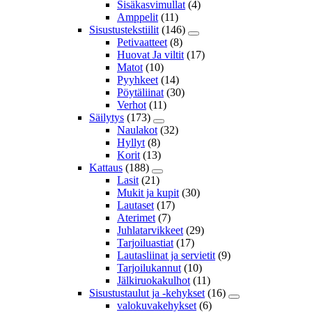
Sisäkasvimullat
(4)
Amppelit
(11)
Sisustustekstiilit
(146)
Petivaatteet
(8)
Huovat Ja viltit
(17)
Matot
(10)
Pyyhkeet
(14)
Pöytäliinat
(30)
Verhot
(11)
Säilytys
(173)
Naulakot
(32)
Hyllyt
(8)
Korit
(13)
Kattaus
(188)
Lasit
(21)
Mukit ja kupit
(30)
Lautaset
(17)
Aterimet
(7)
Juhlatarvikkeet
(29)
Tarjoiluastiat
(17)
Lautasliinat ja servietit
(9)
Tarjoilukannut
(10)
Jälkiruokakulhot
(11)
Sisustustaulut ja -kehykset
(16)
valokuvakehykset
(6)