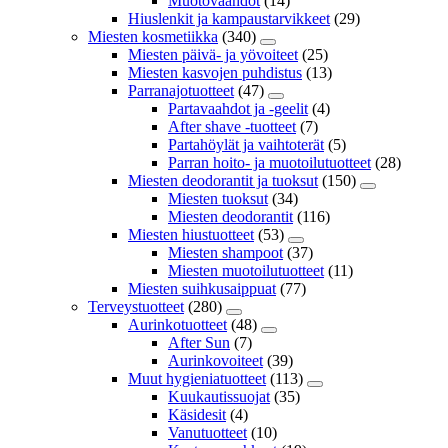
Muotovaahdot
(14)
Hiuslenkit ja kampaustarvikkeet
(29)
Miesten kosmetiikka
(340)
Miesten päivä- ja yövoiteet
(25)
Miesten kasvojen puhdistus
(13)
Parranajotuotteet
(47)
Partavaahdot ja -geelit
(4)
After shave -tuotteet
(7)
Partahöylät ja vaihtoterät
(5)
Parran hoito- ja muotoilutuotteet
(28)
Miesten deodorantit ja tuoksut
(150)
Miesten tuoksut
(34)
Miesten deodorantit
(116)
Miesten hiustuotteet
(53)
Miesten shampoot
(37)
Miesten muotoilutuotteet
(11)
Miesten suihkusaippuat
(77)
Terveystuotteet
(280)
Aurinkotuotteet
(48)
After Sun
(7)
Aurinkovoiteet
(39)
Muut hygieniatuotteet
(113)
Kuukautissuojat
(35)
Käsidesit
(4)
Vanutuotteet
(10)