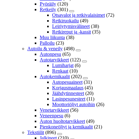
Pyöräily
(120)
Retkeily
(301)
Otsavalot ja retkivalaisimet
(72)
Retkiruokailu
(49)
Leiriytymisvälineet
(38)
Retkireput ja -kassit
(35)
Muu liikunta
(38)
Palloilu
(23)
Autoilu & veneily
(498)
Autonpesu
(65)
Autotarvikkeet
(122)
Lumiharjat
(6)
Renkaat
(10)
Autokemikaalit
(202)
Autopesuaineet
(31)
Korjausmaalaus
(45)
Jäähdytinnesteet
(20)
Lasinpesunesteet
(11)
Moottoriöljyt autoihin
(26)
Venetarvikkeet
(56)
Veneenpesu
(6)
Auton huoltotarvikkeet
(49)
Pienkoneöljyt ja kemikaalit
(21)
Tekstiilit
(896)
Jalkineet
(210)