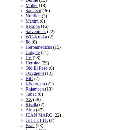
Define
(15)
Möller
(18)
Sana-sol
(36)
Nutrilett
(3)
Maxim
(8)
Rexona
(16)
Salvequick
(22)
WC-Kukka
(2)
Ilo
(8)
Herbamedicus
(15)
Colgate
(21)
LV
(58)
Herbina
(29)
Old El Paso
(8)
Oxygenol
(12)
BiC
(7)
Kikkoman
(21)
Rajamäen
(13)
Tabac
(8)
XZ
(48)
Risella
(2)
Ainu
(47)
JEAN MARC
(22)
GILLETTE
(1)
Brait
(28)