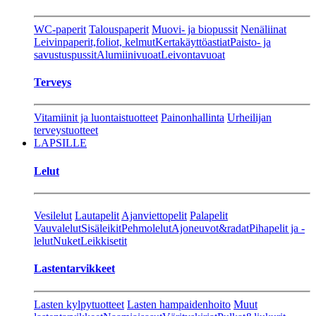
WC-paperit
Talouspaperit
Muovi- ja biopussit
Nenäliinat
Leivinpaperit,foliot, kelmut
Kertakäyttöastiat
Paisto- ja
savustuspussit
Alumiinivuoat
Leivontavuoat
Terveys
Vitamiinit ja luontaistuotteet
Painonhallinta
Urheilijan
terveystuotteet
LAPSILLE
Lelut
Vesilelut
Lautapelit
Ajanviettopelit
Palapelit
Vauvalelut
Sisäleikit
Pehmolelut
Ajoneuvot&radat
Pihapelit ja -
lelut
Nuket
Leikkisetit
Lastentarvikkeet
Lasten kylpytuotteet
Lasten hampaidenhoito
Muut