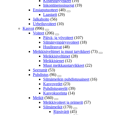
Kosteuspyyhkeet
(19)
Inkontinenssisuojat
(19)
Ensiaputuotteet
(40)
Laastarit
(29)
Jalkahoito
(56)
Urheiluvoiteet
(10)
Kasvot
(996)
Voiteet
(206)
Päivä- ja yövoiteet
(107)
Silmänympärysvoiteet
(18)
Huulirasvat
(48)
Meikkisiveltimet ja muut tarvikkeet
(73)
Meikkisiveltimet
(28)
Meikkisienet
(12)
Muut meikkaustarvikkeet
(22)
Seerumit
(53)
Puhdistus
(96)
Silmämeikin puhdistusaineet
(16)
Kasvovedet
(23)
Puhdistusgeelit
(39)
Kasvokuorinta
(14)
Meikit
(560)
Meikkivoiteet ja primerit
(57)
Silmämeikit
(170)
Ripsivärit
(45)