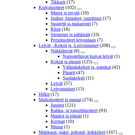
Tikkarit
(17)
Kuivatuotteet
(102)
Murot ja myslit
(10)
Jauhot, hiutaleet, suuritmot
(17)
Spagetit ja makaronit
(7)
Riisit
(18)
Siemenet ja pähkinät
(33)
Perustuotteet leivontaan
(7)
Leivät, -Keksit ja -Leivonnaiset
(208)
Näkkileivät
(8)
Naposteltavat kuivat leivät
(1)
Keksit ja piparit
(125)
Välipalakeksit ja -patukat
(42)
Piparit
(47)
Suolakeksit
(11)
Leivät
(57)
Leivonnaiset
(15)
Hillot
(17)
Maitotuotteet ja munat
(274)
Juustot
(121)
Rahka- ja jogurttituotteet
(93)
Maidot ja piimät
(1)
Kermat
(10)
Munat
(1)
Makkarat, nakit, pekonit, leikkeleet
(167)