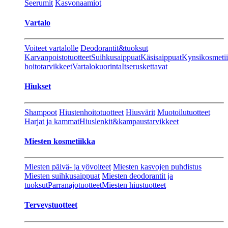
Seerumit
Kasvonaamiot
Vartalo
Voiteet vartalolle
Deodorantit&tuoksut
Karvanpoistotuotteet
Suihkusaippuat
Käsisaippuat
Kynsikosmeti
hoitotarvikkeet
Vartalokuorinta
Itseruskettavat
Hiukset
Shampoot
Hiustenhoitotuotteet
Hiusvärit
Muotoilutuotteet
Harjat ja kammat
Hiuslenkit&kampaustarvikkeet
Miesten kosmetiikka
Miesten päivä- ja yövoiteet
Miesten kasvojen puhdistus
Miesten suihkusaippuat
Miesten deodorantit ja
tuoksut
Parranajotuotteet
Miesten hiustuotteet
Terveystuotteet