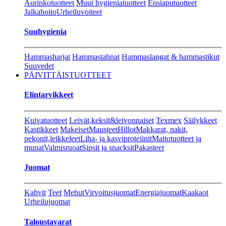
Aurinkotuotteet
Muut hygieniatuotteet
Ensiaputuotteet
Jalkahoito
Urheiluvoiteet
Suuhygienia
Hammasharjat
Hammastahnat
Hammaslangat & hammastikut
Suuvedet
PÄIVITTÄISTUOTTEET
Elintarvikkeet
Kuivatuotteet
Leivät,keksit&leivonnaiset
Texmex
Säilykkeet
Kastikkeet
Makeiset
Mausteet
Hillot
Makkarat, nakit,
pekonit,leikkeleet
Liha- ja kasviproteiinit
Maitotuotteet ja
munat
Valmisruoat
Sipsit ja snacksit
Pakasteet
Juomat
Kahvit
Teet
Mehut
Virvoitusjuomat
Energiajuomat
Kaakaot
Urheilujuomat
Taloustavarat