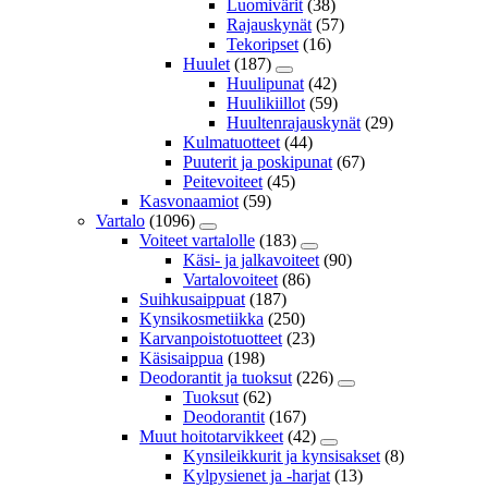
Luomivärit
(38)
Rajauskynät
(57)
Tekoripset
(16)
Huulet
(187)
Huulipunat
(42)
Huulikiillot
(59)
Huultenrajauskynät
(29)
Kulmatuotteet
(44)
Puuterit ja poskipunat
(67)
Peitevoiteet
(45)
Kasvonaamiot
(59)
Vartalo
(1096)
Voiteet vartalolle
(183)
Käsi- ja jalkavoiteet
(90)
Vartalovoiteet
(86)
Suihkusaippuat
(187)
Kynsikosmetiikka
(250)
Karvanpoistotuotteet
(23)
Käsisaippua
(198)
Deodorantit ja tuoksut
(226)
Tuoksut
(62)
Deodorantit
(167)
Muut hoitotarvikkeet
(42)
Kynsileikkurit ja kynsisakset
(8)
Kylpysienet ja -harjat
(13)