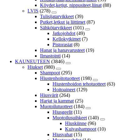
Köydet,ketjut, nippusiteet,liinat
(88)
LVIS
(278)
Tulisijatarvikkeet
(39)
Putket,letkut ja liittimet
(87)
Sähkötarvikkeet
(101)
Jatkojohdot
(49)
Kellokytkimet
(7)
Pistorasiat
(8)
Hanat ja hanavarusteet
(19)
Ilmastointi
(14)
KAUNEUTEEN
(3846)
Hiukset
(980)
Shampoot
(295)
Hiustenhoitotuotteet
(198)
Hiustenhoidon tehotuotteet
(63)
Hoitoaineet
(129)
Hiusvärit
(264)
Harjat ja kammat
(25)
Muotoilutuotteet
(184)
Hiusgeelit
(11)
Muotoilusuihkeet
(140)
Hiuskiinne
(96)
Kuivashampoot
(10)
Hiusvahat
(15)