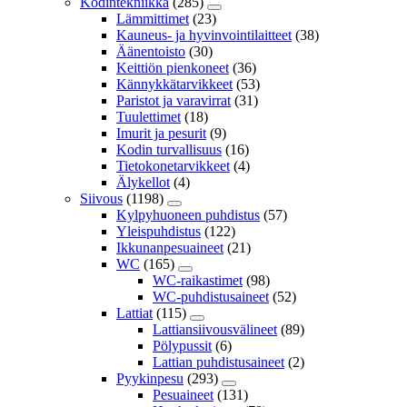
Kodintekniikka
(285)
Lämmittimet
(23)
Kauneus- ja hyvinvointilaitteet
(38)
Äänentoisto
(30)
Keittiön pienkoneet
(36)
Kännykkätarvikkeet
(53)
Paristot ja varavirrat
(31)
Tuulettimet
(18)
Imurit ja pesurit
(9)
Kodin turvallisuus
(16)
Tietokonetarvikkeet
(4)
Älykellot
(4)
Siivous
(1198)
Kylpyhuoneen puhdistus
(57)
Yleispuhdistus
(122)
Ikkunanpesuaineet
(21)
WC
(165)
WC-raikastimet
(98)
WC-puhdistusaineet
(52)
Lattiat
(115)
Lattiansiivousvälineet
(89)
Pölypussit
(6)
Lattian puhdistusaineet
(2)
Pyykinpesu
(293)
Pesuaineet
(131)