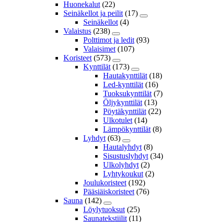
Huonekalut
(22)
Seinäkellot ja peilit
(17)
Seinäkellot
(4)
Valaistus
(238)
Polttimot ja ledit
(93)
Valaisimet
(107)
Koristeet
(573)
Kynttilät
(173)
Hautakynttilät
(18)
Led-kynttilät
(16)
Tuoksukynttilät
(7)
Öljykynttilät
(13)
Pöytäkynttilät
(22)
Ulkotulet
(14)
Lämpökynttilät
(8)
Lyhdyt
(63)
Hautalyhdyt
(8)
Sisustuslyhdyt
(34)
Ulkolyhdyt
(2)
Lyhtykoukut
(2)
Joulukoristeet
(192)
Pääsiäiskoristeet
(76)
Sauna
(142)
Löylytuoksut
(25)
Saunatekstiilit
(11)