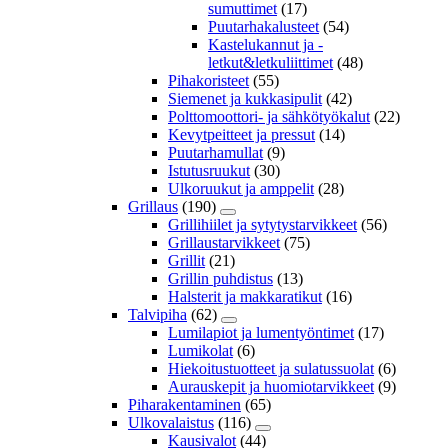
sumuttimet
(17)
Puutarhakalusteet
(54)
Kastelukannut ja -
letkut&letkuliittimet
(48)
Pihakoristeet
(55)
Siemenet ja kukkasipulit
(42)
Polttomoottori- ja sähkötyökalut
(22)
Kevytpeitteet ja pressut
(14)
Puutarhamullat
(9)
Istutusruukut
(30)
Ulkoruukut ja amppelit
(28)
Grillaus
(190)
Grillihiilet ja sytytystarvikkeet
(56)
Grillaustarvikkeet
(75)
Grillit
(21)
Grillin puhdistus
(13)
Halsterit ja makkaratikut
(16)
Talvipiha
(62)
Lumilapiot ja lumentyöntimet
(17)
Lumikolat
(6)
Hiekoitustuotteet ja sulatussuolat
(6)
Aurauskepit ja huomiotarvikkeet
(9)
Piharakentaminen
(65)
Ulkovalaistus
(116)
Kausivalot
(44)