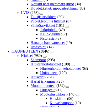
Koukut,haat,klemmarit,lukot
(34)
Köydet,ketjut, nippusiteet,liinat
(88)
LVIS
(278)
Tulisijatarvikkeet
(39)
Putket,letkut ja liittimet
(87)
Sähkötarvikkeet
(101)
Jatkojohdot
(49)
Kellokytkimet
(7)
Pistorasiat
(8)
Hanat ja hanavarusteet
(19)
Ilmastointi
(14)
KAUNEUTEEN
(3846)
Hiukset
(980)
Shampoot
(295)
Hiustenhoitotuotteet
(198)
Hiustenhoidon tehotuotteet
(63)
Hoitoaineet
(129)
Hiusvärit
(264)
Harjat ja kammat
(25)
Muotoilutuotteet
(184)
Hiusgeelit
(11)
Muotoilusuihkeet
(140)
Hiuskiinne
(96)
Kuivashampoot
(10)