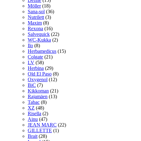
Define
(15)
Möller
(18)
Sana-sol
(36)
Nutrilett
(3)
Maxim
(8)
Rexona
(16)
Salvequick
(22)
WC-Kukka
(2)
Ilo
(8)
Herbamedicus
(15)
Colgate
(21)
LV
(58)
Herbina
(29)
Old El Paso
(8)
Oxygenol
(12)
BiC
(7)
Kikkoman
(21)
Rajamäen
(13)
Tabac
(8)
XZ
(48)
Risella
(2)
Ainu
(47)
JEAN MARC
(22)
GILLETTE
(1)
Brait
(28)