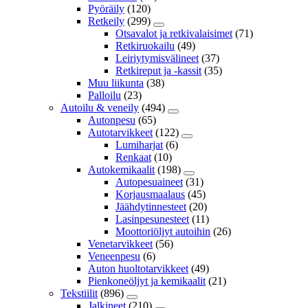
Pyöräily
(120)
Retkeily
(299)
Otsavalot ja retkivalaisimet
(71)
Retkiruokailu
(49)
Leiriytymisvälineet
(37)
Retkireput ja -kassit
(35)
Muu liikunta
(38)
Palloilu
(23)
Autoilu & veneily
(494)
Autonpesu
(65)
Autotarvikkeet
(122)
Lumiharjat
(6)
Renkaat
(10)
Autokemikaalit
(198)
Autopesuaineet
(31)
Korjausmaalaus
(45)
Jäähdytinnesteet
(20)
Lasinpesunesteet
(11)
Moottoriöljyt autoihin
(26)
Venetarvikkeet
(56)
Veneenpesu
(6)
Auton huoltotarvikkeet
(49)
Pienkoneöljyt ja kemikaalit
(21)
Tekstiilit
(896)
Jalkineet
(210)