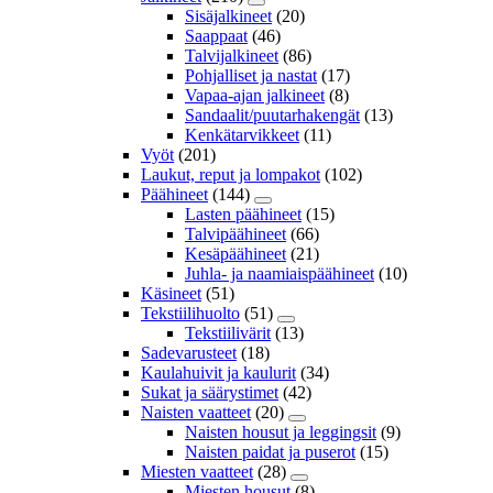
Sisäjalkineet
(20)
Saappaat
(46)
Talvijalkineet
(86)
Pohjalliset ja nastat
(17)
Vapaa-ajan jalkineet
(8)
Sandaalit/puutarhakengät
(13)
Kenkätarvikkeet
(11)
Vyöt
(201)
Laukut, reput ja lompakot
(102)
Päähineet
(144)
Lasten päähineet
(15)
Talvipäähineet
(66)
Kesäpäähineet
(21)
Juhla- ja naamiaispäähineet
(10)
Käsineet
(51)
Tekstiilihuolto
(51)
Tekstiilivärit
(13)
Sadevarusteet
(18)
Kaulahuivit ja kaulurit
(34)
Sukat ja säärystimet
(42)
Naisten vaatteet
(20)
Naisten housut ja leggingsit
(9)
Naisten paidat ja puserot
(15)
Miesten vaatteet
(28)
Miesten housut
(8)