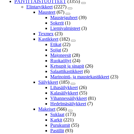
PÄIVITTÄISTUOTTEET
(3355)
Elintarvikkeet
(2227)
Mausteet
(67)
Maustejauheet
(39)
Sokerit
(1)
Liemivalmisteet
(3)
Texmex
(23)
Kastikkeet
(182)
Etikat
(22)
Soijat
(2)
Majoneesit
(28)
Ruokaöljyt
(24)
Ketsupit ja sinapit
(26)
Salaattikastikkeet
(6)
Marinointi- ja maustekastikkeet
(23)
Säilykkeet
(185)
Lihasäilykkeet
(26)
Kalasäilykkeet
(55)
Vihannessäilykkeet
(81)
Hedelmäsäilykkeet
(7)
Makeiset
(566)
Suklaat
(173)
Karkit
(221)
Purukumit
(55)
Pastillit
(93)