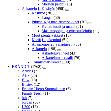
Miesten paidat
(18)
Askartelu ja Käsityöt
(496)
Käsityöt
(78)
Langat
(50)
Piirustus- ja maalaustarvikkeet
(70)
Kynät, tussit ja maalit
(51)
Maalauspohjat ja piirustuslehtiöt
(11)
Muut pientarvikkeet
(15)
Kortit ja paketointi
(51)
Avaimenperät ja magneetit
(30)
Askartelu
(198)
Askarteluvälineet
(43)
Askartelumateriaalit
(76)
Toimistotarvikkeet
(149)
BRÄNDIT
(1768)
Adidas
(3)
Ajax
(25)
Bliw
(18)
Blistex
(12)
Erittäin Hieno Suomalainen
(6)
Family Fresh
(11)
hth
(7)
Jordan
(50)
L300
(18)