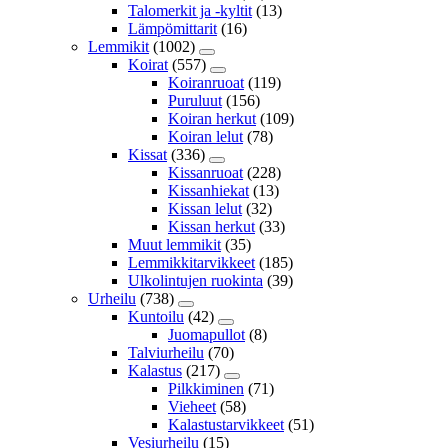
Talomerkit ja -kyltit
(13)
Lämpömittarit
(16)
Lemmikit
(1002)
Koirat
(557)
Koiranruoat
(119)
Puruluut
(156)
Koiran herkut
(109)
Koiran lelut
(78)
Kissat
(336)
Kissanruoat
(228)
Kissanhiekat
(13)
Kissan lelut
(32)
Kissan herkut
(33)
Muut lemmikit
(35)
Lemmikkitarvikkeet
(185)
Ulkolintujen ruokinta
(39)
Urheilu
(738)
Kuntoilu
(42)
Juomapullot
(8)
Talviurheilu
(70)
Kalastus
(217)
Pilkkiminen
(71)
Vieheet
(58)
Kalastustarvikkeet
(51)
Vesiurheilu
(15)