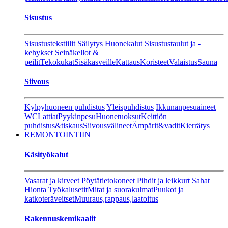
Sisustus
Sisustustekstiilit
Säilytys
Huonekalut
Sisustustaulut ja -
kehykset
Seinäkellot &
peilit
Tekokukat
Sisäkasveille
Kattaus
Koristeet
Valaistus
Sauna
Siivous
Kylpyhuoneen puhdistus
Yleispuhdistus
Ikkunanpesuaineet
WC
Lattiat
Pyykinpesu
Huonetuoksut
Keittiön
puhdistus&tiskaus
Siivousvälineet
Ämpärit&vadit
Kierrätys
REMONTOINTIIN
Käsityökalut
Vasarat ja kirveet
Pöytätietokoneet
Pihdit ja leikkurt
Sahat
Hionta
Työkalusetit
Mitat ja suorakulmat
Puukot ja
katkoteräveitset
Muuraus,rappaus,laatoitus
Rakennuskemikaalit