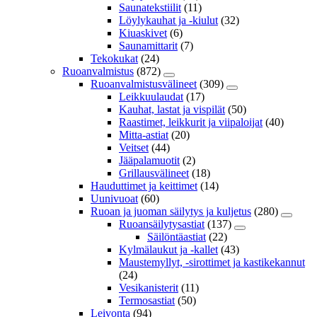
Saunatekstiilit
(11)
Löylykauhat ja -kiulut
(32)
Kiuaskivet
(6)
Saunamittarit
(7)
Tekokukat
(24)
Ruoanvalmistus
(872)
Ruoanvalmistusvälineet
(309)
Leikkuulaudat
(17)
Kauhat, lastat ja vispilät
(50)
Raastimet, leikkurit ja viipaloijat
(40)
Mitta-astiat
(20)
Veitset
(44)
Jääpalamuotit
(2)
Grillausvälineet
(18)
Hauduttimet ja keittimet
(14)
Uunivuoat
(60)
Ruoan ja juoman säilytys ja kuljetus
(280)
Ruoansäilytysastiat
(137)
Säilöntäastiat
(22)
Kylmälaukut ja -kallet
(43)
Maustemyllyt, -sirottimet ja kastikekannut
(24)
Vesikanisterit
(11)
Termosastiat
(50)
Leivonta
(94)