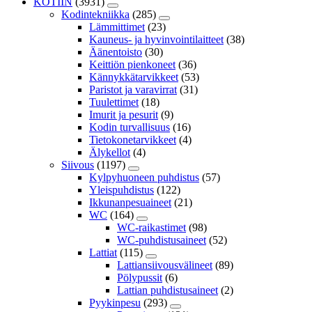
KOTIIN
(3931)
Kodintekniikka
(285)
Lämmittimet
(23)
Kauneus- ja hyvinvointilaitteet
(38)
Äänentoisto
(30)
Keittiön pienkoneet
(36)
Kännykkätarvikkeet
(53)
Paristot ja varavirrat
(31)
Tuulettimet
(18)
Imurit ja pesurit
(9)
Kodin turvallisuus
(16)
Tietokonetarvikkeet
(4)
Älykellot
(4)
Siivous
(1197)
Kylpyhuoneen puhdistus
(57)
Yleispuhdistus
(122)
Ikkunanpesuaineet
(21)
WC
(164)
WC-raikastimet
(98)
WC-puhdistusaineet
(52)
Lattiat
(115)
Lattiansiivousvälineet
(89)
Pölypussit
(6)
Lattian puhdistusaineet
(2)
Pyykinpesu
(293)