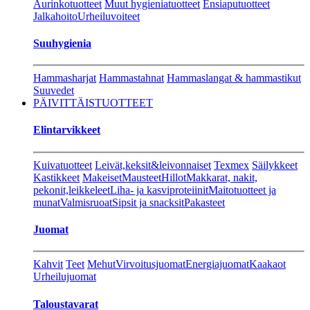
Aurinkotuotteet
Muut hygieniatuotteet
Ensiaputuotteet
Jalkahoito
Urheiluvoiteet
Suuhygienia
Hammasharjat
Hammastahnat
Hammaslangat & hammastikut
Suuvedet
PÄIVITTÄISTUOTTEET
Elintarvikkeet
Kuivatuotteet
Leivät,keksit&leivonnaiset
Texmex
Säilykkeet
Kastikkeet
Makeiset
Mausteet
Hillot
Makkarat, nakit,
pekonit,leikkeleet
Liha- ja kasviproteiinit
Maitotuotteet ja
munat
Valmisruoat
Sipsit ja snacksit
Pakasteet
Juomat
Kahvit
Teet
Mehut
Virvoitusjuomat
Energiajuomat
Kaakaot
Urheilujuomat
Taloustavarat