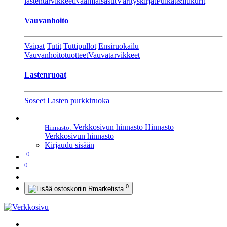
lastentarvikkeet
Naamiaisasut
Värityskirjat
Pulkat&liukurit
Vauvanhoito
Vaipat
Tutit
Tuttipullot
Ensiruokailu
Vauvanhoitotuotteet
Vauvatarvikkeet
Lastenruoat
Soseet
Lasten purkkiruoka
Verkkosivun hinnasto
Hinnasto
Hinnasto:
Verkkosivun hinnasto
Kirjaudu sisään
0
0
0