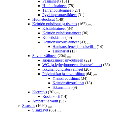
Pesuaineet
(131)
Huuhteluaineet
(78)
Tahranpoistoaineet
(27)
Pyykinpesutarvikkeet
(31)
Huonetuoksut
(149)
Keittiön puhdistus ja tiskaus
(162)
Käsitiskiaineet
(34)
Keittiön puhdistusaineet
(36)
Konetiskiaine
(49)
Keittiönsiivousvälineet
(43)
Hankaussienet ja teräsvillat
(14)
Tiskiharjat
(11)
Siivousvälineet
(204)
suojakäsineet siivoukseen
(22)
WC- ja kylpyhuoneen siivousvälineet
(38)
Ikkunanpuhdistusvälineet
(26)
Pölyhuiskat ja siivousliinat
(64)
Yleissiivousliinat
(34)
Keittiönsiivousliinat
(18)
Ikkunaliinat
(9)
Kierrätys
(20)
Roskakorit
(14)
Ämpärit ja vadit
(53)
Sisustus
(1620)
Sisäkasvit
(86)