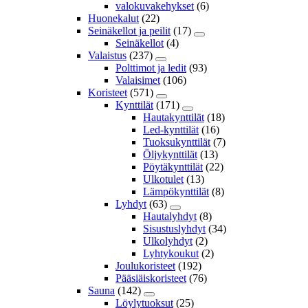
valokuvakehykset
(6)
Huonekalut
(22)
Seinäkellot ja peilit
(17)
Seinäkellot
(4)
Valaistus
(237)
Polttimot ja ledit
(93)
Valaisimet
(106)
Koristeet
(571)
Kynttilät
(171)
Hautakynttilät
(18)
Led-kynttilät
(16)
Tuoksukynttilät
(7)
Öljykynttilät
(13)
Pöytäkynttilät
(22)
Ulkotulet
(13)
Lämpökynttilät
(8)
Lyhdyt
(63)
Hautalyhdyt
(8)
Sisustuslyhdyt
(34)
Ulkolyhdyt
(2)
Lyhtykoukut
(2)
Joulukoristeet
(192)
Pääsiäiskoristeet
(76)
Sauna
(142)
Löylytuoksut
(25)