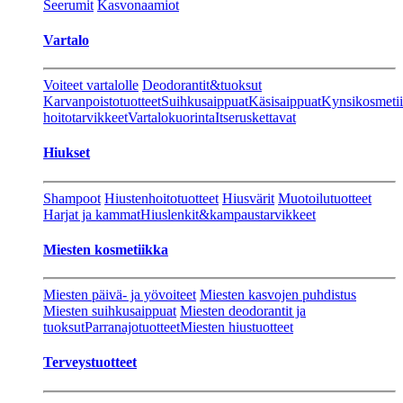
Seerumit
Kasvonaamiot
Vartalo
Voiteet vartalolle
Deodorantit&tuoksut
Karvanpoistotuotteet
Suihkusaippuat
Käsisaippuat
Kynsikosmeti
hoitotarvikkeet
Vartalokuorinta
Itseruskettavat
Hiukset
Shampoot
Hiustenhoitotuotteet
Hiusvärit
Muotoilutuotteet
Harjat ja kammat
Hiuslenkit&kampaustarvikkeet
Miesten kosmetiikka
Miesten päivä- ja yövoiteet
Miesten kasvojen puhdistus
Miesten suihkusaippuat
Miesten deodorantit ja
tuoksut
Parranajotuotteet
Miesten hiustuotteet
Terveystuotteet