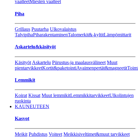
vaatteet
Miesten vaatteet
Piha
Grillaus
Puutarha
Ulkovalaistus
Talvipiha
Piharakentaminen
Talomerkit&-kyltit
Lämpömittarit
Askartelu&käsityöt
Käsityöt
Askartelu
Piirustus-ja maalausvälineet
Muut
pientarvikkeet
Kortit&paketointi
Avaimenpertät&magneetit
Toimi
Lemmikit
Koirat
Kissat
Muut lemmikit
Lemmikkitarvikkeet
Ulkolintujen
ruokinta
KAUNEUTEEN
Kasvot
Meikit
Puhdistus
Voiteet
Meikkisiveltimet&muut tarvikkeet