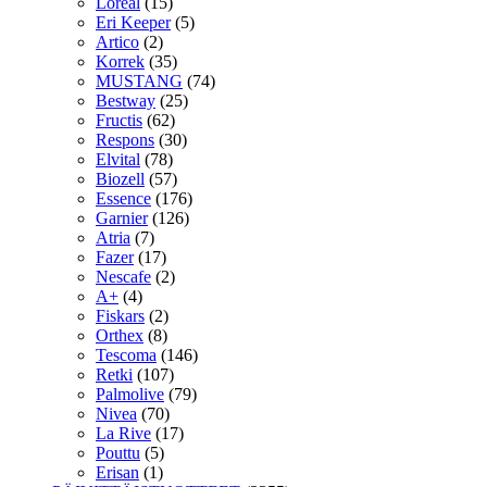
Loreal
(15)
Eri Keeper
(5)
Artico
(2)
Korrek
(35)
MUSTANG
(74)
Bestway
(25)
Fructis
(62)
Respons
(30)
Elvital
(78)
Biozell
(57)
Essence
(176)
Garnier
(126)
Atria
(7)
Fazer
(17)
Nescafe
(2)
A+
(4)
Fiskars
(2)
Orthex
(8)
Tescoma
(146)
Retki
(107)
Palmolive
(79)
Nivea
(70)
La Rive
(17)
Pouttu
(5)
Erisan
(1)