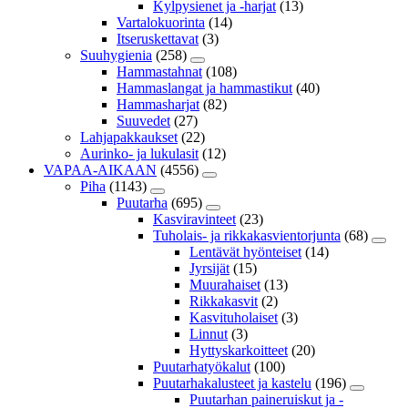
Kylpysienet ja -harjat
(13)
Vartalokuorinta
(14)
Itseruskettavat
(3)
Suuhygienia
(258)
Hammastahnat
(108)
Hammaslangat ja hammastikut
(40)
Hammasharjat
(82)
Suuvedet
(27)
Lahjapakkaukset
(22)
Aurinko- ja lukulasit
(12)
VAPAA-AIKAAN
(4556)
Piha
(1143)
Puutarha
(695)
Kasviravinteet
(23)
Tuholais- ja rikkakasvientorjunta
(68)
Lentävät hyönteiset
(14)
Jyrsijät
(15)
Muurahaiset
(13)
Rikkakasvit
(2)
Kasvituholaiset
(3)
Linnut
(3)
Hyttyskarkoitteet
(20)
Puutarhatyökalut
(100)
Puutarhakalusteet ja kastelu
(196)
Puutarhan paineruiskut ja -