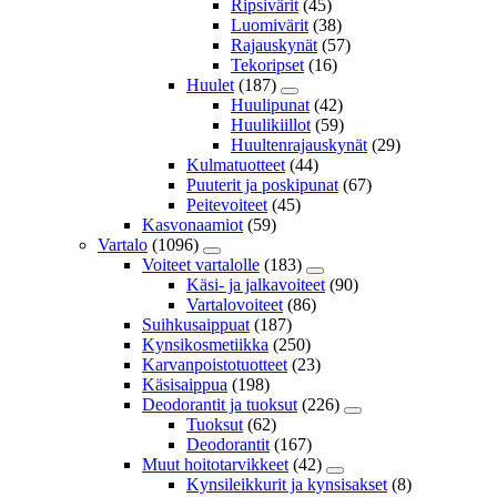
Ripsivärit
(45)
Luomivärit
(38)
Rajauskynät
(57)
Tekoripset
(16)
Huulet
(187)
Huulipunat
(42)
Huulikiillot
(59)
Huultenrajauskynät
(29)
Kulmatuotteet
(44)
Puuterit ja poskipunat
(67)
Peitevoiteet
(45)
Kasvonaamiot
(59)
Vartalo
(1096)
Voiteet vartalolle
(183)
Käsi- ja jalkavoiteet
(90)
Vartalovoiteet
(86)
Suihkusaippuat
(187)
Kynsikosmetiikka
(250)
Karvanpoistotuotteet
(23)
Käsisaippua
(198)
Deodorantit ja tuoksut
(226)
Tuoksut
(62)
Deodorantit
(167)
Muut hoitotarvikkeet
(42)
Kynsileikkurit ja kynsisakset
(8)