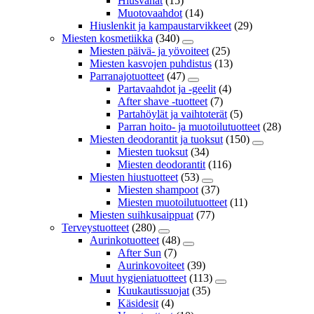
Hiusvahat
(15)
Muotovaahdot
(14)
Hiuslenkit ja kampaustarvikkeet
(29)
Miesten kosmetiikka
(340)
Miesten päivä- ja yövoiteet
(25)
Miesten kasvojen puhdistus
(13)
Parranajotuotteet
(47)
Partavaahdot ja -geelit
(4)
After shave -tuotteet
(7)
Partahöylät ja vaihtoterät
(5)
Parran hoito- ja muotoilutuotteet
(28)
Miesten deodorantit ja tuoksut
(150)
Miesten tuoksut
(34)
Miesten deodorantit
(116)
Miesten hiustuotteet
(53)
Miesten shampoot
(37)
Miesten muotoilutuotteet
(11)
Miesten suihkusaippuat
(77)
Terveystuotteet
(280)
Aurinkotuotteet
(48)
After Sun
(7)
Aurinkovoiteet
(39)
Muut hygieniatuotteet
(113)
Kuukautissuojat
(35)
Käsidesit
(4)