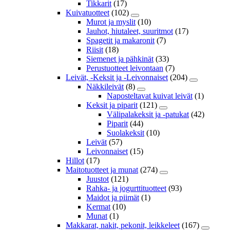
Tikkarit
(17)
Kuivatuotteet
(102)
Murot ja myslit
(10)
Jauhot, hiutaleet, suuritmot
(17)
Spagetit ja makaronit
(7)
Riisit
(18)
Siemenet ja pähkinät
(33)
Perustuotteet leivontaan
(7)
Leivät, -Keksit ja -Leivonnaiset
(204)
Näkkileivät
(8)
Naposteltavat kuivat leivät
(1)
Keksit ja piparit
(121)
Välipalakeksit ja -patukat
(42)
Piparit
(44)
Suolakeksit
(10)
Leivät
(57)
Leivonnaiset
(15)
Hillot
(17)
Maitotuotteet ja munat
(274)
Juustot
(121)
Rahka- ja jogurttituotteet
(93)
Maidot ja piimät
(1)
Kermat
(10)
Munat
(1)
Makkarat, nakit, pekonit, leikkeleet
(167)