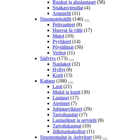
Ruukut ja aluslautaset
(58)
Sisäkasvimullat
(4)
Amppelit
(11)
Sisustustekstiilit
(146)
Petivaatteet
(8)
Huovat Ja viltit
(17)
Matot
(10)
Pyyhkeet
(14)
Pöytäliinat
(30)
Verhot
(11)
Säilytys
(173)
Naulakot
(32)
Hyllyt
(8)
Korit
(13)
Kattaus
(188)
Lasit
(21)
Mukit ja kupit
(30)
Lautaset
(17)
Aterimet
(7)
Juhlatarvikkeet
(29)
Tarjoiluastiat
(17)
Lautasliinat ja servietit
(9)
Tarjoilukannut
(10)
Jälkiruokakulhot
(11)
Sisustustaulut ja -kehykset
(16)