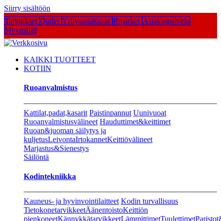
Siirry sisältöön
Tarjoukset
Outlet
Yritysasiakkaat
Rmarket
Asiakaspalvelu
Myymälät
KAIKKI TUOTTEET
KOTIIN
Ruoanvalmistus
Kattilat,padat,kasarit
Paistinpannut
Uunivuoat
Ruoanvalmistusvälineet
Hauduttimet&keittimet
Ruoan&juoman säilytys ja
kuljetus
Leivonta
Irtokannet
Keittiövälineet
Marjastus&Sienestys
Säilöntä
Kodintekniikka
Kauneus- ja hyvinvointilaitteet
Kodin turvallisuus
Tietokonetarvikkeet
Äänentoisto
Keittiön
pienkoneet
Kännykkätarvikkeet
Lämmittimet
Tuulettimet
Paristot