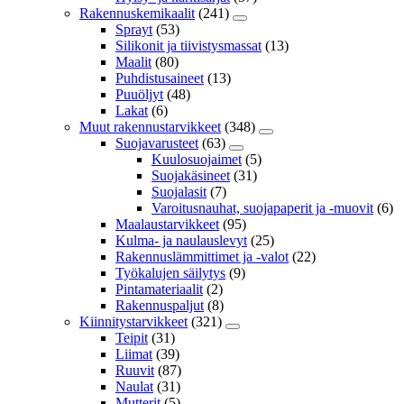
Rakennuskemikaalit
(241)
Sprayt
(53)
Silikonit ja tiivistysmassat
(13)
Maalit
(80)
Puhdistusaineet
(13)
Puuöljyt
(48)
Lakat
(6)
Muut rakennustarvikkeet
(348)
Suojavarusteet
(63)
Kuulosuojaimet
(5)
Suojakäsineet
(31)
Suojalasit
(7)
Varoitusnauhat, suojapaperit ja -muovit
(6)
Maalaustarvikkeet
(95)
Kulma- ja naulauslevyt
(25)
Rakennuslämmittimet ja -valot
(22)
Työkalujen säilytys
(9)
Pintamateriaalit
(2)
Rakennuspaljut
(8)
Kiinnitystarvikkeet
(321)
Teipit
(31)
Liimat
(39)
Ruuvit
(87)
Naulat
(31)
Mutterit
(5)