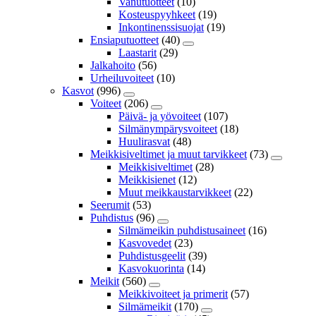
Vanutuotteet
(10)
Kosteuspyyhkeet
(19)
Inkontinenssisuojat
(19)
Ensiaputuotteet
(40)
Laastarit
(29)
Jalkahoito
(56)
Urheiluvoiteet
(10)
Kasvot
(996)
Voiteet
(206)
Päivä- ja yövoiteet
(107)
Silmänympärysvoiteet
(18)
Huulirasvat
(48)
Meikkisiveltimet ja muut tarvikkeet
(73)
Meikkisiveltimet
(28)
Meikkisienet
(12)
Muut meikkaustarvikkeet
(22)
Seerumit
(53)
Puhdistus
(96)
Silmämeikin puhdistusaineet
(16)
Kasvovedet
(23)
Puhdistusgeelit
(39)
Kasvokuorinta
(14)
Meikit
(560)
Meikkivoiteet ja primerit
(57)
Silmämeikit
(170)