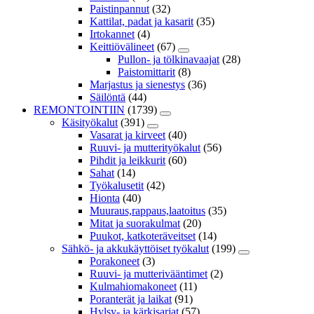
Paistinpannut
(32)
Kattilat, padat ja kasarit
(35)
Irtokannet
(4)
Keittiövälineet
(67)
Pullon- ja tölkinavaajat
(28)
Paistomittarit
(8)
Marjastus ja sienestys
(36)
Säilöntä
(44)
REMONTOINTIIN
(1739)
Käsityökalut
(391)
Vasarat ja kirveet
(40)
Ruuvi- ja mutterityökalut
(56)
Pihdit ja leikkurit
(60)
Sahat
(14)
Työkalusetit
(42)
Hionta
(40)
Muuraus,rappaus,laatoitus
(35)
Mitat ja suorakulmat
(20)
Puukot, katkoteräveitset
(14)
Sähkö- ja akkukäyttöiset työkalut
(199)
Porakoneet
(3)
Ruuvi- ja mutterivääntimet
(2)
Kulmahiomakoneet
(11)
Poranterät ja laikat
(91)
Hylsy- ja kärkisarjat
(57)