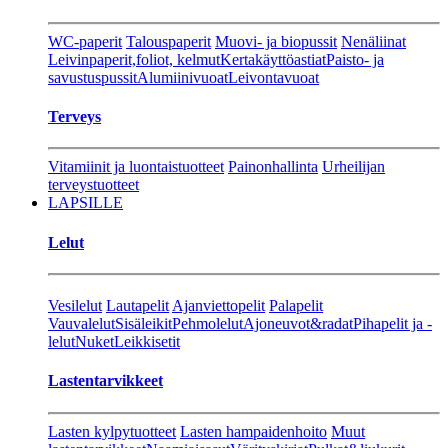
WC-paperit
Talouspaperit
Muovi- ja biopussit
Nenäliinat
Leivinpaperit,foliot, kelmut
Kertakäyttöastiat
Paisto- ja
savustuspussit
Alumiinivuoat
Leivontavuoat
Terveys
Vitamiinit ja luontaistuotteet
Painonhallinta
Urheilijan
terveystuotteet
LAPSILLE
Lelut
Vesilelut
Lautapelit
Ajanviettopelit
Palapelit
Vauvalelut
Sisäleikit
Pehmolelut
Ajoneuvot&radat
Pihapelit ja -
lelut
Nuket
Leikkisetit
Lastentarvikkeet
Lasten kylpytuotteet
Lasten hampaidenhoito
Muut