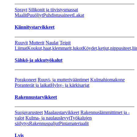
Sprayt
Silikonit ja tiivistysmassat
Maalit
Puuöljyt
Puhdistusaineet
Lakat
Kiinnitystarvikkeet
Ruuvit
Mutterit
Naulat
Teipit
Liimat
Koukut,haat,klemmarit,lukot
Köydet,ketjut,nippusiteet,lii
Sähkö-ja akkutyökalut
Porakoneet
Ruuvi- ja mutterivääntimet
Kulmahiomakone
Poranterät ja laikat
Hylsy- ja kärkisarjat
Rakennustarvikkeet
Suojavarusteet
Maalaustarvikkeet
Rakennuslämmittimet ja -
valot
Kulma- ja naulauslevyt
Työkalujen
säilytys
Rakennuspaljut
Pintamateriaalit
Lvis