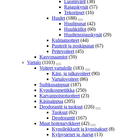
Luomivärit
(38)
Rajauskynät
(57)
Tekoripset
(16)
Huulet
(188)
Huulipunat
(42)
Huulikiillot
(60)
Huultenrajauskynät
(29)
Kulmatuotteet
(44)
Puuterit ja poskipunat
(67)
Peitevoiteet
(45)
Kasvonaamiot
(59)
Vartalo
(1103)
Voiteet vartalolle
(183)
Käsi- ja jalkavoiteet
(90)
Vartalovoiteet
(86)
Suihkusaippuat
(187)
Kynsikosmetiikka
(250)
Karvanpoistotuotteet
(23)
Käsisaippua
(205)
Deodorantit ja tuoksut
(226)
Tuoksut
(62)
Deodorantit
(167)
Muut hoitotarvikkeet
(42)
Kynsileikkurit ja kynsisakset
(8)
Kylpysienet ja -harjat
(13)