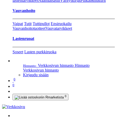
lastentarvikkeet
Naamiaisasut
Värityskirjat
Pulkat&liukurit
Vauvanhoito
Vaipat
Tutit
Tuttipullot
Ensiruokailu
Vauvanhoitotuotteet
Vauvatarvikkeet
Lastenruoat
Soseet
Lasten purkkiruoka
Verkkosivun hinnasto
Hinnasto
Hinnasto:
Verkkosivun hinnasto
Kirjaudu sisään
0
0
0