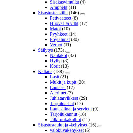
Sisäkasvimullat
(4)
Amppelit
(11)
Sisustustekstiilit
(146)
Petivaatteet
(8)
Huovat Ja viltit
(17)
Matot
(10)
Pyyhkeet
(14)
Pöytäliinat
(30)
Verhot
(11)
Säilytys
(173)
Naulakot
(32)
Hyllyt
(8)
Korit
(13)
Kattaus
(188)
Lasit
(21)
Mukit ja kupit
(30)
Lautaset
(17)
Aterimet
(7)
Juhlatarvikkeet
(29)
Tarjoiluastiat
(17)
Lautasliinat ja servietit
(9)
Tarjoilukannut
(10)
Jälkiruokakulhot
(11)
Sisustustaulut ja -kehykset
(16)
valokuvakehykset
(6)