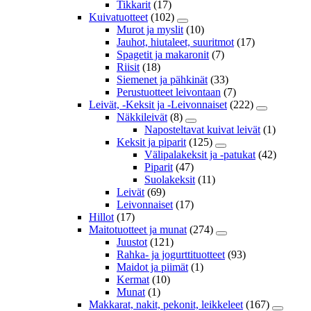
Tikkarit
(17)
Kuivatuotteet
(102)
Murot ja myslit
(10)
Jauhot, hiutaleet, suuritmot
(17)
Spagetit ja makaronit
(7)
Riisit
(18)
Siemenet ja pähkinät
(33)
Perustuotteet leivontaan
(7)
Leivät, -Keksit ja -Leivonnaiset
(222)
Näkkileivät
(8)
Naposteltavat kuivat leivät
(1)
Keksit ja piparit
(125)
Välipalakeksit ja -patukat
(42)
Piparit
(47)
Suolakeksit
(11)
Leivät
(69)
Leivonnaiset
(17)
Hillot
(17)
Maitotuotteet ja munat
(274)
Juustot
(121)
Rahka- ja jogurttituotteet
(93)
Maidot ja piimät
(1)
Kermat
(10)
Munat
(1)
Makkarat, nakit, pekonit, leikkeleet
(167)