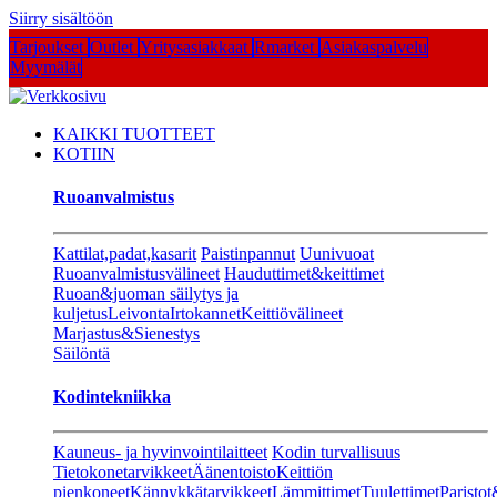
Siirry sisältöön
Tarjoukset
Outlet
Yritysasiakkaat
Rmarket
Asiakaspalvelu
Myymälät
KAIKKI TUOTTEET
KOTIIN
Ruoanvalmistus
Kattilat,padat,kasarit
Paistinpannut
Uunivuoat
Ruoanvalmistusvälineet
Hauduttimet&keittimet
Ruoan&juoman säilytys ja
kuljetus
Leivonta
Irtokannet
Keittiövälineet
Marjastus&Sienestys
Säilöntä
Kodintekniikka
Kauneus- ja hyvinvointilaitteet
Kodin turvallisuus
Tietokonetarvikkeet
Äänentoisto
Keittiön
pienkoneet
Kännykkätarvikkeet
Lämmittimet
Tuulettimet
Paristot