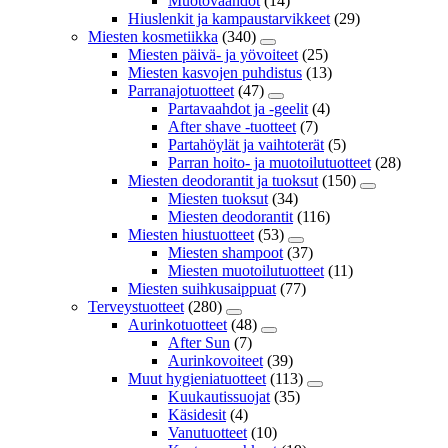
Muotovaahdot
(14)
Hiuslenkit ja kampaustarvikkeet
(29)
Miesten kosmetiikka
(340)
Miesten päivä- ja yövoiteet
(25)
Miesten kasvojen puhdistus
(13)
Parranajotuotteet
(47)
Partavaahdot ja -geelit
(4)
After shave -tuotteet
(7)
Partahöylät ja vaihtoterät
(5)
Parran hoito- ja muotoilutuotteet
(28)
Miesten deodorantit ja tuoksut
(150)
Miesten tuoksut
(34)
Miesten deodorantit
(116)
Miesten hiustuotteet
(53)
Miesten shampoot
(37)
Miesten muotoilutuotteet
(11)
Miesten suihkusaippuat
(77)
Terveystuotteet
(280)
Aurinkotuotteet
(48)
After Sun
(7)
Aurinkovoiteet
(39)
Muut hygieniatuotteet
(113)
Kuukautissuojat
(35)
Käsidesit
(4)
Vanutuotteet
(10)