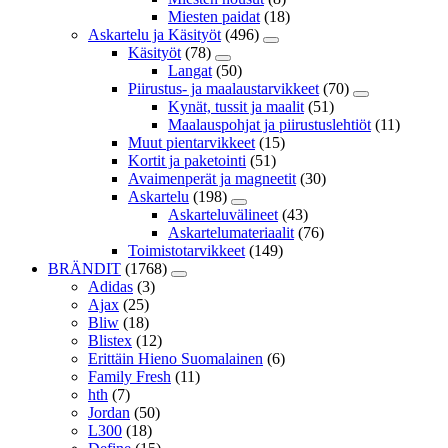
Miesten paidat
(18)
Askartelu ja Käsityöt
(496)
Käsityöt
(78)
Langat
(50)
Piirustus- ja maalaustarvikkeet
(70)
Kynät, tussit ja maalit
(51)
Maalauspohjat ja piirustuslehtiöt
(11)
Muut pientarvikkeet
(15)
Kortit ja paketointi
(51)
Avaimenperät ja magneetit
(30)
Askartelu
(198)
Askarteluvälineet
(43)
Askartelumateriaalit
(76)
Toimistotarvikkeet
(149)
BRÄNDIT
(1768)
Adidas
(3)
Ajax
(25)
Bliw
(18)
Blistex
(12)
Erittäin Hieno Suomalainen
(6)
Family Fresh
(11)
hth
(7)
Jordan
(50)
L300
(18)