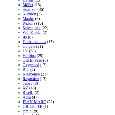
Define
(15)
Möller
(18)
Sana-sol
(36)
Nutrilett
(3)
Maxim
(8)
Rexona
(16)
Salvequick
(22)
WC-Kukka
(2)
Ilo
(8)
Herbamedicus
(15)
Colgate
(21)
LV
(58)
Herbina
(29)
Old El Paso
(8)
Oxygenol
(12)
BiC
(7)
Kikkoman
(21)
Rajamäen
(13)
Tabac
(8)
XZ
(48)
Risella
(2)
Ainu
(47)
JEAN MARC
(22)
GILLETTE
(1)
Brait
(28)