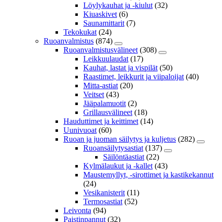
Löylykauhat ja -kiulut
(32)
Kiuaskivet
(6)
Saunamittarit
(7)
Tekokukat
(24)
Ruoanvalmistus
(874)
Ruoanvalmistusvälineet
(308)
Leikkuulaudat
(17)
Kauhat, lastat ja vispilät
(50)
Raastimet, leikkurit ja viipaloijat
(40)
Mitta-astiat
(20)
Veitset
(43)
Jääpalamuotit
(2)
Grillausvälineet
(18)
Hauduttimet ja keittimet
(14)
Uunivuoat
(60)
Ruoan ja juoman säilytys ja kuljetus
(282)
Ruoansäilytysastiat
(137)
Säilöntäastiat
(22)
Kylmälaukut ja -kallet
(43)
Maustemyllyt, -sirottimet ja kastikekannut
(24)
Vesikanisterit
(11)
Termosastiat
(52)
Leivonta
(94)
Paistinpannut
(32)