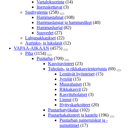
Vartalokuorinta
(14)
Itseruskettavat
(3)
Suuhygienia
(258)
Hammastahnat
(108)
Hammaslangat ja hammastikut
(40)
Hammasharjat
(82)
Suuvedet
(27)
Lahjapakkaukset
(22)
Aurinko- ja lukulasit
(12)
VAPAA-AIKAAN
(4575)
Piha
(1154)
Puutarha
(709)
Kasviravinteet
(23)
Tuholais- ja rikkakasvientorjunta
(69)
Lentävät hyönteiset
(15)
Jyrsijät
(15)
Muurahaiset
(13)
Rikkakasvit
(2)
Kasvituholaiset
(3)
Linnut
(3)
Hyttyskarkoitteet
(20)
Puutarhatyökalut
(102)
Puutarhakalusteet ja kastelu
(196)
Puutarhan paineruiskut ja -
sumuttimet
(17)