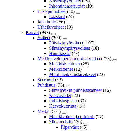
Kosteuspyyhkeet
(19)
Inkontinenssisuojat
(19)
Ensiaputuotteet
(40)
Laastarit
(29)
Jalkahoito
(56)
Urheiluvoiteet
(10)
Kasvot
(997)
Voiteet
(206)
Päivä- ja yövoiteet
(107)
Silmänympärysvoiteet
(18)
Huulirasvat
(48)
Meikkisiveltimet ja muut tarvikkeet
(73)
Meikkisiveltimet
(28)
Meikkisienet
(12)
Muut meikkaustarvikkeet
(22)
Seerumit
(53)
Puhdistus
(96)
Silmämeikin puhdistusaineet
(16)
Kasvovedet
(23)
Puhdistusgeelit
(39)
Kasvokuorinta
(14)
Meikit
(561)
Meikkivoiteet ja primerit
(57)
Silmämeikit
(170)
Ripsivärit
(45)