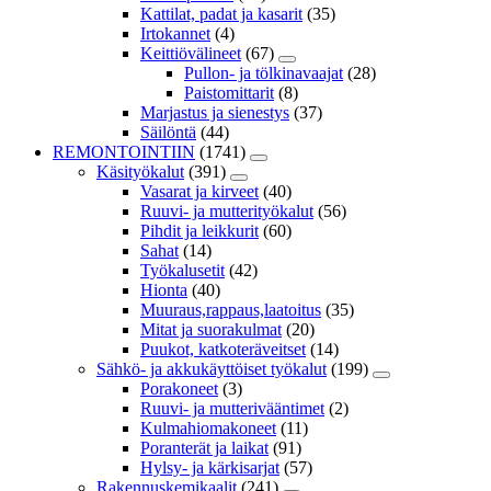
Kattilat, padat ja kasarit
(35)
Irtokannet
(4)
Keittiövälineet
(67)
Pullon- ja tölkinavaajat
(28)
Paistomittarit
(8)
Marjastus ja sienestys
(37)
Säilöntä
(44)
REMONTOINTIIN
(1741)
Käsityökalut
(391)
Vasarat ja kirveet
(40)
Ruuvi- ja mutterityökalut
(56)
Pihdit ja leikkurit
(60)
Sahat
(14)
Työkalusetit
(42)
Hionta
(40)
Muuraus,rappaus,laatoitus
(35)
Mitat ja suorakulmat
(20)
Puukot, katkoteräveitset
(14)
Sähkö- ja akkukäyttöiset työkalut
(199)
Porakoneet
(3)
Ruuvi- ja mutterivääntimet
(2)
Kulmahiomakoneet
(11)
Poranterät ja laikat
(91)
Hylsy- ja kärkisarjat
(57)
Rakennuskemikaalit
(241)