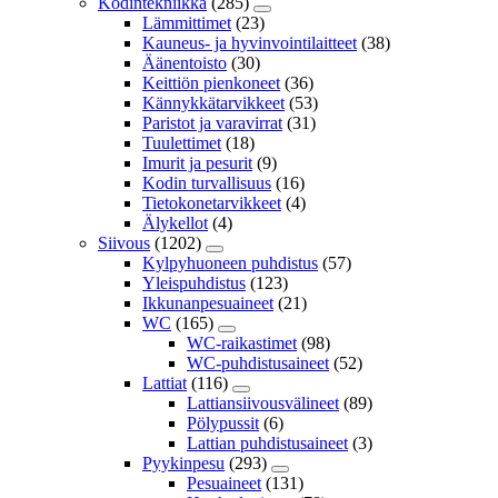
Kodintekniikka
(285)
Lämmittimet
(23)
Kauneus- ja hyvinvointilaitteet
(38)
Äänentoisto
(30)
Keittiön pienkoneet
(36)
Kännykkätarvikkeet
(53)
Paristot ja varavirrat
(31)
Tuulettimet
(18)
Imurit ja pesurit
(9)
Kodin turvallisuus
(16)
Tietokonetarvikkeet
(4)
Älykellot
(4)
Siivous
(1202)
Kylpyhuoneen puhdistus
(57)
Yleispuhdistus
(123)
Ikkunanpesuaineet
(21)
WC
(165)
WC-raikastimet
(98)
WC-puhdistusaineet
(52)
Lattiat
(116)
Lattiansiivousvälineet
(89)
Pölypussit
(6)
Lattian puhdistusaineet
(3)
Pyykinpesu
(293)
Pesuaineet
(131)