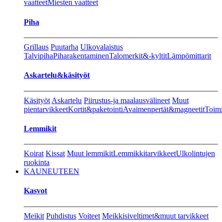
vaatteet
Miesten vaatteet
Piha
Grillaus
Puutarha
Ulkovalaistus
Talvipiha
Piharakentaminen
Talomerkit&-kyltit
Lämpömittarit
Askartelu&käsityöt
Käsityöt
Askartelu
Piirustus-ja maalausvälineet
Muut
pientarvikkeet
Kortit&paketointi
Avaimenpertät&magneetit
Toimi
Lemmikit
Koirat
Kissat
Muut lemmikit
Lemmikkitarvikkeet
Ulkolintujen
ruokinta
KAUNEUTEEN
Kasvot
Meikit
Puhdistus
Voiteet
Meikkisiveltimet&muut tarvikkeet