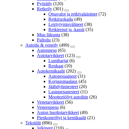
Pyöräily
(120)
Retkeily
(301)
Otsavalot ja retkivalaisimet
(72)
Retkiruokailu
(49)
Leiriytymisvälineet
(38)
Retkireput ja -kassit
(35)
Muu liikunta
(38)
Palloilu
(23)
Autoilu & veneily
(499)
Autonpesu
(65)
Autotarvikkeet
(123)
Lumiharjat
(6)
Renkaat
(10)
Autokemikaalit
(202)
Autopesuaineet
(31)
Korjausmaalaus
(45)
Jäähdytinnesteet
(20)
Lasinpesunesteet
(11)
Moottoriöljyt autoihin
(26)
Venetarvikkeet
(56)
Veneenpesu
(6)
Auton huoltotarvikkeet
(49)
Pienkoneöljyt ja kemikaalit
(21)
Tekstiilit
(896)
Jalkineet
(210)