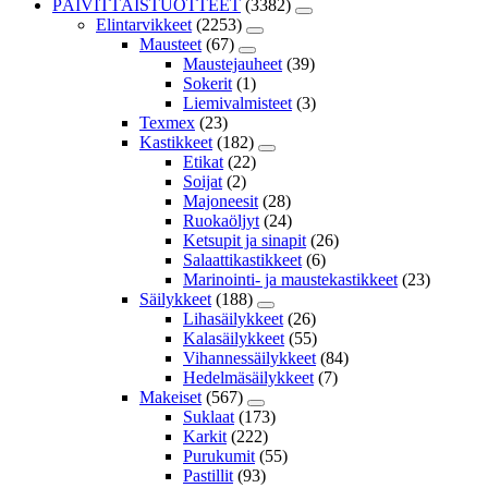
PÄIVITTÄISTUOTTEET
(3382)
Elintarvikkeet
(2253)
Mausteet
(67)
Maustejauheet
(39)
Sokerit
(1)
Liemivalmisteet
(3)
Texmex
(23)
Kastikkeet
(182)
Etikat
(22)
Soijat
(2)
Majoneesit
(28)
Ruokaöljyt
(24)
Ketsupit ja sinapit
(26)
Salaattikastikkeet
(6)
Marinointi- ja maustekastikkeet
(23)
Säilykkeet
(188)
Lihasäilykkeet
(26)
Kalasäilykkeet
(55)
Vihannessäilykkeet
(84)
Hedelmäsäilykkeet
(7)
Makeiset
(567)
Suklaat
(173)
Karkit
(222)
Purukumit
(55)
Pastillit
(93)