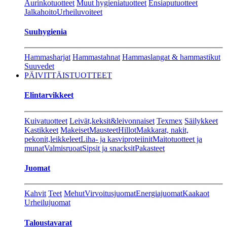
Aurinkotuotteet
Muut hygieniatuotteet
Ensiaputuotteet
Jalkahoito
Urheiluvoiteet
Suuhygienia
Hammasharjat
Hammastahnat
Hammaslangat & hammastikut
Suuvedet
PÄIVITTÄISTUOTTEET
Elintarvikkeet
Kuivatuotteet
Leivät,keksit&leivonnaiset
Texmex
Säilykkeet
Kastikkeet
Makeiset
Mausteet
Hillot
Makkarat, nakit,
pekonit,leikkeleet
Liha- ja kasviproteiinit
Maitotuotteet ja
munat
Valmisruoat
Sipsit ja snacksit
Pakasteet
Juomat
Kahvit
Teet
Mehut
Virvoitusjuomat
Energiajuomat
Kaakaot
Urheilujuomat
Taloustavarat