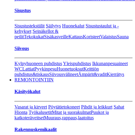
Sisustus
Sisustustekstiilit
Säilytys
Huonekalut
Sisustustaulut ja -
kehykset
Seinäkellot &
peilit
Tekokukat
Sisäkasveille
Kattaus
Koristeet
Valaistus
Sauna
Siivous
Kylpyhuoneen puhdistus
Yleispuhdistus
Ikkunanpesuaineet
WC
Lattiat
Pyykinpesu
Huonetuoksut
Keittiön
puhdistus&tiskaus
Siivousvälineet
Ämpärit&vadit
Kierrätys
REMONTOINTIIN
Käsityökalut
Vasarat ja kirveet
Pöytätietokoneet
Pihdit ja leikkurt
Sahat
Hionta
Työkalusetit
Mitat ja suorakulmat
Puukot ja
katkoteräveitset
Muuraus,rappaus,laatoitus
Rakennuskemikaalit