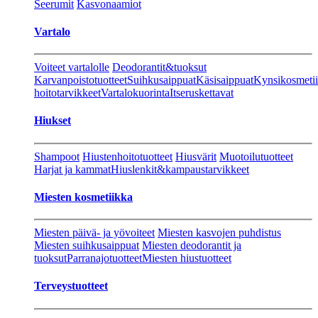
Seerumit
Kasvonaamiot
Vartalo
Voiteet vartalolle
Deodorantit&tuoksut
Karvanpoistotuotteet
Suihkusaippuat
Käsisaippuat
Kynsikosmeti
hoitotarvikkeet
Vartalokuorinta
Itseruskettavat
Hiukset
Shampoot
Hiustenhoitotuotteet
Hiusvärit
Muotoilutuotteet
Harjat ja kammat
Hiuslenkit&kampaustarvikkeet
Miesten kosmetiikka
Miesten päivä- ja yövoiteet
Miesten kasvojen puhdistus
Miesten suihkusaippuat
Miesten deodorantit ja
tuoksut
Parranajotuotteet
Miesten hiustuotteet
Terveystuotteet