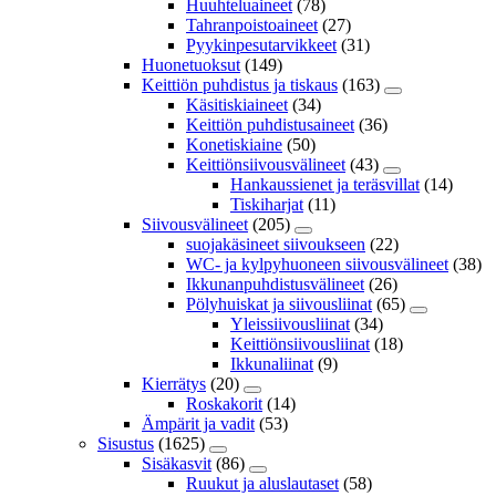
Huuhteluaineet
(78)
Tahranpoistoaineet
(27)
Pyykinpesutarvikkeet
(31)
Huonetuoksut
(149)
Keittiön puhdistus ja tiskaus
(163)
Käsitiskiaineet
(34)
Keittiön puhdistusaineet
(36)
Konetiskiaine
(50)
Keittiönsiivousvälineet
(43)
Hankaussienet ja teräsvillat
(14)
Tiskiharjat
(11)
Siivousvälineet
(205)
suojakäsineet siivoukseen
(22)
WC- ja kylpyhuoneen siivousvälineet
(38)
Ikkunanpuhdistusvälineet
(26)
Pölyhuiskat ja siivousliinat
(65)
Yleissiivousliinat
(34)
Keittiönsiivousliinat
(18)
Ikkunaliinat
(9)
Kierrätys
(20)
Roskakorit
(14)
Ämpärit ja vadit
(53)
Sisustus
(1625)
Sisäkasvit
(86)
Ruukut ja aluslautaset
(58)