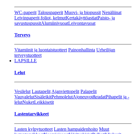
WC-paperit
Talouspaperit
Muovi- ja biopussit
Nenäliinat
Leivinpaperit,foliot, kelmut
Kertakäyttöastiat
Paisto- ja
savustuspussit
Alumiinivuoat
Leivontavuoat
Terveys
Vitamiinit ja luontaistuotteet
Painonhallinta
Urheilijan
terveystuotteet
LAPSILLE
Lelut
Vesilelut
Lautapelit
Ajanviettopelit
Palapelit
Vauvalelut
Sisäleikit
Pehmolelut
Ajoneuvot&radat
Pihapelit ja -
lelut
Nuket
Leikkisetit
Lastentarvikkeet
Lasten kylpytuotteet
Lasten hampaidenhoito
Muut