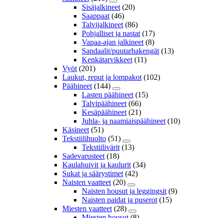
Sisäjalkineet
(20)
Saappaat
(46)
Talvijalkineet
(86)
Pohjalliset ja nastat
(17)
Vapaa-ajan jalkineet
(8)
Sandaalit/puutarhakengät
(13)
Kenkätarvikkeet
(11)
Vyöt
(201)
Laukut, reput ja lompakot
(102)
Päähineet
(144)
Lasten päähineet
(15)
Talvipäähineet
(66)
Kesäpäähineet
(21)
Juhla- ja naamiaispäähineet
(10)
Käsineet
(51)
Tekstiilihuolto
(51)
Tekstiilivärit
(13)
Sadevarusteet
(18)
Kaulahuivit ja kaulurit
(34)
Sukat ja säärystimet
(42)
Naisten vaatteet
(20)
Naisten housut ja leggingsit
(9)
Naisten paidat ja puserot
(15)
Miesten vaatteet
(28)
Miesten housut
(8)