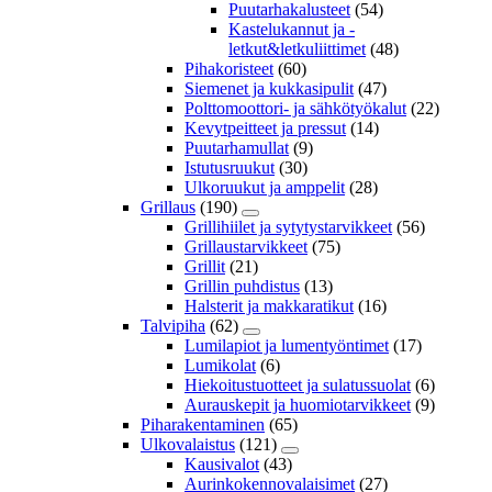
Puutarhakalusteet
(54)
Kastelukannut ja -
letkut&letkuliittimet
(48)
Pihakoristeet
(60)
Siemenet ja kukkasipulit
(47)
Polttomoottori- ja sähkötyökalut
(22)
Kevytpeitteet ja pressut
(14)
Puutarhamullat
(9)
Istutusruukut
(30)
Ulkoruukut ja amppelit
(28)
Grillaus
(190)
Grillihiilet ja sytytystarvikkeet
(56)
Grillaustarvikkeet
(75)
Grillit
(21)
Grillin puhdistus
(13)
Halsterit ja makkaratikut
(16)
Talvipiha
(62)
Lumilapiot ja lumentyöntimet
(17)
Lumikolat
(6)
Hiekoitustuotteet ja sulatussuolat
(6)
Aurauskepit ja huomiotarvikkeet
(9)
Piharakentaminen
(65)
Ulkovalaistus
(121)
Kausivalot
(43)
Aurinkokennovalaisimet
(27)