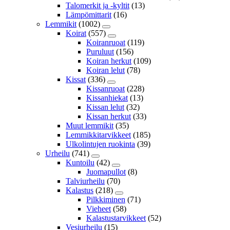
Talomerkit ja -kyltit
(13)
Lämpömittarit
(16)
Lemmikit
(1002)
Koirat
(557)
Koiranruoat
(119)
Puruluut
(156)
Koiran herkut
(109)
Koiran lelut
(78)
Kissat
(336)
Kissanruoat
(228)
Kissanhiekat
(13)
Kissan lelut
(32)
Kissan herkut
(33)
Muut lemmikit
(35)
Lemmikkitarvikkeet
(185)
Ulkolintujen ruokinta
(39)
Urheilu
(741)
Kuntoilu
(42)
Juomapullot
(8)
Talviurheilu
(70)
Kalastus
(218)
Pilkkiminen
(71)
Vieheet
(58)
Kalastustarvikkeet
(52)
Vesiurheilu
(15)