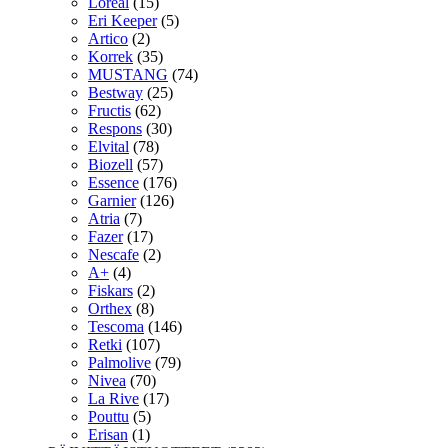
Loreal
(15)
Eri Keeper
(5)
Artico
(2)
Korrek
(35)
MUSTANG
(74)
Bestway
(25)
Fructis
(62)
Respons
(30)
Elvital
(78)
Biozell
(57)
Essence
(176)
Garnier
(126)
Atria
(7)
Fazer
(17)
Nescafe
(2)
A+
(4)
Fiskars
(2)
Orthex
(8)
Tescoma
(146)
Retki
(107)
Palmolive
(79)
Nivea
(70)
La Rive
(17)
Pouttu
(5)
Erisan
(1)