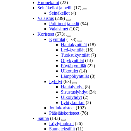
Huonekalut
(22)
Seinäkellot ja peilit
(17)
Seinäkellot
(4)
Valaistus
(239)
Polttimot ja ledit
(94)
Valaisimet
(107)
Koristeet
(573)
Kynttilät
(173)
Hautakynttilät
(18)
Led-kynttilät
(16)
Tuoksukynttilät
(7)
Öljykynttilät
(13)
Pöytäkynttilät
(22)
Ulkotulet
(14)
Lämpökynttilät
(8)
Lyhdyt
(63)
Hautalyhdyt
(8)
Sisustuslyhdyt
(34)
Ulkolyhdyt
(2)
Lyhtykoukut
(2)
Joulukoristeet
(192)
Pääsiäiskoristeet
(76)
Sauna
(143)
Löylytuoksut
(26)
Saunatekstiilit
(11)