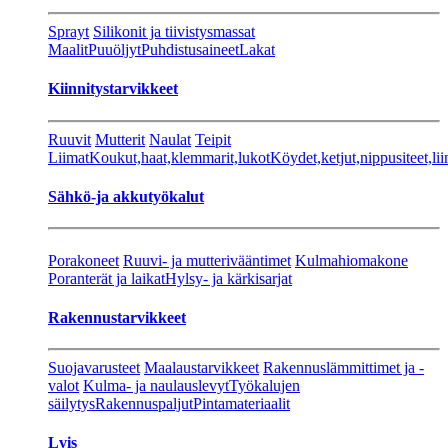
Sprayt
Silikonit ja tiivistysmassat
Maalit
Puuöljyt
Puhdistusaineet
Lakat
Kiinnitystarvikkeet
Ruuvit
Mutterit
Naulat
Teipit
Liimat
Koukut,haat,klemmarit,lukot
Köydet,ketjut,nippusiteet,lii
Sähkö-ja akkutyökalut
Porakoneet
Ruuvi- ja mutterivääntimet
Kulmahiomakone
Poranterät ja laikat
Hylsy- ja kärkisarjat
Rakennustarvikkeet
Suojavarusteet
Maalaustarvikkeet
Rakennuslämmittimet ja -
valot
Kulma- ja naulauslevyt
Työkalujen
säilytys
Rakennuspaljut
Pintamateriaalit
Lvis