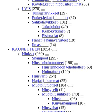
Köydet,ketjut, nippusiteet,liinat
(88)
LVIS
(278)
Tulisijatarvikkeet
(39)
Putket,letkut ja liittimet
(87)
Sähkötarvikkeet
(101)
Jatkojohdot
(49)
Kellokytkimet
(7)
Pistorasiat
(8)
Hanat ja hanavarusteet
(19)
Ilmastointi
(14)
KAUNEUTEEN
(3854)
Hiukset
(980)
Shampoot
(295)
Hiustenhoitotuotteet
(198)
Hiustenhoidon tehotuotteet
(63)
Hoitoaineet
(129)
Hiusvärit
(264)
Harjat ja kammat
(25)
Muotoilutuotteet
(184)
Hiusgeelit
(11)
Muotoilusuihkeet
(140)
Hiuskiinne
(96)
Kuivashampoot
(10)
Hiusvahat
(15)