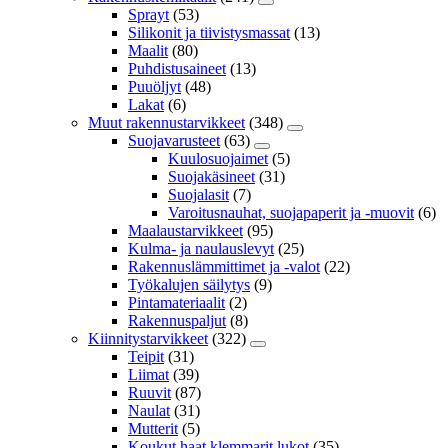
Sprayt
(53)
Silikonit ja tiivistysmassat
(13)
Maalit
(80)
Puhdistusaineet
(13)
Puuöljyt
(48)
Lakat
(6)
Muut rakennustarvikkeet
(348)
Suojavarusteet
(63)
Kuulosuojaimet
(5)
Suojakäsineet
(31)
Suojalasit
(7)
Varoitusnauhat, suojapaperit ja -muovit
(6)
Maalaustarvikkeet
(95)
Kulma- ja naulauslevyt
(25)
Rakennuslämmittimet ja -valot
(22)
Työkalujen säilytys
(9)
Pintamateriaalit
(2)
Rakennuspaljut
(8)
Kiinnitystarvikkeet
(322)
Teipit
(31)
Liimat
(39)
Ruuvit
(87)
Naulat
(31)
Mutterit
(5)
Koukut,haat,klemmarit,lukot
(35)