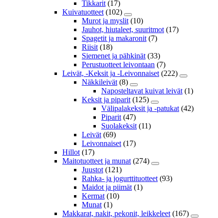
Tikkarit
(17)
Kuivatuotteet
(102)
Murot ja myslit
(10)
Jauhot, hiutaleet, suuritmot
(17)
Spagetit ja makaronit
(7)
Riisit
(18)
Siemenet ja pähkinät
(33)
Perustuotteet leivontaan
(7)
Leivät, -Keksit ja -Leivonnaiset
(222)
Näkkileivät
(8)
Naposteltavat kuivat leivät
(1)
Keksit ja piparit
(125)
Välipalakeksit ja -patukat
(42)
Piparit
(47)
Suolakeksit
(11)
Leivät
(69)
Leivonnaiset
(17)
Hillot
(17)
Maitotuotteet ja munat
(274)
Juustot
(121)
Rahka- ja jogurttituotteet
(93)
Maidot ja piimät
(1)
Kermat
(10)
Munat
(1)
Makkarat, nakit, pekonit, leikkeleet
(167)