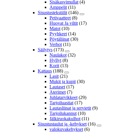
Sisäkasvimullat
(4)
Amppelit
(11)
Sisustustekstiilit
(146)
Petivaatteet
(8)
Huovat Ja viltit
(17)
Matot
(10)
Pyyhkeet
(14)
Pöytäliinat
(30)
Verhot
(11)
Säilytys
(173)
Naulakot
(32)
Hyllyt
(8)
Korit
(13)
Kattaus
(188)
Lasit
(21)
Mukit ja kupit
(30)
Lautaset
(17)
Aterimet
(7)
Juhlatarvikkeet
(29)
Tarjoiluastiat
(17)
Lautasliinat ja servietit
(9)
Tarjoilukannut
(10)
Jälkiruokakulhot
(11)
Sisustustaulut ja -kehykset
(16)
valokuvakehykset
(6)