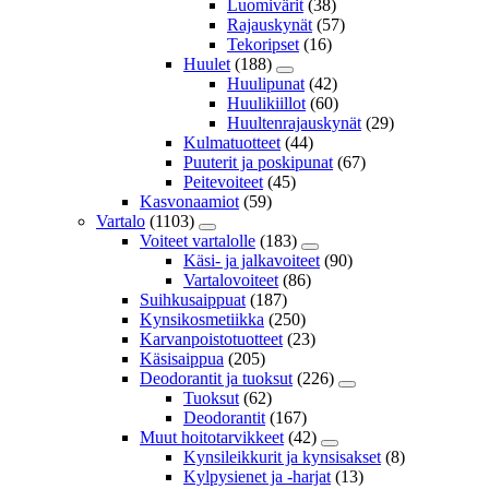
Luomivärit
(38)
Rajauskynät
(57)
Tekoripset
(16)
Huulet
(188)
Huulipunat
(42)
Huulikiillot
(60)
Huultenrajauskynät
(29)
Kulmatuotteet
(44)
Puuterit ja poskipunat
(67)
Peitevoiteet
(45)
Kasvonaamiot
(59)
Vartalo
(1103)
Voiteet vartalolle
(183)
Käsi- ja jalkavoiteet
(90)
Vartalovoiteet
(86)
Suihkusaippuat
(187)
Kynsikosmetiikka
(250)
Karvanpoistotuotteet
(23)
Käsisaippua
(205)
Deodorantit ja tuoksut
(226)
Tuoksut
(62)
Deodorantit
(167)
Muut hoitotarvikkeet
(42)
Kynsileikkurit ja kynsisakset
(8)
Kylpysienet ja -harjat
(13)