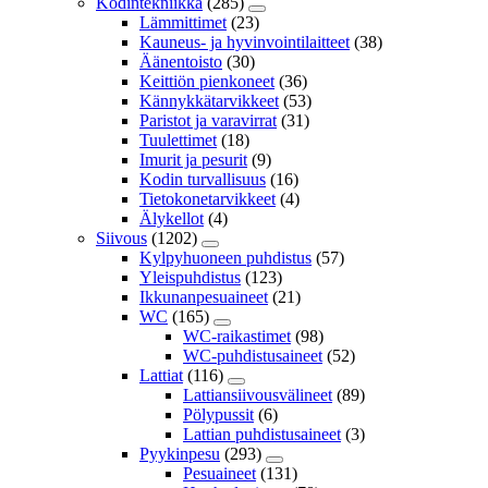
Kodintekniikka
(285)
Lämmittimet
(23)
Kauneus- ja hyvinvointilaitteet
(38)
Äänentoisto
(30)
Keittiön pienkoneet
(36)
Kännykkätarvikkeet
(53)
Paristot ja varavirrat
(31)
Tuulettimet
(18)
Imurit ja pesurit
(9)
Kodin turvallisuus
(16)
Tietokonetarvikkeet
(4)
Älykellot
(4)
Siivous
(1202)
Kylpyhuoneen puhdistus
(57)
Yleispuhdistus
(123)
Ikkunanpesuaineet
(21)
WC
(165)
WC-raikastimet
(98)
WC-puhdistusaineet
(52)
Lattiat
(116)
Lattiansiivousvälineet
(89)
Pölypussit
(6)
Lattian puhdistusaineet
(3)
Pyykinpesu
(293)
Pesuaineet
(131)