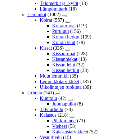
Talomerkit ja -kyltit
(13)
Lämpömittarit
(16)
Lemmikit
(1002)
Koirat
(557)
Koiranruoat
(119)
Puruluut
(156)
Koiran herkut
(109)
Koiran lelut
(78)
Kissat
(336)
Kissanruoat
(228)
Kissanhiekat
(13)
Kissan lelut
(32)
Kissan herkut
(33)
Muut lemmikit
(35)
Lemmikkitarvikkeet
(185)
Ulkolintujen ruokinta
(39)
Urheilu
(741)
Kuntoilu
(42)
Juomapullot
(8)
Talviurheilu
(70)
Kalastus
(218)
Pilkkiminen
(71)
Vieheet
(58)
Kalastustarvikkeet
(52)
Vesiurheilu
(15)