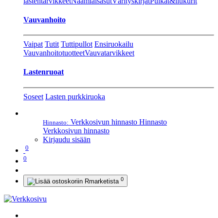
lastentarvikkeet
Naamiaisasut
Värityskirjat
Pulkat&liukurit
Vauvanhoito
Vaipat
Tutit
Tuttipullot
Ensiruokailu
Vauvanhoitotuotteet
Vauvatarvikkeet
Lastenruoat
Soseet
Lasten purkkiruoka
Verkkosivun hinnasto
Hinnasto
Hinnasto:
Verkkosivun hinnasto
Kirjaudu sisään
0
0
0