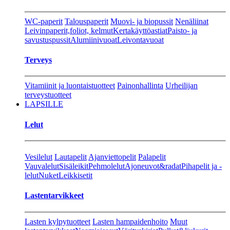
WC-paperit
Talouspaperit
Muovi- ja biopussit
Nenäliinat
Leivinpaperit,foliot, kelmut
Kertakäyttöastiat
Paisto- ja
savustuspussit
Alumiinivuoat
Leivontavuoat
Terveys
Vitamiinit ja luontaistuotteet
Painonhallinta
Urheilijan
terveystuotteet
LAPSILLE
Lelut
Vesilelut
Lautapelit
Ajanviettopelit
Palapelit
Vauvalelut
Sisäleikit
Pehmolelut
Ajoneuvot&radat
Pihapelit ja -
lelut
Nuket
Leikkisetit
Lastentarvikkeet
Lasten kylpytuotteet
Lasten hampaidenhoito
Muut