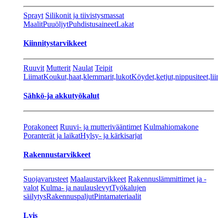
Sprayt
Silikonit ja tiivistysmassat
Maalit
Puuöljyt
Puhdistusaineet
Lakat
Kiinnitystarvikkeet
Ruuvit
Mutterit
Naulat
Teipit
Liimat
Koukut,haat,klemmarit,lukot
Köydet,ketjut,nippusiteet,lii
Sähkö-ja akkutyökalut
Porakoneet
Ruuvi- ja mutterivääntimet
Kulmahiomakone
Poranterät ja laikat
Hylsy- ja kärkisarjat
Rakennustarvikkeet
Suojavarusteet
Maalaustarvikkeet
Rakennuslämmittimet ja -
valot
Kulma- ja naulauslevyt
Työkalujen
säilytys
Rakennuspaljut
Pintamateriaalit
Lvis