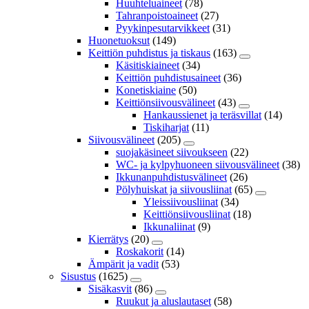
Huuhteluaineet
(78)
Tahranpoistoaineet
(27)
Pyykinpesutarvikkeet
(31)
Huonetuoksut
(149)
Keittiön puhdistus ja tiskaus
(163)
Käsitiskiaineet
(34)
Keittiön puhdistusaineet
(36)
Konetiskiaine
(50)
Keittiönsiivousvälineet
(43)
Hankaussienet ja teräsvillat
(14)
Tiskiharjat
(11)
Siivousvälineet
(205)
suojakäsineet siivoukseen
(22)
WC- ja kylpyhuoneen siivousvälineet
(38)
Ikkunanpuhdistusvälineet
(26)
Pölyhuiskat ja siivousliinat
(65)
Yleissiivousliinat
(34)
Keittiönsiivousliinat
(18)
Ikkunaliinat
(9)
Kierrätys
(20)
Roskakorit
(14)
Ämpärit ja vadit
(53)
Sisustus
(1625)
Sisäkasvit
(86)
Ruukut ja aluslautaset
(58)