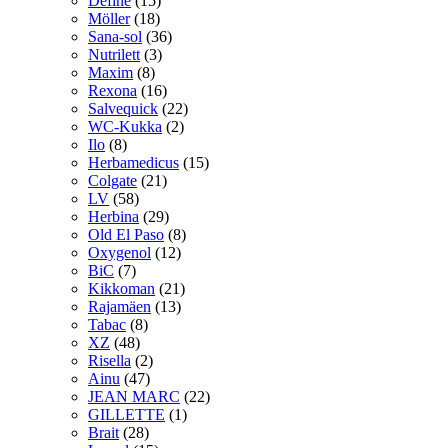
Define
(15)
Möller
(18)
Sana-sol
(36)
Nutrilett
(3)
Maxim
(8)
Rexona
(16)
Salvequick
(22)
WC-Kukka
(2)
Ilo
(8)
Herbamedicus
(15)
Colgate
(21)
LV
(58)
Herbina
(29)
Old El Paso
(8)
Oxygenol
(12)
BiC
(7)
Kikkoman
(21)
Rajamäen
(13)
Tabac
(8)
XZ
(48)
Risella
(2)
Ainu
(47)
JEAN MARC
(22)
GILLETTE
(1)
Brait
(28)