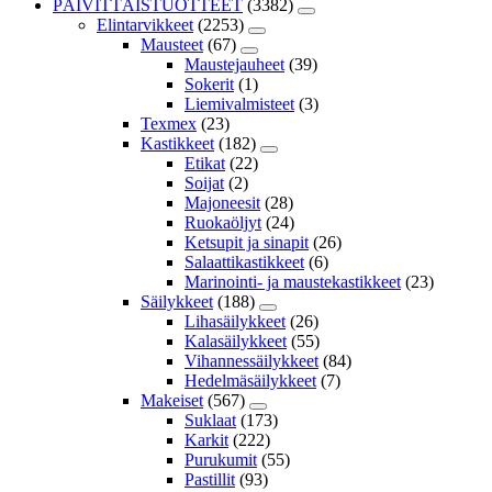
PÄIVITTÄISTUOTTEET
(3382)
Elintarvikkeet
(2253)
Mausteet
(67)
Maustejauheet
(39)
Sokerit
(1)
Liemivalmisteet
(3)
Texmex
(23)
Kastikkeet
(182)
Etikat
(22)
Soijat
(2)
Majoneesit
(28)
Ruokaöljyt
(24)
Ketsupit ja sinapit
(26)
Salaattikastikkeet
(6)
Marinointi- ja maustekastikkeet
(23)
Säilykkeet
(188)
Lihasäilykkeet
(26)
Kalasäilykkeet
(55)
Vihannessäilykkeet
(84)
Hedelmäsäilykkeet
(7)
Makeiset
(567)
Suklaat
(173)
Karkit
(222)
Purukumit
(55)
Pastillit
(93)