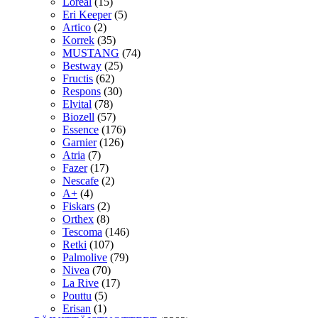
Loreal
(15)
Eri Keeper
(5)
Artico
(2)
Korrek
(35)
MUSTANG
(74)
Bestway
(25)
Fructis
(62)
Respons
(30)
Elvital
(78)
Biozell
(57)
Essence
(176)
Garnier
(126)
Atria
(7)
Fazer
(17)
Nescafe
(2)
A+
(4)
Fiskars
(2)
Orthex
(8)
Tescoma
(146)
Retki
(107)
Palmolive
(79)
Nivea
(70)
La Rive
(17)
Pouttu
(5)
Erisan
(1)