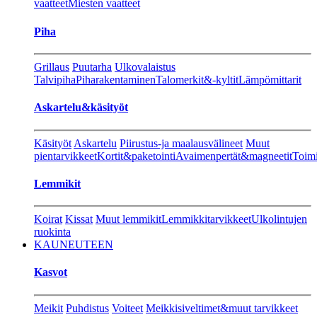
vaatteet
Miesten vaatteet
Piha
Grillaus
Puutarha
Ulkovalaistus
Talvipiha
Piharakentaminen
Talomerkit&-kyltit
Lämpömittarit
Askartelu&käsityöt
Käsityöt
Askartelu
Piirustus-ja maalausvälineet
Muut
pientarvikkeet
Kortit&paketointi
Avaimenpertät&magneetit
Toimi
Lemmikit
Koirat
Kissat
Muut lemmikit
Lemmikkitarvikkeet
Ulkolintujen
ruokinta
KAUNEUTEEN
Kasvot
Meikit
Puhdistus
Voiteet
Meikkisiveltimet&muut tarvikkeet