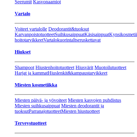
Seerumit
Kasvonaamiot
Vartalo
Voiteet vartalolle
Deodorantit&tuoksut
Karvanpoistotuotteet
Suihkusaippuat
Käsisaippuat
Kynsikosmeti
hoitotarvikkeet
Vartalokuorinta
Itseruskettavat
Hiukset
Shampoot
Hiustenhoitotuotteet
Hiusvärit
Muotoilutuotteet
Harjat ja kammat
Hiuslenkit&kampaustarvikkeet
Miesten kosmetiikka
Miesten päivä- ja yövoiteet
Miesten kasvojen puhdistus
Miesten suihkusaippuat
Miesten deodorantit ja
tuoksut
Parranajotuotteet
Miesten hiustuotteet
Terveystuotteet