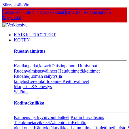
Siirry sisältöön
Tarjoukset
Outlet
Yritysasiakkaat
Rmarket
Asiakaspalvelu
Myymälät
KAIKKI TUOTTEET
KOTIIN
Ruoanvalmistus
Kattilat,padat,kasarit
Paistinpannut
Uunivuoat
Ruoanvalmistusvälineet
Hauduttimet&keittimet
Ruoan&juoman säilytys ja
kuljetus
Leivonta
Irtokannet
Keittiövälineet
Marjastus&Sienestys
Säilöntä
Kodintekniikka
Kauneus- ja hyvinvointilaitteet
Kodin turvallisuus
Tietokonetarvikkeet
Äänentoisto
Keittiön
pienkoneet
Kännykkätarvikkeet
Lämmittimet
Tuulettimet
Paristot