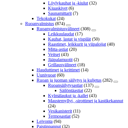
Löylykauhat ja -kiulut
(32)
Kiuaskivet
(6)
Saunamittarit
(7)
Tekokukat
(24)
Ruoanvalmistus
(874)
Ruoanvalmistusvälineet
(308)
Leikkuulaudat
(17)
Kauhat, lastat ja vispilät
(50)
Raastimet, leikkurit ja viipaloijat
(40)
Mitta-astiat
(20)
Veitset
(43)
Jääpalamuotit
(2)
Grillausvälineet
(18)
Hauduttimet ja keittimet
(14)
Uunivuoat
(60)
Ruoan ja juoman säilytys ja kuljetus
(282)
Ruoansäilytysastiat
(137)
Säilöntäastiat
(22)
Kylmälaukut ja -kallet
(43)
Maustemyllyt, -sirottimet ja kastikekannut
(24)
Vesikanisterit
(11)
Termosastiat
(52)
Leivonta
(94)
Paistinpannut
(32)