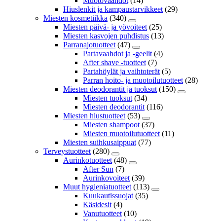
Muotovaahdot
(14)
Hiuslenkit ja kampaustarvikkeet
(29)
Miesten kosmetiikka
(340)
Miesten päivä- ja yövoiteet
(25)
Miesten kasvojen puhdistus
(13)
Parranajotuotteet
(47)
Partavaahdot ja -geelit
(4)
After shave -tuotteet
(7)
Partahöylät ja vaihtoterät
(5)
Parran hoito- ja muotoilutuotteet
(28)
Miesten deodorantit ja tuoksut
(150)
Miesten tuoksut
(34)
Miesten deodorantit
(116)
Miesten hiustuotteet
(53)
Miesten shampoot
(37)
Miesten muotoilutuotteet
(11)
Miesten suihkusaippuat
(77)
Terveystuotteet
(280)
Aurinkotuotteet
(48)
After Sun
(7)
Aurinkovoiteet
(39)
Muut hygieniatuotteet
(113)
Kuukautissuojat
(35)
Käsidesit
(4)
Vanutuotteet
(10)