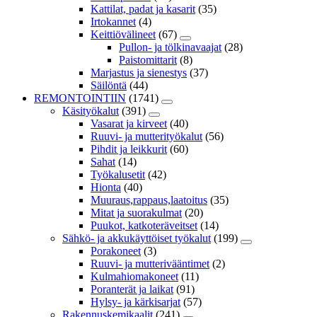
Kattilat, padat ja kasarit
(35)
Irtokannet
(4)
Keittiövälineet
(67)
Pullon- ja tölkinavaajat
(28)
Paistomittarit
(8)
Marjastus ja sienestys
(37)
Säilöntä
(44)
REMONTOINTIIN
(1741)
Käsityökalut
(391)
Vasarat ja kirveet
(40)
Ruuvi- ja mutterityökalut
(56)
Pihdit ja leikkurit
(60)
Sahat
(14)
Työkalusetit
(42)
Hionta
(40)
Muuraus,rappaus,laatoitus
(35)
Mitat ja suorakulmat
(20)
Puukot, katkoteräveitset
(14)
Sähkö- ja akkukäyttöiset työkalut
(199)
Porakoneet
(3)
Ruuvi- ja mutterivääntimet
(2)
Kulmahiomakoneet
(11)
Poranterät ja laikat
(91)
Hylsy- ja kärkisarjat
(57)
Rakennuskemikaalit
(241)