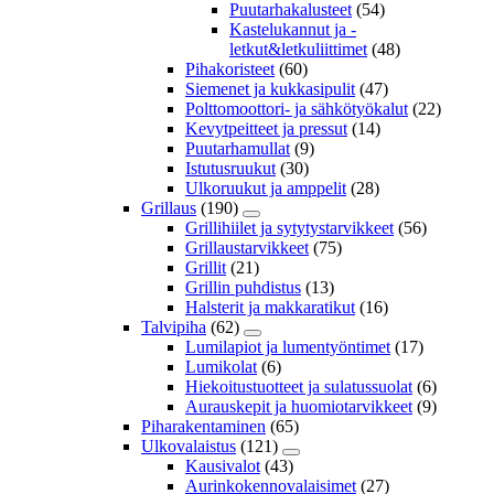
Puutarhakalusteet
(54)
Kastelukannut ja -
letkut&letkuliittimet
(48)
Pihakoristeet
(60)
Siemenet ja kukkasipulit
(47)
Polttomoottori- ja sähkötyökalut
(22)
Kevytpeitteet ja pressut
(14)
Puutarhamullat
(9)
Istutusruukut
(30)
Ulkoruukut ja amppelit
(28)
Grillaus
(190)
Grillihiilet ja sytytystarvikkeet
(56)
Grillaustarvikkeet
(75)
Grillit
(21)
Grillin puhdistus
(13)
Halsterit ja makkaratikut
(16)
Talvipiha
(62)
Lumilapiot ja lumentyöntimet
(17)
Lumikolat
(6)
Hiekoitustuotteet ja sulatussuolat
(6)
Aurauskepit ja huomiotarvikkeet
(9)
Piharakentaminen
(65)
Ulkovalaistus
(121)
Kausivalot
(43)
Aurinkokennovalaisimet
(27)