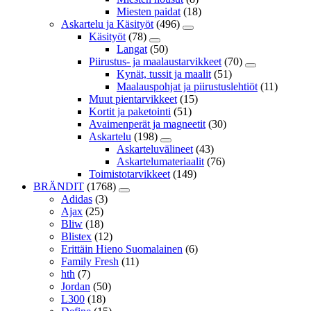
Miesten paidat
(18)
Askartelu ja Käsityöt
(496)
Käsityöt
(78)
Langat
(50)
Piirustus- ja maalaustarvikkeet
(70)
Kynät, tussit ja maalit
(51)
Maalauspohjat ja piirustuslehtiöt
(11)
Muut pientarvikkeet
(15)
Kortit ja paketointi
(51)
Avaimenperät ja magneetit
(30)
Askartelu
(198)
Askarteluvälineet
(43)
Askartelumateriaalit
(76)
Toimistotarvikkeet
(149)
BRÄNDIT
(1768)
Adidas
(3)
Ajax
(25)
Bliw
(18)
Blistex
(12)
Erittäin Hieno Suomalainen
(6)
Family Fresh
(11)
hth
(7)
Jordan
(50)
L300
(18)