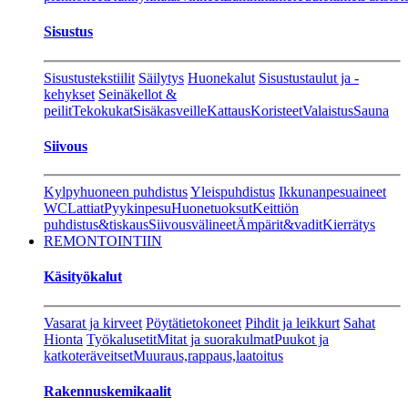
Sisustus
Sisustustekstiilit
Säilytys
Huonekalut
Sisustustaulut ja -
kehykset
Seinäkellot &
peilit
Tekokukat
Sisäkasveille
Kattaus
Koristeet
Valaistus
Sauna
Siivous
Kylpyhuoneen puhdistus
Yleispuhdistus
Ikkunanpesuaineet
WC
Lattiat
Pyykinpesu
Huonetuoksut
Keittiön
puhdistus&tiskaus
Siivousvälineet
Ämpärit&vadit
Kierrätys
REMONTOINTIIN
Käsityökalut
Vasarat ja kirveet
Pöytätietokoneet
Pihdit ja leikkurt
Sahat
Hionta
Työkalusetit
Mitat ja suorakulmat
Puukot ja
katkoteräveitset
Muuraus,rappaus,laatoitus
Rakennuskemikaalit