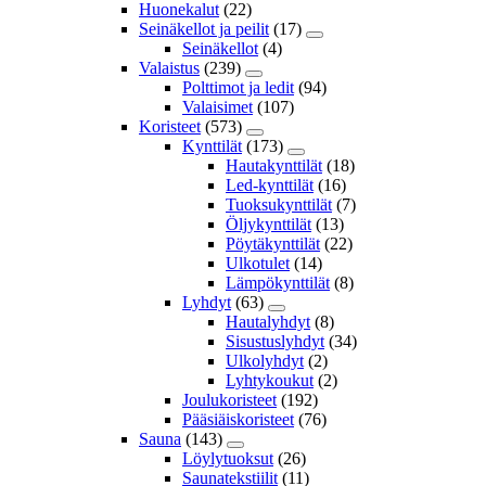
Huonekalut
(22)
Seinäkellot ja peilit
(17)
Seinäkellot
(4)
Valaistus
(239)
Polttimot ja ledit
(94)
Valaisimet
(107)
Koristeet
(573)
Kynttilät
(173)
Hautakynttilät
(18)
Led-kynttilät
(16)
Tuoksukynttilät
(7)
Öljykynttilät
(13)
Pöytäkynttilät
(22)
Ulkotulet
(14)
Lämpökynttilät
(8)
Lyhdyt
(63)
Hautalyhdyt
(8)
Sisustuslyhdyt
(34)
Ulkolyhdyt
(2)
Lyhtykoukut
(2)
Joulukoristeet
(192)
Pääsiäiskoristeet
(76)
Sauna
(143)
Löylytuoksut
(26)
Saunatekstiilit
(11)