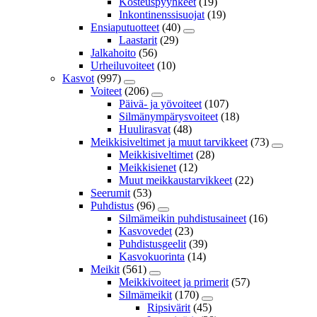
Kosteuspyyhkeet
(19)
Inkontinenssisuojat
(19)
Ensiaputuotteet
(40)
Laastarit
(29)
Jalkahoito
(56)
Urheiluvoiteet
(10)
Kasvot
(997)
Voiteet
(206)
Päivä- ja yövoiteet
(107)
Silmänympärysvoiteet
(18)
Huulirasvat
(48)
Meikkisiveltimet ja muut tarvikkeet
(73)
Meikkisiveltimet
(28)
Meikkisienet
(12)
Muut meikkaustarvikkeet
(22)
Seerumit
(53)
Puhdistus
(96)
Silmämeikin puhdistusaineet
(16)
Kasvovedet
(23)
Puhdistusgeelit
(39)
Kasvokuorinta
(14)
Meikit
(561)
Meikkivoiteet ja primerit
(57)
Silmämeikit
(170)
Ripsivärit
(45)