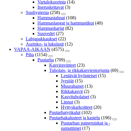
Vartalokuorinta
(14)
Itseruskettavat
(3)
Suuhygienia
(258)
Hammastahnat
(108)
Hammaslangat ja hammastikut
(40)
Hammasharjat
(82)
Suuvedet
(27)
Lahjapakkaukset
(22)
Aurinko- ja lukulasit
(12)
VAPAA-AIKAAN
(4575)
Piha
(1154)
Puutarha
(709)
Kasviravinteet
(23)
Tuholais- ja rikkakasvientorjunta
(69)
Lentävät hyönteiset
(15)
Jyrsijät
(15)
Muurahaiset
(13)
Rikkakasvit
(2)
Kasvituholaiset
(3)
Linnut
(3)
Hyttyskarkoitteet
(20)
Puutarhatyökalut
(102)
Puutarhakalusteet ja kastelu
(196)
Puutarhan paineruiskut ja -
sumuttimet
(17)