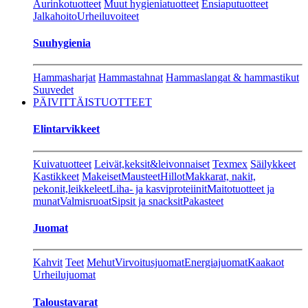
Aurinkotuotteet
Muut hygieniatuotteet
Ensiaputuotteet
Jalkahoito
Urheiluvoiteet
Suuhygienia
Hammasharjat
Hammastahnat
Hammaslangat & hammastikut
Suuvedet
PÄIVITTÄISTUOTTEET
Elintarvikkeet
Kuivatuotteet
Leivät,keksit&leivonnaiset
Texmex
Säilykkeet
Kastikkeet
Makeiset
Mausteet
Hillot
Makkarat, nakit,
pekonit,leikkeleet
Liha- ja kasviproteiinit
Maitotuotteet ja
munat
Valmisruoat
Sipsit ja snacksit
Pakasteet
Juomat
Kahvit
Teet
Mehut
Virvoitusjuomat
Energiajuomat
Kaakaot
Urheilujuomat
Taloustavarat