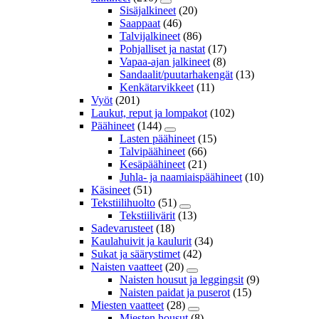
Sisäjalkineet
(20)
Saappaat
(46)
Talvijalkineet
(86)
Pohjalliset ja nastat
(17)
Vapaa-ajan jalkineet
(8)
Sandaalit/puutarhakengät
(13)
Kenkätarvikkeet
(11)
Vyöt
(201)
Laukut, reput ja lompakot
(102)
Päähineet
(144)
Lasten päähineet
(15)
Talvipäähineet
(66)
Kesäpäähineet
(21)
Juhla- ja naamiaispäähineet
(10)
Käsineet
(51)
Tekstiilihuolto
(51)
Tekstiilivärit
(13)
Sadevarusteet
(18)
Kaulahuivit ja kaulurit
(34)
Sukat ja säärystimet
(42)
Naisten vaatteet
(20)
Naisten housut ja leggingsit
(9)
Naisten paidat ja puserot
(15)
Miesten vaatteet
(28)
Miesten housut
(8)