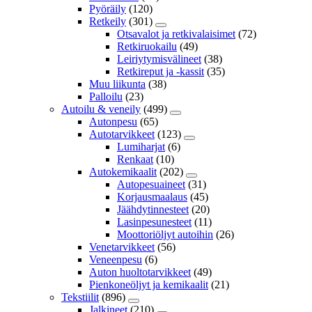
Pyöräily
(120)
Retkeily
(301)
Otsavalot ja retkivalaisimet
(72)
Retkiruokailu
(49)
Leiriytymisvälineet
(38)
Retkireput ja -kassit
(35)
Muu liikunta
(38)
Palloilu
(23)
Autoilu & veneily
(499)
Autonpesu
(65)
Autotarvikkeet
(123)
Lumiharjat
(6)
Renkaat
(10)
Autokemikaalit
(202)
Autopesuaineet
(31)
Korjausmaalaus
(45)
Jäähdytinnesteet
(20)
Lasinpesunesteet
(11)
Moottoriöljyt autoihin
(26)
Venetarvikkeet
(56)
Veneenpesu
(6)
Auton huoltotarvikkeet
(49)
Pienkoneöljyt ja kemikaalit
(21)
Tekstiilit
(896)
Jalkineet
(210)