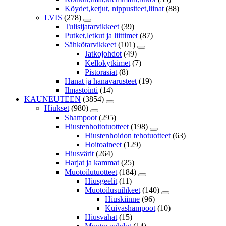
Köydet,ketjut, nippusiteet,liinat
(88)
LVIS
(278)
Tulisijatarvikkeet
(39)
Putket,letkut ja liittimet
(87)
Sähkötarvikkeet
(101)
Jatkojohdot
(49)
Kellokytkimet
(7)
Pistorasiat
(8)
Hanat ja hanavarusteet
(19)
Ilmastointi
(14)
KAUNEUTEEN
(3854)
Hiukset
(980)
Shampoot
(295)
Hiustenhoitotuotteet
(198)
Hiustenhoidon tehotuotteet
(63)
Hoitoaineet
(129)
Hiusvärit
(264)
Harjat ja kammat
(25)
Muotoilutuotteet
(184)
Hiusgeelit
(11)
Muotoilusuihkeet
(140)
Hiuskiinne
(96)
Kuivashampoot
(10)
Hiusvahat
(15)