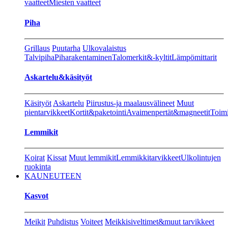
vaatteet
Miesten vaatteet
Piha
Grillaus
Puutarha
Ulkovalaistus
Talvipiha
Piharakentaminen
Talomerkit&-kyltit
Lämpömittarit
Askartelu&käsityöt
Käsityöt
Askartelu
Piirustus-ja maalausvälineet
Muut
pientarvikkeet
Kortit&paketointi
Avaimenpertät&magneetit
Toimi
Lemmikit
Koirat
Kissat
Muut lemmikit
Lemmikkitarvikkeet
Ulkolintujen
ruokinta
KAUNEUTEEN
Kasvot
Meikit
Puhdistus
Voiteet
Meikkisiveltimet&muut tarvikkeet