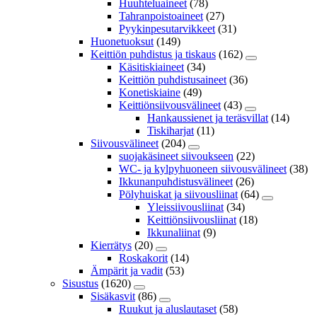
Huuhteluaineet
(78)
Tahranpoistoaineet
(27)
Pyykinpesutarvikkeet
(31)
Huonetuoksut
(149)
Keittiön puhdistus ja tiskaus
(162)
Käsitiskiaineet
(34)
Keittiön puhdistusaineet
(36)
Konetiskiaine
(49)
Keittiönsiivousvälineet
(43)
Hankaussienet ja teräsvillat
(14)
Tiskiharjat
(11)
Siivousvälineet
(204)
suojakäsineet siivoukseen
(22)
WC- ja kylpyhuoneen siivousvälineet
(38)
Ikkunanpuhdistusvälineet
(26)
Pölyhuiskat ja siivousliinat
(64)
Yleissiivousliinat
(34)
Keittiönsiivousliinat
(18)
Ikkunaliinat
(9)
Kierrätys
(20)
Roskakorit
(14)
Ämpärit ja vadit
(53)
Sisustus
(1620)
Sisäkasvit
(86)
Ruukut ja aluslautaset
(58)