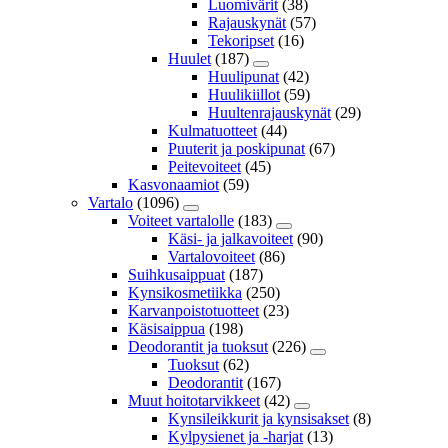
Luomivärit
(38)
Rajauskynät
(57)
Tekoripset
(16)
Huulet
(187)
Huulipunat
(42)
Huulikiillot
(59)
Huultenrajauskynät
(29)
Kulmatuotteet
(44)
Puuterit ja poskipunat
(67)
Peitevoiteet
(45)
Kasvonaamiot
(59)
Vartalo
(1096)
Voiteet vartalolle
(183)
Käsi- ja jalkavoiteet
(90)
Vartalovoiteet
(86)
Suihkusaippuat
(187)
Kynsikosmetiikka
(250)
Karvanpoistotuotteet
(23)
Käsisaippua
(198)
Deodorantit ja tuoksut
(226)
Tuoksut
(62)
Deodorantit
(167)
Muut hoitotarvikkeet
(42)
Kynsileikkurit ja kynsisakset
(8)
Kylpysienet ja -harjat
(13)