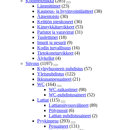
Kodintekniikka
(285)
Lämmittimet
(23)
Kauneus- ja hyvinvointilaitteet
(38)
Äänentoisto
(30)
Keittiön pienkoneet
(36)
Kännykkätarvikkeet
(53)
Paristot ja varavirrat
(31)
Tuulettimet
(18)
Imurit ja pesurit
(9)
Kodin turvallisuus
(16)
Tietokonetarvikkeet
(4)
Älykellot
(4)
Siivous
(1197)
Kylpyhuoneen puhdistus
(57)
Yleispuhdistus
(122)
Ikkunanpesuaineet
(21)
WC
(164)
WC-raikastimet
(98)
WC-puhdistusaineet
(52)
Lattiat
(115)
Lattiansiivousvälineet
(89)
Pölypussit
(6)
Lattian puhdistusaineet
(2)
Pyykinpesu
(293)
Pesuaineet
(131)