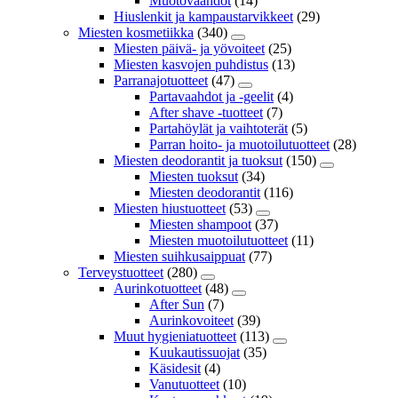
Muotovaahdot
(14)
Hiuslenkit ja kampaustarvikkeet
(29)
Miesten kosmetiikka
(340)
Miesten päivä- ja yövoiteet
(25)
Miesten kasvojen puhdistus
(13)
Parranajotuotteet
(47)
Partavaahdot ja -geelit
(4)
After shave -tuotteet
(7)
Partahöylät ja vaihtoterät
(5)
Parran hoito- ja muotoilutuotteet
(28)
Miesten deodorantit ja tuoksut
(150)
Miesten tuoksut
(34)
Miesten deodorantit
(116)
Miesten hiustuotteet
(53)
Miesten shampoot
(37)
Miesten muotoilutuotteet
(11)
Miesten suihkusaippuat
(77)
Terveystuotteet
(280)
Aurinkotuotteet
(48)
After Sun
(7)
Aurinkovoiteet
(39)
Muut hygieniatuotteet
(113)
Kuukautissuojat
(35)
Käsidesit
(4)
Vanutuotteet
(10)