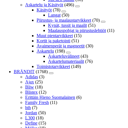
Askartelu ja Käsityöt
(496)
Käsityöt
(78)
Langat
(50)
Piirustus- ja maalaustarvikkeet
(70)
Kynät, tussit ja maalit
(51)
Maalauspohjat ja piirustuslehtiöt
(11)
Muut pientarvikkeet
(15)
Kortit ja paketointi
(51)
Avaimenperät ja magneetit
(30)
Askartelu
(198)
Askarteluvälineet
(43)
Askartelumateriaalit
(76)
Toimistotarvikkeet
(149)
BRÄNDIT
(1768)
Adidas
(3)
Ajax
(25)
Bliw
(18)
Blistex
(12)
Erittäin Hieno Suomalainen
(6)
Family Fresh
(11)
hth
(7)
Jordan
(50)
L300
(18)
Define
(15)