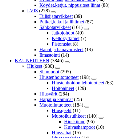
Köydet,ketjut, nippusiteet,liinat
(88)
LVIS
(278)
Tulisijatarvikkeet
(39)
Putket,letkut ja liittimet
(87)
Sähkötarvikkeet
(101)
Jatkojohdot
(49)
Kellokytkimet
(7)
Pistorasiat
(8)
Hanat ja hanavarusteet
(19)
Ilmastointi
(14)
KAUNEUTEEN
(3846)
Hiukset
(980)
Shampoot
(295)
Hiustenhoitotuotteet
(198)
Hiustenhoidon tehotuotteet
(63)
Hoitoaineet
(129)
Hiusvärit
(264)
Harjat ja kammat
(25)
Muotoilutuotteet
(184)
Hiusgeelit
(11)
Muotoilusuihkeet
(140)
Hiuskiinne
(96)
Kuivashampoot
(10)
Hiusvahat
(15)