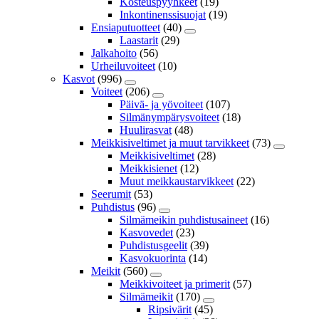
Kosteuspyyhkeet
(19)
Inkontinenssisuojat
(19)
Ensiaputuotteet
(40)
Laastarit
(29)
Jalkahoito
(56)
Urheiluvoiteet
(10)
Kasvot
(996)
Voiteet
(206)
Päivä- ja yövoiteet
(107)
Silmänympärysvoiteet
(18)
Huulirasvat
(48)
Meikkisiveltimet ja muut tarvikkeet
(73)
Meikkisiveltimet
(28)
Meikkisienet
(12)
Muut meikkaustarvikkeet
(22)
Seerumit
(53)
Puhdistus
(96)
Silmämeikin puhdistusaineet
(16)
Kasvovedet
(23)
Puhdistusgeelit
(39)
Kasvokuorinta
(14)
Meikit
(560)
Meikkivoiteet ja primerit
(57)
Silmämeikit
(170)
Ripsivärit
(45)