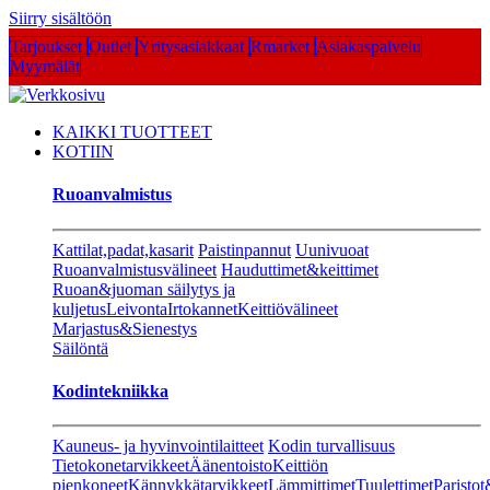
Siirry sisältöön
Tarjoukset
Outlet
Yritysasiakkaat
Rmarket
Asiakaspalvelu
Myymälät
KAIKKI TUOTTEET
KOTIIN
Ruoanvalmistus
Kattilat,padat,kasarit
Paistinpannut
Uunivuoat
Ruoanvalmistusvälineet
Hauduttimet&keittimet
Ruoan&juoman säilytys ja
kuljetus
Leivonta
Irtokannet
Keittiövälineet
Marjastus&Sienestys
Säilöntä
Kodintekniikka
Kauneus- ja hyvinvointilaitteet
Kodin turvallisuus
Tietokonetarvikkeet
Äänentoisto
Keittiön
pienkoneet
Kännykkätarvikkeet
Lämmittimet
Tuulettimet
Paristot