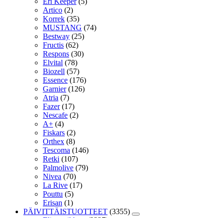
Eri Keeper
(5)
Artico
(2)
Korrek
(35)
MUSTANG
(74)
Bestway
(25)
Fructis
(62)
Respons
(30)
Elvital
(78)
Biozell
(57)
Essence
(176)
Garnier
(126)
Atria
(7)
Fazer
(17)
Nescafe
(2)
A+
(4)
Fiskars
(2)
Orthex
(8)
Tescoma
(146)
Retki
(107)
Palmolive
(79)
Nivea
(70)
La Rive
(17)
Pouttu
(5)
Erisan
(1)
PÄIVITTÄISTUOTTEET
(3355)