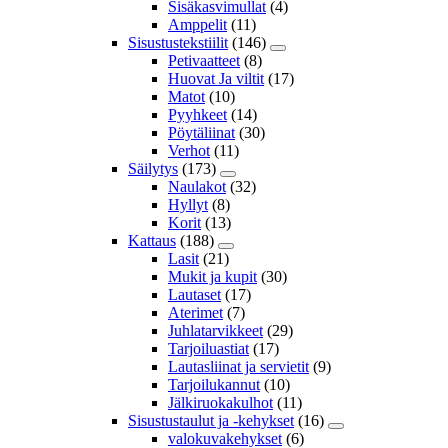
Sisäkasvimullat
(4)
Amppelit
(11)
Sisustustekstiilit
(146)
Petivaatteet
(8)
Huovat Ja viltit
(17)
Matot
(10)
Pyyhkeet
(14)
Pöytäliinat
(30)
Verhot
(11)
Säilytys
(173)
Naulakot
(32)
Hyllyt
(8)
Korit
(13)
Kattaus
(188)
Lasit
(21)
Mukit ja kupit
(30)
Lautaset
(17)
Aterimet
(7)
Juhlatarvikkeet
(29)
Tarjoiluastiat
(17)
Lautasliinat ja servietit
(9)
Tarjoilukannut
(10)
Jälkiruokakulhot
(11)
Sisustustaulut ja -kehykset
(16)
valokuvakehykset
(6)