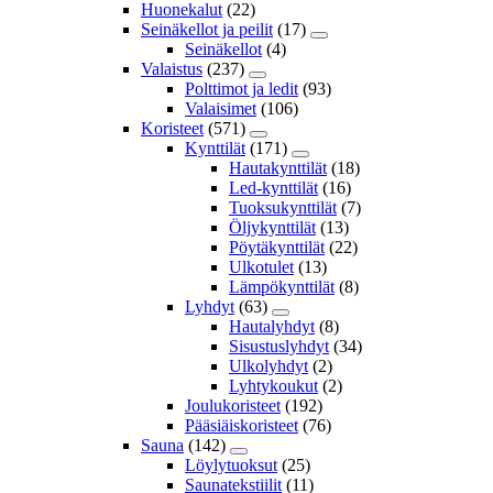
Huonekalut
(22)
Seinäkellot ja peilit
(17)
Seinäkellot
(4)
Valaistus
(237)
Polttimot ja ledit
(93)
Valaisimet
(106)
Koristeet
(571)
Kynttilät
(171)
Hautakynttilät
(18)
Led-kynttilät
(16)
Tuoksukynttilät
(7)
Öljykynttilät
(13)
Pöytäkynttilät
(22)
Ulkotulet
(13)
Lämpökynttilät
(8)
Lyhdyt
(63)
Hautalyhdyt
(8)
Sisustuslyhdyt
(34)
Ulkolyhdyt
(2)
Lyhtykoukut
(2)
Joulukoristeet
(192)
Pääsiäiskoristeet
(76)
Sauna
(142)
Löylytuoksut
(25)
Saunatekstiilit
(11)