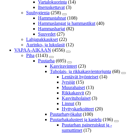
Vartalokuorinta
(14)
Itseruskettavat
(3)
Suuhygienia
(258)
Hammastahnat
(108)
Hammaslangat ja hammastikut
(40)
Hammasharjat
(82)
Suuvedet
(27)
Lahjapakkaukset
(22)
Aurinko- ja lukulasit
(12)
VAPAA-AIKAAN
(4556)
Piha
(1143)
Puutarha
(695)
Kasviravinteet
(23)
Tuholais- ja rikkakasvientorjunta
(68)
Lentävät hyönteiset
(14)
Jyrsijät
(15)
Muurahaiset
(13)
Rikkakasvit
(2)
Kasvituholaiset
(3)
Linnut
(3)
Hyttyskarkoitteet
(20)
Puutarhatyökalut
(100)
Puutarhakalusteet ja kastelu
(196)
Puutarhan paineruiskut ja -
sumuttimet
(17)