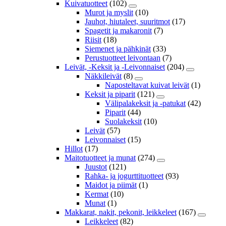
Kuivatuotteet
(102)
Murot ja myslit
(10)
Jauhot, hiutaleet, suuritmot
(17)
Spagetit ja makaronit
(7)
Riisit
(18)
Siemenet ja pähkinät
(33)
Perustuotteet leivontaan
(7)
Leivät, -Keksit ja -Leivonnaiset
(204)
Näkkileivät
(8)
Naposteltavat kuivat leivät
(1)
Keksit ja piparit
(121)
Välipalakeksit ja -patukat
(42)
Piparit
(44)
Suolakeksit
(10)
Leivät
(57)
Leivonnaiset
(15)
Hillot
(17)
Maitotuotteet ja munat
(274)
Juustot
(121)
Rahka- ja jogurttituotteet
(93)
Maidot ja piimät
(1)
Kermat
(10)
Munat
(1)
Makkarat, nakit, pekonit, leikkeleet
(167)
Leikkeleet
(82)