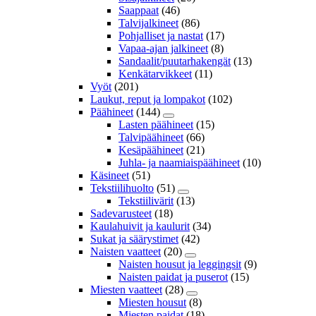
Saappaat
(46)
Talvijalkineet
(86)
Pohjalliset ja nastat
(17)
Vapaa-ajan jalkineet
(8)
Sandaalit/puutarhakengät
(13)
Kenkätarvikkeet
(11)
Vyöt
(201)
Laukut, reput ja lompakot
(102)
Päähineet
(144)
Lasten päähineet
(15)
Talvipäähineet
(66)
Kesäpäähineet
(21)
Juhla- ja naamiaispäähineet
(10)
Käsineet
(51)
Tekstiilihuolto
(51)
Tekstiilivärit
(13)
Sadevarusteet
(18)
Kaulahuivit ja kaulurit
(34)
Sukat ja säärystimet
(42)
Naisten vaatteet
(20)
Naisten housut ja leggingsit
(9)
Naisten paidat ja puserot
(15)
Miesten vaatteet
(28)
Miesten housut
(8)
Miesten paidat
(18)