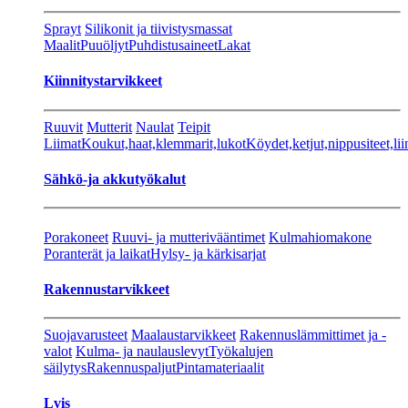
Sprayt
Silikonit ja tiivistysmassat
Maalit
Puuöljyt
Puhdistusaineet
Lakat
Kiinnitystarvikkeet
Ruuvit
Mutterit
Naulat
Teipit
Liimat
Koukut,haat,klemmarit,lukot
Köydet,ketjut,nippusiteet,lii
Sähkö-ja akkutyökalut
Porakoneet
Ruuvi- ja mutterivääntimet
Kulmahiomakone
Poranterät ja laikat
Hylsy- ja kärkisarjat
Rakennustarvikkeet
Suojavarusteet
Maalaustarvikkeet
Rakennuslämmittimet ja -
valot
Kulma- ja naulauslevyt
Työkalujen
säilytys
Rakennuspaljut
Pintamateriaalit
Lvis