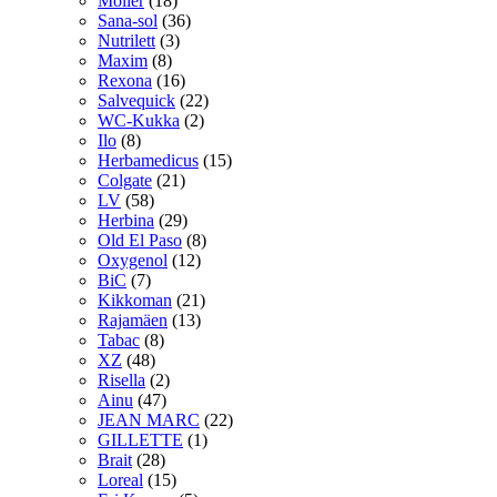
Möller
(18)
Sana-sol
(36)
Nutrilett
(3)
Maxim
(8)
Rexona
(16)
Salvequick
(22)
WC-Kukka
(2)
Ilo
(8)
Herbamedicus
(15)
Colgate
(21)
LV
(58)
Herbina
(29)
Old El Paso
(8)
Oxygenol
(12)
BiC
(7)
Kikkoman
(21)
Rajamäen
(13)
Tabac
(8)
XZ
(48)
Risella
(2)
Ainu
(47)
JEAN MARC
(22)
GILLETTE
(1)
Brait
(28)
Loreal
(15)