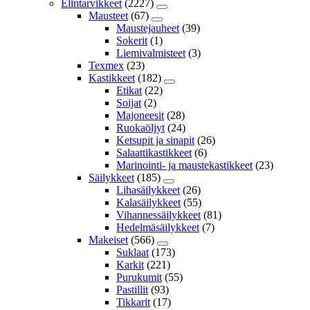
Elintarvikkeet
(2227)
Mausteet
(67)
Maustejauheet
(39)
Sokerit
(1)
Liemivalmisteet
(3)
Texmex
(23)
Kastikkeet
(182)
Etikat
(22)
Soijat
(2)
Majoneesit
(28)
Ruokaöljyt
(24)
Ketsupit ja sinapit
(26)
Salaattikastikkeet
(6)
Marinointi- ja maustekastikkeet
(23)
Säilykkeet
(185)
Lihasäilykkeet
(26)
Kalasäilykkeet
(55)
Vihannessäilykkeet
(81)
Hedelmäsäilykkeet
(7)
Makeiset
(566)
Suklaat
(173)
Karkit
(221)
Purukumit
(55)
Pastillit
(93)
Tikkarit
(17)