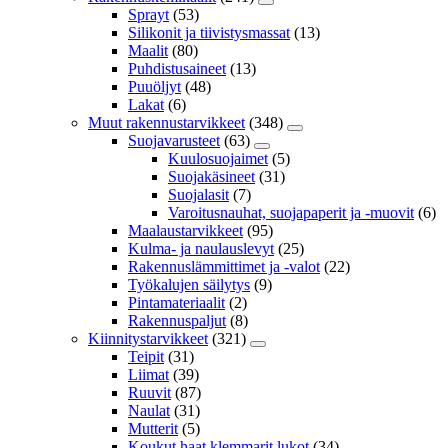
Sprayt
(53)
Silikonit ja tiivistysmassat
(13)
Maalit
(80)
Puhdistusaineet
(13)
Puuöljyt
(48)
Lakat
(6)
Muut rakennustarvikkeet
(348)
Suojavarusteet
(63)
Kuulosuojaimet
(5)
Suojakäsineet
(31)
Suojalasit
(7)
Varoitusnauhat, suojapaperit ja -muovit
(6)
Maalaustarvikkeet
(95)
Kulma- ja naulauslevyt
(25)
Rakennuslämmittimet ja -valot
(22)
Työkalujen säilytys
(9)
Pintamateriaalit
(2)
Rakennuspaljut
(8)
Kiinnitystarvikkeet
(321)
Teipit
(31)
Liimat
(39)
Ruuvit
(87)
Naulat
(31)
Mutterit
(5)
Koukut,haat,klemmarit,lukot
(34)