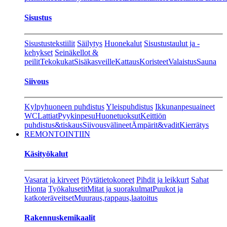
Sisustus
Sisustustekstiilit
Säilytys
Huonekalut
Sisustustaulut ja -
kehykset
Seinäkellot &
peilit
Tekokukat
Sisäkasveille
Kattaus
Koristeet
Valaistus
Sauna
Siivous
Kylpyhuoneen puhdistus
Yleispuhdistus
Ikkunanpesuaineet
WC
Lattiat
Pyykinpesu
Huonetuoksut
Keittiön
puhdistus&tiskaus
Siivousvälineet
Ämpärit&vadit
Kierrätys
REMONTOINTIIN
Käsityökalut
Vasarat ja kirveet
Pöytätietokoneet
Pihdit ja leikkurt
Sahat
Hionta
Työkalusetit
Mitat ja suorakulmat
Puukot ja
katkoteräveitset
Muuraus,rappaus,laatoitus
Rakennuskemikaalit