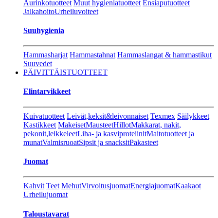
Aurinkotuotteet
Muut hygieniatuotteet
Ensiaputuotteet
Jalkahoito
Urheiluvoiteet
Suuhygienia
Hammasharjat
Hammastahnat
Hammaslangat & hammastikut
Suuvedet
PÄIVITTÄISTUOTTEET
Elintarvikkeet
Kuivatuotteet
Leivät,keksit&leivonnaiset
Texmex
Säilykkeet
Kastikkeet
Makeiset
Mausteet
Hillot
Makkarat, nakit,
pekonit,leikkeleet
Liha- ja kasviproteiinit
Maitotuotteet ja
munat
Valmisruoat
Sipsit ja snacksit
Pakasteet
Juomat
Kahvit
Teet
Mehut
Virvoitusjuomat
Energiajuomat
Kaakaot
Urheilujuomat
Taloustavarat