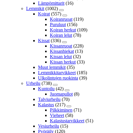
Lämpömittarit
(16)
Lemmikit
(1002)
Koirat
(557)
Koiranruoat
(119)
Puruluut
(156)
Koiran herkut
(109)
Koiran lelut
(78)
Kissat
(336)
Kissanruoat
(228)
Kissanhiekat
(13)
Kissan lelut
(32)
Kissan herkut
(33)
Muut lemmikit
(35)
Lemmikkitarvikkeet
(185)
Ulkolintujen ruokinta
(39)
Urheilu
(738)
Kuntoilu
(42)
Juomapullot
(8)
Talviurheilu
(70)
Kalastus
(217)
Pilkkiminen
(71)
Vieheet
(58)
Kalastustarvikkeet
(51)
Vesiurheilu
(15)
Pyöräily
(120)