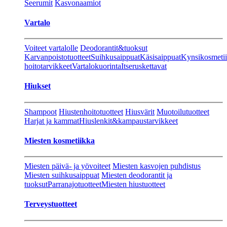
Seerumit
Kasvonaamiot
Vartalo
Voiteet vartalolle
Deodorantit&tuoksut
Karvanpoistotuotteet
Suihkusaippuat
Käsisaippuat
Kynsikosmeti
hoitotarvikkeet
Vartalokuorinta
Itseruskettavat
Hiukset
Shampoot
Hiustenhoitotuotteet
Hiusvärit
Muotoilutuotteet
Harjat ja kammat
Hiuslenkit&kampaustarvikkeet
Miesten kosmetiikka
Miesten päivä- ja yövoiteet
Miesten kasvojen puhdistus
Miesten suihkusaippuat
Miesten deodorantit ja
tuoksut
Parranajotuotteet
Miesten hiustuotteet
Terveystuotteet