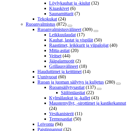
Löylykauhat ja -kiulut
(32)
Kiuaskivet
(6)
Saunamittarit
(7)
Tekokukat
(24)
Ruoanvalmistus
(872)
Ruoanvalmistusvälineet
(309)
Leikkuulaudat
(17)
Kauhat, lastat ja vispilät
(50)
Raastimet, leikkurit ja viipaloijat
(40)
Mitta-astiat
(20)
Veitset
(44)
Jääpalamuotit
(2)
Grillausvälineet
(18)
Hauduttimet ja keittimet
(14)
Uunivuoat
(60)
Ruoan ja juoman säilytys ja kuljetus
(280)
Ruoansäilytysastiat
(137)
Säilöntäastiat
(22)
Kylmälaukut ja -kallet
(43)
Maustemyllyt, -sirottimet ja kastikekannut
(24)
Vesikanisterit
(11)
Termosastiat
(50)
Leivonta
(94)
Paistinpannut
(32)