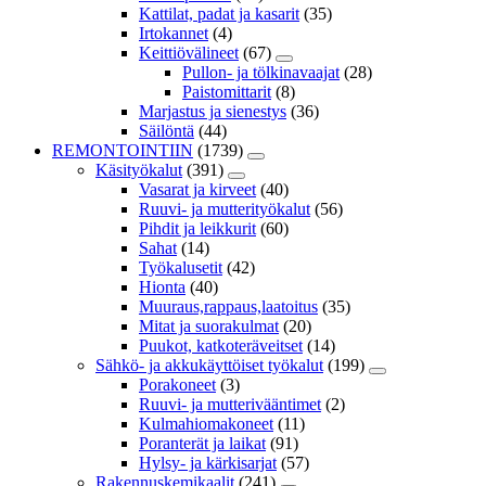
Kattilat, padat ja kasarit
(35)
Irtokannet
(4)
Keittiövälineet
(67)
Pullon- ja tölkinavaajat
(28)
Paistomittarit
(8)
Marjastus ja sienestys
(36)
Säilöntä
(44)
REMONTOINTIIN
(1739)
Käsityökalut
(391)
Vasarat ja kirveet
(40)
Ruuvi- ja mutterityökalut
(56)
Pihdit ja leikkurit
(60)
Sahat
(14)
Työkalusetit
(42)
Hionta
(40)
Muuraus,rappaus,laatoitus
(35)
Mitat ja suorakulmat
(20)
Puukot, katkoteräveitset
(14)
Sähkö- ja akkukäyttöiset työkalut
(199)
Porakoneet
(3)
Ruuvi- ja mutterivääntimet
(2)
Kulmahiomakoneet
(11)
Poranterät ja laikat
(91)
Hylsy- ja kärkisarjat
(57)
Rakennuskemikaalit
(241)