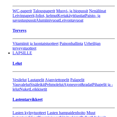
WC-paperit
Talouspaperit
Muovi- ja biopussit
Nenäliinat
Leivinpaperit,foliot, kelmut
Kertakäyttöastiat
Paisto- ja
savustuspussit
Alumiinivuoat
Leivontavuoat
Terveys
Vitamiinit ja luontaistuotteet
Painonhallinta
Urheilijan
terveystuotteet
LAPSILLE
Lelut
Vesilelut
Lautapelit
Ajanviettopelit
Palapelit
Vauvalelut
Sisäleikit
Pehmolelut
Ajoneuvot&radat
Pihapelit ja -
lelut
Nuket
Leikkisetit
Lastentarvikkeet
Lasten kylpytuotteet
Lasten hampaidenhoito
Muut