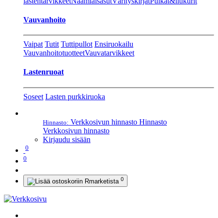
lastentarvikkeet
Naamiaisasut
Värityskirjat
Pulkat&liukurit
Vauvanhoito
Vaipat
Tutit
Tuttipullot
Ensiruokailu
Vauvanhoitotuotteet
Vauvatarvikkeet
Lastenruoat
Soseet
Lasten purkkiruoka
Verkkosivun hinnasto
Hinnasto
Hinnasto:
Verkkosivun hinnasto
Kirjaudu sisään
0
0
0