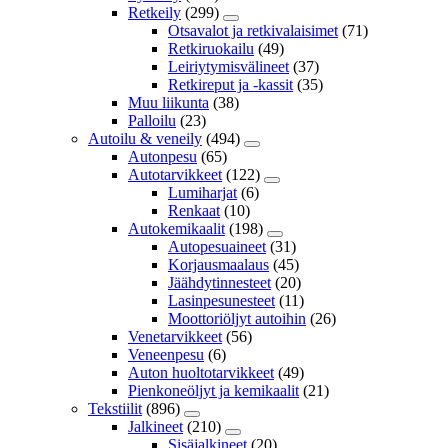
Retkeily
(299)
Otsavalot ja retkivalaisimet
(71)
Retkiruokailu
(49)
Leiriytymisvälineet
(37)
Retkireput ja -kassit
(35)
Muu liikunta
(38)
Palloilu
(23)
Autoilu & veneily
(494)
Autonpesu
(65)
Autotarvikkeet
(122)
Lumiharjat
(6)
Renkaat
(10)
Autokemikaalit
(198)
Autopesuaineet
(31)
Korjausmaalaus
(45)
Jäähdytinnesteet
(20)
Lasinpesunesteet
(11)
Moottoriöljyt autoihin
(26)
Venetarvikkeet
(56)
Veneenpesu
(6)
Auton huoltotarvikkeet
(49)
Pienkoneöljyt ja kemikaalit
(21)
Tekstiilit
(896)
Jalkineet
(210)
Sisäjalkineet
(20)