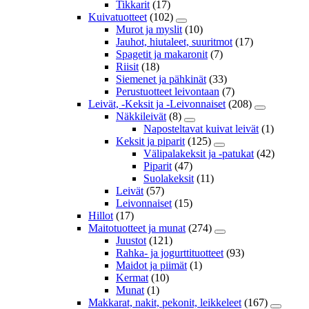
Tikkarit
(17)
Kuivatuotteet
(102)
Murot ja myslit
(10)
Jauhot, hiutaleet, suuritmot
(17)
Spagetit ja makaronit
(7)
Riisit
(18)
Siemenet ja pähkinät
(33)
Perustuotteet leivontaan
(7)
Leivät, -Keksit ja -Leivonnaiset
(208)
Näkkileivät
(8)
Naposteltavat kuivat leivät
(1)
Keksit ja piparit
(125)
Välipalakeksit ja -patukat
(42)
Piparit
(47)
Suolakeksit
(11)
Leivät
(57)
Leivonnaiset
(15)
Hillot
(17)
Maitotuotteet ja munat
(274)
Juustot
(121)
Rahka- ja jogurttituotteet
(93)
Maidot ja piimät
(1)
Kermat
(10)
Munat
(1)
Makkarat, nakit, pekonit, leikkeleet
(167)