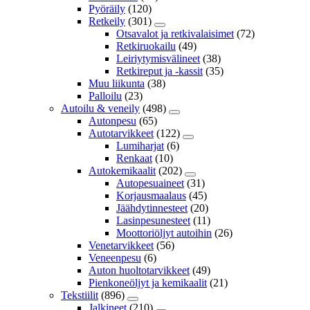
Pyöräily
(120)
Retkeily
(301)
Otsavalot ja retkivalaisimet
(72)
Retkiruokailu
(49)
Leiriytymisvälineet
(38)
Retkireput ja -kassit
(35)
Muu liikunta
(38)
Palloilu
(23)
Autoilu & veneily
(498)
Autonpesu
(65)
Autotarvikkeet
(122)
Lumiharjat
(6)
Renkaat
(10)
Autokemikaalit
(202)
Autopesuaineet
(31)
Korjausmaalaus
(45)
Jäähdytinnesteet
(20)
Lasinpesunesteet
(11)
Moottoriöljyt autoihin
(26)
Venetarvikkeet
(56)
Veneenpesu
(6)
Auton huoltotarvikkeet
(49)
Pienkoneöljyt ja kemikaalit
(21)
Tekstiilit
(896)
Jalkineet
(210)