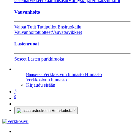
lastentarvikkeet
Naamiaisasut
Värityskirjat
Pulkat&liukurit
Vauvanhoito
Vaipat
Tutit
Tuttipullot
Ensiruokailu
Vauvanhoitotuotteet
Vauvatarvikkeet
Lastenruoat
Soseet
Lasten purkkiruoka
Verkkosivun hinnasto
Hinnasto
Hinnasto:
Verkkosivun hinnasto
Kirjaudu sisään
0
0
0