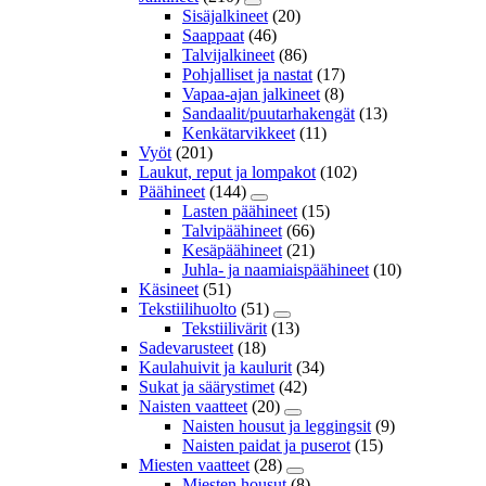
Sisäjalkineet
(20)
Saappaat
(46)
Talvijalkineet
(86)
Pohjalliset ja nastat
(17)
Vapaa-ajan jalkineet
(8)
Sandaalit/puutarhakengät
(13)
Kenkätarvikkeet
(11)
Vyöt
(201)
Laukut, reput ja lompakot
(102)
Päähineet
(144)
Lasten päähineet
(15)
Talvipäähineet
(66)
Kesäpäähineet
(21)
Juhla- ja naamiaispäähineet
(10)
Käsineet
(51)
Tekstiilihuolto
(51)
Tekstiilivärit
(13)
Sadevarusteet
(18)
Kaulahuivit ja kaulurit
(34)
Sukat ja säärystimet
(42)
Naisten vaatteet
(20)
Naisten housut ja leggingsit
(9)
Naisten paidat ja puserot
(15)
Miesten vaatteet
(28)
Miesten housut
(8)