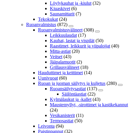
Löylykauhat ja -kiulut
(32)
Kiuaskivet
(6)
Saunamittarit
(7)
Tekokukat
(24)
Ruoanvalmistus
(872)
Ruoanvalmistusvälineet
(308)
Leikkuulaudat
(17)
Kauhat, lastat ja vispilät
(50)
Raastimet, leikkurit ja viipaloijat
(40)
Mitta-astiat
(20)
Veitset
(43)
Jääpalamuotit
(2)
Grillausvälineet
(18)
Hauduttimet ja keittimet
(14)
Uunivuoat
(60)
Ruoan ja juoman säilytys ja kuljetus
(280)
Ruoansäilytysastiat
(137)
Säilöntäastiat
(22)
Kylmälaukut ja -kallet
(43)
Maustemyllyt, -sirottimet ja kastikekannut
(24)
Vesikanisterit
(11)
Termosastiat
(50)
Leivonta
(94)
Paistinpannut
(32)