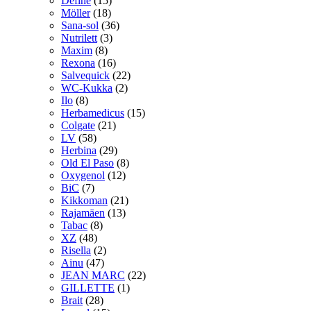
Define
(15)
Möller
(18)
Sana-sol
(36)
Nutrilett
(3)
Maxim
(8)
Rexona
(16)
Salvequick
(22)
WC-Kukka
(2)
Ilo
(8)
Herbamedicus
(15)
Colgate
(21)
LV
(58)
Herbina
(29)
Old El Paso
(8)
Oxygenol
(12)
BiC
(7)
Kikkoman
(21)
Rajamäen
(13)
Tabac
(8)
XZ
(48)
Risella
(2)
Ainu
(47)
JEAN MARC
(22)
GILLETTE
(1)
Brait
(28)