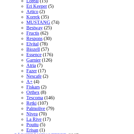
Loreal
(15)
Eri Keeper
(5)
Artico
(2)
Korrek
(35)
MUSTANG
(74)
Bestway
(25)
Fructis
(62)
Respons
(30)
Elvital
(78)
Biozell
(57)
Essence
(176)
Garnier
(126)
Atria
(7)
Fazer
(17)
Nescafe
(2)
A+
(4)
Fiskars
(2)
Orthex
(8)
Tescoma
(146)
Retki
(107)
Palmolive
(79)
Nivea
(70)
La Rive
(17)
Pouttu
(5)
Erisan
(1)