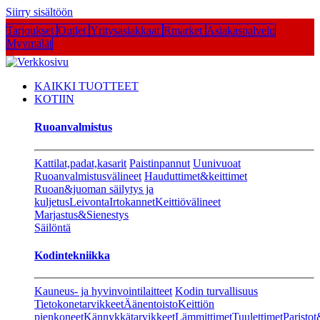
Siirry sisältöön
Tarjoukset
Outlet
Yritysasiakkaat
Rmarket
Asiakaspalvelu
Myymälät
KAIKKI TUOTTEET
KOTIIN
Ruoanvalmistus
Kattilat,padat,kasarit
Paistinpannut
Uunivuoat
Ruoanvalmistusvälineet
Hauduttimet&keittimet
Ruoan&juoman säilytys ja
kuljetus
Leivonta
Irtokannet
Keittiövälineet
Marjastus&Sienestys
Säilöntä
Kodintekniikka
Kauneus- ja hyvinvointilaitteet
Kodin turvallisuus
Tietokonetarvikkeet
Äänentoisto
Keittiön
pienkoneet
Kännykkätarvikkeet
Lämmittimet
Tuulettimet
Paristot