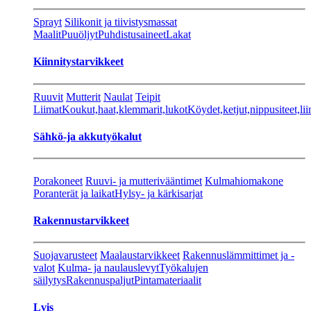
Sprayt
Silikonit ja tiivistysmassat
Maalit
Puuöljyt
Puhdistusaineet
Lakat
Kiinnitystarvikkeet
Ruuvit
Mutterit
Naulat
Teipit
Liimat
Koukut,haat,klemmarit,lukot
Köydet,ketjut,nippusiteet,lii
Sähkö-ja akkutyökalut
Porakoneet
Ruuvi- ja mutterivääntimet
Kulmahiomakone
Poranterät ja laikat
Hylsy- ja kärkisarjat
Rakennustarvikkeet
Suojavarusteet
Maalaustarvikkeet
Rakennuslämmittimet ja -
valot
Kulma- ja naulauslevyt
Työkalujen
säilytys
Rakennuspaljut
Pintamateriaalit
Lvis