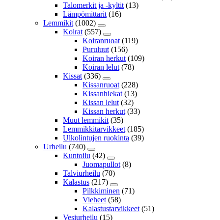
Talomerkit ja -kyltit
(13)
Lämpömittarit
(16)
Lemmikit
(1002)
Koirat
(557)
Koiranruoat
(119)
Puruluut
(156)
Koiran herkut
(109)
Koiran lelut
(78)
Kissat
(336)
Kissanruoat
(228)
Kissanhiekat
(13)
Kissan lelut
(32)
Kissan herkut
(33)
Muut lemmikit
(35)
Lemmikkitarvikkeet
(185)
Ulkolintujen ruokinta
(39)
Urheilu
(740)
Kuntoilu
(42)
Juomapullot
(8)
Talviurheilu
(70)
Kalastus
(217)
Pilkkiminen
(71)
Vieheet
(58)
Kalastustarvikkeet
(51)
Vesiurheilu
(15)