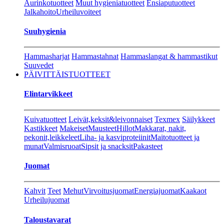
Aurinkotuotteet
Muut hygieniatuotteet
Ensiaputuotteet
Jalkahoito
Urheiluvoiteet
Suuhygienia
Hammasharjat
Hammastahnat
Hammaslangat & hammastikut
Suuvedet
PÄIVITTÄISTUOTTEET
Elintarvikkeet
Kuivatuotteet
Leivät,keksit&leivonnaiset
Texmex
Säilykkeet
Kastikkeet
Makeiset
Mausteet
Hillot
Makkarat, nakit,
pekonit,leikkeleet
Liha- ja kasviproteiinit
Maitotuotteet ja
munat
Valmisruoat
Sipsit ja snacksit
Pakasteet
Juomat
Kahvit
Teet
Mehut
Virvoitusjuomat
Energiajuomat
Kaakaot
Urheilujuomat
Taloustavarat