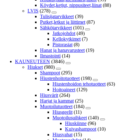
Köydet,ketjut, nippusiteet,liinat
(88)
LVIS
(278)
Tulisijatarvikkeet
(39)
Putket,letkut ja liittimet
(87)
Sähkötarvikkeet
(101)
Jatkojohdot
(49)
Kellokytkimet
(7)
Pistorasiat
(8)
Hanat ja hanavarusteet
(19)
Ilmastointi
(14)
KAUNEUTEEN
(3846)
Hiukset
(980)
Shampoot
(295)
Hiustenhoitotuotteet
(198)
Hiustenhoidon tehotuotteet
(63)
Hoitoaineet
(129)
Hiusvärit
(264)
Harjat ja kammat
(25)
Muotoilutuotteet
(184)
Hiusgeelit
(11)
Muotoilusuihkeet
(140)
Hiuskiinne
(96)
Kuivashampoot
(10)
Hiusvahat
(15)