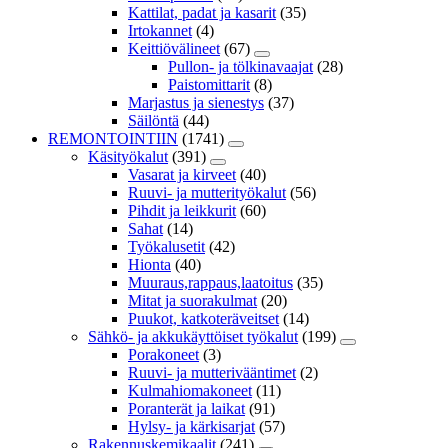
Kattilat, padat ja kasarit
(35)
Irtokannet
(4)
Keittiövälineet
(67)
Pullon- ja tölkinavaajat
(28)
Paistomittarit
(8)
Marjastus ja sienestys
(37)
Säilöntä
(44)
REMONTOINTIIN
(1741)
Käsityökalut
(391)
Vasarat ja kirveet
(40)
Ruuvi- ja mutterityökalut
(56)
Pihdit ja leikkurit
(60)
Sahat
(14)
Työkalusetit
(42)
Hionta
(40)
Muuraus,rappaus,laatoitus
(35)
Mitat ja suorakulmat
(20)
Puukot, katkoteräveitset
(14)
Sähkö- ja akkukäyttöiset työkalut
(199)
Porakoneet
(3)
Ruuvi- ja mutterivääntimet
(2)
Kulmahiomakoneet
(11)
Poranterät ja laikat
(91)
Hylsy- ja kärkisarjat
(57)
Rakennuskemikaalit
(241)