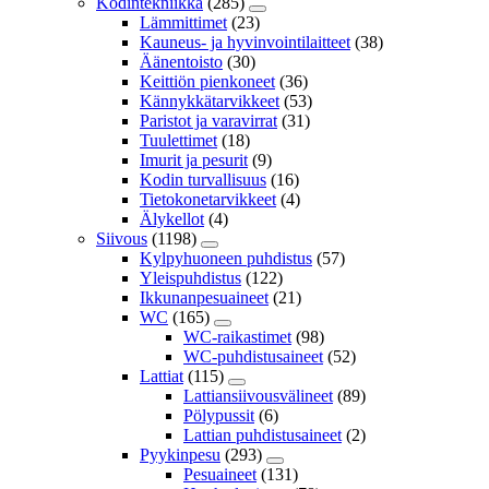
Kodintekniikka
(285)
Lämmittimet
(23)
Kauneus- ja hyvinvointilaitteet
(38)
Äänentoisto
(30)
Keittiön pienkoneet
(36)
Kännykkätarvikkeet
(53)
Paristot ja varavirrat
(31)
Tuulettimet
(18)
Imurit ja pesurit
(9)
Kodin turvallisuus
(16)
Tietokonetarvikkeet
(4)
Älykellot
(4)
Siivous
(1198)
Kylpyhuoneen puhdistus
(57)
Yleispuhdistus
(122)
Ikkunanpesuaineet
(21)
WC
(165)
WC-raikastimet
(98)
WC-puhdistusaineet
(52)
Lattiat
(115)
Lattiansiivousvälineet
(89)
Pölypussit
(6)
Lattian puhdistusaineet
(2)
Pyykinpesu
(293)
Pesuaineet
(131)