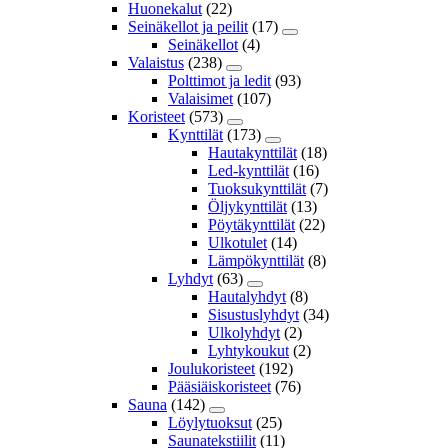
Huonekalut
(22)
Seinäkellot ja peilit
(17)
Seinäkellot
(4)
Valaistus
(238)
Polttimot ja ledit
(93)
Valaisimet
(107)
Koristeet
(573)
Kynttilät
(173)
Hautakynttilät
(18)
Led-kynttilät
(16)
Tuoksukynttilät
(7)
Öljykynttilät
(13)
Pöytäkynttilät
(22)
Ulkotulet
(14)
Lämpökynttilät
(8)
Lyhdyt
(63)
Hautalyhdyt
(8)
Sisustuslyhdyt
(34)
Ulkolyhdyt
(2)
Lyhtykoukut
(2)
Joulukoristeet
(192)
Pääsiäiskoristeet
(76)
Sauna
(142)
Löylytuoksut
(25)
Saunatekstiilit
(11)