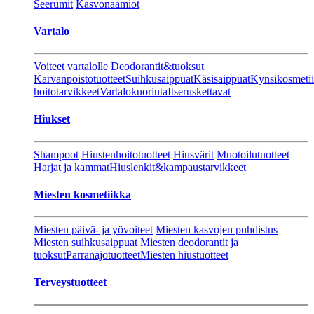
Seerumit
Kasvonaamiot
Vartalo
Voiteet vartalolle
Deodorantit&tuoksut
Karvanpoistotuotteet
Suihkusaippuat
Käsisaippuat
Kynsikosmeti
hoitotarvikkeet
Vartalokuorinta
Itseruskettavat
Hiukset
Shampoot
Hiustenhoitotuotteet
Hiusvärit
Muotoilutuotteet
Harjat ja kammat
Hiuslenkit&kampaustarvikkeet
Miesten kosmetiikka
Miesten päivä- ja yövoiteet
Miesten kasvojen puhdistus
Miesten suihkusaippuat
Miesten deodorantit ja
tuoksut
Parranajotuotteet
Miesten hiustuotteet
Terveystuotteet