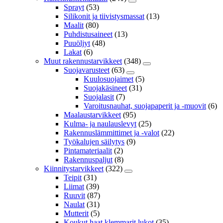
Sprayt
(53)
Silikonit ja tiivistysmassat
(13)
Maalit
(80)
Puhdistusaineet
(13)
Puuöljyt
(48)
Lakat
(6)
Muut rakennustarvikkeet
(348)
Suojavarusteet
(63)
Kuulosuojaimet
(5)
Suojakäsineet
(31)
Suojalasit
(7)
Varoitusnauhat, suojapaperit ja -muovit
(6)
Maalaustarvikkeet
(95)
Kulma- ja naulauslevyt
(25)
Rakennuslämmittimet ja -valot
(22)
Työkalujen säilytys
(9)
Pintamateriaalit
(2)
Rakennuspaljut
(8)
Kiinnitystarvikkeet
(322)
Teipit
(31)
Liimat
(39)
Ruuvit
(87)
Naulat
(31)
Mutterit
(5)
Koukut,haat,klemmarit,lukot
(35)