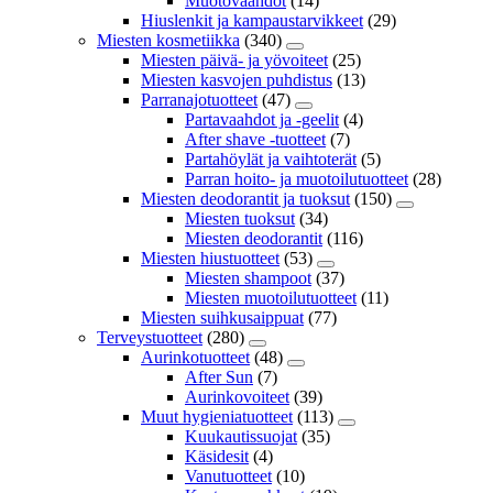
Muotovaahdot
(14)
Hiuslenkit ja kampaustarvikkeet
(29)
Miesten kosmetiikka
(340)
Miesten päivä- ja yövoiteet
(25)
Miesten kasvojen puhdistus
(13)
Parranajotuotteet
(47)
Partavaahdot ja -geelit
(4)
After shave -tuotteet
(7)
Partahöylät ja vaihtoterät
(5)
Parran hoito- ja muotoilutuotteet
(28)
Miesten deodorantit ja tuoksut
(150)
Miesten tuoksut
(34)
Miesten deodorantit
(116)
Miesten hiustuotteet
(53)
Miesten shampoot
(37)
Miesten muotoilutuotteet
(11)
Miesten suihkusaippuat
(77)
Terveystuotteet
(280)
Aurinkotuotteet
(48)
After Sun
(7)
Aurinkovoiteet
(39)
Muut hygieniatuotteet
(113)
Kuukautissuojat
(35)
Käsidesit
(4)
Vanutuotteet
(10)