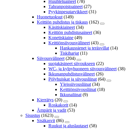
Huuhteluaineet
(78)
Tahranpoistoaineet
(27)
Pyykinpesutarvikkeet
(31)
Huonetuoksut
(149)
Keittiön puhdistus ja tiskaus
(162)
Käsitiskiaineet
(34)
Keittiön puhdistusaineet
(36)
Konetiskiaine
(49)
Keittiönsiivousvälineet
(43)
Hankaussienet ja teräsvillat
(14)
Tiskiharjat
(11)
Siivousvälineet
(204)
suojakäsineet siivoukseen
(22)
WC- ja kylpyhuoneen siivousvälineet
(38)
Ikkunanpuhdistusvälineet
(26)
Pölyhuiskat ja siivousliinat
(64)
Yleissiivousliinat
(34)
Keittiönsiivousliinat
(18)
Ikkunaliinat
(9)
Kierrätys
(20)
Roskakorit
(14)
Ämpärit ja vadit
(53)
Sisustus
(1623)
Sisäkasvit
(86)
Ruukut ja aluslautaset
(58)