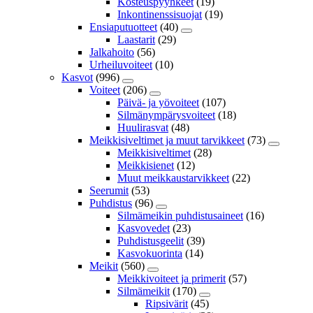
Kosteuspyyhkeet
(19)
Inkontinenssisuojat
(19)
Ensiaputuotteet
(40)
Laastarit
(29)
Jalkahoito
(56)
Urheiluvoiteet
(10)
Kasvot
(996)
Voiteet
(206)
Päivä- ja yövoiteet
(107)
Silmänympärysvoiteet
(18)
Huulirasvat
(48)
Meikkisiveltimet ja muut tarvikkeet
(73)
Meikkisiveltimet
(28)
Meikkisienet
(12)
Muut meikkaustarvikkeet
(22)
Seerumit
(53)
Puhdistus
(96)
Silmämeikin puhdistusaineet
(16)
Kasvovedet
(23)
Puhdistusgeelit
(39)
Kasvokuorinta
(14)
Meikit
(560)
Meikkivoiteet ja primerit
(57)
Silmämeikit
(170)
Ripsivärit
(45)