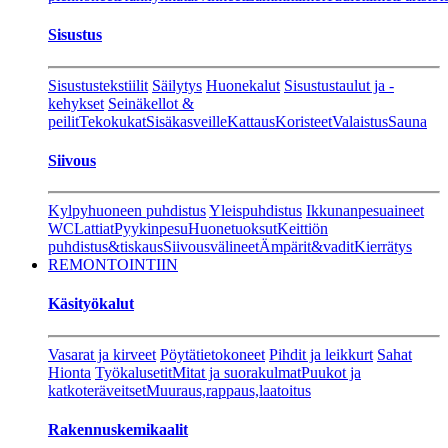
Sisustus
Sisustustekstiilit
Säilytys
Huonekalut
Sisustustaulut ja -
kehykset
Seinäkellot &
peilit
Tekokukat
Sisäkasveille
Kattaus
Koristeet
Valaistus
Sauna
Siivous
Kylpyhuoneen puhdistus
Yleispuhdistus
Ikkunanpesuaineet
WC
Lattiat
Pyykinpesu
Huonetuoksut
Keittiön
puhdistus&tiskaus
Siivousvälineet
Ämpärit&vadit
Kierrätys
REMONTOINTIIN
Käsityökalut
Vasarat ja kirveet
Pöytätietokoneet
Pihdit ja leikkurt
Sahat
Hionta
Työkalusetit
Mitat ja suorakulmat
Puukot ja
katkoteräveitset
Muuraus,rappaus,laatoitus
Rakennuskemikaalit