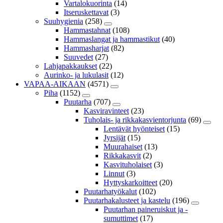
Vartalokuorinta
(14)
Itseruskettavat
(3)
Suuhygienia
(258)
Hammastahnat
(108)
Hammaslangat ja hammastikut
(40)
Hammasharjat
(82)
Suuvedet
(27)
Lahjapakkaukset
(22)
Aurinko- ja lukulasit
(12)
VAPAA-AIKAAN
(4571)
Piha
(1152)
Puutarha
(707)
Kasviravinteet
(23)
Tuholais- ja rikkakasvientorjunta
(69)
Lentävät hyönteiset
(15)
Jyrsijät
(15)
Muurahaiset
(13)
Rikkakasvit
(2)
Kasvituholaiset
(3)
Linnut
(3)
Hyttyskarkoitteet
(20)
Puutarhatyökalut
(102)
Puutarhakalusteet ja kastelu
(196)
Puutarhan paineruiskut ja -
sumuttimet
(17)