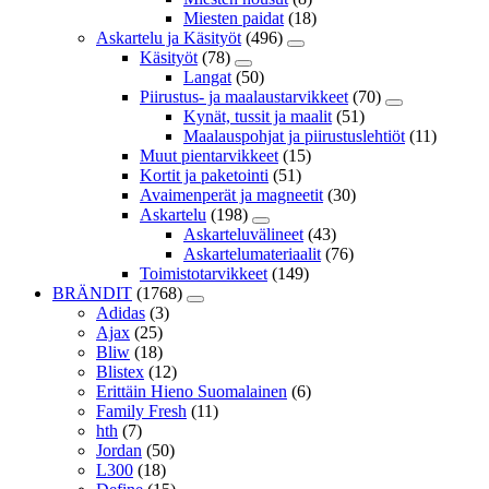
Miesten paidat
(18)
Askartelu ja Käsityöt
(496)
Käsityöt
(78)
Langat
(50)
Piirustus- ja maalaustarvikkeet
(70)
Kynät, tussit ja maalit
(51)
Maalauspohjat ja piirustuslehtiöt
(11)
Muut pientarvikkeet
(15)
Kortit ja paketointi
(51)
Avaimenperät ja magneetit
(30)
Askartelu
(198)
Askarteluvälineet
(43)
Askartelumateriaalit
(76)
Toimistotarvikkeet
(149)
BRÄNDIT
(1768)
Adidas
(3)
Ajax
(25)
Bliw
(18)
Blistex
(12)
Erittäin Hieno Suomalainen
(6)
Family Fresh
(11)
hth
(7)
Jordan
(50)
L300
(18)