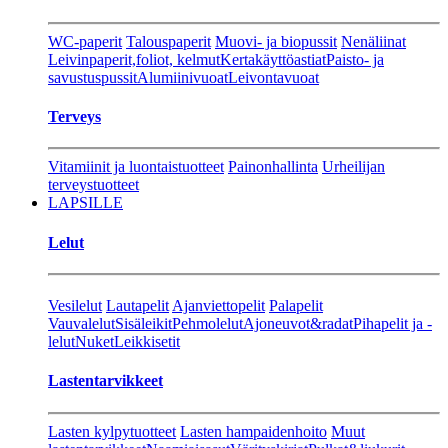
WC-paperit
Talouspaperit
Muovi- ja biopussit
Nenäliinat
Leivinpaperit,foliot, kelmut
Kertakäyttöastiat
Paisto- ja
savustuspussit
Alumiinivuoat
Leivontavuoat
Terveys
Vitamiinit ja luontaistuotteet
Painonhallinta
Urheilijan
terveystuotteet
LAPSILLE
Lelut
Vesilelut
Lautapelit
Ajanviettopelit
Palapelit
Vauvalelut
Sisäleikit
Pehmolelut
Ajoneuvot&radat
Pihapelit ja -
lelut
Nuket
Leikkisetit
Lastentarvikkeet
Lasten kylpytuotteet
Lasten hampaidenhoito
Muut