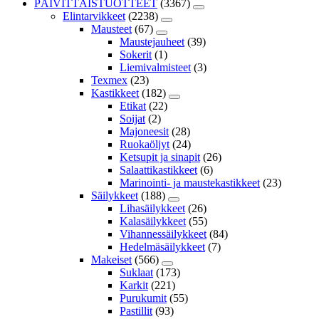
PÄIVITTÄISTUOTTEET
(3367)
Elintarvikkeet
(2238)
Mausteet
(67)
Maustejauheet
(39)
Sokerit
(1)
Liemivalmisteet
(3)
Texmex
(23)
Kastikkeet
(182)
Etikat
(22)
Soijat
(2)
Majoneesit
(28)
Ruokaöljyt
(24)
Ketsupit ja sinapit
(26)
Salaattikastikkeet
(6)
Marinointi- ja maustekastikkeet
(23)
Säilykkeet
(188)
Lihasäilykkeet
(26)
Kalasäilykkeet
(55)
Vihannessäilykkeet
(84)
Hedelmäsäilykkeet
(7)
Makeiset
(566)
Suklaat
(173)
Karkit
(221)
Purukumit
(55)
Pastillit
(93)