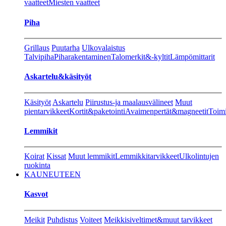
vaatteet
Miesten vaatteet
Piha
Grillaus
Puutarha
Ulkovalaistus
Talvipiha
Piharakentaminen
Talomerkit&-kyltit
Lämpömittarit
Askartelu&käsityöt
Käsityöt
Askartelu
Piirustus-ja maalausvälineet
Muut
pientarvikkeet
Kortit&paketointi
Avaimenpertät&magneetit
Toimi
Lemmikit
Koirat
Kissat
Muut lemmikit
Lemmikkitarvikkeet
Ulkolintujen
ruokinta
KAUNEUTEEN
Kasvot
Meikit
Puhdistus
Voiteet
Meikkisiveltimet&muut tarvikkeet