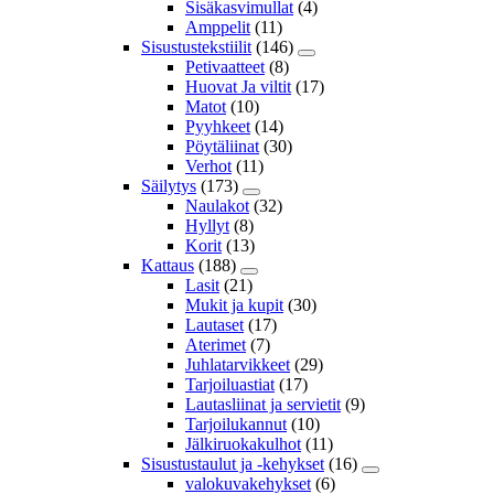
Sisäkasvimullat
(4)
Amppelit
(11)
Sisustustekstiilit
(146)
Petivaatteet
(8)
Huovat Ja viltit
(17)
Matot
(10)
Pyyhkeet
(14)
Pöytäliinat
(30)
Verhot
(11)
Säilytys
(173)
Naulakot
(32)
Hyllyt
(8)
Korit
(13)
Kattaus
(188)
Lasit
(21)
Mukit ja kupit
(30)
Lautaset
(17)
Aterimet
(7)
Juhlatarvikkeet
(29)
Tarjoiluastiat
(17)
Lautasliinat ja servietit
(9)
Tarjoilukannut
(10)
Jälkiruokakulhot
(11)
Sisustustaulut ja -kehykset
(16)
valokuvakehykset
(6)