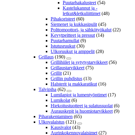
Puutarhakalusteet
(54)
Kastelukannut ja -
letkut&letkuliittimet
(48)
Pihakoristeet
(60)
Siemenet ja kukkasipulit
(45)
Polttomoottori- ja sähkötyökalut
(22)
Kevytpeitteet ja pressut
(14)
Puutarhamullat
(9)
Istutusruukut
(30)
Ulkoruukut ja amppelit
(28)
Grillaus
(190)
Grillihiilet ja sytytystarvikkeet
(56)
Grillaustarvikkeet
(75)
Grillit
(21)
Grillin puhdistus
(13)
Halsterit ja makkaratikut
(16)
Talvipiha
(62)
Lumilapiot ja lumentyöntimet
(17)
Lumikolat
(6)
Hiekoitustuotteet ja sulatussuolat
(6)
Aurauskepit ja huomiotarvikkeet
(9)
Piharakentaminen
(65)
Ulkovalaistus
(121)
Kausivalot
(43)
Aurinkokennovalaisimet
(27)