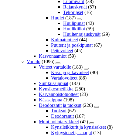
Luomivärit
(38)
Rajauskynät
(57)
Tekoripset
(16)
Huulet
(187)
Huulipunat
(42)
Huulikiillot
(59)
Huultenrajauskynät
(29)
Kulmatuotteet
(44)
Puuterit ja poskipunat
(67)
Peitevoiteet
(45)
Kasvonaamiot
(59)
Vartalo
(1096)
Voiteet vartalolle
(183)
Käsi- ja jalkavoiteet
(90)
Vartalovoiteet
(86)
Suihkusaippuat
(187)
Kynsikosmetiikka
(250)
Karvanpoistotuotteet
(23)
Käsisaippua
(198)
Deodorantit ja tuoksut
(226)
Tuoksut
(62)
Deodorantit
(167)
Muut hoitotarvikkeet
(42)
Kynsileikkurit ja kynsisakset
(8)
Kylpysienet ja -harjat
(13)