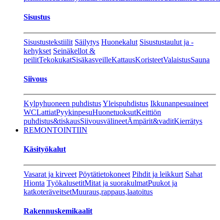
Sisustus
Sisustustekstiilit
Säilytys
Huonekalut
Sisustustaulut ja -
kehykset
Seinäkellot &
peilit
Tekokukat
Sisäkasveille
Kattaus
Koristeet
Valaistus
Sauna
Siivous
Kylpyhuoneen puhdistus
Yleispuhdistus
Ikkunanpesuaineet
WC
Lattiat
Pyykinpesu
Huonetuoksut
Keittiön
puhdistus&tiskaus
Siivousvälineet
Ämpärit&vadit
Kierrätys
REMONTOINTIIN
Käsityökalut
Vasarat ja kirveet
Pöytätietokoneet
Pihdit ja leikkurt
Sahat
Hionta
Työkalusetit
Mitat ja suorakulmat
Puukot ja
katkoteräveitset
Muuraus,rappaus,laatoitus
Rakennuskemikaalit