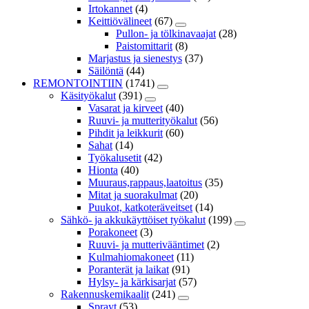
Irtokannet
(4)
Keittiövälineet
(67)
Pullon- ja tölkinavaajat
(28)
Paistomittarit
(8)
Marjastus ja sienestys
(37)
Säilöntä
(44)
REMONTOINTIIN
(1741)
Käsityökalut
(391)
Vasarat ja kirveet
(40)
Ruuvi- ja mutterityökalut
(56)
Pihdit ja leikkurit
(60)
Sahat
(14)
Työkalusetit
(42)
Hionta
(40)
Muuraus,rappaus,laatoitus
(35)
Mitat ja suorakulmat
(20)
Puukot, katkoteräveitset
(14)
Sähkö- ja akkukäyttöiset työkalut
(199)
Porakoneet
(3)
Ruuvi- ja mutterivääntimet
(2)
Kulmahiomakoneet
(11)
Poranterät ja laikat
(91)
Hylsy- ja kärkisarjat
(57)
Rakennuskemikaalit
(241)
Sprayt
(53)