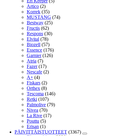
Eri Keeper
(5)
Artico
(2)
Korrek
(35)
MUSTANG
(74)
Bestway
(25)
Fructis
(62)
Respons
(30)
Elvital
(78)
Biozell
(57)
Essence
(176)
Garnier
(126)
Atria
(7)
Fazer
(17)
Nescafe
(2)
A+
(4)
Fiskars
(2)
Orthex
(8)
Tescoma
(146)
Retki
(107)
Palmolive
(79)
Nivea
(70)
La Rive
(17)
Pouttu
(5)
Erisan
(1)
PÄIVITTÄISTUOTTEET
(3367)