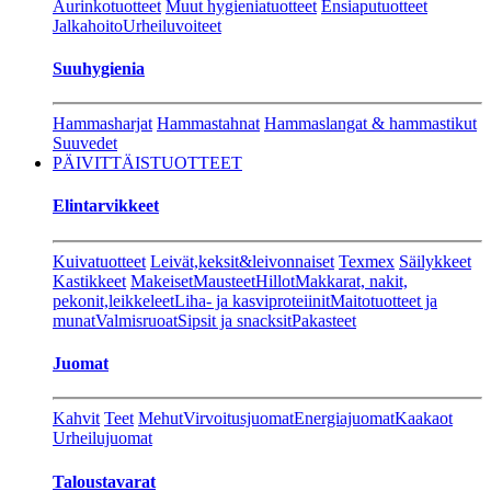
Aurinkotuotteet
Muut hygieniatuotteet
Ensiaputuotteet
Jalkahoito
Urheiluvoiteet
Suuhygienia
Hammasharjat
Hammastahnat
Hammaslangat & hammastikut
Suuvedet
PÄIVITTÄISTUOTTEET
Elintarvikkeet
Kuivatuotteet
Leivät,keksit&leivonnaiset
Texmex
Säilykkeet
Kastikkeet
Makeiset
Mausteet
Hillot
Makkarat, nakit,
pekonit,leikkeleet
Liha- ja kasviproteiinit
Maitotuotteet ja
munat
Valmisruoat
Sipsit ja snacksit
Pakasteet
Juomat
Kahvit
Teet
Mehut
Virvoitusjuomat
Energiajuomat
Kaakaot
Urheilujuomat
Taloustavarat