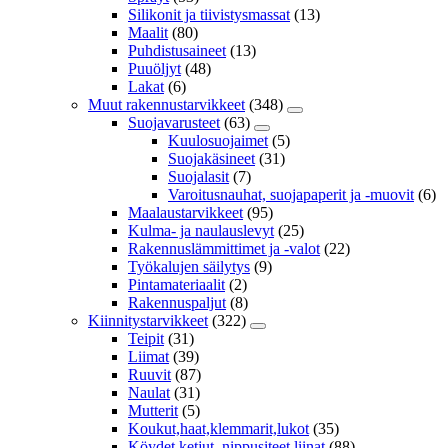
Silikonit ja tiivistysmassat
(13)
Maalit
(80)
Puhdistusaineet
(13)
Puuöljyt
(48)
Lakat
(6)
Muut rakennustarvikkeet
(348)
Suojavarusteet
(63)
Kuulosuojaimet
(5)
Suojakäsineet
(31)
Suojalasit
(7)
Varoitusnauhat, suojapaperit ja -muovit
(6)
Maalaustarvikkeet
(95)
Kulma- ja naulauslevyt
(25)
Rakennuslämmittimet ja -valot
(22)
Työkalujen säilytys
(9)
Pintamateriaalit
(2)
Rakennuspaljut
(8)
Kiinnitystarvikkeet
(322)
Teipit
(31)
Liimat
(39)
Ruuvit
(87)
Naulat
(31)
Mutterit
(5)
Koukut,haat,klemmarit,lukot
(35)
Köydet,ketjut, nippusiteet,liinat
(88)