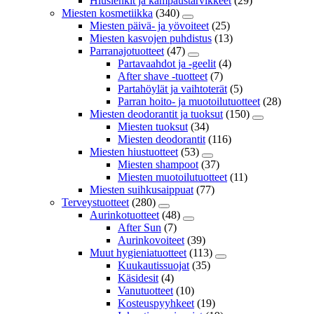
Hiuslenkit ja kampaustarvikkeet
(29)
Miesten kosmetiikka
(340)
Miesten päivä- ja yövoiteet
(25)
Miesten kasvojen puhdistus
(13)
Parranajotuotteet
(47)
Partavaahdot ja -geelit
(4)
After shave -tuotteet
(7)
Partahöylät ja vaihtoterät
(5)
Parran hoito- ja muotoilutuotteet
(28)
Miesten deodorantit ja tuoksut
(150)
Miesten tuoksut
(34)
Miesten deodorantit
(116)
Miesten hiustuotteet
(53)
Miesten shampoot
(37)
Miesten muotoilutuotteet
(11)
Miesten suihkusaippuat
(77)
Terveystuotteet
(280)
Aurinkotuotteet
(48)
After Sun
(7)
Aurinkovoiteet
(39)
Muut hygieniatuotteet
(113)
Kuukautissuojat
(35)
Käsidesit
(4)
Vanutuotteet
(10)
Kosteuspyyhkeet
(19)