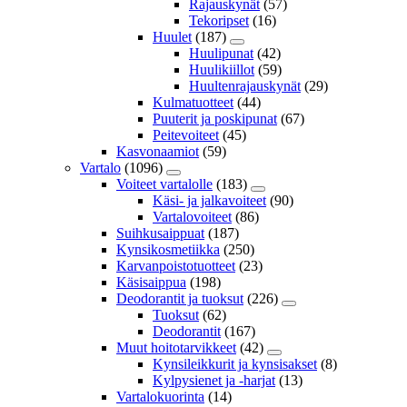
Rajauskynät
(57)
Tekoripset
(16)
Huulet
(187)
Huulipunat
(42)
Huulikiillot
(59)
Huultenrajauskynät
(29)
Kulmatuotteet
(44)
Puuterit ja poskipunat
(67)
Peitevoiteet
(45)
Kasvonaamiot
(59)
Vartalo
(1096)
Voiteet vartalolle
(183)
Käsi- ja jalkavoiteet
(90)
Vartalovoiteet
(86)
Suihkusaippuat
(187)
Kynsikosmetiikka
(250)
Karvanpoistotuotteet
(23)
Käsisaippua
(198)
Deodorantit ja tuoksut
(226)
Tuoksut
(62)
Deodorantit
(167)
Muut hoitotarvikkeet
(42)
Kynsileikkurit ja kynsisakset
(8)
Kylpysienet ja -harjat
(13)
Vartalokuorinta
(14)