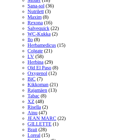
Möller
(18)
Sana-sol
(36)
Nutrilett
(3)
Maxim
(8)
Rexona
(16)
Salvequick
(22)
WC-Kukka
(2)
Ilo
(8)
Herbamedicus
(15)
Colgate
(21)
LV
(58)
Herbina
(29)
Old El Paso
(8)
Oxygenol
(12)
BiC
(7)
Kikkoman
(21)
Rajamäen
(13)
Tabac
(8)
XZ
(48)
Risella
(2)
Ainu
(47)
JEAN MARC
(22)
GILLETTE
(1)
Brait
(28)
Loreal
(15)