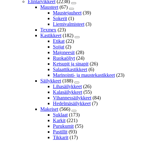
Elintarvikkeet
(2238)
Mausteet
(67)
Maustejauheet
(39)
Sokerit
(1)
Liemivalmisteet
(3)
Texmex
(23)
Kastikkeet
(182)
Etikat
(22)
Soijat
(2)
Majoneesit
(28)
Ruokaöljyt
(24)
Ketsupit ja sinapit
(26)
Salaattikastikkeet
(6)
Marinointi- ja maustekastikkeet
(23)
Säilykkeet
(188)
Lihasäilykkeet
(26)
Kalasäilykkeet
(55)
Vihannessäilykkeet
(84)
Hedelmäsäilykkeet
(7)
Makeiset
(566)
Suklaat
(173)
Karkit
(221)
Purukumit
(55)
Pastillit
(93)
Tikkarit
(17)