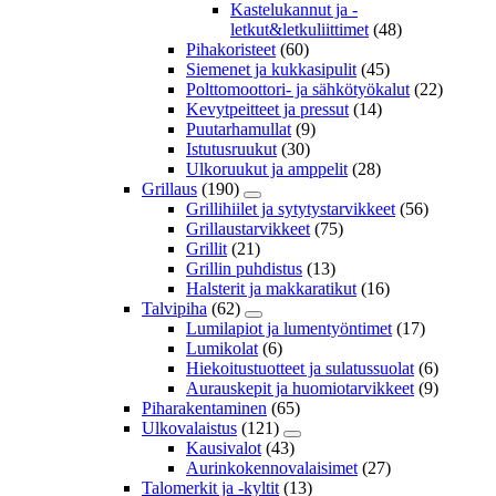
Kastelukannut ja -
letkut&letkuliittimet
(48)
Pihakoristeet
(60)
Siemenet ja kukkasipulit
(45)
Polttomoottori- ja sähkötyökalut
(22)
Kevytpeitteet ja pressut
(14)
Puutarhamullat
(9)
Istutusruukut
(30)
Ulkoruukut ja amppelit
(28)
Grillaus
(190)
Grillihiilet ja sytytystarvikkeet
(56)
Grillaustarvikkeet
(75)
Grillit
(21)
Grillin puhdistus
(13)
Halsterit ja makkaratikut
(16)
Talvipiha
(62)
Lumilapiot ja lumentyöntimet
(17)
Lumikolat
(6)
Hiekoitustuotteet ja sulatussuolat
(6)
Aurauskepit ja huomiotarvikkeet
(9)
Piharakentaminen
(65)
Ulkovalaistus
(121)
Kausivalot
(43)
Aurinkokennovalaisimet
(27)
Talomerkit ja -kyltit
(13)