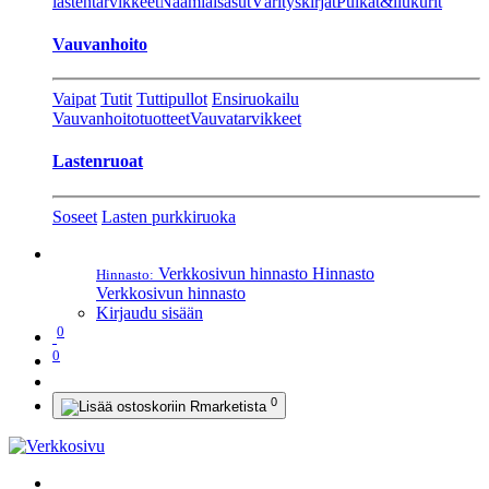
lastentarvikkeet
Naamiaisasut
Värityskirjat
Pulkat&liukurit
Vauvanhoito
Vaipat
Tutit
Tuttipullot
Ensiruokailu
Vauvanhoitotuotteet
Vauvatarvikkeet
Lastenruoat
Soseet
Lasten purkkiruoka
Verkkosivun hinnasto
Hinnasto
Hinnasto:
Verkkosivun hinnasto
Kirjaudu sisään
0
0
0