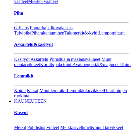
vaatteet
Miesten vaatteet
Piha
Grillaus
Puutarha
Ulkovalaistus
Talvipiha
Piharakentaminen
Talomerkit&-kyltit
Lämpömittarit
Askartelu&käsityöt
Käsityöt
Askartelu
Piirustus-ja maalausvälineet
Muut
pientarvikkeet
Kortit&paketointi
Avaimenpertät&magneetit
Toimi
Lemmikit
Koirat
Kissat
Muut lemmikit
Lemmikkitarvikkeet
Ulkolintujen
ruokinta
KAUNEUTEEN
Kasvot
Meikit
Puhdistus
Voiteet
Meikkisiveltimet&muut tarvikkeet