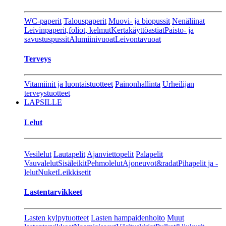
WC-paperit
Talouspaperit
Muovi- ja biopussit
Nenäliinat
Leivinpaperit,foliot, kelmut
Kertakäyttöastiat
Paisto- ja
savustuspussit
Alumiinivuoat
Leivontavuoat
Terveys
Vitamiinit ja luontaistuotteet
Painonhallinta
Urheilijan
terveystuotteet
LAPSILLE
Lelut
Vesilelut
Lautapelit
Ajanviettopelit
Palapelit
Vauvalelut
Sisäleikit
Pehmolelut
Ajoneuvot&radat
Pihapelit ja -
lelut
Nuket
Leikkisetit
Lastentarvikkeet
Lasten kylpytuotteet
Lasten hampaidenhoito
Muut