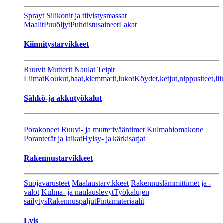
Sprayt
Silikonit ja tiivistysmassat
Maalit
Puuöljyt
Puhdistusaineet
Lakat
Kiinnitystarvikkeet
Ruuvit
Mutterit
Naulat
Teipit
Liimat
Koukut,haat,klemmarit,lukot
Köydet,ketjut,nippusiteet,lii
Sähkö-ja akkutyökalut
Porakoneet
Ruuvi- ja mutterivääntimet
Kulmahiomakone
Poranterät ja laikat
Hylsy- ja kärkisarjat
Rakennustarvikkeet
Suojavarusteet
Maalaustarvikkeet
Rakennuslämmittimet ja -
valot
Kulma- ja naulauslevyt
Työkalujen
säilytys
Rakennuspaljut
Pintamateriaalit
Lvis