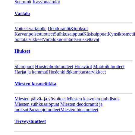
Seerumit
Kasvonaamiot
Vartalo
Voiteet vartalolle
Deodorantit&tuoksut
Karvanpoistotuotteet
Suihkusaippuat
Käsisaippuat
Kynsikosmeti
hoitotarvikkeet
Vartalokuorinta
Itseruskettavat
Hiukset
Shampoot
Hiustenhoitotuotteet
Hiusvärit
Muotoilutuotteet
Harjat ja kammat
Hiuslenkit&kampaustarvikkeet
Miesten kosmetiikka
Miesten päivä- ja yövoiteet
Miesten kasvojen puhdistus
Miesten suihkusaippuat
Miesten deodorantit ja
tuoksut
Parranajotuotteet
Miesten hiustuotteet
Terveystuotteet