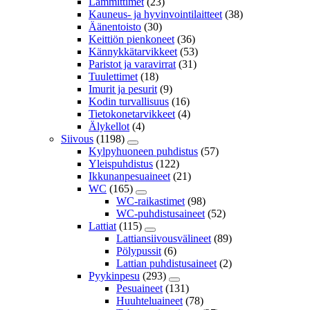
Lämmittimet
(23)
Kauneus- ja hyvinvointilaitteet
(38)
Äänentoisto
(30)
Keittiön pienkoneet
(36)
Kännykkätarvikkeet
(53)
Paristot ja varavirrat
(31)
Tuulettimet
(18)
Imurit ja pesurit
(9)
Kodin turvallisuus
(16)
Tietokonetarvikkeet
(4)
Älykellot
(4)
Siivous
(1198)
Kylpyhuoneen puhdistus
(57)
Yleispuhdistus
(122)
Ikkunanpesuaineet
(21)
WC
(165)
WC-raikastimet
(98)
WC-puhdistusaineet
(52)
Lattiat
(115)
Lattiansiivousvälineet
(89)
Pölypussit
(6)
Lattian puhdistusaineet
(2)
Pyykinpesu
(293)
Pesuaineet
(131)
Huuhteluaineet
(78)