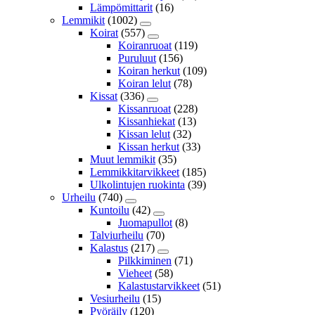
Lämpömittarit
(16)
Lemmikit
(1002)
Koirat
(557)
Koiranruoat
(119)
Puruluut
(156)
Koiran herkut
(109)
Koiran lelut
(78)
Kissat
(336)
Kissanruoat
(228)
Kissanhiekat
(13)
Kissan lelut
(32)
Kissan herkut
(33)
Muut lemmikit
(35)
Lemmikkitarvikkeet
(185)
Ulkolintujen ruokinta
(39)
Urheilu
(740)
Kuntoilu
(42)
Juomapullot
(8)
Talviurheilu
(70)
Kalastus
(217)
Pilkkiminen
(71)
Vieheet
(58)
Kalastustarvikkeet
(51)
Vesiurheilu
(15)
Pyöräily
(120)