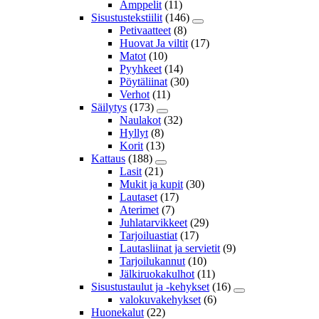
Amppelit
(11)
Sisustustekstiilit
(146)
Petivaatteet
(8)
Huovat Ja viltit
(17)
Matot
(10)
Pyyhkeet
(14)
Pöytäliinat
(30)
Verhot
(11)
Säilytys
(173)
Naulakot
(32)
Hyllyt
(8)
Korit
(13)
Kattaus
(188)
Lasit
(21)
Mukit ja kupit
(30)
Lautaset
(17)
Aterimet
(7)
Juhlatarvikkeet
(29)
Tarjoiluastiat
(17)
Lautasliinat ja servietit
(9)
Tarjoilukannut
(10)
Jälkiruokakulhot
(11)
Sisustustaulut ja -kehykset
(16)
valokuvakehykset
(6)
Huonekalut
(22)