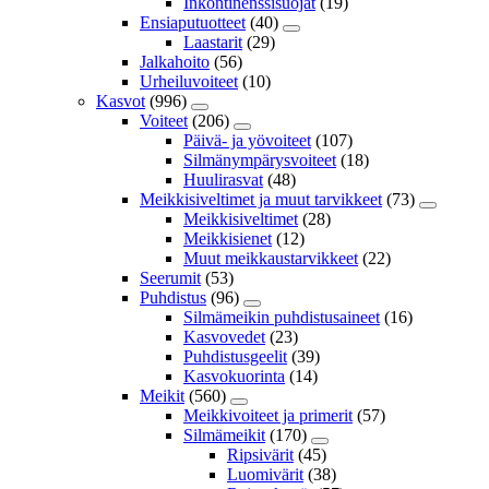
Inkontinenssisuojat
(19)
Ensiaputuotteet
(40)
Laastarit
(29)
Jalkahoito
(56)
Urheiluvoiteet
(10)
Kasvot
(996)
Voiteet
(206)
Päivä- ja yövoiteet
(107)
Silmänympärysvoiteet
(18)
Huulirasvat
(48)
Meikkisiveltimet ja muut tarvikkeet
(73)
Meikkisiveltimet
(28)
Meikkisienet
(12)
Muut meikkaustarvikkeet
(22)
Seerumit
(53)
Puhdistus
(96)
Silmämeikin puhdistusaineet
(16)
Kasvovedet
(23)
Puhdistusgeelit
(39)
Kasvokuorinta
(14)
Meikit
(560)
Meikkivoiteet ja primerit
(57)
Silmämeikit
(170)
Ripsivärit
(45)
Luomivärit
(38)