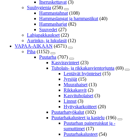
Itseruskettavat
(3)
Suuhygienia
(258)
Hammastahnat
(108)
Hammaslangat ja hammastikut
(40)
Hammasharjat
(82)
Suuvedet
(27)
Lahjapakkaukset
(22)
Aurinko- ja lukulasit
(12)
VAPAA-AIKAAN
(4571)
Piha
(1152)
Puutarha
(707)
Kasviravinteet
(23)
Tuholais- ja rikkakasvientorjunta
(69)
Lentävät hyönteiset
(15)
Jyrsijät
(15)
Muurahaiset
(13)
Rikkakasvit
(2)
Kasvituholaiset
(3)
Linnut
(3)
Hyttyskarkoitteet
(20)
Puutarhatyökalut
(102)
Puutarhakalusteet ja kastelu
(196)
Puutarhan paineruiskut ja -
sumuttimet
(17)
Puutarhakalusteet
(54)