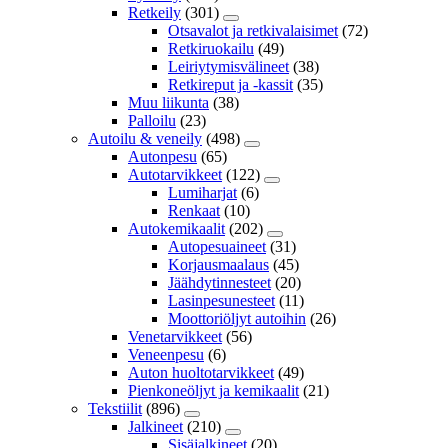
Retkeily
(301)
Otsavalot ja retkivalaisimet
(72)
Retkiruokailu
(49)
Leiriytymisvälineet
(38)
Retkireput ja -kassit
(35)
Muu liikunta
(38)
Palloilu
(23)
Autoilu & veneily
(498)
Autonpesu
(65)
Autotarvikkeet
(122)
Lumiharjat
(6)
Renkaat
(10)
Autokemikaalit
(202)
Autopesuaineet
(31)
Korjausmaalaus
(45)
Jäähdytinnesteet
(20)
Lasinpesunesteet
(11)
Moottoriöljyt autoihin
(26)
Venetarvikkeet
(56)
Veneenpesu
(6)
Auton huoltotarvikkeet
(49)
Pienkoneöljyt ja kemikaalit
(21)
Tekstiilit
(896)
Jalkineet
(210)
Sisäjalkineet
(20)