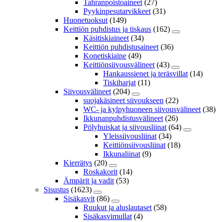
Tahranpoistoaineet
(27)
Pyykinpesutarvikkeet
(31)
Huonetuoksut
(149)
Keittiön puhdistus ja tiskaus
(162)
Käsitiskiaineet
(34)
Keittiön puhdistusaineet
(36)
Konetiskiaine
(49)
Keittiönsiivousvälineet
(43)
Hankaussienet ja teräsvillat
(14)
Tiskiharjat
(11)
Siivousvälineet
(204)
suojakäsineet siivoukseen
(22)
WC- ja kylpyhuoneen siivousvälineet
(38)
Ikkunanpuhdistusvälineet
(26)
Pölyhuiskat ja siivousliinat
(64)
Yleissiivousliinat
(34)
Keittiönsiivousliinat
(18)
Ikkunaliinat
(9)
Kierrätys
(20)
Roskakorit
(14)
Ämpärit ja vadit
(53)
Sisustus
(1623)
Sisäkasvit
(86)
Ruukut ja aluslautaset
(58)
Sisäkasvimullat
(4)