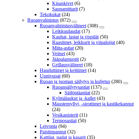
Kiuaskivet
(6)
Saunamittarit
(7)
Tekokukat
(24)
Ruoanvalmistus
(872)
Ruoanvalmistusvälineet
(308)
Leikkuulaudat
(17)
Kauhat, lastat ja vispilät
(50)
Raastimet, leikkurit ja viipaloijat
(40)
Mitta-astiat
(20)
Veitset
(43)
Jääpalamuotit
(2)
Grillausvälineet
(18)
Hauduttimet ja keittimet
(14)
Uunivuoat
(60)
Ruoan ja juoman säilytys ja kuljetus
(280)
Ruoansäilytysastiat
(137)
Säilöntäastiat
(22)
Kylmälaukut ja -kallet
(43)
Maustemyllyt, -sirottimet ja kastikekannut
(24)
Vesikanisterit
(11)
Termosastiat
(50)
Leivonta
(94)
Paistinpannut
(32)
Kattilat, padat ja kasarit
(35)