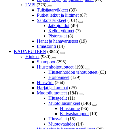
LVIS
(278)
Tulisijatarvikkeet
(39)
Putket,letkut ja liittimet
(87)
Sähkötarvikkeet
(101)
Jatkojohdot
(49)
Kellokytkimet
(7)
Pistorasiat
(8)
Hanat ja hanavarusteet
(19)
Ilmastointi
(14)
KAUNEUTEEN
(3846)
Hiukset
(980)
Shampoot
(295)
Hiustenhoitotuotteet
(198)
Hiustenhoidon tehotuotteet
(63)
Hoitoaineet
(129)
Hiusvärit
(264)
Harjat ja kammat
(25)
Muotoilutuotteet
(184)
Hiusgeelit
(11)
Muotoilusuihkeet
(140)
Hiuskiinne
(96)
Kuivashampoot
(10)
Hiusvahat
(15)
Muotovaahdot
(14)