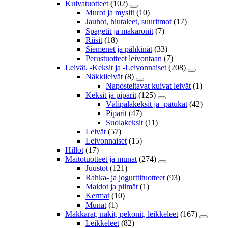
Kuivatuotteet
(102)
Murot ja myslit
(10)
Jauhot, hiutaleet, suuritmot
(17)
Spagetit ja makaronit
(7)
Riisit
(18)
Siemenet ja pähkinät
(33)
Perustuotteet leivontaan
(7)
Leivät, -Keksit ja -Leivonnaiset
(208)
Näkkileivät
(8)
Naposteltavat kuivat leivät
(1)
Keksit ja piparit
(125)
Välipalakeksit ja -patukat
(42)
Piparit
(47)
Suolakeksit
(11)
Leivät
(57)
Leivonnaiset
(15)
Hillot
(17)
Maitotuotteet ja munat
(274)
Juustot
(121)
Rahka- ja jogurttituotteet
(93)
Maidot ja piimät
(1)
Kermat
(10)
Munat
(1)
Makkarat, nakit, pekonit, leikkeleet
(167)
Leikkeleet
(82)