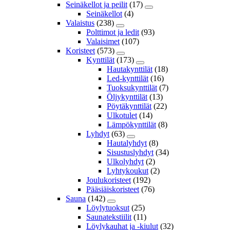
Seinäkellot ja peilit
(17)
Seinäkellot
(4)
Valaistus
(238)
Polttimot ja ledit
(93)
Valaisimet
(107)
Koristeet
(573)
Kynttilät
(173)
Hautakynttilät
(18)
Led-kynttilät
(16)
Tuoksukynttilät
(7)
Öljykynttilät
(13)
Pöytäkynttilät
(22)
Ulkotulet
(14)
Lämpökynttilät
(8)
Lyhdyt
(63)
Hautalyhdyt
(8)
Sisustuslyhdyt
(34)
Ulkolyhdyt
(2)
Lyhtykoukut
(2)
Joulukoristeet
(192)
Pääsiäiskoristeet
(76)
Sauna
(142)
Löylytuoksut
(25)
Saunatekstiilit
(11)
Löylykauhat ja -kiulut
(32)