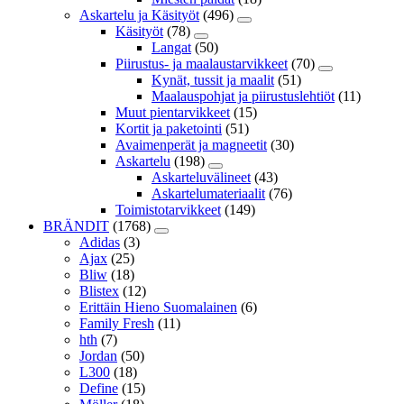
Askartelu ja Käsityöt
(496)
Käsityöt
(78)
Langat
(50)
Piirustus- ja maalaustarvikkeet
(70)
Kynät, tussit ja maalit
(51)
Maalauspohjat ja piirustuslehtiöt
(11)
Muut pientarvikkeet
(15)
Kortit ja paketointi
(51)
Avaimenperät ja magneetit
(30)
Askartelu
(198)
Askarteluvälineet
(43)
Askartelumateriaalit
(76)
Toimistotarvikkeet
(149)
BRÄNDIT
(1768)
Adidas
(3)
Ajax
(25)
Bliw
(18)
Blistex
(12)
Erittäin Hieno Suomalainen
(6)
Family Fresh
(11)
hth
(7)
Jordan
(50)
L300
(18)
Define
(15)