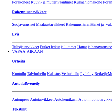
Porakoneet
Ruuvi- ja mutterivääntimet
Kulmahiomakone
Porant
Rakennustarvikkeet
Suojavarusteet
Maalaustarvikkeet
Rakennuslämmittimet ja -val
Lvis
Tulisijatarvikkeet
Putket,letkut ja liittimet
Hanat ja hanavarustee
VAPAA-AIKAAN
Urheilu
Kuntoilu
Talviurheilu
Kalastus
Vesiurheilu
Pyöräily
Retkeily
Mu
Autoilu&veneily
Autonpesu
Autotarvikkeet
Autokemikaalit
Auton huoltotarvikke
Tekstiilit