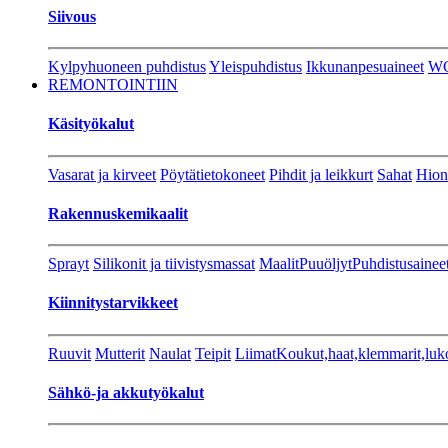
Siivous
Kylpyhuoneen puhdistus
Yleispuhdistus
Ikkunanpesuaineet
W
REMONTOINTIIN
Käsityökalut
Vasarat ja kirveet
Pöytätietokoneet
Pihdit ja leikkurt
Sahat
Hion
Rakennuskemikaalit
Sprayt
Silikonit ja tiivistysmassat
Maalit
Puuöljyt
Puhdistusainee
Kiinnitystarvikkeet
Ruuvit
Mutterit
Naulat
Teipit
Liimat
Koukut,haat,klemmarit,luk
Sähkö-ja akkutyökalut