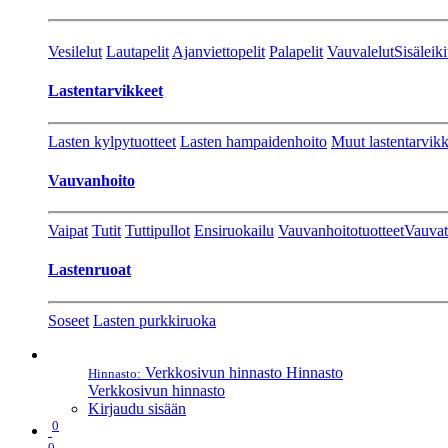
Vesilelut
Lautapelit
Ajanviettopelit
Palapelit
Vauvalelut
Sisäleiki
Lastentarvikkeet
Lasten kylpytuotteet
Lasten hampaidenhoito
Muut lastentarvikk
Vauvanhoito
Vaipat
Tutit
Tuttipullot
Ensiruokailu
Vauvanhoitotuotteet
Vauvat
Lastenruoat
Soseet
Lasten purkkiruoka
Verkkosivun hinnasto
Hinnasto
Hinnasto:
Verkkosivun hinnasto
Kirjaudu sisään
0
0