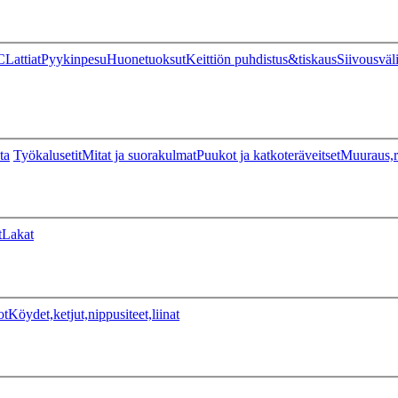
C
Lattiat
Pyykinpesu
Huonetuoksut
Keittiön puhdistus&tiskaus
Siivousväl
ta
Työkalusetit
Mitat ja suorakulmat
Puukot ja katkoteräveitset
Muuraus,r
t
Lakat
ot
Köydet,ketjut,nippusiteet,liinat