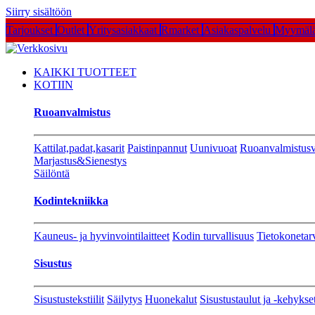
Siirry sisältöön
Tarjoukset
Outlet
Yritysasiakkaat
Rmarket
Asiakaspalvelu
Myymälä
KAIKKI TUOTTEET
KOTIIN
Ruoanvalmistus
Kattilat,padat,kasarit
Paistinpannut
Uunivuoat
Ruoanvalmistusv
Marjastus&Sienestys
Säilöntä
Kodintekniikka
Kauneus- ja hyvinvointilaitteet
Kodin turvallisuus
Tietokonetar
Sisustus
Sisustustekstiilit
Säilytys
Huonekalut
Sisustustaulut ja -kehykse