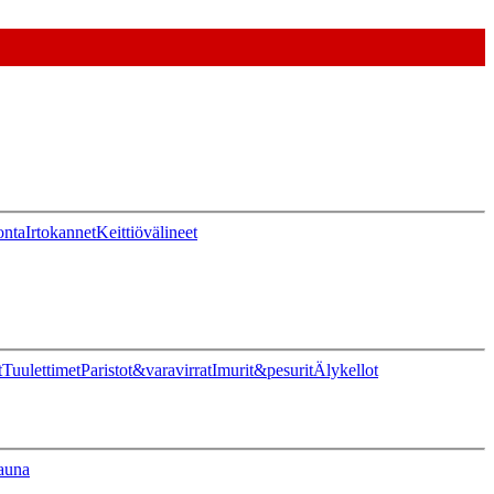
onta
Irtokannet
Keittiövälineet
t
Tuulettimet
Paristot&varavirrat
Imurit&pesurit
Älykellot
auna