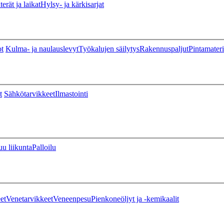
erät ja laikat
Hylsy- ja kärkisarjat
ot
Kulma- ja naulauslevyt
Työkalujen säilytys
Rakennuspaljut
Pintamateri
t
Sähkötarvikkeet
Ilmastointi
u liikunta
Palloilu
et
Venetarvikkeet
Veneenpesu
Pienkoneöljyt ja -kemikaalit