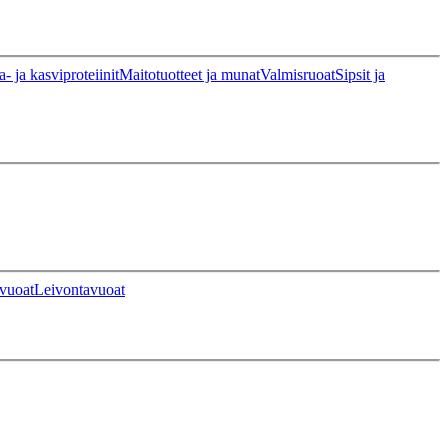
a- ja kasviproteiinit
Maitotuotteet ja munat
Valmisruoat
Sipsit ja
vuoat
Leivontavuoat