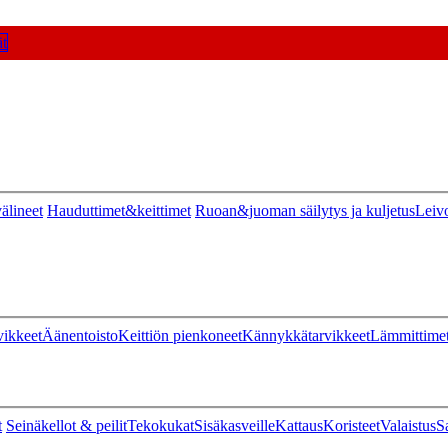
t
älineet
Hauduttimet&keittimet
Ruoan&juoman säilytys ja kuljetus
Leiv
vikkeet
Äänentoisto
Keittiön pienkoneet
Kännykkätarvikkeet
Lämmittime
t
Seinäkellot & peilit
Tekokukat
Sisäkasveille
Kattaus
Koristeet
Valaistus
S