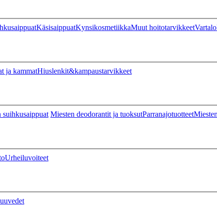
hkusaippuat
Käsisaippuat
Kynsikosmetiikka
Muut hoitotarvikkeet
Vartalo
at ja kammat
Hiuslenkit&kampaustarvikkeet
 suihkusaippuat
Miesten deodorantit ja tuoksut
Parranajotuotteet
Miesten
to
Urheiluvoiteet
uuvedet