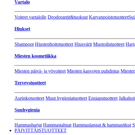
Vartalo
Voiteet vartalolle
Deodorantit&tuoksut
Karvanpoistotuotteet
Sui
Hiukset
Shampoot
Hiustenhoitotuotteet
Hiusvärit
Muotoilutuotteet
Harj
Miesten kosmetiikka
Miesten päivä- ja yövoiteet
Miesten kasvojen puhdistus
Miesten
Terveystuotteet
Aurinkotuotteet
Muut hygieniatuotteet
Ensiaputuotteet
Jalkahoi
Suuhygienia
Hammasharjat
Hammastahnat
Hammaslangat & hammastikut
S
PÄIVITTÄISTUOTTEET