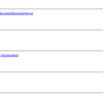
kuorinta
Itseruskettavat
 hiustuotteet