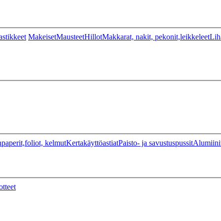
stikkeet
Makeiset
Mausteet
Hillot
Makkarat, nakit, pekonit,leikkeleet
Lih
paperit,foliot, kelmut
Kertakäyttöastiat
Paisto- ja savustuspussit
Alumiini
otteet