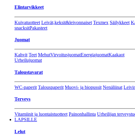
Elintarvikkeet
Kuivatuotteet
Leivät,keksit&leivonnaiset
Texmex
Säilykkeet
Ka
snacksit
Pakasteet
Juomat
Kahvit
Teet
Mehut
Virvoitusjuomat
Energiajuomat
Kaakaot
Urheilujuomat
Taloustavarat
WC-paperit
Talouspaperit
Muovi- ja biopussit
Nenäliinat
Leivin
Terveys
Vitamiinit ja luontaistuotteet
Painonhallinta
Urheilijan terveystu
LAPSILLE
Lelut