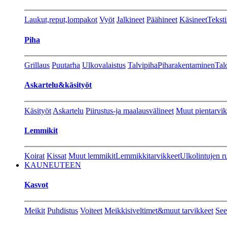
Laukut,reput,lompakot
Vyöt
Jalkineet
Päähineet
Käsineet
Teksti
Piha
Grillaus
Puutarha
Ulkovalaistus
Talvipiha
Piharakentaminen
Tal
Askartelu&käsityöt
Käsityöt
Askartelu
Piirustus-ja maalausvälineet
Muut pientarvik
Lemmikit
Koirat
Kissat
Muut lemmikit
Lemmikkitarvikkeet
Ulkolintujen r
KAUNEUTEEN
Kasvot
Meikit
Puhdistus
Voiteet
Meikkisiveltimet&muut tarvikkeet
See