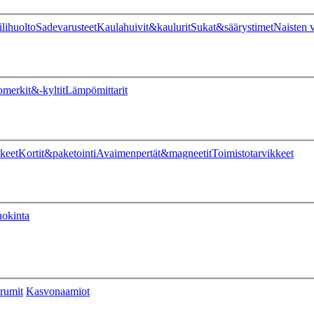
ilihuolto
Sadevarusteet
Kaulahuivit&kaulurit
Sukat&säärystimet
Naisten v
omerkit&-kyltit
Lämpömittarit
keet
Kortit&paketointi
Avaimenpertät&magneetit
Toimistotarvikkeet
uokinta
rumit
Kasvonaamiot