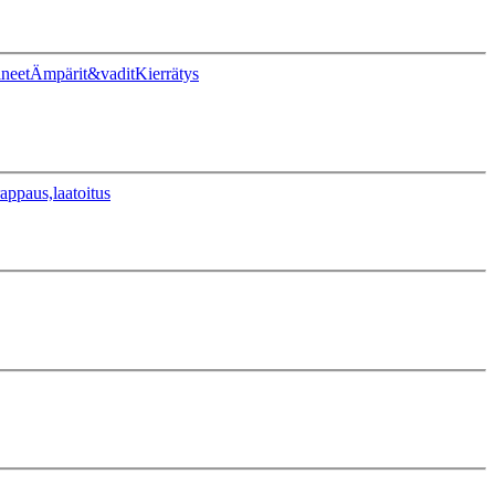
ineet
Ämpärit&vadit
Kierrätys
appaus,laatoitus