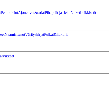
t
Pehmolelut
Ajoneuvot&radat
Pihapelit ja -lelut
Nuket
Leikkisetit
eet
Naamiaisasut
Värityskirjat
Pulkat&liukurit
arvikkeet